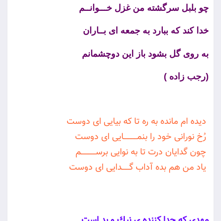
چو بلبل سرگشته من غزل خـــوانــم
خدا کند که ببارد به جمعه ای بــاران
به روی گل بشود باز این دوچشمانم
(رجب زاده )
ديده‏ ام مانده به ره تا كه بيايى اى دوست
رُخ نورانى خود را بنمـــــــــايى اى دوست
چون گدايان درت تا به نوايى برســــــــــم
ياد من هم بده آداب گـــــدايى اى دوست
مهدى كه جدا كننده ى نيك و بد است