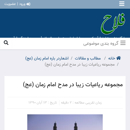
ورود | عضویت
پایگاه نشر و تبلیغ قرآن کریم و معارف اهل بیت علیهم السلام [ موسسه فرهنگی قرآن و
عترت منهاج عشق آباد ]
گروه بندی موضوعی
خانه
مطالب و مقالات
اشعاردر باره امام زمان (عج)
مجموعه ریاعیات زیبا در مدح امام زمان (عج)
مجموعه ریاعیات زیبا در مدح امام زمان (عج)
زمان تقریبی مطالعه : 2 دقیقه
تاریخ : 13 آبان 1390