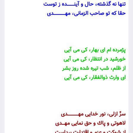
تنها نه گذشته، حال و آينــــــــده ز توست
حقا كه تو صاحب الزمانى، مهـــــــــــــدى
پژمرده‏ ام اى بهار، كى مى‏ آيى
خورشيد در انتظار، كى مى‏ آيى
از ظلم، شب تيره شده روز بشر
اى وارث ذوالفقار، كى مى‏ آيى
سرِّ ازلى، نور خدايى مهــــــــــــدى
لاهوتى و پاك و حق نمايى مهـــدى
از شوكت و عزم و اقتدارت پيداست