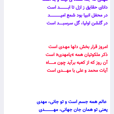
داناى حقايق ز ازل تا ابـــــــــــد است
در محفل انبيا بود شمع اميــــــــــــــد
در گلشن اوليا، گل سرسبـــــد است
امروز قرار بخش دل‏ها مهـدى است
ذكر ملكوتيان همه »يامهدى« است
آن روز كه از كعبه برآيد چون مــــــاه
آيات محمد و على با مهـــــدى است
عالم همه جسم است و تو جانى، مهدى
يعنى تو همان جان جهانى، مهــــــــــــدى