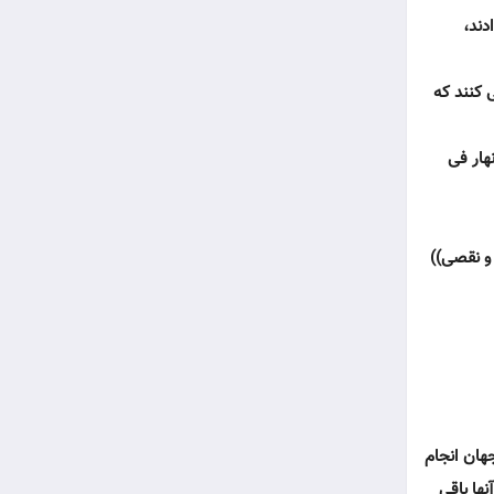
دند،
ى كنند كه
هار فى
 و نقصى))
جهان انجام
نها باقى