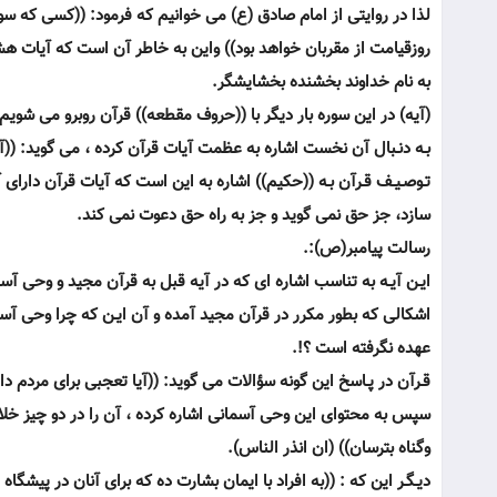
لذا در روايتى از امام صادق (ع) مى خوانيم كه فرمود: ((كسى كه سوره
روزقيامت از مقربان خواهد بود)) واين به خاطر آن است كه آيات هش
به نام خداوند بخشنده بخشايشگر.
(آيه) در اين سوره بار ديگر با ((حروف مقطعه)) قرآن روبرو مى شويم
بـه دنـبال آن نخست اشاره به عظمت آيات قرآن كرده ، مى گويد: ((آ
تـوصـيـف قـرآن بـه ((حكيم)) اشاره به اين است كه آيات قرآن دارا
سازد، جز حق نمى گويد و جز به راه حق دعوت نمى كند.
رسالت پيامبر(ص):.
ايـن آيـه به تناسب اشاره اى كه در آيه قبل به قرآن مجيد و وحى آس
اشكالى كه بطور مكرر در قرآن مجيد آمده و آن ايـن كه چرا وحى آسما
عهده نگرفته است ؟!.
قـرآن در پـاسخ اين گونه سؤالات مى گويد: ((آيا تعجبى براى مردم دا
سپس به محتواى اين وحى آسمانى اشاره كرده ، آن را در دو چيز خلاص
وگناه بترسان)) (ان انذر الناس).
ديـگـر اين كه : ((به افراد با ايمان بشارت ده كه براى آنان در پي