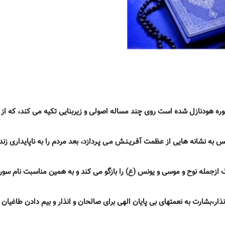
سوره هودنازل شده است روى چند مساله اصولى و زيربنايى تكيه مى كند، كه از
ه نشانه هايى از عظمت آفـريـنـش مـى پـردازد، بعد مردم را به ناپايدارى زن
 ازجمله نوح و موسى و يونس (ع) را بازگو مى كند و به همين مناسبت نام سور
انذار،بشارت به نعمتهاى بى پايان الهى براى صالحان و انذار و بيم دادن طاغيان