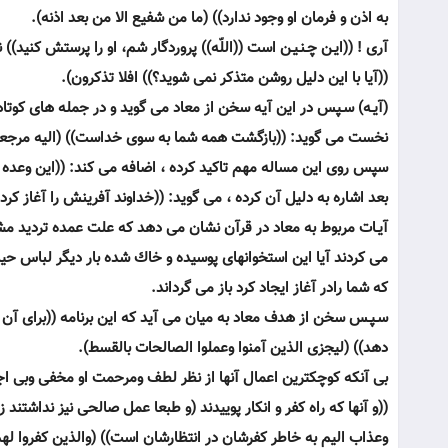
به اذن و فرمان او وجود ندارد)) (ما من شفيع الا من بعد اذنه).
آرى ! ((ايـن چـنـيـن است ((اللّه)) پروردگار شم، او را پرستش كنيد)) ن
((آيا با اين دليل روشن متذكر نمى شويد؟)) افلا تذكرون).
(آيـه) سـپس در اين آيه سخن از معاد مى گويد و در جمله هاى كوت
نخست مى گويد: ((بازگشت همه شما به سوى خداست)) (اليه مرجعك
سپس روى اين مساله مهم تاكيد كرده ، اضافه مى كند: ((اين وعده ق
بعد اشاره به دليل آن كرده ، مى گويد: ((خداوند آفرينش را آغاز كر
آيـات مربوط به معاد در قرآن نشان مى دهد كه علت عمده ترديد مشرك
مى كردند آيا اين استخوانهاى پوسيده و خاك شده بار ديگر لباس حي
كه شما رادر آغاز ايجاد كرد باز مى گرداند.
سـپـس سخن از هدف معاد به ميان مى آيد كه اين برنامه ((براى آن است
دهد)) (ليجزى الذين آمنوا وعملوا الصالحات بالقسط).
بى آنكه كوچكترين اعمال آنها از نظر لطف ومرحمت او مخفى وبى اجر
((و آنها كه راه كفر و انكار پوييدند (و طبعا عمل صالحى نيز نداشت
وعذاب اليم به خاطر كفرشان در انتظارشان است)) (والذين كفروا له