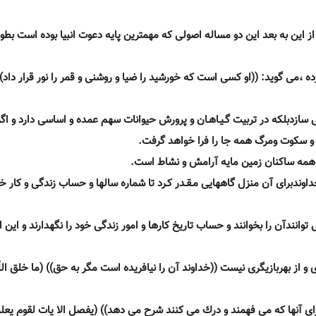
ى از اين به بعد اين دو مساله اصولى كه مهمترين پايه دعوت انبيا بوده است بط
مى گويد: ((او كسى است كه خورشيد را ضيا و روشنى و قمر را نور قرار داد)
 مى سازدبلكه در تربيت گـيـاهـان و پرورش حيوانات سهم عمده و اساسى دارد و اگ
و سكوت ومرگ همه جا را فرا خواهد گرفت.
ى همه ساكنان زمين مايه آرامش و نشاط است.
داوندبراى آن منزل گاههايى مـقـدر كـرد تا شماره سالها و حساب زندگى و كار 
نندآن را بخوانند و حساب تاريخ كارها و امور زندگى خود را نگهدارند و اين 
و از بهربازيگرى نيست ((خداوند آن را نيافريده است مگر به حق)) (ما خلق اللّ
را براى آنها كه مى فهمند و درك مى كنند شرح مى دهد)) (يفصل الا يات لقوم يعل