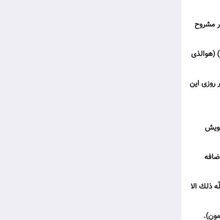
ور مشروح
) (هوالذى
ر روزى اين
خويش
اضافه
ه ذلك الا
مون).