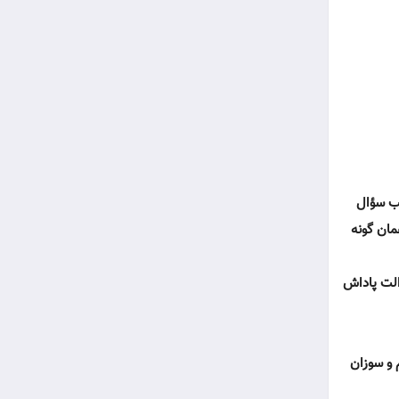
جب سؤال
مان گونه
دالت پاداش
 و سوزان