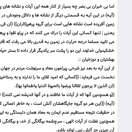
امـا بى خبران بى بصر چه بسيار از كنار همه اين آيات و نشانه هاى 
(آيـه) در ايـن آيـه بـه قـسـمـتـى ديـگر از نشانه ها و دلائل وجودش
زمين آفريده است نشانه هايى است بـراى گروه پرهيزكاران)) (ان فى ا
يـعـنـى ; تـنـهـا كـسـانى اين آيات را درك مى كنند كه در پرتو تقوا و 
مى تابيد مسلما درجه حرارت در زمـيـن بـه قـدرى بالا مى رفت كه ق
خشكيدولى خداوند اين دو را پشت سر يكديگر قرار داده تا بستر حيات 
بهشتيان و دوزخيان :.
از اين آيه به بعد نيز شرحى پيرامون معاد و سرنوشت مردم در جهان
نـخـسـت مـى فرمايد: ((كسانى كه اميد لقاى ما را ندارند و به رستاخي
(ان الذين لا يرجون لقائنا ورضوا بالحيوة الدنيا واطمانوا بها).
((و هـمـچـنين آنها كه از آيات ما غافلند و در آنها انديشه نمى كنند
(آيـه) ((ايـن هـر دو گـروه جايگاهشان آتش است ، به خاطر اعمالى كه
در حـقيقت نتيجه مستقيم عدم ايمان به معاد همان دلبستگى به اين
هـمچنين غفلت از آيات الهى ، سرچشمه بيگانگى از خد، و بيگانگى
آن چيزى جز آتش نمى تواند باشد.