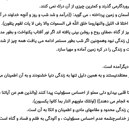
پروردگارمى گذرند و كمترين چيزى از آن درك نمى كنند.
 در آسمان و زمين پرداخته ، مى گويد: ((درآمد و شد شب و روز و آنچه خداوند در 
ختلا ف الليل والنهاروما خلق اللّه فى السموات والا رض لا يات لقوم يتقون).
پرهيز از گناه ،صفاى روح و روشن بينى يافته اند اگر نور آفتاب يكنواخت و بطور مد
ابل زندگى نبود وهمچنين اگر شب بطور مستمر ادامه مـى يـافـت همه چيز از ش
و زندگى را در كره زمين آماده و مهيا سازد.
 ديگرآمده است.
ز معتقدنيستند و به همين دليل تنها به زندگى دنيا خشنودند و به آن اطمينان مى
)) تا قلبى بيدارو دلى مملو از احساس مسؤوليت پيدا كنند (والذين هم عن آياتنا 
 انجام مى دهند)) (اولئك ماويهم النار بما كانوا يكسبون).
 زندگى محدود و مقامهاى مادى و اطمينان و اتكا به آن است.
 از خداسرچشمه عدم احساس مسؤوليت ، و آلودگى به ظلم و فساد و گناه است 