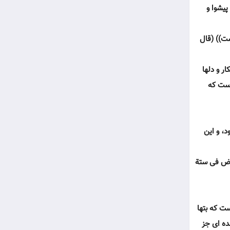
پيشوا و
ست)) (قال
ر و دلها
است كه
د، و اين
 رض فى ستة
ست كه بتها
ده اى جز