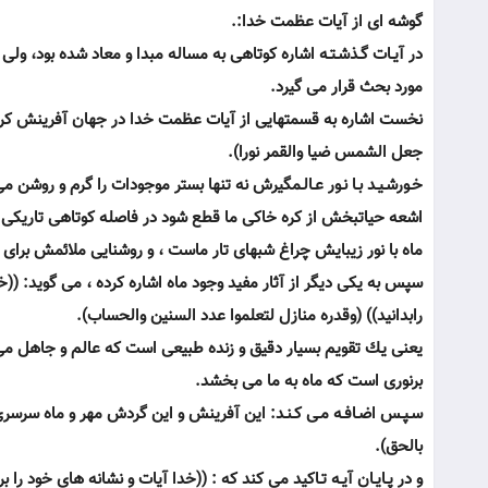
گوشه اى از آيات عظمت خدا:.
در آيـات گـذشـتـه اشاره كوتاهى به مساله مبدا و معاد شده بود، ول
مورد بحث قرار مى گيرد.
نخست اشاره به قسمتهايى از آيات عظمت خدا در جهان آفرينش كرده ،
جعل الشمس ضيا والقمر نورا).
خـورشـيـد بـا نـور عـالـمگيرش نه تنها بستر موجودات را گرم و روشن
اشعه حياتبخش از كره خاكى ما قطع شود در فاصله كوتاهى تاريكى 
ماه با نور زيبايش چراغ شبهاى تار ماست ، و روشنايى ملائمش برا
سپس به يكى ديگر از آثار مفيد وجود ماه اشاره كرده ، مى گويد: ((خ
رابدانيد)) (وقدره منازل لتعلموا عدد السنين والحساب).
يعنى يك تقويم بسيار دقيق و زنده طبيعى است كه عالم و جاهل مى توا
برنورى است كه ماه به ما مى بخشد.
سـپـس اضـافـه مـى كـنـد: اين آفرينش و اين گردش مهر و ماه سرسرى 
بالحق).
و در پـايـان آيـه تـاكيد مى كند كه : ((خدا آيات و نشانه هاى خود 