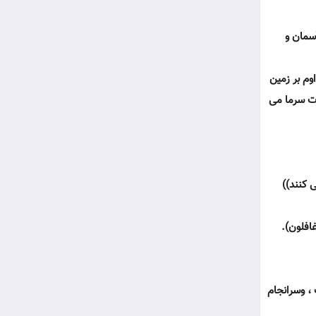
آسمان و
اوم بر زمين
دت سرما مى
 كنند))
غافلون).
، وسرانجام