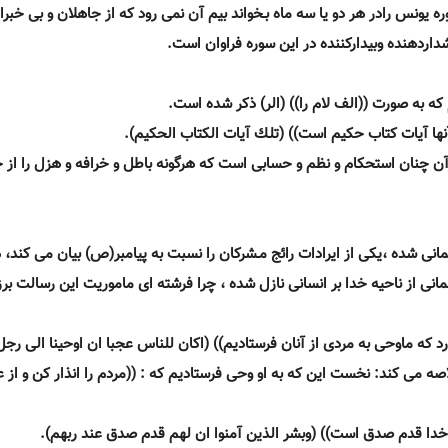
 يونس رادر هر دو يا سه ماه بـخواند بيم آن نمى رود كه از جاهلان و بى خبرا
داردهنده وبيداركننده در اين سوره فراوان است.
 كه به صورت ((الف لام را)) (الر) ذكر شده است.
نها آيات كتاب حكيم است)) (تلك آيات الكتاب الحكيم).
ى آن چنان استحكام و نظم و حسابى است كه هرگونه باطل و خرافه و هزل را از 
مانى شده ،يكى از ايرادات رائج مـشركان را نسبت به پيامبر(ص) بيان مى كند،
نى از ناحيه خدا بر انسانى نازل شده ، چرا فرشته اى ماموريت اين رسالت برز
رد كه ماوحى به مردى از آنان فرستاديم)) (اكان للناس عجبا ان اوحينا الى رجل
ه مى كند: نخست اين كه به او وحى فرستاديم كه : ((مردم را انذار كن و از 
شگاه خدا قدم صدق است)) (وبشر الذين آمنوا ان لهم قدم صدق عند ربهم).