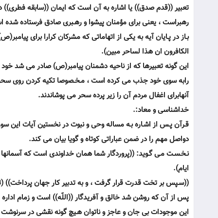
تعبير ((قدم صدق)) يا اشاره به آن است كه ايمان ((سابقه فطرى)) دار
رهبراست ، يعنى براى مؤمنان پيشوا و رهـبرى صادق فرستاده شده ا
بـاز در پـايان آيه به يكى از اتهاماتى كه مشركان كرارا براى پيامبر
الكافرون ان هذا لساحر مبين).
اين گونه تعبيرها كه از ناحيه دشمنان پيامبر(ص) صادر مى شد خود دل
رابه سوى خود جذب مى كرده است ، مـخـصوصا تكيه كردن روى سحر در
آنهابراى اغفال مردم آن را زير پرده سحر مى پوشاندند.
خداشناسى و معاد:.
قـرآن پـس از اشـاره بـه مساله وحى و نبوت در نخستين آيات اين سور
دواصل مهم را در ضمن عباراتى كوتاه و گويا بيان مى كند.
نـخـسـت مـى گـويد: ((پروردگار شما همان خداوندى است كه آسمانها 
ايام).
((سـپس بر تخت قدرت قرار گرفت ، و به تدبير كار جهان پرداخت)) (ث
پس از آن كه روشن شد خالق و آفريدگار ((اللّه)) است و زمام اداره
اين موجودات بى جان و عاجز و ناتوان هـيچ گونه نقشى در سرنوشت ا