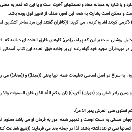
د و يااشاره به مساله معاد و نـعـمـتـهـاى آخرت است و يا اين كه قدم به معنى 
ست و ممكن است بشارت به همه اين امور، هدف از تعبير فوق بوده باشد.
(ص) ذكرمى كردند اشاره كرده ، مى گويد: ((كافران گفتند اين مرد ساحر آشكارى ا
يل روشنى است بر اين كه پـيـامـبـر(ص) كارهاى خارق العاده اى داشته كه افكا
 موردقرآن مجيد خود گواه زنده اى بر جاذبه فوق العاده اين كتاب آسمانى 
ه ، به سراغ دو اصل اساسى تعليمات همه انبيا يعنى ((مبدا)) و ((معاد)) مى رو
و زمين رادر شش روز (دوران) آفريد)) (ان ربكم اللّه الذى خلق السموات والا
م استوى على العرش يدبر الا مر).
 جهان هستى به دست اوست و تـدبـيـر هـمه امور به فرمان او مى باشد معلوم ا
نسانها نمى توانندداشته باشند لذا در جمله بعد مى فرمايد: ((هيچ شفاعت كنن