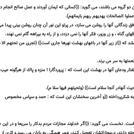
ن دو گروه مى باشند، مـى گـويد: ((كسانى كه ايمان آوردند و عمل صالح انجام دا
عملوا الصالحات يهديهم ربهم بايمانهم).
فق زندگانى آنها را روشن مى سازد، در پرتو اين نور آن چنان روشن بينى پيدا م
 گناه ، و زر وزور، فكر آنها را نمى دزدد، و از راه به بيراهه گام نمى نهند.
شد كه ((از زير آنها در باغهاى بهشت نهرها جارى است)) (تجرى من تحتهم الا ن
عمتها به سر مى برند.
ر ودعاى آنها در بهشت اين است كه : پروردگارا ! منزه و پاك از هرگونه عيب
ت آنهادر آنجا سلام است)) (وتحيتهم فيها سلا م).
گيرند به شكرپرداخته ((و آخـرين سخنشان اين است كه : حمد و سپاس مخصوص
. نـخـسـت مـى گـويـد: ((اگـر خداوند مجازات مردم بدكار را سريعا و در اين 
ه دارند، درمجازاتشان تعجيل كـنـد، عـمـر هـمـگـى به پايان مى رسد و اثرى از آ