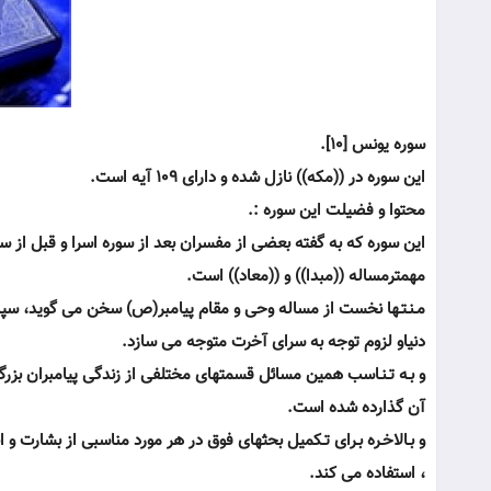
سوره يونس [10].
اين سوره در ((مكه)) نازل شده و داراى 109 آيه است.
محتوا و فضيلت اين سوره :.
اين سوره كه به گفته بعضى از مفسران بعد از سوره اسرا و قبل از 
مهمترمساله ((مبدا)) و ((معاد)) است.
مـنـتـها نخست از مساله وحى و مقام پيامبر(ص) سخن مى گويد، سپس ب
دنياو لزوم توجه به سراى آخرت متوجه مى سازد.
و بـه تـنـاسب همين مسائل قسمتهاى مختلفى از زندگى پيامبران بزرگ
آن گذارده شده است.
و بـالاخـره بـراى تـكميل بحثهاى فوق در هر مورد مناسبى از بشارت و 
، استفاده مى كند.