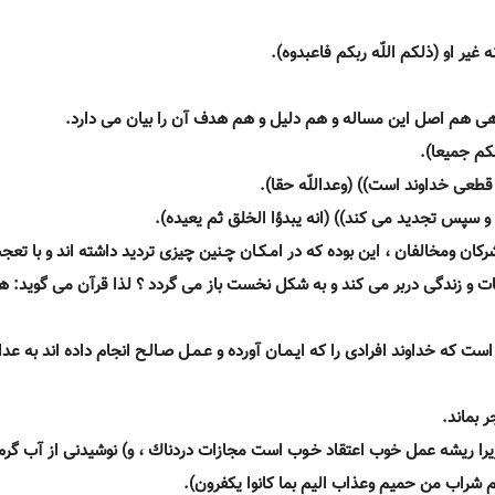
ه غير او (ذلكم اللّه ربكم فاعبدوه).
اهى هم اصل اين مساله و هم دليل و هم هدف آن را بيان مى دارد.
م جميعا).
طعى خداوند است)) (وعداللّه حقا).
د و سپس تجديد مى كند)) (انه يبدؤا الخلق ثم يعيده).
ان ومخالفان ، اين بوده كه در امـكـان چـنين چيزى ترديد داشته اند و با تع
ات و زندگى دربر مى كند و به شكل نخست باز مى گردد ؟ لذا قرآن مى گويد: ه
 كه خداوند افرادى را كه ايـمـان آورده و عـمـل صـالـح انجام داده اند به ع
 بماند.
ند زيرا ريشه عمل خوب اعتقاد خـوب است مجازات دردناك ، و) نوشيدنى از آب گرم
م شراب من حميم وعذاب اليم بما كانوا يكفرون).