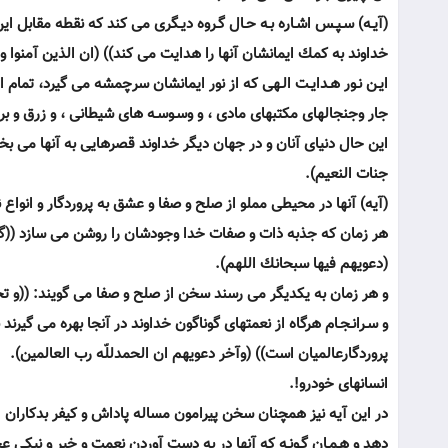
(آيـه) سـپـس اشـاره بـه حـال گـروه ديـگرى مى كند كه نقطه مقابل اي
خداوند به كمك ايمانشان آنها را هدايت مى كند)) (ان الذين آمنوا و
ايـن نـور هـدايـت الـهى كه از نور ايمانشان سرچمشه مى گيرد، تمام ا
جار وجنجالهاى مكتبهاى مادى ، و وسـوسـه هاى شيطانى ، و زرق و برقهاى
اين حال دنياى آنان و در جهان ديگر خداوند قصرهايى به آنها مى بخ
جنات النعيم).
(آيه) آنها در محيطى مملو از صلح و صفا و عشق به پروردگار و انواع ن
هر زمان كه جذبه ذات و صفات خدا وجودشان را روشن مى سازد ((گفتا
(دعويهم فيها سبحانك اللهم).
و هر زمان به يكديگر مى رسند سخن از صلح و صفا مى گويند: ((و تحي
و سـرانـجـام هرگاه از نعمتهاى گوناگون خداوند در آنجا بهره مى 
پروردگارعالميان است)) (وآخر دعويهم ان الحمدللّه رب العالمين).
انسانهاى خودرو!.
در اين آيه نيز همچنان سخن پيرامون مساله پاداش و كيفر بدكاران است
دهد و هـمـان گـونـه كه آنها در به دست آوردن نعمت و خير و نيكى عجل