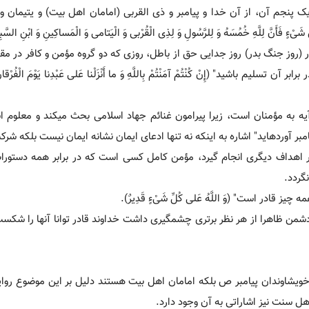
 یک پنجم آن، از آن خدا و پیامبر و ذی القربی (امامان اهل بیت) و یتیمان و
فَأَنَّ لِلَّهِ خُمُسَهُ وَ لِلرَّسُولِ وَ لِذِی الْقُرْبی‏ وَ الْیَتامی‏ وَ الْمَساکِینِ وَ ابْنِ السَّ
 در (روز جنگ بدر) روز جدایی حق از باطل، روزی که دو گروه مؤمن و کافر در مق
باشید" (إِنْ کُنْتُمْ آمَنْتُمْ بِاللَّهِ وَ ما أَنْزَلْنا عَلی‏ عَبْدِنا یَوْمَ الْفُرْقانِ ی
آیه به مؤمنان است، زیرا پیرامون غنائم جهاد اسلامی بحث می‏کند و معلوم
مبر آورده‏اید" اشاره به اینکه نه تنها ادعای ایمان نشانه ایمان نیست بلکه شر
ر اهداف دیگری انجام گیرد، مؤمن کامل کسی است که در برابر همه دستو
نگردد.
قادر است" (وَ اللَّهُ عَلی‏ کُلِّ شَیْ‏ءٍ قَدِیرٌ).
و دشمن ظاهرا از هر نظر برتری چشمگیری داشت خداوند قادر توانا آنها را شکس
خویشاوندان پیامبر ص بلکه امامان اهل بیت هستند دلیل بر این موضوع روای
ل سنت نیز اشاراتی به آن وجود دارد.