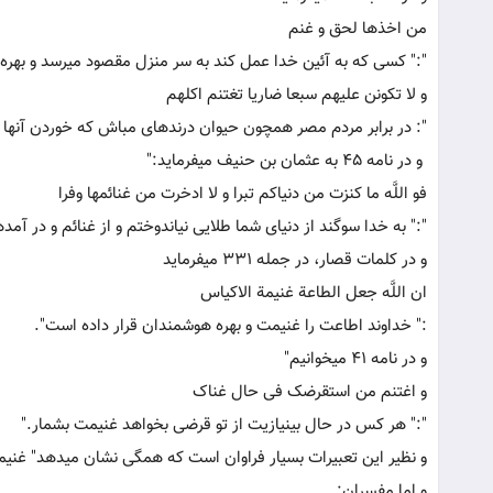
من اخذها لحق و غنم
":" کسی که به آئین خدا عمل کند به سر منزل مقصود می‏رسد و بهره می‏برد" در نامه 53 به ما
و لا تکونن علیهم سبعا ضاریا تغتنم اکلهم
": در برابر مردم مصر همچون حیوان درنده‏ای مباش که خور
و در نامه 45 به عثمان بن حنیف می‏فرماید:"
فو اللَّه ما کنزت من دنیاکم تبرا و لا ادخرت من غنائمها وفرا
":" به خدا سوگند از دنیای شما طلایی نیاندوختم و از غنائم و در آم
و در کلمات قصار، در جمله 331 می‏فرماید
ان اللَّه جعل الطاعة غنیمة الاکیاس
:" خداوند اطاعت را غنیمت و بهره هوشمندان قرار داده است".
و در نامه 41 می‏خوانیم"
و اغتنم من استقرضک فی حال غناک
":" هر کس در حال بی‏نیازیت از تو قرضی بخواهد غنیمت بشمار."
و نظیر این تعبیرات بسیار فراوان است که همگی نشان می‏دهد" غن
و اما مفسران: