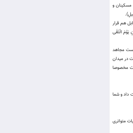
 مسکینان و
بِیلِ).
ابل هم قرار
َوْمَ الْتَقَی
 است مجاهد
کت در میدان
رات مخصوصا
ت داد و شما
ات متواتری