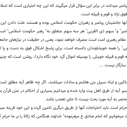
بر می‏دانند در برابر این سؤال قرار می‏گیرند که این چه امتیازی است که اسلام
وق نژاد و قوم و قبیله است.
آنها جانشینان پیامبر و رهبران حکومت اسلامی بوده و هستند علت دادن این
یامبر" و" سهم ذی القربی" هر سه سهم متعلق به" رهبر حکومت اسلامی" است
لازمه مقام رهبری امت است مصرف خواهد نمود، یعنی در حقیقت در نیازهای جامع
ی" را همه خویشاوندان دانسته است، برای پاسخ اشکال فوق به دست و پا افت
 قوم و قبیله خویش را بوسیله اموال گرد خود نگاه دارد!، روشن است که چنی
سازگار نیست ...
 مساکین و ابناء سبیل بنی هاشم و سادات می‏باشند، اگر چه ظاهر آیه مطلق اس
سیر آیه از طرق اهل بیت وارد شده و می‏دانیم بسیاری از احکام در متن قرآن 
منحصر به آیه مورد بحث نیست تا جای تعجب باشد.
حرام است باید احتیاجات آنها از طریق دیگری تامین گردد و این خود قرینه می‏ش
ی‏خوانیم که امام صادق ع می‏فرموده" خداوند هنگامی که زکاة را بر ما حرام 