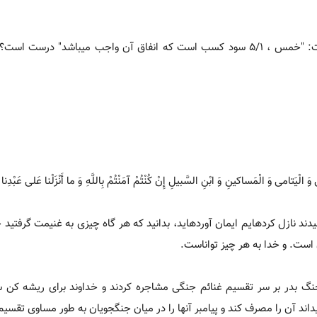
1.با توجه به آیه 41 انفال، منظور از غنیمت چیست؟ 2. آیا برداشت: "خمس ، 5/1 سود کسب است که انفاق آن واجب میباشد"
ی‏ وَ الْیَتامی‏ وَ الْمَساکینِ وَ ابْنِ السَّبیلِ إِنْ کُنْتُمْ آمَنْتُمْ بِاللَّهِ وَ ما أَنْزَلْنا عَلی‏ عَبْدِنا 
سیدند نازل کرده‏ایم ایمان آورده‏اید، بدانید که هر گاه چیزی به غنیمت گرفتی
ن است. و خدا به هر چیز تواناست.
ز جنگ بدر بر سر تقسیم غنائم جنگی مشاجره کردند و خداوند برای ریشه کن 
داند آن را مصرف کند و پیامبر آنها را در میان جنگجویان به طور مساوی تقسیم 