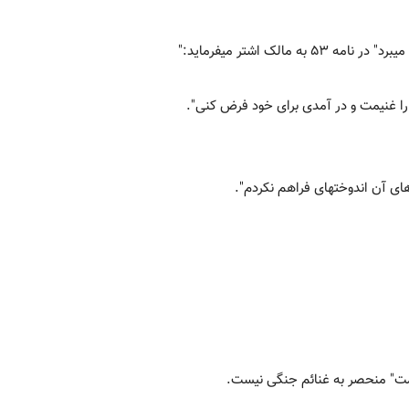
لک اشتر می‏فرماید:"
دن آنها را غنیمت و در آمدی برای خود فرض کنی".
دهای آن اندوخته‏ای فراهم نکردم".
یمت" منحصر به غنائم جنگی نیست.