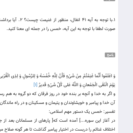
صورت لطفا با توجه به این آیه، خمس را در جمله ای معنا کنید.
پاسخ
وَ اعْلَمُوا أَنَّما غَنِمْتُمْ مِنْ شَیْ‏ءٍ فَأَنَّ لِلَّهِ خُمُسَهُ وَ لِلرَّسُولِ وَ لِذِی الْقُرْب
یَوْمَ الْتَقَی الْجَمْعانِ وَ اللَّهُ عَلی‏ کُلِّ شَیْ‏ءٍ قَدیرٌ
[1]
و اگر به خدا و آنچه بر بنده خود در روز فرقان که دو گروه به هم ر
آن خدا و پیامبر و خویشاوندان و یتیمان و مسکینان و در راه ماندگا
تفسیر: خمس یک دستور مهم اسلامی:
در آغاز این سوره...] آمده است که[ پاره‏ای از مسلمانان بعد ا
اختلاف غنائم را دربست در اختیار پیامبر گذاشت تا هر گونه صلاح می‏