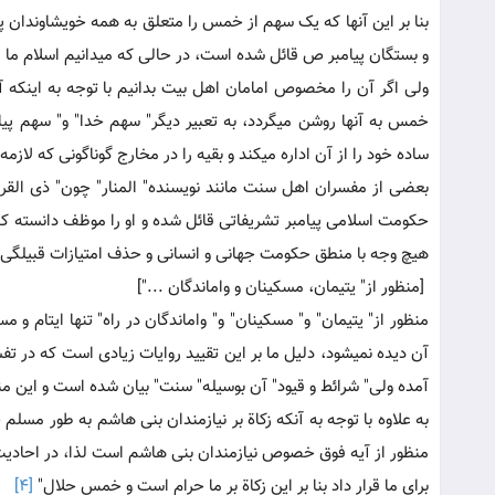
بنا بر این آنها که یک سهم از خمس را متعلق به همه خویشاوندان پیام
و بستگان پیامبر ص قائل شده است، در حالی که می‏دانیم اسلام ما ف
ولی اگر آن را مخصوص امامان اهل بیت بدانیم با توجه به اینکه 
خمس به آنها روشن می‏گردد، به تعبیر دیگر" سهم خدا" و" سهم پ
ساده خود را از آن اداره می‏کند و بقیه را در مخارج گوناگونی که 
بعضی از مفسران اهل سنت مانند نویسنده" المنار" چون" ذی القرب
حکومت اسلامی پیامبر تشریفاتی قائل شده و او را موظف دانسته که
هیچ وجه با منطق حکومت جهانی و انسانی و حذف امتیازات قبیلگی 
[منظور از" یتیمان، مسکینان و واماندگان ..."]
منظور از" یتیمان" و" مسکینان" و" واماندگان در راه" تنها ایتام و
آن دیده نمی‏شود، دلیل ما بر این تقیید روایات زیادی است که در تف
آمده ولی" شرائط و قیود" آن بوسیله" سنت" بیان شده است و این 
به علاوه با توجه به آنکه زکاة بر نیازمندان بنی هاشم به طور مسلم 
منظور از آیه فوق خصوص نیازمندان بنی هاشم است لذا، در احادیث م
برای ما قرار داد بنا بر این زکاة بر ما حرام است و خمس حلال"
[4]