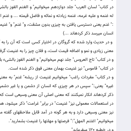
در کتاب" لسان العرب" جلد دوازدهم می‏خوانیم" و الغنم الفوز بالشی
له غنمه و علیه غرمه، غنمه زیادته و نمائه و فاضل قیمته ... و غنم ال
:" غنم یعنی دسترسی یافتن به چیزی بدون مشقت، و" غنم" و" غنیمت
انسان می‏رسد ذکر کرده‏اند ...)
و در حدیث وارد شده که گروگان در اختیار کسی است که آن را به گ
معنی زیادی و نمو و اضافه قیمت است، و فلان چیز را به غنیمت گرفت
و در کتاب" تاج العروس" جلد نهم می‏خوانیم" و الغنم الفوز بالشی
در کتاب" قاموس" نیز غنیمت بهمان معنی فوق ذکر شده است.
و در کتاب" مفردات راغب" می‏خوانیم غنیمت از ریشه" غنم" به مع
غیره" یعنی:" سپس در هر چیزی که انسان از دشمن و یا غیر دشمن 
ذکر کرده‏اند انکار نمی‏کنند که معنی اصلی آن معنی وسیعی است ک
در استعمالات معمولی نیز" غنیمت" در برابر" غرامت" ذکر می‏شود،
می‏خوانیم" اغتنم المهل":" فرصت‏ها و مهلت‏ها را غنیمت بشمارید".
و در خطبه 120 می‏فرماید"