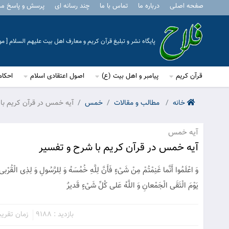
صفحه اصلی
درباره ما
تماس با ما
چند رسانه ای
پرسش و پاسخ م
پایگاه نشر و تبلیغ قرآن کریم و معارف اهل بیت علیهم السلام [ 
قرآن کریم
پیامبر و اهل بیت (ع)
اصول اعتقادی اسلام
احکام
خانه
مطالب و مقالات
خمس
آیه خمس در قرآن کریم با
آیه خمس
آیه خمس در قرآن کریم با شرح و تفسیر
وَ اعْلَمُوا أَنَّما غَنِمْتُمْ مِنْ شَیْ‏ءٍ فَأَنَّ لِلَّهِ خُمُسَهُ وَ لِلرَّسُولِ وَ لِذِی الْقُرْبی
یَوْمَ الْتَقَی الْجَمْعانِ وَ اللَّهُ عَلی‏ کُلِّ شَیْ‏ءٍ قَدیرٌ
بازدید : 9188
زمان تقریبی مط