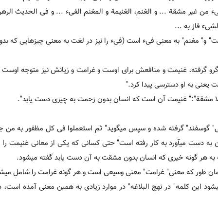
‏ء من غیر مشقة ... و الغنم، الغنیمة و المغنم الفی‏ء ... و فی الحدیث الر
شی‏ء فاز به ...
" و" مغنم" به معنی فی‏ء است (فی‏ء را نیز در لغت به معنی چیزهایی که بد
رو گرفته، غنیمت و منافعش برای اوست و غرامت و زیانش نیز متوجه اوست و 
 یعنی به او دست‏رسی پیدا کرد."
‏ء بلا مشقة":" غنیمت آن است که انسان بدون زحمت به چیزی دست یابد".
نی" گوسفند" گرفته شده و سپس می‏گوید" ثم استعملوا فی کل مظفور به من ج
به دست می‏آورد به کار رفته است" حتی کسانی که یکی از معانی غنیمت را 
ه به هر گونه خیری که انسان بدون مشقت به آن دست یابد گفته می‏شود.
 همان طور که معنی" غرامت" معنی وسیعی است و هر گونه غرامت را شامل می‏ش