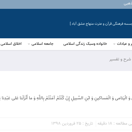
ذهبی
موسسه فرهنگی قرآن و عترت منهاج عشق آباد ]
 و عبادات
خانواده وسبک زندگی اسلامی
جامعه اسلامی
اخلاق اسلامی
 شرح و تفسیر
‏ وَ الْیَتامی‏ وَ الْمَساکینِ وَ ابْنِ السَّبیلِ إِنْ کُنْتُمْ آمَنْتُمْ بِاللَّهِ وَ ما أَنْزَلْنا عَلی‏ عَبْدِنا ی
العه : 18 دقیقه
تاریخ : 25 فروردین 1398