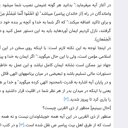
در آغاز آیه می‏فرماید:" بدانید هر گونه غنیمتی نصیب شما می‏شود
واماندگان در راه (از خاندان پیامبر) می‏باشد" (وَ اعْلَمُوا أَنَّما غَنِمْتُمْ مِنْ شَیْ‏ءٍ 
و برای تاکید اضافه می‏کند:" که اگر شما به خدا و آنچه بر بنده خود
گرفتند، نازل کردیم ایمان آورده‏اید باید به این دستور عمل کنید و در برابر آن تسلیم 
الْجَمْعانِ).
در اینجا توجه به این نکته لازم است: با اینکه روی سخن در این 
اسلامی مؤمن است، ولی با این حال می‏گوید:" اگر ایمان به خدا و پیا
جهاد نیز ممکن است نشانه ایمان کامل نباشد و این عمل به خاط
دستورات مالی تسلیم باشد و تبعیضی در میان برنامه‏های الهی قائل 
و در پایان آیه اشاره به قدرت نامحدود الهی کرده می‏گوید" و خدا بر همه چیز 
یعنی با اینکه در میدان بدر از هر نظر شما در اقلیت قرار داشتید 
را یاری کرد تا پیروز شدید.
[2]
]حال ببینیم[ منظور از ذی القربی چیست؟
منظور از ذی القربی در این آیه همه خویشاوندان نیست و نه همه 
است که از طرق اهل بیت پیامبر ص نقل شده است.
[3]
و در کتب اه