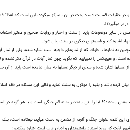
د و در حقیقت قسمت عمده بحث در آن متمرکز می‏گردد، این است که لفظ" غن
ر بر می‏گیرد؟!.
مس در سایر موضوعات باید از سنت و اخبار و روایات صحیح و معتبر استفاده
اد اشاره کند و قسمت‏های دیگری در سنت بیان شود.
چنین به نمازهای طواف که از نمازهای واجبه است اشاره شده، ولی از نماز آی
 است، و هیچکس را نمی‏یابیم که بگوید چون نماز آیات در قرآن ذکر نشده و ت
 از غسل‏ها اشاره شده و سخن از دیگر غسل‏ها به میان نیامده است باید از آن ص
بیان کرده باشد و بقیه را موکول به سنت نماید و نظیر این مسئله در فقه اسلام
ه معنی می‏دهد؟! آیا راستی منحصر به غنائم جنگی است و یا هر گونه در آم
 این کلمه عنوان جنگ و آنچه از دشمن به دست می‏آید، نیفتاده است، بلکه 
ور لغت که مورد استناد دانشمندان و ادبای عرب است اشاره می‏کنیم: