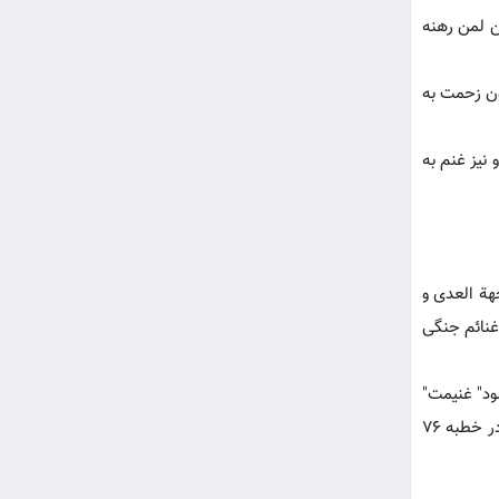
هن لمن رهنه
ون زحمت به
نیز غنم به
هة العدی و
غنائم جنگی
ود" غنیمت"
نیز معنی وسیعی دارد و به هر گونه در آمد قابل ملاحظه‏ای گفته می‏شود این کلمه" در نهج البلاغه" در موارد زیادی به همین معنی آمده است، در خطبه 76