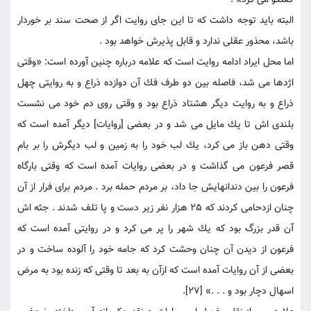
گفتگو می كرد» .
البته بايد توجه داشت كه تا اين جاى روايت اگر از صحت سند بر خوردار
باشد، محذور عقلى ندارد و قابل پذيرش خواهد بود .
اما محل ايراد ادامه روايت است كه علامه درباره چنين آورده است: «وقتى
اژدها می شد، فاصله بين دو طرف فك آن دوازده ذراع و به روايتى چهل
ذراع و به روايت ديگر هشتاد ذراع بود و وقتى روى دم خود مى نشست
بلندی اش تا يك مايل می شد و در بعضى [روايات] ديگر آمده است كه
وقتى دهن باز می كرد، يك لب خود را به زمين و لب ديگرش را بر بام
قصر فرعون می گذاشت و در بعضى روايات آمده است كه وقتى بارگاه
فرعون را بين دندانهايش جا داد، بر مردم حمله برد . مردم براى فرار از آن
چنان ازدحامى كردند كه 25 هزار نفر زير دست و پا تلف شدند . جثه اش
آن قدر بزرگ بود كه يك شهر را پر می كرد و در روايتى آمده است كه
فرعون از ديدن آن چنان وحشت كرد كه جامه خود را آلوده ساخت و در
بعضى از آن روايات آمده است كه ازآن به بعد تا وقتى كه زنده بود به مرض
اسهال دچار بود و . . .» [27].