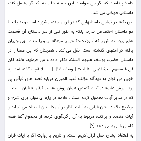
كاملا پيداست كه اگر می خواست اين جمله ها را به يكديگر متصل كند،
داستانى طولانى می شد .
اين نكته در تمامى داستانهايى كه در قرآن آمده، مشهود است و به يك يا
دو داستان اختصاص ندارد، بلكه به طور كلى از هر داستان آن قسمت
هاى برجسته اش را كه آموزنده حكمتى يا موعظه اى و يا سنت الهى جريان
يافته در امتهاى گذشته است، نقل می كند . همچنان كه اين معنا را در
داستان حضرت يوسف عليهم السلام تذكر داده و می فرمايد: «لقد كان
فى قصصهم عبرة لاولى الالباب‏» [يوسف 111]، [. . . از آنچه گفته آمد، به
خوبى می توان به ديدگاه مؤلف فقيد الميزان درباره قصه هاى قرآنى پى
برد . روش علامه در آيات قصص همان روش تفسير قرآن به قرآن است .
كه در ساير آيات معمول كرده است . علامه در پاره اى موارد براى شرح و
توضيح يك داستان قرآنى به آيات ناظر بر آن داستان استناد می نمايد و
آيات متعدد و پراكنده مربوط به آن راگردآورى كرده، از مجموع آنها قصه
كاملى را ارايه می دهد [2].
به اعتقاد ايشان اصل قرآن كريم است، و تاريخ يا روايت اگر با آيات قرآن