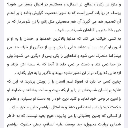
و منزه در اركان ، صالح در اعمال، و مستقيم در احوال ميسر می شود؟
يوسف در روايات كسى است كه به سوى معصيت گرايش يافته و بر انجام
آن تصميم هم می گيرد; آن هم معصيتى مثل زناى با زن شوهردار كه در
دين خدا بدترين گناهان شمرده می شود .
به كسى خيانت می كند كه مدتها بالاترين خدمتها و احسان را به او و
آبروى او كرده . . . او نشانه هايى را يكى پس از ديگرى از طرف خدا می
بيند; اما منصرف نمی شود و نداهايى را يكى پس از ديگرى می شنود; ولى
باز حيا نمی كند و دست بر نمی دارد تا آنجا كه به سينه اش بزنند و
اژدهايى كه بزرگ تر از آن تصور نشود ببيند و ناگزير پا به فرار بگذارد .
چنين كسى جا دارد كه اصولا اسم انسان را از رويش بردارند; نه اين كه
علاوه بر انسان شمردنش او را بر اريكه نبوت و سالت بنشانند و خداوند او
را امين بر وحى خود نمايد و كليد دين خود را به دست او بسپارد، و علم و
حكمت خود را به او اختصاص دهد و به امثال ابراهيم خليل ملحق سازد .
از كسانى كه چنين جعلياتى را می پذيرند، هيچ بعيد نيست، كه به خاطر
شمارى روايات مجهول، جد يوسف عليه السلام، يعنى حضرت ابراهيم