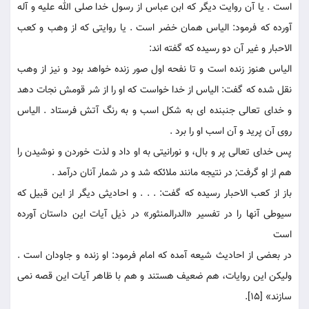
است . يا آن روايت ديگر كه ابن عباس از رسول خدا صلى الله عليه و آله
آورده كه فرمود: الياس همان خضر است . يا روايتى كه از وهب و كعب
الاحبار و غير آن دو رسيده كه گفته اند:
الياس هنوز زنده است و تا نفحه اول صور زنده خواهد بود و نيز از وهب
نقل شده كه گفت: الياس از خدا خواست كه او را از شر قومش نجات دهد
و خداى تعالى جنبنده اى به شكل اسب و به رنگ آتش فرستاد . الياس
روى آن پريد و آن اسب او را برد .
پس خداى تعالى پر و بال، و نورانيتى به او داد و لذت خوردن و نوشيدن را
هم از او گرفت; در نتيجه مانند ملائكه شد و در شمار آنان درآمد .
باز از كعب الاحبار رسيده كه گفت: . . . و احاديثى ديگر از اين قبيل كه
سيوطى آنها را در تفسير «الدرالمنثور» در ذيل آيات اين داستان آورده
است
در بعضى از احاديث ‏شيعه آمده كه امام فرمود: او زنده و جاودان است .
وليكن اين روايات، هم ضعيف هستند و هم با ظاهر آيات اين قصه نمی
سازند» [15].