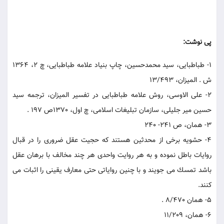
پی نوشت:
1- طباطبايى، سيد محمدحسين، چاپ بنياد علامه طباطبايى، چ 2، 1364
ش . الميزان، 13/493
2- على الاوسى، روش علامه طباطبايى در تفسير الميزان، ترجمه سيد
حسين مير جليلى، سازمان تبليغات اسلامى، چ اول، 1370ص 197 .
3- همان، ص 241- 240
4- حشويه برخى از محدثين هستند كه حجيت عقل ضرورى را در قبال
روايات باطل نموده و به هر روايت واحدى هر چند مخالف با برهان عقل
باشد تمسك مى ‏جويند و با چنين رواياتى حتى معارف يقينى را اثبات مى
‏كنند.
5- همان 8/470 .
6- همان، 11/209