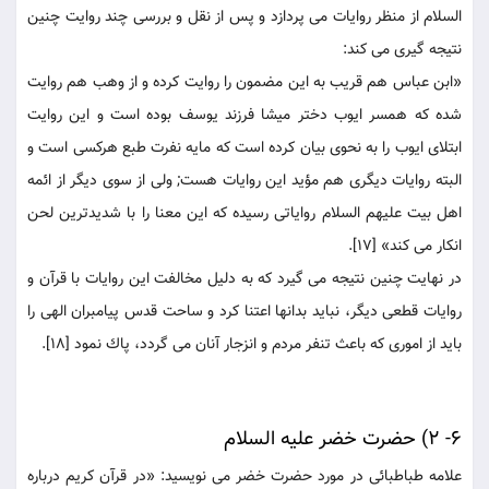
السلام از منظر روايات می پردازد و پس از نقل و بررسى چند روايت چنين
نتيجه گيرى می كند:
«ابن عباس هم قريب به اين مضمون را روايت كرده و از وهب هم روايت
شده كه همسر ايوب دختر ميشا فرزند يوسف بوده است و اين روايت
ابتلاى ايوب را به نحوى بيان كرده است كه مايه نفرت طبع هركسى است و
البته روايات ديگرى هم مؤيد اين روايات هست; ولى از سوى ديگر از ائمه
اهل بيت عليهم السلام رواياتى رسيده كه اين معنا را با شديدترين لحن
انكار می كند» [17].
در نهايت چنين نتيجه می گيرد كه به دليل مخالفت اين روايات با قرآن و
روايات قطعى ديگر، نبايد بدانها اعتنا كرد و ساحت قدس پيامبران الهى را
بايد از امورى كه باعث تنفر مردم و انزجار آنان می گردد، پاك نمود [18].
6- 2) حضرت خضر عليه السلام
علامه طباطبائى در مورد حضرت خضر می نويسيد: «در قرآن كريم درباره