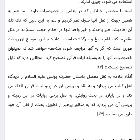
استفاده می شود، چيزى ندارند .
البته با مختصر اختلافى كه در بعضى از خصوصيات دارند . ما هم به
همين جهت از نقل آنها صرف نظر كرديم و هم به اين دليل كه تك تك
آن احاديث، خبر واحدند و خبر واحد تنها در احكام حجت است; نه در مثل
مقام ما كه مقام تاريخ و سرگذشت است . علاوه بر اين، موضع آن روايات
طورى است كه اگر به آنها مراجعه شود، ملاحظه خواهد شد كه نميتوان
خصوصيات آنها را به وسيله آيات قرآنى تصحيح كرد . مطالبى دارد كه قابل
تصحيح نيست » [12].
آنگاه علامه به نقل مفصل داستان حضرت يونس عليه السلام از ديدگاه
اهل كتاب می پردازد و به نقد و بررسى آن در پرتو آيات قرآنى اقدام می
كند و در پايان، در بحث روايتى، به نقل برخى روايات در اين زمينه و
بررسى آن می پردازد كه به منظور پرهيز از تطويل بحث، از نقل آن خود
دارى می نماييم [13].