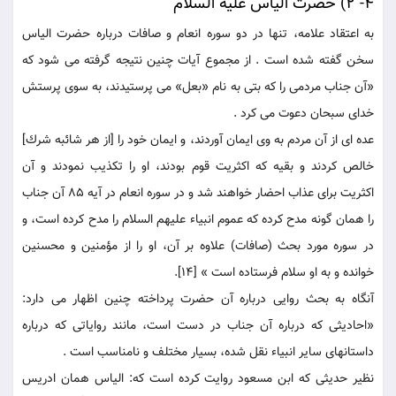
4- 2) حضرت الياس عليه السلام
به اعتقاد علامه، تنها در دو سوره انعام و صافات درباره حضرت الياس
سخن گفته شده است . از مجموع آيات چنين نتيجه گرفته می شود كه
«آن جناب مردمى را كه بتى به نام «بعل‏» می پرستيدند، به سوى پرستش
خداى سبحان دعوت می كرد .
عده اى از آن مردم به وى ايمان آوردند، و ايمان خود را [از هر شائبه شرك]
خالص كردند و بقيه كه اكثريت قوم بودند، او را تكذيب نمودند و آن
اكثريت براى عذاب احضار خواهند شد و در سوره انعام در آيه 85 آن جناب
را همان گونه مدح كرده كه عموم انبياء عليهم السلام را مدح كرده است، و
در سوره مورد بحث (صافات) علاوه بر آن، او را از مؤمنين و محسنين
خوانده و به او سلام فرستاده است » [14].
آنگاه به بحث روايى درباره آن حضرت پرداخته چنين اظهار می دارد:
«احاديثى كه درباره آن جناب در دست است، مانند رواياتى كه درباره
داستانهاى ساير انبياء نقل شده، بسيار مختلف و نامناسب است .
نظير حديثى كه ابن مسعود روايت كرده است كه: الياس همان ادريس