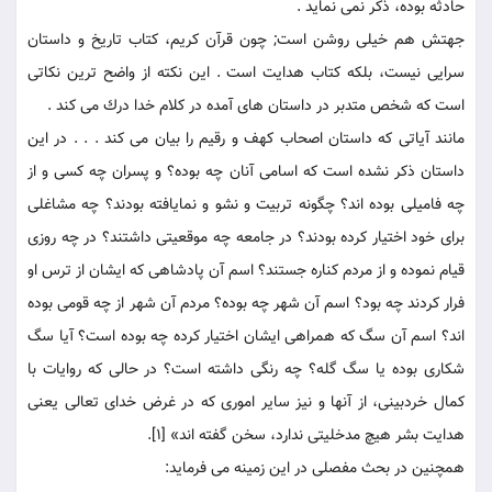
حادثه بوده، ذكر نمی نمايد .
جهتش هم خيلى روشن است; چون قرآن كريم، كتاب تاريخ و داستان
سرايى نيست، بلكه كتاب هدايت است . اين نكته از واضح ترين نكاتى
است كه شخص متدبر در داستان هاى آمده در كلام خدا درك می كند .
مانند آياتى كه داستان اصحاب كهف و رقيم را بيان می كند . . . در اين
داستان ذكر نشده است كه اسامى آنان چه بوده؟ و پسران چه كسى و از
چه فاميلى بوده اند؟ چگونه تربيت و نشو و نمايافته بودند؟ چه مشاغلى
براى خود اختيار كرده بودند؟ در جامعه چه موقعيتى داشتند؟ در چه روزى
قيام نموده و از مردم كناره جستند؟ اسم آن پادشاهى كه ايشان از ترس او
فرار كردند چه بود؟ اسم آن شهر چه بوده؟ مردم آن شهر از چه قومى بوده
اند؟ اسم آن سگ كه همراهى ايشان اختيار كرده چه بوده است؟ آيا سگ
شكارى بوده يا سگ گله؟ چه رنگى داشته است؟ در حالى كه روايات با
كمال خردبينى، از آنها و نيز ساير امورى كه در غرض خداى تعالى يعنى
هدايت بشر هيچ مدخليتى ندارد، سخن گفته اند» [1].
همچنين در بحث مفصلى در اين زمينه می فرمايد: