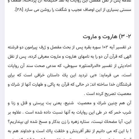
علامه پس از نقل مفصل اين روايات به نقد حكيمانه آن پرداخته، ضعف و
سستى بسيارى از اين اوصاف عجيب و شگفت را روشن می سازد [28].
2- 3) هاروت و ماروت
در تفسير آيه 102 سوره بقره پس از بحث مفصل و ژرف پيرامون دو فرشته
الهى كه قرآن آن دو را به نامهاى هاروت و ماروت معرفى كرده، پس از نقل
احاديثى از تفسير «الدرالمنثور» سيوطى، كه مدعى صحت سند آن روايات
است، می فرمايد: «بی ترديد اين يك داستان خرافى است كه براى
فرشتگان خدا ساخته اند; در حالى كه قرآن به پاكى و طهارت آنها از شرك و
معصيت تصريح كرده است .
آن هم چنين شرك و معصيت شنيع، يعنى بت پرستى و قتل و زنا و
شرب خمر كه در طى اين روايات به آنها نسبت داده شده است . علاوه بر
اين، آيا مضحك نيست، ستاره زهره را زن بدكار و مسخ شده اى بپنداريم؟
! با اين كه می دانيم از نظر آفرينش و خلقت پاك است و خداوند هم به