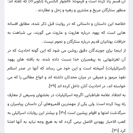
آن قسم ياد كرده است و فرموده: «الجوار الكنس» [تكوير16] كه گفته اند:
منظور ستارگان مريخ و مشترى و زهره و زحل و عطاردند .
خلاصه اين داستان و داستانى كه در روايت قبل ذكر شده، مطابق افسانه
هايى است كه يهود درباره هاروت و ماروت می گويند، بی شباهت به
خرافات يونانيان قديم درباره ستارگان و نجوم نيست .
از اينجا براى جويندگان دقيق روشن می شود كه اين گونه احاديث كه در
آن لغزشهايى به پيغمبران خدا نسبت داده شده، به بافته هاى يهود
(اسرائيليات) آميخته است و اين خود می رساند كه آنها در صدر اسلام
نفوذ مرموز و عميقى در ميان محدثان داشته اند و انواع مطالبى را كه می
خواسته اند، در احاديث آنان داخل كرده اند [29].
به اعتقاد علامه طباطبايى اگرچه اسرائيليات در بخشهاى وسيعى از معارف
راه پيدا كرده است; ولى يكى از مهمترين قلمروهاى آن داستان پيامبران و
سرگذشت امتها و اقوام پيشين است [30] و بيشتر اين روايات اسرائيلى به
كعب الاحبار يهودى الاصل برمی گردد كه به هيچ وجه نبايد به آنها اعتنا
كرد [31].