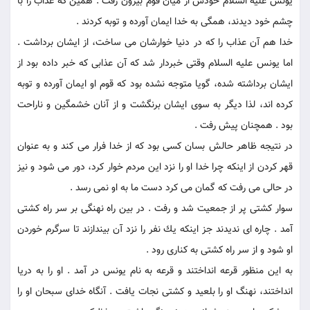
يونس عليه السلام خودش از ميان قوم بيرون رفت . همين كه عذاب را با
چشم خود ديدند، همگى به خدا ايمان آورده و توبه كردند .
خدا هم آن عذاب را كه در دنيا خوارشان می ساخت، از ايشان برداشت .
اما يونس عليه السلام وقتى خبردار شد كه آن عذابى كه خبر داده بود از
ايشان برداشته شده، گويا متوجه نشده بود كه قوم او ايمان آورده و توبه
كرده اند، لذا ديگر به سوى ايشان برنگشت و از آنان خشمگين و ناراحت
بود . همچنان پيش رفت .
در نتيجه ظاهر حالش بسان كسى بود كه از خدا فرار می كند و به عنوان
قهر كردن از اينكه چرا خدا او را نزد اين مردم خوار كرد، دور می شود و نيز
در حالى می رفت كه گمان می كرد دست ما به او نمی رسد .
سوار كشتى پر از جمعيت شد و رفت . در بين راه نهنگى بر سر راه كشتى
آمد . چاره اى نديدند جز اينكه يك نفر را نزد آن بيندازند تا سرگرم خوردن
او شود و از سر راه كشتى به كنارى رود .
به اين منظور قرعه انداختند و قرعه به نام يونس در آمد . او را به دريا
انداختند، نهنگ او را بلعيد و كشتى نجات يافت . آنگاه خداى سبحان او را