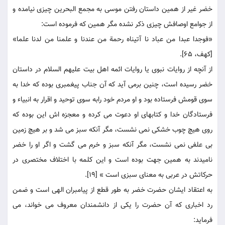
خضر غير از همين داستان رفتن موسى به مجمع البحرين چيزى نيامده و
از جوامع اوصافش چيزى ذكر نشده مگر همين كه فرموده است:
«فوجدا عبدا من عباد نا آتيناه رحمة من عندنا و علمنا من لدنا علما»
[كهف، 65].
از آنچه از روايات نبوى يا روايات ائمه اهل بيت عليهم السلام در داستان
خضر رسيده است، چنين برمی آيد كه آن جناب پيغمبرى بوده كه خدا به
سوى قومش فرستاده بود و او مردم خود رابه سوى توحيد و اقرار به انبياء و
فرستادگان خدا و كتابهاى او دعوت می كرده و معجزه اش اين بوده كه
روى هيچ چوب خشكى نمی نشست، مگر آنكه سبز می شد و بر هيچ زمين
بى علفى نمی نشست، مگر آنكه سبز و خرم می گشت و اگر او را خضر
ناميدند به همين جهت بوده است و اين كلمه با اختلاف مختصرى در
حركاتش در عربى به معناى سبزى است » [19].
به اعتقاد ايشان حضرت خضر به طور قطع از پيامبران الهى است و ضمن
رد اخبارى كه آن حضرت را يكى از دانشمندان معروف می خواند، می
فرمايد: