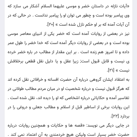
«آيات نازله در داستان خضر و موسى عليهما السلام آشكار می سازد كه
وى پيامبر بوده است و چطور می توان او را پيامبر ندانست . در حالى كه در
آن آيات آمده كه بر او حكم نازل شده است » [20].
نيز در بعضى از روايات آمده است كه خضر يكى از انبياى معاصر موسى
بوده است و در بعضى از روايات ديگر آمده است كه خدا خضر را طول عمر
داده و تا امروز هم زنده است . بر اين مقدار از مطالب در باره خضر خرده
ى نيست و قابل قبول است; زيرا عقل و يا دليل نقل قطعى برخلافش
نيست » [21].
به اعتقاد ايشان گروهى درباره آن حضرت افسانه و خرافاتى نقل كرده اند
كه هرگز قبول نيست و درباره شخصيت او در ميان مردم مطالب طولانى در
تفاسير آمده و حكاياتى درباره اشخاصى كه او را ديده اند، نقل شده است .
اين روايات برخى از اساطير قبل از اسلام و مطالب جعلى و دروغى را در
بردارد [22].
در جايى ديگر می نويسد: «قصه ها و حكايات و همچنين روايات درباره
حضرت خضر بسيار است وليكن هيچ خردمندى به آن اعتماد نمی كند .