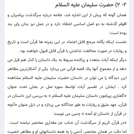
2- 2) حضرت سليمان عليه السلام
همان گونه كه پيش از اين اشاره شد، علامه درباره سرگذشت پيامبران و
اقوام گذشته به دو اصل اساسى اعتقاد دارد و در عمل نيز بدان پاى بند
بوده است:
نخست اينكه يگانه مرجع قابل اعتماد در اين زمينه ها قرآن است و تاريخ
و روايات در صورت مخالفت نداشتن با قرآن قابل قبول خواهند بود .
ديگر اينكه آيات متعدد و پراكنده مربوط به يك داستان را كنار هم قرار می
دهد و از مجموع آنها يك قصه قرآنى می پردازد يكى از آشكارترين مظاهر
اين ديدگاه را می توان در داستان حضرت سليمان عليه السلام مشاهده
كرد . ايشان در تفسير آيات اواسط سوره نمل در بحثى تحت عنوان
«گفتارى پيرامون داستان سليمان عليه السلام » به بررسى اين داستان در
قرآن، عهد عتيق و روايات به طور جداگانه می پردازد و در ذيل عنوان «آنچه
در قرآن از داستان او آمده » چنين می نويسد:
«در قرآن كريم از سرگذشت آن جناب جز مقدارى مختصر نيامده است .
اما دقت در همان مختصر، آدمى را به همه داستانهاى او و مظاهر خصيت