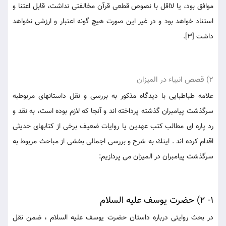
موافق بود، يا لااقل با نصوص قطعى قرآن مخالفتى نداشت، قابل اعتنا و
استناد خواهد بود و در غير اين صورت هيچ گونه اعتبار و ارزشى نخواهد
داشت [3].
2) قصص انبياء در الميزان
علامه طباطبايى با ديدگاه مذكور به بررسى و نقل داستانهاى مربوطبه
سرگذشت پيامبران گذشته پرداخته اند و آنجا كه لازم بوده است، به نقد و
رد پاره اى مطالب كتب عهدين يا روايات ضعيف برخى از كتابهاى حديثى
اقدام كرده اند . اينك به شرح و بررسى اجمالى بخشى از مباحث مربوط به
سرگذشت پيامبران در الميزان می پردازيم:
1- 2) حضرت يوسف عليه السلام
در بحث روايتى درباره داستان حضرت يوسف عليه السلام ، ضمن نقل