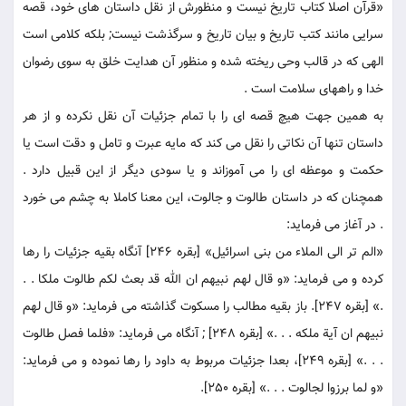
«قرآن اصلا كتاب تاريخ نيست و منظورش از نقل داستان هاى خود، قصه
سرايى مانند كتب تاريخ و بيان تاريخ و سرگذشت نيست; بلكه كلامى است
الهى كه در قالب وحى ريخته شده و منظور آن هدايت خلق به سوى رضوان
خدا و راههاى سلامت است .
به همين جهت هيچ قصه اى را با تمام جزئيات آن نقل نكرده و از هر
داستان تنها آن نكاتى را نقل می كند كه مايه عبرت و تامل و دقت است يا
حكمت و موعظه اى را می آموزاند و يا سودى ديگر از اين قبيل دارد .
همچنان كه در داستان طالوت و جالوت، اين معنا كاملا به چشم می خورد
. در آغاز می فرمايد:
«الم تر الى الملاء من بنى اسرائيل‏» [بقره 246] آنگاه بقيه جزئيات را رها
كرده و می فرمايد: «و قال لهم نبيهم ان الله قد بعث لكم طالوت ملكا . .
.» [بقره 247]. باز بقيه مطالب را مسكوت گذاشته می فرمايد: «و قال لهم
نبيهم ان آية ملكه . . .» [بقره 248] ; آنگاه می فرمايد: «فلما فصل طالوت
. . .» [بقره 249]، بعدا جزئيات مربوط به داود را رها نموده و می فرمايد:
«و لما برزوا لجالوت . . .» [بقره 250].