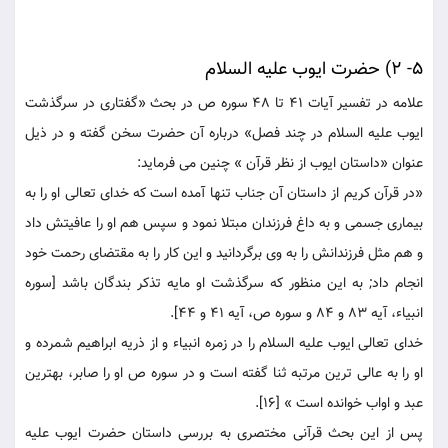
5- 2) حضرت ايوب عليه السلام
علامه در تفسير آيات 41 تا 48 سوره ص در بحث «گفتارى در سرگذشت
ايوب عليه السلام در چند فصل‏» درباره آن حضرت سخن گفته و در ذيل
عنوان «داستان ايوب از نظر قرآن » چنين می فرمايد:
«در قرآن كريم از داستان آن جناب تنها آمده است كه خداى تعالى او را به
بيمارى جسمى و به داغ فرزندان مبتلا نمود و سپس هم او را عافيتش داد
و هم مثل فرزندانش را به وى برگردانيد و اين كار را به مقتضاى رحمت خود
انجام داد; به اين منظور كه سرگذشت او مايه تذكر بندگان باشد [سوره
انبياء، آيه 83 و 84 و سوره ص، آيه 41 و 44].
خداى تعالى ايوب عليه السلام را در زمره انبياء و از ذريه ابراهيم شمرده و
او را به عالى ترين مرتبه ثنا گفته است و در سوره ص او را صابر، بهترين
عبد و اواب خوانده است » [16].
پس از اين بحث قرآنى مختصرى به بررسى داستان حضرت ايوب عليه