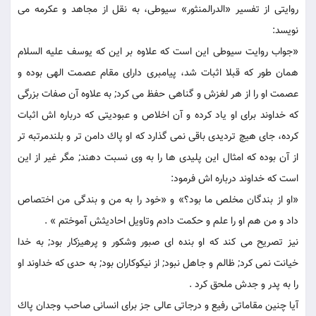
روايتى از تفسير «الدرالمنثور» سيوطى، به نقل از مجاهد و عكرمه می
نويسد:
«جواب روايت سيوطى اين است كه علاوه بر اين كه يوسف عليه السلام
همان طور كه قبلا اثبات شد، پيامبرى داراى مقام عصمت الهى بوده و
عصمت او را از هر لغزش و گناهى حفظ می كرد; به علاوه آن صفات بزرگى
كه خداوند براى او ياد كرده و آن اخلاص و عبوديتى كه درباره اش اثبات
كرده، جاى هيچ ترديدى باقى نمی گذارد كه او پاك دامن تر و بلندمرتبه تر
از آن بوده كه امثال اين پليدى ها را به وى نسبت دهند; مگر غير از اين
است كه خداوند درباره اش فرمود:
«او از بندگان مخلص ما بود؟» و «خود را به من و بندگى من اختصاص
داد و من هم او را علم و حكمت دادم وتاويل احاديثش آموختم » .
نيز تصريح می كند كه او بنده اى صبور وشكور و پرهيزكار بود; به خدا
خيانت نمی كرد; ظالم و جاهل نبود; از نيكوكاران بود; به حدى كه خداوند او
را به پدر و جدش ملحق كرد .
آيا چنين مقاماتى رفيع و درجاتى عالى جز براى انسانى صاحب وجدان پاك