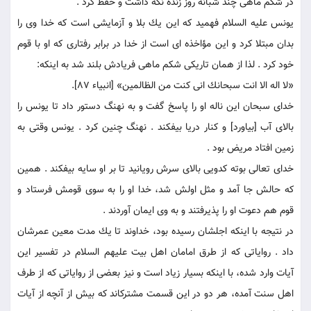
در شكم ماهى چند شبانه روز زنده نگه داشت و حفظ كرد .
يونس عليه السلام فهميد كه اين يك بلا و آزمايشى است كه خدا وى را
بدان مبتلا كرد و اين مؤاخذه اى است از خدا در برابر رفتارى كه او با قوم
خود كرد . لذا از همان تاريكى شكم ماهى فريادش بلند شد به اينكه:
«لا اله الا انت سبحانك انى كنت من الظالمين» [انبياء 87].
خداى سبحان اين ناله او را پاسخ گفت و به نهنگ دستور داد تا يونس را
بالاى آب [بياورد] و كنار دريا بيفكند . نهنگ چنين كرد . يونس وقتى به
زمين افتاد مريض بود .
خداى تعالى بوته كدويى بالاى سرش رويانيد تا بر او سايه بيفكند . همين
كه حالش جا آمد و مثل اولش شد، خدا او را به سوى قومش فرستاد و
قوم هم دعوت او را پذيرفتند و به وى ايمان آوردند .
در نتيجه با اينكه اجلشان رسيده بود، خداوند تا يك مدت معين عمرشان
داد . رواياتى كه از طرق امامان اهل بيت عليهم السلام در تفسير اين
آيات وارد شده، با اينكه بسيار زياد است و نيز بعضى از رواياتى كه از طرف
اهل سنت آمده، هر دو در اين قسمت مشترك‏اند كه بيش از آنچه از آيات