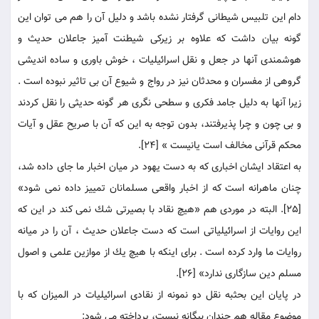
دام اين تلبيس شيطانى گرفتار نشده باشد و دليل آن را هم می توان اين
گونه بيان داشت كه علاوه بر زيركى شيطنت آميز جاعلان حديث و
هوشمندى آنها در جعل و نقل اسرائيليات ، خوش باورى و ساده انديشى
گروهى از مفسران و محدثان نيز در رواج و شيوع آن بی تاثير نبوده است .
زيرا آنها به دليل جامد فكرى و سطحى نگرى هر گونه حديثى را نقل كردند
و بى چون و چرا پذيرفتند، بدون توجه به اين كه آن با صريح عقل و آيات
محكم قرآنى مخالف است يانيست » [24].
به اعتقاد ايشان اخبارى كه به دست يهود در ميان اخبار ما جاى داده شد،
چنان ماهرانه است كه از اخبار واقعى مسلمانان تمييز داده نمی شود»
[25]. البته در موردى هم «هيچ نقاد با بصيرتى شك نمی كند در اين كه
اين روايات از اسرائيلياتى است كه دست جاعلان حديث ، آن را در ميانه
روايات ما وارد كرده است . براى اينكه با هيچ يك از موازين علمى و اصول
مسلم دين سازگارى ندارد» [26].
در پايان اين بحث‏به نقل دو نمونه از نقادى اسرائيليات در الميزان كه با
موضوع مقاله هم چندان بيگانه نيست، پرداخته مى شود: