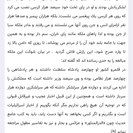
لشكريانش بودند و او در پاى تخت خود سيصد هزار كرسى نصب می كرد
كه روى هر كرسى يك پيغمبر می نشست; بلكه هزاران پيمبر و صدها هزار
نفر ازامراى انس و جن روى آنها می نشستند و می رفتند و مادر ملكه سبا
از جن بوده و لذا پاهاى ملكه مانند پاى خران، سم دار بوده و به همين
جهت با جامه بلند خود آن را از مردم می پوشاند، تا روزى كه دامن بالا زد
تا وارد صرح شود، اين رازش فاش گرديد . در بيان شوكت اين ملكه
مبالغه را به حدى رسانده اند كه گفته اند:
در قلمرو كشور او چهارصد پادشاه سلطنت داشتند و هر پادشاهى را
چهارصد هزار نظامی بوده و وى سيصد وزير داشته است كه مملكتش را
اداره می كردند و دوازده هزار سرلشكر داشته كه هر سرلشكرى دوازده هزار
سرباز داشته است و همچنين از اين قبيل اخبار عجيب و غيرقابل قبولى
كه در توجيه آن هيچ راهى نداريم مگر آنكه بگوييم از اخبار اسرائيليات
است و بگذريم و اگر كسى بخواهد به آنها دست يابد، بايد به كتب جامع
حديث چون «الدرالمنثور» و عرائس و بحار و نيز به تفاسير مطول مراجعه
نمايد [9].