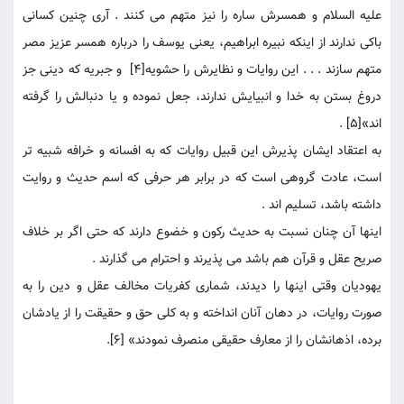
عليه السلام و همسرش ساره را نيز متهم می كنند . آرى چنين كسانى
باكى ندارند از اينكه نبيره ابراهيم، يعنى يوسف را درباره همسر عزيز مصر
متهم سازند . . . اين روايات و نظايرش را حشويه[4] و جبريه كه دينى جز
دروغ بستن به خدا و انبيايش ندارند، جعل نموده و يا دنبالش را گرفته
اند»[5] .
به اعتقاد ايشان پذيرش اين قبيل روايات كه به افسانه و خرافه شبيه تر
است، عادت گروهى است كه در برابر هر حرفى كه اسم حديث و روايت
داشته باشد، تسليم اند .
اينها آن چنان نسبت به حديث ركون و خضوع دارند كه حتى اگر بر خلاف
صريح عقل و قرآن هم باشد می پذيرند و احترام می گذارند .
يهوديان وقتى اينها را ديدند، شمارى كفريات مخالف عقل و دين را به
صورت روايات، در دهان آنان انداخته و به كلى حق و حقيقت را از يادشان
برده، اذهانشان را از معارف حقيقى منصرف نمودند» [6].