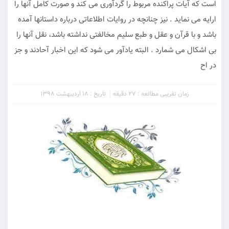
است كه آيات پراكنده مربوط را گردآورى مى ‏كند و صورت كامل آنها را
ارايه می نمايد . نيز چنانچه در روايات اطلاعاتى درباره داستانها آمده
باشد و با قرآن و عقل و طبع سليم مخالفتى نداشته باشد، نقل آنها را
بى ‏اشكال مى ‏شمارد . البته يادآور مى ‏شود كه اين اخبار آحادند و جز
در اح
زمان تقریبی مطالعه : 27 دقیقه
تاریخ : 18 اردیبهشت 1398