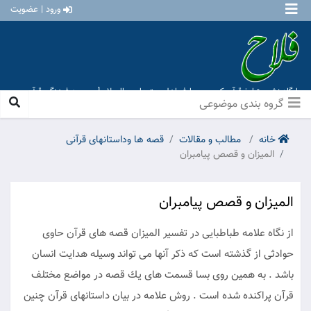
ورود | عضویت
پایگاه نشر و تبلیغ قرآن کریم و معارف اهل بیت علیهم السلام [ موسسه فرهنگی قرآن و
عترت منهاج عشق آباد ]
گروه بندی موضوعی
خانه
مطالب و مقالات
قصه ها وداستانهای قرآنی
الميزان و قصص پيامبران
الميزان و قصص پيامبران
از نگاه علامه طباطبايى در تفسير الميزان قصه هاى قرآن حاوى
حوادثى از گذشته است كه ذكر آنها مى ‏تواند وسيله هدايت انسان
باشد . به همين روى بسا قسمت هاى يك قصه در مواضع مختلف
قرآن پراكنده شده است . روش علامه در بيان داستانهاى قرآن چنين