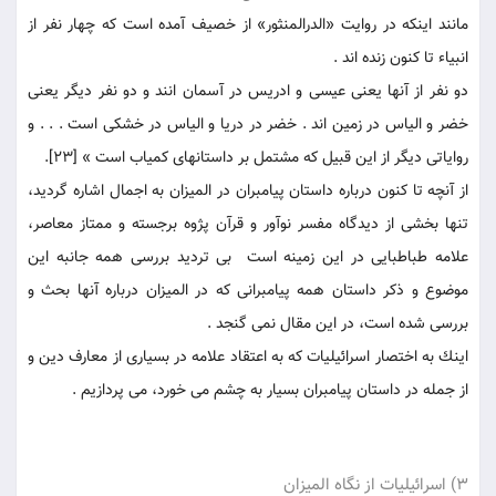
مانند اينكه در روايت «الدرالمنثور» از خصيف آمده است كه چهار نفر از
انبياء تا كنون زنده اند .
دو نفر از آنها يعنى عيسى و ادريس در آسمان انند و دو نفر ديگر يعنى
خضر و الياس در زمين اند . خضر در دريا و الياس در خشكى است . . . و
رواياتى ديگر از اين قبيل كه مشتمل بر داستانهاى كمياب است » [23].
از آنچه تا كنون درباره داستان پيامبران در الميزان به اجمال اشاره گرديد،
تنها بخشى از ديدگاه مفسر نوآور و قرآن پژوه برجسته و ممتاز معاصر،
علامه طباطبايى در اين زمينه است بی ترديد بررسى همه جانبه اين
موضوع و ذكر داستان همه پيامبرانى كه در الميزان درباره آنها بحث و
بررسى شده است، در اين مقال نمی گنجد .
اينك به اختصار اسرائيليات كه به اعتقاد علامه در بسيارى از معارف دين و
از جمله در داستان پيامبران بسيار به چشم می خورد، می پردازيم .
3) اسرائيليات از نگاه الميزان