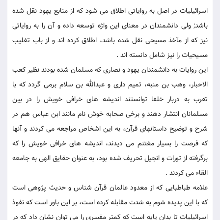
اسرائيليات در اصل به رواياتى اطلاق می شود كه از منابع يهود نقل شده
باشد; ولى دانشمندان در معناى اين واژه توسعه داده و آن را به رواياتى
نيز كه از مآخذ مسيحى نقل شده باشد، اطلاق كرده اند و از باب تغليب
مسيحيات را نيز شامل دانسته اند .
اين روايات به دانشمندان يهود و نصارى كه مسلمان شده بودند نظير كعب‏
الاحبار، وهب ‏بن منبه، تميم دارى و عبدالله بن سلام برمی گردد كه با
تقرب به دربار خلفا توانستند انديشه هاى خرافى خويش را در بين
مسلمانان انتشار دهند و برخى صحابه خوش نام مانند ابن عباس هم در
شرح و توضيح داستانهاى قرآن، به اين اشخاص مراجعه می كردند و آنها
كه فرصت را بسيار مغتنم می ديدند، انديشه هاى خرافى خويش را كه
برگرفته از تورات و انجيل تحريف شده بود، به عنوان حقايق الهى به جامعه
القاء می كردند .
علامه طباطبايى كه از معدود عالمان قرآن شناس و حديث پژوهى است
كه با اين پديده شوم به شدت مقابله كرده است، بر اين باور است كه نفوذ
اسرائيليات تا بدان پايه است كه كمتر مفسرى را می توان نشان داد كه در