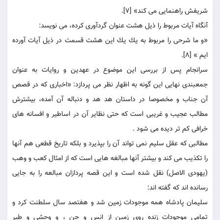
شريفش راهنمايى می كند» [7].
آنگاه آيات مربوط را ذيل هشت عنوان گردآورى كرده، می نويسد:
«و ما شرحى را مربوط به يك يك اين هشت قسمت در ذيل آيات آورده
ايم » [8].
سرانجام پس از بررسى اين موضوع در عهدين و روايات به عنوان
جمع‏بندى نهايى اين گونه به اظهار نظر می پردازد: «اخبارى كه در قصص
آن جناب و مخصوصا در داستان هد هد و دنباله آن آمده، بيشترش
مطالب عجيب و غريبى است كه حتى نظاير آن در اساطير و افسانه هاى
خرافى كم تر ديده می شود .
مطالبى كه عقل سليم نمی تواند آن را بپذيرد و بلكه تاريخ قطعى هم آنها
را تكذيب می كند و بيشتر آنها مبالغه هايى است كه از امثال كعب و وهب
(يهودى الاصل) نقل شده است و اين قصه پردازان مبالعه را به جايى
رسانده اند كه گفته اند:
سليمان پادشاه همه موجودات زمين شد و هفتصد سال سلطنت كرد و
تمامى موجودات زنده روى زمين از انس و جن ، و وحشى و طير