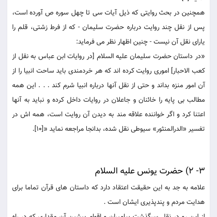
همچنين در بحث روايتى كه ذيل آيات سى تا چهل سوره ص آورده است،
پس از نقل چند روايت درباره حضرت سليمان - كه از فرط زشتى، قلم را
ياراى نقل آن نيست - چنين اظهار نظر می فرمايد:
«در داستان حضرت سليمان عليه السلام [در روايات ابن عباس به نقل از
كعب الاحبار] امورى روايت كرده اند كه هر خردمندى بايد ساحت انبيا را از
آن امور منزه بداند و حتى از نقل آنها درباره انبيا شرم كند . . . اين همه
مطالب بی پايه را خائنان و جاعلان در روايات داخل كرده و نبايد به آنها
اعتنا كرد و اگر خواننده علاقه مند به ديدن آن روايت است، همه اش در
تفسير «الدرالمنثور» سيوطى نقل شده، بدانجا مراجعه نمايد «[10].
3- 2) حضرت يونس عليه السلام
علامه به جد به اين حقيقت اعتقاد دارد كه داستان هاى قرآن تماما براى
هدايت مردم و پندپذيرى ايشان است .