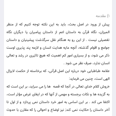
1) مقدمه
پيش از ورود در اصل بحث، بايد به اين نكته توجه كنيم كه از منظر
الميزان، نگاه قرآن به داستان اعم از داستان پيامبران يا ديگران نگاه
تفصيلى نيست . از اين رو به هنگام نقل سرگذشت پيشينيان و داستان
جوامع و اقوام گذشته، آنچه مايه هدايت انسان و لازمه پند پذيرى اوست
ذكر می شود، و از بسيارى امور كم اهميت كه هيچ تاثيرى در رشد و تعالى
انسان ندارد، صرف نظر مى ‏شود .
علامه طباطبايى خود درباره اين اصل قرآنى، كه برخاسته از حكمت لايزال
الهى است، چنين می فرمايد:
«روش كلام خداى تعالى در آنجا كه قصه ها را مى ‏سرايد، بر اين است كه
به گزيده ها و نكات برجسته و مهمى از آنها كه در ايفاى غرض مؤثر است،
اكتفا می كند . بر اين اساس به امور خرد داستان نمی پردازد و از اول تا
آخر داستان را حكايت نمی كند; نيز اوضاع و احوالى را كه مقارن با حدوث