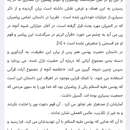
از اين رو در نقل سرگذشت پيامبران و اقوام پيشين آن مقدارى كه در راه
رسيدن به اين هدف و غرض نقش داشته است بيان گرديده و از ذكر
بسيارى از جزئيات خوددارى شده است . تقريبا در داستان تمامى پيامبران
كه در الميزان مورد بحث قرار گرفته است، در آغاز، عباراتى شبيه آنچه در
پى می آيد به چشم می خورد: «قرآن كريم در سرگذشت اين پيامبر و قوم
او جز قسمتى را متعرض نشده است » [11].
در داستان حضرت يونس هم پس از بيان اين حقيقت، به گردآورى و
دسته بندى مجموع آياتى كه درباره آن حضرت نازل شده، می پردازد و
سپس چنين نتيجه گيرى می كند: «خلاصه آنچه از مجموع آيات قرآنى
استفاده می شود، با كمك قراين موجود در اطراف اين داستان اين است
كه يونس عليه السلام يكى از پيامبران بود كه خدا وى را به سوى مردمى كه
جمعيت بسيارى بوده اند، گسيل داشت .
آمارشان از صدهزار نفر تجاوز می كرد . آن قوم دعوت وى را اجابت نكردند
و به غير از تكذيب، عكس ‏العملى نشان ندادند .
تا آن كه عذابى كه يونس عليه السلام با آن تهديدشان می كرد، فرا رسيد و