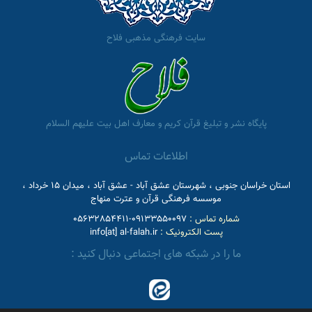
سایت فرهنگی مذهبی فلاح
پایگاه نشر و تبلیغ قرآن کریم و معارف اهل بیت علیهم السلام
اطلاعات تماس
استان خراسان جنوبی ، شهرستان عشق آباد - عشق آباد ، میدان 15 خرداد ،
موسسه فرهنگی قرآن و عترت منهاج
شماره تماس :
09133550097-05632854411
پست الکترونیک :
info[at] al-falah.ir
ما را در شبکه های اجتماعی دنبال کنید :