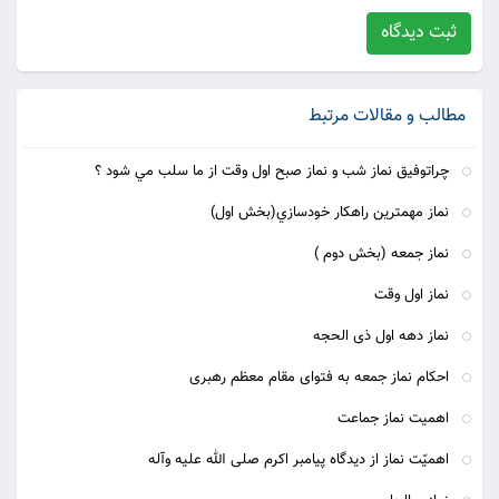
نماز جمعه حج فقرا است.
ثبت دیدگاه
(کنزالعمال ج 7، ص 707، ح 21031)
مطالب و مقالات مرتبط
5 - علت نامگذاری جمعه
چراتوفيق نماز شب و نماز صبح اول وقت از ما سلب مي شود ؟
قال الباقر - علیه السلام -:ان الله - عزوجل - جمع فیها خلقه لو
لایة محمد و وصیة فی المیثاق فسماه یوم الجمعة لجمعه فیه
نماز مهمترين راهكار خودسازي(بخش اول)
خلقه؛
نماز جمعه (بخش دوم )
خداوند در آن روز خلق خود را جهت گرفتن پیمان برای ولایت
نماز اول وقت
حضرت محمد (ص) و وصی اش علی (ع) جمع نمود و سپس به
نماز دهه اول ذی الحجه
خاطر گرد آمدن مخلوقاتش در آن روز آن را جمعه نامگذاری
احکام نماز جمعه به فتوای مقام معظم رهبری
کرد.
اهمیت نماز جماعت
(اصول کافی، ج 3، ص 415 مستدرک الوسائل، ج 6 ص 59)
اهمیّت نماز از دیدگاه پیامبر اکرم صلی الله علیه وآله
6- وجوب نماز جمعه