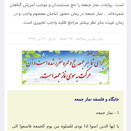
است. روایات، نماز جمعه را حج مستمندان و موجب آمرزش گناهان
شمرده‌اند .. نماز جمعه در زمان حضور امامان معصوم واجب و در
زمان غیبت بنابر نظر بیشتر مراجع تقلید واجب تخییری است.
زمان تقریبی مطالعه : 25 دقیقه
تاریخ : 31 تیر 1398
جایگاه و فلسفه نماز جمعه
1 - نماز جمعه
یا ایها الذین امنوا اذا نودی للصلوة من یوم الجمعة فاسعوا الی