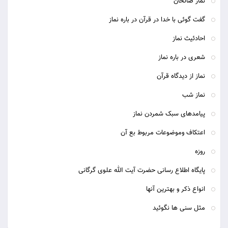
نماز صالحان
گفت گوئی با خدا در قرآن در باره نماز
قال رسول الله - صلی الله علیه و آله -:رواح الجمعة واجب علی
کل محتلم؛
احادئیث نماز
شعری در باره نماز
بر هر مکلف رفتن به نماز جمعه واجب است.
نماز از دیدگاه قرآن
(کنز العمال، ج 7، ص 725، ح 21119)
نماز شب
7 - بهترین روزها
پیامدهای سبک شمردن نماز
قال رسول الله - صلی الله علیه و آله -:ان من افضل ایامکم یوم
اعتکاف وموضوعات مربوط بع آن
الجمعة؛
روزه
همانا از بهترین روزهای شما روز جمعه می باشد.
پایگاه اطلاع رسانی حضرت آیت الله علوی گرگانی
انواع ذکر و بهترین آنها
(کنزالعمال، ج 7، ص 708، ح 21037)
مثل سنی ها نگوئید
8- انتخاب روز جمعه