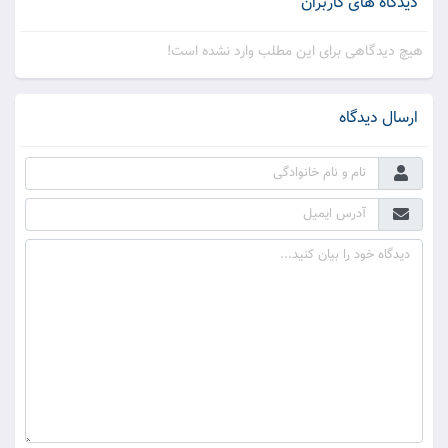
دیدگاه های کاربران
(سوره جمعه، آیه 10)
هیچ دیدگاهی برای این مطلب وارد نشده است!
3 - خطبه نماز جمعه پیامبر (ص)
ارسال دیدگاه
و اذا راوا تجارة او لهواً انفضوا الیها و ترکوک قائماً قل ما عند الله
خیر من اللهو و من التجارة و الله خیر الرازقین:
هنگامی که تجارت و سرگرمی و یا لهوی را ببینند، پراکنده خواهند
شد و به سوی آن می روند و تو را ایستاده به حال خود رها می
کنند، بگو آنچه نزد خدا است بهتر از لهو و تجارت است و خداوند
بهترین روزی دهندگان است.
(سوره جمعه، آیه 11)
4- نماز جمعه، حج فقرا
قال رسول الله - صلی الله علیه و آله -:الجمعة حج المساکین؛