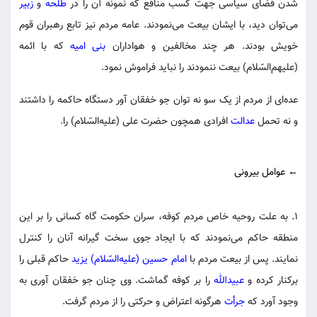
شدن فضای سیاسی جهت کسب منافع که نمونه آن را در
طلحه
و
زبیر
می‌توان دید، با ایشان بیعت می‌نمودند. عامه مردم نیز تابع رهبران قوم
خویش بودند. هر چند مخالفین و هواداران
بنی امیه
که با ائمه
(علیهم‌السّلام) بیعت ننمودند را نباید فراموش نمود.
عده‌ای از مردم از یک سو نه توان جو خفقان آور دستگاه حاکمه را داشتند
و نه تحمل
عدالت
افرادی همچون حضرت علی (علیه‌السّلام) را.
← عوامل بیرونی
۱. به علت روحیه خاص مردم کوفه، سران حکومت گاه کسانی را بر این
منطقه حاکم می‌نمودند که با ایجاد جوی سخت گیرانه آنان را کنترل
نمایند. پس از بیعت مردم با
امام حسین (علیه‌السّلام)
یزید
حاکم قبلی را
برکنار کرده و
عبیدالله
را بر کوفه گماشت. وی چنان جو خفقان آوری به
وجود آورد که
جرأت
هرگونه اعتراض و حرکتی را از مردم گرفت.