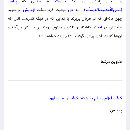
و سخن پایانی این که: «
سوگند
به خدایی که
پیامبر
(صلی‌الله‌علیه‌و‌آله‌وسلّم)
را به
حق
مبعوث کرد سخت
آزمایش
می‌شوید
چون دانه‌ای که در غربال بریزند یا غذایی که در دیگ گدازند... آنان که
سابقه‌ای در
اسلام
داشتند و تاکنون منزوی بودند بر سر کار می‌آیند و
آن‌ها که به ناحق پیشی گرفتند، عقب زده خواهند شد.
عناوین مرتبط
کوفه
؛
اعزام مسلم به کوفه
؛
کوفه در عصر ظهور
.
پانویس