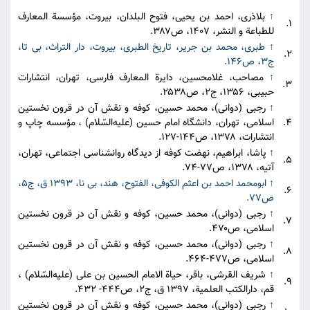
↑
بلاذری، احمد بن یحیی، فتوح البلدان، بیروت، مؤسسة المعارف
۱.
للطباعة و النشر، ۱۴۰۷، ص۳۸۷.
↑
طبری، محمد بن جریر، تاریخ الطبری، بیروت، دار التراث، بی تا،
۲.
ج۳، ص۱۴۶.
↑
مصاحب، غلامحسین، دایرة المعارف فارسی، تهران، انتشارات
۳.
حبیبی، ۱۳۵۶، ج۲، ص۲۵۳۸.
↑
رجبی (دوانی)، محمد حسین، کوفه و نقش آن در قرون نخستین
۴.
اسلامی، تهران، دانشگاه امام حسین (علیه‌السّلام) ، مؤسسه چاپ و
انتشارات، ۱۳۷۸، ص۱۴۴-۱۲۷.
↑
پاشا، ابراهیم، نهضت کوفه از دیدگاه روانشناسی اجتماعی، تهران،
۵.
آتیه، ۱۳۷۸، ص۷۷-۷۴.
↑
ابومحمد احمد بن اعثم الکوفی، الفتوح، هند، بی نا، ۱۳۹۳ ق، ج۵،
۶.
ص۷۷.
↑
رجبی (دوانی)، محمد حسین، کوفه و نقش آن در قرون نخستین
۷.
اسلامی، ص۴۷۰.
↑
رجبی (دوانی)، محمد حسین، کوفه و نقش آن در قرون نخستین
۸.
اسلامی، ص۴۷۷-۴۶۴.
↑
شریف القرشی، باقر، حیاة الامام الحسین بن علی (علیه‌السّلام) ،
۹.
قم، دارالکتب العلمیة، ۱۳۹۷ ق، ج۲، ص۴۴۴- ۴۳۲.
↑
رجبی (دوانی)، محمد حسین، کوفه و نقش آن در قرون نخستین