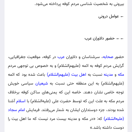
بیرونی به شخصیت شناسی مردم کوفه پرداخته می‌شود.
← عوامل درونی
←← حضور دلاوران عرب
حضور
صحابه
، سرشناسان و دلاوران
عرب
در کوفه، موقعیت جغرافیایی،
گرایش مردم کوفه به ائمه (علیهم‌السّلام) و به خصوص بی توجهی مردم
مکه
و
مدینه
نسبت به
اهل بیت (علیهم‌السّلام)
باعث شده بود که ائمه
(علیهم‌السّلام) به این منطقه حتی نسبت به
شیعیان
سیاسی خویش
توجه خاصی نشان دهند. خاصه این که یمنی‌های ساکن کوفه برخلاف
مردم مکه به علت این که توسط حضرت علی (علیه‌السّلام) با
اسلام
آشنا
شده بودند، جزء دوستداران ایشان به شمار می‌رفتند. فرمایش
امام سجاد
(علیه‌السّلام)
که: «در مکه و مدینه بیست مرد نیست که ما اهل بیت را
دوست داشته باشد.»