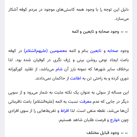
دلیل این توجه را با وجود همه کاستی‌های موجود در مردم کوفه آشکار
می‌سازد.
←← وجود صحابه و تابعین و ائمه
وجود
صحابه
و
تابعین
بنام و ائمه
معصومین (علیهم‌السّلام)
در کوفه
باعث ایجاد نوعی روشن بینی و ژرف نگری در کوفیان شده بود. لذا
برخلاف سایر شهرها که نمونه بارز آن
شام
می‌باشد، از تقلید کورکورانه
دوری کرده و به راحتی تن به
اطاعت
از حاکمان نمی‌دادند.
این مساله از سوئی به عنوان یک نکته مثبت به شمار می‌رود و از سویی
دیگر در جایی که عدم
معرفت
نسبت به ائمه (علیه‌السّلام) باعث نافرمانی
آن‌ها می‌شد، نقطه منفی است. لذا
افراط
و تفریط‌هایی را از سوی افرادی
چون
خوارج
و فرصت طلبان شاهد هستیم.
←← وجود قبایل مختلف