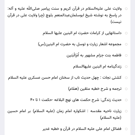
ولایت علی علیه‌السلام در قرآن کریم و سنت پیامبر صلی‌الله علیه و آله:
در پاسخ به نوشته شیخ ابوسلمان‌عبدالمنعم بلوچ (چرا ولایت علی در قرآن
نیست)
داستانهایی از کرامات حضرت ام البنین علیها السلام
مجموعه اشعار زیارت و توسل به حضرت ام البنین(س)
فاطمه بنت حِزام مشهور به اُمّ‌الْبَنین
زندگینامه ام البنین علیهاالسلام
کشتی نجات : چهل حدیث ناب از سخنان امام حسن عسکری علیه السلام
ترجمه و شرح خطبه متقين (همّام)
حدیث زندگی: شرح حکمت های نهج البلاغه -حکمت 1 تا 40
زیارت ناحیه مقدسه : اشکواره امام زمان (علیه السلام) بر امام حسین
(علیه السلام)
فضائل امام علی علیه السلام در قرآن و خطبه غدیر