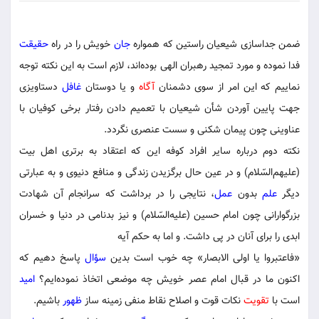
ضمن جداسازی شیعیان راستین که همواره
جان
خویش را در راه
حقیقت
فدا نموده و مورد تمجید رهبران الهی بوده‌اند، لازم است به این نکته توجه
نماییم که این امر از سوی دشمنان
آگاه
و یا دوستان
غافل
دستاویزی
جهت پایین آوردن شأن شیعیان با تعمیم دادن رفتار برخی کوفیان با
عناوینی چون پیمان شکنی و سست عنصری نگردد.
نکته دوم درباره سایر افراد کوفه این که اعتقاد به برتری اهل بیت
(علیهم‌السّلام) و در عین حال برگزیدن زندگی و منافع دنیوی و به عبارتی
دیگر
علم
بدون
عمل
، نتایجی را در برداشت که سرانجام آن شهادت
بزرگوارانی چون امام حسین (علیه‌السّلام) و نیز بدنامی در دنیا و خسران
ابدی را برای آنان در پی داشت. و اما به حکم آیه
«فاعتبروا یا اولی الابصار» چه خوب است بدین
سؤال
پاسخ دهیم که
اکنون ما در قبال امام عصر خویش چه موضعی اتخاذ نموده‌ایم؟
امید
است با
تقویت
نکات قوت و اصلاح نقاط منفی زمینه ساز
ظهور
باشیم.