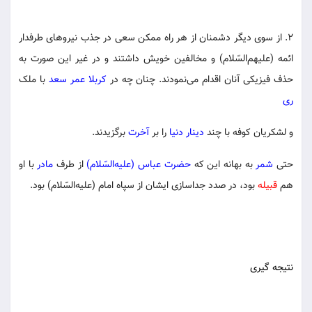
۲. از سوی دیگر دشمنان از هر راه ممکن سعی در جذب نیروهای طرفدار
ائمه (علیهم‌السّلام) و مخالفین خویش داشتند و در غیر این صورت به
حذف فیزیکی آنان اقدام می‌نمودند. چنان چه در
کربلا
عمر سعد
با ملک
ری
و لشکریان کوفه با چند
دینار
دنیا
را بر
آخرت
برگزیدند.
حتی
شمر
به بهانه این که
حضرت عباس (علیه‌السّلام)
از طرف
مادر
با او
هم
قبیله
بود، در صدد جداسازی ایشان از سپاه امام (علیه‌السّلام) بود.
نتیجه گیری