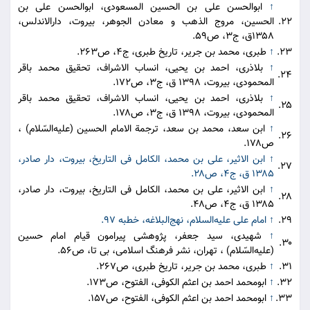
↑
ابوالحسن علی بن الحسین المسعودی، ابوالحسن علی بن
۲۲.
الحسین، مروج الذهب و معادن الجوهر، بیروت، دارالاندلس،
۱۳۵۸ق، ج۳، ص۵۹.
۲۳.
↑
طبری، محمد بن جریر، تاریخ طبری، ج۴، ص۲۶۳.
↑
بلاذری، احمد بن یحیی، انساب الاشراف، تحقیق محمد باقر
۲۴.
المحمودی، بیروت، ۱۳۹۸ ق، ج۳، ص۱۷۲.
↑
بلاذری، احمد بن یحیی، انساب الاشراف، تحقیق محمد باقر
۲۵.
المحمودی، بیروت، ۱۳۹۸ ق، ج۳، ص۱۷۸.
↑
ابن سعد، محمد بن سعد، ترجمة الامام الحسین (علیه‌السّلام) ،
۲۶.
ص۱۷۸.
↑
ابن الاثیر، علی بن محمد، الکامل فی التاریخ، بیروت، دار صادر،
۲۷.
۱۳۸۵ ق، ج۴، ص۲۸.
↑
ابن الاثیر، علی بن محمد، الکامل فی التاریخ، بیروت، دار صادر،
۲۸.
۱۳۸۵ ق، ج۴، ص۴۸.
۲۹.
↑
امام علی علیه‌السلام، نهج‌البلاغه، خطبه ۹۷.
↑
شهیدی، سید جعفر، پژوهشی پیرامون قیام امام حسین
۳۰.
(علیه‌السّلام) ، تهران، نشر فرهنگ اسلامی، بی تا، ص۵۶.
۳۱.
↑
طبری، محمد بن جریر، تاریخ طبری، ص۲۶۷.
۳۲.
↑
ابومحمد احمد بن اعثم الکوفی، الفتوح، ص۱۷۳.
۳۳.
↑
ابومحمد احمد بن اعثم الکوفی، الفتوح، ص۱۵۷.