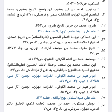
۱۰.
اسلامی، ص۵۰۶ - ۵۰۳.
↑
یعقوبی، احمد بن ابی یعقوب ابن واضح، تاریخ یعقوبی، محمد
۱۱.
ابراهیم آیتی، تهران، انتشارات علمی و فرهنگی، ۱۳۷۱ش، چ ششم،
ج۲، ص۴۳.
۱۲.
↑
طبری، محمد بن جریر، تاریخ طبری، ص۴۶۲.
۱۳.
↑
امام علی علیه‌السلام، نهج‌البلاغه، خطبه ۲۹.
↑
ابن عساکر، ترجمة الامام الحسین (علیه‌السّلام) من تاریخ دمشق،
۱۴.
تحقیق العلامه المحمودی، بیروت، بی جا، بی تا، ص۱۹۷.
↑
شیخ مفید، محمد بن مجمد، الارشاد، تهران، بی جا، ۱۳۷۷،
۱۵.
ص۲۰۱.
۱۶.
↑
ابومحمد احمد بن اعثم الکوفی، الفتوح، ص۴۹-۵۰.
↑
ابن سعد، محمد بن سعد، ترجمة الامام الحسین (علیه‌السّلام)،
۱۷.
تحقیق السید عبدالعزیز طباطبائی، به نقل از تراثنا، ش ۱۰، ص۱۷۴.
↑
ابوابراهیم بن محمد الکوفی، الغارات، تهران، انجمن آثار ملی،
۱۸.
۱۳۵۵، چ دوم، ج۲، ص۵۷۳.
↑
ابوابراهیم بن محمد الکوفی، الغارات، تهران، انجمن آثار ملی،
۱۹.
۱۳۵۵، چ دوم، ج۲، ص۵۰۳.
۲۰.
↑
امام علی علیه‌السلام، نهج‌البلاغه، خطبه ۱۱۳.
↑
ابوعلی مسکویه، احمد بن محمد، تجارب الامم، تحقیق دکتر
۲۱.
امامی، تهران، سروش، بی تا، ج۲، ص۷۰.