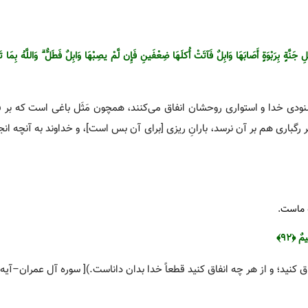
َلِ جَنَّةٍ بِرَ‌بْوَةٍ أَصَابَهَا وَابِلٌ فَآتَتْ أُکلَهَا ضِعْفَینِ فَإِن لَّمْ یصِبْهَا وَابِلٌ فَطَلٌّ ۗ وَاللَّهُ بِمَا 
ودی خدا و استواری روحشان انفاق می‌کنند، همچون مَثَل باغی است که بر فر
ر رگباری هم بر آن نرسد، بارانِ ریزی [برای آن بس است‌]، و خداوند به آنچه ان
ه ماست.
ٌ ﴿۹۲﴾
 کنید؛ و از هر چه انفاق کنید قطعاً خدا بدان داناست.)[ سوره آل عمران–آیه۹۲]