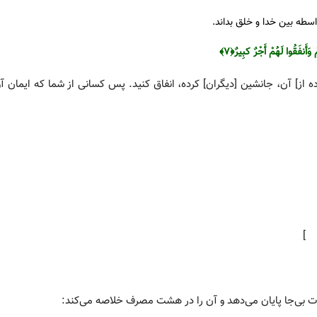
اسطه بین خدا و خلق بداند.
َأَنفَقُوا لَهُمْ أَجْرٌ کبِیرٌ‌﴿۷﴾
اده از] آن، جانشین [دیگران‌] کرده، انفاق کنید. پس کسانی از شما که ایمان آو
]
ات بی‌جا پایان می‌دهد و آن را در هشت مصرف خلاصه می‌کند: