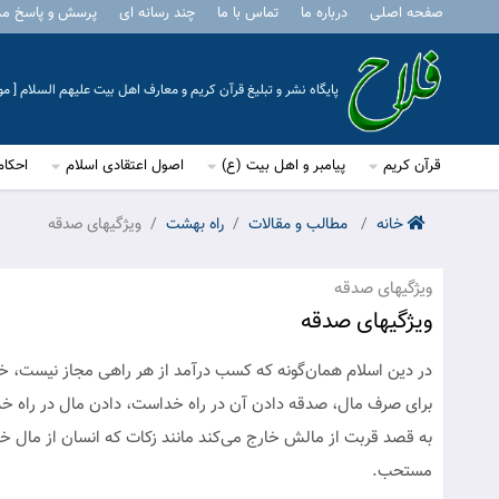
صفحه اصلی
درباره ما
تماس با ما
چند رسانه ای
پرسش و پاسخ م
پایگاه نشر و تبلیغ قرآن کریم و معارف اهل بیت علیهم السلام [ 
قرآن کریم
پیامبر و اهل بیت (ع)
اصول اعتقادی اسلام
احکام
خانه
مطالب و مقالات
راه بهشت
ویژگیهای صدقه
ویژگیهای صدقه
ویژگیهای صدقه
‌در دین اسلام همان‌گونه که کسب درآمد از هر راهی مجاز نیست، خر
برای صرف مال، صدقه دادن آن در راه خداست، دادن مال در راه خد
به قصد قربت از مالش خارج می‌کند مانند زکات که انسان از مال خ
مستحب.