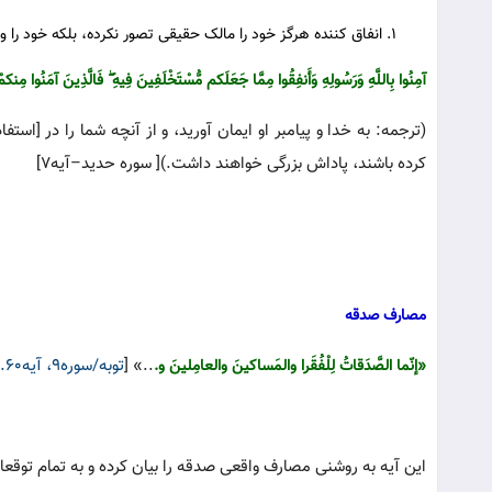
انفاق کننده هرگز خود را مالک حقیقی تصور نکرده، بلکه خود را و
آمِنُوا بِاللَّهِ وَرَ‌سُولِهِ وَأَنفِقُوا مِمَّا جَعَلَکم مُّسْتَخْلَفِینَ فِیهِ ۖ فَالَّذِینَ آمَنُوا مِنکمْ و
(ترجمه: به خدا و پیامبر او ایمان آورید، و از آنچه شما را در [استف
کرده باشند، پاداش بزرگی خواهند داشت.)[ سوره حدید–آیه۷]
مصارف صدقه
..» [
توبه/سوره۹، آیه۶۰.
«إنّما الصَّدَقاتُ لِلْفُقَرا والمَساکینَ والعامِلینَ و.
این آیه به روشنی مصارف واقعی صدقه را بیان کرده و به تمام توقع