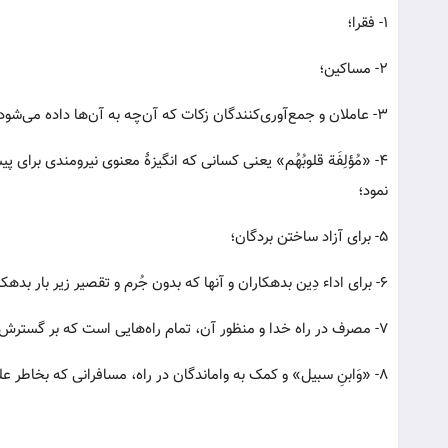
۱- فقرا؛
۲- مساکین؛
۳- عاملان و جمع‌آوری‌کنندگان زکات که آن‌چه به آن‌ها داده می‌شود در حقیقت به منزله مزد و اُجرت آن‌ها است؛
۴- «مُؤلِفَة قلوبُهُم» یعنی کسانی که انگیزۀ معنوی نیرومندی برای
نمود؛
۵- برای آزاد ساختن بردگان؛
۶- برای اداء دِین بدهکاران و آنها که بدون جُرم و تقصیر زیر بار بدهکاری‌ مانده و از ادای آن عاجز شده‌اند؛
۷- مصرف در راه خدا و منظور آن، تمام راه‌هایی است که بر گسترش و تقویت آئین الهی منتهی شود؛
۸- «وَابنِ سبیل» و کمک به واماندگان در راه، مسافرانی که بخاطر علتی در راه مانده و زاد و توشه کافی برای رسیدن به مقصد ندارند.