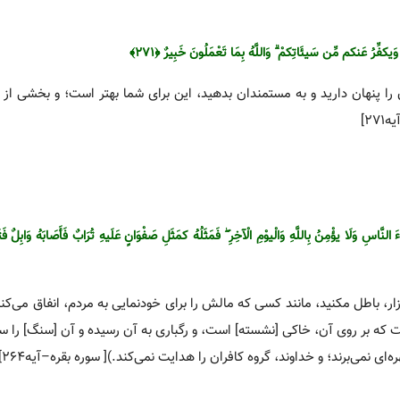
وَیکفِّرُ عَنکم مِّن سَیئَاتِکمْ ۗ وَاللَّهُ بِمَا تَعْمَلُونَ خَبِیرٌ ﴿۲۷۱﴾
 را پنهان دارید و به مستمندان بدهید، این برای شما بهتر است؛ و بخشی از گ
۲]
النَّاسِ وَلَا یؤْمِنُ بِاللَّهِ وَالْیوْمِ الْآخِرِ ۖ فَمَثَلُهُ کمَثَلِ صَفْوَانٍ عَلَیهِ تُرَ‌ابٌ فَأَصَابَهُ وَابِلٌ فَتَرَ
زار، باطل مکنید، مانند کسی که مالش را برای خودنمایی به مردم، انفاق می‌کند
ست که بر روی آن، خاکی [نشسته‌] است، و رگباری به آن رسیده و آن [سنگ‌] را
ه‌ای نمی‌برند؛ و خداوند، گروه کافران را هدایت نمی‌کند.)[ سوره بقره–آیه۲۶۴]