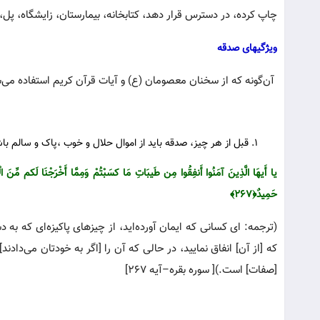
چاپ کرده، در دسترس قرار دهد، کتابخانه، بیمارستان، زایشگاه، پل،
ویژگیهای صدقه
آن‌گونه که از سخنان معصومان (ع) و آیات قرآن کریم استفاده می
قبل از هر چیز، صدقه باید از اموال حلال و خوب ،پاک و سالم با
یا أَیهَا الَّذِینَ آمَنُوا أَنفِقُوا مِن طَیبَاتِ مَا کسَبْتُمْ وَمِمَّا أَخْرَ‌جْنَا لَکم مِّنَ الْأَ
حَمِیدٌ﴿۲۶۷﴾
(ترجمه: ای کسانی که ایمان آورده‌اید، از چیزهای پاکیزه‌ای که به دست
که [از آن‌] انفاق نمایید، در حالی که آن را [اگر به خودتان می‌دادند
[صفات‌] است.)[ سوره بقره–آیه ۲۶۷]