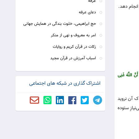
عرفه
انجام دهد.
دعای عرفه
حج ابراهیمی، خلوت بندگی در همایش جهانی
امر به معروف و نهی از منکر
زکات در قرآن کریم و روایات
اسباب آمرزش در قرآن مجيد
َنَّ اللَّهَ غَنِی
اشتراک گذاری در شبکه های اجتماعی
اک آن نروید
نیازِ ستوده