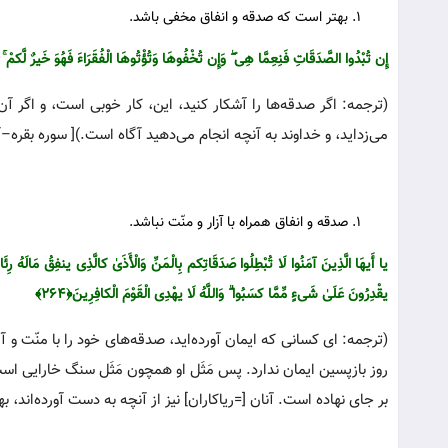
بهتر است که صدقه و انفاق مخفی باشد.
إِن تُبْدُوا الصَّدَقَاتِ فَنِعِمَّا هِی ۖ وَإِن تُخْفُوهَا وَتُؤْتُوهَا الْفُقَرَ‌اءَ فَهُوَ خَیرٌ لَّکمْ ۚ 
(ترجمه: اگر صدقه‌ها را آشکار کنید، این، کار خوبی است، و اگر آن
می‌زداید، و خداوند به آنچه انجام می‌دهید آگاه است.)[ سوره بقره–آیه۷۱
صدقه و انفاق همراه با آزار و منّت نباشد.
یا أَیهَا الَّذِینَ آمَنُوا لَا تُبْطِلُوا صَدَقَاتِکم بِالْمَنِّ وَالْأَذَیٰ کالَّذِی ینفِقُ مَالَهُ رِ‌ئَاءَ 
یقْدِرُ‌ونَ عَلَیٰ شَیءٍ مِّمَّا کسَبُوا ۗ وَاللَّهُ لَا یهْدِی الْقَوْمَ الْکافِرِ‌ینَ﴿۲۶۴﴾
(ترجمه: ای کسانی که ایمان آورده‌اید، صدقه‌های خود را با منّت و آ
روز بازپسین ایمان ندارد. پس مَثَل او همچون مَثَل سنگ خارایی ا
بر جای نهاده است. آنان [=ریاکاران‌] نیز از آنچه به دست آورده‌اند، بهر