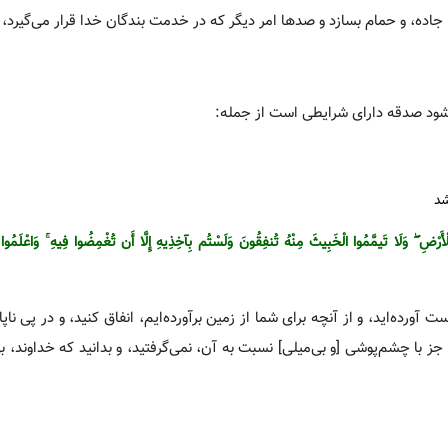
 جاده، و حمام بسازد و صدها امر دیگر که در خدمت بندگان خدا قرار می‌گیرد، 
‌شود صدقه دارای شرایطی است از جمله:
شد
رْ‌ضِ ۖ وَلَا تَیمَّمُوا الْخَبِیثَ مِنْهُ تُنفِقُونَ وَلَسْتُم بِآخِذِیهِ إِلَّا أَن تُغْمِضُوا فِیهِ ۚ وَاعْلَمُوا أ
 آورده‌اید، و از آنچه برای شما از زمین برآورده‌ایم، انفاق کنید، و در پی ناپ
] جز با چشم‌پوشی [و بی‌میلی‌] نسبت به آن، نمی‌گرفتید، و بدانید که خداوند، بی‌