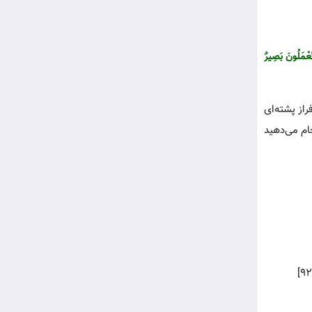
تَعْمَلُونَ بَصِیرٌ
از پشته‌ای
جام می‌دهید