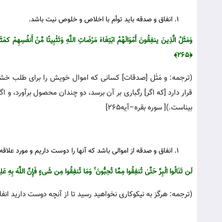
انفاق و صدقه باید توأم با اخلاص و خلوص نیت باشد.
وَمَثَلُ الَّذِینَ ینفِقُونَ أَمْوَالَهُمُ ابْتِغَاءَ مَرْ‌ضَاتِ اللَّهِ وَتَثْبِیتًا مِّنْ أَنفُسِهِمْ کمَث
﴿۲۶۵﴾
(ترجمه: و مَثَل [صدقات‌] کسانی که اموال خویش را برای طلب خشن
قرار دارد [که اگر] رگباری بر آن برسد، دو چندان محصول برآورد، و اگ
بیناست.)[ سوره بقره–آیه۲۶۵]
انفاق و صدقه از اموالی باشد که آنها را دوست داریم و مورد علاق
لَن تَنَالُوا الْبِرَّ حَتَّیٰ تُنفِقُوا مِمَّا تُحِبُّونَ ۚ وَمَا تُنفِقُوا مِن شَیءٍ فَإِنَّ اللَّهَ بِهِ عَلِیم
(ترجمه: هرگز به نیکوکاری نخواهید رسید تا از آنچه دوست دارید انفاق