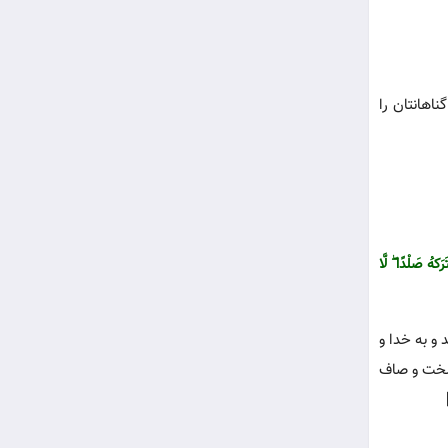
ناهانتان را
‌کهُ صَلْدًا ۖ لَّا
 و به خدا و
 سخت و صاف