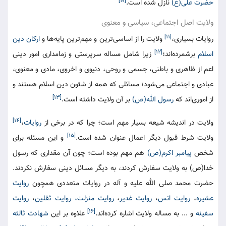
[۱۰]
حضرت علی(ع)
نازل شده است.
ولایت اصل اجتماعی، سیاسی و معنوی
[۱۱]
روایات بسیاری،
ولایت را از اساسی‌ترین و مهم‌ترین پایه‌ها و
ارکان دین
[۱۲]
اسلام
برشمرده‌اند؛
زیرا شامل مساله سرپرستی و زمامداری امور دینی
اعم از ظاهری و باطنی، جسمی و روحی، دنیوی و اخروی، مادی و معنوی،
عبادی و اجتماعی می‌شود؛ مسائلی که همه از شئون دین اسلام هستند و
[۱۳]
از اموری‌اند که
رسول الله(ص)
بر آن ولایت داشته است.
[۱۴]
ولایت در اندیشه شیعه بسیار مهم است؛ چرا که در برخی از
روایات
،
[۱۵]
ولایت شرط قبول دیگر اعمال عنوان شده است.
و این مسئله برای
شخص
پیامبر اکرم(ص)
هم مهم بوده است؛ چون آن مقداری که رسول
خدا(ص) به ولایت سفارش کردند، به دیگر مسائل دینی سفارش نکردند.
حضرت محمد صلی الله علیه و آله در روایات متعددی همچون
روایت
عشیره
،
روایت انس
،
روایت غدیر
،
روایت منزلت،
روایت ثقلین
،
روایت
[۱۶]
سفینه
و ... به مساله ولایت اشاره کرده‌اند.
علاوه بر این
شهادت ثالثه