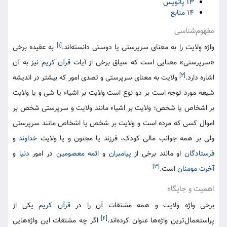
۱۳ پانویس
۱۴ منابع
مفهوم‌شناسی
[۱]
واژه وِلایت را به معنای سرپرستی یا دوستی دانسته‌اند.
به عقیده برخی
«سرپرستی» معنایی است که سیاق برخی از آیات
قرآن کریم
نیز به آن
[۲]
اشاره دارد.
ولایت به معنای سرپرستی و تصدی امور که بیشتر در اندیشه
شیعه مورد توجه است بر دو نوع است ولایت بر اشیاء یا شی و یا ولایت
بر اشخاص یا شخص؛ ولایت بر اشیاء مانند ولایت و سرپرستی شخص بر
اموال کسی که مرده است و ولایت بر شخص یا اشخاص مانند سرپرستی
ولی بر همه جوانب مالی کودک، فرزند یا مجنون و یا ولایت
خداوند
و
فرستادگان
او مانند برخی از
پیامبران
و
ائمه معصومین
در امور
دنیا
و
[۳]
آخرت
مومنان
است.
اهمیت و جایگاه
برخی واژه ولایت و همه مشتقات آن را در
قرآن کریم
یکی از
[۴]
پراستعمال‌ترین واژه‌ها عنوان کرده‌اند.
اگر چه مشتقات این واژه‌هایی