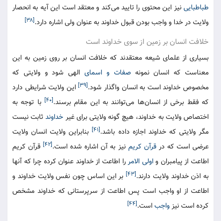
طباطبایی
نیز این محتوی را تایید می‌کند و معتقد است این آیه به انحصار
[۳۸]
ولایت در خدا و واجب بودن قبول خداوند به عنوان ولی اشاره دارد.
خلافت انسان بر زمین از سوی خداوند است
بسیاری از علمای شیعه معتقدند که خلافت انسان بر روی زمین به این
معناست که انسان نمونه
صفات و اسمای
الهی شود و ولایتی که
[۳۹]
مخصوص خداوند است به انسان واگذار شود.
این ولایت شرایطی دارد
[۴۰]
که فقط برخی از انسان‌ها می‌توانند به این مقام برسند.
با توجه به
اختصاص ولایت به خداوند، هیچ گونه ولایتی برای غیر
خداوند
ثابت نیست
[۴۱]
مگر ولایتی که خداوند اجازه داده باشد.
بنابراین ولایت انسان ولایت
[۴۲]
عرضی است که در
قرآن کریم
نیز به آن اشاره شده است.
قرآن کریم
اطاعت از پیامبران و
اولی الامر
را اطاعت از خداوند عنوان کرده چرا که آنها
[۴۳]
به اذن خداوند ولایت دارند.
بر این اساس چون نفس ولایت خداوند و
اطاعت از او واجب است پس اطاعت از سرپرستانی که خداوند مشخص
[۴۴]
کرده است نیز
واجب
است.