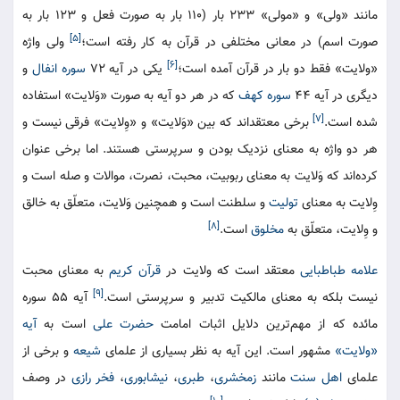
مانند «ولی» و «مولی» ۲۳۳ بار (۱۱۰ بار به صورت فعل و ۱۲۳ بار به
[۵]
صورت اسم) در معانی مختلفی در قرآن به کار رفته است؛
ولی واژه
[۶]
«ولایت» فقط دو بار در قرآن آمده است؛
یکی در آیه ۷۲
سوره انفال
و
دیگری در آیه ۴۴
سوره کهف
که در هر دو آیه به صورت «وَلایت» استفاده
[۷]
شده است.
برخی معتقداند که بین «وَلایت» و «وِلایت» فرقی نیست و
هر دو واژه به معنای نزدیک بودن و سرپرستی هستند. اما برخی عنوان
کرده‌اند که وَلایت به معنای ربوبیت، محبت، نصرت، موالات و صله است و
وِلایت به معنای
تولیت
و سلطنت است و همچنین وَلایت، متعلّق به خالق
[۸]
و وِلایت، متعلّق به
مخلوق
است.
علامه طباطبایی
معتقد است که ولایت در
قرآن کریم
به معنای محبت
[۹]
نیست بلکه به معنای مالکیت تدبیر و سرپرستی است.
آیه ۵۵ سوره
مائده که از مهم‌ترین دلایل اثبات امامت
حضرت علی
است به
آیه
«ولایت»
مشهور است. این آیه به نظر بسیاری از علمای
شیعه
و برخی از
علمای
اهل سنت
مانند
زمخشری
،
طبری
،
نیشابوری
،
فخر رازی
در وصف