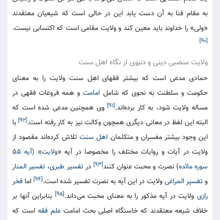
به مقام فنا به آن دست یابد این در حالی است که شیعیان معتقدند
«ولی» را خداوند باید معین کند و ولایت مقامی است که اکتسابی نیست.
[۹۰]
ولایت منصبی دینی و دنیوی از نگاه اهل سنت
حمادی مدعی است که بیشتر فقهای اهل سنت ولایت را به معنای
حکومت و سلطنت به نحوی که شامل
امامت
و همه فروعات فقهی در
[۹۱]
مساله ولایت شود، به کار برده‌اند.
وی همچنین مدعی شده است که
[۹۲]
البته این لفظ در معانی دیگری همچون وکالت نیز به کار رفته است.
با
این وجود بیشتر مفسران و متکلمان
اهل سنت
تلاش کرده‌اند مقصود از
ولایت در آیات و روایات مختلف را مخصوصا در آیه «
ولایت
»
(آیه ۵۵
[۹۳]
سوره مائده
) نصرت و محبت عنوان کنند
در
تفسیر طبری
،
تفسیر المنار
[۹۴]
و
تفسیر المراغی
ولایت در این آیه به نصرت تفسیر شده است.
اما
فخر
[۹۵]
رازی
ولایت در آیه مذکور را به معنای محبت می‌داند.
بنابراین آنها بر
خلاف شیعه معتقدند که خاستگاه اصلی بحث امامت
علم فقه
است که