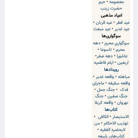
معصومه
•
حرم
حضرت زینب
اعیاد مذهبی
عید فطر
•
عید قربان
•
عید غدیر
•
عید مبعث
سوگواری‌ها
سوگواری محرم
•
دهه
محرم
•
تاسوعا
•
عاشورا
•
دهه صفر
•
اربعین
•
ایام فاطمیه
رویدادها
مباهله
•
واقعه غدیر
•
واقعه سقیفه
•
ماجرای
فدک
•
جنگ جمل
•
جنگ صفین
•
جنگ
نهروان
•
واقعه کربلا
کتاب‌ها
الاستبصار
•
الکافی
•
تهذیب الاحکام
•
من
لایحضره الفقیه
•
کتاب‌های شیعه