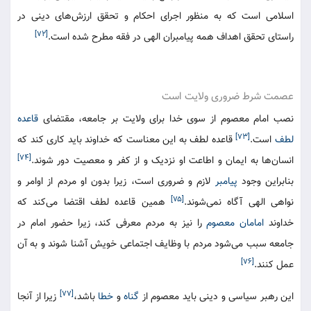
اسلامی است که به منظور اجرای احکام و تحقق ارزش‌های دینی در
[۷۲]
راستای تحقق اهداف همه پیامبران الهی در فقه مطرح شده است.
عصمت شرط ضروری ولایت است
نصب امام معصوم از سوی خدا برای ولایت بر جامعه، مقتضای
قاعده
[۷۳]
لطف
است.
قاعده لطف به این معناست که خداوند باید کاری کند که
[۷۴]
انسان‌ها به ایمان و اطاعت او نزدیک و از کفر و معصیت دور شوند.
بنابراین وجود
پیامبر
لازم و ضروری است، زیرا بدون او مردم از اوامر و
[۷۵]
نواهی الهی آگاه نمی‌شوند.
همین قاعده لطف اقتضا می‌کند که
خداوند
امامان معصوم
را نیز به مردم معرفی کند، زیرا حضور امام در
جامعه سبب می‌شود مردم با وظایف اجتماعی خویش آشنا شوند و به آن
[۷۶]
عمل کنند.
[۷۷]
این رهبر سیاسی و دینی باید معصوم از
گناه
و
خطا
باشد،
زیرا از آنجا