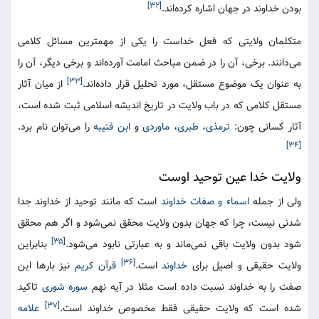
[۳۲]
بودن خداوند در جهان اشاره‌ کرده‌اند.
متکلمان ولایتی که فعل خداست را یکی از مهمترین مسائل کلامی
می‌دانند. برخی، آن را در ضمن مباحث امامت آورده‌اند و برخی دیگر، آن را
[۳۳]
به عنوان یک موضوع مستقل، مورد تحلیل قرار داده‌اند.
از میان آثار
مستقل کلامی که در باب ولایت در تاریخ اندیشه اسلامی ثبت شده است،
آثار کسانی چون:
ترمذی
،
طبری
،
ماوردی
و
ابن قتیبه
را می‌توان نام برد.
[۳۴]
ولایت خدا عین توحید اوست
ولی از جمله
اسماء و صفات
خداوند
است که مانند توحید از خداوند جدا
شدنی نیست، چرا که جهان بدون ولایت محقق نمی‌شود و اگر هم محقق
[۳۵]
شود بدون ولایت باقی نمی‌ماند و به عبارتی نابود می‌شود.
بنابراین
[۳۶]
ولایت حقیقی و اصیل برای
خداوند
است.
قرآن کریم
نیز بارها این
صفت را به خداوند نسبت داده است مثلا در آیه نهم
سوره شوری
تاکید
[۳۷]
شده است که ولایت حقیقی فقط مخصوص‌ خداوند است.
علامه