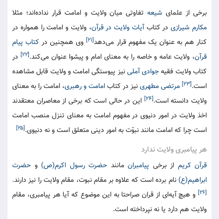
برخی از علمای
شیعه
تفاوتی میان ولایت و امامت قرار نداده‌اند؛ مثلا
مکارم شیرازی
در کتاب
آیات ولایت در قرآن
، ولایت و امامت را همواره در
[۲۱]
کنار هم به عنوان یک مفهوم قرار می‌دهد
وی همچنین در
کتاب پیام
[۲۲]
قرآن
، ولایت عامه و خاصه را به معنای امام و پیشوا عنوان می‌کند.
در
کتاب ولایت فقیه
جوادی آملی
نیز پیوستگی امامت و ولایت قابل مشاهده
[۲۳]
است.
مرتضی مطهری
نیز در کتاب
امامت و رهبری
، امامت را به معنای
[۲۴]
ولایت دانسته است.
این در حالی است که برخی از معاصران معتقدند
اخذ ولایت در امور دنیوی در مفهوم امامت به معنای تنزل منصب امامت
[۲۵]
است چرا که امامت مانند نبوّت به امور دینی متعلق است و نه دنیوی.
هر پیامبری ولایت ندارد
قرآن کریم
از برخی
پیامبران
مانند
حضرت رسول اکرم(ص)
و
حضرت
ابراهیم(ع)
نام برده است که علاوه بر مقام نبوت، مقام ولایت را نیز دارند.
[۲۶]
و هیچ آیه‌ای از قران صراحتا به این موضوع که آیا هر پیامبری، مقام
ولایت هم دارد یا نه نپرداخته است.