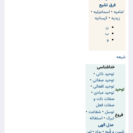
فرق تشیع
امامیه
•
اسماعیلیه
•
زیدیه
•
کیسانیه
ن
ب
و
شیعه
‌خداشناسی
توحید ذاتی
•
توحید صفاتی
•
توحید افعالی
•
توحید
توحید عبادی
•
صفات ذات و
صفات فعل
توسل
•
شفاعت
•
فروع
تبرک
•
استغاثه
عدل الهی
حُسن و قُبح
•
بداء
•
امر