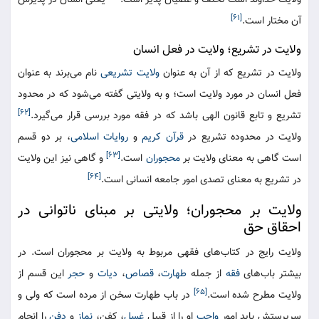
[۶۱]
آن مختار است.
ولایت در تشریع؛ ولایت در فعل انسان
ولایت در تشریع که از آن به عنوان
ولایت تشریعی
نام می‌برند به عنوان
فعل انسان در مورد ولایت است؛ و به ولایتی گفته می‌شود که در محدود
[۶۲]
تشریع و تابع قانون الهی باشد که در فقه مورد بررسی قرار می‌گیرد.
ولایت در محدوده تشریع در
قرآن کریم
و
روایات اسلامی
، بر دو قسم
[۶۳]
است گاهی به معنای ولایت بر
محجوران
است.
و گاهی نیز این ولایت
[۶۴]
در تشریع به معنای تصدی امور جامعه انسانی است.
ولایت بر محجوران؛ ولایتی بر مبنای ناتوانی در
احقاق حق
ولایت رایج در کتاب‌های فقهی مربوط به ولایت بر محجوران است. در
بیشتر باب‌های
فقه
از جمله
طهارت
،
قصاص
،
دیات
و
حجر
این قسم از
[۶۵]
ولایت مطرح شده است.
در باب طهارت سخن از مرده است که ولی و
سرپرستش باید امور
واجب
او را از قبیل
غسل
، کفن،
نماز
و
دفن
را انجام