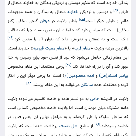
بندگی خداوند است که ملازم دوستی و نزدیکی بندگان به خداوند متعال از
[۸۴]
طرفی
و دوستی و نزدیکی
خداوند
متعال به بندگان و همه موجودات
[۸۵]
عالم از طرفی دیگر است.
باطن ولایت در
عرفان
گنجی مخفی (کنز
مخفی) است که مراتبی دارد که حقیقت آن معین نیست چرا که نه قابل
[۸۶]
درک است و نه صفتی و تعریفی دارد که بتوان آن را معین کرد.
بالاترین مرتبه ولایت «
مقام قرب
» یا «
مقام معیت قیومیه
» خداوند است.
این مقام زمانی حاصل می‌شود که عبد از نفس خود برای رسیدن به خدا
[۸۷]
عبور کند و آن را در راه خدا فنا کند.
برخی معتقدند این مقام مخصوص
پیامبر اسلام(ص)
و
ائمه معصومین(ع
) است اما برخی دیگر این را انکار
[۸۸]
کرده و معتقدند همه
سالکان
می‌توانند به این مقام برسند.
ولایت در اندیشه
جامی
به دو قسم عامه و خاصه تقسیم می‌شود؛ ولایت
عامه مشترک میان مومنان است اما ولایت خاصه مخصوص کسانی است
که مراحل سلوک را طی کرده‌اند و به مراحل نهایی آن یعنی فنای در
[۸۹]
خداوند رسیده‌اند.
از منابع
اهل تصوف
برداشت شده است که ولایت
یک مقام اکتسابی است که انسان می‌تواند با طی مراحل سلوک و رسیدن