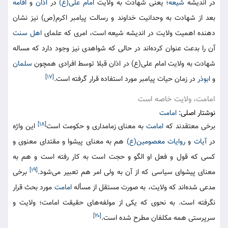
در اندیشه
شیعه
؛ یعنی شهادت به ولایت
امام علی(ع)
در
اذان
و
اقامه
بعد از شهادت به وحدانیت خداوند و رسالت پیامبر اکرم(ص) نیز نشان
دهنده اهمیت ولایت در اندیشه شیعه است، امری که علمای
اهل سنت
آن را بدعت عنوان کرده‌اند در حالی که شواهدی نیز وجود دارد که مساله
شهادت به ولایت امام علی(ع) در اذان قبلا توسط افرادی همچون
سلمان
[۱۷]
و
ابوذر
در زمان حیات پیامبر مورد استفاده قرار گرفته است.
امامت، ولایت خاصه است
نوشتار اصلی:
امامت
[۱۸]
برخی معتقدند که
امامت
به معنای زمامداری و حکومت است
این واژه
در
آیات
و
روایات
معصومین(ع)
هم به معنای پیشوا و مقتدای معنوی و
کسی که قول و فعل او الگو و حجت است به کار رفته است و هم به
[۱۹]
معنای پیشوای سیاسی که از آن به ولی امر هم تعبیر می‌شود.
برخی
مدعی شده‌اند که ولایت، به صورت مستقل از مسأله
امامت
مورد بحث قرار
نگرفته است. به نحوی که یکی از مولفه‌های حقیقت امامت؛ ولایت و
[۲۰]
سرپرستی همه مکلفان‌ مطرح شده است.