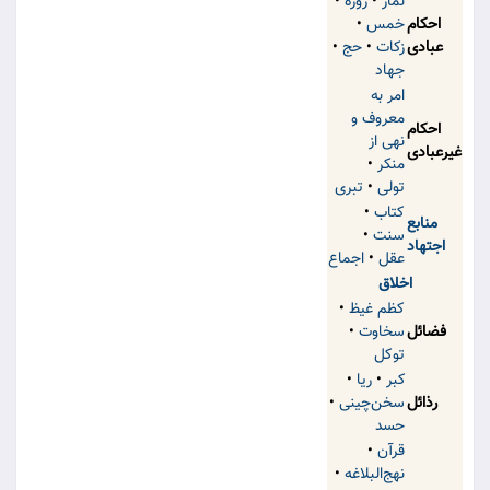
نماز
•
روزه
•
احکام
خمس
•
عبادی
زکات
•
حج
•
جهاد
امر به
معروف و
احکام
نهی از
غیرعبادی
منکر
•
تولی
•
تبری
کتاب
•
منابع
سنت
•
اجتهاد
عقل
•
اجماع
اخلاق
کظم غیظ
•
فضائل
سخاوت
•
توکل
كبر
•
ریا
•
رذائل
سخن‌چینی
•
حسد
قرآن
•
نهج‌البلاغه
•