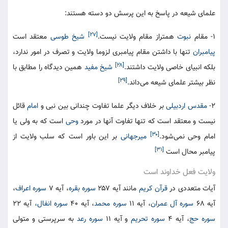
علمای شیعه در پاسخ به این پرسش دو دسته هستند:
[۲۷]
۱- مقام
نبوت
همتراز مقام ولایت نیست.
شیخ طوسی
معتقد است
پیامبران
تنها با داشتن مقام پیامبری لزوما ولایت و تصرف در امور ندارد،
[۲۸]
بلکه انبیای خاصی ولایت داشتند.
شیخ مفید
همین دیدگاه را مطابق با
[۲۹]
نظر بیشتر علمای شیعه می‌داند.
۲-
مقدس اردبیلی
بر خلاف دیگر علما تفاوت چندانی بین نبی و
امام
قائل
نیست و معتقد است که تنها تفاوت آنها در مورد
وحی
است که به ولی یا
[۳۰]
امام وحی نمی‌شود.
میرجهانی
بر این باور است که سلب ولایت از
[۳۱]
پیامبر محال است
ولایت فعل خداوند است
آیات متعددی در
قرآن کریم
مانند آیه ۲۵۷
سوره بقره
، آیه ۷
سوره اعراف
،
آیه ۶۸
سوره آل عمران
، آیه ۱۱
سوره محمد
، آیه ۴۰
سوره انفال،
آیه ۲۲
سوره حج
، آیه ۴
سوره تحریم
و آیه ۱۱
سوره رعد
به سرپرستی و متولی