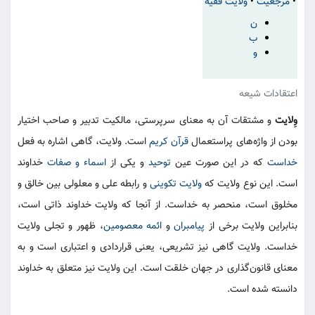
•
مرجعیت
•
ولایت فقیه
ن
ب
و
اعتقادات شیعه
وِلایت
و مشتقات آن به معنای سرپرستی، مالکیت تدبیر و صاحب اختیار
بودن از واژه‌های پراستعمال
قرآن کریم‌
است. ولایت، گاهی اشاره به فعل
خداست
که در این صورت عین
توحید
و یکی از
اسماء و صفات
خداوند
است. این نوع ولایت که
ولایت تکوینی
و رابطه علی و معلولی بین خالق و
مخلوق است، منحصر به خداست. از آنجا که ولایت خداوند ذاتی است،
بنابراین ولایت برخی از
پیامبران
و
ائمه معصومین
، ظهور و تجلی ولایت
خداست. ولایت گاهی نیز تشریعی، یعنی قراردادی و اعتباری است و به
معنای قانون‌گذاری در جهان خلقت است. این ولایت نیز متعلق به خداوند
دانسته شده است.