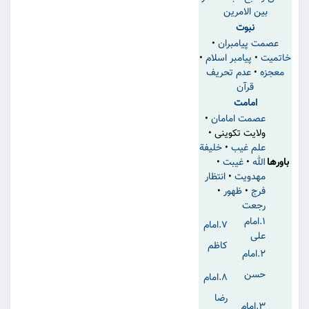
بین الامرین
نبوت
عصمت پیامبران
•
خاتمیت
•
پیامبر اسلام
•
معجزه
•
عدم تحریف
قرآن
امامت
عصمت امامان
•
ولایت تكوینی •
علم غیب
•
خلیفة
باورها
الله
•
غیبت
•
مهدویت
•
انتظار
فرج
•
ظهور
•
رجعت
۱.امام
۷.امام
علی
کاظم
۲.امام
حسن
۸.امام
رضا
۳.امام