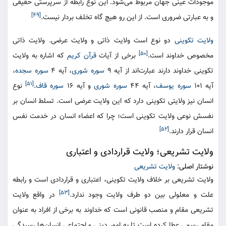
موجودات عینی جهان مربوط می‌شود. این نوع رابطه از سرپرستی حقیقی
[۴۹]
و به عبارتی ضروری است. از این رو هیچ گاه تخلف بردار نیست.
ولایت تکوینی
دو نوع است ولایت ذاتی و ولایت عرضی. ولایت ذاتی
[۵۰]
مخصوص خداوند است.
برخی از آیات
قرآن کریم
که اشاره به ولایت
تکوینی خداوند دارند عبارت‌اند از آیه ۹
سوره شوری
، آیه ۴
سوره سجده
،
[۵۱]
آیه ۱۰۱
سوره یوسف
، آیه ۴۴
سوره شوری
و آیه ۱۶
سوره قاف
.
نوع
انسان نیز ولایتی تکوینی دارد که این ولایت عرضی است. تسلط انسان بر
نفسش نوعی ولایت تکوینی است؛ چرا که اعضاء انسان در خدمت نفس
[۵۲]
انسان قرار دارند.
ولایت تشریعی؛ ولایت قراردادی و اعتباری
نوشتار اصلی:
ولایت تشریعی
ولایت تشریعی بر خلاف ولایت تکوینی، اعتباری و قراردادی است و رابطه
[۵۳]
علت و معلولی بین دو طرف ولایت وجود ندارد.
در واقع ولایت
تشریعی مقام و منصب قانونی است که خداوند به برخی از افراد به عنوان
مقام رسمی عطا کرده است تا به امور دینی و اجتماعی انسان‌ها رسیدگی