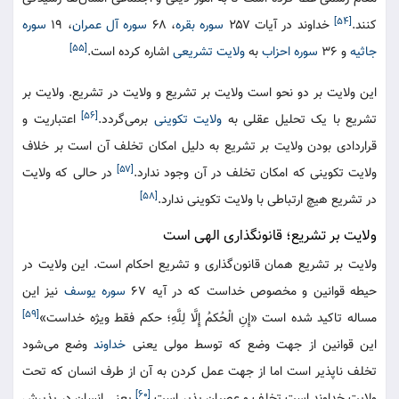
[۵۴]
کنند.
خداوند در آیات ۲۵۷
سوره بقره
، ۶۸
سوره آل عمران
، ۱۹
سوره
[۵۵]
جاثیه
و ۳۶
سوره احزاب
به
ولایت تشریعی
اشاره کرده است.
این ولایت بر دو نحو است ولایت بر تشریع و ولایت در تشریع. ولایت بر
[۵۶]
تشریع با یک تحلیل عقلی به
ولایت تکوینی
برمی‌گردد.
اعتباریت و
قراردادی بودن ولایت بر تشریع به دلیل امکان تخلف آن است بر خلاف
[۵۷]
ولایت تکوینی که امکان تخلف در آن وجود ندارد.
در حالی که ولایت
[۵۸]
در تشریع هیچ ارتباطی با ولایت تکوینی ندارد.
ولایت بر تشریع؛ قانونگذاری الهی است
ولایت بر تشریع همان قانون‌گذاری و تشریع احکام است. این ولایت در
حیطه قوانین و مخصوص خداست که در آیه ۶۷
سوره یوسف
نیز این
[۵۹]
مساله تاکید شده است «إِنِ الْحُکمُ إِلَّا لِلَّهِ؛ حکم فقط ویژه خداست»
این قوانین از جهت وضع که توسط مولی یعنی
خداوند
وضع می‌شود
تخلف ناپذیر است اما از جهت عمل کردن به آن از طرف انسان که تحت
[۶۰]
ولایت خداوند است تخلف و عصیان پذیر است.
یعنی انسان در پذیرش