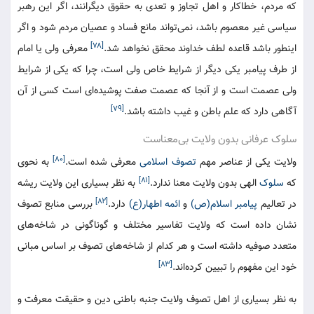
که مردم، خطاکار و اهل تجاوز و تعدی به حقوق دیگرانند، اگر این رهبر
سیاسی غیر معصوم باشد، نمی‌تواند مانع فساد و عصیان مردم شود و اگر
[۷۸]
اینطور باشد قاعده لطف خداوند محقق نخواهد شد.
معرفی ولی یا امام
از طرف پیامبر یکی دیگر از شرایط خاص ولی است، چرا که یکی از شرایط
ولی عصمت است و از آنجا که عصمت صفت پوشیده‌ای است کسی از آن
[۷۹]
آگاهی دارد که علم باطن و غیب داشته باشد.
سلوک عرفانی بدون ولایت بی‌معناست
[۸۰]
ولایت یکی از عناصر مهم
تصوف اسلامی
معرفی شده است.
به نحوی
[۸۱]
که
سلوک
الهی بدون ولایت معنا ندارد.
به نظر بسیاری این ولایت ریشه
[۸۲]
در تعالیم
پیامبر اسلام(ص)
و
ائمه اطهار(ع)
دارد.
بررسی منابع تصوف
نشان داده است که ولایت تفاسیر مختلف و گوناگونی در شاخه‌های
متعدد صوفیه داشته است و هر کدام از شاخه‌های تصوف بر اساس مبانی
[۸۳]
خود این مفهوم را تبیین کرده‌اند.
به نظر بسیاری از اهل تصوف ولایت جنبه باطنی دین و حقیقت معرفت و