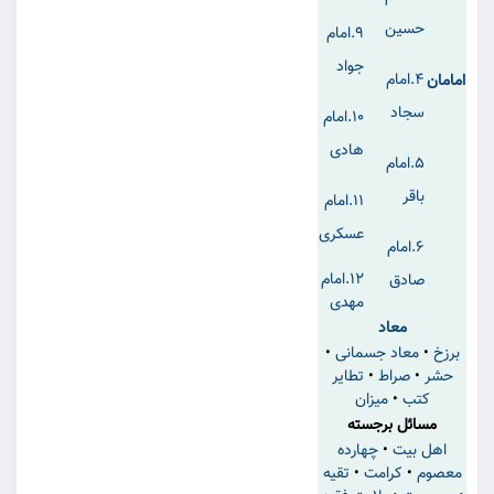
حسین
۹.امام
جواد
۴.امام
امامان
سجاد
۱۰.امام
هادی
۵.امام
باقر
۱۱.امام
عسکری
۶.امام
۱۲.امام
صادق
مهدی
معاد
برزخ
•
معاد جسمانی
•
حشر
•
صراط
•
تطایر
کتب
•
میزان
مسائل برجسته
اهل بیت
•
چهارده
معصوم
•
کرامت
•
تقیه