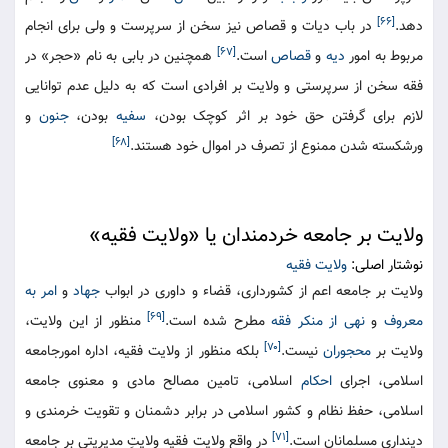
[۶۶]
دهد.
در باب دیات و قصاص نیز سخن از سرپرست و ولی برای انجام
[۶۷]
مربوط به امور
دیه
و
قصاص
است.
همچنین در بابی به نام «حجر» در
فقه سخن از سرپرستی و ولایت بر افرادی است که به دلیل عدم توانایی
لازم برای گرفتن حق خود بر اثر کوچک بودن،
سفیه
بودن،
جنون
و
[۶۸]
ورشکسته شدن ممنوع از تصرف در اموال خود هستند.
ولایت بر جامعه خردمندان یا «ولایت فقیه»
نوشتار اصلی:
ولایت فقیه
ولایت بر جامعه اعم از کشورداری، قضاء و داوری در ابواب
جهاد
و
امر به
[۶۹]
معروف
و
نهی از منکر
فقه
مطرح شده است.
منظور از این ولایت،
[۷۰]
ولایت بر
محجوران
نیست.
بلکه منظور از ولایت فقیه، اداره امورجامعه
اسلامی، اجرای
احکام
اسلامی، تامین مصالح مادی و معنوی جامعه
اسلامی، حفظ نظام و کشور اسلامی در برابر دشمنان و تقویت خرمندی و
[۷۱]
دینداری مسلمانان است.
در واقع ولایت فقیه ولایتِ مدیریتی بر جامعه