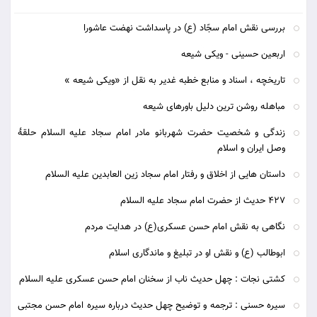
بررسی نقش امام سجّاد (ع) در پاسداشت نهضت عاشورا
اربعین حسینی - ویکی شیعه
تاریخچه ، اسناد و منابع خطبه غدیر به نقل از «ویکی شیعه »
مباهله روشن ترین دلیل باورهای شیعه
زندگی و شخصیت حضرت شهربانو مادر امام سجاد علیه السلام حلقۀ
وصل ایران و اسلام
داستان هایی از اخلاق و رفتار امام سجاد زین العابدین علیه السلام
427 حديث از حضرت امام سجاد عليه السلام
نگاهی به نقش امام حسن عسکری(ع) در هدایت مردم
ابوطالب (ع) و نقش او در تبلیغ و ماندگاری اسلام
کشتی نجات : چهل حدیث ناب از سخنان امام حسن عسکری علیه السلام
سیره حسنی : ترجمه و توضیح چهل حدیث درباره سیره امام حسن مجتبی