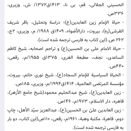
الحسینى الجلالى، قم، بى نا، 1413ق1372/ ش، وزیرى،
336ص.
- حیاة الإمام زین العابدین(ع)؛ دراسة وتحلیل، باقر شریف
القرشى(ره)، بیروت، دارالأضواء، 1409ق 1988/ م، وزیرى، 2ج،
262 ص.(این كتاب به فارسى ترجمه شده است).
- حیاة الامام على بن الحسین(ع) و تراجم اصحابه، شیخ كاظم
الساعدى، نجف، مطبعة الغرى، 1375ق 1955/م، رقعى،
440ص.
- الحیاة السیاسیة للإمام السجاد(ع)، شیخ نورى حاتم، بیروت،
مؤسسة المرتضى العالمیة، 1414ق1994/م، وزیرى، 185ص.
- زین العابدین(ع)، شیخ عبدالحلیم محمود(شیخ جامع الأزهر)،
قاهره، دار الاسلام، 1973م، 146ص.
- زین العابدین علىّ بن الحسین(ع)، عبدالعزیز سیّد الأهل، چاپ
دوم، قاهرة، مكتبة وهبة، 1961م، رقعى، 110ص(این كتاب، دو بار
به فارسى ترجمه شده است).