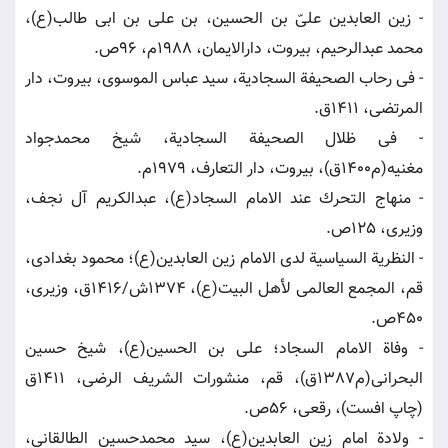
- زین العابدین علىّ بن الحسین، بن على بن ابى طالب(ع)،
محمد عبدالرحیم، بیروت، دارالایمان، 1988م، 96ص.
- فى رحاب الصحیفة السجادیة، سید عباس الموسوى، بیروت، دار
المرتضى، 1411ق.
- فى ظلال الصحیفة السجادیة، شیخ محمدجواد
مغنیه(م1400ق)، بیروت، دار التعارف، 1979م.
- منهاج التحرك عند الامام السجاد(ع)، عبدالكریم آل نجف،
وزیرى، 125ص.
- النظریة السیاسیة لدى الامام زین العابدین(ع)؛ محمود بغدادى،
قم، المجمع العالمی لأهل البیت(ع)، 1374ش/1416ق، وزیرى،
450ص.
- وفاة الامام السجاد؛ على بن الحسین(ع)، شیخ حسین
البحرانى(م1387ق)، قم، منشورات الشریف الرضى، 1411ق
(چاپ افست)، رقعى، 56ص.
- ولادة امام زین العابدین(ع)، سید محمدحسین الطالقانى،