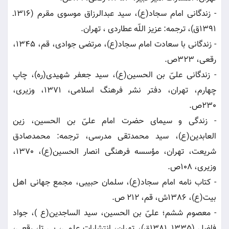
- زندگانى امام سجاد(ع)، سید عبدالرزاق موسوى مقرم (1316ـ
1391ق)، ترجمه: عزیز اللّه عطاردى ، تهران.
- زندگانى با سعادت امام سجاد(ع)، مرتضى جوادى، قم، 1345،
رقعى، 323ص.
- زندگانى علىّ بن الحسین(ع)، سید جعفر شهیدى(ره)، چاپ
چهارم، تهران، دفتر نشر فرهنگ اسلامى، 1371، وزیرى،
230ص.
- زندگى و سیماى حضرت امام علىّ بن الحسین، زین
العابدین(ع)، سید محمدتقى مدرسى، ترجمه: محمدصادق
شریعت، تهران، مؤسسه فرهنگى انصار الحسین(ع)، 1370،
وزیرى، 108ص.
- کتاب نامه امام سجاد(ع)، سلمان حبیبی، مجمع جهانی اهل
بیت(ع)، 1386ش، قم، 212 ص.
- معصوم ششم؛ علىّ بن الحسین، سید الساجدین(ع )، جواد
فاضل (1335ـ 1381ق)، تهران، انتشارات علمى، بى تا، رقعى،