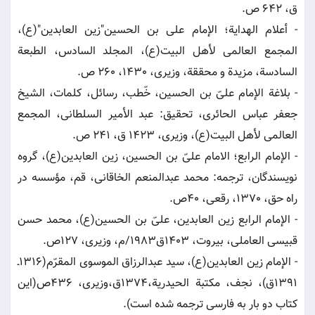
ق، 642 ص.
- أعلام الهدایة؛ الإمام علی بن الحسین"زین العابدین"(ع)،
المجمع العالمی لأهل البیت(ع)، المجلد السادس، الطبعة
السادسة، مزیدة و محققة، وزیری، 1430، 260 ص.
- بلاغة الإمام علیّ بن الحسین، خّطب، رسائل، کلمات، الشیخ
جعفر عباس الحائری، تحقیق: عبد الأمیر السلطانی، المجمع
العالمی لأهل البیت(ع)، وزیری، 1423 ق، 241 ص.
- الإمام الرابع؛ الامام علىّ بن الحسین، زین العابدین(ع)، گروه
نویسندگان، ترجمه: محمد عبدالمنعم الخاقانى، قم، مؤسسه در
راه حق، 1370، رقعى، 40ص.
- الإمام الرابع زین العابدین، علىّ بن الحسین(ع)، محمد حسن
قبیسى العاملى، بیروت، 1403ق1983/م، وزیرى، 127ص.
- الإمام زین العابدین(ع)، سید عبدالرزاق الموسوى المقرّم(1316ـ
1391ق)، نجف، مكتبة الحیدریة،1374ق،وزیرى، 436ص(این
كتاب دو بار به فارسى ترجمه شده است).