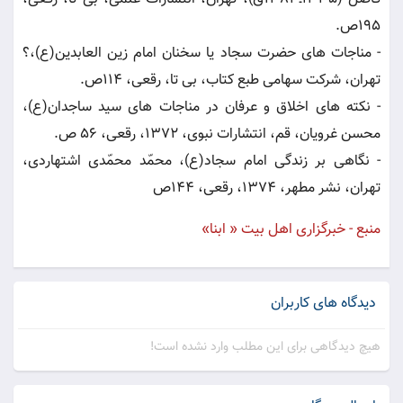
195ص.
- مناجات هاى حضرت سجاد یا سخنان امام زین العابدین(ع)،؟
تهران، شركت سهامى طبع كتاب، بى تا، رقعى، 114ص.
- نكته هاى اخلاق و عرفان در مناجات هاى سید ساجدان(ع)،
محسن غرویان، قم، انتشارات نبوى، 1372، رقعى، 56 ص.
- نگاهى بر زندگى امام سجاد(ع)، محمّد محمّدى اشتهاردى،
تهران، نشر مطهر، 1374، رقعى، 144ص
منبع - خبرگزاری اهل بیت « ابنا»
دیدگاه های کاربران
هیچ دیدگاهی برای این مطلب وارد نشده است!