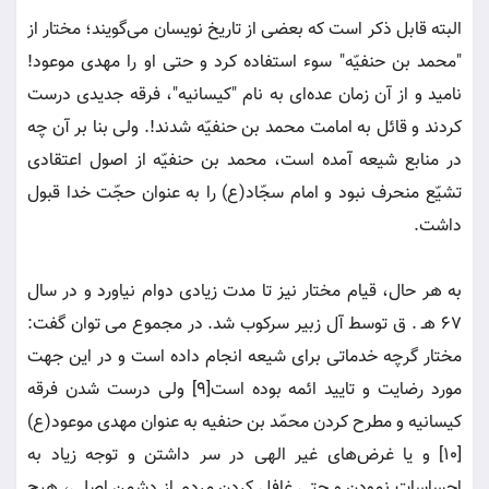
البته قابل ذکر است که بعضی از تاریخ نویسان می‌گویند؛ مختار از
"محمد بن حنفیّه" سوء استفاده کرد و حتی او را مهدی موعود!
نامید و از آن زمان عده‌ای به نام "کیسانیه"، فرقه جدیدی درست
کردند و قائل به امامت محمد بن حنفیّه شدند!. ولی بنا بر آن چه
در منابع شیعه آمده است، محمد بن حنفیّه از اصول اعتقادی
تشیّع منحرف نبود و امام سجّاد(ع) را به عنوان حجّت خدا قبول
داشت.
به هر حال، قیام مختار نیز تا مدت زیادی دوام نیاورد و در سال
67 هـ . ق توسط آل زبیر سرکوب شد. در مجموع می توان گفت:
مختار گرچه خدماتی برای شیعه انجام داده است و در این جهت
مورد رضایت و تایید ائمه بوده است[9] ولی درست شدن فرقه
کیسانیه و مطرح کردن محمّد بن حنفیه به عنوان مهدی موعود(ع)
[10] و یا غرض‌های غیر الهی در سر داشتن و توجه زیاد به
احساسات نمودن و حتی غافل کردن مردم از دشمن اصلی، هیچ