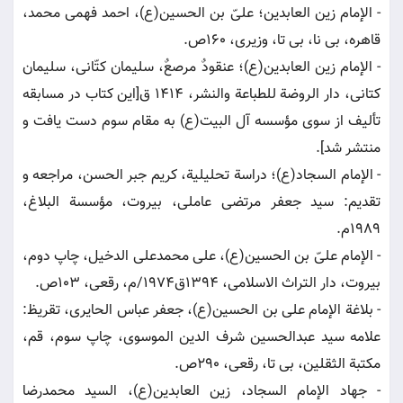
- الإمام زین العابدین؛ علىّ بن الحسین(ع)، احمد فهمى محمد،
قاهره، بى نا، بى تا، وزیرى، 160ص.
- الإمام زین العابدین(ع)؛ عنقودٌ مرصعٌ، سلیمان كتّانى، سلیمان
کتانی، دار الروضة للطباعة والنشر، 1414 ق[این كتاب در مسابقه
تألیف از سوى مؤسسه آل البیت(ع) به مقام سوم دست یافت و
منتشر شد].
- الإمام السجاد(ع)؛ دراسة تحلیلیة، كریم جبر الحسن، مراجعه و
تقدیم: سید جعفر مرتضى عاملى، بیروت، مؤسسة البلاغ،
1989م.
- الإمام علىّ بن الحسین(ع)، على محمدعلى الدخیل، چاپ دوم،
بیروت، دار التراث الاسلامى، 1394ق1974/م، رقعى، 103ص.
- بلاغة الإمام على بن الحسین(ع)، جعفر عباس الحایرى، تقریظ:
علامه سید عبدالحسین شرف الدین الموسوى، چاپ سوم، قم،
مكتبة الثقلین، بى تا، رقعى، 290ص.
- جهاد الإمام السجاد، زین العابدین(ع)، السید محمدرضا