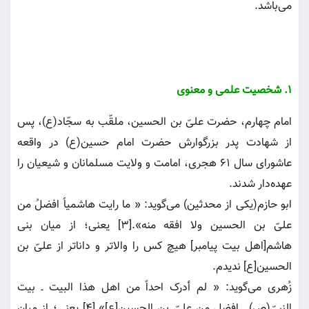
می‌باشد.
1. شخصیت علمی و معنوی
امام چهارم، حضرت علیّ بن الحسین، ملقّب به سجّاد(ع)، پس
از شهادت پدر بزرگوارش حضرت امام حسین(ع) در واقعه
عاشورای سال 61 هجری، امامت و ولایت مسلمانان و شیعیان را
عهده‌دار شدند.
ابو حازم(یکی از محدثین) می‌گوید: « ما رایت هاشمیاً افضلُ من
علیّ بن الحسین ولا افقه منه».[3] یعنی؛ از میان بنی
هاشم[اهل بیت پیامبر] هیچ کس را والاتر و داناتر از علیّ بن
الحسین[ع] ندیدم.
زُهری می‌گوید: « لم أدرک احداً من اهل هذا البیت ـ بیت
النبیّ(ص) ـ‌ افضل من علیّ بن الحسین[ع]».[4] یعنی؛ از میان