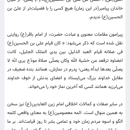
خاندان پیامبر(در این زمان) هیچ کسی را با فضیلت‌تر از علیّ بن
الحسین(ع) ندیدم.
پیرامون مقامات معنوی و عبادت حضرت، از امام باقر(ع) روایتی
نقل شده است که ذکر می‌شود: « کان قیام علی بن الحسین(ع)
فی صلاته قیام العبد الذلیل بین یدی الملک الجلیل، کانت
اعضاوه ترقعد من خشیة الله وکان یصلّی صلاة مودّع یری انّه لا
یصلّی بعدها ابداً».یعنی؛ پدرم در نمازش، همانند بنده ضعیف در
مقابل خداوند بزرگ می‌ایستاد و اعضای بدنش از خوف خداوند
می‌لرزید همانند کسی که آخرین نماز خود را می‌خواند.
در سایر صفات و کمالات اخلاقی امام زین العابدین(ع) نیز سخن
به همین منوال است. ائمه معصومین(ع) به معنای واقعی کلمه
الگو و اسوه مردم زمان خود و تمامی بشر تا روز قیامت‌اند. بر ما