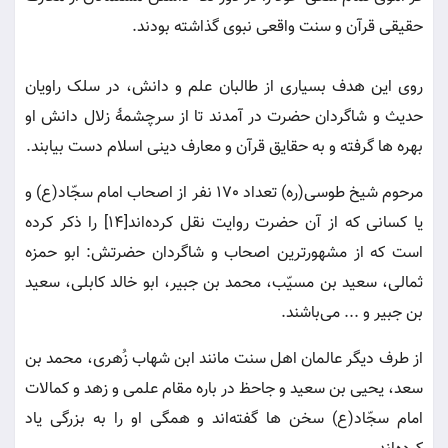
حقیقی قرآن و سنت واقعی نبوی گذاشته بودند.
روی این هدف بسیاری از طالبان علم و دانش، در سلک راویان
حدیث و شاگردان حضرت در آمدند تا از سرچشمۀ زلال دانش او
بهره ها گرفته و به حقایق قرآن و معارف دینی اسلام دست بیابند.
مرحوم شیخ طوسی(ره) تعداد 170 نفر از اصحاب امام سجّاد(ع) و
یا کسانی که از آن حضرت روایت نقل کرده‌اند[14] را ذکر کرده
است که از مشهورترین اصحاب و شاگردان حضرتش: ابو حمزه
ثمالی، سعید بن مسیّب، محمد بن جبیر، ابو خالد کابلی، سعید
بن جبیر و ... می‌باشند.
از طرف دیگر عالمان اهل سنت مانند ابن شهاب زُهری، محمد بن
سعد، یحیی بن سعید و جاحظ در باره مقام علمی و زهد و کمالات
امام سجّاد(ع) سخن ها گفته‌اند و همگی او را به بزرگی یاد