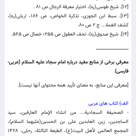
[12]. شیخ طوسی(ره)، اختیار معرفة الرجال ص 81 .
[13]. سبط ابن الجوزی، تذکرة الخواص، ص 186، اربلی(ره)،
کشف الغمة... ج 2 ص 80.
[14]. شیخ صدوق(ره)، تحف العقول ص 255؛ خصال ص 565.
ـــــــــــــــــــــــــــــــــــــــــــــــــــــ
معرفی برخی از منابع مفید درباره امام سجاد علیه السلام (عربی-
فارسی)
[معرفی این منابع، به معنای تأیید همه محتوای آنها نیست].
الف) كتاب هاى عربى
- الصحیفة السجادیة... من انشاء الإمام العارفین، سید
الساجدین، زین العابدین علی بن الحسین(علیهما السلام)،
المجمع العالمی لأهل البیت(ع)، الطبعة الثالثة، رحلی، 1428