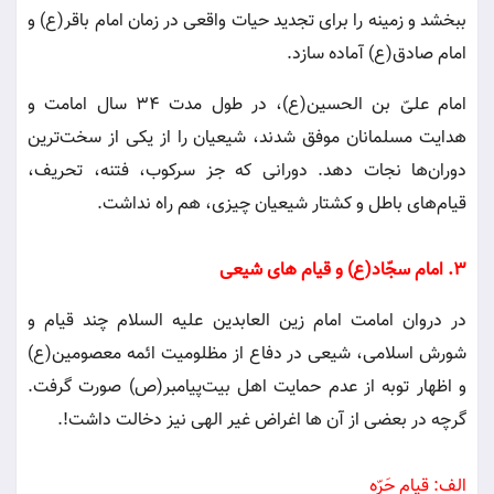
ببخشد و زمینه را برای تجدید حیات واقعی در زمان امام باقر(ع) و
امام صادق(ع) آماده سازد.
امام علیّ بن الحسین(ع)، در طول مدت 34 سال امامت و
هدایت مسلمانان موفق شدند، شیعیان را از یکی از سخت‌ترین
دوران‌ها نجات دهد. دورانی که جز سرکوب، فتنه، تحریف،
قیام‌های باطل و کشتار شیعیان چیزی، هم راه نداشت.
3. امام سجّاد(ع) و قیام های شیعی
در دروان امامت امام زین العابدین علیه السلام چند قیام و
شورش اسلامی، شیعی در دفاع از مظلومیت ائمه معصومین(ع)
و اظهار توبه از عدم حمایت اهل بیت‌پیامبر(ص) صورت گرفت.
گرچه در بعضی از آن ها اغراض غیر الهی نیز دخالت داشت!.
الف: قیام حَرّه