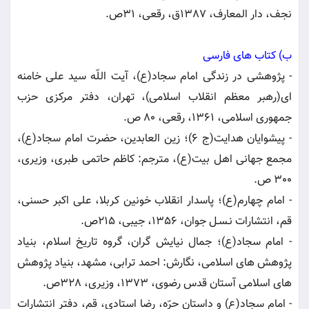
نجف، دار المعارف، 1387ق، رقعى، 31ص.
ب) كتاب هاى فارسى
- پژوهشى در زندگى امام سجاد(ع)، آیت اللّه سید علی خامنه
اى(رهبر معظم انقلاب اسلامى)، تهران، دفتر مركزى حزب
جمهورى اسلامى، 1361، رقعى، 80 ص.
- پیشوایان هدایت(ج 6)؛ زین العابدین، حضرت امام سجاد(ع)،
مجمع جهانی اهل بیت(ع)، مترجم: کاظم حاتمی طبری، وزیری،
300 ص.
- امام چهارم(ع)؛ پاسدار انقلاب خونین كربلا، على اكبر حسنى،
قم، انتشارات نـسـل جوان، 1356، جیبى، 215ص.
- امام سجاد(ع)؛ جمال نیایش گران، گروه تاریخ اسلام، بنیاد
پژوهش هاى اسلامى، نگارش: احمد ترابى، مشهد، بنیاد پژوهش
هاى اسلامى آستان قدس رضوى، 1373، وزیرى، 328ص.
- امام سجاد(ع) و داستان حرّه، رضا استادى، قم، دفتر انتشارات