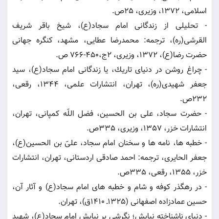
اسلامى، 1372، وزیرى، 25ص.
- تحلیلى از زندگانى امام سجاد(ع)، شیخ باقر شریف
القرشى(ره)، ترجمه: محمدرضا عطایى، مشهد، كنگره جهانى
حضرت رضا(ع)، 1372، وزیرى، 2ج،450-766 ص.
- چراغ روشن در دنیاى تاریك، یا زندگانى امام سجاد(ع)، سید
جعفر شهیدى(ره)، تهران، انتشارات علمى، 1344، رقعى،
232ص.
- حضرت سجاد، على بن الحسین، فضل اللّه كمپانى، تهران،
انتشارات خزر، 1357، وزیرى، 335ص.
- خطبه ها، نامه ها و سخنان امام سجاد، علىّ بن الحسین(ع)،
جعفر الحایرى، ترجمه: احمد صادقى اردستانى، تهران، انتشارات
خزر، 1355، رقعى، 335ص.
- در رهگذر كوفه و شام و خطبه هاى امام سجاد(ع) و آثار آن،
حسین عمادزاده اصفهانى (1325ـ 1410ق)، تهران.
- دنیاى ناشناخته نیایش؛ نگرشى بر نیایش امام سجاد(ع)، شهید