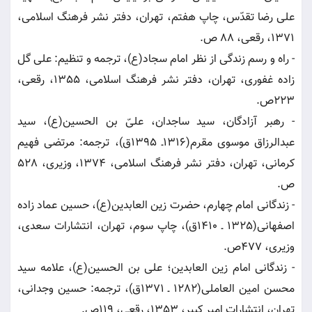
علی رضا تقدّس، چاپ هفتم، تهران، دفتر نشر فرهنگ اسلامى،
1371، رقعى، 88 ص.
- راه و رسم زندگى از نظر امام سجاد(ع)، ترجمه و تنظیم: على گل
زاده غفورى، تهران، دفتر نشر فرهنگ اسلامى، 1355، رقعى،
223ص.
- رهبر آزادگان، سید ساجدان، علىّ بن الحسین(ع)، سید
عبدالرزاق موسوى مقرم(1316ـ 1395ق)، ترجمه: مرتضى فهیم
كرمانى، تهران، دفتر نشر فرهنگ اسلامى، 1374، وزیرى، 528
ص.
- زندگانى امام چهارم، حضرت زین العابدین(ع)، حسین عماد زاده
اصفهانى(1325 ـ 1410ق)، چاپ سوم، تهران، انتشارات سعدى،
وزیرى، 477ص.
- زندگانى امام زین العابدین؛ على بن الحسین(ع)، علامه سید
محسن امین العاملى(1282 ـ 1371ق)، ترجمه: حسین وجدانى،
تهران، انتشارات امیر كبیر، 1353، رقعى، 119ص.