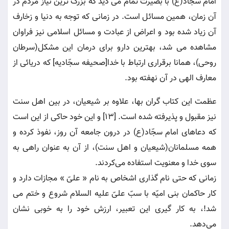
امام سجاد(ع) با بصیرت تمام می دید که بزرگ ترین نیاز مردم در
آن زمان، همین مسائل است. در زمانی که توجه به دنیا و زخارف
آن زیاد شده بود و اعراض از عبادت و مسائل اسلامی نیز فراوان
مشاهده می شد، بهترین دارو برای درمان این مشکل(سرطان
روحی)، همانا برقراری ارتباط با خدا[صحیفه سجّادیه] که دریائی از
معارف الهی در آن نهفته بود.
عظمت این کتاب گران بها، علاوه بر شیعیان، در بین اهل سنت
نیز مقبول و پذیرفته شده است. [13] و این خود حاکی از این است
که دعاهای امام سجّاد(ع) در درون جامعه آن روز، نفوذ کرده و
همه مسلمانان(شیعیان و اهل سنت)، از آن به عنوان راهی به
سوی خدا و معنویت استفاده می‌کردند.
زمانی که حتی نام گذاری اشخاص به نام « علیّ » مجازات دارد و
کار حاکمان بنی امیّه با سبّ علیّ علیه السلام شروع و ختم می
شد!، به کار گیری این تعبیر، ارزش خود را به خوبی نشان
می‌دهد.