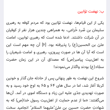
ب: نهضت توّابین
یکی از این قیام‌ها، نهضت توّابین بود که مردم کوفه به رهبری
سلیمان بن صَُرد خُزاعی، به همراهی چندین هزار نفر از کوفیان
در آن شرکت داشتند. ادعا شده است که رهبری توابین، امامت
علیّ بن الحسین(ع) را پذیرفته بود. [6] آن چه مهم است این
است که آیا آن ها در صورت پیروزی، رهبری و امامت شیعیان را
به اهل‌بیت پیامبر(ص) که مصداق آن در این زمان حضرت
سجّاد(ع) بودند واگذار می‌نمودند!
شروع این نهضت به طور پنهانی پس از حادثه جان گذار و خونین
کربلا آغاز شد، اما در سال های 64 و 65 به اوج خود رسید و به
صورت تهدیدی جدّی علیه ابن زیاد و دستگاه اموی در آمد. آن‌ها
می‌گفتند: «ما از عدم حمایت از اهل‌بیت رسول خدا(ص) که به
شهادتِ حضرت حسین بن علیّ"علیهما السلام" انجامید سخت