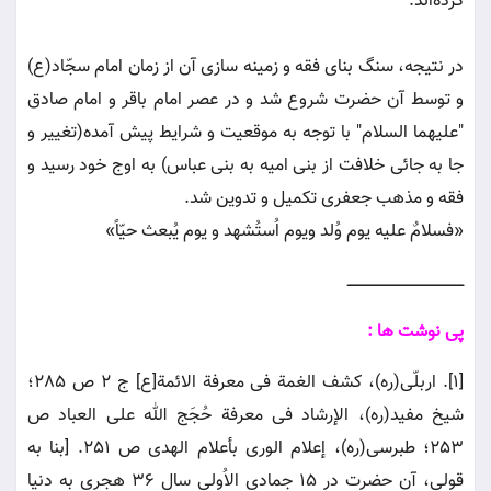
کرده‌اند.
در نتیجه، سنگ بنای فقه و زمینه سازی آن از زمان امام سجّاد(ع)
و توسط آن حضرت شروع شد و در عصر امام باقر و امام صادق
"علیهما السلام" با توجه به موقعیت و شرایط پیش آمده(تغییر و
جا به جائی خلافت از بنی امیه به بنی عباس) به اوج خود رسید و
فقه و مذهب جعفری تکمیل و تدوین شد.
«فسلامٌ علیه یوم وُلد ویوم اُستُشهد و یوم یُبعث حیّاً»
ـــــــــــــــــــــــــــــــــــــــــــــــــــــ
پی ‏نوشت‏ ها :
[1]. اربلّی(ره)، کشف الغمة فی معرفة الائمة[ع] ج 2 ص 285؛
شیخ مفید(ره)، الإرشاد فی معرفة حُجَج الله علی العباد ص
253؛ طبرسی(ره)، إعلام الوری بأعلام الهدی ص 251. [بنا به
قولی، آن حضرت در 15 جمادی الاُولی سال 36 هجری به دنیا