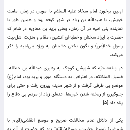
اولین برخورد امام سجّاد علیه السلام با امویان در زمان امامت
خویش، با عبیدالله بن زیاد در شهر کوفه بود و همین طور با
نماینده بنی امیه در آن زمان، یعنی یزید بن معاویه در شام که
حضرت با ایراد سخنان و خطبه‌ای آتشین، مقام و منزلت اهل‌بیت
رسول خدا(ص) و نگون بختی دشمنان به ویژه بنی‌امیه را ذکر
می‌کند.
در واقعه حرّه که شورشی کوچک به رهبری عبدالله بن حنظله،
غسیل الملائکه، در اعتراض به دستگاه اموی و یزید بود، امام(ع)
موضع بی طرفی گرفت و از شهر مدینه بیرون رفت و حتی برای
جلوگیری از ریخته شدن خون‌ها، عده‌ای زیاد از مردم بی دفاع را
پناه داد.[5]
یکی از دلائل عدم مخالفت صریح و موضع انقلابی(قیام با
شمشیر) توسط حضرت، مسئله"تقیّه" بود که حضرت از آن به