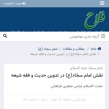
ورود | عضویت
پایگاه نشر و تبلیغ قرآن کریم و معارف اهل بیت علیهم السلام [ موسسه فرهنگی قرآن و
عترت منهاج عشق آباد ]
گروه بندی موضوعی
خانه
مطالب و مقالات
امام سجاد (ع)
نقش امام سجّاد(ع) در تدوین حدیث و فقهِ شیعه
امام سجاد علیه السلام
نقش امام سجّاد(ع) در تدوین حدیث و فقهِ شیعه
حجت الاسلام عباس جعفری فراهانی
زمان تقریبی مطالعه : 19 دقیقه
تاریخ : 17 اسفند 1400