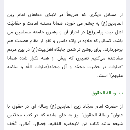
از مسائل دیگری که صریحاً در لابلای دعاهای امام زین
العابدین(ع) به چشم می خورد، همانا مسئله امامت و حقانیّت
اهل بیت پیامبر(ع) در احراز آن و رهبری جامعه مسلمین می
باشد. کسانی که علاوه بر پاک دامنی و تقوا از مقام عصمت هم
برخوردارند. برای روشن تر شدن جایگاه اهل‌بیت(ع) در بین مردم
مشاهده می‌کنیم تعبیری که بیش از همه تکرار شده همانا
"صلوات بر حضرت محمّد و آل محمّد(صلوات الله و سلامه
علیهم)" است.
ب: رسالة الحقوق
از حضرت امام سجّاد زین العابدین(ع) رساله ای در حقوق با
عنوان" رسالة الحقوق" نیز به جای مانده که در کتب محدّثین
شیعه مانند کتاب مَن لایحضره الفقیه، خِصال، أمالی، تُحَف