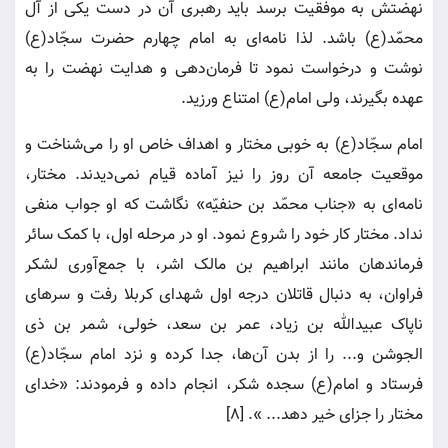
نهضتش به موفقیت برسد باید رهبری آن در دست یکی از آل
محمّد(ع) باشد. لذا نامه‌ای به امام چهارم حضرت سجّاد(ع)
نوشت و درخواست نمود تا فرمان‌دهی و هدایت نهضت را به
عهده بگیرند، ولی امام(ع) امتناع ورزید.
امام سجّاد(ع) به خوبی مختار و اهداف خاص او را می‌شناخت و
موقعیت جامعه آن روز را نیز آماده قیام نمی‌دیدند. مختار،
نامه‌ای به «جناب محمّد بن حنفیّه» نگاشت که او جواب منفی
نداد‌. مختار کار خود را شروع نمود. او در مرحله اول، با کمک سائر
فرماندهان مانند ابراهیم بن مالک اشر، با جمع‌آوری لشکر
فراوان، به دنبال قاتلان درجه اول شهدای کربلا رفت و سرهای
ناپاک عبیدالله بن زیاد، عمر بن سعد، خولی، شمر بن ذی
الجوشن و... را از بدن آن‌ها، جدا کرده و نزد امام سجّاد(ع)
فرستاد و امام(ع) سجده شکر، انجام داده و فرمودند: «خدای
مختار را جزای خیر دهد... ». [8]