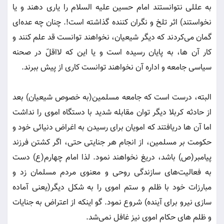
به عللی نتوانستند امام حسین علیه السلام را یاری دهند و یا
نخواستند) اثر تلخ و نگران کننده گذاشته است!. چنان چه عده‌ای
گمان می‌کردند که دیگر شیعیان، نخواهند توانست قد علم کنند و
کار آن ها، به پایان رسیده است و یا این که لااقلّ در صحنه
سیاسی جامعه و اداره آن نخواهند توانست کاری از پیش ببرند.
البته، درست است که جامعه مسلمین(به خصوص شیعیان) بعد
از حادثه کربلا دیگر توان مقابله شدید با دستگاه اموی را نداشت
اما آن ها دریافتند که امویان برای رسیدن به اغراض دنیائی خود و
حکومت بر مسلمین، از انجام هر جنایتی حتی، اگر کشتن فرزند
پیامبر(ص) باشد، دریغ نخواهند نمود. لذا امام چهارم(ع) دست
به فعالیت‌های سازندگی روحی و معنوی مردم مسلمان زد و
مبارزات خود با ظلم و ستم اموی را به شکل دیگر(یعنی آماده
سازی نیرو برای آینده) شروع نمود. گو اینکه از اعتراض به جنایات
و ظلم های حکام اموی نیز غافل نمی‌شد.