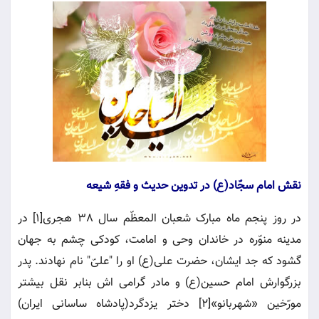
نقش امام سجّاد(ع) در تدوین حدیث و فقهِ شیعه
در روز پنجم ماه مبارک شعبان المعظّم سال 38 هجری[1] در
مدینه منوّره در خاندان وحی و امامت، کودکی چشم به جهان
گشود که جد ایشان، حضرت علی(ع) او را "علیّ" نام نهادند. پدر
بزرگوارش امام حسین(ع) و مادر گرامی اش بنابر نقل بیشتر
مورّخین «شهربانو»[2] دختر یزدگرد(پادشاه ساسانی ایران)