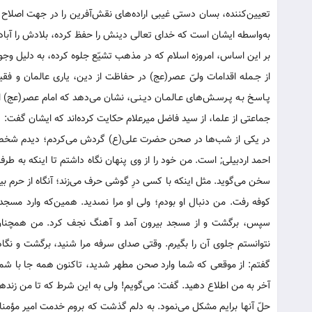
به‌واسطه ایشان است که خدای تعالی دینش را حفظ کرده، بلادش را آباد 
بر این اساس، امروزه اسلام که در مذهب تشیّع جلوه کرده‌، به دلیل وجو
از جـمله اقدامات ولیّ عصر(عج) در حفاظت از دین‌، یاری عالمان و 
پـاسـخ بـه پـرسـش‌های عـالمـان دیـنـی، نشان می‌دهد که امام عصر(عج) 
جماعتى از علما، از سید فاضل میرعلام‏ حکایت کرده‌اند که ایشان گفت:
در یکى از شب‌ها در صحن حضرت علی(ع) گردش می‌کردم؛ دیدم شخصى از 
احمد اردبیلى; است.‏ من خود را از وى پنهان نگاه داشتم تا اینکه به ط
سخن می‌گوید. مثل اینکه با کسى درِ گوشى حرف می‌زند؛ آنگاه از حرم 
کوفه رفت. من دنبال او بودم؛ ولى او مرا نمى‏دید. همین‌که وارد مسج
سپس، برگشت و از مسجد بیرون آمد و آهنگ نجف کرد. من همچنان پشت
نتوانستم جلوی آن را بگیرم. وقتى صداى سرفه‌ مرا شنید، برگشت و نگ
گفتم: از موقعى که شما وارد صحن‏ مطهر شدید، تاکنون همه جا با شما
آخر به من اطلاع دهید. گفت: می‌گویم! ولى به این شرط که تا من زنده‏ا
حلّ آنها برایم مشکل می‌نمود. به دلم گذشت که بروم خدمت امیر مؤمنان