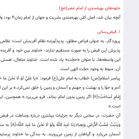
جلوه‌های بهره‌مندی از امام عصر(عج)
آنچه بیان شد، اصل کلی بهره‌مندی بشریت و جهان از امام زمان۴ بود؛ ولی این بهره‌مندی در عرصه‌های متعدد نمود پیدا می‌کند که برخی از آنها عبارت‌اند:
۱. فیض‌رسانی
پروردگار، به عنوان فیاض مطلق، پدید‌آورنده نظام آفرینش است؛ نظامی ک
پذیرش این فیض را به صورت مستقیم ندارند، خداوند بین خود و آفریده‌ه
این واسطه‌ها، با عنوان «حجّت» یاد شده است. خداوند متعال، هستی و ا
آن‌، منوط به وجود حجّت الهی است.
آدم و حوّا را و بهشت و جهنم و آسمان و زمین را خلق نمی‌کرد.» بر این اساس 
است.»
آن حضرت، در سخنی دیگر به جزئیات بیشتری درباره وساطت در فیض اشاره کرده، می‌فرماید: «بِ
وَيَنْبُتُ عُش
آسمان می‌بارد و گیاهان از زمین می‌رویند. به بندگی ما خداوند پرست