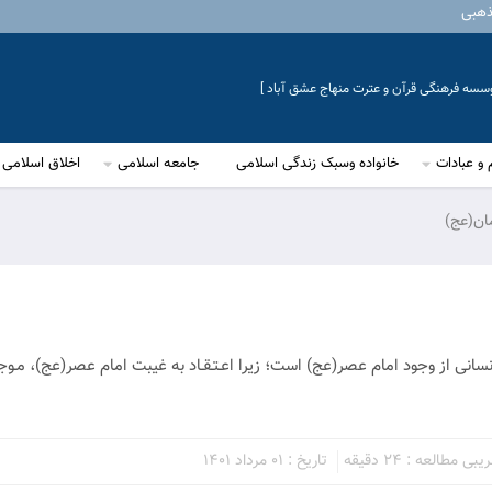
ذهبی
موسسه فرهنگی قرآن و عترت منهاج عشق آباد ]
 و عبادات
خانواده وسبک زندگی اسلامی
جامعه اسلامی
اخلاق اسلامی
مان(عج)
انی از وجود امام عصر(عج) است؛ زیرا اعـتـقـاد به غیبت امام عصر(عج)‌، مـو
ی مطالعه : 24 دقیقه
تاریخ : 01 مرداد 1401