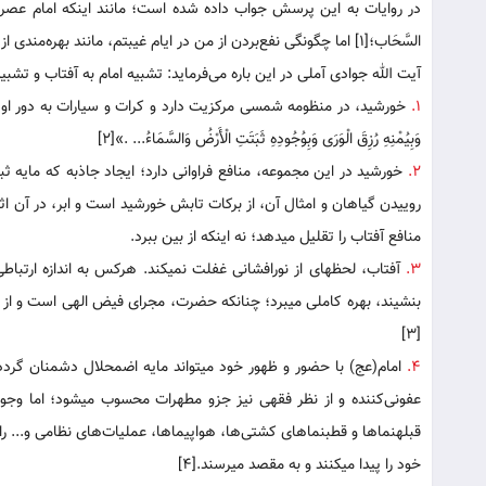
در روایات به این پرسش جواب داده شده است؛ مانند اینکه امام عصر(عج) خود فرموده: «وَأَ
السَّحَاب‏؛[۱] اما چگونگی نفع‌بردن از من در ایام غیبتم، مانند بهره‌مندی از نور خورشید است؛ زمانی که ابرها آن را از چشمان مردم پوشیده باشند.»
آیت‏ الله جوادی آملی در این باره می‌فرماید: تشبیه امام به آفتاب و تشب
۱.
خورشید، در منظومه شمسی مرکزیت دارد و کرات و سیارات به دور او در حرکت‌
وَبِيُمْنِهِ رُزِقَ الْوَرَى وَبِوُجُودِهِ ثَبَتَتِ الْأَرْضُ وَالسَّمَاءُ... .»‏[۲]
۲.
خورشید در این مجموعه، منافع فراوانی دارد؛ ایجاد جاذبه که مایه ثبا
روییدن گیاهان و امثال آن، از برکات تابش خورشید است و ابر، در آن اثر
منافع آفتاب را تقلیل می‏دهد؛ نه اینکه از بین ببرد.
۳.
آفتاب، لحظه‏ای از نورافشانی غفلت نمی‏کند. هرکس به اندازه ارتباطی که
بنشیند، بهره کاملی می‏برد؛ چنان‏که حضرت، مجرای فیض الهی است و از 
[۳]
۴.
امام(عج) با حضور و ظهور خود می‏تواند مایه اضمحلال دشمنان گردد؛
قبله‏نماها و قطب‏نماهای کشتی‌ها، هواپیماها، عملیات‌های نظامی و... را
خود را پیدا می‏کنند و به مقصد می‏رسند.[۴]