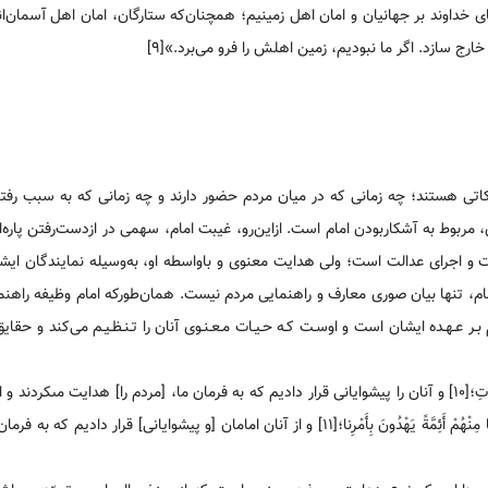
خداوند بر جهانیان و امان اهل زمینیم؛ همچنان‌که ستارگان، امان اهل آسمان‌ان
ج سازد. اگر ما نبودیم‌، زمین اهلش را فرو می‌برد.»[۹]
کاتی هستند؛ چه زمانی که در میان مردم حضور دارند و چه زمانی که به سبب رفتا
مربوط به آشکاربودن امام است. ازاین‌رو، غیبت امام، سهمی در ازدست‌رفتن پاره‌ای 
 اجرای عدالت است؛ ولی هدایت معنوی و باواسطه او، به‌وسیله نمایندگان ایشا
ام، تنها بیان صوری معارف و راهنمایی مردم نیست. همان‌طورکه امام وظیفه راهنم
دم بـر عـهـده ایشان است و اوسـت کـه حـیـات مـعـنـوی آنان را تـنـظـیـم می‌کند و حقایق
خـداونـد فـرماید: «وَجَعَلْناهُمْ أَئِمَّةً يَهْدُونَ بِأَمْرِنا وَأَوْحَيْنا إِلَيْهِمْ فِعْلَ الْخَيْراتِ؛[۱۰] و آنان را پیشوایانى قرار دادیم که به فرمان ما، [مردم را] ه
نیک‏ را به ایشان وحی نمودیم‏.» همچنین، در آیه دیگر فرموده: «وَجَعَلْنا مِنْهُمْ أَئِمَّةً يَهْدُونَ بِأَمْرِنا؛[۱۱] و از آنان امامان [و پیشوایانى] ق