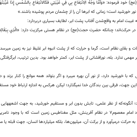
مَّا وَجْهُ الِانْتِفَاعِ بِي فِي غَيْبَتِي فَكَالانْتِفَاعِ بِالشَّمْسِ إِذَا غَيَّبَتْهَا عَنِ
یه غیبت امام به واقع‌شدن آفتاب پشت ابر، لطایف بسیاری دربردارد:
اند؛ چنان‏که حضرت حجت(عج) در نظام هستی مرکزیت دارد: «الَّذِي بِبَقَائِهِ‏ بَقِيَتِ
ت و بقای نظام است، گرما و حرارت که از پشت انبوه ابر غلیظ نیز به زمین می‏رسد، ب
 مهمی ندارد. بله، نورافشانی از پشت ابر، کمتر خواهد بود. بدین ترتیب، ابرگرفتگی،
 با خورشید دارد، از نور آن بهره می‏برد و اگر بتواند همه موانع را کنار بزند و در
این جهت، فرقی بین بندگان خدا نمی‏گذارد؛ لیکن هرکس به اندازه ارتباط خود مست
 آن‏گونه‌که از نظر علمی، تابش بدون ابر و مستقیم خورشید، به جهت اشعه‏هایی ک
عفونی‌کننده و از نظر فقهی نیز جزو مطهرات محسوب می‏شود‌؛ اما وجود امام معصوم۷ در نظام آفرینش، مثل مغناطیس زمین است که با
 به حرکت درمی‏آورد و از برکت آن، میلیون‌ها، بلکه میلیاردها انسان، جهت قبله یا