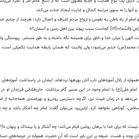
ی‌، دارای یک نـوع هدایت و جذبه معنوی است که از سنخ عالم امر و تجرّد می‌باشد
نها را به سـوی مـرتـبـه کـمـال و غـایـت ایـجـاد جـذب می‌کـند.
 امام از راه باطن بـه نفوس و ارواح مردم اِشراف و اتصال دارد؛ هرچند از چشم ج
د بین اهل زمین و آسمان؟»
ت الهی را میان خدا و خلق برای همیشه نگه داشته و به طور مستمر، پیوستگی ولای
 محمد(ص) خـتـم می‌شـود؛ ولی ولایـت کـه هـمـان رابـطـه هـدایـت تـکمیلی است،
مواره از زلال آموزه‌های ناب آنان بهره‏ها برده‏اند. ایشان در پاسداشت آموزه‌های 
امام علی(ع) با تمام وجود در این مسیر گام برداشت. جان‌فشانی فرزندان او در
می‌دهد و در زمان غیبت نیز، اگرچه دسترسی رودررو و بهره‌مندی همه‌جانبه از ام
اسلامی، کوتاهی نخواهد کرد. ازاین‌رو، می‌توان گفت: امام چه آشکار باشد و چه 
یست که برای خدا با برهان روشن قیام می‌کند؛ چه آشکار و یا بیمناک و پنهان.»[۱۴]
نهان بوده و هست. شیعه بر این باور است که آن حضرت همواره در عرصه‌های حس