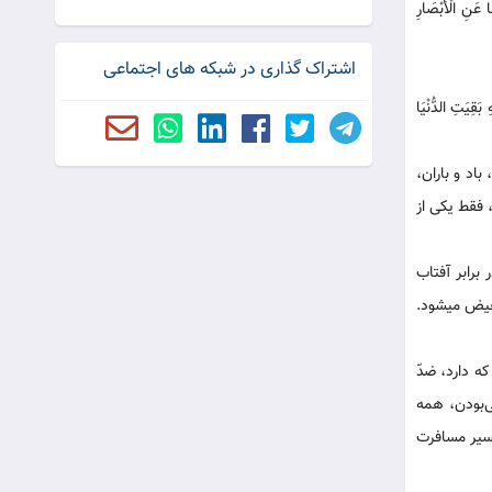
‏ الْأَبْصَارِ
اشتراک گذاری در شبکه های اجتماعی
‏ الدُّنْيَا
اد و باران،
 فقط یکی از
 برابر آفتاب
فیض می‏شود.
ه دارد، ضدّ
 وجود نامریی‌بودن، همه
 مسیر مسافرت