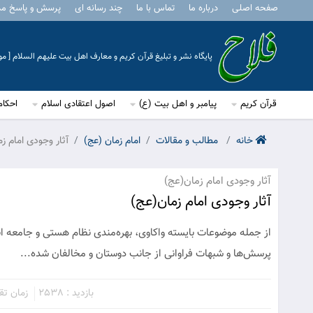
صفحه اصلی
درباره ما
تماس با ما
چند رسانه ای
پرسش و پاسخ م
پایگاه نشر و تبلیغ قرآن کریم و معارف اهل بیت علیهم السلام [ 
قرآن کریم
پیامبر و اهل بیت (ع)
اصول اعتقادی اسلام
احکام
خانه
مطالب و مقالات
امام زمان (عج)
آثار وجودی امام ز
آثار وجودی امام زمان(عج)
آثار وجودی امام زمان(عج)
از جمله موضوعات بایسته واکاوی، بهره‌مندی نظام هستی و جامعه انس
پرسش‌ها و شبهات فراوانی از جانب دوستان و مخالفان شده...
بازدید : 2538
زمان تقریب