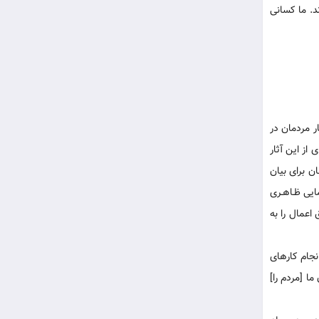
د. ما کسانی
ر مردمان در
از این آثار
ن برای بیان
ایی ظـاهـری
 اعمال را به
دایت مى‏کردند و انجام کارهاى
رار دادیم که به فرمان ما [مردم را]