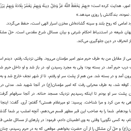
نموده، بندگانش را روزی می‏دهد.»
د امامی که روح بلند و سینه گشاده‌اش مخزن اسرار الهی اسـت‌، حـفظ می‌گردد.
فقیهان شیعه در اسـتـنـبـاط احکام شرعی و بیان مسائل شرع مقدس است. حلّ مش
از انحراف در دین جلوگیری می‌کند.
مقابل من به طرف حرم منور امیر مؤمنان می‌رود. وقتى نزدیک رفتم، دیدم استا
رف درب حرم آمد. در بسته بود؛ ولى به مجرد رسیدن او، در باز شد و او داخل حرم ش
بیرون آمد و در بسته شد. من هم از پشت سر او رفتم، تا از شهر نجف خارج شد و 
د کوفه شد، به طرف محرابى رفت که امیر مؤمنان(ع) در آنجا شهید شد. مدتى در آ
 سر او بودم تا اینکه رسیدیم نزدیک مسجد حنانه. در آنجا سرفه‏ام گرفت؛ 
اهى به من کرد و مرا شناخت. پرسید: تو میرعلام هستى؟ گفتم: آرى. گفت: اینجا
 بوده‏ام. شما را به صاحب این قبر مطهر قسم می‌دهم، آنچه امشب بر شما گذشت،
م، به کسى نگویی! وقتى به وى اطمینان دادم، فرمود: در پاره‏اى از مسائل علمى فک
‌(ع) و حلّ آن مشکل را از آن حضرت بخواهم. موقعى که به درِ حرم رسیدم، چنان‌ک