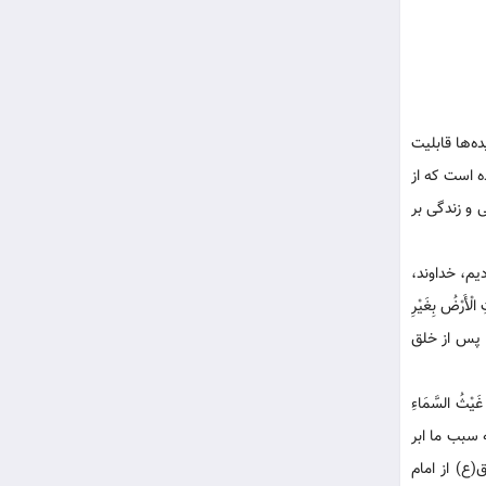
ه‌ها قابلیت
ه است که از
 و زندگی بر
 وَلَا النَّارَ وَلَا السَّمَاءَ وَلَا الْأَرْض‏؛[۵] ای علی! اگر ما نبودیم، خداوند،
ْضُ بِغَيْرِ
 الْخَلْقِ‏ وَبَعْدَ الْخَلْقِ؛[۷] حجّت، پیش، همراه و پس از خلق
ْثُ‏ السَّمَاءِ
 می‌شوند و به سبب ما ابر
(ع) از امام