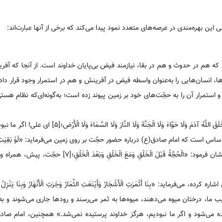
ه هم در حدوث و هم در بقا، نیازمند فیض بی‌پایان خداوند است. از آنجا که آفرید
ا، انسان‌هایی را به‌عنوان واسطه فیض در آفرینش و هم در استمرار وجود قرار داد
ستمرار آن را به حجّت‌های خود بر زمین پیوند زده است؛ به‌گونه‌ای‌که نظام هستی
پیامبر اسلام(ص) خطاب به امام علی(ع) فرمود: «يَا عَلِيُّ لَوْ لَا نَحْنُ‏ مَا خَلَقَ‏ اللَّهُ‏ آدَمَ‏ وَلَا حَوَّاءَ وَلَا الْجَنَّةَ
است که امام صادق‌(ع) درباره حضور حجّت بر روی زمین می‌فرماید: «لَوْ بَقِيَتِ الْأَر
إِمَامٍ لَسَاخَتْ؛[۶] اگر زمین بدون امام بماند، فرو می‌ریزد.» همچنین، ایشان فرمود: «الْحُجَّةُ قَبْلَ‏ الْخَلْقِ‏ وَمَعَ‏
نَا أَثْمَرَتِ الْأَشْجَارُ وَأَيْنَعَتِ‏ الثِّمَارُ وَجَرَتِ‏ الْأَنْهَارُ وَبِنَا يَنْزِلُ‏ غَي
ْبُ الْأَرْضِ وَبِعِبَادَتِنَا عُبِدَ اللَّهُ وَلَوْ لَا نَحْنُ مَا عُبِدَ اللَّهُ؛[۸] به سبب ما، درختان میوه می‌دهند، میوه‌ها به ثمر می‌رسند و رودها جاری
یده می‌شود و اگر ما نبودیم، هرگز خداوند پرستیده نمی‌شد.» همچنین، امام صادق