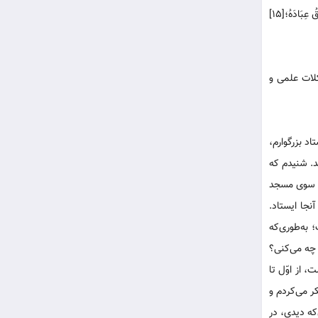
تعیین‌کننده، بسان دستی غیبی اراده‌های نقش‌آفرین را در جهت اصلاح امور، هدایت کرده است؛ «بِهِمْ يَحْفَظُ اللَّهُ عَزَّ وَجَلَّ دِينَهُ وَبِهِمْ يَعْمُرُ بِلَادَهُ وَبِهِمْ يَرْزُقُ عِبَادَهُ؛[۱۵]
کلات علمی و
د بزرگوارم،
د. شنیدم که
به سوی مسجد
نجا ایستاد.
به‌طورى‌که
 چه می‌کنى؟
 از اوّل تا
ر می‌کردم و
ه دیدى، درِ