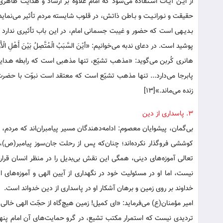
از ایـن آیـات اسـتفاده می‌شود که امام علاوه بر ارشاد و هدایت ظاهر
حقیقت و نـورانـیـت و بـاطن ذاتش، در قلوب شایسته مردم تأثیر می‌نماید و آ
بـدیـهی است که حضور و غیبت جسمانی امام، در این باب تأثیری ندارد و
پوشید است. در دعای ندبه می‌خوانیم: «أيْنَ‏ السَّبَبُ‏ الْمُتَّصِلُ‏ بَيْنَ‏ أَهْلِ‏ الْأَرْضِ وَالسَّمَاء؛[۱۲] کجاست سبب پیون
هانری کُربن می‌گوید: «مذهب تشیّع، تنها مذهبی است که رابطه هـدایـ
پابرجا می‌دارد... تنها مذهب تشیّع است که معتقد است نبوّت با حضرت
زنده می‌ماند.»[۱۳]
۳. پاسداری از دین
بی‌گمان، پیشوایان معصوم‌: ادامه‌دهندگان مسیر پیامبران‌اند که مردم، ه
کوششی فروگذار نکرده‌اند؛ چنان‌که پس از رحلت جان‌سوز پیامبر(ص)، 
تعالی آموزه‌های دینی، همگی این نقش بی‌بدیل را در منظر انسان قرار 
نیست، اما او در مسئولیت خود در نگهداری از آیین الهی و آموزه‌های 
خداوند بر روی زمین و برهان آشکار او در پاسداری از دین خدواند است.
امیر مؤمنان(ع) می‌فرماید: «ای کمیل! زمین هیچ‌گاه از حجّت الهی خالی ن
تردیدی نیست که استمرار مکتب تشیع، در گرو حمایت‌های آن امام پ