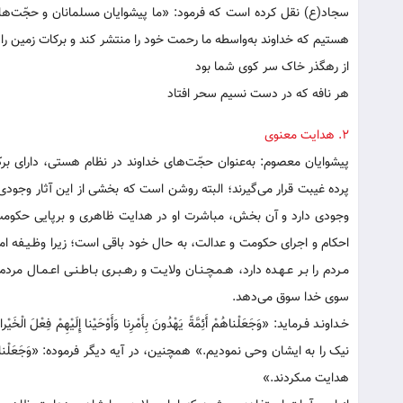
سجاد(ع) نقل کرده است که فرمود: «ما پیشوایان مسلمانان و حجّت‌های 
هستیم که خداوند به‌واسطه ما رحمت خود را منتشر کند و برکات زمین را خار
از رهگذر خاک سر کوی شما بود
هر نافه که در دست نسیم سحر افتاد
۲. هدایت معنوی
پیشوایان معصوم: به‌عنوان حجّت‌های خداوند در نظام هستی، دارای بر
پرده غیبت قرار می‌گیرند؛ البته روشن است که بخشی از این آثار وجودی، 
وجودی دارد و آن بخش، مباشرت او در هدایت ظاهری و برپایی حکومت و
احکام و اجرای حکومت و عدالت، به حال خود باقی است؛ زیرا وظـیـفه ام
مـردم را بـر عـهـده دارد، هـمـچـنـان ولایـت و رهـبـری بـاطـنـی اعـمـال مر
سوی خدا سوق می‌دهد.
هدایت مى‏کردند.»