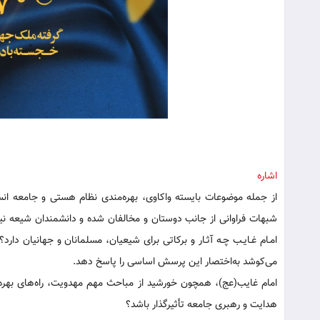
اشاره
از جمله موضوعات بایسته واکاوی، بهره‌مندی نظام هستی و جامعه انسا
شبهات فراوانی از جانب دوستان و مخالفان شده و دانشمندان شیعه نیز
امـام غـایـب چـه آثـار و برکاتی برای شیعیان‌، مسلمانان و جهانیان دا
می‌کوشد به‌اختصار این پرسش اساسی را پاسخ دهد.
امام غایب(عج)، همچون خورشید از مباحث مهم مهدویت، راه‌های بهره
هدایت و رهبری جامعه تأثیرگذار باشد؟