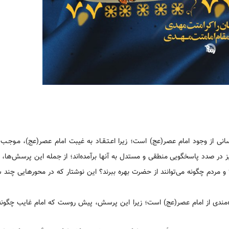
نی از وجود امام عصر(عج) است؛ زیرا اعـتـقـاد به غیبت امام عصر(عج)‌، مـوجـ
 در صدد پاسخگویی منطقی و مستدل به آنها برآمده‌اند؛ از جمله این پرسش‌ها‌، 
رد؟ و مردم چگونه می‌توانند از حضرت بهره ببرند؟ این نوشتار که در محورهایی چند س
‌مندی از امام عصر(عج) است؛ زیرا این پرسش، پیش روست که امام غایب چگونه م