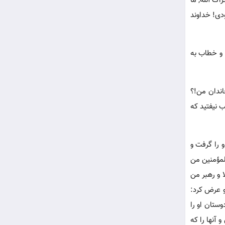
ک الله; ما
دی! خداوند
 و خطاب به
اندان من!؟
 نیفتید که
 را گرفت و
لمؤمنین من
 و رهبر من
و عرض کرد:
ستان او را
آنها را که