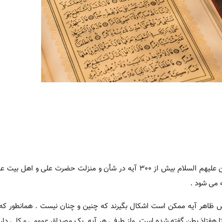
برابر روایات رسیده از پیامبر صلی الله و علیه و آله و ائمه معصومین علیهم السلام بیش از 300 آیه در شأن و منزلت حضرت
 ظاهر آیه ممکن است اشکال بگیرند که چنین و چنان نیست . همانطور که 
 تا هفتاذ بطن گفته شده است واز طرفی هر آیه یک مصداق عمومی و کلی دار