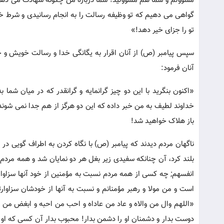
مسؤولم و شما هم مسؤولید! شما درباره من چگونه شهادت می دهید
گواهی می دهیم که تو وظیفه رسالت را به انجام رسانیدی و شرط خی
تو را جزای خیر دهد!»
سپس پیامبر (ص) از آنان اقرار به یگانگی خدا و رسالت خویش و ح
آنان فرمود:
«اکنون بنگرید با این دو چیز گرانمایه و گرانقدر که در میان شما 
خداوند لطیف به من خبر داده که این دو هرگز از هم جدا نمی شوند 
باز هلاک خواهید شد!
ناگهان مردم دیدند که پیامبر (ص) با نگاه کردن به اطراف گوی
بلند کرد، آن چنانکه سفیدی زیر بغل هر دو نمایان شد و همه مردم ا
انفسهم; چه کسی از همه مردم نسبت به مؤمنین از خود آنها سزاوارتر
است و من مولا و رهبر مؤمنانم و نسبت به آنها از خودشان سزاوا
«اللهم وال من والاه و عاد من عاداه و احب من احبه و ابغض من ا
دوست بدار و دشمنان او را دشمن بدار! محبوب بدار آن کسی که او را