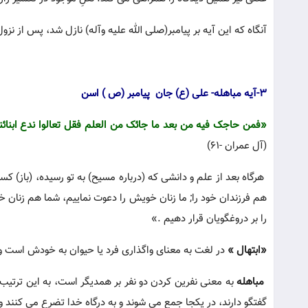
آنگاه که این آیه بر پیامبر(صلى الله علیه وآله) نازل شد، پس از نزو
3-آیه مباهله- علی (ع) جان پیامبر (ص ) اسن
«فمن حاجک فیه من بعد ما جائک من العلم فقل تعالوا ندع ابنائنا و
(آل عمران -61)
هرگاه بعد از علم و دانشی که (درباره مسیح) به تو رسیده، (باز) کسان
هم فرزندان خود را; ما زنان خویش را دعوت نماییم، شما هم زنان خ
را بر دروغگویان قرار دهیم .»
«ابتهال »
در لغت به معنای واگذاری فرد یا حیوان به خودش است و 
مباهله
به معنی نفرین کردن دو نفر بر همدیگر است، به این ترتیب
گفتگو دارند، در یکجا جمع می شوند و به درگاه خدا تضرع می کنند و 