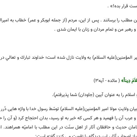
ست قرار بده!» .
 مطلب را برسانند . پس از این، مردم (از جمله ابوبکر و عمر) خطاب به امیرا
ا و رهبر من و تمام مردان و زنان با ایمان شدی .
ير المؤمنين(عليه السلام) به ولايت نازل شده است؛ خداوند تبارك و تعالي در
ْلاَمَ دِیناً»
( مائده - آیه3)
اسلام را به عنوان آیین (جاودان) شما پذیرفتم).
ان ولایتِ مولا امیر المؤمنین(علیه السلام) توسّط رسول خدا با واژه هایى دُرر 
 و عرب آن را فهمید و هر کسى که خبر به او رسید، بدان احتجاج کرد (و آن را 
مامان حدیث و حافظان آثار از اهل سنّت در این مطلب با امامیّه همراهند. اع
ىاز اصحاب آثار، این دیدگاه را تقویت مى کند؛ گفته است: