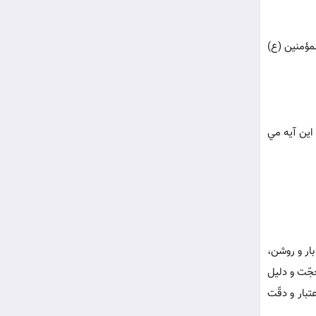
لمؤمنین (ع)
 اين آيه مي
بار و روشن،
حجّت و دلیل
تبار و دقّت