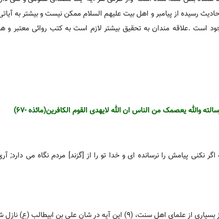
یث رسیده از پیامبر و اهل بیت علیهم السلام ممکن نیست و بیشتر به آیاتی
جود است .علاقه مندان به تحقیق بیشتر لازم است به کتب روائی معتبر و 
لته والله یعصمک من الناس ان الله لایهدی القوم الکافرین(مائذه -67)
 اگر نکنی پیامش را نرسانده ای و خدا تو را از [گزند] مردم نگاه می دارد; آر
آیه در شان علی بن ابیطالب (ع) نازل شده است .