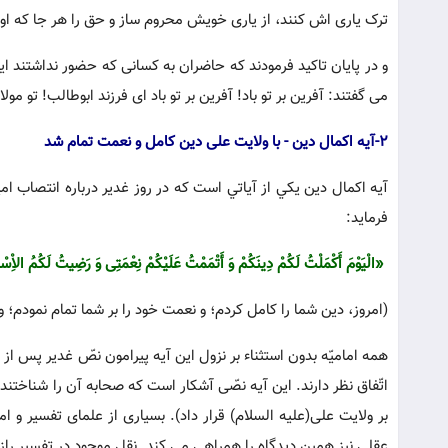
ترک یاری اش کنند، از یاری خویش محروم ساز و حق را هر جا که او
و در پایان تاکید فرمودند که حاضران به کسانی که حضور نداشتند این
می گفتند: آفرین بر تو باد! آفرین بر تو باد ای فرزند ابوطالب! تو مول
2-آیه اکمال دین - با ولایت علی دین کامل و نعمت تمام شد
آيه اكمال دين يكي از آياتي است كه در روز غدير درباره انتصاب ام
فرمايد:
«الْیَوْمَ أَکْمَلْتُ لَکُمْ دِینَکُمْ وَ أَتْمَمْتُ عَلَیْکُمْ نِعْمَتِى وَ رَضِیتُ لَکُمُ الاِْس
(امروز، دین شما را کامل کردم؛ و نعمت خود را بر شما تمام نمودم؛ و 
همه امامیّه بدون استثناء بر نزول این آیه پیرامون نصّ غدیر پس از بی
اتّفاق نظر دارند. این آیه نصّى آشکار است که صحابه آن را شناختند
بر ولایت على(علیه السلام) قرار داد). بسیارى از علماى تفسیر و ا
عقلى نیز همین دیدگاه را همراهى مى کند. نقلِ موجود در تفسیر راز