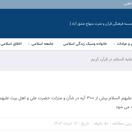
ذهبی
موسسه فرهنگی قرآن و عترت منهاج عشق آباد ]
 و عبادات
خانواده وسبک زندگی اسلامی
جامعه اسلامی
اخلاق اسلامی
لیه السلام در قرآن کریم
برابر روایات رسیده از پیامبر صلی الله و علیه و آله و ائمه معصومین علیهم السلام بیش از 300 آیه در شأن و منزلت حضرت علی و ا
 مطالعه : 50 دقیقه
تاریخ : 17 خرداد 1402