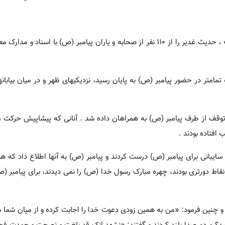
این آیه مربوط به داستان غدیر است; علامه امینی (ره) در «الغدیر» ، حدیث غدیر را از 110 نفر از صحابه و یاران پیامبر (ص) با 
امتر در حضور پیامبر (ص) به پایان رسید، نزدیکیهای ظهر و در میان بیابا
وقف از طرف پیامبر (ص) به همراهان داده شد . آنانی که پیشاپیش حرکت م
افتاده بودند .
سایبانی برای پیامبر (ص) درست کردند و پیامبر (ص) به آنها اطلاع داد که هم
نقاط دورتری بودند، چهره مبارک رسول خدا (ص) را نمی دیدند، برای پیامبر (ص
 چنین فرمود: «من به همین زودی دعوت خدا را اجابت کرده و از میان شما 