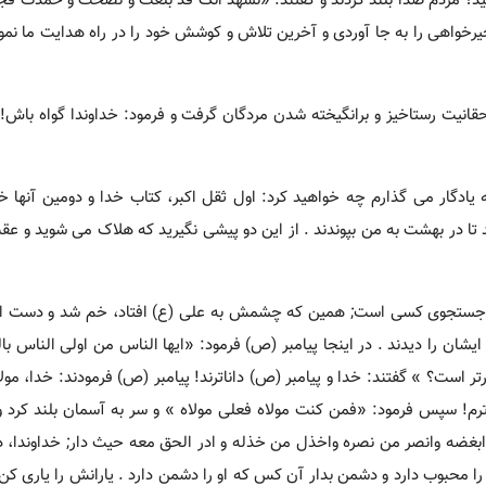
؟ مردم صدا بلند کردند و گفتند: «نشهد انک قد بلغت و نصحت و حمدت فجزا
رخواهی را به جا آوردی و آخرین تلاش و کوشش خود را در راه هدایت ما نمو
قانیت رستاخیز و برانگیخته شدن مردگان گرفت و فرمود: خداوندا گواه باش!
به یادگار می گذارم چه خواهید کرد: اول ثقل اکبر، کتاب خدا و دومین آنها خ
تا در بهشت به من بپوندند . از این دو پیشی نگیرید که هلاک می شوید و عقب
ی در جستجوی کسی است; همین که چشمش به علی (ع) افتاد، خم شد و دست او
یشان را دیدند . در اینجا پیامبر (ص) فرمود: «ایها الناس من اولی الناس با
 است؟ » گفتند: خدا و پیامبر (ص) داناترند! پیامبر (ص) فرمودند: خدا، مولا
رترم! سپس فرمود: «فمن کنت مولاه فعلی مولاه » و سر به آسمان بلند کرد 
بغضه وانصر من نصره واخذل من خذله و ادر الحق معه حیث دار; خداوندا، دو
 محبوب دارد و دشمن بدار آن کس که او را دشمن دارد . یارانش را یاری کن و 