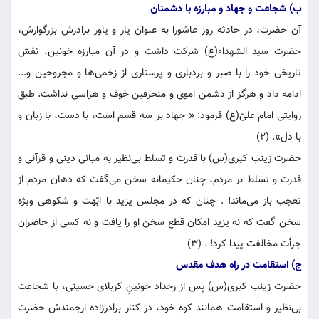
ب) شجاعت و جهاد و مبارزه با دشمنان
آن حضرت، در حادثه روز عاشورا به عنوان یار و یاور برادرش بزرگوارش،
حضرت سید الشهداء(ع) شرکت داشت و در آن مبارزه خونین، نقش
تاریخی خود را با صبر و بردباری و پرستاری از زخمی‌ها و مجروحین و...
ادامه داد و هرگز از دشمن اموی و منحرفین خوف و هراسی نداشت. طبق
روایتی امام علیّ(ع) فرمود: « جهاد بر سه قسم است، با دست، با زبان و
با دل». (۲)
حضرت زینب کبری(س) با قدرت و تسلط بی‌نظیر به مبانی دینی و قرآنی و
قدرت و تسلط بر مردم، چنان حکیمانه سخن می‌گفت که دهان مردم از
تعجب باز می‌ماند! . چنان که در مجلس یزید با ابّهت و شکوهی ویژه
سخن گفت که نه یزید امکان قطع سخن او را یافت و نه کسی از حاضران
جرأت مخالفت پیدا کرد! . (۳)
ج) استقامت در راه هدف مقدس
حضرت زینب کبری(س) پس از رخداد خونینِ کربلای حسینی، با شجاعت
بی‌نظیر و استقامت همانند کوه خود، در کنار برادرزاده ارجمندش حضرت