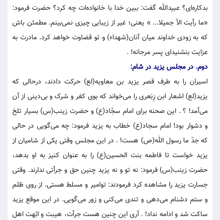
بدکاره‌ای؟ عبیدالله گفت: ببین خدا با خانواده‌ات چه کرد؟ حضرت فرمود:
«ما رأیت الاّ جمیلا... » یعنی؛ غیر از زیبایی چیزی نمی‌بینم. مطمئن باش
که به زودی خداوند میان آنان(شهداء) و تو قضاوت خواهد کرد. مادرت به
عزایت بنشنیدای پسر مرجانه! .
دوم. در مجلس یزید در شام:
اسیران را به طرف قصر یزید بن معاویه(لع) حرکت دادند، درحالی که
یزید(لع) اشعار ابن زِبَعری را می‌خواند که بوی کفر و شرک و بی‌دینی از آن
می‌آمد! ؟ . این صحنه برای امام سجّاد(ع) و حضرت زینب(س) بسیار تلخ
و دشوار بود! امام سجاد(ع) خطاب به یزید فرمود: چه می‌گویی در حالی
که جدّ ما رسول الله(ص) هست! . در این مجلس وقتی یکی از شامیان از
یزید خواست تا فاطمه بنت الحسین(ع) را به عنوان کنیز به او بدهد،
حضرت زینب(س) فرمود: نه تو و نه یزید چنین حق و جرأتی ندارند. وقتی
جسارت یزید را مشاهده کرد فرمودند: توامیر و مسلط هستی. از روی ظلم
و ستم دشنام می‌دهی و تندی می‌کنی و زور می‌گویی. در این موقع یزید
ساکت شد و ادامه نداد! . آری این چنین هست جرأت، هیبت و ابّهت اهل