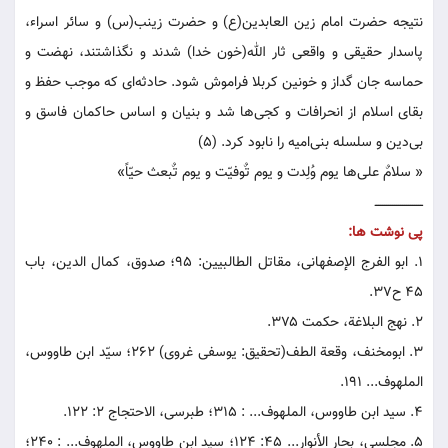
نتیجه حضرت امام زین العابدین(ع) و حضرت زینب(س) و سائر اسراء،
پاسدار حقیقی و واقعی ثار الله(خون خدا) شدند و نگذاشتند، نهضت و
حماسه جان گداز و خونین کربلا فراموش شود. حادثه‌ای که موجب حفظ و
بقای اسلام از انحرافات و کجی‌ها شد و بنیان و اساس حاکمان فاسق و
بی‌دین و سلسله بنی‌امیه را نابود کرد. (۵)
« سلامٌ علی‌ها یوم وُلِدت و یوم تٌوفیّت و یوم تٌبعث حیّاً»
ــــــــــــــــــــــــ
پی نوشت ‏‌ها:
۱. ابو الفرج الإصفهانی، مقاتل الطالبیین: ۹۵؛ صدوق، کمال الدین، باب
۴۵ ح۳۷.
۲. نهج البلاغة، حکمت ۳۷۵.
۳. ابومخنف، وقعة الطف(تحقیق: یوسفی غروی) ۲۶۲؛ سیّد ابن طاووس،
الملهوف... ۱۹۱.
۴. سید ابن طاووس، الملهوف... : ۳۱۵؛ طبرسی، الاحتجاج ۲: ۱۲۲.
۵. مجلسی، بحار الأنوار... ۴۵: ۱۲۴؛ سید ابن طاووس، الملهوف... : ۲۴۰؛