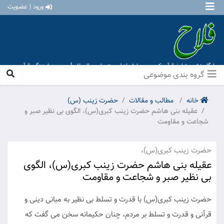
ورود | عضویت
پایگاه نشر و تبلیغ قرآن کریم و معارف اهل بیت علیهم السلام [ موسسه فرهنگی قرآن و
عترت منهاج عشق آباد ]
گروه بندی موضوعی
خانه
مطالب و مقالات
حضرت زينب (س)
عقیله بنی هاشم حضرت زینب کبری(س)، الگوی بی نظیر صبر و
شجاعت و مقاومت
حضرت زینب کبری(س)،
عقیله بنی هاشم حضرت زینب کبری(س)، الگوی
بی نظیر صبر و شجاعت و مقاومت
حضرت زینب کبری(س) با قدرت و تسلط بی نظیر به مبانی دینی و
قرآنی و قدرت و تسلط بر مردم، چنان حکیمانه سخن می گفت که