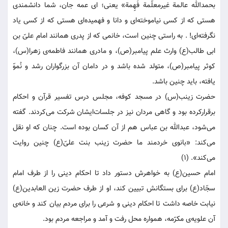
بحمدالله عالمة غیرمعلّمة فَهِِمة» یعنی؛ ‌ای عمه جان، شما دانشمندی
هستی که از کسی نیاموخته‌ای و دانا و فهمیده‌ای هستی که از کسی یاد
نگرفته‌ای! . به راستی چنین است، خانمی که از پدری همانند امام علیّ بن
ابی طالب(ع) وارث علم پیامبر(ص)، و مادری همانند فاطمه‌ی زهرا(س)،
کوثر پیامبر(ص)، متولد شده باشد و در دامان آن بزرگواران رشد و نُموّ
یافته، باید چنین باشد.
حضرت زینب(س) در مسجد کوفه، مجلس درس تفسیر قرآن و احکام
برقرارکرده بود و گاهی مردان نیز در جلسات‌ایشان شرکت می‌کردند. گفته
می‌شود، عبدالله بن عباس هم از آن کسان بوده است. چنان که او نقل
می‌کند: «بانوی خردمند ما حضرت زینب بنت علیّ(ع) چنین روایت
می‌کند». (۱)
امام حسین(ع) به خواهرش دستور داد تا احکام دینی را از طرف امام
سجّاد(ع) برای بستگانش تبیین کند، او از طرف حضرت زین العابدین(ع)
نیابت خاصه داشت تا احکام دینی و شرعی را برای مردم بیان کند و خانه‌ی
آن علویه‌ی مکرّمه، همواره محل رفت و آمد و مراجعه مردم بود.