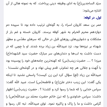
سیّد الساجدین(ع) به ادای وظیفه دینی پرداخت. که به نمونه هائی از آن
اشاره می‌شود:
اول. در کوفه:
عمر بن سعد کاروان اسراء را، به گونه‌ای ترتیب داده بود تا سپیده دم
دوازدهم محرم الحرام به شهر کوفه برسند. کاروان خسته و غم بار از
مشکلات و دشواری‌های روزهای قبل در حالی که سرهای مقدّس و مطهّر
شهداء بر نیزه‌ها بود، نزد عبیدالله بن زیاد برده شدند. او با چوبی که در
دست داشت به لب‌ها و دندان‌های سر مبارک حضرت سید الشهداء(ع)
میزد! ؟ .... حضرت زینب(س) که کهنه‌ترین جامه‌های خود را پوسیده بود
با اُبّهت و جلالی هر چه تمام‌تر، قدم پیش نهاد و در گوشه‌ای نشست! .
عبیدالله بن زیاد (لع) سؤال کرد این زن کیست؟ پاسخی نشنید تا اینکه
یکی گفت: این زینب دختر علیّ(ع) و فاطمه(س) است. عبید الله گفت:
سپاس خدایی را که شما را رسوا کرد و کشت! ؟ . حضرت زینب(س) اظهار
داشت: سپاس خداوندی را که نبیّ خاتم حضرت محمّد بن عبدالله(ص) را
گرامی داشت و ما را پاک و پاکیزه نمود. توای عبیدالله، تبه کار، رسوا و