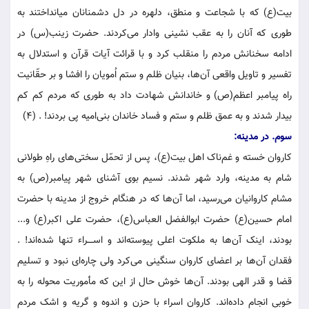
بیت(ع) که با شجاعت و منطق، دلهره در دل دشمنانان میانداختند به
طوری که آنان را به عقب نشینی وادار می‌کردند. حضرت زینب(س) در
ادامه سخنانش مردم را منقلب کرد و با قرائت آیات قرآن و استدلال به
تفسیر و تاویل واقعی آن‌ها، بنیان ظلم و ستم اُمویان را افشا و بر حقّانیت
راه پیامبر اعظم(ص) و خاندانش شهادت داد به طوری که مردم کم کم
بیدار شدند و به عمق ظلم و ستم و فساد خاندان بنی‌امیه پی بردند! . (۴)
سوم. در مدینه:
کاروان خسته و غم‌ناک اهل بیت(ع)، پس از تحمّل سختی‌های راهِ طولانی
شام به مدینه، وارد شهر شدند. نسیم بوی آشنای شهر پیامبر(ص) به
مشام کاروانیان می‌رسید، اما آن‌ها که در هنگام خروج از مدینه با حضرت
امام حسین(ع) حضرت ابوالفضل العباس(ع)، حضرت علی اکبر(ع) و...
بودند، اینک آن‌ها به ملکوت اعلی پیوسته‌اند و اســــراء تنها شده‌اند! .
فقدان آن‌ها بر اعضای کاروان سنگینی می‌کرد ولی چاره‌ای نبود و تسلیم
قضا و قدر الهی بودند. آن‌ها خوش حال از این که مأموریت محوله را به
خوبی انجام داده‌اند. کاروان اسراء با حزن و اندوه و گریه و اشک مردم