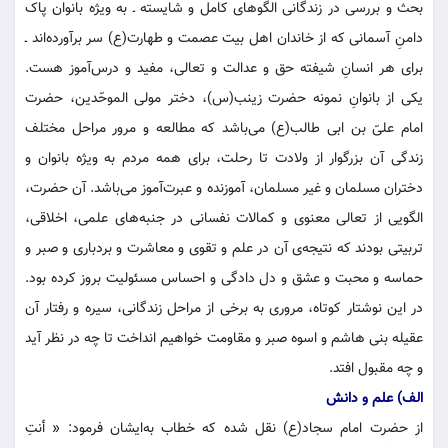
ب
حث و بررسی در زندگانی الگوهای کامل و شایسته ـ به ویژه بانوان پاک
دامنِ آسمانی که از خاندان اهل بیت عصمت و طهارت(ع) سر برآورده‌اند ـ
برای هر انسانِ شیفته حق و عدالت و تعالی، مفید و درس‌آموز هست.
یکی از بانوانِ نمونه حضرت زینب(س)، دختر مولی الموحّدین، حضرت
امام علیّ بن ابی طالب(ع) می‌باشد که مطالعه و مرور مراحل مختلف
زندگی آن بزرگوار از ولادت تا رحلت، برای همه مردم به ویژه بانوان و
دختران مسلمان و غیر مسلمان، آموزنده و عبرت‌آموز می‌باشد. آن حضرت،
الگویی از تعالی معنوی و کمالات نفسانی در جنبه‌های علمی، اخلاقی،
تربیتی بودند که نتیجه‌ی آن در علم و تقوی و معاشرت و بردباری و صبر و
حماسه و محبت و عشق و دل دادگی و احساس مسئولیت بروز کرده بود.
در این نوشتار کوتاه، مروری به برخی از مراحل زندگانی، سیره و رفتار آن
عقیله بنی هاشم و اسوه صبر و مقاومت خواهیم انداخت تا چه در نظر آید
و چه مقبول افتد.
الف) علم و دانش
از حضرت امام سجاد(ع) نقل شده که خطاب به‌ایشان فرمود: « أنتِ