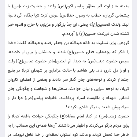
مدینه به زیارت قبر مطهّر پیامبر اکرم(ص) رفتند و حضرت زینب(س) با
چشمانی گریان، خطاب به رسول خدا(ص) عرض کرد: «یا جدّاه، انّی ناعیة
الیک وَلَدک الحسین[ع]» یعنی، ‌ای جدّ بزرگوار و عزیزم، با حزن و اندوه خبر
کشته شدن فرزندت حسین(ع) را آورده‌ام.
گروهی برای تسلیت به خانه عبدالله بن جعفر رفتند و عبدالله گفت: «خدا
را شکر که بچه‌هایم فدای حسین(ع) شدند و جانشان را برای او دادند».
سپس حضرت زینب(س) به دیدار امّ البنین[مادر حضرت عباس(ع)] رفت
و او را دل داری داد. بنی هاشم با حالت عزاداری بر شهدای کربلا در بقیع
اجتماع کردند و نوحه‌های جان گداز سر دادند و بعضی از اعضای کاروان
کربلا، به نوحه سرایی و بیان حوادث، سختی‌ها و شجاعت و چگونگی جان
فشانی شهداء و مقاومت اسراء پرداختند. خانواده پیامبر(ص) عزا دار و
سیاه پوش شدند و دیگر شادی نکردند! .
حضرت زینب(س) در کنار امام سجّاد(ع) چگونگی حوادث واقعه کربلا را
برای مردم بازگو می‌کردند و اظهار می‌داشتند آن‌ها همه‌ی این مصائب را به
خاطر خدا تحمل کردند و مانند کوه استوار، لحظه‌ای از خدا غافل نبودند. در