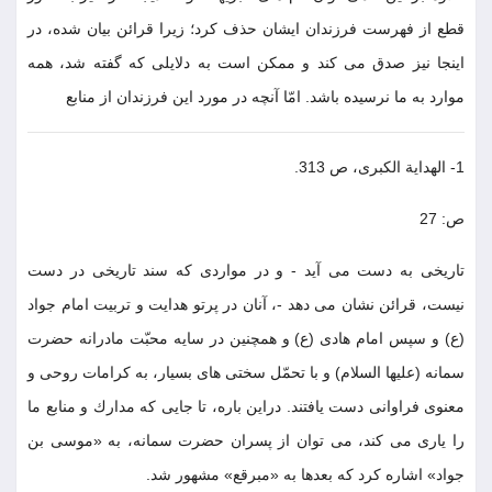
قطع از فهرست فرزندان ايشان حذف كرد؛ زيرا قرائن بيان شده، در
اينجا نيز صدق مى كند و ممكن است به دلايلى كه گفته شد، همه
موارد به ما نرسيده باشد. امّا آنچه در مورد اين فرزندان از منابع
1- الهداية الكبرى، ص 313.
ص: 27
تاريخى به دست مى آيد - و در مواردى كه سند تاريخى در دست
نيست، قرائن نشان مى دهد -، آنان در پرتو هدايت و تربيت امام جواد
(ع) و سپس امام هادى (ع) و همچنين در سايه محبّت مادرانه حضرت
سمانه (عليها السلام) و با تحمّل سختى هاى بسيار، به كرامات روحى و
معنوى فراوانى دست يافتند. دراين باره، تا جايى كه مدارك و منابع ما
را يارى مى كند، مى توان از پسران حضرت سمانه، به «موسى بن
جواد» اشاره كرد كه بعدها به «مبرقع» مشهور شد.