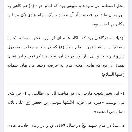
محل استفاده مى نمودند و طبيعى بود كه امام جواد (ع) هم گاهى به
اين منزل بيايد. در قضيه تولّد آن مولود بزرگ، امام هادى (ع) نيز اين
مكان مهيا شده بود.
نزديك سحرگاهان بود كه ناگاه هاله اى از نور، حجره سمانه (عليها
السلام) را روشن نمود. امام جواد (ع) كه در حجره مجاور، مشغول
راز و نياز با خالق بى نياز بود، در يك آن، سجده شكر نمود و اين نشان
دهندۀ آن بود كه هادى امت، قدم به عرصه وجود مى نهاد. سمانه
(عليها السلام)
1- ابن شهرآشوب مازندرانى در مناقب آل ابى طالب، ج 4، ص 3٨2
مى نويسد: «صريا هى قرية اسَّسَها موسى بن جعفر (ع) على ثلاثة
اميال من المدينة» .
2- مثلاً در قيام شهيد فخّ در سال 16٩ه. ق و در زمان خلافت هادى