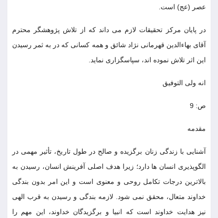
عصر (عج) است.
در پايان مركز تحقيقات لازم مى داند كه از تلاش پژوهشگر محترم
آقاى بهاءالدين قهرمانى نژاد شائق و همه كسانى كه در به ثمر رسيدن
اين اثر تلاش نموده اند، سپاسگزارى نمايد.
انه ولى التوفيق
ص: 9
مقدمه
آشنايى با زندگى زنان برگزيده و صالح در طول تاريخ، تأثير مهمى در
الگوپذيرى انسان ها دارد؛ زيرا هدف اصلى آفرينش انسان، رسيدن به
بالاترين درجات تكامل روحى و معنوى است و اين امر بدون بندگى
خداوند متعال، محقق نمى شود. لازمه بندگى و رسيدن به قرب الهى
نيز هدايت خداوند است كه انبيا و برگزيدگان خداوند، اين مهم را