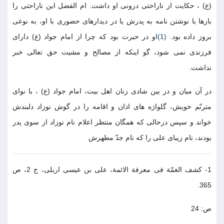
(ع) ، حكايت از ناراحتى درونى او داشت. ام الفضل اين ناراحتى را
بارها با نوشتن نامه به پدرش يا در ديدارهاى حضورى با او، به نوعى
بروز داده بود.
(1)
او در حيرت بود كه چرا از امام جواد (ع) داراى
فرزندى نمى شود، گو اينكه از مصالح و مشيت حق تعالى خبر
نداشت.
در آن ميان و در بين شادى زنان اهل بيت، امام جواد (ع) ، با نواى
مترنّم خويش، گلواژه هاى اذان و اقامه را در گوش نوزاد دلبندش
خواند و سپس درحالى كه همگان منتظر اعلام نام نوزاد از سوى پدر
بودند، نام زيباى على را كه نام جدّ مطهرش
1- كشف الغمّة فى معرفة الائمة، على بن عيسى اربلى، ج 2، ص
365.
ص: 24