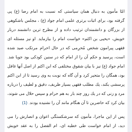
امّا مأمون به دنبال همان سياستى كه نسبت به امام رضا (ع) پى
گرفته بود، براى اثبات برترى علمى امام جواد (ع) ، مجلس باشكوهى
از بزرگان و دانشمندان ترتيب داده و از مطرح ترين دانشمند دربار
خويش، «يحيى بن اكثم» خواست امام را بيازمايد. او نيز مسئله اى
فقهى پيرامون شخص مُحرِمى كه در حال احرام مرتكب صيد شده
است، پرسيد و حكم آن را از امام كه در سنين كودكى بود جويا شد.
امام جواد (ع) نيز با بيان شقوق مختلفى كه ابن اكثم از اصل آنها غافل
بود، همگان را متحير كرد و آن گاه كه نوبت به وى رسيد تا از ابن اكثم
پرسشى بكند، يك مطلب فقهى بسيار ظريف، دقيق و لطيف را درباره
مرد و زنى كه در يك روز چند بار به هم حرام و سپس حلال مى شوند،
بيان كرد كه حاضرين تا آن هنگام مانند آن را نشنيده بودند.
(1)
پس از اين ماجرا، مأمون كه سرشكستگى اعوان و انصارش را مى
ديد، از امام خواست طى خطبه اى، ام الفضل را به عقد خويش