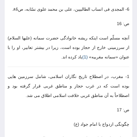
6- المجدى فى انساب الطالبيين، على بن محمد علوى نسّابه، ص٨6.
ص: 16
آنچه مسلّم است اينكه ريشه خانوادگى حضرت سمانه (عليها السلام)
از سرزمينى خارج از حجاز بوده است، زيرا در بيشتر تعابير، او را با
عنوان «سمانه مغربيه»
(1)
ياد كرده اند.
1- مغرب، در اصطلاح تاريخ نگاران اسلامى، شامل سرزمين هايى
بوده است كه در غرب حجاز و مناطق غربى قرار گرفته بود و
اصطلاحاً به آن مناطق غربى خلافت اسلامى اطلاق مى شد.
ص: 17
چگونگى ازدواج با امام جواد (ع)