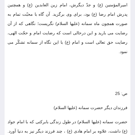
اميرالمؤمنين (ع) و جدّ ديگرش، امام زين العابدين (ع) و همچنين
پدرش امام رضا (ع) بود، براى وى برگزيد. آن گاه با محبّت تمام به
صورت همچون ماه سمانه (عليها السلام) نگريست؛ نگاهى كه از آن
رضايت مى باريد و اين درحالى است كه رضايت امام و حجّت الهى،
رضايت حق تعالى است و امام (ع) با اين نگاه از سمانه تشكّر مى
نمود.
ص: 25
فرزندان ديگر حضرت سمانه (عليها السلام)
حضرت سمانه (عليها السلام) در طول زندگى بابركتى كه با امام جواد
(ع) داشت، علاوه بر امام هادى (ع) ، چند فرزند ديگر نيز به دنيا آورد.