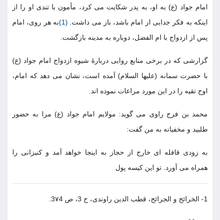
امام جواد (ع) به او، به پدر شكايت مى كرد، مأمون با تندى او را از
اينكه به فكر جدايى از امام باشد، باز مى داشت.
(1)
به هر روى، امام
پس از ازدواج با ام الفضل، دوباره به مدينه بازگشت.
گزارشى كه در برخى منابع روايى دربارۀ شيوه ازدواج امام جواد (ع)
با حضرت سمانه (عليها السلام) آمده است، نشان مى دهد كه امام،
اوج تقيه را در اين مورد مراعات نموده اند.
محمد بن فرج راوى مى گويد: مولايم امام جواد (ع) مرا به حضور
طلبيد و مخفيانه به من گفت:
به زودى قافله اى خارج از حجاز به اينجا خواهد آمد و كنيزانى را
همراه مى آورد. تو اين كيسه پول
1- الخرائج و الجرائح، قطب الدين راوندى، ج 3، ص 3٧4.