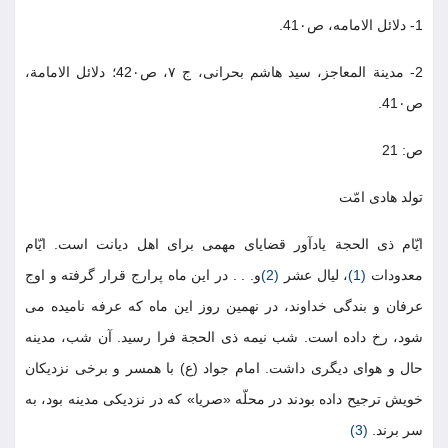
1- دلائل الامامه، ص41٠.
2- مدينة المعاجز، سيد هاشم بحرانى، ج ٧، ص42٠؛ دلائل الامامة،
ص41٠.
ص: 21
تولد هادى امّت
ايّام ذى الحجة يادآور قضاياى مهمى براى اهل ديانت است. ايّام
معدودات
(1)
، ليال عشر
(2)
و. . . در اين ماه پرارج قرار گرفته و اوج
عرفان و بندگى خداوند، در نهمين روز اين ماه كه عرفه ناميده مى
شود، رخ داده است. شب نيمه ذى الحجة فرا رسيد. آن شب، مدينه
حال و هواى ديگرى داشت. امام جواد (ع) با همسر و برخى نزديكان
خويش ترجيح داده بودند در محلّه «صريا» كه در نزديكى مدينه بود، به
سر برند.
(3)