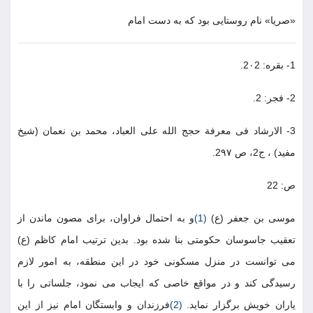
«صريا» نام روستايى بود كه به دست امام
1- بقره: 2٠2.
2- فجر: 2.
3- الارشاد فى معرفة حجج الله على العباد، محمد بن نعمان (شيخ
مفيد) ، ج2، ص 2٩٧.
ص: 22
موسى بن جعفر (ع)
(1)
و به احتمال فراوان، براى مصون ماندن از
تعقيب جاسوسان حكومتى بنا شده بود. بدين ترتيب امام كاظم (ع)
مى توانست در منزل مسكونى خود در اين منطقه، به امور لازم
رسيدگى كند و در مواقع خاصى كه ايجاب مى نمود، جلساتى را با
ياران خويش برگزار نمايد.
(2)
فرزندان و وابستگان امام نيز از اين