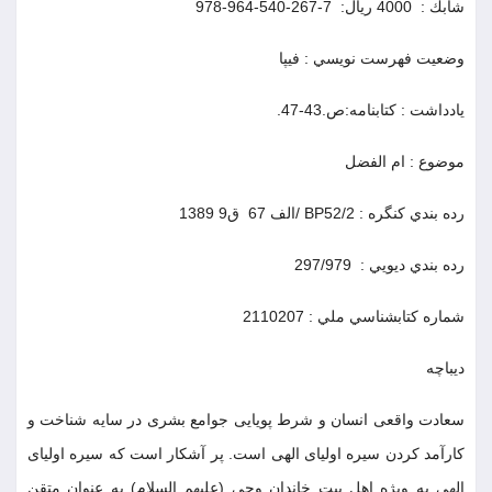
شابك : ‫ 4000 ريال: ‫ 978-964-540-267-7
وضعيت فهرست نويسي : فيپا
يادداشت : كتابنامه:ص.43-47.
موضوع : ام الفضل
رده بندي كنگره : ‫BP52/2 /‮الف 76 ‫ ق9 1389
رده بندي ديويي : ‫ 297/979
شماره كتابشناسي ملي : 2110207
ديباچه
سعادت واقعى انسان و شرط پويايى جوامع بشرى در سايه شناخت و
كارآمد كردن سيره اولياى الهى است. پر آشكار است كه سيره اولياى
الهى به ويژه اهل بيت خاندان وحى (عليهم السلام) به عنوان متقن