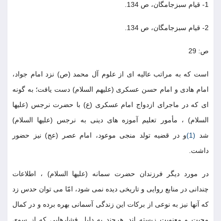
1- قيام سبزجامگان، ص 134.
2- قيام سبزجامگان، ص 134.
ص: 29
است كه به مراتب عاليه اى از علوم آل محمد (ص) نزد امام جواد،
امام هادى و امام حسن عسكرى (عليهم السلام) دست يافت؛ به گونه
اى كه در ماجراى ازدواج امام عسكرى (ع) با حضرت نرجس (عليها
السلام) ، مأمور تعليم آموزه هاى دينى به نرجس (عليها السلام)
شد
(1)
و در قضيه تولد منجى موعود، امام عصر (عج) نيز حضور
داشت.
در مورد ديگر فرزندان حضرت سمانه (عليها السلام) ، اطلاعات
چندانى در منابع روايى و تاريخى ديده نمى شود، امّا مى توان حدس زد
كه آنها نيز به نوعى از بركات اين زندگى آسمانى بهره برده و در كمال
محبت و معنويت زيسته اند. هرچند به دليل فشارهايى كه از سوى