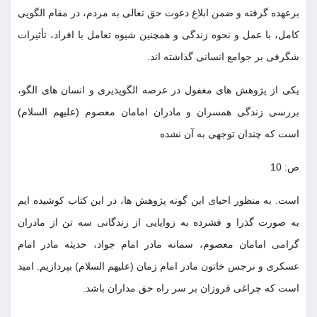
برعهده گرفته و ضمن ابلاغ دعوت حق تعالى به مردم، در مقام الگويى
كامل، با عمل و نحوه زندگى و همچنين شيوه تعامل با افراد، تأثيرات
شگرفى بر جوامع انسانى گذاشته اند.
يكى از پژوهش هاى مغفول در عرصه الگوپذيرى و انسان هاى الگو،
بررسى زندگى همسران و مادران امامان معصوم (عليهم السلام)
است كه چندان توجهى به آن نشده
ص: 10
است. به منظور احياى اين گونه پژوهش ها، در اين كتاب كوشيده ايم
به صورت گذرا و فشرده به زوايايى از زندگانى سه تن از مادران
گرامى امامان معصوم، سمانه مادر امام جواد، حديثه مادر امام
عسكرى و نرجس خاتون مادر امام زمان (عليهم السلام) بپردازيم. اميد
است كه چراغى فروزان بر سر راه حق مداران باشد.