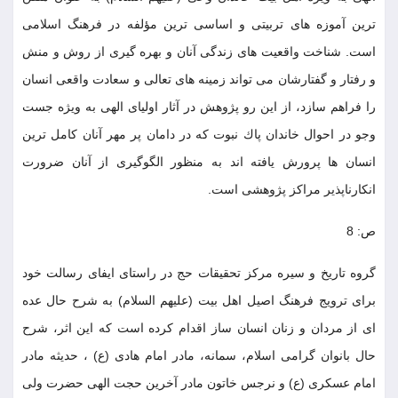
ترين آموزه هاى تربيتى و اساسى ترين مؤلفه در فرهنگ اسلامى
است. شناخت واقعيت هاى زندگى آنان و بهره گيرى از روش و منش
و رفتار و گفتارشان مى تواند زمينه هاى تعالى و سعادت واقعى انسان
را فراهم سازد، از اين رو پژوهش در آثار اولياى الهى به ويژه جست
وجو در احوال خاندان پاك نبوت كه در دامان پر مهر آنان كامل ترين
انسان ها پرورش يافته اند به منظور الگوگيرى از آنان ضرورت
انكارناپذير مراكز پژوهشى است.
ص: 8
گروه تاريخ و سيره مركز تحقيقات حج در راستاى ايفاى رسالت خود
براى ترويج فرهنگ اصيل اهل بيت (عليهم السلام) به شرح حال عده
اى از مردان و زنان انسان ساز اقدام كرده است كه اين اثر، شرح
حال بانوان گرامى اسلام، سمانه، مادر امام هادى (ع) ، حديثه مادر
امام عسكرى (ع) و نرجس خاتون مادر آخرين حجت الهى حضرت ولى