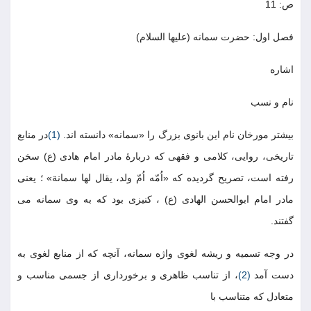
ص: 11
فصل اول: حضرت سمانه (عليها السلام)
اشاره
نام و نسب
بيشتر مورخان نام اين بانوى بزرگ را «سمانه» دانسته اند.
(1)
در منابع
تاريخى، روايى، كلامى و فقهى كه دربارۀ مادر امام هادى (ع) سخن
رفته است، تصريح گرديده كه «اُمّه اُمّ ولد، يقال لها سمانة» ؛ يعنى
مادر امام ابوالحسن الهادى (ع) ، كنيزى بود كه به وى سمانه مى
گفتند.
در وجه تسميه و ريشه لغوى واژه سمانه، آنچه كه از منابع لغوى به
دست آمد
(2)
، از تناسب ظاهرى و برخوردارى از جسمى مناسب و
متعادل كه متناسب با