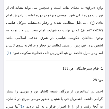
واژه «برقع» به معناى نقاب است و همچنين مى تواند نشانه اى از
نورانيت چهره تلقى شود. موسى مبرقع در دوره امامت برادرش امام
هادى (ع) ، به دليل مخالفت شديد و رفتار ددمنشانه متوكل عباسى
(232-24٧ه. ق) كه در نهايت به شهادت امام منجر شد و با توجه به
وجود مخالفان حكومت عباسى در شرق خلافت اسلامى مانند
اشعريان در قم، پس از مدتى فعاليت در حجاز و عراق به سوى كاشان
آمد و در منزل «احمد بن عبدالعزيز بن دلف عجلى» سكونت نمود.
(1)
1- قيام سبزجامگان، ص 133.
ص: 28
احمد بن عبدالعزيز، از بزرگان شيعه كاشان بود و موسى را بسيار
گرامى داشت. اشعريان قم، با شنيدن حضور موسى مبرقع در كاشان،
به آنجا رفتند و او را با اصرار فراوان به قم بردند.
(1)
آنها منزل