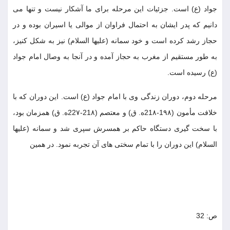
جواد (ع) است. جزئيات اين مرحله براى ما آشكار نيست و تنها مى
دانيم كه پدر ايشان به احتمال فراوان از موالى يا اسيران بوده و در
حجاز رشد كرده است و خود سمانه (عليها السلام) نيز به شكل كنيز،
به طور مستقيم از مغرب به حجاز آمده و در آنجا به وصال امام جواد
(ع) رسيده است.
مرحله دوم، دوران زندگى وى با امام جواد (ع) است. اين دوران كه با
خلافت مأمون (1٩٨-21٨ه. ق) و معتصم (21٨-22٧ه. ق) همزمان بود،
با سخت گيرى دستگاه حاكم بر همسرش سپرى شد و سمانه (عليها
السلام) اين دوران را با تمام سختى هاى آن تجربه نمود. در همين
ص: 32