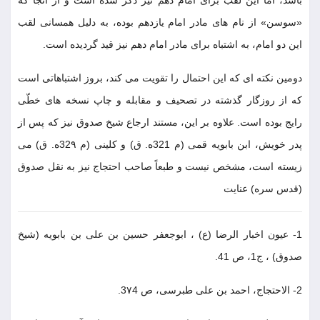
باشد، امّا اين لقب براى امام دهم نيز ذكر شده است و از آنجا كه
«سوسن» از نام هاى مادر امام يازدهم بوده، به دليل همسانى لقب
اين دو امام، به اشتباه براى مادر امام دهم نيز قيد گرديده است.
دومين نكته اى كه اين احتمال را تقويت مى كند، بروز اشتباهاتى است
كه از روزگار گذشته در تصحيف و مقابله و چاپ نسخه هاى خطّى
رايج بوده است. علاوه بر اين، مستند ارجاع شيخ صدوق نيز كه پس از
پدر خويش، ابن بابويه قمى (م 321ه. ق) و كلينى (م 32٩ه. ق) مى
زيسته است، مشخص نيست و طبعاً صاحب احتجاج نيز به نقل صدوق
(قدس سره) عنايت
1- عيون اخبار الرضا (ع) ، ابوجعفر حسين بن على بن بابويه (شيخ
صدوق) ، ج1، ص 41.
2- الاحتجاج، احمد بن على طبرسى، ص 3٧4.