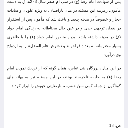
پس از شهادت امام رضا (ع) در سى ام صفر سال 2٠3ه. ق به دست
مأمون، زمزمه اين مسئله در ميان ناراضيان، به ويژه علويان و سادات
حجاز و خصوصاً در مدينه پيچيد و باعث شد كه مأمون پس از استقرار
در بغداد، توجهى جدى و در عين حال محتاطانه به زندگى امام جواد
(ع) در مدينه داشته باشد. بدين منظور امام جواد (ع) را با ظاهرى
بسيار محترمانه به بغداد فراخواند و دخترش «ام الفضل» را به ازدواج
وى درآورد.
در اين ميان، بزرگان بنى عباس، همان گونه كه از نزديك نمودن امام
رضا (ع) به خليفه ناخرسند بودند، در اين مسئله نيز به بهانه هاى
گوناگون از جمله كمى سنّ حضرت، نارضايتى خويش را ابراز كردند.
ص: 18