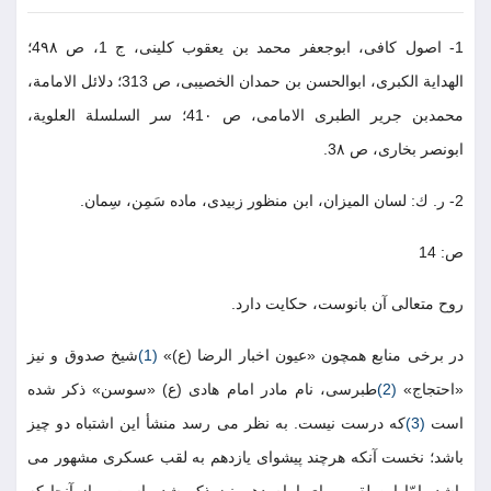
1- اصول كافى، ابوجعفر محمد بن يعقوب كلينى، ج 1، ص 4٩٨؛
الهداية الكبرى، ابوالحسن بن حمدان الخصيبى، ص 313؛ دلائل الامامة،
محمدبن جرير الطبرى الامامى، ص 41٠؛ سر السلسلة العلوية،
ابونصر بخارى، ص 3٨.
2- ر. ك: لسان الميزان، ابن منظور زبيدى، ماده سَمِن، سِمان.
ص: 14
روح متعالى آن بانوست، حكايت دارد.
در برخى منابع همچون «عيون اخبار الرضا (ع)»
(1)
شيخ صدوق و نيز
«احتجاج»
(2)
طبرسى، نام مادر امام هادى (ع) «سوسن» ذكر شده
است
(3)
كه درست نيست. به نظر مى رسد منشأ اين اشتباه دو چيز
باشد؛ نخست آنكه هرچند پيشواى يازدهم به لقب عسكرى مشهور مى