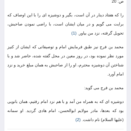
ص: 20
را كه هفتاد دينار در آن است، بگير و دوشيزه اى را با اين اوصاف كه
برايت مى گويم و در ميان ايشان است، با راضى نمودن صاحبش،
تحويل گرفته، نزد من بياور.
(1)
محمد بن فرج نيز طبق فرمايش امام و توصيفاتى كه ايشان از كنيز
مورد نظر نموده بود، در روز معين در محل گفته شده، حاضر شد و با
شناختن آن دوشيزه محترم، او را از صاحبش به همان مبلغ خريد و نزد
امام آورد.
محمد بن فرج مى گويد:
دوشيزه اى كه به همراه من آمد و با هم نزد امام رفتيم، همان بانويى
بود كه بعدها، مادر مولايم ابوالحسن، امام هادى گرديد. او سمانه
(عليها السلام) نام داشت.
(2)