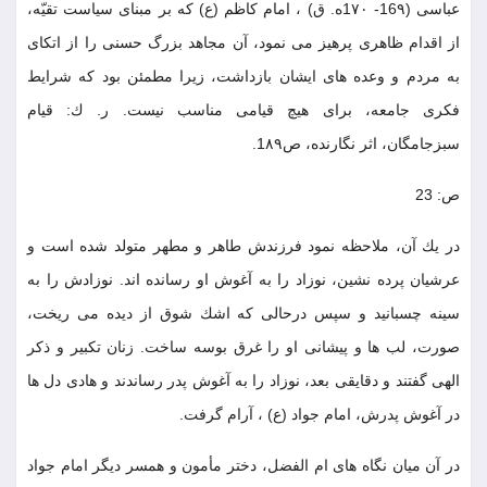
عباسى (16٩- 1٧٠ه. ق) ، امام كاظم (ع) كه بر مبناى سياست تقيّه،
از اقدام ظاهرى پرهيز مى نمود، آن مجاهد بزرگ حسنى را از اتكاى
به مردم و وعده هاى ايشان بازداشت، زيرا مطمئن بود كه شرايط
فكرى جامعه، براى هيچ قيامى مناسب نيست. ر. ك: قيام
سبزجامگان، اثر نگارنده، ص1٨٩.
ص: 23
در يك آن، ملاحظه نمود فرزندش طاهر و مطهر متولد شده است و
عرشيان پرده نشين، نوزاد را به آغوش او رسانده اند. نوزادش را به
سينه چسبانيد و سپس درحالى كه اشك شوق از ديده مى ريخت،
صورت، لب ها و پيشانى او را غرق بوسه ساخت. زنان تكبير و ذكر
الهى گفتند و دقايقى بعد، نوزاد را به آغوش پدر رساندند و هادى دل ها
در آغوش پدرش، امام جواد (ع) ، آرام گرفت.
در آن ميان نگاه هاى ام الفضل، دختر مأمون و همسر ديگر امام جواد