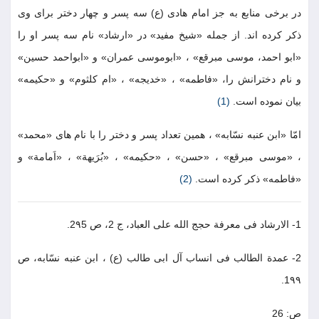
در برخى منابع به جز امام هادى (ع) سه پسر و چهار دختر براى وى
ذكر كرده اند. از جمله «شيخ مفيد» در «ارشاد» نام سه پسر او را
«ابو احمد، موسى مبرقع» ، «ابوموسى عمران» و «ابواحمد حسين»
و نام دخترانش را، «فاطمه» ، «خديجه» ، «ام كلثوم» و «حكيمه»
بيان نموده است.
(1)
امّا «ابن عنبه نسّابه» ، همين تعداد پسر و دختر را با نام هاى «محمد»
، «موسى مبرقع» ، «حسن» ، «حكيمه» ، «بُرَيهة» ، «اَمامة» و
«فاطمه» ذكر كرده است.
(2)
1- الارشاد فى معرفة حجج الله على العباد، ج 2، ص 2٩5.
2- عمدة الطالب فى انساب آل ابى طالب (ع) ، ابن عنبه نسّابه، ص
1٩٩.
ص: 26