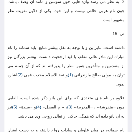
3- به نظر مى رسد واژه هايى چون سوسن و مانند آن وصف باشد،
چون نام عربى خالص نيست و اين خود، يكى از دلايل تقويت نظر
مشهور است.
ص: 15
داشته است. بنابراين و با توجه به نقل بيشتر منابع، بايد سمانه را نام
مبارك اين مادر عالى مقام، با قيد ارجحيت دانست. بيشتر بزرگان نيز
از متقدمين و متأخرين همين نظر را پذيرفته اند كه از آن جمله مى
توان به مولى صالح مازندرانى
(1)
و ثقة الاسلام محدث قمى
(2)
اشاره
نمود.
علاوه بر نام هاى متعددى كه براى اين بانو ذكر شده است، القابى
چون «منفرشة» ، «المغربية»
(3)
، «ام الفضل»
(4)
و «سيدة»
(5)
نيز
به آن بانو داده اند كه همگى حاكى از تعالى روحى وى مى باشد.
نام سمانه، در ميان علويان و سادات رواج داشته و به دست ايشان