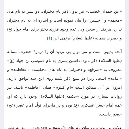
«ابن حمدان خصيبى» نيز بدون ذكر نام دختران، دو پسر به نام هاى
«محمد» و «حسين» را بيان نموده است و اشاره اى به نام دختران
ندارد، هرچند از سخن وى، عدم وجود فرزند دختر براى امام جواد (ع)
و حضرت سمانه (عليها السلام) برنمى آيد.
(1)
آنچه بديهى است و مى توان بى ترديد آن را دربارۀ حضرت سمانه
(عليها السلام) ذكر نمود، داشتن پسرى به نام «موسى بن جواد (ع)»
معروف به «مبرقع» و دخترانى به نام هاى «حكيمه» ، «فاطمه» و
«امامه» است، زيرا دو منبع ذكر شده روى اين سه توافق دارند.
افزون بر آن، ممكن است «ام كلثوم» همان «فاطمه» باشد. نيز
روايات بسيارى در مورد «حكيمه (عليها السلام)» وجود دارد كه او،
عمه امام حسن عسكرى (ع) بوده و در ماجراى تولّد امام عصر (عج)
حضور داشت.
علاوه بر اين، نمى توان نام هاى «بُريهة» و «خديجه» را نيز به طور