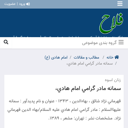
ورود | عضویت
پایگاه نشر و تبلیغ قرآن کریم و معارف اهل بیت علیهم السلام [ موسسه فرهنگی قرآن و
عترت منهاج عشق آباد ]
گروه بندی موضوعی
خانه
مطالب و مقالات
امام هادی (ع)
سمانه مادر گرامي امام هادي،
زنان اسوه
سمانه مادر گرامي امام هادي،
قهرماني نژاد شائق ، بهاءالدين ، ‫1343 - عنوان و نام پديدآور : سمانه
عليهاالسلام : مادر گرامي امام هادي عليه السلام/بهاء الدين قهرماني
نژاد. مشخصات نشر : تهران: مشعر ‫، 1389.