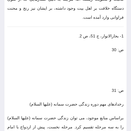
دستگاه خلافت بر اهل بيت وجود داشته، بر ايشان نيز رنج و محنت
فراوانى وارد آمده است.
1- بحارالانوار، ج 51، ص 2.
ص: 30
ص: 31
رخدادهاى مهم دوره زندگى حضرت سمانه (عليها السلام)
براساس منابع موجود، مى توان زندگى حضرت سمانه (عليها السلام)
را به سه مرحله تقسيم كرد. مرحله نخست، پيش از ازدواج با امام