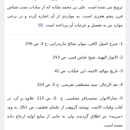
ترويج مى شده است. على بن محمد نسّابه كه از سادات نسب شناس
قرن پنجم هجرى است، به مواردى از آن اشاره كرده و در برخى
موارد نيز به تفصيل و جزئيات آن پرداخته است.
(6)
1- شرح اصول كافى، مولى صالح مازندرانى، ج ٧، ص 2٩6.
2- الانوار البهية، شيخ عباس قمى، ص 2٧3.
3- تاريخ مواليد الائمة، ابن خشّاب، ص 42.
4- نقد الرجال، سيد مصطفى تفرشى، ج 5، ص 324.
5- بحارالانوار، محمدباقر مجلسى، ج 5٠، ص 113. علاوه بر آن، در
كتاب وفيات الائمه، نوشته گروهى از علماى قطيف، ص 351، به وى
«مربيه» نيز اطلاق گرديده، ولى به جايى از منابع اوليه ارجاع داده
نشده است.