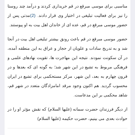
مناسبى براى موسى مبرقع در قم خريدارى كردند و درآمد چند روستا
را نيز براى فعاليت تبليغى در اختيار وى قرار دادند.
(2)
مدتى پس از
حضور موسى مبرقع در قم، عده اى از خاندان اهل بيت به او پيوستند.
حضور موسى مبرقع در قم باعث رونق بيشتر تبليغى اهل بيت در آنجا
شد و به تدريج سادات و علويان از حجاز و عراق به اين منطقه آمده،
در آن سكونت نمودند. نتيجه اين مهاجرت ها، تقويت نهادهاى علمى و
فرهنگى مربوط به تشيع در اين شهر شد؛ به گونه اى كه بعدها و در
قرون چهارم به بعد، اين شهر، مركز مستحكمى براى تشيع در ايران
محسوب گرديد. هم اكنون وجود مرقد امامزادگان متعدد در شهر قم،
شاهد محكمى بر اين مدعاست.
از ديگر فرزندان حضرت سمانه (عليها السلام) كه نقش مؤثر او را در
حوادث بعدى مى بينيم، حضرت حكيمه (عليها السلام)