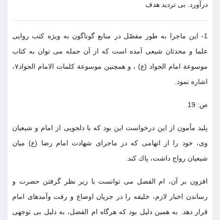
درآورد. بى ترديد هدف
1- اين ماجرا به طور مفصّل در منابع گوناگون به ويژه كتب روايى
علما و محدثان شيعى آمده است كه از آن جمله مى توان به كتاب
موسوعة امام الجواد (ع) ، و همچنين موسوعة كلمات الامام الجواد٧،
اشاره نمود.
ص: 19
پليد مأمون از اين درخواست اين بود كه با دلجويى از امام و شيعيان
وى، خود را از اتهامى كه در ماجراى شهادت امام رضا (ع) ميان
شيعيان رواج داشت، پاك كند.
افزون بر آن، ام الفضل مى توانست با زير نظر گرفتن حضرت و
رساندن اخبار لازم، خليفه را در جريان اوضاع و رفت وآمدهاى امام
قرار دهد. به همين دليل بود كه هرگاه ام الفضل، به دليل بى توجهى