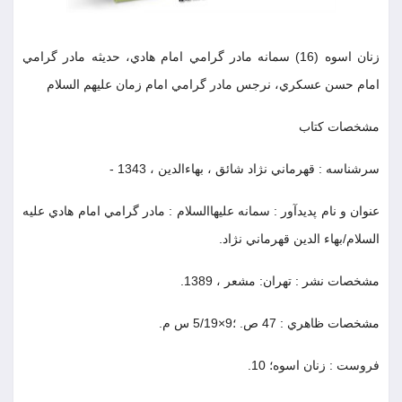
زنان اسوه (16) سمانه مادر گرامي امام هادي، حديثه مادر گرامي
امام حسن عسكري، نرجس مادر گرامي امام زمان عليهم السلام
مشخصات كتاب
سرشناسه : قهرماني نژاد شائق ، بهاءالدين ، ‫1343 -
عنوان و نام پديدآور : سمانه عليهاالسلام : مادر گرامي امام هادي عليه
السلام/بهاء الدين قهرماني نژاد.
مشخصات نشر : تهران: مشعر ‫، 1389.
مشخصات ظاهري : ‫47 ص. ؛9×5/19 س م.
فروست : زنان اسوه؛ ‫10.