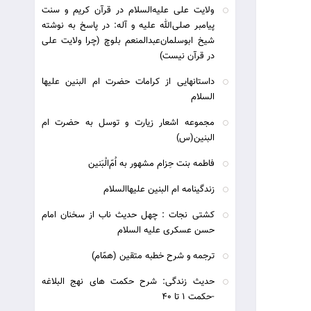
ولایت علی علیه‌السلام در قرآن کریم و سنت
پیامبر صلی‌الله علیه و آله: در پاسخ به نوشته
شیخ ابوسلمان‌عبدالمنعم بلوچ (چرا ولایت علی
در قرآن نیست)
داستانهایی از کرامات حضرت ام البنین علیها
السلام
مجموعه اشعار زیارت و توسل به حضرت ام
البنین(س)
فاطمه بنت حِزام مشهور به اُمّ‌الْبَنین
زندگینامه ام البنین علیهاالسلام
کشتی نجات : چهل حدیث ناب از سخنان امام
حسن عسکری علیه السلام
ترجمه و شرح خطبه متقين (همّام)
حدیث زندگی: شرح حکمت های نهج البلاغه
-حکمت 1 تا 40