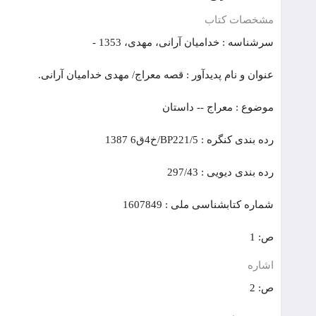
مشخصات کتاب
سرشناسه : خدامیان آرانی، مهدی، 1353 -
عنوان و نام پدیدآور : قصه معراج/ مهدی خدامیان آرانی.
موضوع : معراج -- داستان
رده بندی کنگره : BP221/5/خ4ق6 1387
رده بندی دیویی : 297/43
شماره کتابشناسی ملی : 1607849
ص: 1
اشاره
ص: 2