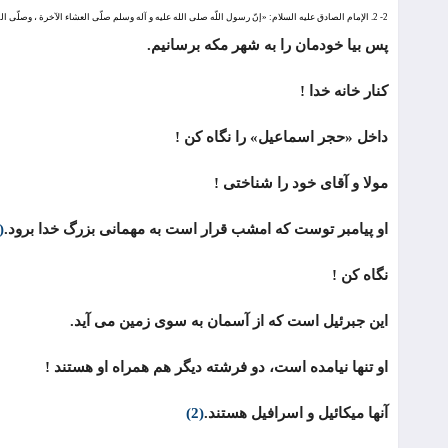
2- 2. الإمام الصادق علیه السلام: «إنّ رسول اللّه صلی الله علیه و آله وسلم صلّی العشاء الآخرة ، وصلّی الفجر فی اللیلة التی أسری به بمکّة»: تفسیر العیّاشی ج 2 ص 279، تفسیر نور الثقلین ج 3 ص 133، بحار الأنوار ج 18 ص 385.
پس بیا خودمان را به شهر مکه برسانیم.
کنار خانه خدا !
داخل «حجر اسماعیل» را نگاه کن !
مولا و آقای خود را شناختی !
او پیامبر توست که امشب قرار است به مهمانی بزرگ خدا برود.
(1)
نگاه کن !
این جبرئیل است که از آسمان به سوی زمین می آید.
او تنها نیامده است، دو فرشته دیگر هم همراه او هستند !
آنها میکائیل و اسرافیل هستند.
(2)