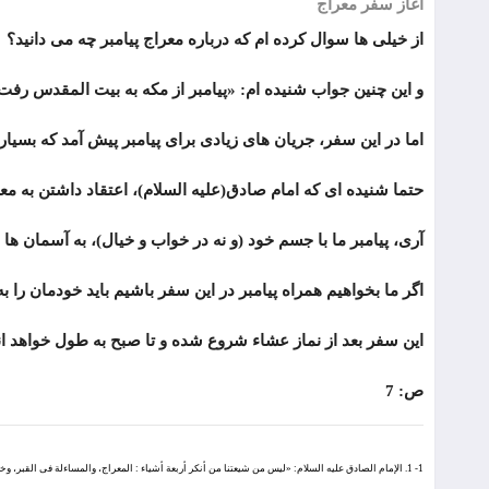
آغاز سفر معراج
از خیلی ها سوال کرده ام که درباره معراج پیامبر چه می دانید؟
و این چنین جواب شنیده ام: «پیامبر از مکه به بیت المقدس رفت
اما در این سفر، جریان های زیادی برای پیامبر پیش آمد که بسی
حتما شنیده ای که امام صادق(علیه السلام)، اعتقاد داشتن به معرا
آری، پیامبر ما با جسم خود (و نه در خواب و خیال)، به آسمان ها
اگر ما بخواهیم همراه پیامبر در این سفر باشیم باید خودمان را 
این سفر بعد از نماز عشاء شروع شده و تا صبح به طول خواهد ان
ص: 7
1- 1. الإمام الصادق علیه السلام: «لیس من شیعتنا من أنکر أربعة أشیاء : المعراج، والمساءلة فی القبر، وخلق الجنّة والنار، والشفاعة»: صفات الشیعة ص 50، الفصول المهمّة ج 1 ص 363، بحار الأنوار ج 8 ص 197، ج 18 ص 312.