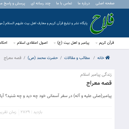
صفحه اصلی
درباره ما
تماس با ما
چند رسانه ای
پرسش و پاسخ م
پایگاه نشر و تبلیغ قرآن کریم و معارف اهل بیت علیهم السلام [ 
قرآن کریم
پیامبر و اهل بیت (ع)
اصول اعتقادی اسلام
احکام
خانه
مطالب و مقالات
حضرت محمد (ص)
قصه معراج
زندگی پیامبر اسلام
قصه معراج
پیامبر(صلی علیه و آله) در سفر آسمانی خود چه دید و چه شنید؟ آ
بازدید : 2829
زمان تقریبی مط