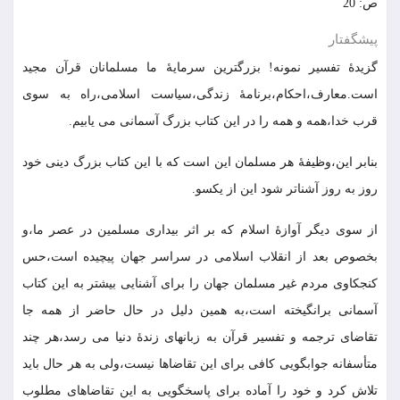
ص: 20
پيشگفتار
گزيدۀ تفسير نمونه! بزرگترين سرمايۀ ما مسلمانان قرآن مجيد
است.معارف،احكام،برنامۀ زندگى،سياست اسلامى،راه به سوى
قرب خدا،همه و همه را در اين كتاب بزرگ آسمانى مى يابيم.
بنابر اين،وظيفۀ هر مسلمان اين است كه با اين كتاب بزرگ دينى خود
روز به روز آشناتر شود اين از يكسو.
از سوى ديگر آوازۀ اسلام كه بر اثر بيدارى مسلمين در عصر ما،و
بخصوص بعد از انقلاب اسلامى در سراسر جهان پيچيده است،حس
كنجكاوى مردم غير مسلمان جهان را براى آشنايى بيشتر به اين كتاب
آسمانى برانگيخته است،به همين دليل در حال حاضر از همه جا
تقاضاى ترجمه و تفسير قرآن به زبانهاى زندۀ دنيا مى رسد،هر چند
متأسفانه جوابگويى كافى براى اين تقاضاها نيست،ولى به هر حال بايد
تلاش كرد و خود را آماده براى پاسخگويى به اين تقاضاهاى مطلوب