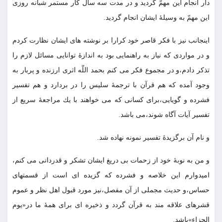
دار انجام اين مهمّ گرديد و در مدت سه سال كار مستمر شبانه روزى
اين مهمّ به وسيلۀ ايشان انجام گرديد.
اينجانب نيز با فكر قاصر خود كرارا بر نوشته هاى ايشان نظارت كردم
و در مواردى كه نياز به راهنمايى بود به اندازۀ توانايى مسائل لازم را
تذكر دادم،و در مجموع فكر مى كنم بحمد اللّه اثرى ارزنده و پربار به
وجود آمده كه هم قرآن با ترجمۀ سليس را در بردارد و هم تفسير
فشرده و گويايى،براى كسانى كه مى خواهند با يك مراجعۀ سريع از
تفسير آيات آگاه شوند،مى باشد.
و نام آن برگزيدۀ تفسير نمونه نهاده شد.
و من به نوبۀ خود از زحمات بى دريغ ايشان تشكر و قدردانى مى كنم،
اميدوارم اين خلاصه و فشرده كه گزيده اى است از قسمتهاى
حساس،و حديث مجملى از آن مفصل،نيز مورد قبول اهل نظر و عموم
قشرهاى علاقه مند به قرآن گردد و ذخيره اى براى همۀ ما در«يوم
الجزاء»باشد.