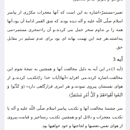
تعبير«مستمرّ»اشاره به اين است كه آنها معجزات مكرّرى از پيامبر
اسلام صلّى اللّه عليه و آله ديده بودند كه شق القمر ادامۀ آن بود،آنها
همه را بر تداوم سحر حمل مى كردند،و آن را«سحرى مستمر»مى
پنداشتند،هر چند اين تهمت بهانه اى بود براى عدم تسليم در مقابل
حق.
آيه 3
(آيه 3)-در اين آيه به دليل مخالفت آنها و همچنين به نتيجۀ شوم اين
مخالفت،اشاره كرده،مى افزايد:«آنها(آيات خدا را)تكذيب كردند،و از
هواى نفسشان پيروى نمودند،و هر امرى قرارگاهى دارد» (وَ كَذَّبُوا وَ
اتَّبَعُوا أَهْواءَهُمْ وَ كُلُّ أَمْرٍ مُسْتَقِرٌّ) .
سر چشمۀ مخالفت آنها و تكذيب پيامبر اسلام صلّى اللّه عليه و آله يا
تكذيب معجزات و دلائل او،و همچنين تكذيب رستاخيز و قيامت،پيروى
از هواى نفس،تعصبها و لجاجتها و خود خواهيها بود.