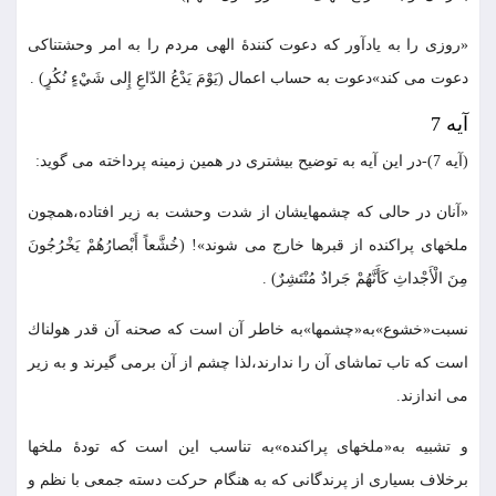
«روزى را به يادآور كه دعوت كنندۀ الهى مردم را به امر وحشتناكى
دعوت مى كند»دعوت به حساب اعمال (يَوْمَ يَدْعُ الدّاعِ إِلى شَيْءٍ نُكُرٍ) .
آيه 7
(آيه 7)-در اين آيه به توضيح بيشترى در همين زمينه پرداخته مى گويد:
«آنان در حالى كه چشمهايشان از شدت وحشت به زير افتاده،همچون
ملخهاى پراكنده از قبرها خارج مى شوند»! (خُشَّعاً أَبْصارُهُمْ يَخْرُجُونَ
مِنَ الْأَجْداثِ كَأَنَّهُمْ جَرادٌ مُنْتَشِرٌ) .
نسبت«خشوع»به«چشمها»به خاطر آن است كه صحنه آن قدر هولناك
است كه تاب تماشاى آن را ندارند،لذا چشم از آن برمى گيرند و به زير
مى اندازند.
و تشبيه به«ملخهاى پراكنده»به تناسب اين است كه تودۀ ملخها
برخلاف بسيارى از پرندگانى كه به هنگام حركت دسته جمعى با نظم و