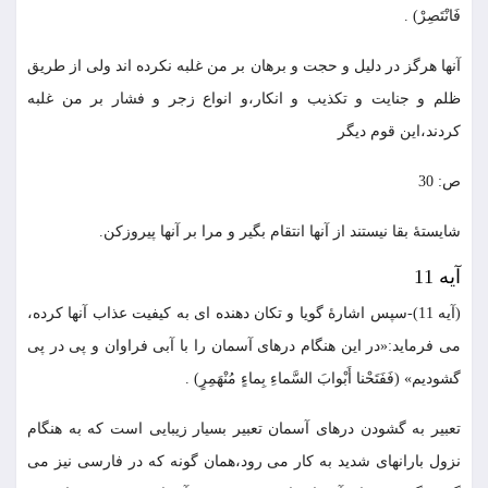
فَانْتَصِرْ) .
آنها هرگز در دليل و حجت و برهان بر من غلبه نكرده اند ولى از طريق
ظلم و جنايت و تكذيب و انكار،و انواع زجر و فشار بر من غلبه
كردند،اين قوم ديگر
ص: 30
شايستۀ بقا نيستند از آنها انتقام بگير و مرا بر آنها پيروزكن.
آيه 11
(آيه 11)-سپس اشارۀ گويا و تكان دهنده اى به كيفيت عذاب آنها كرده،
مى فرمايد:«در اين هنگام درهاى آسمان را با آبى فراوان و پى در پى
گشوديم» (فَفَتَحْنا أَبْوابَ السَّماءِ بِماءٍ مُنْهَمِرٍ) .
تعبير به گشودن درهاى آسمان تعبير بسيار زيبايى است كه به هنگام
نزول بارانهاى شديد به كار مى رود،همان گونه كه در فارسى نيز مى