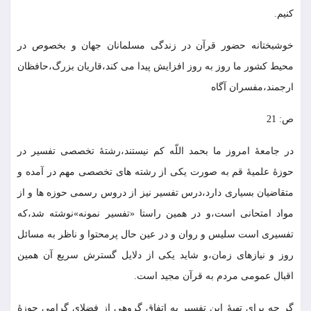
كنيم.
خوشبختانه حضور قرآن در زندگى مسلمانان جهان و بخصوص در
محيط كشور ما روز به روز افزايش پيدا مى كند،قاريان بزرگ،حافظان
ارجمند،مفسران آگاه
ص: 21
در جامعۀ امروز ما بحمد اللّه كم نيستند،رشتۀ تخصصى تفسير در
حوزۀ علميۀ قم به صورت يكى از رشته هاى تخصصى مهم در آمده و
متقاضيان بسيارى دارد،درس تفسير نيز از دروس رسمى حوزه ها و از
مواد امتحانى است،و در همين راستا «تفسير نمونه»نوشته شد،كه
تفسيرى است سليس و روان و در عين حال پرمحتوا و ناظر به مسائل
روز و نيازهاى زمان،و شايد يكى از دلايل گسترش سريع آن همين
اقبال عمومى مردم به قرآن مجيد است.
گر چه براى تهيۀ اين تفسير به اتفاق گروهى از فضلاى گرامى حوزۀ