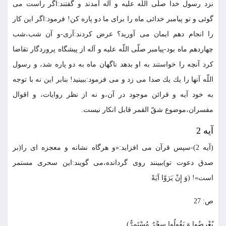
نزد رسول خدا صلّى اللّه عليه و آله آمدند و گفتند:اگر راست مى
گوئى و تو پيامبر خدائى ماه را براى ما دو پاره كن! فرمود:اگر اين كار
را انجام دهم ايمان مى آوريد؟ عرض كردند:آرى-و آن شب،شب
چهاردهم ماه بود-پيامبر صلّى اللّه عليه و آله از پيشگاه پروردگار تقاضا
كرد آنچه را خواستند به او بدهد ناگهان ماه به دو پاره شد، و رسول
اللّه آنها را يك يك صدا مى زد و مى فرمود:ببينيد! بنابر اين نه با توجه
به خود آيه و قرائن موجود در آن،و نه از نظر روايات، و اقوال
مفسران،موضوع شقّ القمر قابل انكار نيست.
آيه 2
(آيه 2)-سپس قرآن مى افزايد:«و هرگاه نشانه و معجزه اى را(بر
صدق دعوت تو)ببينند روى گردانده،مى گويند:اين سحرى مستمر
است»! (وَ إِنْ يَرَوْا آيَةً
ص: 27
يُعْرِضُوا وَ يَقُولُوا سِحْرٌ مُسْتَمِرٌّ).