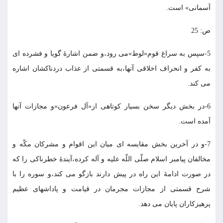
آسمانى» است.
ص: 25
5-سپس به سراغ قوم«لوط»مى رود،و ضمن اشارۀ گويا و فشرده اى
به كفر و انحراف اخلاقى آنها،به قسمتى از عذاب دردناكشان اشاره
مى كند.
6-در بخش ديگر سخن بسيار كوتاهى از«آل فرعون»و مجازات آنها
آمده است.
7-و در آخرين بخش مقايسه اى ميان اين اقوام و مشركان مكّه و
مخالفان پيامبر اسلام صلّى اللّه عليه و آله كرده،آيندۀ خطرناكى را كه
در صورت ادامۀ اين راه در پيش دارند بازگو مى كند،و سوره را با
شرح قسمتى از مجازات مجرمان در قيامت و پاداشهاى عظيم
پرهيزكاران پايان مى دهد.