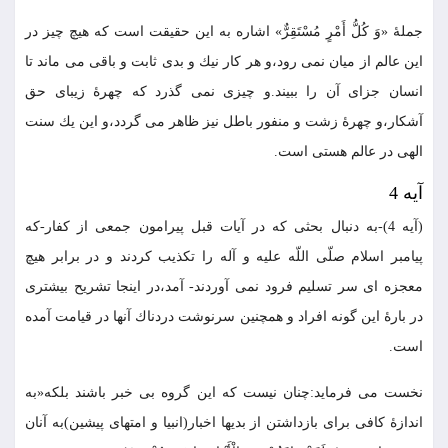
جملۀ «وَ كُلُّ أَمْرٍ مُسْتَقِرٌّ» اشاره به اين حقيقت است كه هيچ چيز در
اين عالم از ميان نمى رود،و هر كار نيك و بدى ثابت و باقى مى ماند تا
انسان جزاى آن را ببيند.و چيزى نمى گذرد كه چهرۀ زيباى حق
آشكار،و چهرۀ زشت و منفور باطل نيز ظاهر مى گردد،و اين يك سنت
الهى در عالم هستى است.
آيه 4
(آيه 4)-به دنبال بحثى كه در آيات قبل پيرامون جمعى از كفار-كه
پيامبر اسلام صلّى اللّه عليه و آله را تكذيب كردند و در برابر هيچ
معجزه اى سر تسليم فرود نمى آوردند- آمد،در اينجا تشريح بيشترى
در بارۀ اين گونه افراد و همچنين سرنوشت دردناك آنها در قيامت آمده
است.
نخست مى فرمايد:چنان نيست كه اين گروه بى خبر باشند بلكه«به
اندازۀ كافى براى بازداشتن از بديها اخبار(انبيا و امتهاى پيشين)به آنان