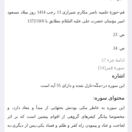
قم-حوزۀ علميه ناصر مكارم شيرازى 13 رجب 1414 روز ميلاد مسعود
امير مؤمنان حضرت على عليه السّلام مطابق با 1372/10/6
ص: 23
ص: 24
ادامۀ جزء 27
سورۀ قمر[54]
اشاره
اين سوره در«مكّه»نازل شده و داراى 55 آيه است
محتواى سوره:
اين سوره به خاطر مكى بودنش بحثهايى از مبدأ و معاد دارد، و
مخصوصا بيانگر كيفرهاى گروهى از اقوام پيشين است كه بر اثر
لجاجت و عناد و پيمودن راه كفر و ظلم و فساد يكى،پس از ديگرى،به