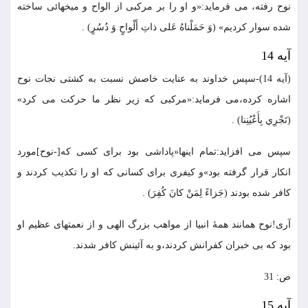
نوح رفته، مى فرمايد:«و او را بر مركبى از الواح و ميخهائى ساخته
شده سوار كرديم» (وَ حَمَلْناهُ عَلى ذاتِ أَلْواحٍ وَ دُسُرٍ) .
آيه 14
(آيه 14)-سپس خداوند به عنايت خاصش نسبت به كشتى نجات نوح
اشاره كرده،مى فرمايد:«مركبى كه زير نظر ما حركت مى كرد»
(تَجْرِي بِأَعْيُنِنا) .
سپس مى افزايد:تمام اينها«پاداشى بود براى كسى كه[-نوح]مورد
انكار قرار گرفته بود»و كيفرى براى كسانى كه او را تكذيب كردند و
كافر شده بودند (جَزاءً لِمَنْ كانَ كُفِرَ) .
آرى!نوح همانند همۀ انبيا از مواهب بزرگ الهى و از نعمتهاى عظيم او
بود كه بى خبران كفرانش كردند،و به آئينش كافر شدند.
ص: 31
آيه 15