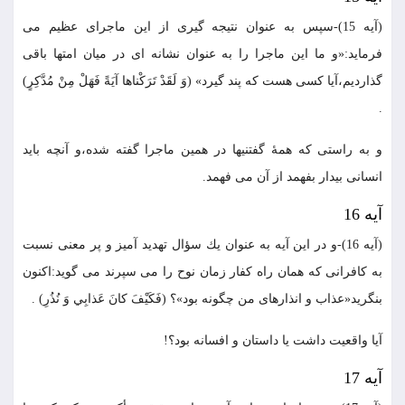
(آيه 15)-سپس به عنوان نتيجه گيرى از اين ماجراى عظيم مى
فرمايد:«و ما اين ماجرا را به عنوان نشانه اى در ميان امتها باقى
گذارديم،آيا كسى هست كه پند گيرد» (وَ لَقَدْ تَرَكْناها آيَةً فَهَلْ مِنْ مُدَّكِرٍ)
.
و به راستى كه همۀ گفتنيها در همين ماجرا گفته شده،و آنچه بايد
انسانى بيدار بفهمد از آن مى فهمد.
آيه 16
(آيه 16)-و در اين آيه به عنوان يك سؤال تهديد آميز و پر معنى نسبت
به كافرانى كه همان راه كفار زمان نوح را مى سپرند مى گويد:اكنون
بنگريد«عذاب و انذارهاى من چگونه بود»؟ (فَكَيْفَ كانَ عَذابِي وَ نُذُرِ) .
آيا واقعيت داشت يا داستان و افسانه بود؟!
آيه 17