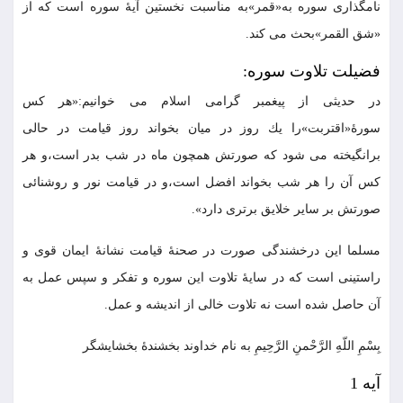
نامگذارى سوره به«قمر»به مناسبت نخستين آيۀ سوره است كه از
«شق القمر»بحث مى كند.
فضيلت تلاوت سوره:
در حديثى از پيغمبر گرامى اسلام مى خوانيم:«هر كس
سورۀ«اقتربت»را يك روز در ميان بخواند روز قيامت در حالى
برانگيخته مى شود كه صورتش همچون ماه در شب بدر است،و هر
كس آن را هر شب بخواند افضل است،و در قيامت نور و روشنائى
صورتش بر ساير خلايق برترى دارد».
مسلما اين درخشندگى صورت در صحنۀ قيامت نشانۀ ايمان قوى و
راستينى است كه در سايۀ تلاوت اين سوره و تفكر و سپس عمل به
آن حاصل شده است نه تلاوت خالى از انديشه و عمل.
بِسْمِ اللّهِ الرَّحْمنِ الرَّحِيمِ به نام خداوند بخشندۀ بخشايشگر
آيه 1