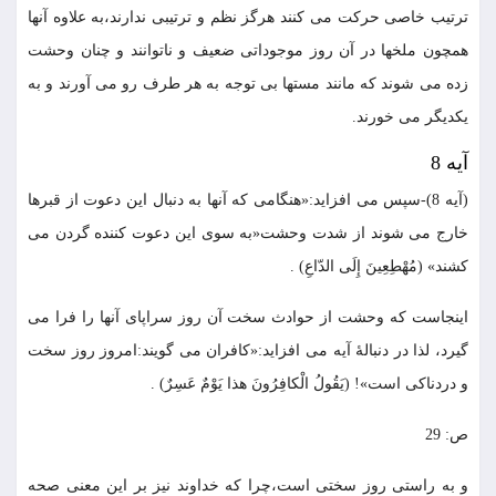
ترتيب خاصى حركت مى كنند هرگز نظم و ترتيبى ندارند،به علاوه آنها
همچون ملخها در آن روز موجوداتى ضعيف و ناتوانند و چنان وحشت
زده مى شوند كه مانند مستها بى توجه به هر طرف رو مى آورند و به
يكديگر مى خورند.
آيه 8
(آيه 8)-سپس مى افزايد:«هنگامى كه آنها به دنبال اين دعوت از قبرها
خارج مى شوند از شدت وحشت«به سوى اين دعوت كننده گردن مى
كشند» (مُهْطِعِينَ إِلَى الدّاعِ) .
اينجاست كه وحشت از حوادث سخت آن روز سراپاى آنها را فرا مى
گيرد، لذا در دنبالۀ آيه مى افزايد:«كافران مى گويند:امروز روز سخت
و دردناكى است»! (يَقُولُ الْكافِرُونَ هذا يَوْمٌ عَسِرٌ) .
ص: 29
و به راستى روز سختى است،چرا كه خداوند نيز بر اين معنى صحه