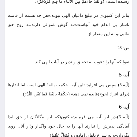
رسيده است» (وَ لَقَدْ جاءَهُمْ مِنَ الْأَنْباءِ ما فِيهِ مُزْدَجَرٌ) .
بنابر اين كمبودى در تبليغ داعيان الهى نبوده،«هر چه هست از قامت
ناساز بى اندام خود آنهاست»نه گوش شنوائى دارند،نه روح حق
طلبى،و نه اين مقدار از
ص: 28
تقوا كه آنها را دعوت به تحقيق و تدبر در آيات الهى كند.
آيه 5
(آيه 5)-سپس مى افزايد:«اين آيت حكمت بالغۀ الهى است اما انذارها
(براى افراد لجوج)فايده نمى دهد» (حِكْمَةٌ بالِغَةٌ فَما تُغْنِ النُّذُرُ) .
آيه 6
(آيه 6)-در اين آيه مى فرمايد:«اكنون(كه اين بيگانگان از حق ابدا
آمادگى پذيرش را ندارند آنها را به حال خود واگذار و)از آنان روى
بگردان»و به سراغ دلهاى آماده رو فَتَوَلَّ عَنْهُمْ) .