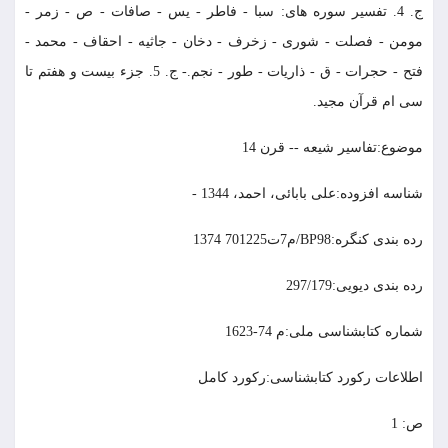
ج. 4. تفسیر سوره های: سبا - فاطر - یس - صافات - ص - زمر -
مومن - فصلت - شوری - زخرف - دخان - جاثیه - احقاف - محمد -
فتح - حجرات - ق - ذاریات - طور - نجم.- ج. 5. جزء بیست و هفتم تا
سی ام قرآن مجید.
موضوع:تفاسیر شیعه -- قرن 14
شناسه افزوده:علی بابائی، احمد، 1344 -
رده بندی کنگره:BP98/م7ت701225 1374
رده بندی دیویی:297/179
شماره کتابشناسی ملی:م 74-1623
اطلاعات رکورد کتابشناسی:ركورد كامل
ص: 1