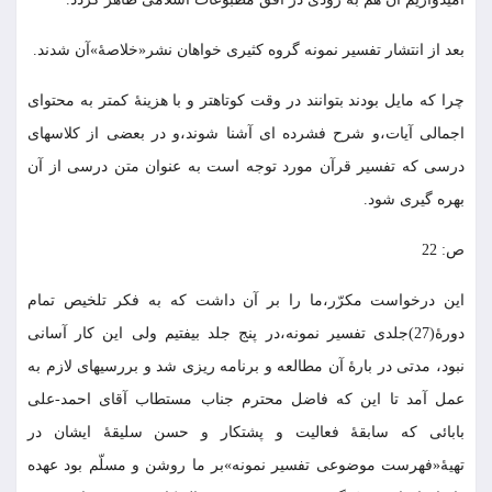
بعد از انتشار تفسير نمونه گروه كثيرى خواهان نشر«خلاصۀ»آن شدند.
چرا كه مايل بودند بتوانند در وقت كوتاهتر و با هزينۀ كمتر به محتواى
اجمالى آيات،و شرح فشرده اى آشنا شوند،و در بعضى از كلاسهاى
درسى كه تفسير قرآن مورد توجه است به عنوان متن درسى از آن
بهره گيرى شود.
ص: 22
اين درخواست مكرّر،ما را بر آن داشت كه به فكر تلخيص تمام
دورۀ(27)جلدى تفسير نمونه،در پنج جلد بيفتيم ولى اين كار آسانى
نبود، مدتى در بارۀ آن مطالعه و برنامه ريزى شد و بررسيهاى لازم به
عمل آمد تا اين كه فاضل محترم جناب مستطاب آقاى احمد-على
بابائى كه سابقۀ فعاليت و پشتكار و حسن سليقۀ ايشان در
تهيۀ«فهرست موضوعى تفسير نمونه»بر ما روشن و مسلّم بود عهده