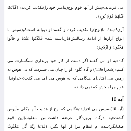
مى فرمايد:«پيش از آنها قوم نوح(پيامبر خود را)تكذيب كردند» (كَذَّبَتْ
قَبْلَهُمْ قَوْمُ نُوحٍ) .
آرى!«بندۀ ما(نوح)را تكذيب كرده و گفتند:او ديوانه است!و(سپس با
انواع آزارها از ادامۀ رسالتش)بازداشته شد» فَكَذَّبُوا عَبْدَنا وَ قالُوا
مَجْنُونٌ وَ ازْدُجِرَ) .
گاه«به او مى گفتند:اگر دست از كار خود برندارى سنگسارت مى
كنيم»(شعراء116/) و گاه گلوى او را چنان مى فشردند كه بى هوش به
زمين مى افتاد،اما هنگامى كه به هوش مى آمد مى گفت:«خداوندا!
قوم مرا ببخش كه نمى دانند».
آيه 10
(آيه 10)-سپس مى افزايد:هنگامى كه نوح از هدايت آنها بكلى مأيوس
گشت«به درگاه پروردگار عرضه داشت:من مغلوب(اين قوم
طغيانگر)شده ام انتقام مرا از آنها بگير» (فَدَعا رَبَّهُ أَنِّي مَغْلُوبٌ