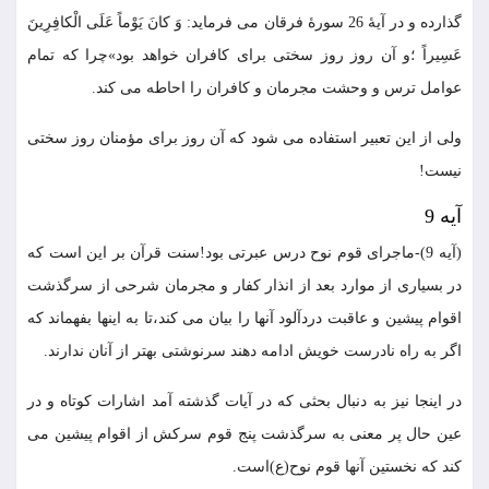
گذارده و در آيۀ 26 سورۀ فرقان مى فرمايد: وَ كانَ يَوْماً عَلَى الْكافِرِينَ
عَسِيراً ؛و آن روز روز سختى براى كافران خواهد بود»چرا كه تمام
عوامل ترس و وحشت مجرمان و كافران را احاطه مى كند.
ولى از اين تعبير استفاده مى شود كه آن روز براى مؤمنان روز سختى
نيست!
آيه 9
(آيه 9)-ماجراى قوم نوح درس عبرتى بود!سنت قرآن بر اين است كه
در بسيارى از موارد بعد از انذار كفار و مجرمان شرحى از سرگذشت
اقوام پيشين و عاقبت دردآلود آنها را بيان مى كند،تا به اينها بفهماند كه
اگر به راه نادرست خويش ادامه دهند سرنوشتى بهتر از آنان ندارند.
در اينجا نيز به دنبال بحثى كه در آيات گذشته آمد اشارات كوتاه و در
عين حال پر معنى به سرگذشت پنج قوم سركش از اقوام پيشين مى
كند كه نخستين آنها قوم نوح(ع)است.