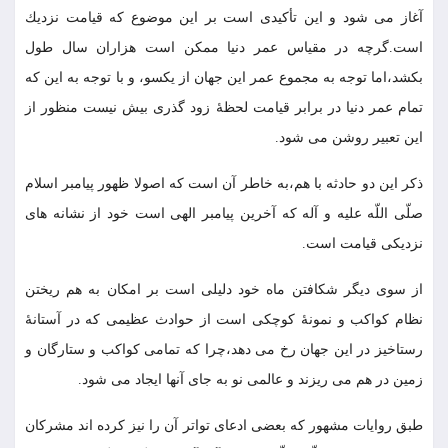
آغاز مى شود و اين تأكيدى است بر اين موضوع كه قيامت نزديك
است.گرچه در مقياس عمر دنيا ممكن است هزاران سال طول
بكشد،اما توجه به مجموع عمر اين جهان از يكسو، و با توجه به اين كه
تمام عمر دنيا در برابر قيامت لحظۀ زود گذرى بيش نيست منظور از
اين تعبير روشن مى شود.
ذكر اين دو حادثه با هم،به خاطر آن است كه اصولا ظهور پيامبر اسلام
صلّى اللّه عليه و آله كه آخرين پيامبر الهى است خود از نشانه هاى
نزديكى قيامت است.
از سوى ديگر شكافتن ماه خود دليلى است بر امكان به هم ريختن
نظام كواكب و نمونۀ كوچكى است از حوادث عظيمى كه در آستانۀ
رستاخيز در اين جهان رخ مى دهد،چرا كه تمامى كواكب و ستارگان و
زمين در هم مى ريزند و عالمى نو به جاى آنها ايجاد مى شود.
طبق روايات مشهور كه بعضى ادعاى تواتر آن را نيز كرده اند مشركان