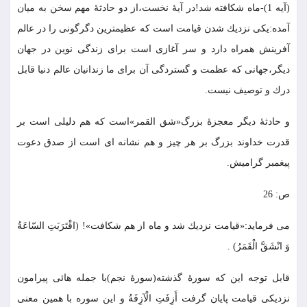
(آيه 1)-ماه شكافته شد!در آيۀ نخست،از دو حادثۀ مهم سخن به ميان
آمده:يكى نزديك شدن قيامت است كه عظيمترين دگرگونى را در عالم
آفرينش همراه دارد و سر آغازى است براى زندگى نوين در جهان
ديگر،جهانى كه عظمت و گستردگى آن براى ما زندانيان عالم دنيا قابل
درك و توصيف نيست.
و حادثۀ ديگر معجزۀ بزرگ«شق القمر»است كه هم دليلى است بر
قدرت خداوند بزرگ بر هر چيز و هم نشانه اى است از صدق دعوت
پيغمبر گراميش.
ص: 26
مى فرمايد:«قيامت نزديك شد و ماه از هم شكافت»! (اقْتَرَبَتِ السّاعَةُ
وَ انْشَقَّ الْقَمَرُ) .
قابل توجه اين كه سورۀ گذشته(سورۀ نجم)با جمله هائى پيرامون
نزديكى قيامت پايان گرفت أَزِفَتِ الْآزِفَةُ و اين سوره با همين معنى