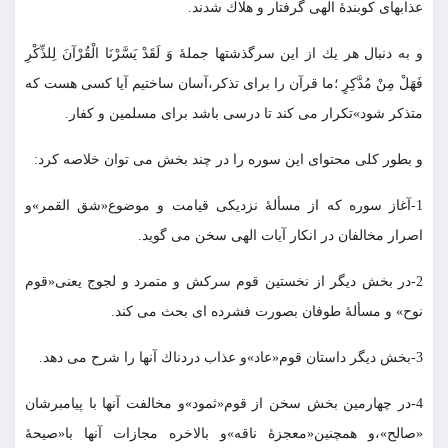
عذابهاى كوبندۀ الهى گرفتار و هلاك شدند.
و به دنبال هر يك از اين سرگذشتها جملۀ وَ لَقَدْ يَسَّرْنَا الْقُرْآنَ لِلذِّكْرِ
فَهَلْ مِنْ مُدَّكِرٍ ؛ما قرآن را براى تذكر،آسان ساختيم آيا كسى هست كه
متذكر شود»تكرار مى كند تا درسى باشد براى مسلمين و كفار.
و بطور كلى محتواى اين سوره را در چند بخش مى توان خلاصه كرد:
1-آغاز سوره كه از مسألۀ نزديكى قيامت و موضوع«شق القمر»و
اصرار مخالفان در انكار آيات الهى سخن مى گويد.
2-در بخش ديگر از نخستين قوم سركش و متمرد و لجوج يعنى«قوم
نوح» و مسألۀ طوفان بصورت فشرده اى بحث مى كند.
3-بخش ديگر داستان قوم«عاد»و عذاب دردناك آنها را شرح مى دهد.
4-در چهارمين بخش سخن از قوم«ثمود»و مخالفت آنها با پيامبرشان
«صالح»،و همچنين«معجزۀ ناقه»و بالاخره مجازات آنها با«صيحۀ