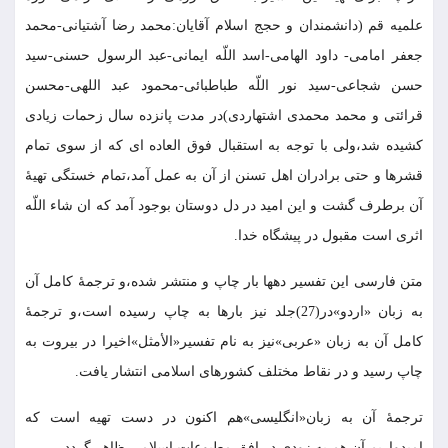
علميه قم (دانشمندان و حجج اسلام آقايان:محمد رضا آشتيانى-محمد
جعفر امامى- داود الهامى-اسد اللّه ايمانى-عبد الرسول حسنى-سيد
حسن شجاعى-سيد نور اللّه طباطبائى-محمود عبد اللهى-محسن
قرائتى و محمد محمدى اشتهاردى)در مدت پانزده سال زحمات زيادى
كشيده شد،ولى با توجه به استقبال فوق العاده اى كه از سوى تمام
قشرها و حتى برادران اهل تسنن از آن به عمل آمد،تمام خستگى تهيۀ
آن برطرف گشت و اين اميد در دل دوستان بوجود آمد كه ان شاء اللّه
اثرى است مقبول در پيشگاه خدا.
متن فارسى اين تفسير دهها بار چاپ و منتشر شده،و ترجمۀ كامل آن
به زبان «اردو»در(27)جلد نيز بارها به چاپ رسيده است،و ترجمۀ
كامل آن به زبان «عربى»نيز به نام تفسير«الأمثل»اخيرا در بيروت به
چاپ رسيد و در نقاط مختلف كشورهاى اسلامى انتشار يافت.
ترجمۀ آن به زبان«انگليسى»هم اكنون در دست تهيه است كه
اميدواريم آن هم به زودى در افق مطبوعات اسلامى ظاهر گردد.