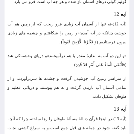
گوئيم:گوئى درهاى آسمان باز شده و هر چه آب است فرو مى بارد.
آيه 12
(آيه 12)-نه تنها از آسمان آب زيادى فرو ريخت كه از زمين هم آب
جوشيد،چنانكه در آيه آمده:«و زمين را شكافتيم و چشمه هاى زيادى
بيرون فرستاديم (وَ فَجَّرْنَا الْأَرْضَ عُيُوناً) .
«و اين دو آب به اندازۀ مقدر با هم درآميختند»و درياى وحشتناكى شد
(فَالْتَقَى الْماءُ عَلى أَمْرٍ قَدْ قُدِرَ) .
از سراسر زمين آب جوشيدن گرفت و چشمه ها سربرآوردند و از
تمامى آسمان آب باريدن گرفت و به هم پيوستند و دريائى عظيم و
طوفان تشكيل دادند.
آيه 13
(آيه 13)-در اينجا قرآن دنبالۀ مسألۀ طوفان را رها ساخته-چرا كه آنچه
بايد گفته شود در جمله هاى قبل جمع است-و به سراغ كشتى نجات