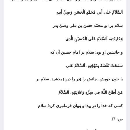
اَلسَّلآمُ عَلى أَبي مُحَمَّدٍ الْحَسَنِ وَصِيِّ أَبيهِ
سلام بر ابو محمّد حسن بن علی وصىّ پدر
وَخَليفَتِهِ، اَلسَّلآمُ عَلَى الْحُسَيْنِ الَّذي
و جانشين او بود؛ سلام بر امام حسين آن كه
سَمَحَتْ نَفْسُهُ بِمُهْجَتِهِ، اَلسَّلآمُ عَلى
با خون خویش، جانش را (در را دین) بخشید. سلام بر
مَنْ أَطاعَ اللَّهَ في سِرِّهِ وَعَلانِيَتِهِ، اَلسَّلآمُ
كسى كه خدا را در پیدا و پنهان فرمانبری كرد؛ سلام
ص: 17