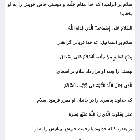
سلام بر ابراهيم! كه خدا مقام خلّت و دوستى خاص خویش را به او
بخشيد؛
اَلسَّلآمُ عَلى إِسْماعيلَ الَّذي فَداهُ اللَّهُ
سلام بر اسماعيل! كه خدا قربانى گرانقدر
بِذِبْحٍ عَظيمٍ مِنْ جَنَّتِهِ، اَلسَّلآمُ عَلى إِسْحاقَ
بهشتی را فِديه او قرار داد سلام بر اسحاق!
الَّذي جَعَلَ اللَّهُ النُّبُوَّةَ في ذُرِّيَّتِهِ، اَلسَّلآمُ
كه خداوند پيامبرى را در خاندان او مقرر فرمود. سلام
عَلى يَعْقُوبَ الَّذي رَدَّ اللَّهُ عَلَيْهِ بَصَرَهُ
بر يعقوب! كه خداوند با رحمت خویش، بینائیش را به او