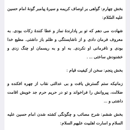
بخش چهارم: گواهی بر اوصاف کریمه و سیرۀ پیامبر گونۀ امام حسین
علیه السّلام:
شهادت می دهم که تو بر پادارندۀ نماز و عطا کنندۀ زکات بودی. به
معروف فرمان دادی و از ناشایستگی و ظلم باز داشتی. مطیع خدا
بودی و نافرمانی او نکردی. به او و به ریسمان او چنگ زدی و
خشنودش ساختی ... .
بخش پنجم: سخن از کیفیت قیام :
زمانیکه ستم گسترش یافت و بی عدالتی نقاب از چهره افکنده و
ضلالت، پیروانش را فراخواند و تو در حریم حرم جد خویش اقامت
داشتی و ...
بخش ششم: شرح مصائب و چگونگی کشته شدن امام حسین عليه
السلام و اسارت اهلبيت عليهم السلام: