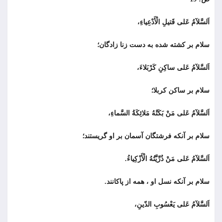
اَلسَّلآمُ عَلى قَتيلِ الْأَدْعِياءِ،
سلام بر كشته شده به دست زنا زادگان؛
اَلسَّلآمُ عَلى ساكِنِ كَرْبَلاءَ،
سلام بر ساكن كربلا؛
اَلسَّلآمُ عَلى مَنْ بَكَتْهُ مَلائِكَةُ السَّماءِ،
سلام بر آنكه فرشتگان آسمان بر او گريستند؛
اَلسَّلآمُ عَلى مَنْ ذُرِّيَّتُهُ الْأَزْكِياءُ.
سلام بر آنكه نسل او ، همه از پاکانند.
اَلسَّلآمُ عَلى يَعْسُوبِ الدّينِ،