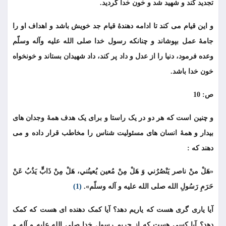
تجدید کند و شهید شد و خون خدا گردید.
و این قیام می کند تا ادامه دهندۀ قیام جد خویش باشد و اهداف او را
جامۀ عمل بپوشاند و چنانکه رسول خدا صلى الله عليه وآله وسلّم
وعده فرمود، دنیا را از عدل و داد پر کند، داد شهیدان بستاند و خونخواه
خون خدا باشد.
ص: 10
و چنین است که هر دو در یک راستا و برای یک هدف همۀ وجدان های
بیدار و همۀ انسان های مسئولیت شناس را مخاطب قرار داده و می
دهند که :
«هَلْ منْ ناصر يَنْصُرُني وَ هَلْ مِنْ مُعين يُعينُني، هَلْ مِنْ ذَابٍّ يَذُبُ عَنْ
حَرَمِ رَسُولِ الله صلى الله علیه و آله وسلّم».
(1)
آیا یاری گری هست که یاریم دهد؟ آیا کمک دهنده ای هست که کمک
دهد؟ آیا کسی هست که از حریم رسول خدا صلی الله علیه و آله و