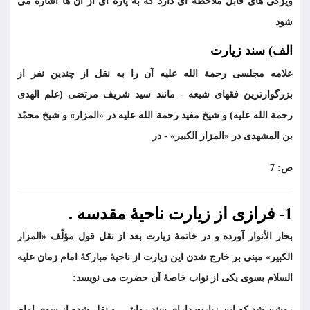
ویژگی های قابل ملاحظه ای دارد که به پاره ای از آن ها اشاره می
شود
الف) سند زیارت
علامه مجلسى رحمة الله عليه آن را به نقل از چندین نفر از
بزرگوارترین فقهای شیعه - مانند سید شریف مرتضی (علم الهدی
رحمة الله علیه) و شیخ مفید رحمة الله علیه در «المزار» و شیخ محمّد
بن المشهدی در «المزار الکبیر» - در
ص: 7
1- فرازی از زیارت ناحیۀ مقدسه .
بحار الأنوار آورده و در خاتمۀ زیارت بعد از نقل قول مؤلّف «المزار
الكبير» مبنى بر خارج شدن این زیارت از ناحیۀ مبارکۀ امام زمان علیه
السلام بسوی یکی از نواب خاصۀ آن حضرت می نویسد:
روشن شد که این زیارت دارای سند روایتی، و نقل شده از سوی امام