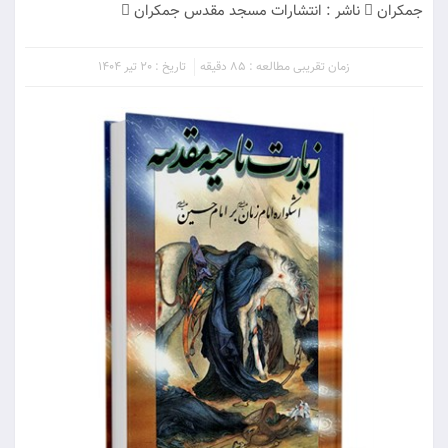
جمکران  ناشر : انتشارات مسجد مقدس جمکران 
زمان تقریبی مطالعه : 85 دقیقه
تاریخ : 20 تیر 1404