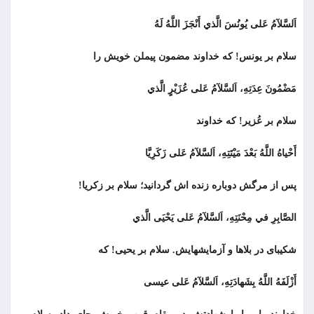
اَلسَّلآمُ عَلى يُونُسَ الَّذي أَنْجَزَ اللَّهُ لَهُ
سلام بر يونس! كه خداوند مضمون پیملن خویش را
مَضْمُونَ عِدَتِهِ، اَلسَّلآمُ عَلى عُزَيْرٍ الَّذي
سلام بر عُزير! كه خداوند
أَحْياهُ اللَّهُ بَعْدَ مَيْتَتِهِ، اَلسَّلآمُ عَلى زَكَرِيَّا
پس از مرگش دوباره زنده اش گردانید؛ سلام بر زكريا!
الصَّابِرِ في مِحْنَتِهِ، اَلسَّلآمُ عَلى يَحْيَى الَّذي
شکیبای در بلاها و آزمایشهایش. سلام بر يحيى! كه
أَزْلَفَهُ اللَّهُ بِشَهادَتِهِ، اَلسَّلآمُ عَلى عيسى