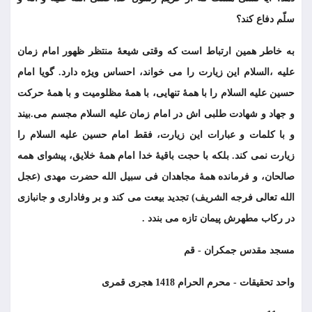
سلّم دفاع کند؟
به خاطر همین ارتباط است که وقتی شیعۀ منتظر ظهور امام زمان
علیه ،السلام این زیارت را می خواند، احساس ویژه دارد. گویا امام
حسین علیه السلام را با همۀ تنهایی، با همۀ مظلومیت و با همۀ حرکت
و جهاد و شهادت طلبی اش در امام زمان علیه السلام مجسم می.بیند
و با کلمات و عبارات این زیارت، فقط امام حسین علیه السلام را
زیارت نمی کند. بلکه با حجت باقیۀ خدا امام همۀ خلایق، پیشوای همه
صالحان، و فرمانده همۀ مجاهدان فی سبیل الله حضرت مهدی (عجل
الله تعالى فرجه الشريف) تجدید بیعت می کند و بر وفاداری و جانبازی
در رکاب مطهرش پیمان تازه می بندد .
مسجد مقدس جمكران - قم
واحد تحقيقات - محرم الحرام 1418 هجری قمری