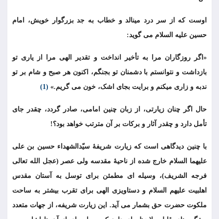
اوست که از سر درد مینالد و خطاب به جد بزرگوار خویش، امام
حسین علیه السلام می گوید:
«اگر روزگاران مرا به تأخیر انداخت و تقدیر الهی مرا از یاری تو
بازداشت و نتوانستم با دشمنان تو بجنگم، اکنون هر صبح و شام بر تو
ندبه و زاری میکنم و برایت بجای اشک، خون می گریم.»
(1)
حال اگر چنان زیارتی، از زبان چنین امامی، صادر گردد، چقدر جای
تأمل دارد و چقدر آثار و برکات بر آن مترتب خواهد بود؟!
با چنین دیدگاهی است که زیارت شريفۀ سيّدالشهداء حسين بن على
عليهما السلام خارج شده از ناحیۀ مقدسه ولی عصر (عجل الله تعالى
فرجه الشريف)، وسیله ای مطمئن برای توسل به آستان مقدس
اهلبیت علیهم السلام و دستاویزی الهی برای تقرب بیشتر به ساحت
ملکوت حضرت حق بشمار می آید. این زیارت شریفه، از جهات متعدد