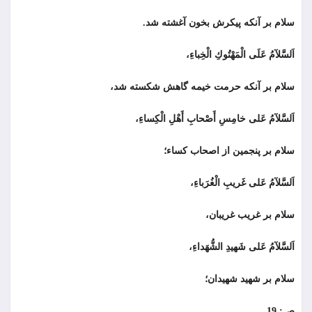
سلام بر آنکه پیکرش بخون آغشته شد.
اَلسَّلآمُ عَلَى الْمَهْتُوكِ الْخِباءِ،
سلام بر آنكه حرمت خيمه گاهش شکسته شد،
اَلسَّلآمُ عَلى خامِسِ أَصْحابِ أَهْلِ الْكِساءِ،
سلام بر پنجمين از اصحاب كساء؛
اَلسَّلآمُ عَلى غَريبِ الْغُرَباءِ،
سلام بر غريب غريبان،
اَلسَّلآمُ عَلى شَهيدِ الشُّهَداءِ،
سلام بر شهيد شهيدان؛
ص: 19