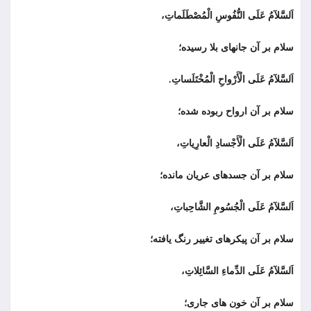
اَلسَّلآمُ عَلَى النُّفُوسِ الْمُصْطَلَماتِ،
سلام بر آن جانهاى بلا رسیده؛
اَلسَّلآمُ عَلَى الْأَرْواحِ الْمُخْتَلَساتِ.
سلام بر آن ارواح ربوده شده؛
اَلسَّلآمُ عَلَى الْأَجْسادِ الْعارِياتِ،
سلام بر آن جسدهای عريان مانده؛
اَلسَّلآمُ عَلَى الْجُسُومِ الشَّاحِباتِ،
سلام بر آن پیکرهای تغییر رنگ یافته؛
اَلسَّلآمُ عَلَى الدِّماءِ السَّائِلاتِ،
سلام بر آن خون هاى جارى؛