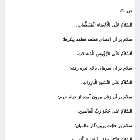
ص: 21
اَلسَّلآمُ عَلَى الْأَعْضاءِ الْمُقَطَّعاتِ،
سلام بر آن اعضای قطعه قطعه پیکرها؛
اَلسَّلآمُ عَلَى الرُّؤُوسِ الْمُشالاتِ،
سلام بر آن سرهاى بالای نيزه رفته؛
اَلسَّلآمُ عَلَى النِّسْوَةِ الْبارِزاتِ،
سلام بر آن زنان بیرون آمده از خیام حرم؛
اَلسَّلآمُ عَلى حُجَّةِ رَبِّ الْعالَمينَ،
سلام بر حجّت پروردگار عالمیان؛