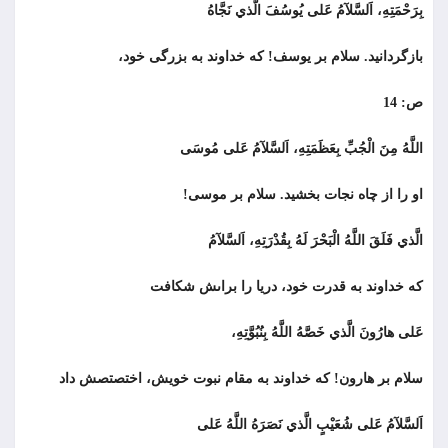
بِرَحْمَتِهِ، اَلسَّلآمُ عَلى يُوسُفَ الَّذي نَجَّاهُ
بازگردانید. سلام بر يوسف! كه خداوند به بزرگی خود،
ص: 14
اللَّهُ مِنَ الْجُبِّ بِعَظَمَتِهِ، اَلسَّلآمُ عَلى مُوسَى
او را از چاه نجات بخشيد. سلام بر موسى!
الَّذي فَلَقَ اللَّهُ الْبَحْرَ لَهُ بِقُدْرَتِهِ، اَلسَّلآمُ
كه خداوند به قدرت خود، دريا را براىش شكافت
عَلى هارُونَ الَّذي خَصَّهُ اللَّهُ بِنُبُوَّتِهِ،
سلام بر هارون! كه خداوند به مقام نبوت خویش، اختصتصش داد
اَلسَّلآمُ عَلى شُعَيْبٍ الَّذي نَصَرَهُ اللَّهُ عَلى