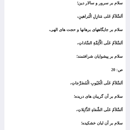
سلام بر سرور و سالار دين؛
اَلسَّلآمُ عَلى مَنازِلِ الْبَراهينِ،
سلام بر جایگاههای برهانها و حجت های الهى،
اَلسَّلآمُ عَلَى الْأَئِمَّةِ السَّاداتِ،
سلام بر پیشوایان شرافتمند؛
ص: 20
اَلسَّلآمُ عَلَى الْجُيُوبِ الْمُضَرَّجاتِ،
سلام بر آن گريبان هاى دریده؛
اَلسَّلآمُ عَلَى الشِّفاهِ الذَّابِلاتِ،
سلام بر آن لبان خشكيده؛