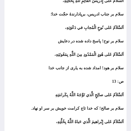
اَلسَّلآمُ عَلى إِدْريسَ الْقآئِمِ للَّهِ بِحُجَّتِهِ،
سلام بر جناب ادريس، برپادارندۀ حجّت خدا؛
اَلسَّلآمُ عَلى نُوحٍ الْمُجابِ في دَعْوَتِهِ،
سلام بر نوح! پاسخ داده شده در دعايش
اَلسَّلآمُ عَلى هُودٍ الْمَمْدُودِ مِنَ اللَّهِ بِمَعُونَتِهِ،
سلام بر هود! امداد شده به یاری از جانب خدا
ص: 13
اَلسَّلآمُ عَلى صالِحٍ الَّذي تَوَّجَهُ اللَّهُ بِكَرامَتِهِ
سلام بر صالح! كه خدا تاج كرامت خویش بر سر او نهاد.
اَلسَّلآمُ عَلى إِبْراهيمَ الَّذي حَباهُ اللَّهُ بِخُلَّتِهِ،