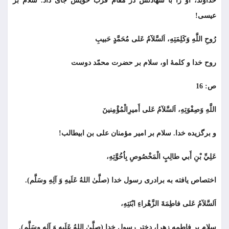
خداوند، او را با شهادتش در مقام قرب خویش جای داد. سلام بر
عيسى!
رُوحِ اللَّهِ وَكَلِمَتِهِ، اَلسَّلآمُ عَلى مُحَمَّدٍ حَبيبِ
روح خدا و كلمۀ او، سلام بر حضرت محمّد دوست
ص: 16
اللَّهِ وَصِفْوَتِهِ، اَلسَّلآمُ عَلى أَميرِالْمُؤْمِنينَ
و برگزيده خدا. سلام بر امير مؤمنان علی بن ابیطالب!
عَلِيِّ بْنِ أَبي طالِبٍ الْمَخْصُوصِ بِاُخُوَّتِهِ،
اختصاص یافته به برادرى رسول خدا (صلَّیٰ اللهُ عَلَیهِ وَ آلِهِ وسَلَّم).
اَلسَّلآمُ عَلى فاطِمَةَ الزَّهْراءِ ابْنَتِهِ،
سلام بر فاطمه زهرا، دختر رسول خدا (صلَّیٰ اللهُ عَلَیهِ وَ آلِهِ وسَلَّم).