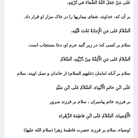
عَلى مَنْ جَعَلَ اللَّهُ الشِّفاءَ في تُرْبَتِهِ،
بر آن كه، خداوند، شفای بیماریها را در خاک مزار او قرار داد.
اَلسَّلآمُ عَلى مَنِ الْإِجابَةُ تَحْتَ قُبَّتِهِ،
سلام بر كسى كه؛ در زیر گنبد حرم او، دعا مستجاب است.
اَلسَّلآمُ عَلى مَنِ الْأَئِمَّةُ مِنْ ذُرِّيَّتِهِ، اَلسَّلآمُ
سلام بر آنكه امامان (علیهم السلام) از خاندان و نسل اویند. سلام
عَلَى ابْنِ خاتَمِ الْأَنْبِياءِ، اَلسَّلآمُ عَلَى ابْنِ سَيِّدِ
بر فرزند خاتم پيامبران ، سلام بر فرزند سرور
الْأَوْصِياءِ، اَلسَّلآمُ عَلَى ابْنِ فاطِمَةَ الزَّهْراءِ
اوصیاء، سلام بر فرزند حضرت فاطمۀ زهرا (سلام الله علیها)