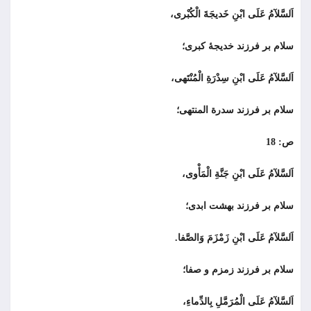
اَلسَّلآمُ عَلَى ابْنِ خَديجَةَ الْكُبْرى،
سلام بر فرزند خديجۀ كبرى؛
اَلسَّلآمُ عَلَى ابْنِ سِدْرَةِ الْمُنْتَهى،
سلام بر فرزند سدرة المنتهى؛
ص: 18
اَلسَّلآمُ عَلَى ابْنِ جَنَّةِ الْمَأْوى،
سلام بر فرزند بهشت ابدی؛
اَلسَّلآمُ عَلَى ابْنِ زَمْزَمَ وَالصَّفا.
سلام بر فرزند زمزم و صفا؛
اَلسَّلآمُ عَلَى الْمُرَمَّلِ بِالدِّماءِ،