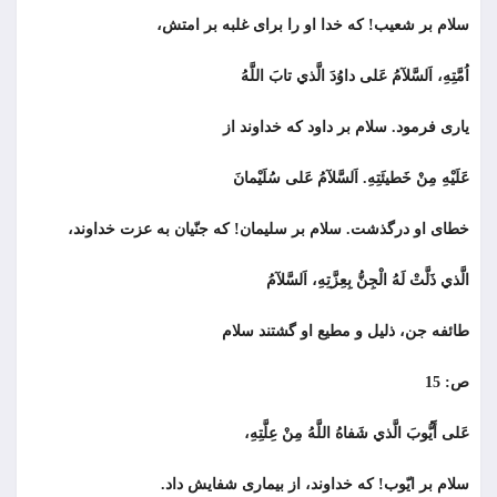
سلام بر شعيب! كه خدا او را برای غلبه بر امتش،
اُمَّتِهِ، اَلسَّلآمُ عَلى داوُدَ الَّذي تابَ اللَّهُ
یاری فرمود. سلام بر داود كه خداوند از
عَلَيْهِ مِنْ خَطيئَتِهِ. اَلسَّلآمُ عَلى سُلَيْمانَ
خطای او درگذشت. سلام بر سليمان! كه جنّيان به عزت خداوند،
الَّذي ذَلَّتْ لَهُ الْجِنُّ بِعِزَّتِهِ، اَلسَّلآمُ
طائفه جن، ذلیل و مطیع او گشتند سلام
ص: 15
عَلى أَيُّوبَ الَّذي شَفاهُ اللَّهُ مِنْ عِلَّتِهِ،
سلام بر ايّوب! كه خداوند، از بيمارى شفایش داد.