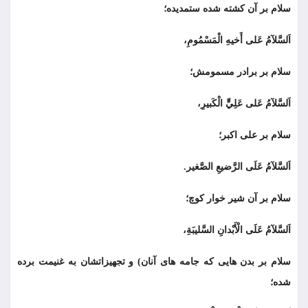
سلام بر آن کشته شده ستمدیده؛
اَلسَّلآمُ عَلى أَخيهِ الْمَسْمُومِ،
سلام بر برادر مسمومش؛
اَلسَّلآمُ عَلى عَلِيٍّ الْكَبيرِ،
سلام بر على اکبر؛
اَلسَّلآمُ عَلَى الرَّضيعِ الصَّغير.
سلام بر آن شير خوار كوچ؛
اَلسَّلآمُ عَلَى الْأَبْدانِ السَّليبَةِ،
سلام بر بدن هايى كه جامه هاى آنان) و تجهیزاتشان به غنیمت برده
شده؛