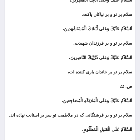
اَلسَّلآمُ عَلَيْكَ وَعَلى آبائِكَ الطَّاهِرينَ،
سلام بر تو و بر نیاکان پاكت.
اَلسَّلآمُ عَلَيْكَ وَعَلى أَبْنائِكَ الْمُسْتَشْهَدينَ،
سلام بر تو و بر فرزندان شهیدت.
اَلسَّلآمُ عَلَيْكَ وَعَلى ذُرِّيَّتِكَ النَّاصِرينَ،
سلام بر تو بر خاندان يارى كننده ات،
ص: 22
اَلسَّلآمُ عَلَيْكَ وَعَلَى الْمَلائِكَةِ الْمُضاجِعينَ،
سلام بر تو و بر فرشتگانی که در ملاطمت تو سر بر استانت نهاده اند.
اَلسَّلآمُ عَلَى الْقَتيلِ الْمَظْلُومِ،