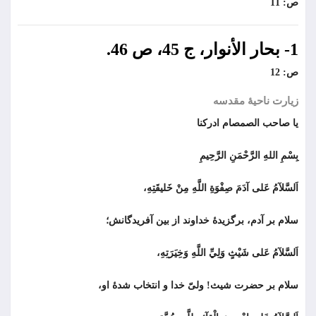
ص: 11
1- بحار الأنوار، ج 45، ص 46.
ص: 12
زيارت ناحيۀ مقدسه
يا صاحب الصمصام ادركنا
بِسْمِ اللهِ الرَّحْمَنِ الرَّحِيمِ
اَلسَّلآمُ عَلى آدَمَ صِفْوَةِ اللَّهِ مِنْ خَليقَتِهِ،
سلام بر آدم، برگزيدۀ خداوند از بين آفريدگانش؛
اَلسَّلآمُ عَلى شَيْثٍ وَلِيِّ اللَّهِ وَخِيَرَتِهِ،
سلام بر حضرت شيث! ولىّ خدا و انتخاب شدۀ او،