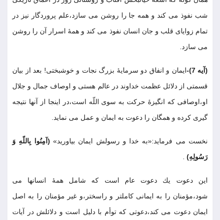
شب نفوذ مى كند و همه جا را روشن مى سازد،علم پروردگار نيز در
تمام زواياى قلب و جان انسان نفوذ مى كند و همۀ اسرار آن را روشن
مى سازد
.
(آيه 7)-
ايمان و انفاق دو سرمايۀ بزرگ نجات و خوشبختى! بعد از بيان
قسمتى از دلائل عظمت خداوند در عالم هستى و اوصاف جمال و جلال
او،اوصافى كه انگيزۀ حركت به سوى اللّه است،در اينجا از آنها نتيجه
گيرى كرده و همگان را دعوت به ايمان و عمل مى نمايد
.
نخست مى فرمايد:«به خدا و رسولش ايمان بياوريد»
(آمِنُوا بِاللّهِ وَ
رَسُولِهِ)
.
اين دعوت يك دعوت عام است كه شامل همۀ انسانها مى
شود،مؤمنان را به ايمانى كاملتر و راسختر،و غير مؤمنان را به اصل
ايمان دعوت مى كند،دعوتى كه توأم با دليل است و دلائلش در آيات