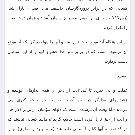
كسانى كه در برابر پروردگارشان خاشعند مى افتد...» نازل شد.
(زمر23/) باز براى بار سوم به سراغ سلمان آمدند و همان درخواست
را تكرار كردند
.
در اين هنگام آيۀ مورد بحث نازل شد؛و آنها را مؤاخذه كرد كه آيا موقع
آن نرسيده است كه در برابر نام خدا خشوع كنيد و از اين سخنان
دست برداريد
.
تفسير
:
غفلت و بى خبرى تا كى؟!بعد از ذكر آن همه انذارهاى كوبنده و
هشدارهاى بيدارگر در اين آيه،به صورت يك نتيجه گيرى مى
فرمايد:«آيا وقت آن نرسيده است كه دلهاى مؤمنان در برابر ذكر خدا
و آنچه از حق نازل كرده است خاشع گردد؟و مانند كسانى نباشند كه
در گذشته به آنها كتاب آسمانى داده شد (مانند يهود و نصارى)سپس