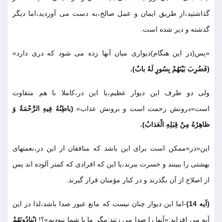
گذاشتيد،از طريق ايمان و عمل صالح،به دست مى آورديد،اما ديگر
گذشته و دير شده است
.
«پس(در اين هنگام)ديوارى ميان آنها زده مى شود كه درى دارد»
(فَضُرِبَ بَيْنَهُمْ بِسُورٍ لَهُ بابٌ)
.
ولى دو طرف اين ديوار عظيم،يا اين در،كاملا با هم متفاوت
است«درونش رحمت است و برونش عذاب»
(باطِنُهُ فِيهِ الرَّحْمَةُ وَ
ظاهِرُهُ مِنْ قِبَلِهِ الْعَذابُ)
.
اين«در»ممكن است براى اين باشد كه منافقان از اين در،نعمتهاى
بهشتى را ببينند و حسرت ببرند،يا اين كه افرادى كه كمتر آلوده اند پس
از اصلاح از آن بگذرند و در كنار مؤمنان قرار گيرند
.
(آيه 14)
-اما اين ديوار چنان نيست كه مانع عبور صدا باشد،لذا در اين
آيه مى افزايد:«آنها را صدا مى زنند:مگر ما با شما نبوديم»؟!
(يُنادُونَهُمْ