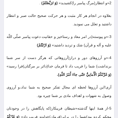
2«و انتظار(مرگ پيامبر را)كشيديد»
(وَ تَرَبَّصْتُمْ)
.
بعلاوه در انجام هر كار مثبت و هر حركت صحيح حالت صبر و انتظار
داشتيد و تعلل مى نموديد
.
3
-
«و پيوسته(در امر معاد و رستاخيز و حقانيت دعوت پيامبر صلّى اللّه
عليه و آله و قرآن) شك و ترديد داشتيد»
(وَ ارْتَبْتُمْ)
4
-
«و آرزوهاى دور و دراز(آرزوهائى كه هرگز دست از سر شما
برنداشت) شما را فريب داد تا فرمان خدا(دائر بر مرگتان)فرا رسيد»
(وَ غَرَّتْكُمُ الْأَمانِيُّ حَتّى جاءَ أَمْرُ اللّهِ)
.
آرى!اين آرزوها لحظه اى مجال تفكر صحيح به شما نداد،و آرزوى
وصول به شهوات و اهداف مادى بر شما چيره بود
.
5
-
از همۀ اينها گذشته«شيطان فريبكار(كه پايگاهش را در وجودتان
محكم كرده بود)شما را در برابر(فرمان)خداوند فريب داد»
(وَ غَرَّكُمْ