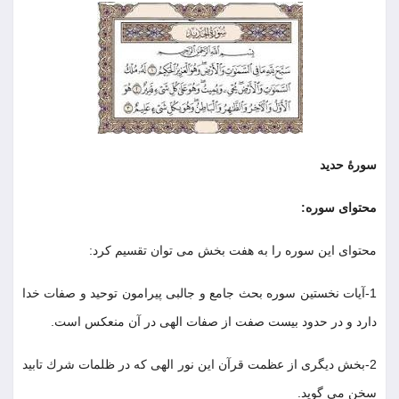
سورۀ حديد
محتواى سوره
:
محتواى اين سوره را به هفت بخش مى توان تقسيم كرد
:
1
-
آيات نخستين سوره بحث جامع و جالبى پيرامون توحيد و صفات خدا
دارد و در حدود بيست صفت از صفات الهى در آن منعكس است
.
2
-
بخش ديگرى از عظمت قرآن اين نور الهى كه در ظلمات شرك تابيد
سخن مى گويد
.