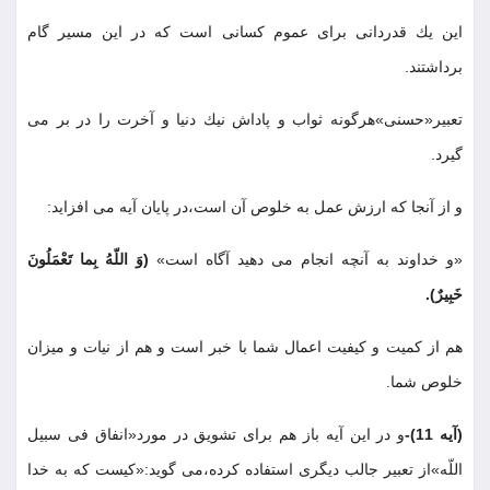
اين يك قدردانى براى عموم كسانى است كه در اين مسير گام
برداشتند
.
تعبير«حسنى»هرگونه ثواب و پاداش نيك دنيا و آخرت را در بر مى
گيرد
.
و از آنجا كه ارزش عمل به خلوص آن است،در پايان آيه مى افزايد
:
«و خداوند به آنچه انجام مى دهيد آگاه است»
(وَ اللّهُ بِما تَعْمَلُونَ
خَبِيرٌ)
.
هم از كميت و كيفيت اعمال شما با خبر است و هم از نيات و ميزان
خلوص شما
.
(آيه 11)-
و در اين آيه باز هم براى تشويق در مورد«انفاق فى سبيل
اللّه»از تعبير جالب ديگرى استفاده كرده،مى گويد:«كيست كه به خدا