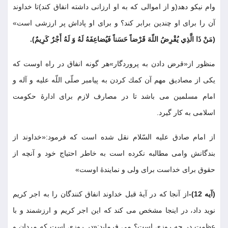
وام نيكو دهد(و از اموالى كه به او ارزانى داشته انفاق كند)تا خداوند
آن را براى او چندين برابر كند؟ و براى او پاداش پر ارزشى است»
(مَنْ ذَا الَّذِي يُقْرِضُ اللّهَ قَرْضاً حَسَناً فَيُضاعِفَهُ لَهُ وَ لَهُ أَجْرٌ كَرِيمٌ)
.
منظور از«قرض دادن به پروردگار»هر گونه انفاق در راه اوست كه
يكى از مصاديق مهم آن كمك كردن به پيامبر صلّى اللّه عليه و آله و
امام مسلمين مى باشد تا در مصارف لازم براى ادارۀ حكومت
اسلامى به كار گيرد
.
از امام صادق عليه السّلام نقل شده است كه فرمود:«خداوند از
بندگانش وامى مطالبه نكرده است به خاطر احتياج خود و آنچه از
حقوق براى خداست براى ولى و نمايندۀ اوست»
(آيه 12)-
از آنجا كه در آيۀ قبل خداوند انفاق كنندگان را به اجر كريم
نويد داد، در اينجا مشخص مى كند كه اين اجر كريم و ارزشمند و با
عظمت در چه روزى است؟ مى فرمايد:«در روزى است كه مردان و