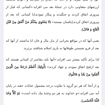
ارزشهاى متفاوتى دارد در جملۀ بعد مى افزايد:«كسانى كه قبل از
پيروزى انفاق كردند و جنگيدند و پيكار نمودند(با كسانى كه بعد از
پيروزى انفاق كردند)يكسان نيستند»
(لا يَسْتَوِي مِنْكُمْ مَنْ أَنْفَقَ مِنْ قَبْلِ
الْفَتْحِ وَ قاتَلَ)
.
يعنى،آنها كه در مواقع بحرانى از بذل مال و جان ابا نداشتند از آنها كه
بعد از فرو نشستن طوفانها به يارى اسلام شتافتند برترند
.
لذا براى تأكيد بيشتر مى افزايد:«آنها بلند مقامتر از كسانى هستند كه
بعد ازفتح انفاق نمودند و جهاد كردند»
(أُولئِكَ أَعْظَمُ دَرَجَةً مِنَ الَّذِينَ
أَنْفَقُوا مِنْ بَعْدُ وَ قاتَلُوا)
.
و از آنجا كه هر دو گروه با تفاوت درجه مشمول عنايات حقند در پايان
آيه مى افزايد:«و خداوند به هر دو وعدۀ نيك داده است»
(وَ كُلاًّ وَعَدَ
اللّهُ الْحُسْنى)
.