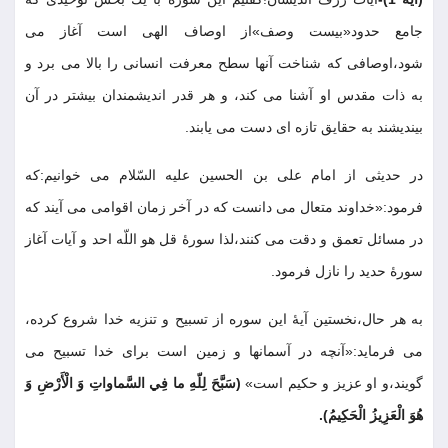
جامع حدود«بيست وصف»از اوصاف الهى است آغاز مى
شود،اوصافى كه شناخت آنها سطح معرفت انسانى را بالا مى برد و
به ذات مقدس او آشنا مى كند، و هر قدر انديشمندان بيشتر در آن
بينديشند به حقايق تازه اى دست مى يابند
.
در حديثى از امام على بن الحسين عليه السّلام مى خوانيم:كه
فرمود:«خداوند متعال مى دانست كه در آخر زمان اقوامى مى آيند كه
در مسائل تعمق و دقت مى كنند،لذا سورۀ قل هو اللّه احد و آيات آغاز
سورۀ حديد را نازل فرمود
.
به هر حال،نخستين آيۀ اين سوره از تسبيح و تنزيه خدا شروع كرده،
مى فرمايد:«آنچه در آسمانها و زمين است براى خدا تسبيح مى
گويند،و او عزيز و حكيم است»
(سَبَّحَ لِلّهِ ما فِي السَّماواتِ وَ الْأَرْضِ وَ
هُوَ الْعَزِيزُ الْحَكِيمُ)
.