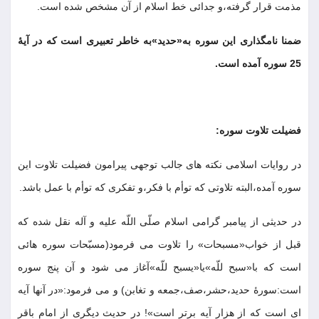
مذمت قرار گرفته،و جدائى خط اسلام از آن مشخص شده است
.
ضمنا نامگذارى اين سوره به«حديد»به خاطر تعبيرى است كه در آيۀ
25 سوره آمده است
.
فضيلت تلاوت سوره
:
در روايات اسلامى نكته هاى جالب توجهى پيرامون فضيلت تلاوت اين
سوره آمده،البته تلاوتى كه توأم با فكر،و تفكرى كه توأم با عمل باشد
.
در حديثى از پيامبر گرامى اسلام صلّى اللّه عليه و آله نقل شده كه
قبل از خواب«مسبحات» را تلاوت مى فرمود(مسبّحات سوره هائى
است كه با«سبح للّه»يا«يسبح للّه»آغاز مى شود و آن پنج سوره
است:سورۀ حديد،حشر،صف،جمعه و تغابن) و مى فرمود:«در آنها آيه
اى است كه از هزار آيه برتر است»! در حديث ديگرى از امام باقر