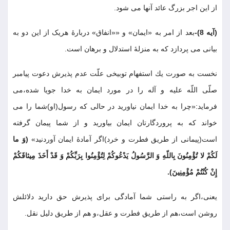
از اين اجر بزرگ عائد آنها مى شود
.
(آيه 8)-
بعد از امر به «ایمان» و ««انفاق» دربارهٔ هریک از این دو به
بیانی می پردازد که به منزلهٔ استدلال و برهان است
.
نخست به صورت يك استفهام توبيخى علّت عدم پذيرش دعوت پيامبر
صلّى اللّه عليه و آله را در مورد ايمان به خدا جويا شده،مى
فرمايد:«چرا به خدا ايمان نياوريد در حالى كه رسول(او)شما را مى
خواند كه به پروردگارتان ايمان بياوريد و از شما پيمان گرفته
است(پيمانى از طريق فطرت و خرد)اگر آمادۀ ايمان آوردنيد»
(وَ ما
لَكُمْ لا تُؤْمِنُونَ بِاللّهِ وَ الرَّسُولُ يَدْعُوكُمْ لِتُؤْمِنُوا بِرَبِّكُمْ وَ قَدْ أَخَذَ مِيثاقَكُمْ
إِنْ كُنْتُمْ مُؤْمِنِينَ)
.
يعنى،اگر به راستى شما آمادگى براى پذيرش حق داريد دلائلش
روشن است،هم از طريق فطرت و عقل،و هم از طريق دليل نقل
.