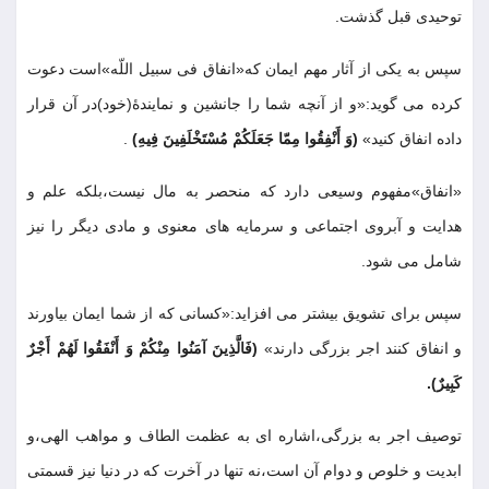
توحيدى قبل گذشت
.
سپس به يكى از آثار مهم ايمان كه«انفاق فى سبيل اللّه»است دعوت
كرده مى گويد:«و از آنچه شما را جانشين و نمايندۀ(خود)در آن قرار
داده انفاق كنيد»
(وَ أَنْفِقُوا مِمّا جَعَلَكُمْ مُسْتَخْلَفِينَ فِيهِ)
.
«انفاق»مفهوم وسيعى دارد كه منحصر به مال نيست،بلكه علم و
هدايت و آبروى اجتماعى و سرمايه هاى معنوى و مادى ديگر را نيز
شامل مى شود
.
سپس براى تشويق بيشتر مى افزايد:«كسانى كه از شما ايمان بياورند
و انفاق كنند اجر بزرگى دارند»
(فَالَّذِينَ آمَنُوا مِنْكُمْ وَ أَنْفَقُوا لَهُمْ أَجْرٌ
كَبِيرٌ)
.
توصيف اجر به بزرگى،اشاره اى به عظمت الطاف و مواهب الهى،و
ابديت و خلوص و دوام آن است،نه تنها در آخرت كه در دنيا نيز قسمتى