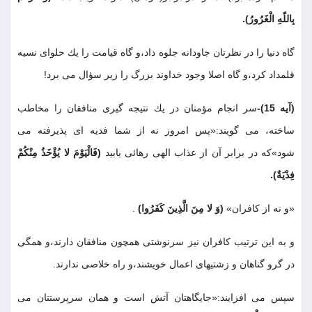
بِاللّهِ الْغَرُورُ)
.
گاه دنيا را در نظرتان جاودانه جلوه داد،و گاه قيامت را يك حلواى نسيه
قلمداد كرد،و گاه اصلا وجود خداوند بزرگ را زير سؤال مى برد
!
(آيه 15)-
سر انجام مؤمنان در يك نتيجه گيرى منافقان را مخاطب
ساخته، مى گويند:«پس امروز نه از شما فديه اى پذيرفته مى
شود»كه در برابر آن از عذاب الهى رهائى يابيد
(فَالْيَوْمَ لا يُؤْخَذُ مِنْكُمْ
فِدْيَةٌ)
.
«و نه از كافران»
(وَ لا مِنَ الَّذِينَ كَفَرُوا)
.
و به اين ترتيب كافران نيز سرنوشتى همچون منافقان دارند،و همگى
در گرو گناهان و زشتيهاى اعمال خويشند،و راه خلاصى ندارند
.
سپس مى افزايند:«جايگاهتان آتش است و همان سرپرستتان مى