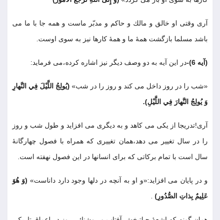
آرى وقتى او خالق و مالك و حاكم و مدبّر ماست و همه جا با ما مى
باشد مسلما بازگشت همۀ ما و همۀ كارها نيز به سوى اوست
.
(آيه 6)-
در اين آيه به دو وصف ديگر نيز اشاره كرده،مى فرمايد
:
«شب را در روز داخل مى كند و روز را در شب»
(يُولِجُ اللَّيْلَ فِي النَّهارِ
وَ يُولِجُ النَّهارَ فِي اللَّيْلِ)
.
آرى!تدريجا از يكى مى كاهد و به ديگرى مى افزايد و طول شب و روز
را در سال تغيير مى دهد،همان تغييرى كه همراه با فصول چهارگانۀ
سال است با تمام بركاتى كه براى انسانها در اين فصول نهفته است
.
و در پايان مى افزايد:«و او به آنچه در دلها وجود دارد داناست»
(وَ هُوَ
عَلِيمٌ بِذاتِ الصُّدُورِ)
.
همان گونه كه اشعۀ حياتبخش آفتاب و روشنائى روز در اعماق تاريكى