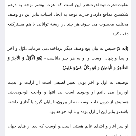
تفاوت«عزت»و«قدرت»در اين است كه عزت بيشتر توجه به درهم
شكستن مدافع دارد،و قدرت توجه به ايجاد اسباب،بنابر اين دو وصف
مختلف محسوب مى شوند،هر چند در ريشۀ توانائى با هم مشتركند-
دقت كنيد
.
(آيه 3)-
سپس به بيان پنج وصف ديگر پرداخته،مى فرمايد:«اوّل و آخر
و پيدا و پنهان اوست و او به هر چيز داناست»
(هُوَ الْأَوَّلُ وَ الْآخِرُ وَ
الظّاهِرُ وَ الْباطِنُ وَ هُوَ بِكُلِّ شَيْءٍ عَلِيمٌ)
.
توصيف به اول و آخر بودن تعبير لطيفى است از ازليت و ابديت
او،زيرا مى دانيم او وجودى است بى انتها و واجب الوجود،يعنى
هستيش از درون ذات اوست نه از بيرون،تا پايان گيرد يا آغازى داشته
باشد،و بنابر اين از ازل بوده و تا ابد خواهد بود
.
او سر آغاز و ابتداى عالم هستى است،و اوست كه بعد از فناى جهان
نيز خواهد بود
.