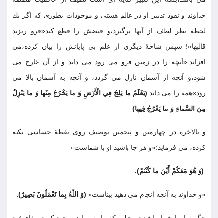
خداوند و نفوذ تدبير او در عالم هستى و موجودات بطورى كه اگر يك
لحظه نظر لطف از آنها برگيرد،و فيضش را قطع كند«فرو ريزند
قالبها»! سپس شاخۀ ديگرى از علم بى پايانش را بيان كرده،مى
افزايد:«آنچه را در زمين فرو مى رود مى داند و از آن خارج مى
شود،و آنچه از آسمان نازل مى گردد، و آنچه به آسمان بالا مى
رود»همه را مى داند
(يَعْلَمُ ما يَلِجُ فِي الْأَرْضِ وَ ما يَخْرُجُ مِنْها وَ ما يَنْزِلُ
مِنَ السَّماءِ وَ ما يَعْرُجُ فِيها
)
و بالاخره در چهارمين و پنجمين توصيف روى نقطۀ حساسى تكيه
كرده، مى فرمايد:«و هر جا باشيد او با شماست»
(وَ هُوَ مَعَكُمْ أَيْنَ ما كُنْتُمْ)
.
«و خداوند به آنچه انجام مى دهيد بيناست»
(وَ اللّهُ بِما تَعْمَلُونَ بَصِيرٌ)
.
چگونه او با شما نباشد در حالى كه ما نه تنها در وجود كه در بقاء خود