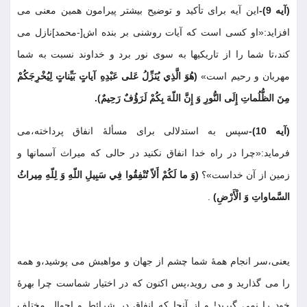
(آيه 9)-
اين آيه براى تأكيد و توضيح بيشتر پيرامون همين معنى مى
افزايد:«او كسى است كه آيات روشنى بر بنده اش[-محمد]نازل مى
كند،تا شما را از تاريكيها به سوى نور برد و خداوند نسبت به شما
مهربان و رحيم است»
(هُوَ الَّذِي يُنَزِّلُ عَلى عَبْدِهِ آياتٍ بَيِّناتٍ لِيُخْرِجَكُمْ
مِنَ الظُّلُماتِ إِلَى النُّورِ وَ إِنَّ اللّهَ بِكُمْ لَرَؤُفٌ رَحِيمٌ)
.
(آيه 10)-
سپس به استدلالى براى مسألۀ انفاق پرداخته،مى
فرمايد:«چرا در راه خدا انفاق نكنيد در حالى كه ميراث آسمانها و
زمين از آن خداست»؟
(وَ ما لَكُمْ أَلاّ تُنْفِقُوا فِي سَبِيلِ اللّهِ وَ لِلّهِ مِيراثُ
السَّماواتِ وَ الْأَرْضِ)
.
يعنى،سر انجام همۀ شما چشم از جهان و مواهبش مى پوشيد،و همه
را مى گذاريد و مى رويد،پس اكنون كه در اختيار شماست چرا بهرۀ
خود را نمى گيريد! و از آنجا كه انفاق در شرائط و احوال مختلف