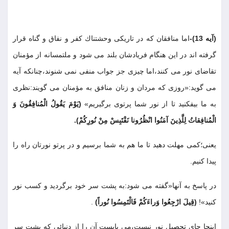
(آيه 13)-
اما منافقان كه در تاريكى وحشتناك كفر و نفاق و گناه قرار
گرفته اند در اين هنگام فريادشان بلند مى شود و ملتمسانه از مؤمنان
تقاضاى نور مى كنند،اما چيزى جز جواب منفى نمى شنوند،چنانكه آيه
مى گويد:«روزى كه مردان و زنان منافق به مؤمنان مى گويند:نظرى
به ما بيفكنيد تا از نور شما پرتوى برگيريم»
(يَوْمَ يَقُولُ الْمُنافِقُونَ وَ
الْمُنافِقاتُ لِلَّذِينَ آمَنُوا انْظُرُونا نَقْتَبِسْ مِنْ نُورِكُمْ)
.
يعنى؛كمى مهلت دهيد تا ما هم به شما برسيم و در پرتو نورتان راه را
پيدا كنيم
.
در پاسخ به آنها«گفته مى شود:به پشت سر خود برگرديد و كسب نور
كنيد»!
(قِيلَ ارْجِعُوا وَراءَكُمْ فَالْتَمِسُوا نُوراً)
.
اينجا جاى تحصيل نور نيست،مى بايست آن را از دنيائى كه پشت سر