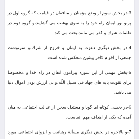
3
-
در بخش سوم از وضع مؤمنان و منافقان در قيامت كه گروه اول در
پرتو نور ايمان راه خود را به سوى بهشت مى گشايند،و گروه دوم در
ظلمات شرك و كفر مى مانند،بحث مى كند
.
4
-
در بخش ديگرى دعوت به ايمان و خروج از شرك،و سرنوشت
جمعى از اقوام كافر پيشين منعكس شده است
.
5
-
بخش مهمى از اين سوره پيرامون انفاق در راه خدا و مخصوصا
براى تقويت پايه هاى جهاد فى سبيل اللّه،و بى ارزش بودن اموال دنيا
مى باشد
.
6
-
در بخشى كوتاه،اما گويا و مستدل،سخن از عدالت اجتماعى به ميان
آمده كه يكى از اهداف مهم انبياست
.
7
-
و بالاخره در بخش ديگرى مسألۀ رهبانيت و انزواى اجتماعى مورد