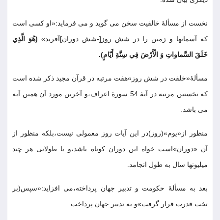
نخست از مسألۀ خالقيت سخن مى گويد و مى فرمايد:«او كسى است
كه آسمانها و زمين را در شش روز[-شش دوران]آفريد»
(هُوَ الَّذِي
خَلَقَ السَّماواتِ وَ الْأَرْضَ فِي سِتَّةِ أَيّامٍ)
.
مسألۀ«خلقت در شش روز»هفت مرتبه در قرآن مجيد ذكر شده است
كه نخستين مرتبه در آيۀ 54 سورۀ اعراف،و آخرين مورد آن همين آيه
مى باشد
.
منظور از«يوم»(روز)در اين آيات روز معمولى نيست،بلكه منظور از
آن «دوران»است خواه اين دوران كوتاه باشد،و يا طولانى هر چند
ميليونها سال به طول انجامد
.
بعد به مسألۀ حكومت و تدبير جهان پرداخته،مى افزايد:«سپس(بر
تخت قدرت قرار گرفت»و به تدبير جهان پرداخت