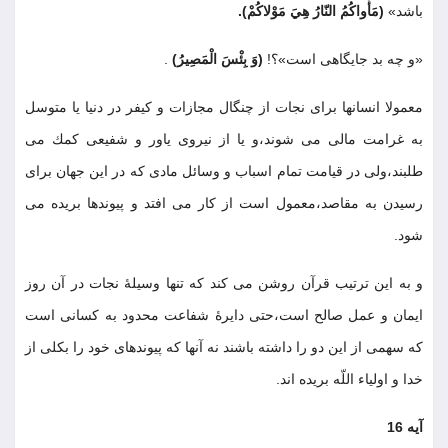
باشد»
(مَأْواكُمُ النّارُ هِيَ مَوْلاكُمْ)
.
«و چه بد جايگاهى است»؟!
(وَ بِئْسَ الْمَصِيرُ)
.
معمولا انسانها براى نجات از چنگال مجازات و كيفر در دنيا يا متوسل
به غرامت مالى مى شوند،و يا از نيروى ياور و شفيعى كمك مى
طلبند،ولى در قيامت تمام اسباب و وسائل مادى كه در اين جهان براى
رسيدن به مقاصد،معمول است از كار مى افتد و پيوندها بريده مى
شود
.
و به اين ترتيب قرآن روشن مى كند كه تنها وسيلۀ نجات در آن روز
ايمان و عمل صالح است،حتى دايرۀ شفاعت محدود به كسانى است
كه سهمى از اين دو را داشته باشند نه آنها كه پيوندهاى خود را بكلى از
خدا و اولياء اللّه بريده اند
.
آیه 16