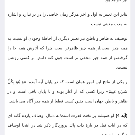
بنابر اين تعبير به اول و آخر هرگز زمان خاصى را در بر ندارد و اشاره
به مدت معينى نيست
.
توصيف به ظاهر و باطن نيز تعبير ديگرى از احاطۀ وجودى او نسبت به
همه چيز است،از همه چيز ظاهرتر است چرا كه آثارش همه جا را
گرفته،و از همه چيز مخفى تر است چون كنه ذاتش بر كسى روشن
نيست
.
و يكى از نتائج اين امور همان است كه در پايان آيه آمده: «وَ هُوَ بِكُلِّ
شَيْءٍ عَلِيمٌ» زيرا كسى كه از آغاز بوده و تا پايان باقى است و در
ظاهر و باطن جهان است چنين كسى قطعا از همه چيز آگاه مى باشد
.
(آيه 4)-
او هميشه بر تخت قدرت است!به دنبال اوصاف يازده گانه اى
كه در آيات قبل در بارۀ ذات پاك پروردگار ذكر شد در اينجا اوصاف
ديگرى بيان شده
.