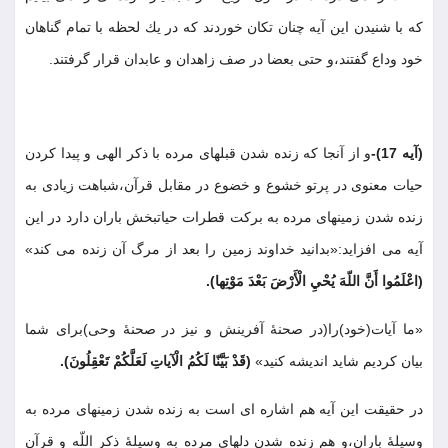
كه با شنيدن اين آيه چنان تكان خوردند كه در يك لحظه با تمام گناهان
خود وداع گفتند،و حتى بعضا در صف زاهدان و عابدان قرار گرفتند
.
(آيه 17)-
و از آنجا كه زنده شدن قبلهاى مرده با ذكر الهى و پيدا كردن
حيات معنوى در پرتو خشوع و خضوع در مقابل قرآن،شباهت زيادى به
زنده شدن زمينهاى مرده به بركت قطرات حياتبخش باران دارد در اين
آيه مى افزايد:«بدانيد خداوند زمين را بعد از مرگ آن زنده مى كند»
(اعْلَمُوا أَنَّ اللّهَ يُحْيِ الْأَرْضَ بَعْدَ مَوْتِها)
.
«ما آيات(خود)را(در صحنۀ آفرينش و نيز در صحنۀ وحى)براى شما
بيان كرديم شايد انديشه كنيد»
(قَدْ بَيَّنّا لَكُمُ الْآياتِ لَعَلَّكُمْ تَعْقِلُونَ)
.
در حقيقت اين آيه هم اشاره اى است به زنده شدن زمينهاى مرده به
وسيلۀ باران،و هم زنده شدن دلهاى مرده به وسيلۀ ذكر اللّه و قرآن