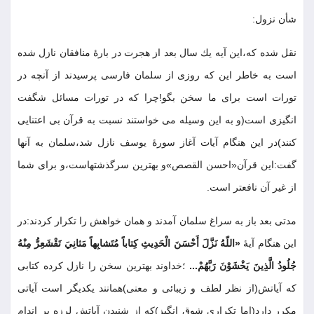
شأن نزول
:
نقل شده كه،اين آيه يك سال بعد از هجرت در بارۀ منافقان نازل شده
است به خاطر اين كه روزى از سلمان فارسى پرسيدند از آنچه در
تورات است براى ما سخن بگو!چرا كه در تورات مسائل شگفت
انگيزى است(و به اين وسيله مى خواستند نسبت به قرآن بى اعتنايى
كنند)در اين هنگام آيات آغاز سورۀ يوسف نازل شد،سلمان به آنها
گفت:اين قرآن«احسن القصص»و بهترين سرگذشتهاست،و براى شما
از غير آن نافعتر است
.
مدتى بعد باز به سراغ سلمان آمدند و همان خواهش را تكرار كردند:در
اين هنگام آيۀ
«اللّهُ نَزَّلَ أَحْسَنَ الْحَدِيثِ كِتاباً مُتَشابِهاً مَثانِيَ تَقْشَعِرُّ مِنْهُ
جُلُودُ الَّذِينَ يَخْشَوْنَ رَبَّهُمْ...
؛خداوند بهترين سخن را نازل كرده كتابى
كه آياتش(از نظر لطف و زيبائى و معنى)همانند يكديگر است آياتى
مكرر دارد(اما تكرارى شوق انگيز)كه از شنيدن آياتش لرزه بر اندام