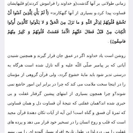
زمانى طولانى بر آنها گذشت(و خداوند را فراموش كردند)و قلبهايشان
قساوت پيدا كرد،و بسيارى از آنها گنهكارند»
(أَ لَمْ يَأْنِ لِلَّذِينَ آمَنُوا أَنْ
تَخْشَعَ قُلُوبُهُمْ لِذِكْرِ اللّهِ وَ ما نَزَلَ مِنَ الْحَقِّ وَ لا يَكُونُوا كَالَّذِينَ أُوتُوا
الْكِتابَ مِنْ قَبْلُ فَطالَ عَلَيْهِمُ الْأَمَدُ فَقَسَتْ قُلُوبُهُمْ وَ كَثِيرٌ مِنْهُمْ
فاسِقُونَ)
.
روشن است ياد خداوند اگر در عمق جان قرار گيرند و همچنين شنيدن
آياتى كه بر پيامبر صلّى اللّه عليه و آله نازل شده است هرگاه به
درستى تدبر شود بايد مايۀ خشوع گردد، ولى قرآن گروهى از مؤمنان
را در اينجا سخت ملامت مى كند كه چرا در برابر اين امور خاشع نمى
شوند؟و چرا همچون بسيارى از امتهاى پيشين گرفتار غفلت و بى
خبرى شده اند؟همان غفلتى كه نتيجۀ آن قساوت دل و همان قساوتى
كه ثمرۀ آن فسق و گناه است! اين آيه از آيات تكان دهندۀ قرآن مجيد
است كه قلب و روح انسان را در تسخير خود قرار مى دهد و پرده هاى
غفلت را مى درد.لذا در طول تاريخ افراد بسيار آلوده اى را مى بينيم