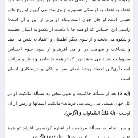
لحظه به لحظه به او متكى هستيم و از وى مدد مى گيريم،او روح عالم
هستى است،او جان جهان است،بلكه او برتر از اين و آن است!
راستى اين احساس كه او همه جا با ماست از يكسو به انسان عظمت
و شكوه مى بخشد و از سوى ديگر اطمينان و اعتماد به نفس مى دهد
و شجاعت و شهامت در او مى آفريند،و از سوى سوم احساس
مسؤوليت شديد مى بخشد،چرا كه او همه جا حاضر و ناظر و مراقب
است.آرى!اين اعتقاد ريشۀ اصلى تقوا و پاكى و درستكارى انسان
است
.
(آيه 5)-
بعد از مسألۀ حاكميت و تدبير،سخن به مسألۀ مالكيت او در
كل جهان هستى مى رسد،مى فرمايد:«مالكيت آسمانها و زمين از آن
اوست»
(لَهُ مُلْكُ السَّماواتِ وَ الْأَرْضِ)
.
و سر انجام به مسألۀ مرجعيت او اشاره كرده،مى افزايد:«و همۀ
كارها به سوى او باز مى گردد»
(وَ إِلَى اللّهِ تُرْجَعُ الْأُمُورُ)