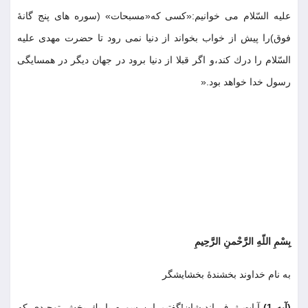
عليه السّلام مى خوانيم:«كسى كه«مسبحات» (سوره هاى پنج گانۀ
فوق)را پيش از خواب بخواند از دنيا نمى رود تا حضرت مهدى عليه
السّلام را درك كند،و اگر قبلا از دنيا برود در جهان ديگر در همسايگى
رسول خدا خواهد بود
».
بِسْمِ اللّهِ الرَّحْمنِ الرَّحِيمِ
به نام خداوند بخشندۀ بخشايشگر
(آيه 1)-
آيات ژرف انديشان!گفتيم اين سوره با يك بخش توحيدى كه