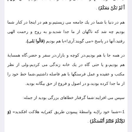
أَ لَمْ نَكُنْ مَعَكُمْ)
.
هم در دنيا با شما در يك جامعه مى زيستيم،و هم در اينجا در كنار شما
بوديم چه شد كه ناگهان از ما جدا شديد،و به روح و رحمت الهى
رفتيد،آنها در پاسخ «مى گويند:آرى!»با هم بوديم
(قالُوا بَلى)
.
در همه جا با هم بوديم،در كوچه و بازار،در سفر و حضر،گاه همسايۀ
هم بوديم،و يا حتى گاه در يك خانه زندگى مى كرديم،ولى از نظر
مكتب و عقيده و عمل فرسنگها با هم فاصله داشتيم،شما خط خود را
از ما جدا كرده بوديد،و در اصول و فروع از حق بيگانه بوديد
.
سپس مى افزايند:شما گرفتار خطاهاى بزرگى بوديد از جمله
:
1
-
«شما خود را(به واسطۀ پيمودن طريق كفر)به هلاكت افكنديد»
(وَ
لكِنَّكُمْ فَتَنْتُمْ أَنْفُسَكُمْ)
.