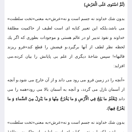
(ثُمَّ اسْتَوى عَلَى الْعَرْشِ
)
بدون شك خداوند نه جسم است و نه«عرش»به معنى«تخت سلطنت»
مى باشد،بلكه اين تعبير كنايه اى است لطيف از حاكميت مطلقۀ
خداوند و نفوذ تدبير او در عالم هستى و موجودات بطورى كه اگر يك
لحظه نظر لطف از آنها برگيرد،و فيضش را قطع كند«فرو ريزند
قالبها»! سپس شاخۀ ديگرى از علم بى پايانش را بيان كرده،مى
افزايد:
«آنچه را در زمين فرو مى رود مى داند و از آن خارج مى شود،و آنچه
از آسمان نازل مى گردد، و آنچه به آسمان بالا مى رود»همه را مى
داند
(يَعْلَمُ ما يَلِجُ فِي الْأَرْضِ وَ ما يَخْرُجُ مِنْها وَ ما يَنْزِلُ مِنَ السَّماءِ وَ ما
يَعْرُجُ فِيها)
.
بدون شك خداوند نه جسم است و نه«عرش»به معنى«تخت سلطنت»
مى باشد،بلكه اين تعبير كنايه اى است لطيف از حاكميت مطلقۀ