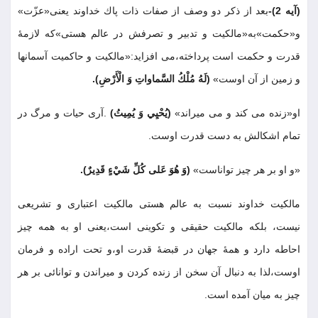
(آيه 2)-
بعد از ذكر دو وصف از صفات ذات پاك خداوند يعنى«عزّت»
و«حكمت»به«مالكيت و تدبير و تصرفش در عالم هستى»كه لازمۀ
قدرت و حكمت است پرداخته،مى افزايد:«مالكيت و حاكميت آسمانها
و زمين از آن اوست»
(لَهُ مُلْكُ السَّماواتِ وَ الْأَرْضِ)
.
او«زنده مى كند و مى ميراند»
(يُحْيِي وَ يُمِيتُ)
.آرى حيات و مرگ در
تمام اشكالش به دست قدرت اوست
.
«و او بر هر چيز تواناست»
(وَ هُوَ عَلى كُلِّ شَيْءٍ قَدِيرٌ)
.
مالكيت خداوند نسبت به عالم هستى مالكيت اعتبارى و تشريعى
نيست، بلكه مالكيت حقيقى و تكوينى است،يعنى او به همه چيز
احاطه دارد و همۀ جهان در قبضۀ قدرت او،و تحت اراده و فرمان
اوست،لذا به دنبال آن سخن از زنده كردن و ميراندن و توانائى بر هر
چيز به ميان آمده است
.