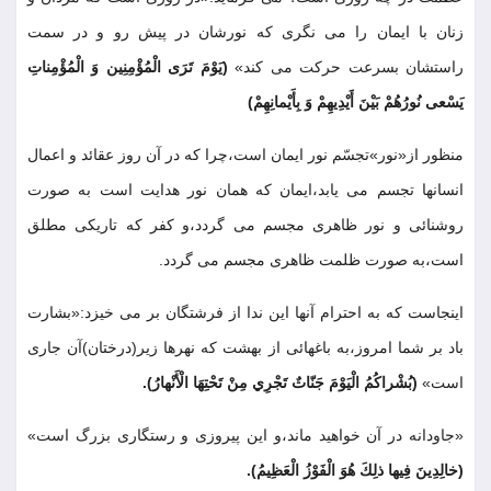
زنان با ايمان را مى نگرى كه نورشان در پيش رو و در سمت
راستشان بسرعت حركت مى كند»
(يَوْمَ تَرَى الْمُؤْمِنِين وَ الْمُؤْمِناتِ
يَسْعى نُورُهُمْ بَيْنَ أَيْدِيهِمْ وَ بِأَيْمانِهِمْ
)
منظور از«نور»تجسّم نور ايمان است،چرا كه در آن روز عقائد و اعمال
انسانها تجسم مى يابد،ايمان كه همان نور هدايت است به صورت
روشنائى و نور ظاهرى مجسم مى گردد،و كفر كه تاريكى مطلق
است،به صورت ظلمت ظاهرى مجسم مى گردد
.
اينجاست كه به احترام آنها اين ندا از فرشتگان بر مى خيزد:«بشارت
باد بر شما امروز،به باغهائى از بهشت كه نهرها زير(درختان)آن جارى
است»
(بُشْراكُمُ الْيَوْمَ جَنّاتٌ تَجْرِي مِنْ تَحْتِهَا الْأَنْهارُ)
.
«جاودانه در آن خواهيد ماند،و اين پيروزى و رستگارى بزرگ است»
(خالِدِينَ فِيها ذلِكَ هُوَ الْفَوْزُ الْعَظِيمُ)
.