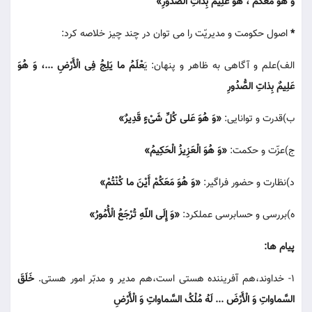
وَ هُوَ مَعَکُمْ ، هُوَ عَلِیمٌ بِذاتِ الصُّدُورِ»
*
اصول حکومت و مدیریّت را می توان در چند چیز خلاصه کرد:
الف)علم و آگاهی به ظاهر و پنهان: یَ
عْلَمُ ما یَلِجُ فِی الْأَرْضِ ...، وَ هُوَ
عَلِیمٌ بِذاتِ الصُّدُورِ
ب)قدرت و توانایی:
«وَ هُوَ عَلی کُلِّ شَیْءٍ قَدِیرٌ»
ج)عزّت و حکمت:
«وَ هُوَ الْعَزِیزُ الْحَکِیمُ»
د)نظارت و حضور فراگیر:
«وَ هُوَ مَعَکُمْ أَیْنَ ما کُنْتُمْ»
ه)بررسی و حسابرسی عملکرد:
«وَ إِلَی اللّهِ تُرْجَعُ الْأُمُورُ»
پیام ها:
1- خداوند،هم آفریننده هستی است،هم مدیر و مدبّر امور هستی.
خَلَقَ
السَّماواتِ وَ الْأَرْضَ ... لَهُ مُلْکُ السَّماواتِ وَ الْأَرْضِ