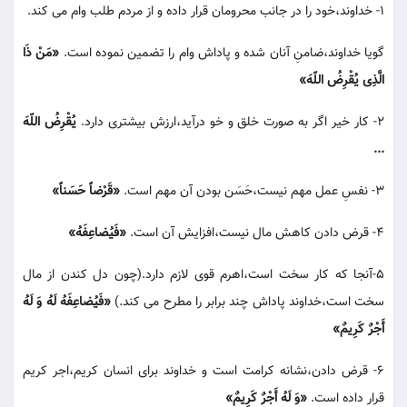
1- خداوند،خود را در جانب محرومان قرار داده و از مردم طلب وام می کند.
گویا خداوند،ضامنِ آنان شده و پاداش وام را تضمین نموده است.
«مَنْ ذَا
الَّذِی یُقْرِضُ اللّهَ»
2- کار خیر اگر به صورت خلق و خو درآید،ارزش بیشتری دارد.
یُقْرِضُ اللّهَ
...
3- نفسِ عمل مهم نیست،حَسَن بودن آن مهم است.
«قَرْضاً حَسَناً»
4- قرض دادن کاهش مال نیست،افزایش آن است.
«فَیُضاعِفَهُ»
5-آنجا که کار سخت است،اهرم قوی لازم دارد.(چون دل کندن از مال
سخت است،خداوند پاداش چند برابر را مطرح می کند.)
«فَیُضاعِفَهُ لَهُ وَ لَهُ
أَجْرٌ کَرِیمٌ»
6- قرض دادن،نشانه کرامت است و خداوند برای انسان کریم،اجر کریم
قرار داده است.
«وَ لَهُ أَجْرٌ کَرِیمٌ»