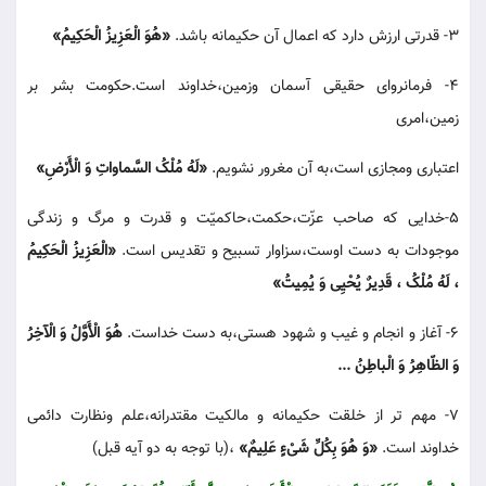
3- قدرتی ارزش دارد که اعمال آن حکیمانه باشد.
«هُوَ الْعَزِیزُ الْحَکِیمُ»
4- فرمانروای حقیقی آسمان وزمین،خداوند است.حکومت بشر بر
زمین،امری
اعتباری ومجازی است،به آن مغرور نشویم.
«لَهُ مُلْکُ السَّماواتِ وَ الْأَرْضِ»
5-خدایی که صاحب عزّت،حکمت،حاکمیّت و قدرت و مرگ و زندگی
موجودات به دست اوست،سزاوار تسبیح و تقدیس است.
«الْعَزِیزُ الْحَکِیمُ
، لَهُ مُلْکُ ، قَدِیرٌ یُحْیِی وَ یُمِیتُ»
6- آغاز و انجام و غیب و شهود هستی،به دست خداست.
هُوَ الْأَوَّلُ وَ الْآخِرُ
وَ الظّاهِرُ وَ الْباطِنُ ...
7- مهم تر از خلقت حکیمانه و مالکیت مقتدرانه،علم ونظارت دائمی
خداوند است.
«وَ هُوَ بِکُلِّ شَیْءٍ عَلِیمٌ»
،(با توجه به دو آیه قبل)