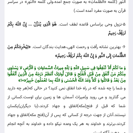
اَلنُّورِ (کلمه «الظُّلُماتِ» به صورت جمع آمده،ولی کلمه «النُّورِ» در سراسر
قرآن به صورت مفرد آمده است.)
5-نزول وحی براساس قاعده لطف است.
هُوَ الَّذِی یُنَزِّلُ ... إِنَّ اللّهَ بِکُمْ
لَرَؤُفٌ رَحِیمٌ
6- بهترین نشانه رأفت و رحمت الهی،هدایت بندگان است.
«لِیُخْرِجَکُمْ مِنَ
الظُّلُماتِ إِلَی النُّورِ وَ إِنَّ اللّهَ بِکُمْ لَرَؤُفٌ رَحِیمٌ»
وَ ما لَکُمْ أَلاّ تُنْفِقُوا فِی سَبِیلِ اللّهِ وَ لِلّهِ مِیراثُ السَّماواتِ وَ الْأَرْضِ لا یَسْتَوِی
مِنْکُمْ مَنْ أَنْفَقَ مِنْ قَبْلِ الْفَتْحِ وَ قاتَلَ أُولئِکَ أَعْظَمُ دَرَجَهً مِنَ الَّذِینَ أَنْفَقُوا
مِنْ بَعْدُ وَ قاتَلُوا وَ کُلاًّ وَعَدَ اللّهُ الْحُسْنی وَ اللّهُ بِما تَعْمَلُونَ خَبِیرٌ«10»
و شما را چه شده که در راه خدا انفاق نمی کنید؟ در حالی که(هر چه دارید
می گذارید و می روید و)میراث آسمان ها و زمین برای اوست.کسانی از
شما که قبل از فتح(مکه)انفاق و جهاد کردند،(با دیگران)یکسان
نیستند.آنان از جهت درجه از کسانی که پس از آن(فتح مکه)انفاق و جهاد
کردند،برترند و خداوند به هر یک وعده نیکو داده و خداوند به آنچه انجام