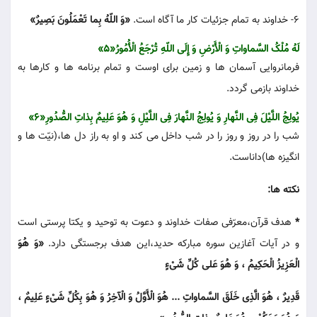
6- خداوند به تمام جزئیات کار ما آگاه است.
«وَ اللّهُ بِما تَعْمَلُونَ بَصِیرٌ»
لَهُ مُلْکُ السَّماواتِ وَ الْأَرْضِ وَ إِلَی اللّهِ تُرْجَعُ الْأُمُورُ«5»
فرمانروایی آسمان ها و زمین برای اوست و تمام برنامه ها و کارها به
خداوند بازمی گردد.
یُولِجُ اللَّیْلَ فِی النَّهارِ وَ یُولِجُ النَّهارَ فِی اللَّیْلِ وَ هُوَ عَلِیمٌ بِذاتِ الصُّدُورِ«6»
شب را در روز و روز را در شب داخل می کند و او به راز دل ها،(نیّت ها و
انگیزه ها)داناست.
نکته ها:
*
هدف قرآن،معرّفی صفات خداوند و دعوت به توحید و یکتا پرستی است
و در آیات آغازین سوره مبارکه حدید،این هدف برجستگی دارد.
«وَ هُوَ
الْعَزِیزُ الْحَکِیمُ ، وَ هُوَ عَلی کُلِّ شَیْءٍ
قَدِیرٌ ، هُوَ الَّذِی خَلَقَ السَّماواتِ ... هُوَ الْأَوَّلُ وَ الْآخِرُ وَ هُوَ بِکُلِّ شَیْءٍ عَلِیمٌ ،