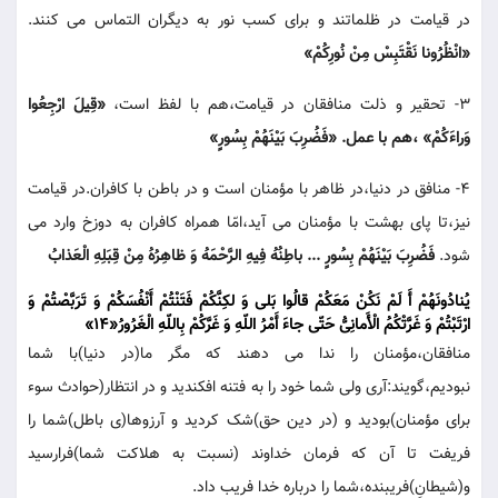
در قیامت در ظلماتند و برای کسب نور به دیگران التماس می کنند.
«انْظُرُونا نَقْتَبِسْ مِنْ نُورِکُمْ»
3- تحقیر و ذلت منافقان در قیامت،هم با لفظ است،
«قِیلَ ارْجِعُوا
وَراءَکُمْ» ،هم با عمل. «فَضُرِبَ بَیْنَهُمْ بِسُورٍ»
4- منافق در دنیا،در ظاهر با مؤمنان است و در باطن با کافران.در قیامت
نیز،تا پای بهشت با مؤمنان می آید،امّا همراه کافران به دوزخ وارد می
شود.
فَضُرِبَ بَیْنَهُمْ بِسُورٍ ... باطِنُهُ فِیهِ الرَّحْمَهُ وَ ظاهِرُهُ مِنْ قِبَلِهِ الْعَذابُ
یُنادُونَهُمْ أَ لَمْ نَکُنْ مَعَکُمْ قالُوا بَلی وَ لکِنَّکُمْ فَتَنْتُمْ أَنْفُسَکُمْ وَ تَرَبَّصْتُمْ وَ
ارْتَبْتُمْ وَ غَرَّتْکُمُ الْأَمانِیُّ حَتّی جاءَ أَمْرُ اللّهِ وَ غَرَّکُمْ بِاللّهِ الْغَرُورُ«14»
منافقان،مؤمنان را ندا می دهند که مگر ما(در دنیا)با شما
نبودیم،گویند:آری ولی شما خود را به فتنه افکندید و در انتظار(حوادث سوء
برای مؤمنان)بودید و (در دین حق)شک کردید و آرزوها(ی باطل)شما را
فریفت تا آن که فرمان خداوند (نسبت به هلاکت شما)فرارسید
و(شیطانِ)فریبنده،شما را درباره خدا فریب داد.