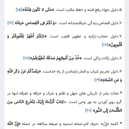
5.دلیل جهاد،رفع فتنه و حفظ مکتب است.
«حَتّی لا تَکُونَ فِتْنَهٌ»
[15]
6.دلیل قصاص،زندگی شرافتمندانه است. «
وَ لَکُمْ فِی الْقِصاصِ حَیاهٌ»
[16]
7.دلیل حجاب،تزکیه و تطهیر قلوب است.
«ذلِکُمْ أَطْهَرُ لِقُلُوبِکُمْ وَ
قُلُوبِهِنَّ»
[17]
8.دلیل زکات،پاکی است.
«خُذْ مِنْ أَمْوالِهِمْ صَدَقَهً تُطَهِّرُهُمْ»
[18]
9.دلیل تحریم شراب و قمار،بازماندن از راه خداست.
«یَصُدَّکُمْ عَنْ ذِکْرِ اللّهِ
وَ عَنِ الصَّلاهِ»
[19]
*
نجات بشر از تاریکی های جهل و ظلم و شرک و خرافه و تفرقه،تنها در
گرو روی آوردن به نور وحی است. «
کِتابٌ أَنْزَلْناهُ إِلَیْکَ لِتُخْرِجَ النّاسَ مِنَ
الظُّلُماتِ إِلَی النُّورِ»
[20]
*
کلمه «إِنَّ» ،حرف لام،جمله اسمیه و صیغه مبالغه در جمله
«إِنَّ اللّهَ