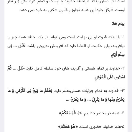
است.اگر انسان بداند هرلحظه خداوند با اوست و تمام کارهایش زیر نظر
اوست،هرگز اجازه این همه تجاوز و قانون شکنی به خود نمی دهد.
پیام ها:
1- با اینکه قدرت او بی نهایت است ومی تواند در یک لحظه همه چیز را
بیافریند، ولی حکمت او اقتضا دارد که آفرینش تدریجی باشد.
خَلَقَ ... فِی
سِتَّهِ أَیّامٍ
2- خداوند بر تمام هستی و آفریده های خود سلطه کامل دارد.
خَلَقَ ... ثُمَّ
اسْتَوی عَلَی الْعَرْشِ
3- خداوند به تمام جزئیات هستی،علم دارد.
یَعْلَمُ ما یَلِجُ فِی الْأَرْضِ وَ ما
یَخْرُجُ مِنْها وَ ما یَنْزِلُ ... وَ ما یَعْرُجُ ...
4- همه در محضر خداییم.
«وَ هُوَ مَعَکُمْ»
5-علم خداوند حضوری است.
«هُوَ مَعَکُمْ»