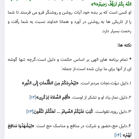
اللّهَ بِکُمْ لَرَؤُفٌ رَحِیمٌ«9»
او کسی است که بر بنده خود آیات روشن و روشنگر فرو می فرستد تا شما
را از تاریکی ها به روشنی در آورد و همانا خداوند نسبت به شما رأفت و
رحمت بسیار دارد.
نکته ها:
*
تمام برنامه های الهی بر اساس حکمت و دلیل است،گرچه تنها گوشه
ای از آنها برای ما بیان شده است،از جمله:
1.دلیل نبوّت،نجات مردم است.
«لِیُخْرِجَکُمْ مِنَ الظُّلُماتِ إِلَی النُّورِ»
2.دلیل نماز،یاد او و تشکر از اوست.
«أَقِمِ الصَّلاهَ لِذِکْرِی»
[12]
3.دلیل روزه،تقواست.
کُتِبَ عَلَیْکُمُ الصِّیامُ ... لَعَلَّکُمْ تَتَّقُونَ
[13]
4.دلیل حج،حضور و شرکت در منافع و مناسک حج است.
«لِیَشْهَدُوا مَنافِعَ
لَهُمْ»
[14]