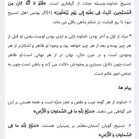
تسبیح خداوند،وسیله نجات از گرفتاری است.
«فَلَوْ لا أَنَّهُ کانَ مِنَ
الْمُسَبِّحِینَ. لَلَبِثَ فِی بَطْنِهِ إِلی یَوْمِ یُبْعَثُونَ»
[8]
اگر یونس اهل تسبیح
نبود تا روز قیامت در شکم ماهی باقی می ماند.
*
مراد از اوّل و آخر بودن خداوند،ازلی و ابدی بودن اوست،یعنی او قبل از
هر چیز بوده و بعد از هر چیز خواهد بود و وجود او ظاهر و آشکارتر از هر
وجودی است و در عین حال، نهان تر از هر نهانی است.او ظاهر
است،چون دلایل بسیاری بر وجودش دلالت می کند و باطن است،چون به
تمامی امور عالم است.
پیام ها:
1- خداوند از هر گونه عیب و نقص و عجز منزّه است و همه هستی بر این
امر گواهی می دهند.
«سَبَّحَ لِلّهِ ما فِی السَّماواتِ وَ الْأَرْضِ»
2- تسبیح گویان آسمان،مقدّم بر زمینیان هستند.
«سَبَّحَ لِلّهِ ما فِی
السَّماواتِ وَ الْأَرْضِ»