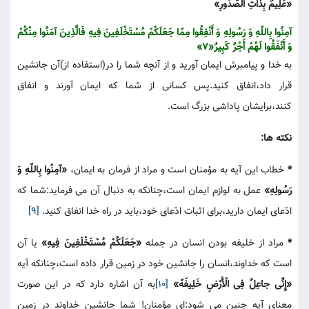
«عَلِیمٌ بِذاتِ الصُّدُورِ»
آمِنُوا بِاللّهِ وَ رَسُولِهِ وَ أَنْفِقُوا مِمّا جَعَلَکُمْ مُسْتَخْلَفِینَ فِیهِ فَالَّذِینَ آمَنُوا مِنْکُمْ
وَ أَنْفَقُوا لَهُمْ أَجْرٌ کَبِیرٌ«7»
به خدا و پیامبرش ایمان آورید و از آنچه شما را در(استفاده از)آن جانشین
قرار داد،انفاق کنید.پس کسانی از شما که ایمان آورند و انفاق
کنند،برایشان پاداشی بزرگ است.
نکته ها:
*
خطاب این آیه به مؤمنان است و مراد از فرمان به ایمان،
«آمِنُوا بِاللّهِ وَ
رَسُولِهِ»
عمل به لوازم ایمان است،چنانکه به دنبال آن می فرماید:شما که
ادّعای ایمان دارید،برای اثبات ادّعای خود،باید در راه خدا انفاق کنید.
[9]
*
مراد از خلیفه بودن انسان در جمله
«جَعَلَکُمْ مُسْتَخْلَفِینَ فِیهِ»
یا آن
است که خداوند،انسان را جانشین خود در زمین قرار داده است،چنانکه آیه
«إِنِّی جاعِلٌ فِی الْأَرْضِ خَلِیفَهً»
[10]
به آن اشاره دارد که در این صورت
معنای آیه چنین می شود:ای مؤمنان! شما جانشین خداوند در زمین