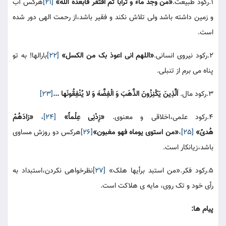
1.رکود طبیعت.
«من وجد ماء و ترابا ثم افتقر فابعده الله»
[21]
هرکس آب
و زمین داشته باشد ولی تلاش نکند و فقیر باشد،از رحمت الهی دور شده
است.
2.رکود نیروی انسانی.
«اللهم انی اعوذ بک من الکسل»
[22]
بارالها! به تو
پناه می برم از تنبلی.
3.رکود مال.
اَلَّذِینَ یَکْنِزُونَ الذَّهَبَ وَ الْفِضَّهَ وَ لا یُنْفِقُونَها ...
[23]
4.رکود علمی،اخلاقی و معنوی.
«زِدْنِی عِلْماً»
[24]
،
«زادَهُمْ
هُدیً»
[25]
،
«من استوی یوماه فهو مغبون»
[26]
هرکس دو روزش مساوی
باشد،زیانکار است.
5.رکود فکر.«من استبد برأیها هلک»
[27]
نظرخواهی نکردن،استبداد به
رأی خود و تک روی، مایه ی هلاکت است.
پیام ها: