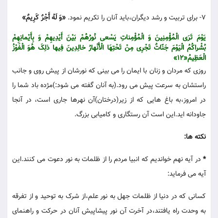
7- برای تربیت و رشد دیگران،باید آنان را تکریم نمود.
«وَ لَهُ أَجْرٌ کَرِیمٌ»
یَوْمَ تَرَی الْمُؤْمِنِینَ وَ الْمُؤْمِناتِ یَسْعی نُورُهُمْ بَیْنَ أَیْدِیهِمْ وَ بِأَیْمانِهِمْ
بُشْراکُمُ الْیَوْمَ جَنّاتٌ تَجْرِی مِنْ تَحْتِهَا الْأَنْهارُ خالِدِینَ فِیها ذلِکَ هُوَ الْفَوْزُ
الْعَظِیمُ«12»
روزی که مردان و زنان با ایمان را می بینی که نورشان از پیش روی و جانب
راستشان به سرعت پیش می رود.(به آنان گفته می شود:)مژده باد شما را
در امروز،به باغ هایی که از زیر(درختان)آن نهرها جاری است، در آنجا
جاودانه اید.این است آن رستگاری و کامیابی بزرگ.
نکته ها:
*
در آیه نهم خواندیم که انبیا مردم را از ظلمات به نور دعوت می کنند.این
آیه می فرماید:
کسانی که در دنیا از ظلمات جهل به نور علم،از شرک به توحید و از تفرقه
به وحدت راه یافتند،در آخرت آن نور پیشاپیش آنان در حرکت و راهنمای