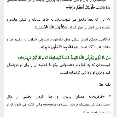
6- مجاهدانِ از جان و مال گذشته،باید برترین جایگاه را در جامعه اسلامی
دارا باشند.
«أُولئِکَ أَعْظَمُ دَرَجَهً»
7- آنان که بعداً ملحق می شوند،نباید به خاطر سابقه ی قبلی ها،مورد
غفلت و بی اعتنایی قرار گیرند.
«کُلاًّ وَعَدَ اللّهُ الْحُسْنی»
8-گاهی ممکن است شکل عمل یکسان باشد،ولی خداوند به انگیزه ها و
حالات افراد آگاه است.
«وَ اللّهُ بِما تَعْمَلُونَ خَبِیرٌ»
مَنْ ذَا الَّذِی یُقْرِضُ اللّهَ قَرْضاً حَسَناً فَیُضاعِفَهُ لَهُ وَ لَهُ أَجْرٌ کَرِیمٌ«11»
کیست آن که به خدا وام دهد،وامی نیکو،تا خداوند آن را برای او دوچندان
کند و برای او پاداشی گرانمایه است.
نکته ها:
*
«قرض»،به معنای بریدن و جدا کردن بخشی از مال
است.«مقراض»وسیله بریدن است و«قراضه»به مالی گفته می شود که از
بدنه جدا شده است.