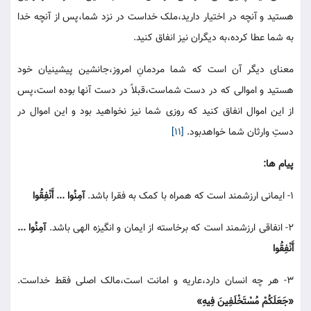
هستید و آنچه در اختیار دارید،ملک خداست در نزد شما،پس از آنچه خدا
به شما عطا کرده،به دیگران نیز انفاق کنید.
معنای دیگر آن است که شما مردمانِ امروز،جانشین پیشینیان خود
هستید و اموالی که در دست شماست،قبلاً در دست آنها بوده است،پس
از این اموال انفاق کنید که روزی شما نیز نخواهید بود و این اموال در
دستِ وارثان شما خواهدبود.
[11]
پیام ها:
1- ایمانی ارزشمند است که همراه با کمک به فقرا باشد.
آمِنُوا ... أَنْفِقُوا
2- انفاقی ارزشمند است که برخاسته از ایمان و انگیزه الهی باشد.
آمِنُوا ...
أَنْفِقُوا
3- هر چه انسان دارد،عاریه و امانت است،مالک اصلی فقط خداست.
«جَعَلَکُمْ مُسْتَخْلَفِینَ فِیهِ»