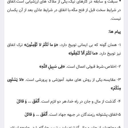
*
سبقت و سابقه در کارهای نیک،یکی از ملاک های ارزشیابی است.انفاق
در شرایط سخت قبل از فتح مکّه،با انفاق در شرایط عادّی بعد از آن یکسان
نیست.
پیام ها:
1- همان گونه که بی ایمانی توبیخ دارد،
«وَ ما لَکُمْ لا تُؤْمِنُونَ»
ترک انفاق
نیز توبیخ دارد.
«ما لَکُمْ أَلاّ تُنْفِقُوا»
2- اخلاص،شرط قبولی اعمال است.
«فِی سَبِیلِ اللّهِ»
3- مقایسه،یکی از روش های مفید آموزشی و پرورشی است.
«لا یَسْتَوِی
مِنْکُمْ»
4- گذشت از مال و جان در راه خدا،هر دو لازم است.
أَنْفَقَ ... وَ قاتَلَ
5-انفاق،پشتوانه رزمندگان در جبهه جهاد است.
أَنْفَقَ ... وَ قاتَلَ