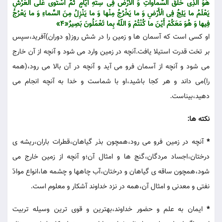
هُوَ الَّذِی خَلَقَ السَّماواتِ وَ الْأَرْضَ فِی سِتَّهِ أَیّامٍ ثُمَّ اسْتَوی عَلَی الْعَرْشِ
یَعْلَمُ ما یَلِجُ فِی الْأَرْضِ وَ ما یَخْرُجُ مِنْها وَ ما یَنْزِلُ مِنَ السَّماءِ وَ ما یَعْرُجُ
فِیها وَ هُوَ مَعَکُمْ أَیْنَ ما کُنْتُمْ وَ اللّهُ بِما تَعْمَلُونَ بَصِیرٌ«4»
او کسی است که آسمان ها و زمین را در شش روز(و دوران)آفرید،سپس
بر تخت قدرت استیلا یافت.آنچه در زمین وارد می شود و آنچه از آن خارج
می شود و آنچه از آسمان فرو می آید و آنچه در آن بالا می رود،(همه
را)می داند و هر کجا باشید،او با شماست و خدا به آنچه انجام می
دهید،بیناست.
نکته ها:
*
آنچه در زمین فرو می رود،همچون بذر گیاهان،قطرات باران،ریشه ی
درختان،اجساد مردگان،گنج ها و امثال آن؛و آنچه از زمین خارج می
شود،همچون ساقه ی گیاهان و درختان،آب چاهها و چشمه ها،انواع موادّ
نفتی و معدنی و امثال آن،همه در نزد خداوند آشکار و معلوم است.
*
ایمان به علم و حضور خداوند،بهترین و قوی ترین وسیله تربیت