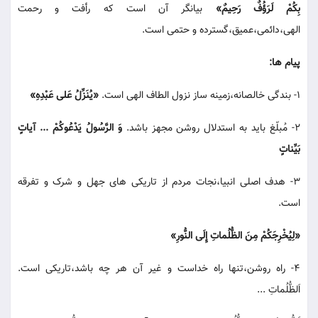
بِکُمْ لَرَؤُفٌ رَحِیمٌ»
بیانگر آن است که رأفت و رحمت
الهی،دائمی،عمیق،گسترده و حتمی است.
پیام ها:
1- بندگی خالصانه،زمینه ساز نزول الطاف الهی است.
«یُنَزِّلُ عَلی عَبْدِهِ»
2- مُبلّغ باید به استدلال روشن مجهز باشد.
وَ الرَّسُولُ یَدْعُوکُمْ ... آیاتٍ
بَیِّناتٍ
3- هدف اصلی انبیا،نجات مردم از تاریکی های جهل و شرک و تفرقه
است.
«لِیُخْرِجَکُمْ مِنَ الظُّلُماتِ إِلَی النُّورِ»
4- راه روشن،تنها راه خداست و غیر آن هر چه باشد،تاریکی است.
اَلظُّلُماتِ ...