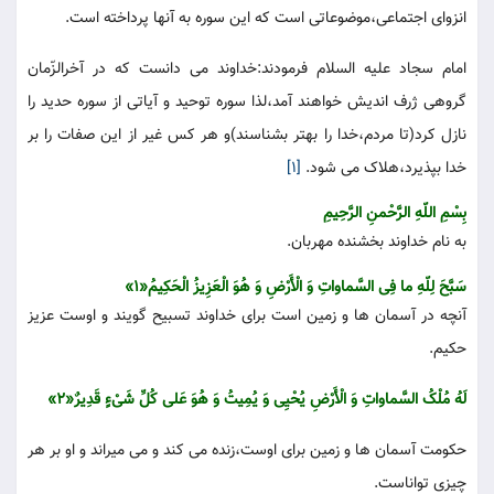
انزوای اجتماعی،موضوعاتی است که این سوره به آنها پرداخته است.
امام سجاد علیه السلام فرمودند:خداوند می دانست که در آخرالزّمان
گروهی ژرف اندیش خواهند آمد،لذا سوره توحید و آیاتی از سوره حدید را
نازل کرد(تا مردم،خدا را بهتر بشناسند)و هر کس غیر از این صفات را بر
خدا بپذیرد،هلاک می شود.
[1]
بِسْمِ اللّهِ الرَّحْمنِ الرَّحِیمِ
به نام خداوند بخشنده مهربان.
سَبَّحَ لِلّهِ ما فِی السَّماواتِ وَ الْأَرْضِ وَ هُوَ الْعَزِیزُ الْحَکِیمُ«1»
آنچه در آسمان ها و زمین است برای خداوند تسبیح گویند و اوست عزیز
حکیم.
لَهُ مُلْکُ السَّماواتِ وَ الْأَرْضِ یُحْیِی وَ یُمِیتُ وَ هُوَ عَلی کُلِّ شَیْءٍ قَدِیرٌ«2»
حکومت آسمان ها و زمین برای اوست،زنده می کند و می میراند و او بر هر
چیزی تواناست.