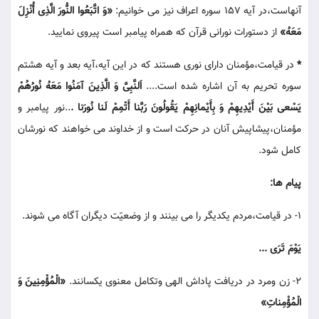
آنهاست،در آیه 157 سوره اعراف نیز می خوانیم:
«وَ اتَّبَعُوا النُّورَ الَّذِی أُنْزِلَ
مَعَهُ»
از دستورات نورانی قرآن که همراه پیامبر است پیروی نمایید.
*
در قیامت،مؤمنان دارای نوری هستند که در این آیه،آیه بعد و آیه هشتم
سوره تحریم به آن اشاره شده است....
اَلنَّبِیَّ وَ الَّذِینَ آمَنُوا مَعَهُ نُورُهُمْ
یَسْعی بَیْنَ أَیْدِیهِمْ وَ بِأَیْمانِهِمْ یَقُولُونَ رَبَّنا أَتْمِمْ لَنا نُورَنا .
..نور پیامبر و
مؤمنان،پیشاپیش آنان در حرکت است و از خداوند می خواهند که نورشان
کامل شود.
پیام ها:
1- در قیامت،مردم یکدیگر را می بینند و از وضعیّت دیگران آگاه می شوند.
یَوْمَ تَرَی ...
2- زن ومرد در دریافت پاداش الهی وتکامل معنوی یکسانند.
«الْمُؤْمِنِینَ وَ
الْمُؤْمِناتِ»