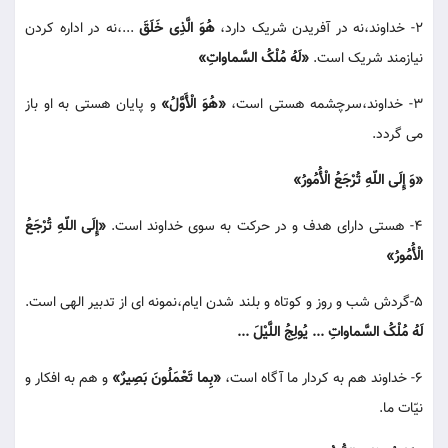
2- خداوند،نه در آفریدن شریک دارد،
هُوَ الَّذِی خَلَقَ
...،نه در اداره کردن
نیازمند شریک است.
«لَهُ مُلْکُ السَّماواتِ»
3- خداوند،سرچشمه هستی است،
«هُوَ الْأَوَّلُ»
و پایان هستی به او باز
می گردد.
«وَ إِلَی اللّهِ تُرْجَعُ الْأُمُورُ»
4- هستی دارای هدف و در حرکت به سوی خداوند است.
«إِلَی اللّهِ تُرْجَعُ
الْأُمُورُ»
5-گردش شب و روز و کوتاه و بلند شدن ایام،نمونه ای از تدبیر الهی است.
لَهُ مُلْکُ السَّماواتِ ... یُولِجُ اللَّیْلَ ...
6- خداوند هم به کردار ما آگاه است،
«بِما تَعْمَلُونَ بَصِیرٌ»
و هم به افکار و
نیّات ما.