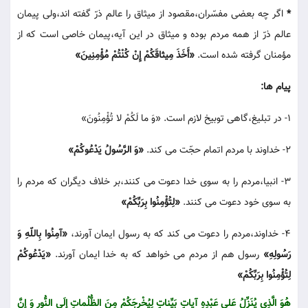
*
اگر چه بعضی مفسّران،مقصود از میثاق را عالم ذرّ گفته اند،ولی پیمان
عالم ذرّ از همه مردم بوده و میثاق در این آیه،پیمان خاصی است که از
مؤمنان گرفته شده است.
«أَخَذَ مِیثاقَکُمْ إِنْ کُنْتُمْ مُؤْمِنِینَ»
پیام ها:
1- در تبلیغ،گاهی توبیخ لازم است. «وَ ما لَکُمْ لا تُؤْمِنُونَ»
2- خداوند با مردم اتمام حجّت می کند.
«وَ الرَّسُولُ یَدْعُوکُمْ»
3- انبیا،مردم را به سوی خدا دعوت می کنند،بر خلاف دیگران که مردم را
به سوی خود دعوت می کنند.
«لِتُؤْمِنُوا بِرَبِّکُمْ»
4- خداوند،مردم را دعوت می کند که به رسول ایمان آورند،
«آمِنُوا بِاللّهِ وَ
رَسُولِهِ»
رسول هم از مردم می خواهد که به خدا ایمان آورند.
«یَدْعُوکُمْ
لِتُؤْمِنُوا بِرَبِّکُمْ»
هُوَ الَّذِی یُنَزِّلُ عَلی عَبْدِهِ آیاتٍ بَیِّناتٍ لِیُخْرِجَکُمْ مِنَ الظُّلُماتِ إِلَی النُّورِ وَ إِنَّ