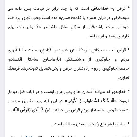
*
قرض به خدا،انفاقی است که با چند برابر در قیامت پس داده می
شود.قرض در قرآن همراه با کلمه«حسن»آمده است،یعنی فوری پرداخت
شود،بی منّت باشد،قبل از سؤالِ سائل باشد،در حدّ وفور باشد،برای
کارهای مفید و لازم باشد.
*
قرض الحسنه برکاتی دارد:کاهش کدورت و افزایش محبّت،حفظ آبروی
مردم و جلوگیری از ورشکستگی آنان،اصلاح ساختار اقتصادی
جامعه،جلوگیری از رواج ربا،کنترل حرص و بخل،تعدیل ثروت،رشد فرهنگ
تعاون.
*
خداوندی که میراث آسمان ها و زمین برای اوست و در آیات قبل دو بار
فرمود:
«لَهُ مُلْکُ السَّماواتِ وَ الْأَرْضِ»
در این آیه برای تشویق مردم و
اهمیت قرض الحسنه از مردم قرض می خواهد.
مَنْ ذَا الَّذِی یُقْرِضُ اللّهَ ...
*
اسلام با هر نوع رکود و سستی مخالف است.