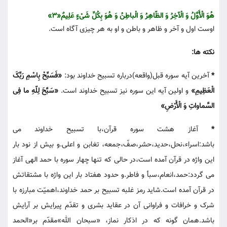
هُوَ الْأَوَّلُ وَ الْآخِرُ وَ الظّاهِرُ وَ الْباطِنُ وَ هُوَ بِکُلِّ شَیْءٍ عَلِیمٌ«3»
اوست اول و آخر و ظاهر و باطن و او به هر چیزی آگاه است.
نکته ها:
*
آخرین آیه سوره قبل(واقعه)درباره تسبیح خداوند بود:
«فَسَبِّحْ بِاسْمِ رَبِّکَ
الْعَظِیمِ»
و اولین آیه این سوره نیز تسبیح خداوند است.
«سَبَّحَ لِلّهِ ما فِی
السَّماواتِ وَ الْأَرْضِ»
*
آغاز هشت سوره قرآن،با تسبیح خداوند می
باشد:اسراء،نحل،حدید،حشر،صفّ،جمعه، تغابن و اعلی.و بیش از نود بار
این واژه در قرآن آمده است،در حالی که تنها چهار سوره با حمد الهی آغاز
می گردد:حمد،انعام،سبأ و فاطر.و حدود هفتاد بار این واژه با مشتقاتش
در قرآن آمده است.شاید رمز غلبه تسبیح بر حمد خداوند،اهمیّت مبارزه با
شرک و خرافات و فراوانی آن در عقاید بشری و تقدّم پیرایش بر آرایش
باشد.همان گونه که در اذکار نماز، «سبحان الله»مقدّم بر«الحمد