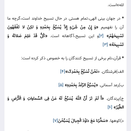
لله»است.
*
در جهان بینی الهی،تمام هستی در حال تسبیح خداوند است،گرچه ما
آن را نفهمیم
«وَ إِنْ مِنْ شَیْءٍ إِلاّ یُسَبِّحُ بِحَمْدِهِ وَ لکِنْ لا تَفْقَهُونَ
تَسْبِیحَهُمْ»
[2]
و این تسبیح،آگاهانه است.
«کُلٌّ قَدْ عَلِمَ صَلاتَهُ وَ
تَسْبِیحَهُ»
[3]
*
قرآن،نام برخی از تسبیح کنندگان را به خصوص ذکر کرده است:
الف)فرشتگان. «
نَحْنُ نُسَبِّحُ بِحَمْدِکَ»
[4]
ب)رعد آسمانی.
«یُسَبِّحُ الرَّعْدُ بِحَمْدِهِ»
[5]
ج)پرندگان.
«أَ لَمْ تَرَ أَنَّ اللّهَ یُسَبِّحُ لَهُ مَنْ فِی السَّماواتِ وَ الْأَرْضِ وَ
الطَّیْرُ»
[6]
د)کوهها.
«سَخَّرْنا مَعَ داوُدَ الْجِبالَ یُسَبِّحْنَ
[7]