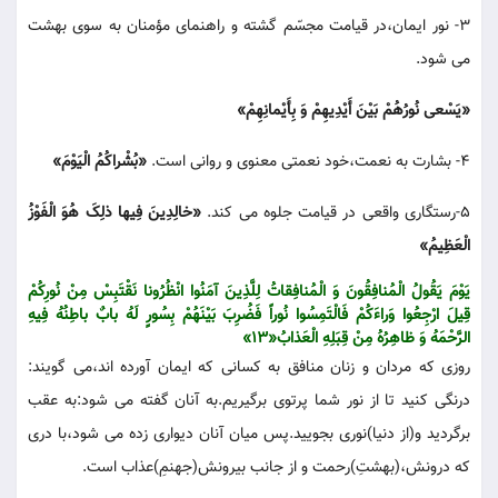
3- نور ایمان،در قیامت مجسّم گشته و راهنمای مؤمنان به سوی بهشت
می شود.
«یَسْعی نُورُهُمْ بَیْنَ أَیْدِیهِمْ وَ بِأَیْمانِهِمْ»
4- بشارت به نعمت،خود نعمتی معنوی و روانی است.
«بُشْراکُمُ الْیَوْمَ»
5-رستگاری واقعی در قیامت جلوه می کند.
«خالِدِینَ فِیها ذلِکَ هُوَ الْفَوْزُ
الْعَظِیمُ»
یَوْمَ یَقُولُ الْمُنافِقُونَ وَ الْمُنافِقاتُ لِلَّذِینَ آمَنُوا انْظُرُونا نَقْتَبِسْ مِنْ نُورِکُمْ
قِیلَ ارْجِعُوا وَراءَکُمْ فَالْتَمِسُوا نُوراً فَضُرِبَ بَیْنَهُمْ بِسُورٍ لَهُ بابٌ باطِنُهُ فِیهِ
الرَّحْمَهُ وَ ظاهِرُهُ مِنْ قِبَلِهِ الْعَذابُ«13»
روزی که مردان و زنان منافق به کسانی که ایمان آورده اند،می گویند:
درنگی کنید تا از نور شما پرتوی برگیریم.به آنان گفته می شود:به عقب
برگردید و(از دنیا)نوری بجویید.پس میان آنان دیواری زده می شود،با دری
که درونش،(بهشتِ)رحمت و از جانب بیرونش(جهنمِ)عذاب است.