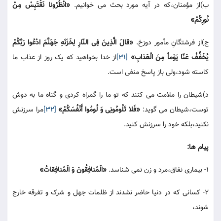
ب)از مؤمنان،که در آیه مورد بحث می خوانیم.
«انْظُرُونا نَقْتَبِسْ مِنْ
نُورِکُمْ»
ج)از فرشتگانِ مأمور دوزخ.
«قالَ الَّذِینَ فِی النّارِ لِخَزَنَهِ جَهَنَّمَ ادْعُوا رَبَّکُمْ
یُخَفِّفْ عَنّا یَوْماً مِنَ الْعَذابِ»
[31]
از خدا بخواهید که یک روز از عذاب ما
کاسته شود،ولی باز پاسخ منفی است.
د)شیطان را ملامت می کنند که تو ما را گمراه کردی و گناه ما به دوش
توست،شیطان می گوید:
«فَلا تَلُومُونِی وَ لُومُوا أَنْفُسَکُمْ»
[32]
مرا سرزنش
نکنید،بلکه خود را سرزنش کنید.
پیام ها:
1- بیماری نفاق،مرد و زن نمی شناسد.
«الْمُنافِقُونَ وَ الْمُنافِقاتُ»
2- کسانی که در دنیا حاضر نشدند از ظلمات جهل و شرک و تفرقه خارج
شوند،