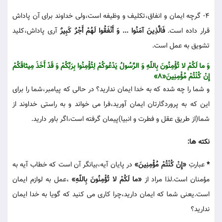
4- گرچه ایمان و انفاق،تکلیف و وظیفه است،ولی خداوند برای آن پاداش
قرار داده است.
فَالَّذِینَ آمَنُوا ... وَ أَنْفَقُوا لَهُمْ أَجْرٌ کَبِیرٌ
آری پاداش،کلید
تشویق به عمل است.
وَ ما لَکُمْ لا تُؤْمِنُونَ بِاللّهِ وَ الرَّسُولُ یَدْعُوکُمْ لِتُؤْمِنُوا بِرَبِّکُمْ وَ قَدْ أَخَذَ مِیثاقَکُمْ
إِنْ کُنْتُمْ مُؤْمِنِینَ«8»
و شما را چه شده که به خدا ایمان ندارید؟ در حالی که پیامبر،شما را برای
این که به پروردگارتان ایمان آورید،فرا می خواند و به راستی خداوند از
شما(از طریق عقل و فطرت و انبیا)پیمان گرفته است،اگر باور دارید.
نکته ها:
*
عبارتِ
«إِنْ کُنْتُمْ مُؤْمِنِینَ»
در پایان آیه،بیانگر آن است که خطاب آیه به
مؤمنان است.لذا مراد از
«ما لَکُمْ لا تُؤْمِنُونَ بِاللّهِ»
،عمل به لوازم ایمان
است.یعنی شما که ایمان دارید،چرا کاری می کنید که گویا به خدا ایمان
ندارید؟