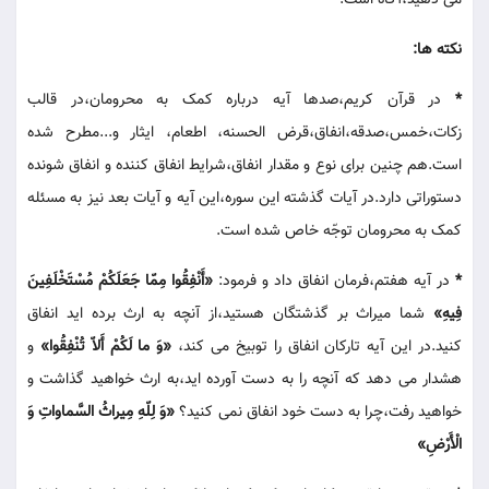
می دهید،آگاه است.
نکته ها:
*
در قرآن کریم،صدها آیه درباره کمک به محرومان،در قالب
زکات،خمس،صدقه،انفاق،قرض الحسنه، اطعام، ایثار و...مطرح شده
است.هم چنین برای نوع و مقدار انفاق،شرایط انفاق کننده و انفاق شونده
دستوراتی دارد.در آیات گذشته این سوره،این آیه و آیات بعد نیز به مسئله
کمک به محرومان توجّه خاص شده است.
*
در آیه هفتم،فرمان انفاق داد و فرمود:
«أَنْفِقُوا مِمّا جَعَلَکُمْ مُسْتَخْلَفِینَ
فِیهِ»
شما میراث بر گذشتگان هستید،از آنچه به ارث برده اید انفاق
کنید.در این آیه تارکان انفاق را توبیخ می کند،
«وَ ما لَکُمْ أَلاّ تُنْفِقُوا»
و
هشدار می دهد که آنچه را به دست آورده اید،به ارث خواهید گذاشت و
خواهید رفت،چرا به دست خود انفاق نمی کنید؟
«وَ لِلّهِ مِیراثُ السَّماواتِ وَ
الْأَرْضِ»