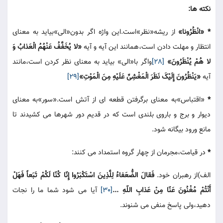
نکته ها:
* «انْظُرُونا»
از ریشه«نظر»است.این واژه اگر بدون«الی»بیاید به معنای
انتظار و مهلت دادن است،همانند این آیه و آیه
«لا یُخَفَّفُ عَنْهُمُ الْعَذابُ وَ
لا هُمْ یُنْظَرُونَ»
[28]
واگر با«الی» بیاید به معنای نظر کردن است،مانند
آیه
«یَنْظُرُونَ إِلَیْکَ نَظَرَ الْمَغْشِیِّ عَلَیْهِ مِنَ الْمَوْتِ»
[29]
*
«اقتباس»به معنای برگرفتن قطعه ای از آتش است.«سور»به معنای
دیوار و برج و باروی بلندی است که در قدیم دور شهرها می کشیدند تا
مانع ورود بیگانه شود.
*
در قیامت،مجرمان از چهار گروه استمداد می کنند:
الف)از رهبران خود.
فَقالَ الضُّعَفاءُ لِلَّذِینَ اسْتَکْبَرُوا إِنّا کُنّا لَکُمْ تَبَعاً فَهَلْ
أَنْتُمْ مُغْنُونَ عَنّا مِنْ عَذابِ اللّهِ ...
[30]
آیا می شود شما ما را نجات
دهید،ولی پاسخ منفی می شنوند.