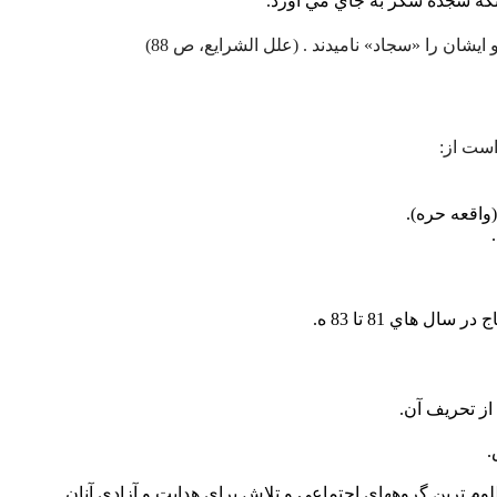
نکه سجده شکر به جاي مي آورد.
يشان را «سجاد» ناميدند . (علل الشرايع، ص 88)
ست از:
(واقعه حره).
 هاي 81 تا 83 ه.
ز تحريف آن.
.
م ترين گروههاي اجتماعي و تلاش براي هدايت و آزادي آنان.