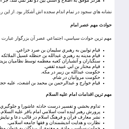
هرگز موفق به اصلاح و آشتي بين دو نفر نمي شد، جز آ
نشانه هاي سجود در تمام اندام سجده اش آشکار بود. از اين رو ا
حوادث مهم عصر امام
مهم ترين حوادث سياسي، اجتماعي عصر آن بزرگوار عبارت ا
قيام توابين به رهبري سليمان بن صرد خزاعي.
قيام مدينه به رهبري عبدالله بن حنظله غسيل الملائکه 
سنگباران و آتشباران کعبه معظمه توسط نظاميان يزيد.
قيام مختار بن ابي عبيده ثقفي.
حکومت عبدالله بن زبير در مکه.
حکومت مروانيان در شام.
قيام خوارج و عبدالرحمن بن محمد بن اشعث، عليه حجاج در سال
مهم ترين اقدامات امام عليه السلام
تداوم بخشي و تفسير درست حادثه عاشورا و جلوگيري ا
پرورش رهبر آينده امت اسلامي امام باقر عليه السلام.
نشر معارف قرآن و فرهنگ اسلام در قالب دعا و نيايش
نظارت و هدايت انديشمندان و فقها جامعه اسلامي.
حمايت سياسي، مادي و معنوي از بردگان به عنوان مظلو