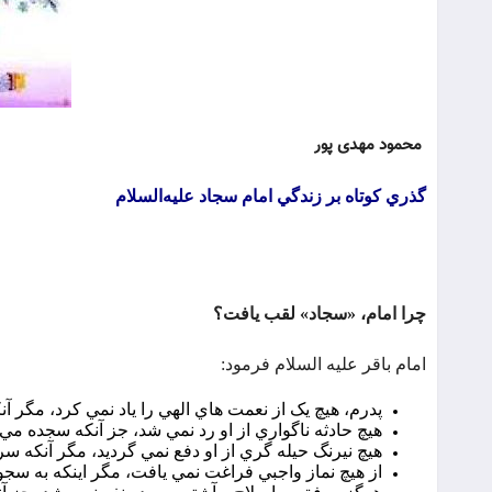
محمود مهدی پور
گذري كوتاه بر زندگي امام سجاد عليه‌السلام
چرا امام، «سجاد» لقب يافت؟
امام باقر عليه السلام فرمود:
پدرم، هيچ يک از نعمت هاي الهي را ياد نمي کرد، مگر آ
هيچ حادثه ناگواري از او رد نمي شد، جز آنکه سجده مي 
هيچ نيرنگ حيله گري از او دفع نمي گرديد، مگر آنکه سر
از هيچ نماز واجبي فراغت نمي يافت، مگر اينکه به سج