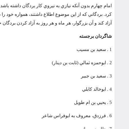
امام چهارم بدون آنکه نيازي به نيروي کار بردگان داشته باشد، آ
کرد. بردگاني که از اين موضوع اطلاع داشتند، همواره خود را 
آزاد کند و آن بزرگوار، هر ماه و هر روز به آزاد کردن بردگا
شاگردان برجسته
1 . سعيد بن مسيب
2 . ابوحمزه ثمالي (ثابت بن دينار)
3 . سعيد بن جبير
4 . ابوخالد کابلي
5 . يحيي بن ام طويل
6 . فرزدق، معروف به ابوفراس شاعر
7 . طاووس يماني