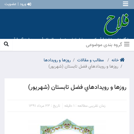
ورود | عضویت
پایگاه نشر و تبلیغ قرآن کریم و معارف اهل بیت علیهم السلام [ موسسه فرهنگی قرآن و
عترت منهاج عشق آباد ]
گروه بندی موضوعی
خانه
مطالب و مقالات
روزها و رويدادها
روزها و رويدادهاي فضل تابستان (شهريور)
روزها و رويدادهاي فضل تابستان (شهريور)
زمان تقریبی مطالعه : 1 دقیقه
تاریخ : 23 مرداد 1391