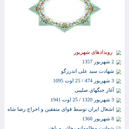
رويدادهاى شهريور
2 شهريور 1357
شهادت سيد على اندرزگو
3 شهريور 474 / 25 اوت 1095
آغاز جنگهاى صليبى
3 شهريور 1320 / 25 اوت 1941
اشغال ايران توسط قواى متفقين و اخراج رضا شاه
8 شهريور 1360
شهادت مظلومانه رجائى و باهنر