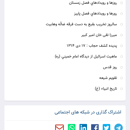
روزها و رويدادهاي فصل زمستان
رورها و رويدادهاي فصل پاييز
سالروز تخریب بقیع به دست فرقه ضالّه وهابیت
ميرزا تقى خان امير كبير
پديده كشف حجاب : 17 دى 1314
ماهيت اسرائيل از ديدگاه امام خميني (ره)
روز قدس
تقويم شيعه
تاريخ انبياء (ع)
اشتراک گذاری در شبکه های اجتماعی