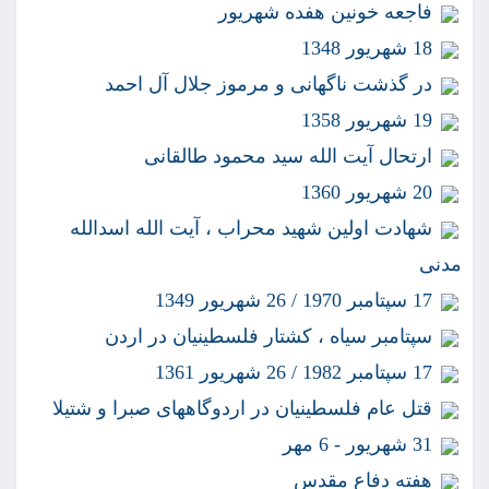
فاجعه خونين هفده شهريور
18 شهريور 1348
در گذشت ناگهانى و مرموز جلال آل احمد
19 شهريور 1358
ارتحال آيت الله سيد محمود طالقانى
20 شهريور 1360
شهادت اولين شهيد محراب ، آيت الله اسدالله
مدنى
17 سپتامبر 1970 / 26 شهريور 1349
سپتامبر سياه ، كشتار فلسطينيان در اردن
17 سپتامبر 1982 / 26 شهريور 1361
قتل عام فلسطينيان در اردوگاههاى صبرا و شتيلا
31 شهريور - 6 مهر
هفته دفاع مقدس