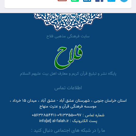
سایت فرهنگی مذهبی فلاح
پایگاه نشر و تبلیغ قرآن کریم و معارف اهل بیت علیهم السلام
اطلاعات تماس
استان خراسان جنوبی ، شهرستان عشق آباد - عشق آباد ، میدان 15 خرداد ،
موسسه فرهنگی قرآن و عترت منهاج
شماره تماس :
09133550097-05632854411
پست الکترونیک :
info[at] al-falah.ir
ما را در شبکه های اجتماعی دنبال کنید :