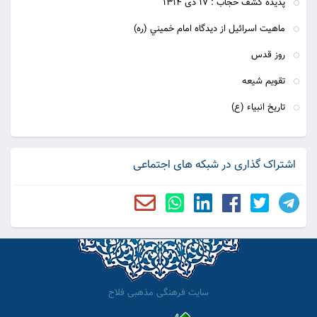
پديده كشف حجاب : 17 دى 1314
ماهيت اسرائيل از ديدگاه امام خميني (ره)
روز قدس
تقويم شيعه
تاريخ انبياء (ع)
اشتراک گذاری در شبکه های اجتماعی
سایت فرهنگی مذهبی فلاح