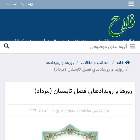
ورود | عضویت
پایگاه نشر و تبلیغ قرآن کریم و معارف اهل بیت علیهم السلام [ موسسه فرهنگی قرآن و
عترت منهاج عشق آباد ]
گروه بندی موضوعی
خانه
مطالب و مقالات
روزها و رويدادها
روزها و رويدادهاي فصل تابستان (مرداد)
روزها و رويدادهاي فصل تابستان (مرداد)
زمان تقریبی مطالعه : 1 دقیقه
تاریخ : 23 مرداد 1391