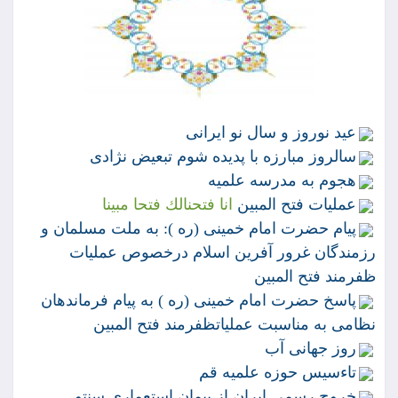
عيد نوروز و سال نو ايرانى
سالروز مبارزه با پديده شوم تبعيض نژادى
هجوم به مدرسه علميه
عمليات فتح المبين
انا فتحنالك فتحا مبينا
پيام حضرت امام خمينى (ره ): به ملت مسلمان و
رزمندگان غرور آفرين اسلام درخصوص عمليات
ظفرمند فتح المبين
پاسخ حضرت امام خمينى (ره ) به پيام فرماندهان
نظامى به مناسبت عملياتظفرمند فتح المبين
روز جهانى آب
تاءسيس حوزه علميه قم
خروج رسمى ايران از پيمان استعمارى سنتو