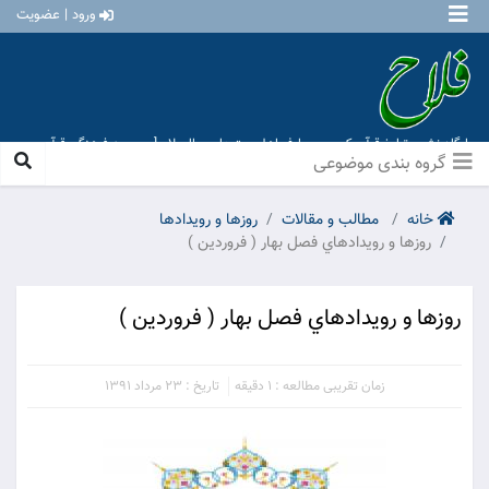
ورود | عضویت
پایگاه نشر و تبلیغ قرآن کریم و معارف اهل بیت علیهم السلام [ موسسه فرهنگی قرآن و
عترت منهاج عشق آباد ]
گروه بندی موضوعی
خانه
مطالب و مقالات
روزها و رويدادها
روزها و رويدادهاي فصل بهار ( فروردين )
روزها و رويدادهاي فصل بهار ( فروردين )
زمان تقریبی مطالعه : 1 دقیقه
تاریخ : 23 مرداد 1391