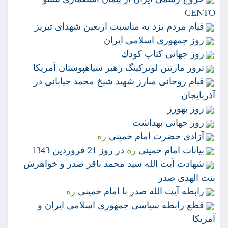
CENTO
قيام مردم يزد به مناسبت اربعين شهداى تبريز
روز جمهورى اسلامى ايران
روز جهانى كتاب كودك
ترور مارتين لوتركينگ رهبر سياهپوستان آمريكا
قيام روحانى مبارز شهيد شيخ محمد خيابانى در
آذربايجان
روز بهورز
روز جهانى بهداشت
آزادى حضرت امام خمينى
ره
بيانات امام خمينى
ره
در روز 21 فروردين 1343
شهادت آيت الله سيد محمد باقر صدر و خواهرش
بنت الهدى صدر
رابطه آيت الله صدر با امام خمينى
ره
قطع رابطه سياسى جمهورى اسلامى ايران و
آمريكا