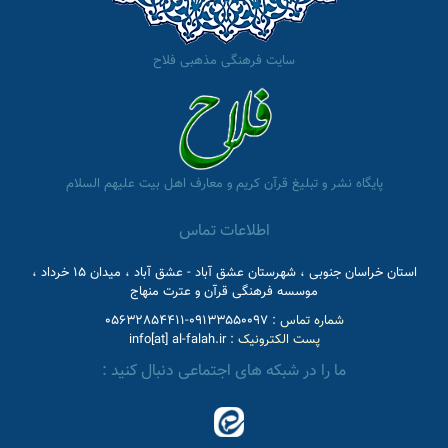
سایت فرهنگی مذهبی فلاح
پایگاه نشر و تبلیغ قرآن کریم و معارف اهل بیت علیهم السلام
اطلاعات تماس
استان خراسان جنوبی ، شهرستان عشق آباد - عشق آباد ، میدان 15 خرداد ،
موسسه فرهنگی قرآن و عترت منهاج
شماره تماس :
09133550097-05632854411
پست الکترونیک :
info[at] al-falah.ir
ما را در شبکه های اجتماعی دنبال کنید :