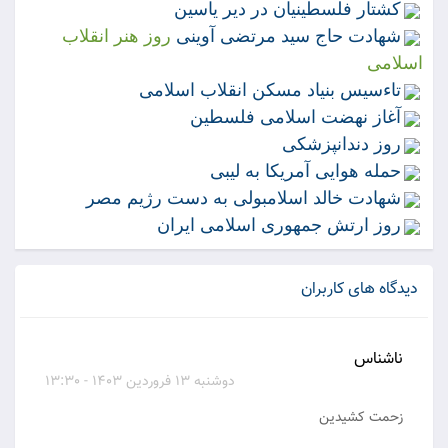
كشتار فلسطينيان در دير ياسين
شهادت حاج سيد مرتضى آوينى
روز هنر انقلاب
اسلامى
تاءسيس بنياد مسكن انقلاب اسلامى
آغاز نهضت اسلامى فلسطين
روز دندانپزشكى
حمله هوايى آمريكا به ليبى
شهادت خالد اسلامبولى به دست رژيم مصر
روز ارتش جمهورى اسلامى ايران
دیدگاه های کاربران
ناشناس
دوشنبه 13 فروردین 1403 - 13:30
زحمت کشیدین