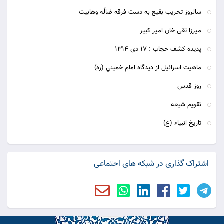
سالروز تخریب بقیع به دست فرقه ضالّه وهابیت
ميرزا تقى خان امير كبير
پديده كشف حجاب : 17 دى 1314
ماهيت اسرائيل از ديدگاه امام خميني (ره)
روز قدس
تقويم شيعه
تاريخ انبياء (ع)
اشتراک گذاری در شبکه های اجتماعی