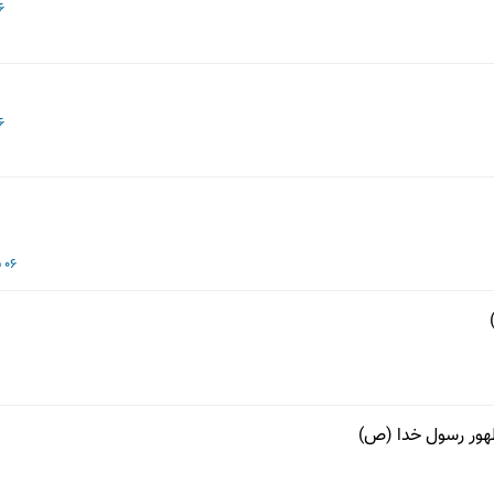
06 خر
06 خر
06 فروردین 1393
 ظهور رسول خدا (ص)