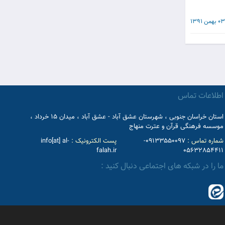
03 بهمن 1391
اطلاعات تماس
استان خراسان جنوبی ، شهرستان عشق آباد - عشق آباد ، میدان 15 خرداد ،
موسسه فرهنگی قرآن و عترت منهاج
شماره تماس :
09133550097-
پست الکترونیک :
info[at] al-
falah.ir
05632854411
ما را در شبکه های اجتماعی دنبال کنید :