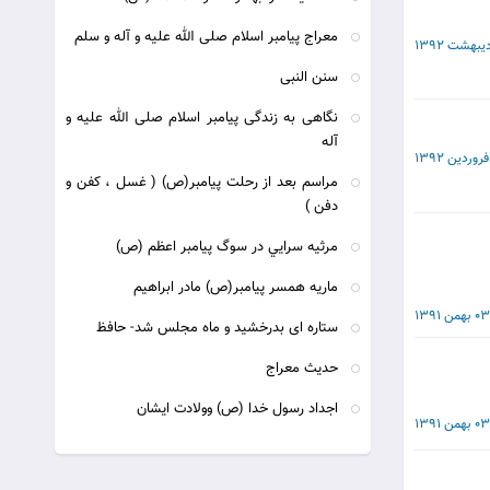
معراج پيامبر اسلام صلى الله عليه و آله و سلم‏
سنن النبی
نگاهی به زندگی پیامبر اسلام صلی الله علیه و
آله
مراسم بعد از رحلت پيامبر(ص) ( غسل ، كفن و
دفن )
مرثيه سرايي در سوگ پيامبر اعظم (ص)
ماریه همسر پیامبر(ص) مادر ابراهیم
03 بهمن 1391
ستاره ای بدرخشید و ماه مجلس شد- حافظ
حدیث معراج
اجداد رسول خدا (ص) وولادت ایشان
03 بهمن 1391