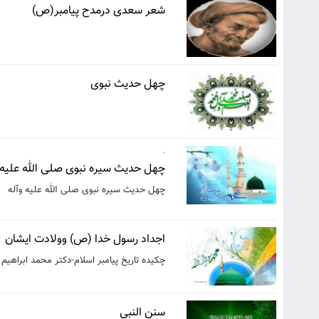
شعر سعدی درمدح پیامبر(ص)
چهل حدیث نبوی
.
چهل حدیث سیره نبوی صلی الله علیه 
چهل حدیث سیره نبوی صلی الله علیه وآله
اجداد رسول خدا (ص) وولادت ایشان
چكيده تاريخ پيامبر اسلام-دكتر محمد ابراهيم 
سنن النبی