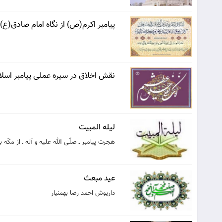
پيامبر اكرم(ص) از نگاه امام صادق(ع)
نقش اخلاق در سيره عملى پيامبر اسل
لیله المبیت
هجرت پیامبر ـ صلّی الله علیه و آله ـ از مكّه ب
عید مبعث
داریوش احمد رضا بهمنیار