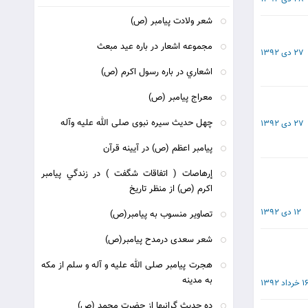
شعر ولادت پیامبر (ص)
مجموعه اشعار در باره عيد مبعث
27 دی 1392
اشعاري در باره رسول اكرم (ص)
معراج پیامبر (ص)
چهل حدیث سیره نبوی صلی الله علیه وآله
27 دی 1392
پیامبر اعظم (ص) در آیینه قرآن
إرهاصات ( اتفاقات شگفت ) در زندگي پيامبر
اکرم (ص) از منظر تاريخ
12 دی 1392
تصاویر منسوب به پیامبر(ص)
شعر سعدی درمدح پیامبر(ص)
هجرت پيامبر صلى الله عليه و آله و سلم از مكه
به مدينه‏
1 خرداد 1392
ده حدیث گرانبها از حضرت محمد (ص)