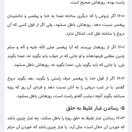
راست بوده، روزه‏اش صحيح است.
1600 اگر دروغى را كه ديگرى ساخته عمدا به خدا و پيغمبر و جانشينان
پيغمبر نسبت دهد، روزه‏اش باطل مى‏شود، ولى اگر از قول كسى كه آن
دروغ را ساخته نقل كند، اشكال ندارد.
1601 اگر از روزه‏دار بپرسند كه آيا پيغمبر صلى الله عليه و آله و سلم
چنين مطلبى فرموده‏اند و او جايى كه در جواب بايد بگويد نه، عمدا بگويد
بلى، يا جايى كه بايد بگويد بلى، عمدا بگويد نه، روزه‏اش باطل مى‏شود.
1602 اگر از قول خدا يا پيغمبر حرف راستى را بگويد، بعد بگويد دروغ
گفتم، يا در شب دروغى را به آنان نسبت دهد و فرداى آن روز كه روزه
مى‏باشد بگويد آنچه ديشب گفتم راست است، روزه‏اش باطل مى‏شود.
5- رساندن غبار غليظ به حلق
1603 رساندن غبار غليظ به حلق روزه را باطل مى‏كند، چه غبار چيزى باشد
كه خوردن آن حلال است، مثل آرد، يا غبار چيزى باشد كه خوردن آن حرام