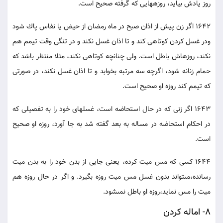
روز يادش بيايد، روزه‏هايى كه گرفته صحيح است.
1642 اگر زن پيش از اذان صبح در ماه رمضان از حيض يا نفاس پاك شود
ودر غسل كردن كوتاهى كند و تا اذان غسل نكند و در تنگى وقت تيمم هم
نكند، روزه‏اش باطل است. ولى چنانچه كوتاهى نكند، مثلا منتظر باشد كه
حمام زنانه شود، اگرچه سه مرتبه بخوابد و تا اذان غسل نكند، در صورتى
كه تيمم كند روزه او صحيح است.
1643 اگر زنى كه در حال استحاضه است، غسلهاى خود را به تفصيلى كه
در احكام استحاضه در مساله به بعد گفته شد به جا آورد، روزه او صحيح
است.
1644 كسى كه مس ميت كرده، يعنى جايى از بدن خود را به بدن ميت
رسانده،مى‏تواند بدون غسل مس ميت روزه بگيرد. و اگر در حال روزه هم
ميت را مس نمايد،روزه او باطل نمى‏شود.
8- اماله كردن