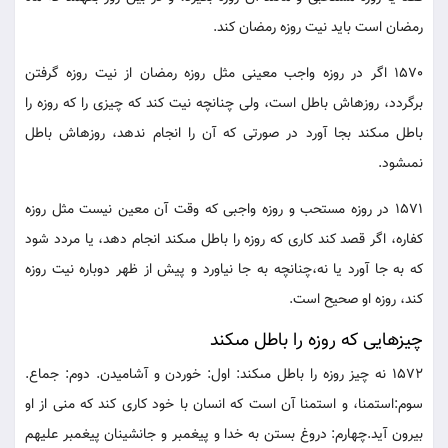
رمضان است بايد نيت روزه رمضان كند.
1570 اگر در روزه واجب معينى مثل روزه رمضان از نيت روزه گرفتن
برگردد، روزه‏اش باطل است، ولى چنانچه نيت كند كه چيزى را كه روزه را
باطل مى‏كند بجا آورد در صورتى كه آن را انجام ندهد، روزه‏اش باطل
نمى‏شود.
1571 در روزه مستحب و روزه واجبى كه وقت آن معين نيست مثل روزه
كفاره، اگر قصد كند كارى كه روزه را باطل مى‏كند انجام دهد، يا مردد شود
كه به جا آورد يا نه،چنانچه به جا نياورد و پيش از ظهر دوباره نيت روزه
كند، روزه او صحيح است.
چيزهايى كه روزه را باطل مى‏كند
1572 نه چيز روزه را باطل مى‏كند: اول: خوردن و آشاميدن. دوم: جماع.
سوم:استمنا، و استمنا آن است كه انسان با خود كارى كند كه منى از او
بيرون آيد.چهارم: دروغ بستن به خدا و پيغمبر و جانشينان پيغمبر عليهم