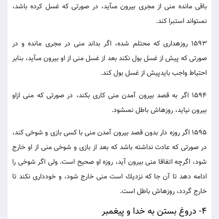
باقى مانده منى از مجرى بيرون مى‏آيد، در صورتى كه غسل كرده باشد،
نمى‏تواند استبرا كند.
1593 روزه‏دارى كه محتلم شده، اگر بداند منى در مجرى مانده و در
صورتى كه پيش از غسل بول نكند بعد از غسل منى از او بيرون مى‏آيد، بنابر
احتياط واجب بايدپيش از غسل بول كند.
1594 اگر به قصد بيرون آمدن منى كارى بكند، در صورتى كه منى ازاو
بيرون نيايد، روزه‏اش باطل نمى‏شود.
1595 اگر روزه دار بدون قصد بيرون آمدن منى با كسى بازى و شوخى كند،
در صورتى كه عادت نداشته باشد كه بعد از بازى و شوخى منى از او خارج
شود، اگرچه اتفاقا منى بيرون آيد، روزه او صحيح است. ولى اگر شوخى را
ادامه دهد تا آن جا كه نزديك است منى خارج شود، و خوددارى نكند تا
خارج گردد، روزه‏اش باطل است.
4- دروغ بستن به خدا و پيغمبر