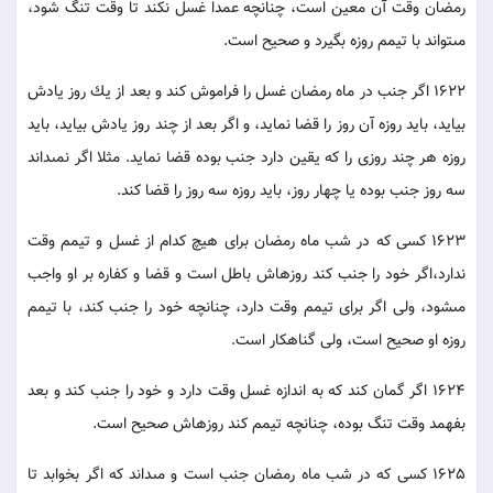
رمضان وقت آن معين است، چنانچه عمدا غسل نكند تا وقت تنگ شود،
مى‏تواند با تيمم روزه بگيرد و صحيح است.
1622 اگر جنب در ماه رمضان غسل را فراموش كند و بعد از يك روز يادش
بيايد، بايد روزه آن روز را قضا نمايد، و اگر بعد از چند روز يادش بيايد، بايد
روزه هر چند روزى را كه يقين دارد جنب بوده قضا نمايد. مثلا اگر نمى‏داند
سه روز جنب بوده يا چهار روز، بايد روزه سه روز را قضا كند.
1623 كسى كه در شب ماه رمضان براى هيچ كدام از غسل و تيمم وقت
ندارد،اگر خود را جنب كند روزه‏اش باطل است و قضا و كفاره بر او واجب
مى‏شود، ولى اگر براى تيمم وقت دارد، چنانچه خود را جنب كند، با تيمم
روزه او صحيح است، ولى گناهكار است.
1624 اگر گمان كند كه به اندازه غسل وقت دارد و خود را جنب كند و بعد
بفهمد وقت تنگ بوده، چنانچه تيمم كند روزه‏اش صحيح است.
1625 كسى كه در شب ماه رمضان جنب است و مى‏داند كه اگر بخوابد تا