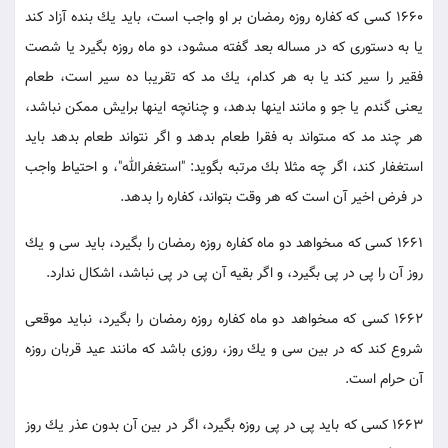
1660 كسى كه كفاره روزه رمضان بر او واجب است، بايد يك بنده آزاد كند
يا به دستورى كه در مساله بعد گفته مى‏شود، دو ماه روزه بگيرد يا شصت
فقير را سير كند يا به هر كدام، يك مد كه تقريبا ده سير است، طعام
يعنى گندم يا جو و مانند اينها بدهد، و چنانچه اينها برايش ممكن نباشد،
هر چند مد كه مى‏تواند به فقرا طعام بدهد و اگر نتواند طعام بدهد بايد
استغفار كند، اگر چه مثلا بك مرتبه بگويد: "استغفرالله"، و احتياط واجب
در فرض اخير آن است كه هر وقت بتواند، كفاره را بدهد.
1661 كسى كه مى‏خواهد دو ماه كفاره روزه رمضان را بگيرد، بايد سى و يك
روز آن را پى در پى بگيرد، و اگر بقيه آن پى در پى نباشد، اشكال ندارد.
1662 كسى كه مى‏خواهد دو ماه كفاره روزه رمضان را بگيرد، نبايد موقعى
شروع كند كه در بين سى و يك روز، روزى باشد كه مانند عيد قربان روزه
آن حرام است.
1663 كسى كه بايد پى در پى روزه بگيرد، اگر در بين آن بدون عذر يك روز