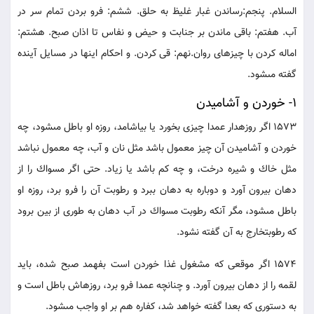
السلام. پنجم:رساندن غبار غليظ به حلق. ششم: فرو بردن تمام سر در
آب. هفتم: باقى ماندن بر جنابت و حيض و نفاس تا اذان صبح. هشتم:
اماله كردن با چيزهاى روان.نهم: قى كردن. و احكام اينها در مسايل آينده
گفته مى‏شود.
1- خوردن و آشاميدن
1573 اگر روزه‏دار عمدا چيزى بخورد يا بياشامد، روزه او باطل مى‏شود، چه
خوردن و آشاميدن آن چيز معمول باشد مثل نان و آب، چه معمول نباشد
مثل خاك و شيره درخت، و چه كم باشد يا زياد. حتى اگر مسواك را از
دهان بيرون آورد و دوباره به دهان ببرد و رطوبت آن را فرو برد، روزه او
باطل مى‏شود، مگر آنكه رطوبت مسواك در آب دهان به طورى از بين برود
كه رطوبت‏خارج به آن گفته نشود.
1574 اگر موقعى كه مشغول غذا خوردن است بفهمد صبح شده، بايد
لقمه را از دهان بيرون آورد. و چنانچه عمدا فرو برد، روزه‏اش باطل است و
به دستورى كه بعدا گفته خواهد شد، كفاره هم بر او واجب مى‏شود.