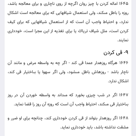
1645 اماله كردن با چيز روان اگرچه از روى ناچارى و براى معالجه باشد،
روزه را باطل مى‏كند، ولى استعمال شيافهايى كه براى معالجه است اشكال
ندارد، و احتياط واجب آن است كه از استعمال شيافهايى كه براى كيف
كردن است، مثل شياف ترياك يا براى تغذيه از اين مجرا است، خوددارى
نمايند.
9- قى كردن
1646 هرگاه روزه‏دار عمدا قى كند - اگر چه به واسطه مرض و مانند آن
ناچار باشد - روزه‏اش باطل مى‏شود، ولى اگر سهوا يا بى‏اختيار قى كند،
اشكال ندارد.
1647 اگر در شب چيزى بخورد كه مى‏داند به واسطه خوردن آن در روز
بى‏اختيار قى مى‏كند، احتياط واجب آن است كه روزه آن روز را قضا نمايد.
1648 اگر روزه‏دار بتواند از قى كردن خوددارى كند، چنانچه براى او ضرر و
مشقت نداشته باشد، بايد خوددارى نمايد.