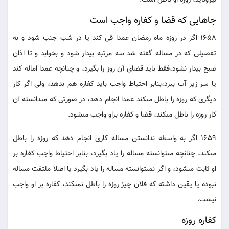
بيرون‏آيد، روزه او باطل است.
جاهايى كه قضا و كفاره واجب است
1658 اگر در روزه ماه رمضان عمدا قى كند يا در شب جنب شود و به
تفصيلى كه در مساله گفته شد سه مرتبه بيدار شود و بخوابد و تا اذان
صبح بيدار نشود،فقط بايد قضاى آن روز را بگيرد، و چنانچه عمدا اماله كند
يا سر زير آب ببرد،بنابر احتياط واجب بايد كفاره هم بدهد، ولى اگر كار
ديگرى كه روزه را باطل مى‏كند عمدا انجام دهد، در صورتى كه مى‏دانسته آن
كار روزه را باطل مى‏كند، قضا و كفاره براو واجب مى‏شود.
1659 اگر به واسطه ندانستن مساله كارى انجام دهد كه روزه را باطل
مى‏كند، چنانچه مى‏توانسته مساله را ياد بگيرد، بنابر احتياط واجب كفاره بر
او ثابت مى‏شود، و اگر نمى‏توانسته مساله را ياد بگيرد يا اصلا ملتفت مساله
نبوده يا يقين داشته كه فلان چيز روزه را باطل نمى‏كند، كفاره بر او واجب
نيست.
كفاره روزه