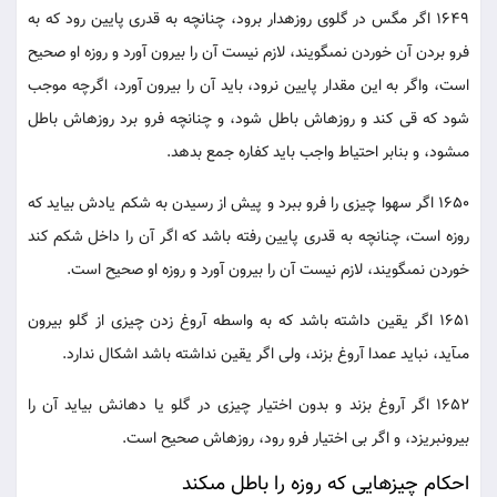
1649 اگر مگس در گلوى روزه‏دار برود، چنانچه به قدرى پايين رود كه به
فرو بردن آن خوردن نمى‏گويند، لازم نيست آن را بيرون آورد و روزه او صحيح
است، واگر به اين مقدار پايين نرود، بايد آن را بيرون آورد، اگرچه موجب
شود كه قى كند و روزه‏اش باطل شود، و چنانچه فرو برد روزه‏اش باطل
مى‏شود، و بنابر احتياط واجب بايد كفاره جمع بدهد.
1650 اگر سهوا چيزى را فرو ببرد و پيش از رسيدن به شكم يادش بيايد كه
روزه است، چنانچه به قدرى پايين رفته باشد كه اگر آن را داخل شكم كند
خوردن نمى‏گويند، لازم نيست آن را بيرون آورد و روزه او صحيح است.
1651 اگر يقين داشته باشد كه به واسطه آروغ زدن چيزى از گلو بيرون
مى‏آيد، نبايد عمدا آروغ بزند، ولى اگر يقين نداشته باشد اشكال ندارد.
1652 اگر آروغ بزند و بدون اختيار چيزى در گلو يا دهانش بيايد آن را
بيرون‏بريزد، و اگر بى اختيار فرو رود، روزه‏اش صحيح است.
احكام چيزهايى كه روزه را باطل مى‏كند