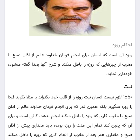
احكام روزه
روزه آن است كه انسان براى انجام فرمان خداوند عالم از اذان صبح تا
مغرب از چيزهايى كه روزه را باطل مى‏كند و شرح آنها بعدا گفته مى‏شود،
خوددارى نمايد.
نيت
1550 لازم نيست انسان نيت روزه را از قلب خود بگذراند يا مثلا بگويد فردا
را روزه مى‏گيرم بلكه همين قدر كه براى انجام فرمان خداوند عالم از اذان
صبح تا مغرب كارى كه روزه را باطل مى‏كند انجام ندهد، كافى است و براى
آن كه يقين كند تمام اين مدت را روزه بوده، بايد مقدارى پيش از اذان
صبح و مقدارى هم بعد از مغرب از انجام كارى كه روزه را باطل مى‏كند