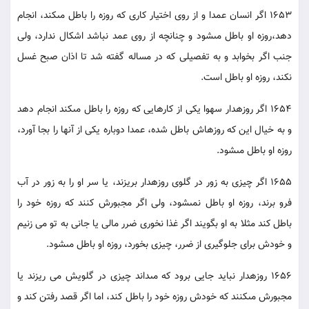
1653 اگر انسان عمدا و از روى اختيار كارى كه روزه را باطل مى‏كند، انجام
دهد،روزه او باطل مى‏شود و چنانچه از روى عمد نباشد اشكال ندارد، ولى
جنب اگر بخوابد و به تفصيلى كه در مساله گفته شد تا اذان صبح غسل
نكند، روزه او باطل است.
1654 اگر روزه‏دار سهوا يكى از كارهايى كه روزه را باطل مى‏كند انجام دهد
و به خيال اين كه روزه‏اش باطل شده، عمدا دوباره يكى از آنها را بجا آورد،
روزه او باطل مى‏شود.
1655 اگر چيزى به زور در گلوى روزه‏دار بريزند، يا سر او را به زور در آب
فرو برند، روزه او باطل نمى‏شود، ولى اگر مجبورش كنند كه روزه خود را
باطل كند مثلا به او بگويند اگر غذا نخورى ضرر مالى يا جانى به تو مى زنيم
و خودش براى جلوگيرى از ضرر، چيزى بخورد، روزه او باطل مى‏شود.
1656 روزه‏دار نبايد جايى برود كه مى‏داند چيزى در گلويش مى ريزند يا
مجبورش مى‏كنند كه خودش روزه خود را باطل كند، اما اگر قصد رفتن كند و