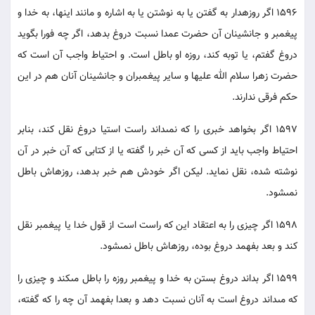
1596 اگر روزه‏دار به گفتن يا به نوشتن يا به اشاره و مانند اينها، به خدا و
پيغمبر و جانشينان آن حضرت عمدا نسبت دروغ بدهد، اگر چه فورا بگويد
دروغ گفتم، يا توبه كند، روزه او باطل است. و احتياط واجب آن است كه
حضرت زهرا سلام الله عليها و ساير پيغمبران و جانشينان آنان هم در اين
حكم فرقى ندارند.
1597 اگر بخواهد خبرى را كه نمى‏داند راست است‏يا دروغ نقل كند، بنابر
احتياط واجب بايد از كسى كه آن خبر را گفته يا از كتابى كه آن خبر در آن
نوشته شده، نقل نمايد. ليكن اگر خودش هم خبر بدهد، روزه‏اش باطل
نمى‏شود.
1598 اگر چيزى را به اعتقاد اين كه راست است از قول خدا يا پيغمبر نقل
كند و بعد بفهمد دروغ بوده، روزه‏اش باطل نمى‏شود.
1599 اگر بداند دروغ بستن به خدا و پيغمبر روزه را باطل مى‏كند و چيزى را
كه مى‏داند دروغ است به آنان نسبت دهد و بعدا بفهمد آن چه را كه گفته،