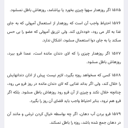
1575 اگر روزه‏دار سهوا چيزى بخورد يا بياشامد، روزه‏اش باطل نمى‏شود.
1576 احتياط واجب آن است كه روزه‏دار از استعمال آمپولى كه به جاى
غذا به كار مى رود، خوددارى كند. ولى تزريق آمپولى كه عضو را بى حس
مى‏كند يا به جاى دوا استعمال مى‏شود، اشكال ندارد.
1577 اگر روزه‏دار چيزى را كه لاى دندان مانده است، عمدا فرو ببرد،
روزه‏اش باطل مى‏شود.
1578 كسى كه مى‏خواهد روزه بگيرد، لازم نيست پيش از اذان دندانهايش
را خلال كند، ولى اگر بداند غذايى كه لاى دندان مانده در روز فرو مى رود،
چنانچه خلال نكند و چيزى از آن فرو رود روزه‏اش باطل مى‏شود. بلكه اگر
فرو هم نرود، بنابر احتياط واجب بايد قضاى آن روز را بگيرد.
1579 فرو بردن آب دهان، اگر چه بواسطه خيال كردن ترشى و مانند آن
در دهان جمع شده باشد، روزه را باطل نمى‏كند.