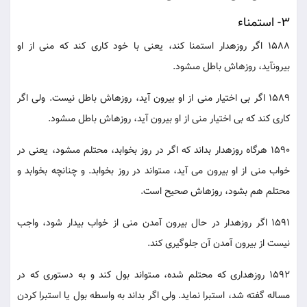
3- استمناء
1588 اگر روزه‏دار استمنا كند، يعنى با خود كارى كند كه منى از او
بيرون‏آيد، روزه‏اش باطل مى‏شود.
1589 اگر بى اختيار منى از او بيرون آيد، روزه‏اش باطل نيست. ولى اگر
كارى كند كه بى اختيار منى از او بيرون آيد، روزه‏اش باطل مى‏شود.
1590 هرگاه روزه‏دار بداند كه اگر در روز بخوابد، محتلم مى‏شود، يعنى در
خواب منى از او بيرون مى آيد، مى‏تواند در روز بخوابد. و چنانچه بخوابد و
محتلم هم بشود، روزه‏اش صحيح است.
1591 اگر روزه‏دار در حال بيرون آمدن منى از خواب بيدار شود، واجب
نيست از بيرون آمدن آن جلوگيرى كند.
1592 روزه‏دارى كه محتلم شده، مى‏تواند بول كند و به دستورى كه در
مساله گفته شد، استبرا نمايد. ولى اگر بداند به واسطه بول يا استبرا كردن