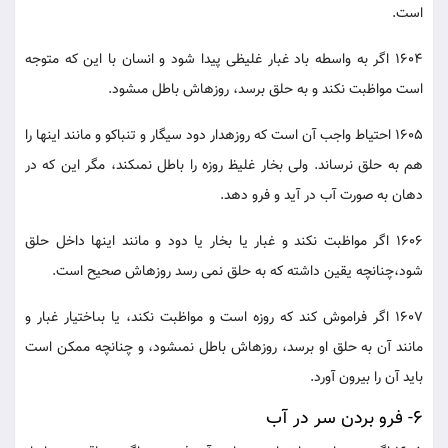
است.
1604 اگر به واسطه باد غبار غليظ‏ى پيدا شود و انسان با اين كه متوجه
است مواظبت نكند و به حلق برسد، روزه‏اش باطل مى‏شود.
1605 احتياط واجب آن است كه روزه‏دار دود سيگار و تنباكو و مانند اينها را
هم به حلق نرساند. ولى بخار غليظ روزه را باطل نمى‏كند، مگر اين كه در
دهان به صورت آب در آيد و فرو دهد.
1606 اگر مواظبت نكند و غبار يا بخار يا دود و مانند اينها داخل حلق
شود،چنانچه يقين داشته كه به حلق نمى رسد روزه‏اش صحيح است.
1607 اگر فراموش كند كه روزه است و مواظبت نكند، يا بى‏اختيار غبار و
مانند آن به حلق او برسد، روزه‏اش باطل نمى‏شود، و چنانچه ممكن است
بايد آن را بيرون آورد.
6- فرو بردن سر در آب