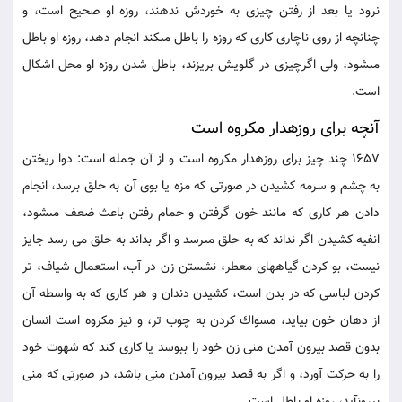
نرود يا بعد از رفتن چيزى به خوردش ندهند، روزه او صحيح است، و
چنانچه از روى ناچارى كارى كه روزه را باطل مى‏كند انجام دهد، روزه او باطل
مى‏شود، ولى اگرچيزى در گلويش بريزند، باطل شدن روزه او محل اشكال
است.
آنچه براى روزه‏دار مكروه است
1657 چند چيز براى روزه‏دار مكروه است و از آن جمله است: دوا ريختن
به چشم و سرمه كشيدن در صورتى كه مزه يا بوى آن به حلق برسد، انجام
دادن هر كارى كه مانند خون گرفتن و حمام رفتن باعث ضعف مى‏شود،
انفيه كشيدن اگر نداند كه به حلق مى‏رسد و اگر بداند به حلق مى رسد جايز
نيست، بو كردن گياههاى معطر، نشستن زن در آب، استعمال شياف، تر
كردن لباسى كه در بدن است، كشيدن دندان و هر كارى كه به واسطه آن
از دهان خون بيايد، مسواك كردن به چوب تر، و نيز مكروه است انسان
بدون قصد بيرون آمدن منى زن خود را ببوسد يا كارى كند كه شهوت خود
را به حركت آورد، و اگر به قصد بيرون آمدن منى باشد، در صورتى كه منى