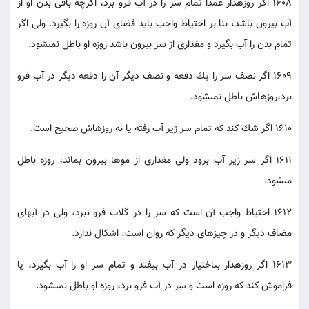
1608 اگر روزه‏دار عمدا تمام سر را در آب فرو برد، اگرچه باقى بدن او از
آب بيرون باشد، بنا بر احتياط واجب بايد قضاى آن روزه را بگيرد. ولى اگر
تمام بدن را آب بگيرد و مقدارى از سر بيرون باشد روزه او باطل نمى‏شود.
1609 اگر نصف سر را يك دفعه و نصف ديگر آن را دفعه ديگر در آب فرو
برد،روزه‏اش باطل نمى‏شود.
1610 اگر شك كند كه تمام سر زير آب رفته يا نه روزه‏اش صحيح است.
1611 اگر سر زير آب برود ولى مقدارى از موها بيرون بماند، روزه باطل
مى‏شود.
1612 احتياط واجب آن است كه سر را در گلاب فرو نبرد، ولى در آبهاى
مضاف ديگر و در چيزهاى ديگر كه روان است، اشكال ندارد.
1613 اگر روزه‏دار بى‏اختيار در آب بيفتد و تمام سر او را آب بگيرد، يا
فراموش كند كه روزه است و سر در آب فرو برد، روزه او باطل نمى‏شود.