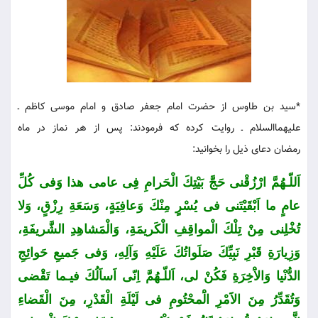
*سید بن طاوس از حضرت امام جعفر صادق و امام موسى كاظم ـ
علیهماالسلام ـ روایت کرده كه فرمودند: پس از هر نماز در ماه
رمضان دعای ذیل را بخوانید:
اَللّـهُمَّ ارْزُقْنی حَجَّ بَیْتِكَ الْحَرامِ فِی عامی هذا وَفی كُلِّ
عامٍ ما اَبْقَیْتَنی فی یُسْرٍ مِنْكَ وَعافِیَةٍ، وَسَعَةِ رِزْقٍ، وَلا
تُخْلِنی مِنْ تِلْكَ الْمواقِفِ الْكَریمَةِ، وَالْمَشاهِدِ الشَّریفَةِ،
وَزِیارَةِ قَبْرِ نَبِیِّكَ صَلَواتُكَ عَلَیْهِ وَآلِهِ، وَفی جَمیعِ حَوائِجِ
الدُّنْیا وَالاَْخِرَةِ فَكُنْ لی، اَللّـهُمَّ اِنّی اَساَلُكَ فیـما تَقْضی
وَتُقَدِّرُ مِنَ الاََمْرِ الَْمحْتُومِ فی لَیْلَةِ الْقَدْرِ، مِنَ الْقَضاءِ