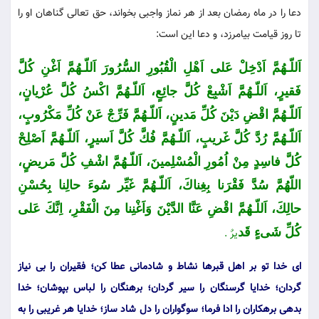
دعا را در ماه رمضان بعد از هر نماز واجبى بخواند، حق تعالى گناهان او را
تا روز قیامت بیامرزد، و دعا این است:
اَللّـهُمَّ اَدْخِلْ عَلى اَهْلِ الْقُبُورِ السُّرُورَ اَللّـهُمَّ اَغْنِ كُلَّ
فَقیرٍ، اَللّـهُمَّ اَشْبِعْ كُلَّ جائِعٍ، اَللّـهُمَّ اكْسُ كُلَّ عُرْیانٍ،
اَللّـهُمَّ اقْضِ دَیْنَ كُلِّ مَدینٍ، اَللّـهُمَّ فَرِّجْ عَنْ كُلِّ مَكْرُوبٍ،
اَللّـهُمَّ رُدَّ كُلَّ غَریبٍ، اَللّـهُمَّ فُكَّ كُلَّ اَسیرٍ، اَللّـهُمَّ اَصْلِحْ
كُلَّ فاسِدٍ مِنْ اُمُورِ الْمُسْلِمینَ، اَللّـهُمَّ اشْفِ كُلَّ مَریضٍ،
اللّهُمَّ سُدَّ فَقْرَنا بِغِناكَ، اَللّـهُمَّ غَیِّر سُوءَ حالِنا بِحُسْنِ
حالِكَ، اَللّـهُمَّ اقْضِ عَنَّا الدَّیْنَ وَاَغْنِنا مِنَ الْفَقْرِ، اِنَّكَ عَلى
كُلِّ شَیءٍ قَد
یرٌ .
اى خدا تو بر اهل قبرها نشاط و شادمانى عطا كن؛ فقیران را بى نیاز
گردان؛ خدایا گرسنگان را سیر گردان؛ برهنگان را لباس بپوشان؛ خدا
بدهى برهكاران را ادا فرما؛ سوگواران را دل شاد ساز؛ خدایا هر غریبى را به