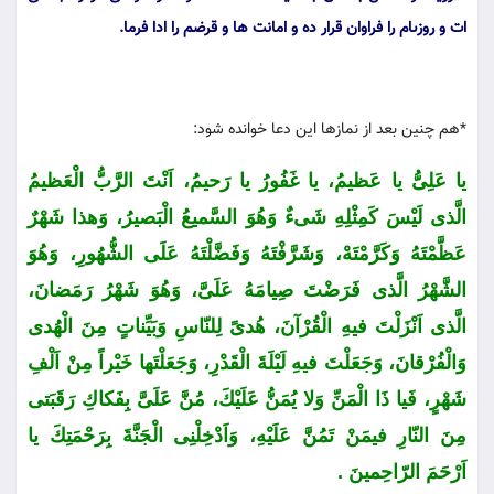
ات و روزىام را فراوان قرار ده و امانت ها و قرضم را ادا فرما.
*هم چنین بعد از نمازها این دعا خوانده شود:
یا عَلِیُّ یا عَظیمُ، یا غَفُورُ یا رَحیمُ، اَنْتَ الرَّبُّ الْعَظیمُ
الَّذی لَیْسَ كَمِثْلِهِ شَیءٌ وَهُوَ السَّمیعُ الْبَصیرُ، وَهذا شَهْرٌ
عَظَّمْتَهُ وَكَرَّمْتَهْ، وَشَرَّفْتَهُ وَفَضَّلْتَهُ عَلَى الشُّهُورِ، وَهُوَ
الشَّهْرُ الَّذی فَرَضْتَ صِیامَهُ عَلَیَّ، وَهُوَ شَهْرُ رَمَضانَ،
الَّذی اَنْزَلْتَ فیهِ الْقُرْآنَ، هُدىً لِلنّاسِ وَبَیِّناتٍ مِنَ الْهُدى
وَالْفُرْقانَ، وَجَعَلْتَ فیهِ لَیْلَةَ الْقَدْرِ، وَجَعَلْتَها خَیْراً مِنْ اَلْفِ
شَهْرٍ، فَیا ذَا الْمَنِّ وَلا یُمَنُّ عَلَیْكَ، مُنَّ عَلَیَّ بِفَكاكِ رَقَبَتی
مِنَ النّارِ فیمَنْ تَمُنَّ عَلَیْهِ، وَاَدْخِلْنِی الْجَنَّةَ بِرَحْمَتِكَ یا
اَرْحَمَ الرّاحِمینَ .