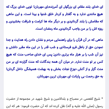
اى خداى بلند مقام, اى بزرگوار, اى آمرزنده,اى مهربان! تویى خداى بزرگ كه
هیچ مانندى ندارد و به گفتار و كردار خلق شنوا و بینا است. و این ماهى
كه مقامش را بلند گردانیدى و بر دیگر ماه ها كرامت و شرافت بخشیدى, و
روزه اش را بر من واجب گردانیدى, ماه رمضان است.
ماهى كه در آن قرآن را براى راهنمایى مردم و نشان دادن راه هدایت و جدا
نمودن حق از باطل فرو فرستادى و شب قدر را در این ماه مقرر داشتى و
نیز آن شب را بر هزار ماه برترى دادى; پس اى خداى صاحب منت كه هیچ
كس بر تو منت ندارد, در میان آن همه بندگانت كه منت گزارده اى بر من
منت گزار و از آتش دوزخ نجات بخش و به بهشت همیشگى داخل گردان!
به حق رحمت بى پایانت اى مهربان ترین مهربانان.
* شیخ كفعمى در مصباح و بلدالامین و شیخ شهید در مجموعه از حضرت
رسول (صلی الله علیه و آله) نقل كرده اند كه آن حضرت فرمود: هر كه این