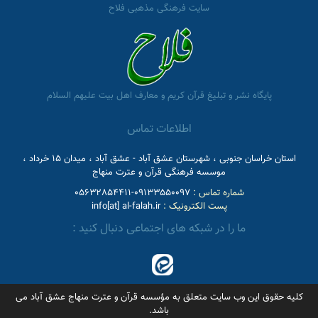
سایت فرهنگی مذهبی فلاح
پایگاه نشر و تبلیغ قرآن کریم و معارف اهل بیت علیهم السلام
اطلاعات تماس
استان خراسان جنوبی ، شهرستان عشق آباد - عشق آباد ، میدان 15 خرداد ،
موسسه فرهنگی قرآن و عترت منهاج
شماره تماس :
09133550097-05632854411
پست الکترونیک :
info[at] al-falah.ir
ما را در شبکه های اجتماعی دنبال کنید :
کلیه حقوق این وب سایت متعلق به مؤسسه قرآن و عترت منهاج عشق آباد می
باشد.