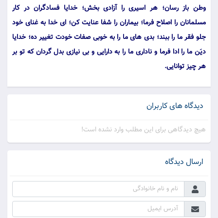
وطن باز رسان؛ هر اسیرى را آزادى بخش؛ خدایا فسادگران در كار
مسلمانان را اصلاح فرما؛ بیماران را شفا عنایت كن؛ اى خدا به غناى خود
جلو فقر ما را ببند؛ بدى هاى ما را به خوبى صفات خودت تغییر ده؛ خدایا
دیَن ما را ادا فرما و نادارى ما را به دارایى و بى نیازى بدل گردان كه تو بر
هر چیز توانایى.
دیدگاه های کاربران
هیچ دیدگاهی برای این مطلب وارد نشده است!
ارسال دیدگاه