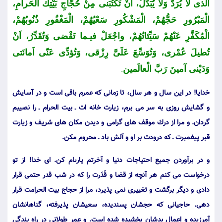
الَّذی لا یُرَدُّ وَلا یُبَدَّلُ، اَنْ تَكْتُبَنی مِنْ حُجّاجِ بَیْتِكَ الْحَرامِ،
الْمَبْرُورِ حَجُّهُمْ، الْمَشْكُورِ سَعْیُهُمْ، الْمَغْفُورِ ذُنُوبُهُمْ،
الْمُكَفَّرِ عَنْهُمْ سَیِّئاتُهُمْ، واجْعَلْ فیـما تَقْضی وَتُقَدِّرُ، اَنْ
تُطیلَ عُمْری، وَتُوَسِّعَ عَلَیَّ رِزْقی، وَتُؤدِّی عَنّی اَمانَتی
وَدَیْنی آمینَ رَبَّ الْعالَمین
.
خدایا! در این سال و هر سال، تا زمانى كه عمرم باقى است و در آسایش
و گشایش روزى به سر مى برم، زیارت خانه ات ـ بیت الحرام ـ را نصیبم
گردان. و مرا از درك موقف هاى گرامى و دیدن مكان هاى شریف و زیارت
قبر پیغمبرت ـ كه درودت بر او و آلش باد ـ محروم مكن.
و در برآوردن جمیع احتیاجات دنیا و آخرتم یارىام كن. اى خدا! از تو
درخواست مى كنم هر آنچه از قضا و قَدَرت را كه در شب قدر حتمى قرار
دادى و دیگر برگشت و تغییرى نمى پذیرد، مرا از حجاج بیت الحرامت قرار
دهى. حاجیانى كه حجشان پسندیده، سعیشان پذیرفته، گناهانشان
آمرزیده و اعمال بدشان بخشیده شده است. و عمر طولانى در راه بندگى