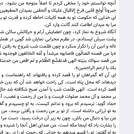
آنچه توانستم خود را مخفى كردم تا اصلاً متوجه من نشود، ديدم 
جبروتاً أَولِج قلبى فرحَ إلاقبال عليك و ألحقنى بميدان المطيعي
اى خدايى كه حكومت تو به همه كاينات احاطه كرده و قدرت تو ب
مرا به ميدان اطاعت كنند گانت وارد كن.
آنگاه شروع به نماز كرد، چون اعضايش آرام و حركاتش ساكن ش
پشت سرش ايستادم، در نظرم محرابى نمايان شد گويى در همان وق
ناله و انين آن را تكرار مى‏كرد و چون ظلمت شب شروع به رفتن ك
«يا من قصده الضالّون فاصابوه مرشداً و أمّه الخائفون فوجدوه مَ
من قصد سواك بنيّته الهى قدتقشّع الظّلام و لم اقض من خدمتك
بك يا ارحم الراحمين».
اى آن كه گمراهان او را قصد كرده و يافته‏اند كه راهنماست و خ
ديده‏اند كه محل پناه است، كِى راحت خواهد شد آن كه بدن خوي
قصد كرده است. الهى ظلمت شب با آمدن صبح شكافته شد حال آن ك
بر محمد و آل محمد صلوات فرست و با من از رحمت و غضب، آنرا 
حماد گويد: ترسيدم كه برود و ندانم كيست، به او چسبيدم و گفت
به تو ارزانى داشته است، از تو بر من رحمت و رأفتى برسد، من را
من بيا و دنبال من باش، چون به زير آن درخت رسيد، دست مرا 
را بشارت باد كه اينجا مكه است، من صداى اهل آنجا را شنيده و 
به او گفتم: تو را قسم مى‏دهم به خدايى كه رحمت او را در روز 