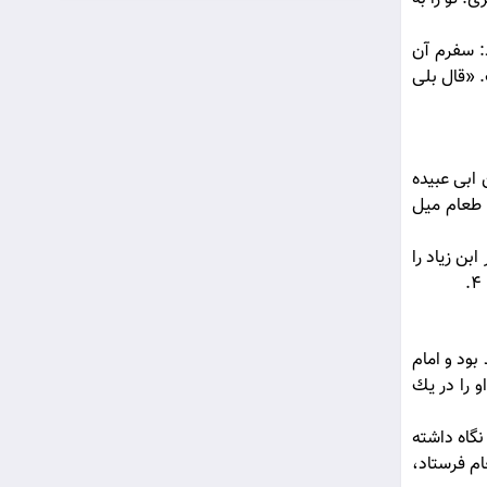
: سفرم آن
. «قال بلى
 ابى عبيده
 طعام ميل
بن زياد را
بود و امام
و را در يك
نگاه داشته
ام فرستاد،