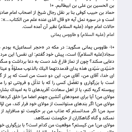
بن الحسين بن على بن ابيطالبم. 10
حماد بن حبيب كوفى بنا بر نقل رجال شيخ از اصحاب امام صادق
حالات امام جواد (علیه السلام) نظير آن آمده است.
امام (علیه السلام) و طاووس يمانى‏
10- طاووس يمانى مى‏گويد: در مكه در «حجر اسماعيل» بو
سجاد(علیه السلام)) است، پيش خود گفتم: اى نفس! اين مرد ن
دعايى مى‏كند؟ چون از نماز فارغ شد دست به دعا برداشت و مى‏گ
«سَيّدى سَيّدى هذه يداى قدمددتهما اليك بالذنوب مملوّةٌ و عيناى ب
اى خدا، آقاى من، آقاى من، اين دو دست من است كه پر از گناه
است با بزرگوارى و تفضّل كسى را كه با تذلّل و فروتنى تو را
پيوسته گريه كنم، يا از اهل سعادت آفريده‏اى تا به اميدك بشار
مولاى من! آيا براى عمودهاى آتشين جهنم اعضا مرا خلق كرده‏ا
مولاى من! اگر بنده‏اى مى‏توانست از مولاى خود فرار كند، من اوّلين
سيد من! اگر مى‏دانستم كه عذاب من بر حكومت تو مى‏افزايد از
نمى‏كند و گناه گناهكاران از حكومتت نمى‏كاهد.
مولاى من! من كيستم؟ موقعيت من كدام است؟ با بزرگوارى خود م