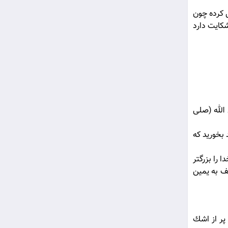
ل كرده چون
شكايت دارد
گفت: يابن رسول الله (صلی
 بخوريد كه
 را بزرگتر
لف به يمين
پر از اشك