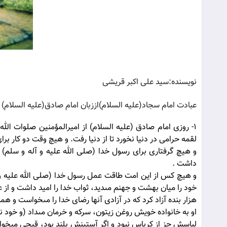
نويسنده:سيد على اكبر قريشى
عبادت امام سجاد(علیه السلام)اززبان امام صادق(علیه السلام)‏
1- روزى امام صادق (علیه السلام) از اميرالمؤمنين صلوات الل
لقمه حرامى در دنيا نخورد تا از دنيا رفت. و هيچ وقت دو كار برا
و هيچ گرفتارى براى رسول خدا (صلی الله علیه و آله و سلم) پ
داشت .
و هيچ كس از اين امت طاقت عمل رسول خدا (صلی الله علیه و آله
خود را ميان بهشت و جهنم مى‏ديد، ثواب خدا را اميد داشت و از 
هزار بنده آزاد كرد كه در آزادى آنها رضاى خدا را مى‏خواست و ه
او به خانواده خويش روغن زيتون، سركه و خرمان مى‏داد (و خود نا
لباسش جز از كرباس نبود و اگر آستينش بلند بود، قيچى مى‏خواس