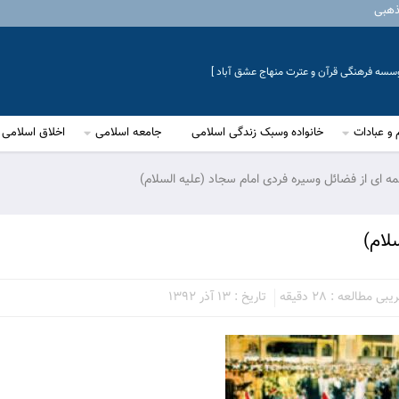
ذهبی
موسسه فرهنگی قرآن و عترت منهاج عشق آباد ]
 و عبادات
خانواده وسبک زندگی اسلامی
جامعه اسلامی
اخلاق اسلامی
ه ای از فضائل وسيره فردى امام سجاد (علیه السلام)
لام)
ی مطالعه : 28 دقیقه
تاریخ : 13 آذر 1392