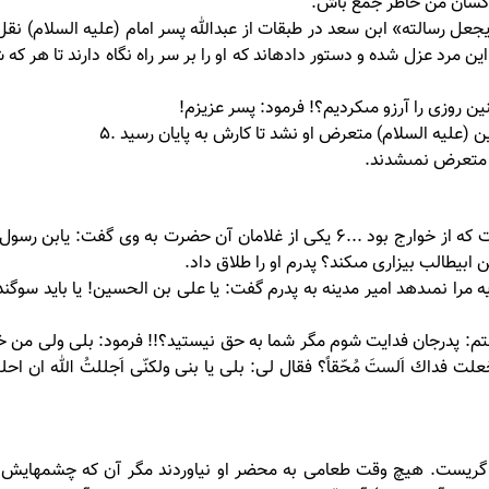
 و كسان من خاطر جمع باش.
عل رسالته» ابن سعد در طبقات از عبدالله پسر امام (علیه السلام) نق
 مرد عزل شده و دستور داده‏اند كه او را بر سر راه نگاه دارند تا هر كه 
ين روزى را آرزو مى‏كرديم؟! فرمود: پسر عزيزم!
ن (علیه السلام) متعرض او نشد تا كارش به پايان رسيد .5
ه متعرض نمى‏شدند.
6- ابوبصير گويد: امام باقر (علیه السلام) فرمود: پدرم زنى داشت كه از خوارج بود ...6 يكى از غلامان آن حضرت به وى 
ابيطالب بيزارى مى‏كند؟ پدرم او را طلاق داد.
را نمى‏دهد امير مدينه به پدرم گفت: يا على بن الحسين! يا بايد سوگند
گفتم: پدرجان فدايت شوم مگر شما به حق نيستيد؟!! فرمود: بلى ولى من خدا
علت فداك اَلستَ مُحّقاً؟ فقال لى: بلى يا بنى ولكنّى اَجللتُ الله ان اح
 گريست. هيچ وقت طعامى به محضر او نياوردند مگر آن كه چشمهايش 