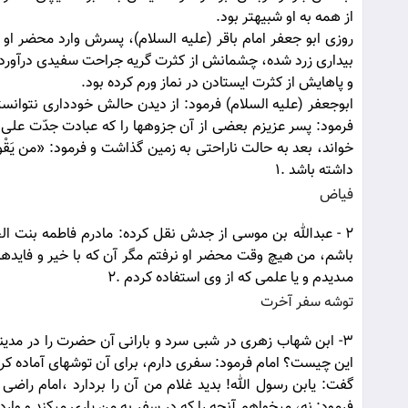
از همه به او شبيه‏تر بود.
روزى ابو جعفر امام باقر (علیه السلام)، پسرش وارد محضر او
بيدارى زرد شده، چشمانش از كثرت گريه جراحت سفيدى درآورد
و پاهايش از كثرت ايستادن در نماز ورم كرده بود.
ابوجعفر (علیه السلام) فرمود: از ديدن حالش خوددارى نتوانسته
فرمود: پسر عزيزم بعضى از آن جزوه‏ها را كه عبادت جدّت على 
خواند، بعد به حالت ناراحتى به زمين گذاشت و فرمود: «من يَقْو
داشته باشد .1
فياض
‎ 2- عبدالله بن موسى از جدش نقل كرده: مادرم فاطمه بنت ا
باشم، من هيچ وقت محضر او نرفتم مگر آن كه با خير و فايده‏
مى‏ديدم و يا علمى كه از وى استفاده كردم .2
توشه سفر آخرت
3- ابن شهاب زهرى در شبى سرد و بارانى آن حضرت را در مدينه
اين چيست؟ امام فرمود: سفرى دارم، براى آن توشه‏اى آماده كر
گفت: يابن رسول الله! بديد غلام من آن را بردارد ،امام را
فرمود: نه، مى‏خواهم آنچه را كه در سفر به من يارى مى‏كند و وارد 