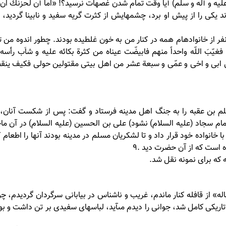
علیه و آله و سلم) آيا وقت تمام شدن غصه‏ات نرسيد؟! «اما آن لحزنك ا
ند يكى را از پيش او برد، چشمهايش از كثرت گريه سفيد و نابينا گردي
فر از خانواده‏ام همه در كنار من به خون غلطيده بودند. چطور اندوه من 
فغيّبَ اللّه واحداً منهم فابيضّت عيناه من كثرة بكائه عليه و شاَب رأس
ا نظرت الى ابى و اخى و عمّى و سبعة عشر من اهل بيتى مقتولين حولى فكيف ي
سلم بن عقبه را به جنگ اهل مدينه فرستاد و گفت: پس از شكست آنان، ز
م سجاد (علیه السلام) نشود) على بن الحسين (علیه السلام) در آن ما
ا خانواده خود قرار داد و تا لشكريان مسلم در مدينه بودند آنها را اطعام ك
ه است كه از آن حضرت ديد .9
 كه براى نمونه نقل شد.
باله» از قافله كنار ماندم، غريب و ناشناس در بيابانى سرگردان گرديدم، 
 تاريكى كامل شد، جوانى را ديدم مى‏آيد، لباسهاى سفيدى بر تن داشت و 