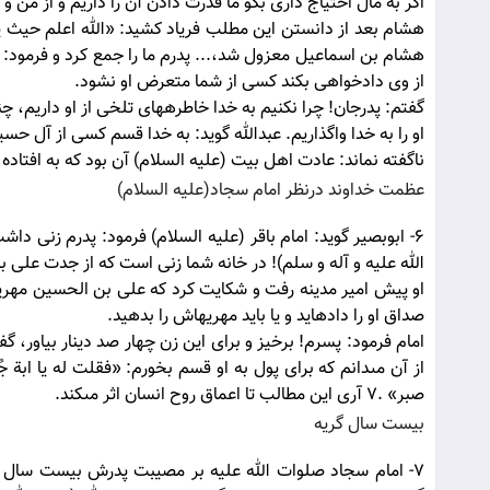
اگر به مال احتياج دارى بگو ما قدرت دادن آن را داريم و از من
هشام بعد از دانستن اين مطلب فرياد كشيد: «الله اعلم حيث يج
هشام بن اسماعيل معزول شد،... پدرم ما را جمع كرد و فرمود: اين
از وى دادخواهى بكند كسى از شما متعرض او نشود.
گفتم: پدرجان! چرا نكنيم به خدا خاطره‏هاى تلخى از او داريم، چن
او را به خدا واگذاريم. عبدالله گويد: به خدا قسم كسى از آل حسي
ناگفته نماند: عادت اهل بيت (علیه السلام) آن بود كه به افتاد
عظمت خداوند درنظر امام سجاد(علیه السلام)
الله علیه و آله و سلم)! در خانه شما زنى است كه از جدت على بن 
او پيش امير مدينه رفت و شكايت كرد كه على بن الحسين مهريه م
صداق او را داده‏ايد و يا بايد مهريه‏اش را بدهيد.
امام فرمود: پسرم! برخيز و براى اين زن چهار صد دينار بياور، 
از آن مى‏دانم كه براى پول به او قسم بخورم: «فقلت له يا ابة جُ
صبر» .7 آرى اين مطالب تا اعماق روح انسان اثر مى‏كند.
بيست سال گريه
7- امام سجاد صلوات الله عليه بر مصيبت پدرش بيست سال