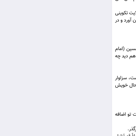
يت تكوينى
د سليمان آورد و در
سين (امام
هم ديد چه
ست، سزاوار
ر حال خويش
ت تو اضافه
گذر.