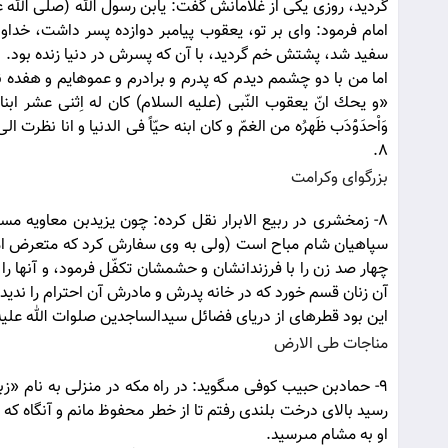
گرديد، روزى يكى از غلامانش گفت: يابن رسول الله (صلی الله 
امام فرمود: واى بر تو، يعقوب پيامبر دوازده پسر داشت، خداو
سفيد شد، پشتش خم گرديد، با آن كه پسرش در دنيا زنده بود.
اما من با دو چشمم ديدم كه پدرم و برادرم و عموهايم و هفده ن
«و يحك انّ يعقوب النّبى (علیه السلام) كان له اِثنى عشر ابنا 
وَاْحدَوَْدَب ظَهرُه من الغمّ و كان ابنه حيّاً فى الدنيا و ان
8.
بزرگواى وكرامت
8- زمخشرى در ربيع الابرار نقل كرده: چون يزيدبن معاويه م
سپاهيان شام مباح است (ولى به وى سفارش كرد كه متعرض اما
چهار صد زن را با فرزندانشان و حشمشان تكفّل فرمود، و آنها را ب
آن زنان قسم خورد كه در خانه پدرش و مادرش آن احترام را نديد
اين بود قطره‏اى از درياى فضائل سيدالساجدين صلوات الله عليه
مناجات طى الارض‏
9- حمادبن حبيب كوفى مى‏گويد: در راه مكه در منزلى به نام «ز
رسيد بالاى درخت بلندى رفتم تا از خطر محفوظ مانم و آنگاه كه
او به مشام مى‏رسيد.