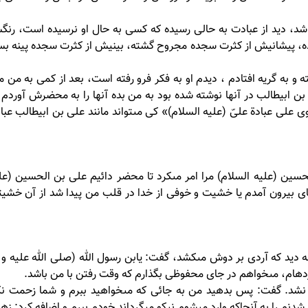
 شد، ديد از عبادت به حالى رسيده كه كسى به حال او نرسيده است، رنگ
ه، پيشانيش از كثرت سجده مجروح گشته، بينيش از كثرت سجده پينه بست
 و به گريه افتادم ، ديدم او به فكر فرو رفته است، بعد از كمى به من 
بن ابيطالب در آنها نوشته شده بود به من بده آنها را به محضرش آوردم
ى على عبادة علىّ (علیه السلام)» كى مى‏تواند مانند على بن ابيطالب عب
لحسين (علیه السلام) مرا امر مى‏كرد تا محضر دائيم على بن الحسين (عل
اى بيرون آمدم يا خشيت و خوفى از خدا در قلب من پيدا شد از آن خشيتى
 ديد كه آردى بر دوش مى‏كشد، گفت: يابن رسول الله (صلی الله علیه و 
ده‏ام، مى‏خواهم در جاى محفوظى بگذارم كه وقت رفتن با من باشد.
ضى نشد. گفت: پس بدهيد من به جائى كه مى‏خواهيد ببرم و شما زحمت نك
شدنم را به آنجاكه وارد مى‏شوم نيكو مى‏گرداند خودم ببرم و اضافه كرد: زهر