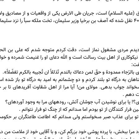
 (علیه السلام) است، جريان طى الارض يكى از واقعيات و از مصاديق ولا
است و در سوره نمل آيه «و قال الذى عنده علم من الكتاب...»: 40 نقل شده كه آصف بن برخيا وزير سليمان، تخت ملكه سبأ را نز
دم ديدم مردى مشغول نماز است، دقت كردم متوجه شدم كه على بن الح
يكوكارى از اهل بيت رسالت است و الله دعاى او را غنيمت شمرده و خوا
فت:
الرّجاء ممدودة و حقّ لمن دعاك بالندم تّذللاً ان تُجيبه بالكرم تفضّلاً».
ان به درگاه تو بلند كردم و دو چشمانم به اميد به درگاه تو باز شده ا
 مى‏خواند جواب بدهى. مولاى من! آيا مرا از اهل شقاوت آفريده‏اى تا ب
ت دهم .
ى؟! يا براى نوشيدن آب جوشان آتش، روده‏هاى مرا به وجود آورده‏اى؟
 فرار كنندگان از تو بودم اما مى‏دانم كه از چنگ تو فرار نتوانم .
 تو براى عذاب صبر مى‏خواستم ولى مى‏دانم كه اطاعت طاعتگران بر حكوم
را ببخش، با پرده پوشى خود بزرگم كن، و با آقايى خود از ملامت من در