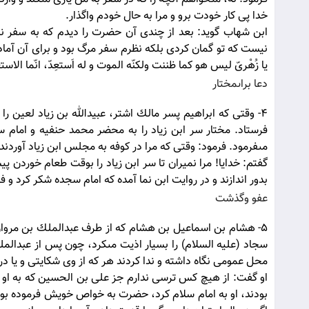
خدا پى كار خودت برو و مرا به حال خودم واگذار.
ابن شهاب گويد: بعد از چندى آن حضرت را ديدم كه به سفر نرف
نيست كه تو گمان كردى بلكه نظرم سفر مرگ بود و براى آن آماد
يا زُهْرىّ ليس هو كما ظننت ولكنّه الموت و له اَستعِدّ، انّما الاست
دعا براىمختار
4- وقتى كه ابراهيم پسر مالك اشتر، عبيدالله بن زياد لعين ر
فرستاد. مختار سر ابن زياد را به محضر محمد حنفيه و امام س
مى‏فرمود. فرمود: وقتى كه مرا در كوفه به مجلس ابن زياد آوردند ا
گفتم: خدايا! مرا نميران تا سر ابن زياد را بوقت طعام خوردن پي
بدور اندازند و در روايت ابن نما آمده كه امام سجده شكر كرد و فرم
عفو وگذشت
5- هشام بن اسماعيل بن هشام كه از طرف عبدالملك بن مروان ح
سجاد (علیه السلام) را بسيار اذيت مى‏كرد، چون پس از عبدالم
محل عمومى نگاه داشته و ندا كردند هر كه از وى شكايتى و يا در
او گفت: از هيچ كس ترسى ندارم جز على بن الحسين كه به او اذي
بودند، او به امام سلام كرد، حضرت به خواص خويش فرموده بود 