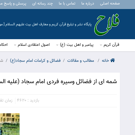
صفحه اصلی
درباره ما
تماس با ما
چند رسانه ای
پرسش و پاسخ م
پایگاه نشر و تبلیغ قرآن کریم و معارف اهل بیت علیهم السلام [ 
قرآن کریم
پیامبر و اهل بیت (ع)
اصول اعتقادی اسلام
احکام
خانه
مطالب و مقالات
فضائل و کرامات امام سجاد(ع)
شم
شمه ای از فضائل وسيره فردى امام سجاد (علیه الس
بازدید : 4620
زمان تقریب