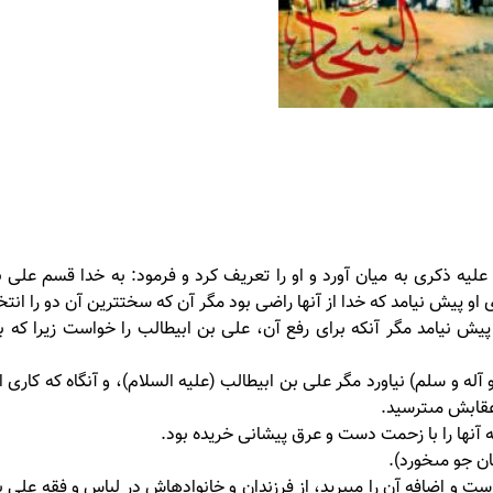
ه عليه ذكرى به ميان آورد و او را تعريف كرد و فرمود: به خدا قسم على 
ى او پيش نيامد كه خدا از آنها راضى بود مگر آن كه سخت‏ترين آن دو را انت
يش نيامد مگر آنكه براى رفع آن، على بن ابيطالب را خواست زيرا كه به
 و سلم) نياورد مگر على بن ابيطالب (علیه السلام)، و آنگاه كه كارى ان
عقابش مى‏ترسيد.
مه آنها را با زحمت دست و عرق پيشانى خريده بود.
ن جو مى‏خورد).
ت و اضافه آن را مى‏بريد، از فرزندان و خانواده‏اش در لباس و فقه على