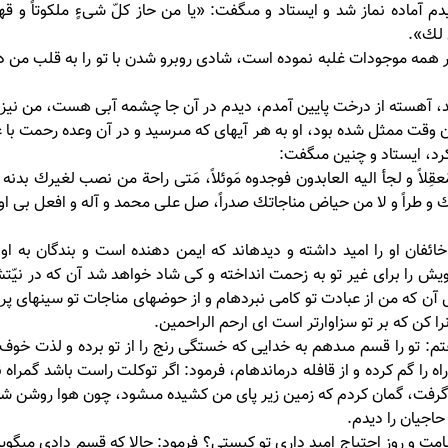
آماده نماز شد و ايستاد و مى‏گفت: «يا من حاز كلّ شى‏ءٍ ملكوتاً و قهر
ن لك».
ر همه موجودات غلبه نموده است، شادى روبرو شدن با تو را به قلب من د
د، آهسته از درخت پايين آمدم، ديدم در آن جا چشمه آبى هست، من نيز 
ت ممثل شده بود، او به هر آيه‏اى كه مى‏رسيد و در آن وعده رحمت با ع
رد، ايستاد و چنين مى‏گفت:
عقِلاً و لجأ اليه العابدون فوجدوه مَوئلاً، مَتى راحة من نصب لغيرك بدنه 
 و طراً و لا من حياض مناجاتك صدراً، صل على محمد و آله و افعل بى او
ائفان او را اميد داشته و ديده‏اند كه ايمن دهنده است و بندگان به او پ
ش را براى غير تو به زحمت انداخته و كى شاد خواهد شد آن كه در نيّتش
ه من از عبادت تو كامى نبرده‏ام و از حوضهاى مناجات تو سينه‏اى پر 
كن كه بر تو سزاوارتر است اى ارحم الراحمين.
م: تو را قسم مى‏دهم به خدايى كه خستگى رنج را از تو برده و لذت خوف 
ه را گم كرده و از قافله درمانده‏ام، فرمود: اگر توكلت راست باشد گمراه ن
گرفت، گمان كردم كه زمين زير پاى من كشيده مى‏شود، چون هوا روشن شد 
حاجيان را ديدم.
قيامت و روز احتياج اميد دارى تو كيستى؟ فرمود: حالا كه قسم دادى مى‏گو