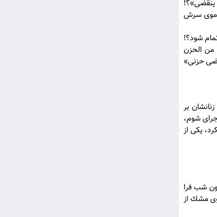
ن ينقضى»؟!
د، موى سرش
تمام شود؟!
ه من الحزن
نقضى حزنى»
نانشان بر
جراى شوم،
رد، يكى از
چون شب فرا
بوى مشك از