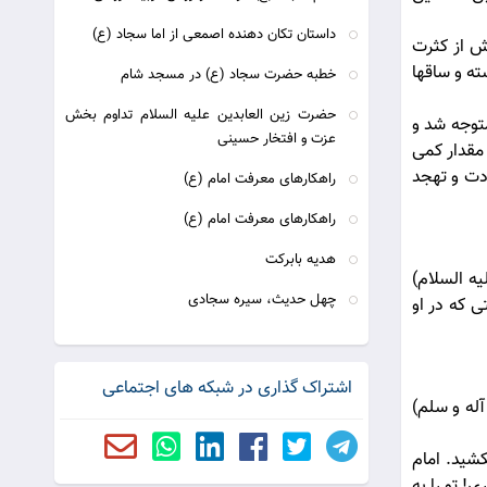
داستان تكان دهنده اصمعى‏ از اما سجاد (ع)
ش از كثرت
ه و ساقها
خطبه حضرت سجاد (ع) در مسجد شام
حضرت زین العابدین علیه السلام تداوم بخش
متوجه شد و
عزت و افتخار حسینی
 مقدار كمى
ادت و تهجد
راهکارهای معرفت امام (ع)
راهکارهای معرفت امام (ع)
هدیه بابرکت
یه السلام)
چهل حديث، سيره سجادى
 كه در او
اشتراک گذاری در شبکه های اجتماعی
آله و سلم)
شيد. امام
ى! تو را به