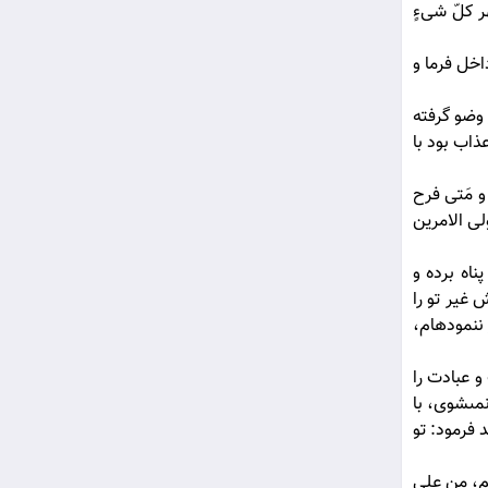
 كلّ شى‏ءٍ
اخل فرما و
وضو گرفته
ذاب بود با
و مَتى فرح
لى الامرين
ناه برده و
 غير تو را
ننموده‏ام،
و عبادت را
مى‏شوى، با
فرمود: تو
يم، من على