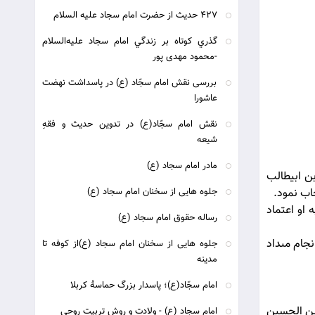
427 حديث از حضرت امام سجاد عليه السلام
گذري كوتاه بر زندگي امام سجاد عليه‌السلام
-محمود مهدی پور
بررسی نقش امام سجّاد (ع) در پاسداشت نهضت
عاشورا
نقش امام سجّاد(ع) در تدوین حدیث و فقهِ
شیعه
مادر امام سجاد (ع)
بن ابيطالب
خاب نمود.
جلوه هایی از سخنان امام سجاد (ع)
 او اعتماد
رساله حقوق امام سجاد (ع)
جام مى‏داد
جلوه هایی از سخنان امام سجاد (ع)از کوفه تا
مدینه
امام سجّاد(ع)؛ پاسدار بزرگ حماسۀ كربلا
 بن الحسين
امام سجاد (ع) - ولادت و روش تربیت روحی