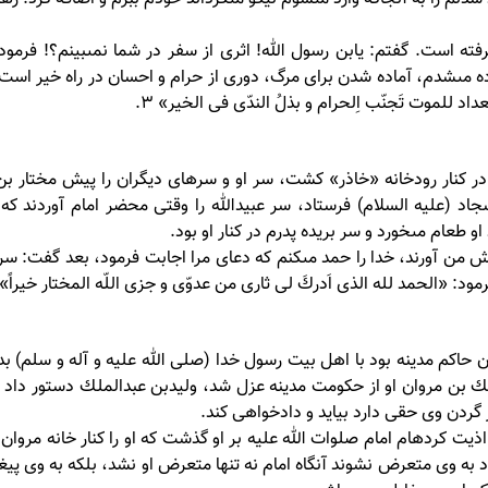
ته است. گفتم: يابن رسول الله! اثرى از سفر در شما نمى‏بينم؟! فرمود
ه مى‏شدم، آماده شدن براى مرگ، دورى از حرام و احسان در راه خير است
عداد للموت تَجنّب اِلحرام و بذلُ الندّى فى الخير» 3.
ا در كنار رودخانه «خاذر» كشت، سر او و سرهاى ديگران را پيش مختار بن
جاد (علیه السلام) فرستاد، سر عبيدالله را وقتى محضر امام آوردند كه
و طعام مى‏خورد و سر بريده پدرم در كنار او بود.
ش من آورند، خدا را حمد مى‏كنم كه دعاى مرا اجابت فرمود، بعد گفت: سر ا
ود: «الحمد لله الذى اَدركَ لى ثارى من عدوّى و جزى اللّه المختار خيراً» 4.
اكم مدينه بود با اهل بيت رسول خدا (صلی الله علیه و آله و سلم) بد 
لك بن مروان او از حكومت مدينه عزل شد، وليدبن عبدالملك دستور داد ا
 گردن وى حقى دارد بيايد و دادخواهى كند.
ت كرده‏ام امام صلوات الله عليه بر او گذشت كه او را كنار خانه مروان 
به وى متعرض نشوند آنگاه امام نه تنها متعرض او نشد، بلكه به وى پيغ