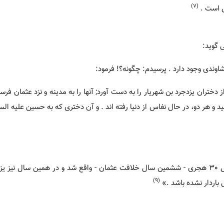
(7)
 گوید:
شاوندی وجود دارد . پرسیدم: چگونه؟! فرمود:
 دختران یزدجرد بن شهریار را به دست آورد; آنها را به مدینه و نزد عثمان فرست
 و هر دو، در حال نفاس از دنیا رفته اند . و آن دختری که به حسین علیه الس
«روایت فوق تقریبا صحیح به نظر می آید; زیرا فتح خراسان در سال 30 هجری - ششمین سال خلافت عثمان - واقع شد و در همین سا
(9)
باردار نشده باشد .»