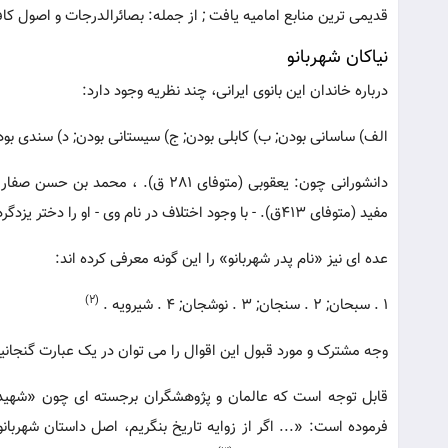
قدیمی ترین منابع امامیه یافت ; از جمله: بصائرالدرجات و اصول کا
نیاکان شهربانو
درباره خاندان این بانوی ایرانی، چند نظریه وجود دارد:
الف) ساسانی بودن; ب) کابلی بودن; ج) سیستانی بودن; د) سندی بود
مفید (متوفای 413ق). - با وجود اختلاف در نام وی - او را دختر یزدگرد سوم (آخرین پادشاه ساسانی) دانسته اند .
عده ای نیز «نام پدر شهربانو» را این گونه معرفی کرده اند:
(2)
1 . سبحان; 2 . سنجان; 3 . نوشجان; 4 . شیرویه .
وجه مشترک و مورد قبول این اقوال را می توان در یک عبارت گنجانید
قابل توجه است که عالمان و پژوهشگران برجسته ای چون «شهید م
فرموده است: «... اگر از زوایه تاریخ بنگریم، اصل داستان شهربانو