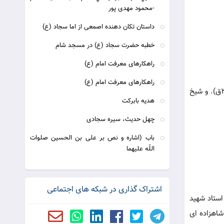
-محمود مهدی پور
داستان تكان دهنده اصمعى‏ از اما سجاد (ع)
خطبه حضرت سجاد (ع) در مسجد شام
راهکارهای معرفت امام (ع)
راهکارهای معرفت امام (ع)
دانشورانی چون: یعقوبی (متوفای 281 ق). ، محمد بن حسن صفار قمی (متوفای 290 ق). ، کلینی (متوفای 329ق). ، شیخ صدوق (متوفای 381ق). و شیخ
هدیه بابرکت
چهل حديث، سيره سجادى
باب (اشاره و نص بر على بن الحسين صلوات
اللّه عليهما
اشتراک گذاری در شبکه های اجتماعی
استاد شهید
شاهزاده ای