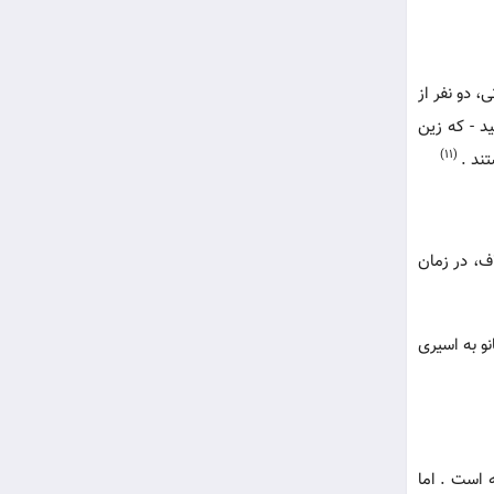
 دو نفر از
د - که زین
(11)
ند .
ف، در زمان
نو به اسیری
 است . اما