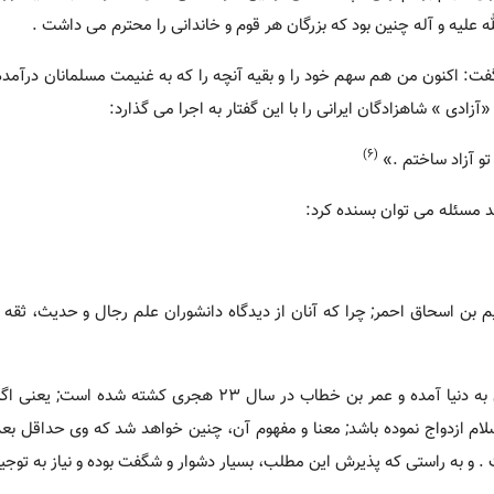
 علیه و آله چنین بود که بزرگان هر قوم و خاندانی را محترم می داشت .
ت: اکنون من هم سهم خود را و بقیه آنچه را که به غنیمت مسلمانان درآمده،
ادی » شاهزادگان ایرانی را با این گفتار به اجرا می گذارد:
(6)
 تو آزاد ساختم .»
ند مسئله می توان بسنده کرد:
 بن اسحاق احمر; چرا که آنان از دیدگاه دانشوران علم رجال و حدیث، ثقه و 
3 . بنا بر قول مشهور، امام سجاد علیه السلام در سال 37 هجری به دنیا آمده و عمر بن خطاب در سال 23 هجری
. و به راستی که پذیرش این مطلب، بسیار دشوار و شگفت بوده و نیاز به توجیه