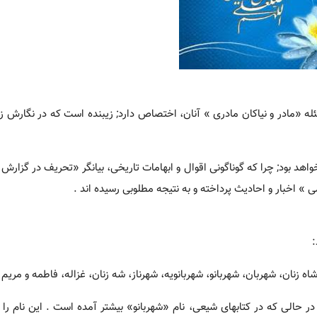
له «مادر و نیاکان مادری » آنان، اختصاص دارد; زیبنده است که در نگارش زن
اهد بود; چرا که گوناگونی اقوال و ابهامات تاریخی، بیانگر «تحریف در گزارش
 » اخبار و احادیث پرداخته و به نتیجه مطلوبی رسیده اند .
:
اه زنان، شهربان، شهربانو، شهربانویه، شهرناز، شه زنان، غزاله، فاطمه و مریم 
در حالی که در کتابهای شیعی، نام «شهربانو» بیشتر آمده است . این نام را 