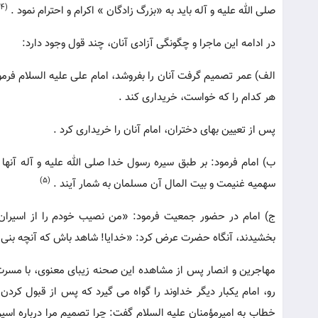
(4)
صلی الله علیه و آله باید به «بزرگ زادگان » اکرام و احترام نمود .
در ادامه این ماجرا و چگونگی آزادی آنان، چند قول وجود دارد:
الف) عمر تصمیم گرفت آنان را بفروشد، امام علی علیه السلام ف
هر کدام را که خواست، خریداری کند .
پس از تعیین بهای دختران، امام آنان را خریداری کرد .
ب) امام فرمود: بر طبق سیره رسول خدا صلی الله علیه و آله آنها 
(5)
سهمیه غنیمت و بیت المال آن مسلمان به شمار آیند .
ج) امام در حضور جمعیت فرمود: «من نصیب خودم را از اسیران، د
بخشیدند، آنگاه حضرت عرض کرد: «خدایا! شاهد باش که آنچه بنی ه
مهاجرین و انصار پس از مشاهده این صحنه زیبای معنوی، با مسرت و
رو، امام یکبار دیگر خداوند را گواه می گیرد که پس از قبول کردن 
خطاب به امیرمؤمنان علیه السلام گفت: چرا تصمیم مرا درباره اس