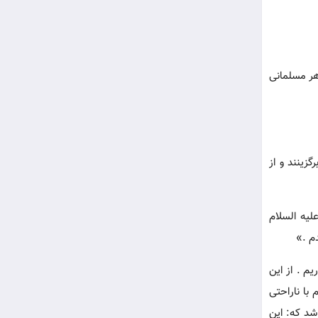
هر مسلمانی
زینند و از
لیه السلام
م .»
م . از این
 با ناراحتی
شد که: این