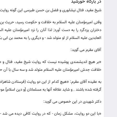
در بارگاه خورشید
شیخ مفید، فتال نیشابوری و فضل بن حسن طبرسی این گونه روایت ک
وقتی امیرمؤمنان علیه السلام به خلافت و حکومت رسید، حریث بن جا
دختران یزدگرد را به دست آورد; لذا آنان را نزد امیرمؤمنان علیه 
العابدین علیه السلام از او متولد شد - و دیگری را به محمد بن ابی ب
آقای مقرم می گوید:
«بر هیچ اندیشمندی پوشیده نیست که روایت شیخ مفید، فتال و طبر
خلافت جدش امیرمؤمنان علیه السلام متولد شد و سه سال با آن ح
به عقیده آقای مقرم: «هیچ کدام از این دو روایت (فرستادن شاهزادگا
گرفته شده باشند . و شاید علاقه آنها به مسلمانان [و دین اسلام] موج
دکتر شهیدی در این خصوص می گوید:
«با این دو روایت، مشکل زمان - که در روایت کافی دیده می شد - بر