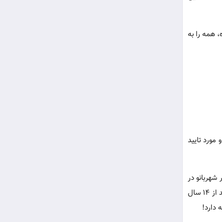
 همه را به
مورد تایید
 کشته شده است; یعنی اگر شهربانو در
آخرین سال خلافت عمر به اسارت درآمده و با امام حسین علیه السلام ازدواج نموده باشد; معنا و مفهوم آن، چنین خواهد شد که وی حداقل بعد از 14 سال
 دارد!