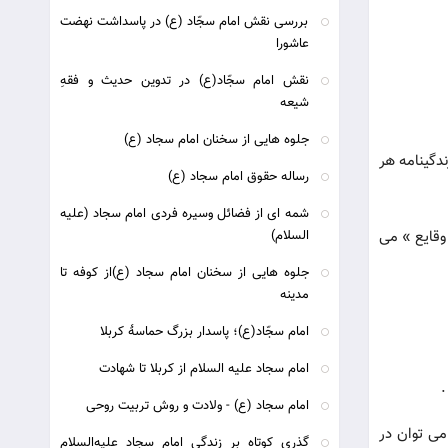
بررسی نقش امام سجّاد (ع) در پاسداشت نهضت
عاشورا
نقش امام سجّاد(ع) در تدوین حدیث و فقهِ
شیعه
جلوه هایی از سخنان امام سجاد (ع)
دگینامه هر
رساله حقوق امام سجاد (ع)
شمه ای از فضائل وسيره فردى امام سجاد (علیه
 وقایع » می
السلام)
جلوه هایی از سخنان امام سجاد (ع)از کوفه تا
مدینه
امام سجّاد(ع)؛ پاسدار بزرگ حماسۀ كربلا
امام سجاد علیه السلام از کربلا تا شهادت
.
امام سجاد (ع) - ولادت و روش تربیت روحی
می توان در
گذري كوتاه بر زندگي امام سجاد عليه‌السلام