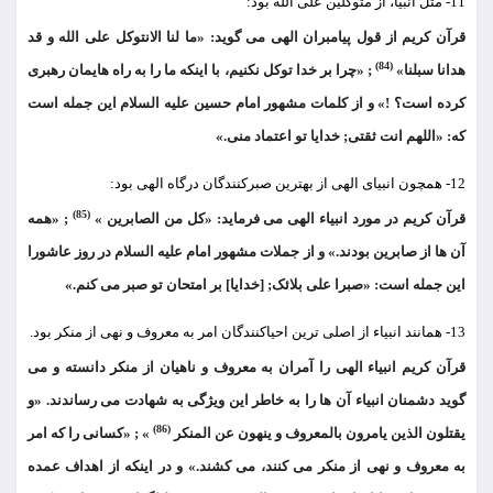
11- مثل انبیا، از متوکلین علی الله بود:
قرآن کریم از قول پیامبران الهی می گوید: «ما لنا الانتوکل علی الله و قد
(84)
هدانا سبلنا»
; «چرا بر خدا توکل نکنیم، با اینکه ما را به راه هایمان رهبری
کرده است؟ !» و از کلمات مشهور امام حسین علیه السلام این جمله است
که: «اللهم انت ثقتی; خدایا تو اعتماد منی.»
12- همچون انبیای الهی از بهترین صبرکنندگان درگاه الهی بود:
(85)
قرآن کریم در مورد انبیاء الهی می فرماید: «کل من الصابرین »
; «همه
آن ها از صابرین بودند.» و از جملات مشهور امام علیه السلام در روز عاشورا
این جمله است: «صبرا علی بلائک; [خدایا] بر امتحان تو صبر می کنم.»
13- همانند انبیاء از اصلی ترین احیاکنندگان امر به معروف و نهی از منکر بود.
قرآن کریم انبیاء الهی را آمران به معروف و ناهیان از منکر دانسته و می
گوید دشمنان انبیاء آن ها را به خاطر این ویژگی به شهادت می رساندند. «و
(86)
یقتلون الذین یامرون بالمعروف و ینهون عن المنکر
» ; «کسانی را که امر
به معروف و نهی از منکر می کنند، می کشند.» و در اینکه از اهداف عمده