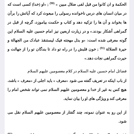
(90)
الحکمة و ان کانوا من قبل لفی ضلال مبین »
; «او (خدا) کسی است که
در میان انسان های درس ناخوانده رسولی را مبعوث کرد که آیاتش را برآن
ها بخواند و آن ها را تزکیه دهد و کتاب و حکمت بیاموزد، گرچه از قبل در
گمراهی آشکار بودند.» و در زیارت اربعین نیز امام حسین علیه السلام این
گونه معرفی شده است: «و بذل مهجته فیک لیستنقذ عبادک من الجهالة و
(91)
حیرة الضلالة
; خون قلبش را در راه تو داد تا بندگان تو را از جهالت و
حیرت گمراهی نجات دهد.»
فضائل امام حسین علیه السلام در کلام معصومین علیهم السلام
از باب اینکه در تعریف گفته می شود «معرف » باید اجلی از «معرف » باشد،
هیچ کس به غیر از خدا و معصومین علیهم السلام نمی تواند شخص امام را
معرفی کند و ویژگی های او را بیان نماید.
از این رو به عنوان نمونه، چند گفتار از معصومین علیهم السلام نقل می
شود.
(92)