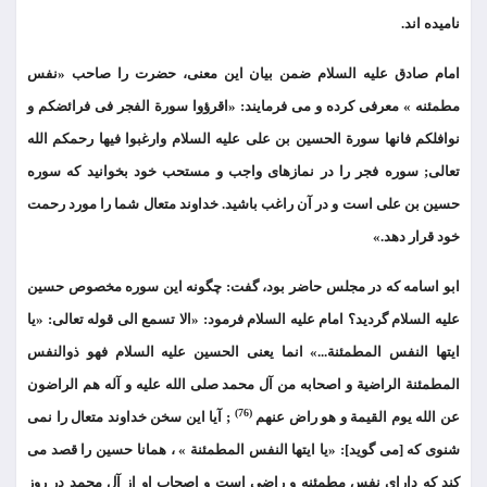
نامیده اند.
امام صادق علیه السلام ضمن بیان این معنی، حضرت را صاحب «نفس
مطمئنه » معرفی کرده و می فرمایند: «اقرؤوا سورة الفجر فی فرائضکم و
نوافلکم فانها سورة الحسین بن علی علیه السلام وارغبوا فیها رحمکم الله
تعالی; سوره فجر را در نمازهای واجب و مستحب خود بخوانید که سوره
حسین بن علی است و در آن راغب باشید. خداوند متعال شما را مورد رحمت
خود قرار دهد.»
ابو اسامه که در مجلس حاضر بود، گفت: چگونه این سوره مخصوص حسین
علیه السلام گردید؟ امام علیه السلام فرمود: «الا تسمع الی قوله تعالی: «یا
ایتها النفس المطمئنة...» انما یعنی الحسین علیه السلام فهو ذوالنفس
المطمئنة الراضیة و اصحابه من آل محمد صلی الله علیه و آله هم الراضون
(76)
عن الله یوم القیمة و هو راض عنهم
; آیا این سخن خداوند متعال را نمی
شنوی که [می گوید]: «یا ایتها النفس المطمئنة » ، همانا حسین را قصد می
کند که دارای نفس مطمئنه و راضی است و اصحاب او از آل محمد در روز