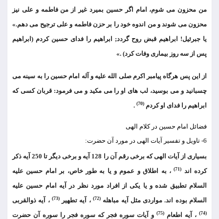
من محزون می شوم، امام اگر حسین بمیرد غیر از من فاطمه و علی نیز
محزون می شوند و من اندوه خود را بر حزن فاطمه و علی ترجیح می دهم.»
یا جبرئیل! ابراهیم قبض روح گردد; ابراهیم را فدای حسین کردم (ابراهیم
پس از سه روز بیماری وفات کرد) .»
از این پس هرگاه پیامبر اکرم صلی الله علیه و آله امام حسین را به سینه می
چسبانید و می بوسید، لب های او را می مکید و می فرمود: قربان کسی که
(70)
ابراهیم را فدای او کردم
.
فضائل امام حسین در کلام الهی
6- تاویل و تفسیر آیات الهی در مورد آن حضرت:
بسیاری از آیات الهی که برخی رقم آن را 128 آیه و برخی دیگر تا 250 آیه ذکر
(71)
کرده اند
، به اطلاق و عموم و یا به طور خاص، بر امام حسین علیه
السلام تطبیق شده و یا یکی از افراد مورد نظر در آیه امام حسین علیه
(73)
(72)
السلام بوده اند. مواردی مثل آیه مباهله
، آیه تطهیر
، آیه ذوالقربی
(75)
(74)
، آیه اطعام
و آیات سوره فجر که سوره فجر را سوره آن حضرت