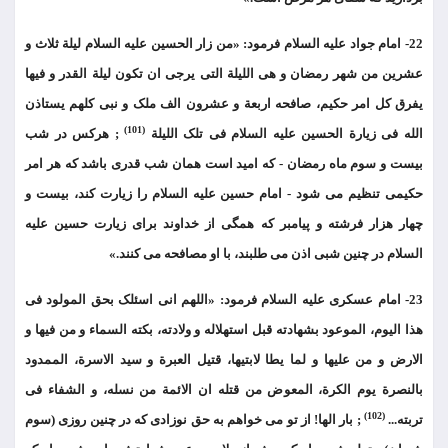
22- امام جواد علیه السلام فرمود: «من زار الحسین علیه السلام لیلة ثلاث و
عشرین من شهر رمضان و هی اللیلة التی یرجی ان تکون لیلة القدر و فیها
یفرق کل امر حکیم، صافحه اربعة و عشرون الف ملک و نبی کلهم یستاذن
(101)
الله فی زیارة الحسین علیه السلام فی تلک اللیلة
; هرکس در شب
بیست و سوم ماه رمضان - که امید است همان شب قدری باشد که هر امر
حکیمی تنظیم می شود - امام حسین علیه السلام را زیارت کند، بیست و
چهار هزار فرشته و پیامبر که همگی از خداوند برای زیارت حسین علیه
السلام در چنین شبی اذن می طلبند، با او مصافحه می کنند.»
23- امام عسکری علیه السلام فرمود: «اللهم انی اسئلک بحق المولود فی
هذا الیوم، الموعود بشهادته قبل استهلاله و ولادته، بکته السماء و من فیها و
الارض و من علیها و لما یطا لابتیها، قتیل العبرة و سید الاسرة، الممدود
بالنصرة یوم الکرة، المعوض من قتله ان الائمة من نسله، و الشفاء فی
(102)
تربته...
; بار الها! از تو می خواهم به حق نوزادی که در چنین روزی (سوم