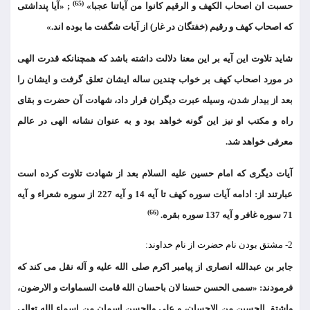
(65)
حسبت ان اصحاب الکهف و الرقیم کانوا من آیاتنا عجبا»
; «آیا پنداشتی
که اصحاب کهف و رقیم (خفتگان در غار) از آیات شگفت ما بوده اند.»
شاید تلاوت این آیه بر این معنا دلالت داشته باشد که همچنانکه قدرت الهی
در مورد اصحاب کهف بر خواب چندین ساله ایشان تعلق گرفت و ایشان را
بعد از بیدار شدن، وسیله عبرت دیگران قرار داد، شهادت آن حضرت و بقای
راه و مکتب او نیز این گونه خواهد بود و به عنوان نشانه الهی در عالم
معرفی خواهد شد.
آیات دیگری که امام حسین علیه السلام بعد از شهادت تلاوت کرده است
عبارتند از: ادامه آیات سوره کهف تا آیه 14 و آیه 227 از سوره شعراء و آیه
(66)
71 سوره غافر و آیه 137 سوره بقره.
2- مشتق بودن نام حضرت از نام خداوند:
جابر بن عبدالله انصاری از پیامبر اکرم صلی الله علیه و آله نقل می کند که
فرمودند: «سمی الحسن حسنا لان باحسان الله قامت السماوات و الارضون،
واشتق الحسین من الاحسان، و علی والحسن اسمان من اسماء الله تعالی