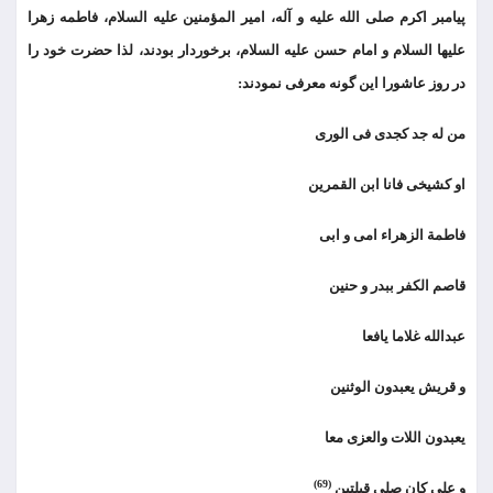
پیامبر اکرم صلی الله علیه و آله، امیر المؤمنین علیه السلام، فاطمه زهرا
علیها السلام و امام حسن علیه السلام، برخوردار بودند، لذا حضرت خود را
در روز عاشورا این گونه معرفی نمودند:
من له جد کجدی فی الوری
او کشیخی فانا ابن القمرین
فاطمة الزهراء امی و ابی
قاصم الکفر ببدر و حنین
عبدالله غلاما یافعا
و قریش یعبدون الوثنین
یعبدون اللات والعزی معا
(69)
و علی کان صلی قبلتین