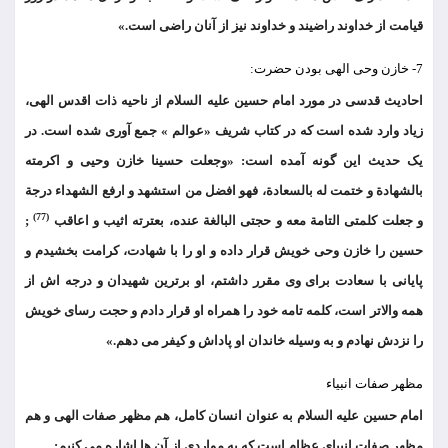
قیامت از خداوند راضیند و خداوند نیز از آنان راضی است.»
7- خازن وحی الهی بودن حضرت:
احادیث قدسی در مورد امام حسین علیه السلام از ناحیه ذات اقدس الهی،
زیاد وارد شده است که در کتاب شریف «عوالم » جمع آوری شده است. در
یک حدیث این گونه آمده است: «وجعلت حسینا خازن وحیی و اکرمته
بالشهادة و ختمت له بالسعادة، فهو افضل من استشهد و ارفع الشهداء درجة
(77)
و جعلت کلمتی التامة معه و حجتی البالغة عنده، بعترته اثیب و اعاقب
;
حسین را خازن وحی خویش قرار داده و او را با شهادت، کرامت بخشیدم و
پایانی با سعادت برای وی مقرر داشتم، او برترین شهیدان و درجه اش از
همه والاتر است، کلمه تامه خود را همراه او قرار دادم و حجت رسای خویش
را نزدش نهادم و به وسیله خاندان او پاداش و کیفر می دهم.»
مظهر صفات انبیاء
امام حسین علیه السلام به عنوان انسان کامل، هم مظهر صفات الهی و هم
مظهر صفات انبیای عظام است که به مواردی از آن ها اشاره می کنیم: