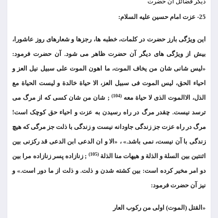
دیگر فضائل آن حضرت
25- عزت امام حسین علیه السلام:
این ویژگی بارز حضرت در کلمات، خطبه ها، رجزها و شعارهای روز عاشورا،
بیش از ویژگی های دیگر آن حضرت ظاهر می شود. آن حضرت فرمود:
«لیس شانی شان من یخاف الموت، ما اهون الموت علی سبیل نیل العز و
احیاء الحق، لیس الموت فی سبیل العز، الا حیاة خالدة و لیست الحیاة مع
(104)
الذل، الاالموت الذی لا حیاة معه
; شان من شان کسی که از مرگ می
ترسد نیست. چقدر مرگ در راه رسیدن به عزت و احیاء حق کوچک است!
مرگ در راه عزت جز زندگی جاودانه نیست و زندگی با ذلت جز مرگی که هیچ
زندگی با آن نیست، نمی باشد.» ، «الا و ان الدعی ابن الدعی قد رکزنی بین
(105)
اثنتین بین السلة و الذلة و هیهات منا الذلة
; زنازاده پسر زنازاده مرا بین
دو امر مخیر کرده است: بین کشته شدن و ذلت. و ذلت از ما دور است.» و
نیز آن حضرت فرمود:
«القتل (الموت) اولی من رکوب العار