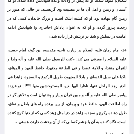
شعبان) متولد شده، او که پیش از ولادت وعده شهادتش داده شده، او که
آسمان و زمین و اهل آن ها در مصیبت وی گریستند، در حالی که هنوز بر
زمین گام ننهاده بود. او که کشته اشک است و بزرگ خاندان، کسی که در
رجعت پیروز گردد، و او که به عنوان پاداش [جانبازی و] شهادتش ادامه
امامت در نسلش و شفا در تربتش قرار داده شد.»
24- امام زمان علیه السلام در زیارت ناحیه مقدسه، این گونه امام حسین
علیه السلام را معرفی می کند: «کنت للرسول صلی الله علیه و آله ولدا و
للقرآن منقدا، و للامة عضدا و فی الطاعة مجتهدا، حافظا للعهد و المیثاق،
ناکبا علی سبل الفساق و باذلا للمجهود، طویل الرکوع و السجود، زاهدا فی
(103)
الدنیا زهد الراحل عنها، ناظرا الیها بعین المستوحشین منها
; تو فرزند
پیامبر صلی الله علیه و آله و مبین قرآن و یار و پشتیبان امت و تلاش گر در
راه اطاعت الهی، حافظ عهد و پیمان، از بین برنده راه های باطل و نفاق،
طول دهنده رکوع و سجده، زاهد در دنیا مثل زهد کسی که از دنیا کوچ کننده
است، نگاه کننده به آن با چشم کسانی که از آن وحشت دارند، هستی.»