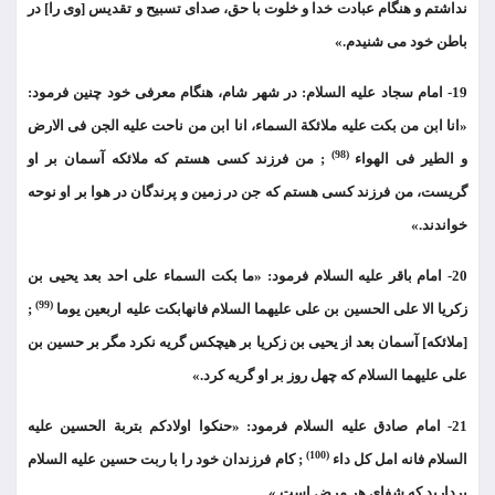
نداشتم و هنگام عبادت خدا و خلوت با حق، صدای تسبیح و تقدیس [وی را] در
باطن خود می شنیدم.»
19- امام سجاد علیه السلام: در شهر شام، هنگام معرفی خود چنین فرمود:
«انا ابن من بکت علیه ملائکة السماء، انا ابن من ناحت علیه الجن فی الارض
(98)
و الطیر فی الهواء
; من فرزند کسی هستم که ملائکه آسمان بر او
گریست، من فرزند کسی هستم که جن در زمین و پرندگان در هوا بر او نوحه
خواندند.»
20- امام باقر علیه السلام فرمود: «ما بکت السماء علی احد بعد یحیی بن
(99)
زکریا الا علی الحسین بن علی علیهما السلام فانهابکت علیه اربعین یوما
;
[ملائکه] آسمان بعد از یحیی بن زکریا بر هیچکس گریه نکرد مگر بر حسین بن
علی علیهما السلام که چهل روز بر او گریه کرد.»
21- امام صادق علیه السلام فرمود: «حنکوا اولادکم بتربة الحسین علیه
(100)
السلام فانه امل کل داء
; کام فرزندان خود را با ربت حسین علیه السلام
بردارید که شفای هر مرض است.»