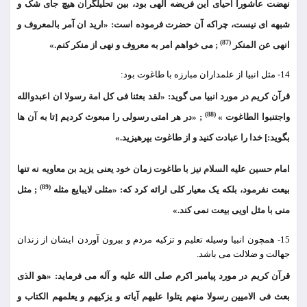
نهضت عاشورا احیای این فریضه الهی بود، بین تحلیلگران هیچ جای شک و
شبهه ای نیست، چراکه آن حضرت فرموده است: «ارید ان آمر بالمعروف و
(87)
انهی عن المنکر
; می خواهم امر به معروف و نهی از منکر کنم.»
14- مثل انبیا از علمداران مبارزه با طاغوت بود:
قرآن کریم در مورد انبیا می گوید: «لقد بعثنا فی کل امة رسولا ان اعبدوالله
(88)
واجتنبوا الطاغوت »
; «در هر امتی رسولی را مبعوث کردیم [تا به آن ها
بگوید:] خدا را عبادت کنید و از طاغوت بپرهیزید.»
امام حسین علیه السلام نیز با طاغوت زمان خود یعنی یزید بن معاویه نه تنها
(89)
بیعت نفرمود، بلکه یک معیار کلی ارائه کرد که: «مثلی لایبایع مثله
; مثل
منی با مثل اویی بیعت نمی کند.»
15- همچون انبیا وسیله تعلیم و تزکیه مردم و بیرون آوردن ایشان از زندان
جهالت و ضلالت می باشد.
قرآن کریم در مورد پیامبر اکرم صلی الله علیه و آله می فرماید: «هو الذی
بعث فی الامیین رسولا منهم یتلوا علیهم آیاته و یزکیهم و یعلمهم الکتاب و