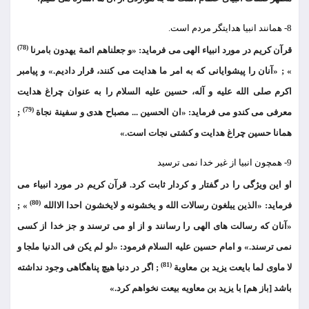
8- همانند انبیا هدایتگر مردم است.
(78)
قرآن کریم در مورد انبیاء الهی می فرماید: «و جعلناهم ائمة یهدون بامرنا
» ; «آنان را پیشوایانی که به امر ما هدایت می کنند، قرار دادیم.» و پیامبر
اکرم صلی الله علیه و آله، حسین علیه السلام را به عنوان چراغ هدایت
(79)
معرفی می کندو می فرماید: «ان الحسین ... مصباح هدی و سفینة نجاة
;
همانا حسین چراغ هدایت و کشتی نجات است.»
9- همچون انبیا از غیر خدا نمی ترسید
او این ویژگی را در گفتار و کردار ثابت کرد. قرآن کریم در مورد انبیاء می
(80)
فرماید: «الذین یبلغون رسالات الله و یخشونه و لایخشون احدا الاالله
» ;
«آنان که رسالت های الهی را رسانند و از او می ترسند و جز خدا از کسی
نمی ترسند.» و امام حسین علیه السلام فرمود: «لو لم یکن فی الدنیا ملجا و
(81)
لا ماوی لما بایعت یزید بن معاویة
; اگر در دنیا هیچ پناهگاهی وجود نداشته
باشد [باز هم] با یزید بن معاویه بیعت نخواهم کرد.»