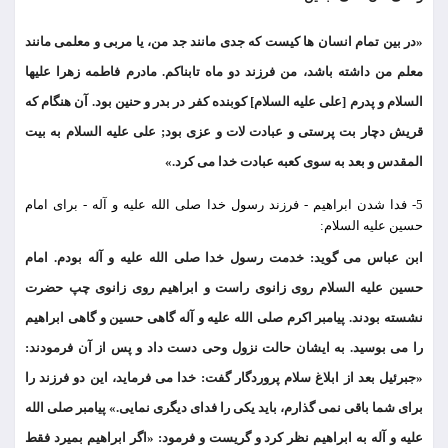
«در بین تمام انسان ها کیست که جدی مانند جد من، یا مربی و معلمی مانند
معلم من داشته باشد، من فرزند دو ماه تابناکم. مادرم فاطمه زهرا علیها
السلام و پدرم [علی علیه السلام] کوبنده کفر در بدر و حنین بود. آن هنگام که
قریش دچار بت پرستی و عبادت لات و عزی بود; علی علیه السلام به بیت
المقدس و بعد به سوی کعبه عبادت خدا می کرد.»
5- فدا شدن ابراهیم - فرزند رسول خدا صلی الله علیه و آله - برای امام
حسین علیه السلام:
ابن عباس می گوید: خدمت رسول خدا صلی الله علیه و آله بودم. امام
حسین علیه السلام روی زانوی راست و ابراهیم روی زانوی چپ حضرت
نشسته بودند. پیامبر اکرم صلی الله علیه و آله گاهی حسین و گاهی ابراهیم
را می بوسید. به ایشان حالت نزول وحی دست داد و پس از آن فرمودند:
«جبرئیل بعد از ابلاغ سلام پروردگار گفت: خدا می فرماید، این دو فرزند را
برای شما باقی نمی گذارم، باید یکی را فدای دیگری نمایی.» پیامبر صلی الله
علیه و آله به ابراهیم نظر کرد و گریست و فرمود: «اگر ابراهیم بمیرد فقط