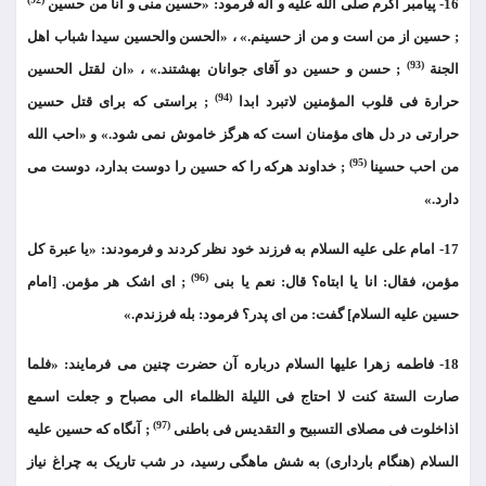
16- پیامبر اکرم صلی الله علیه و آله فرمود: «حسین منی و انا من حسین
; حسین از من است و من از حسینم.» ، «الحسن والحسین سیدا شباب اهل
(93)
الجنة
; حسن و حسین دو آقای جوانان بهشتند.» ، «ان لقتل الحسین
(94)
حرارة فی قلوب المؤمنین لاتبرد ابدا
; براستی که برای قتل حسین
حرارتی در دل های مؤمنان است که هرگز خاموش نمی شود.» و «احب الله
(95)
من احب حسینا
; خداوند هرکه را که حسین را دوست بدارد، دوست می
دارد.»
17- امام علی علیه السلام به فرزند خود نظر کردند و فرمودند: «یا عبرة کل
(96)
مؤمن، فقال: انا یا ابتاه؟ قال: نعم یا بنی
; ای اشک هر مؤمن. [امام
حسین علیه السلام] گفت: من ای پدر؟ فرمود: بله فرزندم.»
18- فاطمه زهرا علیها السلام درباره آن حضرت چنین می فرمایند: «فلما
صارت الستة کنت لا احتاج فی اللیلة الظلماء الی مصباح و جعلت اسمع
(97)
اذاخلوت فی مصلای التسبیح و التقدیس فی باطنی
; آنگاه که حسین علیه
السلام (هنگام بارداری) به شش ماهگی رسید، در شب تاریک به چراغ نیاز