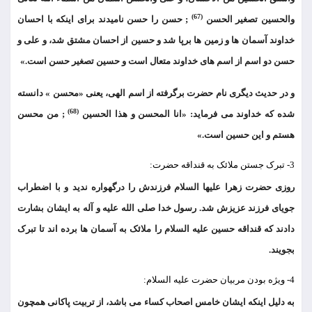
(67)
والحسین تصغیر الحسن
; حسن را حسن نامیدند برای اینکه با احسان
خداوند آسمان ها و زمین ها برپا شد و حسین از احسان مشتق شد، و علی و
حسن دو اسم از اسم های خداوند متعال است و حسین تصغیر حسن است.»
و در حدیث دیگری نام حضرت برگرفته از اسم الهی، یعنی «محسن » دانسته
(68)
شده که خداوند می فرماید: «انا المحسن و هذا الحسین
; من محسن
هستم و این حسین است.»
3- تبرک جستن ملائک به قنداقه حضرت:
روزی حضرت زهرا علیها السلام فرزندش را درگهواره ندید و با اضطراب
جویای فرزند عزیزش شد. رسول خدا صلی الله علیه و آله به ایشان بشارت
دادند که قنداقه حسین علیه السلام را ملائک به آسمان ها برده اند تا تبرک
بجویند.
4- ویژه بودن مربیان حضرت علیه السلام:
به دلیل اینکه ایشان خامس اصحاب کساء می باشد، از تربیت پاکانی همچون