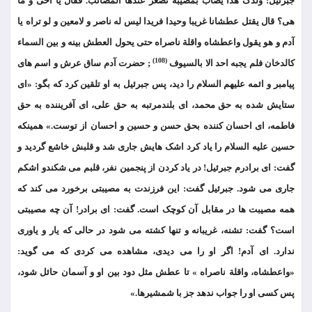
جبرئیل: ولدک هذا یصاب بمصیبة تصغر عندها المصائب. فقال یا اخی و ما
هی؟ قال یقتل عطشانا غریبا وحیدا فریدا لیس له ناصر و لامعین و لو تراه یا
آدم و هو یقول واعطشاه واقلة ناصراه حتی یحول العطش بینه و بین السماء
(108)
کالدخان فلم یجبه احد الا بالسیوف
; حضرت آدم ساق عرش و اسم های
پیامبر و ائمه علیهم السلام را دید، پس جبرئیل به او تلقین کرد که بگو: «ای
ستایش شده به حق محمد، ای بلندمرتبه به حق علی، ای آفریننده به حق
فاطمه، ای احسان کننده بحق حسن و حسین و احسان از توست.» همینکه
حسین علیه السلام را یاد کرد اشک هایش جاری شد و قلبش خاشع گردید و
گفت: ای برادرم جبرئیل! در یاد کردن از پنجمین نفر، قلبم می شکندو اشکم
جاری می شود. جبرئیل گفت: این فرزندت به مصیبتی برخورد می کند که
همه مصیبت ها در مقابل آن کوچک است. گفت: ای برادر! آن چه مصیبتی
است؟ گفت: تشنه، غریبانه و تنها کشته می شود در حالی که یار و یاوری
ندارد. ای آدم! اگر او را می دیدی، مشاهده می کردی که می گوید:
«واعطشاه، واقلة ناصراه » تا عطش مثل دود بین او و آسمان حائل شود،
پس کسی او را جواب ندهد جز با شمشیرها.»