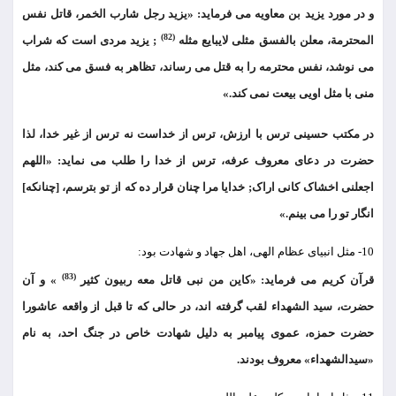
و در مورد یزید بن معاویه می فرماید: «یزید رجل شارب الخمر، قاتل نفس
(82)
المحترمة، معلن بالفسق مثلی لایبایع مثله
; یزید مردی است که شراب
می نوشد، نفس محترمه را به قتل می رساند، تظاهر به فسق می کند، مثل
منی با مثل اویی بیعت نمی کند.»
در مکتب حسینی ترس با ارزش، ترس از خداست نه ترس از غیر خدا، لذا
حضرت در دعای معروف عرفه، ترس از خدا را طلب می نماید: «اللهم
اجعلنی اخشاک کانی اراک; خدایا مرا چنان قرار ده که از تو بترسم، [چنانکه]
انگار تو را می بینم.»
10- مثل انبیای عظام الهی، اهل جهاد و شهادت بود:
(83)
قرآن کریم می فرماید: «کاین من نبی قاتل معه ربیون کثیر
» و آن
حضرت، سید الشهداء لقب گرفته اند، در حالی که تا قبل از واقعه عاشورا
حضرت حمزه، عموی پیامبر به دلیل شهادت خاص در جنگ احد، به نام
«سیدالشهداء» معروف بودند.