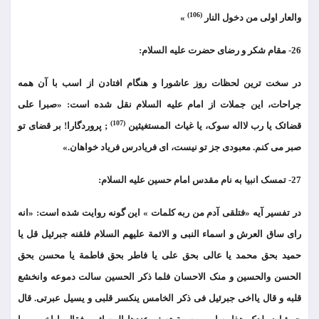
(106)
والعار اولی من دخول النار
»
26- مقام شکر و رضای حضرت علیه السلام:
در سخت ترین لحظات روز عاشورا و هنگام افتادن از اسب با آن همه
جراحات، این جملات از امام علیه السلام نقل شده است: «صبرا علی
(107)
قضائک یا رب لااله سوک، یا غیاث المستغیثین
; پروردگارا! بر قضای تو
صبر می کنم. معبودی جز تو نیست، ای فریادرس فریاد خواهان.»
27- تمسک انبیا به نام مقدس امام حسین علیه السلام:
در تفسیر آیه «فتلقی آدم من ربه کلمات » این گونه روایت شده است: «انه
رای ساق العرش و اسماء النبی و الائمة علیهم السلام فلقنه جبرئیل قل یا
حمید بحق محمد یا عالی بحق علی یا فاطر بحق فاطمة یا محسن بحق
الحسن والحسین و منک الاحسان فلما ذکر الحسین سالت دموعه وانخشع
قلبه و قال یااخی جبرئیل فی ذکر الخامس ینکسر قلبی و یسیل عبرتی. قال