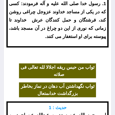
1. رسول خدا صلى الله عليه و آله فرمودند: كسى
كه در يكى از مساجد خداوند عزوجل چراغى روشن
كند، فرشتگان و حمل كنندگان عرش ‍ خداوند تا
زمانى كه نورى از اين دو چراغ در آن مسجد باشد،
پيوسته براى او استغفار مى كنند.
ثواب من حبس ريقه اجلالا لله تعالى فى
صلاته
ثواب نگهداشتن آب دهان در نماز بخاطر
بزرگداشت
خداىمتعال
حديث : 1