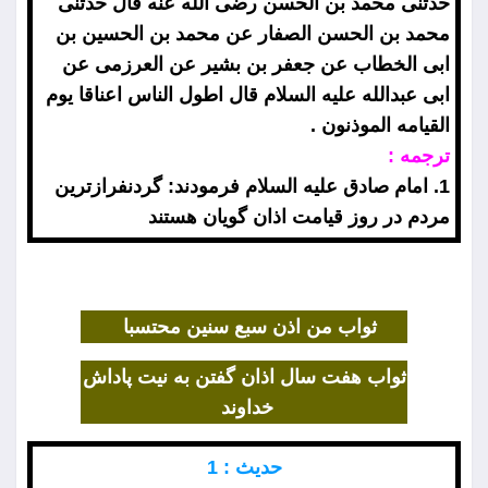
حدثنى محمد بن الحسن رضى الله عنه قال حدثنى
محمد بن الحسن الصفار عن محمد بن الحسين بن
ابى الخطاب عن جعفر بن بشير عن العرزمى عن
ابى عبدالله عليه السلام قال اطول الناس اعناقا يوم
القيامه الموذنون .
ترجمه :
1. امام صادق عليه السلام فرمودند: گردنفرازترين
مردم در روز قيامت اذان گويان هستند
ثواب من اذن سبع سنين محتسبا
ثواب هفت سال اذان گفتن به نيت پاداش
خداوند
حديث : 1