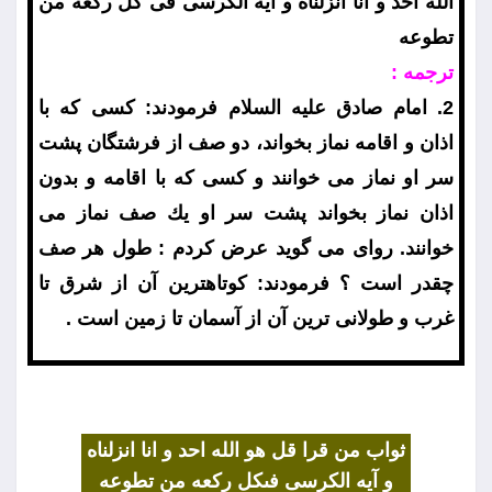
الله احد و انا انزلناه و آيه الكرسى فى كل ركعه من
تطوعه
ترجمه :
2. امام صادق عليه السلام فرمودند: كسى كه با
اذان و اقامه نماز بخواند، دو صف از فرشتگان پشت
سر او نماز مى خوانند و كسى كه با اقامه و بدون
اذان نماز بخواند پشت سر او يك صف نماز مى
خوانند. رواى مى گويد عرض كردم : طول هر صف
چقدر است ؟ فرمودند: كوتاهترين آن از شرق تا
غرب و طولانى ترين آن از آسمان تا زمين است .
ثواب من قرا قل هو الله احد و انا انزلناه
و آيه الكرسى
فىكل ركعه من تطوعه