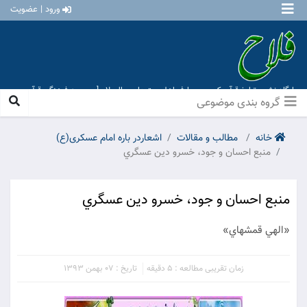
ورود | عضویت
پایگاه نشر و تبلیغ قرآن کریم و معارف اهل بیت علیهم السلام [ موسسه فرهنگی قرآن و
عترت منهاج عشق آباد ]
گروه بندی موضوعی
خانه
مطالب و مقالات
اشعاردر باره امام عسکری(ع)
منبع احسان و جود، خسرو دين عسگري
منبع احسان و جود، خسرو دين عسگري
«الهي قمشه‏اي»
زمان تقریبی مطالعه : 5 دقیقه
تاریخ : 07 بهمن 1393