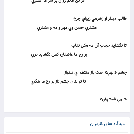
در تن عالم روان بر سر ما افسري‏
طالب ديدار او زهره‏ي زيباي چرخ‏
مشتري حسن وي مهر و مه و مشتري‏
تا نگشايد حجاب آن مه مکي نقاب‏
بر رخ ما عاشقان کس نگشايد دري‏
چشم «الهي» است باز منتظر اي دلنواز
تا تو بدان چشم ناز بر رخ ما بنگري‏
«الهي قمشه‏اي»
دیدگاه های کاربران