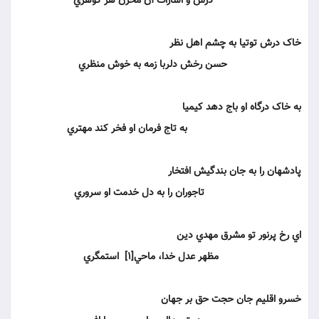
درس و اشارات آن مخزن هر گوهري‏
خاک درش توتيا به چشم اهل نظر
حسن رخش دلربا زمه به خوش منظري‏
به خاک درگاه او باج دهد کيميا
به تاج فرمان او فخر کند مهتري‏
پادشهان را به جان بندگيش افتخار
تاجوران را به دل خدمت او سروري‏
اي رخ پرنور تو مشرق مهدي دين‏
مظهر عدل خدا، ماحي[1] استمگري‏
خسرو اقليم جان حجت حق بر جهان‏