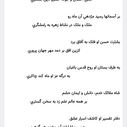
بر آسمانها رسيد مژده‏ي آن ماه رو
ملک و ملک در نشاط زهره به رامشگري‏
بشارت حسن او فلک به آفاق برد
کزين افق بر دمد مهر جهان پروري‏
به طرف بستان او روح قدس باغبان‏
به درگه عز او ماه کند چاکري‏
شاه ملائک خدم، دانش و ايمان حشم‏
بر همه عالم علم زد به سخن گستري‏
دفتر تفسير او کاشف اسرار عشق‏