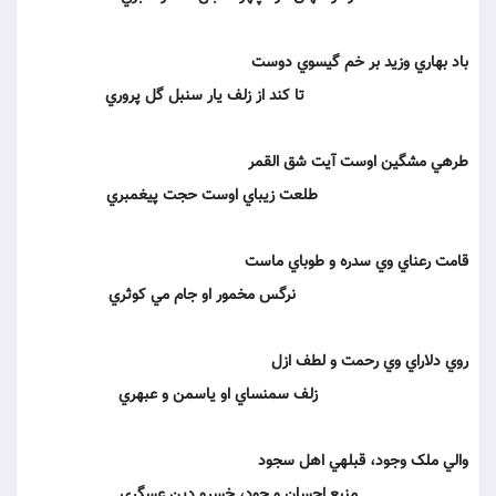
باد بهاري وزيد بر خم گيسوي دوست‏
تا کند از زلف يار سنبل گل پروري‏
طره‏ي مشگين اوست آيت شق القمر
طلعت زيباي اوست حجت پيغمبري‏
قامت رعناي وي سدره و طوباي ماست‏
نرگس مخمور او جام مي کوثري‏
روي دلاراي وي رحمت و لطف ازل‏
زلف سمنساي او ياسمن و عبهري‏
والي ملک وجود، قبله‏ي اهل سجود
منبع احسان و جود، خسرو دين عسگري‏