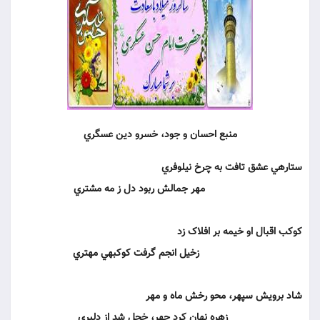
منبع احسان و جود، خسرو دين عسگري
ستاره‏ي عشق تافت به چرخ نيلوفري‏
مهر جمالش ربود دل ز مه مشتري‏
کوکب اقبال او خيمه بر افلاک زد
زخيل انجم گرفت کوکبه‏ي مهتري‏
شاد برويش سپهر، محو رخش ماه و مهر
زهره نهان کرد چهر، خجل شد از دلبري‏