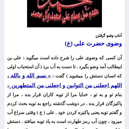
آداب وضو گرفتن
وضوی حضرت علی (ع)
آن كسی كه وضوی علی را شرح داده است‏ می‏گوید : علی بن
ابيطالب آمد وضو بگيرد . تا دست به آب برد ( آن‏ استحباب اولی
« بسم الله و بالله ،
كه انسان دستش را می‏شويد ) گفت :
اللهم اجعلنی من التوابين و اجعلنی من المتطهرين
»
بنام تو و به تو ، خدايا مرا از توبه كاران قرار بده ، مرا از
پاكيزگان قرار بده . در دوشب گذشته راجع به توبه بحث كردم
و گفتم توبه يعنی پاكيزه كردن‏ خود . علی ( ع ) وقتی سراغ آب
می‏رود ، چون آب رمز طهارت است به ياد توبه می‏افتد . دستش