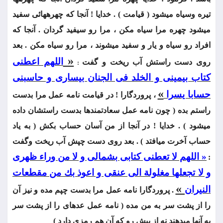
تيره وسياه می‏شود ( قيامت ) . خدايا ! آنجا كه چهره‏هائی سفيد
می‏شود چهره مرا سياه مكن ، مرا رو سيفيد گردان . آنجا كه
افراد رو سياه و يار و سفيد می‏شوند ، مرا رو سياه مكن . بعد
«
اللهم اعطنی
روی دست راستش آب ريخت و گفت
:
كتاب بيمينی و الخلد فی الجنان بيساری و حاسبنی‏
»
حسابا يسرا
، پروردگارا ! در قيامت نامه عمل مرا بدست
راستم بده ( چون نامه عمل سعادتمندها بدست راستشان داده
می‏شود ) . خدايا ! در آنجا از من آسان حساب بكش ( به ياد
حساب آخرت می‏افتد ) . بعد روی دست‏ چپش آب ريخت وگفت
« اللهم لا تعطنی كتابی بشمالی و لا من وراء ظهری
:
و لا تجعلها مغلولة الی عنقی و اعوذ بك من مقطعات
»
النيران
. پروردگارا نامه عمل مرا بدست چپم مده و نيز آن
را از پشت سر به من مده ( نامه عمل‏ عده‏ای را از پشت سر
به آنها می‏دهند نه از پيش رو كه آن هم رمزی دارد )