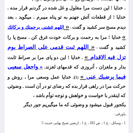
. خدايا ! اين دست مرا مغلول و غل شده در گردنم قرار مده .
خدايا ! از قطعات آتش جهنم به تو پناه می‏برم . می‏گويد ، بعد
«
ديدم مسح سر كشيد و گفت
اللهم غشنی برحمتك و بركاتك
:
»
خدايا ! مرا به رحمت و بركات‏ خودت غرق كن . مسح پا را
«
اللهم ثبت قدمی علی الصراط يوم
كشيد و گفت
:
»
تزل فيه الاقدام
. خدايا ! اين دو پای مرا بر صراط ثابت
« واجعل سعيی
بدار و ملغزان ، آنروزی كه قدمهای لغزند.
»
فيما يرضيك عنی
). خدايا عمل وسعی مرا ، روش و
(1
حركت مرا در راهی قرار بده كه رضای تو در آن است . وضوئی
كه اينقدر با خواست و خواهش و توجه توأم باشد ،
يكجور قبول می‏شود و وضوئی كه ما می‏گيريم جور ديگر
پاورقی :
1 - وسائل ، ج 1 ، ص 282 ، ح 1 ، اربعين شيخ بهايی حديث 5.