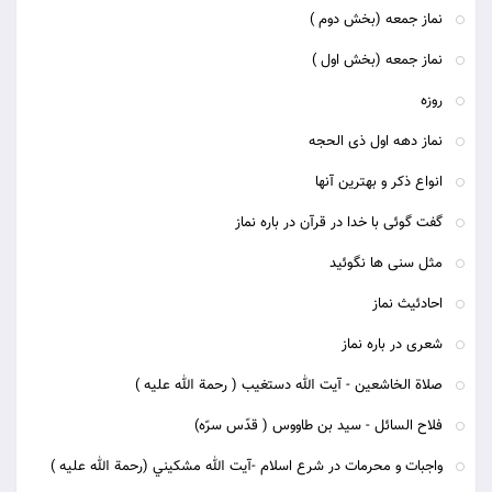
نماز جمعه (بخش دوم )
نماز جمعه (بخش اول )
روزه
نماز دهه اول ذی الحجه
انواع ذکر و بهترین آنها
گفت گوئی با خدا در قرآن در باره نماز
مثل سنی ها نگوئید
احادئیث نماز
شعری در باره نماز
صلاة الخاشعين - آيت الله دستغيب ( رحمة الله عليه )
فلاح السائل - سيد بن طاووس ( قدّس سرّه)
واجبات و محرمات در شرع اسلام -آيت الله مشكيني (رحمة الله عليه )