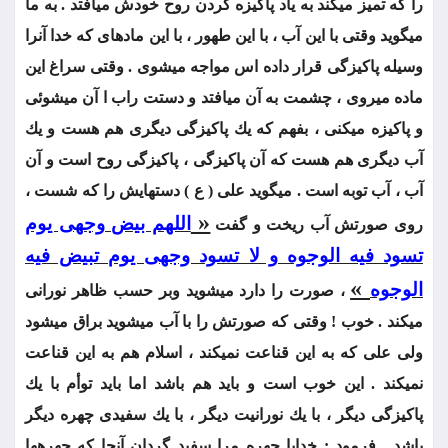
را كه تميز می‏كند به ياد پاكيزه كردن روح خودش‏ می‏افتد . به ما
می‏گويد وقتی با اين آب ، با اين طهور ، با اين ماده‏ای كه‏ خدا آنرا
وسيله پاكيزگی قرار داده اس مواجه می‏شوی . وقتی سراغ اين
ماده‏ می‏روی ، چشمت به آن می‏افتد و دستت راب ا آن می‏شوئی
و پاكيزه می‏كنی ، بفهم كه يك پاكيزگی ديگری هم هست و يك
آب ديگری هم هست كه آن‏ پاكيزگی ، پاكيزگی روح است و آن
آب ، آب توبه است . می‏گويد علی ( ع ) دستهايش را كه شست ،
«
اللهم بيض وجهی‏ يوم
روی صورتش آب ريخت و گفت
تسود فيه الوجوه و لا تسود وجهی يوم تبيض فيه
»
الوجوه
، صورت را دارد می‏شويد وبر حسب ظاهر نورانی
می‏كند . خوب ! وقتی كه صورتش را با آب می‏شويد براق می‏شود
ولی علی كه به اين قناعت نمی‏كند ، اسلام هم به اين‏ قناعت
نمی‏كند . اين خوب است و بايد هم باشد اما بايد توأم با يك
پاكيزگی ديگر ، با يك نورانيت ديگر ، با يك‏ سفيدی چهره ديگر
باشد . فرمود : خدايا چهره مرا سفيد گردان آنجا كه‏ چهره‏ها