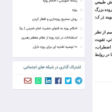
رساله آموزشی | احکام روزه
طرف انجمن عمومي روش طبيعي
روده بزرگ
روزه
ند (ر ک:
روش صحیح روزه‌داری و افطار کردن
احکام روزه به فتوای حضرت امام خمینی ( ره)
يم از نظر
استفتاءات در باره روزه از مقام معظم رهبری
ي، تقويت
10 توصیه تغذیه ای برای روزه داران
 اضطراب،
در روابط
اشتراک گذاری در شبکه های اجتماعی