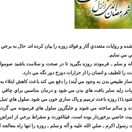
 و روايات متعددي آثار و فوائد روزه را بيان کرده اند. حال به برخي ا
ي مي نمايم.
له و سلم ـ فرمودند روزه بگيريد تا در صحت و سلامت باشيد صوموا ت
 را تلطيف و انسان را از حرارات دوزخ دور نگه مي دارد.
از طبيعي بدن به وجود مي آيند) را دفع مي کند باعث کاهش ابتلاء به
ات زايد ساير بافت هاي بدن مي شود و درمان مناسبي براي چاقي 
درمان آن بسياري از بيماري هاي قلبي و عروقي درمان مي شود.[1] روزه باعث ترميم و پاک سازي خون مي شود. سلول ه
نده و سالم ساخته مي شوند و جايگزين سلول هاي فرسوده مي گرد
جديد روزه از اهميت خاصي برخوردار بوده است. فيثاغورث و سقراط برخي از امراض
ول اکرم ـ صلي الله عليه و آله و سلم ـ روزه را تنها راه معالجه