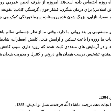
دانست و ابن سينا فصلي از کتاب قانون را به درمان از راه روزه اختصاص داده است[3]. امروزه از 
 روش اسلامي) براي درمان ميگرن، فشار خون، گرسنگي کاذب، عفونت 
 صفرا، نازايي، بزرگ شدن غده پروستات، سرماخوردگي کمک مي جوي
ثر مستقيمي بر بعد رواني ما دارد، وقتي ما از نظر جسماني سالم باش
ات ما روزه را باعث تسکين و آرامش قلب، کاهش اضطراب، شادمان
ند و در آزمايش هاي متعددي ثابت شده که روزه داري سبب کاهش
ندي، تشخيص درست هيجان هاي دروني و کنترل و مدیريت هيجان ها 