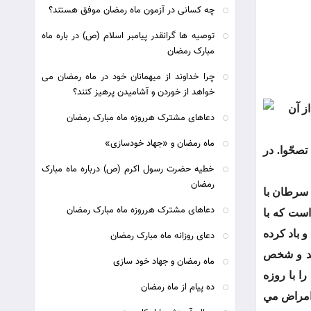
چه کسانی در آزمون ماه رمضان موفق هستند؟
توصیه ها گرانقدر پیامبر اسلام (ص) در باره ماه
مبارک رمضان
چرا خداوند از ميهمانان خود در ماه رمضان می
خواهد از خوردن و آشاميدن پرهيز کنند؟
ز آن
دعاهای مشترک هرروزه ماه مبارک رمضان
ماه رمضان و «جهاد خودسازی»
صحّوا. در
خطیه حضرت رسول اکرم (ص) درباره ماه مبارک
رمضان
 سرطان با
دعاهای مشترک هرروزه ماه مبارک رمضان
است که با
اي تنبل و باد کرده
دعای روزانه ماه مبارک رمضان
ند و شخص
ماه رمضان و جهاد خود سازی
 را با روزه
ده پیام از ماه رمضان
 امراض مي