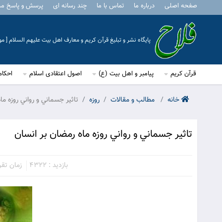
صفحه اصلی
درباره ما
تماس با ما
چند رسانه ای
پرسش و پاسخ م
پایگاه نشر و تبلیغ قرآن کریم و معارف اهل بیت علیهم السلام [ 
قرآن کریم
پیامبر و اهل بیت (ع)
اصول اعتقادی اسلام
احکام
خانه
مطالب و مقالات
روزه
تاثير جسماني و رواني روزه ما
تاثير جسماني و رواني روزه ماه رمضان بر انسان
بازدید : 4322
زمان تقریبی