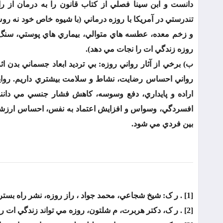
تندرستي در آمريکا با روزه درماني (با شيوه خاص خود نه
و زخم معده، عطسه هاي متوالي، بيماري هاي پوستي، سنگ
روزه زندگي ات را نجات مي دهد).
ب) برخي از آثار رواني روزه: بي ترديد ابعاد جسماني بدن ا
رواني احساس رضايت، نشاط و سلامت بيشتري داريم. رواي
اراده و پايداري، دفع وسوسه، کاهش فشار جنسي مي دان
افسردگي، وسواس و افزايش اعتماد به نفس، احساس ارزشم
بين فردي مي شود.
[1] . ر ک: شيخ شجاعي، محمد جواد ، راز روزه، نشر راه بستر، 1384.
[2] . ر ک، دکتر هربرت، م شلتون، روزه مي تواند زندگي ات را نجات دهد، ترجمه ماشاء اللّه فرخنده، نسل نو انديش، 1385.