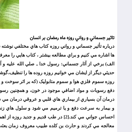
تاثير
جسماني و رواني روزه ماه رمضان بر انسان
درباره تأثير جسماني و رواني روزه کتاب هاي مختلفي نوشته شده
ها اشاره مي کنيم و براي مطالعه بيشتر ، کتاب هايي را معرف
الف) برخي از آثار جسماني: رسول خدا ـ صلي الله عليه و آ
حديثي ديگر از ايشان مي خوانيم روزه روده ها را تنظيف،گوشت
روزه سموم فلزي هوا و سموم متابوليک (که بر اثر سوخت و س
دفع رسوبات و مواد اضافي موجود در خون، و همچنين رسوب
و بيمار به سرعت دفع و يا ترميم مي شود و سلول هاي ز
احساس جواني مي کند.[2] در طب قديم و 
معالجه مي کردند و حارث بن کلده طبيب معروف زمان بعثت رس