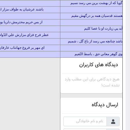
 بهشت برين مي رسد نسيم
باشند عرشيان به طواف مزار او
ان همه بر درگهش مقيم
از بس حريم محترمش دلربا بود
 او با عصا كليم
عطر فرح فزاي مزارش علي الدّوام
 مي رسد از باغ گل ، شميم
اي مهر پر فروغ جهانتاب عارفان
ني حق ، باسط النّعيم
 های کاربران
گاهی برای این مطلب وارد
ت!
دیدگاه