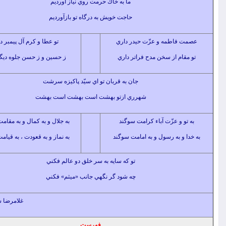
ما به خاك حرمت روي نياز آورديم
حاجت خويش به درگاه تو بازآورديم
 فاطمه و عزّت حيدر داري
تو عطا و كرم آل پيمبر داري
قام از سخن مدح فراتر داري
ز حسين و ز حسن جلوه ديگر داري
جان به قربان تو اي سيّد پاكيزه سرشت
شهرري ازتو بهشت است بهشت است بهشت
و و عزّت آباء کرامت سوگند
به جلال و به كمال و به مقامت سوگند
 و به رسول و به امامت سوگند
به نماز و به قعودت ، به قيامت سوگند
تو كه سايه به سر خلق دو عالم فكني
چه شود گر نگهي جانب «ميثم» فكني
غلامرضا سازگار(میثم)
فهرست