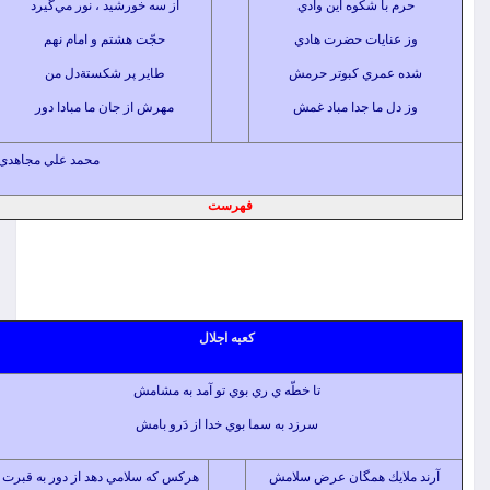
م با شكوه اين وادي
از سه خورشيد ، نور مي‌گيرد
عنايات حضرت هادي
حجّت هشتم و امام نهم
 عمري كبوتر حرمش
طاير پر شكستة‌دل من
دل ما جدا مباد غمش
مهرش از جان ما مبادا دور
محمد علي مجاهدي
فهرست
كعبه اجلال
تا خطّه ي ري بوي تو آمد به مشامش
سرزد به سما بوي خدا از دَرو بامش
لايك همگان عرض سلامش
هركس كه سلامي دهد از دور به قبرت