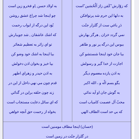
كَمَن زارَ اَلْحُسَين"است
به اولاد حسن ,او فخرو زين است
ا اين حرم شد پرتوافكن
چو اينجا شد چراغ عشق روشن
باغي ست از گلزار جنّت
بُوَد اين درگه از ابواب رحمت
دد خزان , هرگز بهارش
كه اشك عاشقان , شد جويبارش
ين درگه پر نور و طاهر
تو اي زائر به تعظيم شعائر
ن خود اينجا شستشو كن
بيا اينجا به اشك خود وضو كن
 از خدا گير و رسولش
بپا خيز و بخوان اذن دخولش
ذن يازده معصوم ديگر
به اذن حيدر و زهراي اطهر
بسم الّه و ، الله اكبر
قدم چون مي نهي داخل از اين در
وش جان او آيد ندائي
زند چون حلقه براين در گدائي
ل عصمت كامياب است
كه اي سائل دعايت مستجاب است
 حد است الطاف الهي
بخواه از رحمت حق آنچه خواهي
(حسان) اينجا مطاف مومنين است
در گلزار جنّت در زمين است