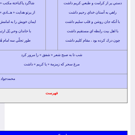
 از كرامت و طبعي كريم داشت
شاگرد پاكباختة مكتب « جــواد »
 به آستان خداي رحيم داشت
از پرتو هدايت « هــادي » اهل بيت
ه جان روشن و قلب سليم داشت
ايمان خويش را به امامش ارايه كرد
ل بيت رابطه اي مستقيم داشت
با خاندان وحي پُل ارتباط بود
ك كرده بود ، مقام كليم داشت
طور تجلّي سه امام هُمام را
شب تا به صبح شعر « شفق » را مرور كرد
مرغ سحر كه زمزمة « يا كريم » داشت
محمدجواد غفورزاده(شفق)
فهرست