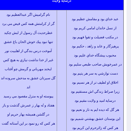
درسايه ولايت
نام گراميش اگر عبدالعظيم بود
ي بود و مقامش عظيم بود
گر از كرامتش همه كس فيض مي برد
 خاندان امامي كريم بود
عطرحديث آل رسول از لبش چكيد
 فضيلت و تقوا فهيم بود
تنها نبود پيك خوش الحان باغ عشق
 و عابد و زاهد ، حكيم بود
آموخت درس بندگي از اهلبيت نور
پيشگاه خداي عليم بود
غير از خدا نداشت نيازي به هيچ كس
يش صاحب طبعي سليم بود
لبخند مهرباني و گرمش چو آفتاب
زشي به سر هر يتيم بود
گل سيرتان عشق به مدحش سروده اند
 لطيف تر از هر نسيم بود
اند
ط زندگي اش مستقيم بود
پيوسته او به منزل مقصود مي رسيد
 اميد و ولايت مقيم بود
هفتاد و نُه بهار ز عمرش گذشت و باز
ديده ايم به ناز و نعيم بود
در گلشن هميشه بهار حريم او
ان عشق بهشتي شميم بود
هر كس كه رو نمود بر اين آستانه گفت
ه زائرحرم اين كريم بود