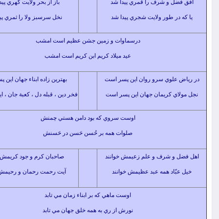
ضل و شرف را قمري پيدا شد
باز از بحر ولايت گهري پيدا شد
 در طور ولايت شجري پيدا شد
نخل سرسبز ولا را ثمري پيدا شد
درسماوات و زمين جشن عظيم است امشب
عيد ميلاد كريم ابن كريم است امشب
 علوي سرو روان اين پسر است
بهترين زاده ابناء جهان اين پسر است
اي كريمان جهان اين پسر است
فخر دين ، قبله دل ، كعبة جان ، اين پسر است
اوست سروي كه بود دامن هستي چمنش
صلوات همه بر حُسن حَسن در حَسنش
 و شرف و علم زعيمش خوانند
صاحبان كرم و جود كريمش خوانند
بّاد همه عبد عظيمش خوانند
آيت رحمت رحمان و رحيمش خوانند
اوست ماهي كه بر ابناء زمان مي تابد
نورش از ري به همه خلق جهان مي تابد