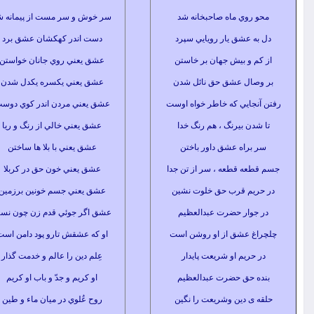
 روي ماه صاحبخانه شد
سر خوش و سر مست از پيمانه شد
ه عشق يار رويايي سپرد
دست اندر كهكشان عشق برد
م و بيش جهان بر خاستن
عشق يعني روي جانان خواستن
صال عشق حق نائل شدن
عشق يعني يكسره يكدل شدن
نجايي كه خاطر خواه اوست
عشق يعني مردن اندر كوي دوست
دن بيرنگ ، هم رنگ خدا
عشق يعني خالي از رنگ و ريا
براه عشق داور باختن
عشق يعني با بلا ها ساختن
عه قطعه ، سر از تن جدا
عشق يعني خون حق در كربلا
ريم قرب حق خلوت نشين
عشق يعني جسم خونين برزمين
جوار حضرت عبدالعظيم
عشق اگر جوئي قدم زن چون نسیم
غ عشق از او روشن است
او كه عشقش تارو پود دامن است
حريم او شريعت پايدار
عِلم دين را عالم و خدمت گذار
ه حق حضرت عبدالعظيم
او كريم و جدّ و باب او كريم
 ی دين وشريعت را نگين
روح عُلوي در ميان ماء و طين