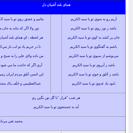
همای بلند آشیان دل
رو به سوي تو يا سيد الكريم
مائيم و عشق روي تو يا سيد الكريم
ز نور روي تو يا سيد الكريم
نور ولا اگر كه بتابد به جان ما
كشد به كوي تو يا سيد الكريم
هر لحظه ، اي هماي بلند آشيان دل
ه گفتگوي تو يا سيد الكريم
تا در حريم ياد تو لب باز مي‌كنم
م از سبوي تو يا سيد الكريم
من باده ولاي علي را به صبح و شام
 ز آبروي تو يا سيد الكريم
آري اگر كه حاجت ما مي شود روا
خُلق و خوي تو يا سيد الكريم
اين حُسن خُلق مردم ايران زمين ما
 باد عدوي تو يا سيد الكريم
عبدالعظيمي و خَلَف پاك مجتبي
هر شب "فراز "با گل نور نگين ري
آيد به جستجوي تو يا سيد الكريم
محمد تقي مرداني "فراز"