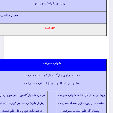
زير پاي زائرانش مور باش
حسن صالحي خميني
فهرست
شهاب معرفت
خفـتـه در ايـن بـارگـــه دُرّ خوشـاب معــرفـت
مظـهـــر ذات الــهـــي آفِـتــــابِ مـعــرفـت
ش دل عالم، شهاب معرفت
مي درخشد بارگاهش تا فراسوي زمان
 روح افزاي سحاب معرفت
ريزش باران رحمت بر كويرستان دل
د آگه علم الكتاب معرفت
حافظ آيات حق و ناقل علم حديث