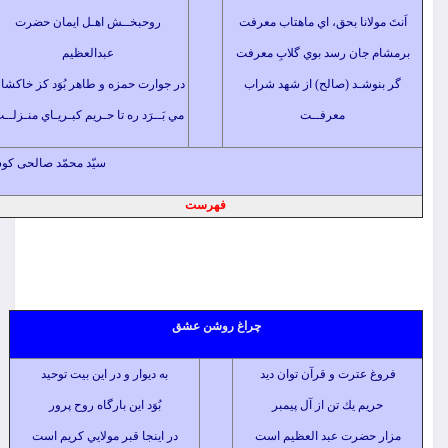
لانا بحق، اي ماهتاب معرفت
روحبخــش اهـل ايمان حضرت
ان رسد بوي گلابِ معرفت
عبدالعظيم
شـد (صالح) از شهد شراب
در جوارت حمزه و طاهر بُوَد كز خاكشان
معرفــت
مي بَــرَد ره تا حـريم كبـريـاي منـزلــت
سیّد محمّد صالحی کوشا
فهرست
چراغ روشن عشق
ترت و قرآن توان ديد
به ديوار و در اين بيت توحيد
م يك تن از آل پيمبر
بُوَد اين بارگاه روح پرور
ضرت عبد العظيم است
در اينجا قبر مولايي كريم است