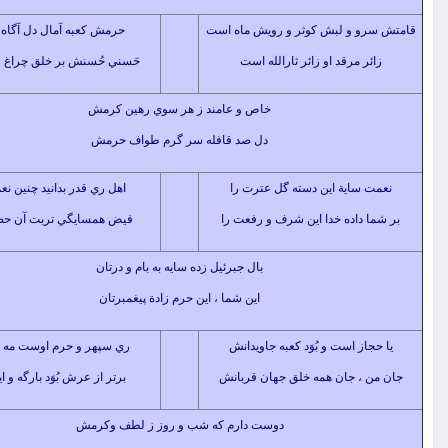
و و لبش كوثر و رويش ماه است
حرمش كعبه آمال دل آگاه است
ر مرقد او زائر ثارالله است
حَسني حُسنش بر خلق چراغ راه است
خاص و عامند ز هر سوي رهين كرمش
دل صد قافله سر گرم طواف حرمش
ساية اين دسته گل عترت را
اهل ري قدر بدانيد چنين نعمت را
 داده خدا اين شرف و رفعت را
فيض همسايگي تربت آن حضرت را
بال جبرئيل زده سايه به بام و درتان
اين شما ، اين حرم زادة پيغمبرتان
از است و بُوَد كعبه جاويدانش
ري سپهر و حرم اوست مه تابانش
 ، جان همه خلق جهان قربانش
برتر از عرش بُوَد بارگه و ايوانش
دوست دارم كه شب و روز ز لطف وكرمش