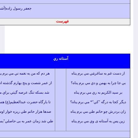
جعفر رسول زاده(آشفته)
فهرست
آستانه ري
غم به ساغرمَي مي برم پناه
هر دم كه من به نغمه ني مي برم پناه
ا به بهمن و دي مي برم پناه؟
از
عمر
شصت و پنج بهارم گذشته است
 الكريم به ري مي برم پناه
شد بسكه تنگ عرصه گيتي براي من
 به درگه "كي"* مي برم پناه؟
تا بارگاه حضرت عبدالعظيم(ع) هست
ش چو حاتم طي مي برم پناه
صدها هزار حاتم طي ريزه خوار اوست
ه آستانه ی وي مي برم پناه
طي شد زمان عمر به بی حاصلي"بسيط"