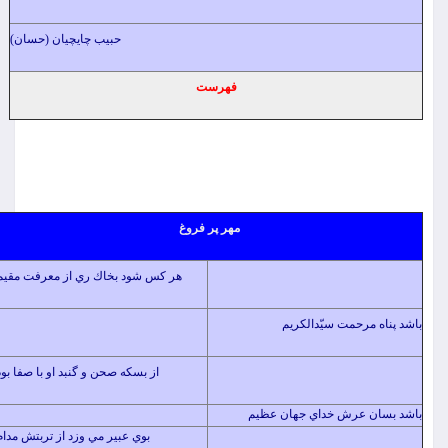
حبیب چایچیان (حسان)
فهرست
مهر پر فروغ
هر كس شود بخاك ري از معرفت مقيم
رحمت سيّدالكريم
از بسكه صحن و گنبد او با صفا بود
 عرش خداي جهان عظيم
بوي عبير مي وزد از تربتش مدام