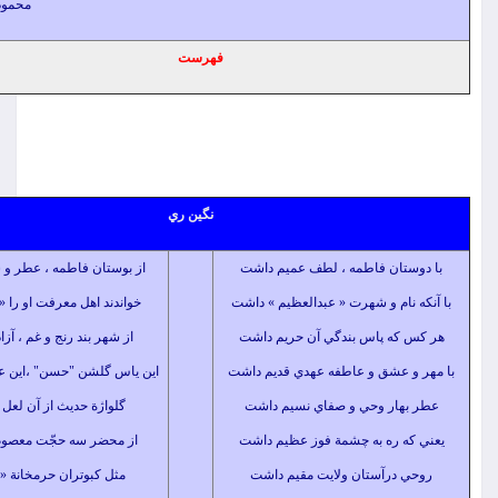
محمود تاری(یاسر)
فهرست
نگين ري
تان فاطمه ، لطف عميم داشت
از بوستان فاطمه ، عطر و شميم داشت
نام و شهرت « عبدالعظيم » داشت
خواندند اهل معرفت او را « نگين ري »
كه پاس بندگي آن حريم داشت
از شهر بند رنج و غم ، آزاد مي شود
 عشق و عاطفه عهدي قديم داشت
اين ياس گلشن "حسن" ،اين عاشق" حسين"
هار وحي و صفاي نسيم داشت
گلواژة حديث از آ‌ن لعل جان فزا
ه ره به چشمة فوز عظيم داشت
از محضر سه حجّت معصوم فيض برد
 درآستان ولايت مقيم داشت
مثل كبوتران حرمخانة « رضــا »