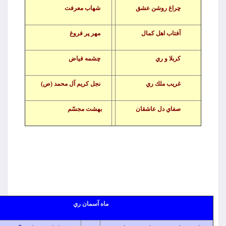
چراغ روشن عشق
شهاب معرفت
آفتاب اهل كمال
مهر پر فروغ
كربلا و ري
چشمه فياض
غريب ملك ري
نجل كريم آل محمد (ص)
صفاي دل عاشقان
بهشت مجسّم
ماه آسمان ري