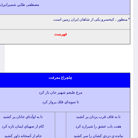
مصطفی طايي شميراني(بسیط)
کیخسرو یکی از شاهان ایران زمین است.
فهرست
چلچراغ معرفت
مرغ طبعم شهپر جان باز كرد
تا سويداي فلك پرواز كرد
 قاف قرب یزدان پر كشيد
تا به اواَدناي جانان پر كشيد
اب عشق را شيرازه كرد
كام از صهباي ايمان تازه كرد
ی دردي كشان را سر كشيد
جام از خُمخانه داور كشيد