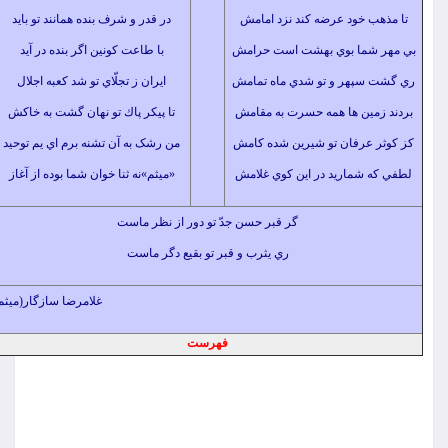
خود عرضه كند نزد امامش
در قدر و شرف بنده همانند تو بايد
ما بوي بهشت است حرامش
با طاعت كونين اگر بنده در آيد
پهر و تو شدي ماه تمامش
ايران ز تجلّاي تو شد كعبه اجلال
ين ها همه حسرت به مقامش
تا پيكر پاك تو نهان گشت به خاكش
عرفان تو شيرين شده كامش
من رشک به آن تشنه برم اي يم توحيد
شماريد در اين كوي غلامش
«ميثم»نه ثنا خوان شما بوده از آغاز
گر قبر حسن جدّ تو دور از نظر ماست
ري يثرب و قبر تو بقيع دگر ماست
غلامرضا سازگار(میثم)
فهرست