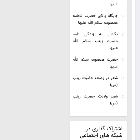
یها
یگاه والای حضرت فاطمه
صومه سلام الله علیها
اهی به زندگی نامه
رت زینب سلام الله
یها
رت معصومه سلام الله
یها
ر در وصف حضرت زینب
)
ر ولادت حضرت زینب
)
اک گذاری در
ه های اجتماعی