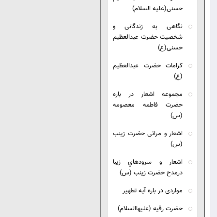
نی(علیه السلام)
اهی به زندگانی و
صیت حضرت عبدالعظیم
نی(ع)
امات حضرت عبدالعظیم
)
موعه اشعار در باره
رت فاطمه معصومه
)
عار و مراثی حضرت زینب
)
عار و سرودهاي زيبا
مدح حضرت زينب (س)
اردی در باره آیه تطهیر
رت رقیه (علیهاالسلام)