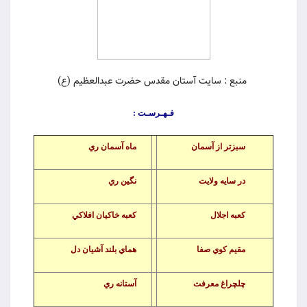
منبع : سایت آستان مقدس حضرت عبدالعظیم (ع)
فـهـرسـت :
سبزتر از آسمان
ماه آسمان ري
در سايه ولايت
نگين ري
كعبه اجلال
كعبه خاكيان افلاكي
مقيم كوي صفا
هماي بلند آشيان دل
چلچراغ معرف
ت
آستانه ري