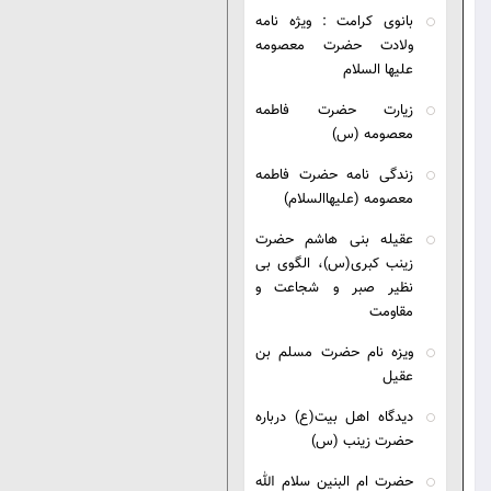
نوی کرامت : ویژه نامه
ادت حضرت معصومه
یها السلام
یارت حضرت فاطمه
صومه (س)
دگی نامه حضرت فاطمه
صومه (علیهاالسلام)
یله بنی هاشم حضرت
نب کبری(س)، الگوی بی
یر صبر و شجاعت و
اومت
زه نام حضرت مسلم بن
یل
دگاه اهل بیت(ع) درباره
رت زینب (س)
رت ام البنین سلام الله