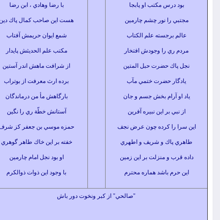
د درس مكتب او پابجا
با رضا وهادي ، ابن رضا
بي را نور چشم چارمين
هست اين صاحب كمال پاك دين
م برجسته علم الكتاب
شمع ايوان حريمش آفتاب
م ري را وجودش افتخار
مكتب علم الحديثش پايدار
پاك حضرت حبل المتين
از شرافت ماهش اندر آستين
دگار حضرت ختمي مآب
برده ارث معرفت از بوتراب
او آرام بخش جسم و جان
بارگاهش مأ من درماندگان
نبي بر اين نبيره آفرين
آستانش خطّة ري را نگين
ا را كرده چون عرض نجف
حمزه موسي بن جعفر كز شرف
ي پاك و شريف و اطهري
خفته بر اين خاك طاهر گوهري
قرب و منزلت بر اين زمين
او بود نجل امام چارمين
 حرم باشد هماره محترم
با وجود اين ذوات ذوالکرم
"صالحي" از كبر ونخوت دور باش