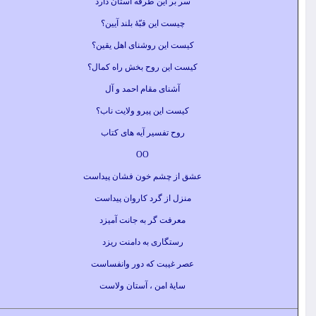
سر بر این طرفه آستان دارد
چیست این قبّۀ بلند آیین؟
کیست این روشنای اهل یقین؟
کیست این روح بخش راه کمال؟
آشنای مقام احمد و آل
کیست این پیرو ولایت ناب؟
روح تفسیر آیه های کتاب
OO
عشق از چشم خون فشان پیداست
منزل از گرد کاروان پیداست
معرفت گر به جانت آمیزد
رستگاری به دامنت ریزد
عصر غیبت که دور وانفساست
سایۀ امن ، آستان ولاست