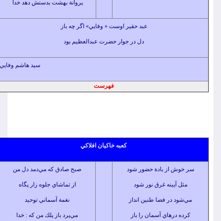
پروانة بهشت بدستش دهد خدا
عبد حقير اوست « وفايي» اگر چه باز
دل در جوار حضرت عبدالعظيم بود
سيد هاشم وفايي
فهرست
كعبه خاكيان افلاكي
ش از بادة حضور شود
صبح صادق كه مي‌دمد دل من
 آيينه غرق نور شود
از تماشاي جلوه زار پگاه
ود در فضا طنين انداز
نغمة آسماني توحيد
 درهاي آسمان را باز
مي‌پرد باز پلك من كه : خدا