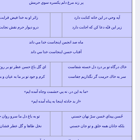
پر زند مرغ دلم يكسره سوي حرمش
وحي در اين خانه كتابت دارد
زائر او به خدا فيض قرابت دارد
ين قبّه دعا كن كه اجابت دارد
درو ديوار حرم نقش نجابت دارد
ماه صد انجمن اينجاست خدا مي داند
آفتاب حسن اينجاست خدا مي داند
اه تو بر درد دل خسته شفاست
اي گل باغ حسن عطر تو بر روح صفاست
خاك حرمت گر نگذاريم جفاست
كرم و جود تو بر ما به عيان و به خفاست
«ما به اين در، نه پي حشمت وجاه آمده ايم»
«از بد حادثه اينجا به پناه آمده ايم»
پيداي حَسن سرّ نهان حسني
تو به باغ دل ما سرو روان حسني
انان همه خلق و تو جان حسني
نخل طاها و گل عطر فشان حسني