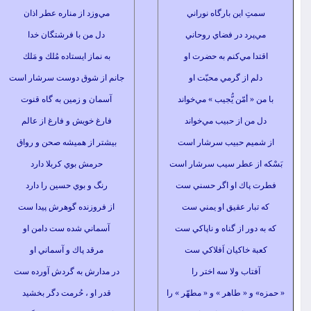
ِ اين بارگاه نوراني
مي‌وزد از مناره عطر اذان
پرد در فضاي روحاني
دل من با فرشتگان خدا
ا مي‌كنم به حضرت او
به نماز ايستاده مُلك و مَلك
م از گرمي محبّت او
جانم از شوق دوست سرشار است
« أمّن يُّجيب » مي‌خواند
آسمان و زمين به گاه قنوت
من از حبيب مي‌خواند
فارغ خويش و فارغ از عالم
يم حبيب سرشار است
بيشتر از هميشه صحن و رواق
از عطر سيب سرشار است
حرمش بوي كربلا دارد
پاك او اگر حسني ست
رنگ و بوي حسين را دارد
بار عقيق او يمني ست
از فروزنده گوهرش پيدا ست
دور از گناه و ناپاكي ست
آسماني شده ست دامن او
 خاكيان اَفلاكي ست
مرقد پاك و آسماني او
تاب ولا سه اختر را
در مدارش به گردش آورده ست
 « طاهر » و « مطهّر » را
قدر او ، حُرمت دگر بخشيد