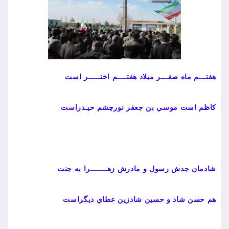
هفتـــم ماه صفـــر میلاد هفتــــم اختـــــر است
کاظم است موسي بن جعفر نورچشم حيـدراست
شادمان جدش رسول و مادرش زهـــــــرا به جنت
هم حسن شاد و حسين شادزين عطاي ديگراست