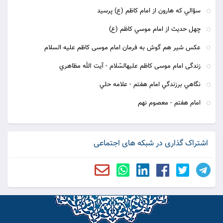
سؤالي كه هارون از امام كاظم (ع) پرسيد
چهل حديث از امام موسي كاظم (ع)
عكس شیر هم گوش به فرمان امام موسى كاظم علیه السلام
زندگى امام موسى كاظم عليه‏السّلام‏ - آيت الله مظاهري
نگاهي برزندگي امام هفتم - علامه حلي
امام هفتم - معصوم نهم
اشتراک گذاری در شبکه های اجتماعی