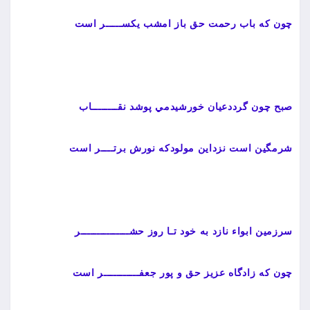
چون كه باب رحمت حق باز امشب يكســـــر است
صبح چون گرددعيان خورشيدمي پوشد نقــــــــاب
شرمگين است نزداين مولودكه نورش برتــــر است
سرزمين ابواء نازد به خود تـا روز حشـــــــــــــــر
چون كه زادگاه عزيز حق و پور جعفـــــــــــر است