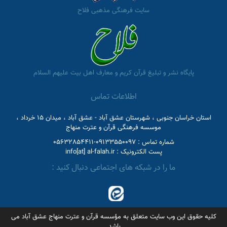
سایت فرهنگی مذهبی فلاح
پایگاه نشر و تبلیغ قرآن کریم و معارف اهل بیت علیهم السلام
اطلاعات تماس
استان خراسان جنوبی ، شهرستان عشق آباد - عشق آباد ، میدان 15 خرداد ،
موسسه فرهنگی قرآن و عترت منهاج
شماره تماس :
09133550097-05632854411
پست الکترونیک :
info[at] al-falah.ir
ما را در شبکه های اجتماعی دنبال کنید :
کلیه حقوق این وب سایت متعلق به مؤسسه قرآن و عترت منهاج عشق آباد می
باشد.