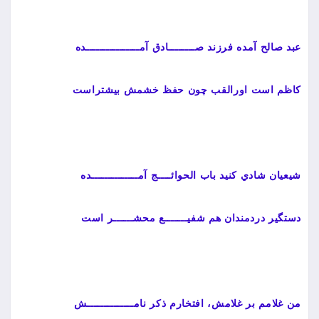
عبد صالح آمده فرزند صــــــــادق آمــــــــــــــــده
كاظم است اورالقب چون حفظ خشمش بيشتراست
شيعيان شادي كنيد باب الحوائــــج آمــــــــــــــده
دستگير دردمندان هم شفيـــــــع محشــــــر است
من غلامم بر غلامش، افتخارم ذكر نامــــــــــــــش