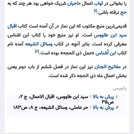
را بخوانی در
ثواب
اعمال
حاجیان
شریک خواهی بود هر چند که به
[۱]
حج
نرفته باشی.
قدیمی‌ترین منبع مکتوب که این نماز در آن آمده است کتاب
اقبال
سید ابن طاووس
است. او نیز منبع خود را کتاب ابن اشناس
معرفی کرده است. بنابر آنچه در کتاب
وسائل الشیعه
آمده نام
[۲]
کتاب
ابن اُشناس
«عمل ذی الحجه» بوده است.
در
مفاتیح الجنان
نیز این نماز در فصل ششم از باب دوم یعنی
بخش اعمال ماه ذی الحجه ذکر شده است.
پانویس
پرش به بالا
↑
سید ابن طاووس، اقبال الاعمال، ج ۲،
ص۳۵
پرش به بالا
↑
حر عاملی، وسائل الشیعه، ج ۸، ص۱۸۳