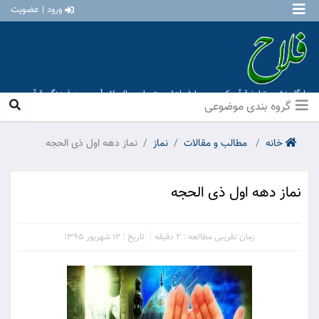
ورود | عضویت
پایگاه نشر و تبلیغ قرآن کریم و معارف اهل بیت علیهم السلام [ موسسه فرهنگی قرآن و
عترت منهاج عشق آباد ]
گروه بندی موضوعی
خانه
مطالب و مقالات
نماز
نماز دهه اول ذی الحجه
نماز دهه اول ذی الحجه
زمان تقریبی مطالعه : 2 دقیقه
تاریخ : 12 شهریور 1395