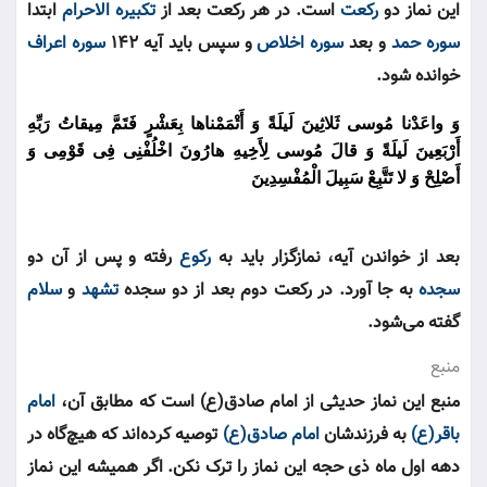
این نماز دو
رکعت
است. در هر رکعت بعد از
تکبیره الاحرام
ابتدا
سوره حمد
و بعد
سوره اخلاص
و سپس باید آیه ۱۴۲
سوره اعراف
خوانده شود.
وَ واعَدْنا مُوسی‏ ثَلاثِینَ لَیلَةً وَ أَتْمَمْناها بِعَشْرٍ فَتَمَّ مِیقاتُ رَبِّهِ
أَرْبَعِینَ لَیلَةً وَ قالَ مُوسی‏ لِأَخِیهِ هارُونَ اخْلُفْنِی فِی قَوْمِی وَ
أَصْلِحْ وَ لا تَتَّبِعْ سَبِیلَ الْمُفْسِدِینَ
بعد از خواندن آیه، نمازگزار باید به
رکوع
رفته و پس از آن دو
سجده
به جا آورد. در رکعت دوم بعد از دو سجده
تشهد
و
سلام
گفته می‌شود.
منبع
منبع این نماز حدیثی از امام صادق(ع) است که مطابق آن،
امام
باقر(ع)
به فرزندشان
امام صادق(ع)
توصیه کرده‌اند که هیچ‌گاه در
دهه اول ماه ذی حجه این نماز را ترک نکن. اگر همیشه این نماز