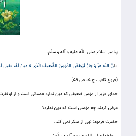
پیامبر اسلام صلی اللّه علیه و آله و سلّم:
«ا
ِنَّ اللّهَ عَزَّ وَ جَلَّ لَیُبغِضَ المُؤمِنَ الضَّعیفَ الّذَی لا دینَ لَهُ، فَقیلَ
(فروع کافی، ج 5، ص 59)
خدای عزیز از مؤمن ضعیفی که دین ندارد عصبانی است و از او نفرت 
عرض کردند چه مؤمنی است که دین ندارد؟
حضرت فرمود: نهی از منکر نمی کند.
رسولخدا صلی اللّه علیه و آله و سلّم: