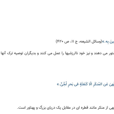
لینَ بِه.»
(وسائل الشیعه، ج 11، ص 420)
تور می دهند و نیز خود ناارزشیها را عمل می کنند و بدیگران توصیه ترک آنها
َهیَ عَن المُنکَرِ الّا کَنَفثَةٍ فی بَحرٍ لُجِّیٍّ.»
نهی از منکر مانند قطره ای در مقابل یک دریای بزرگ و پهناور است.