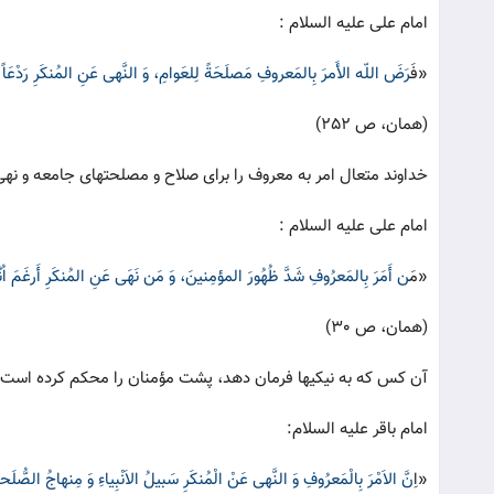
امام علی علیه السلام :
«ف
َرَضَ اللّه الأَمرَ بِالمَعروفِ مَصلَحَةً لِلعَوامِ، وَ النَّهی عَنِ المُنکَرِ رَدْعَاً
(همان، ص 252)
خداوند متعال امر به معروف را برای صلاح و مصلحتهای جامعه و نهی از
امام علی علیه السلام :
«م
َن أَمَرَ بِالمَعرُوفِ شَدَّ ظُهُورَ المؤمِنینَ، وَ مَن نَهَی عَنِ المُنکَرِ أَرغَم
(همان، ص 30)
آن کس که به نیکیها فرمان دهد، پشت مؤمنان را محکم کرده است و 
امام باقر علیه السلام:
«ا
ِنَّ الاَمْرَ بِالْمَعرُوفِ وَ النَّهی عَنْ الْمُنکَرِ سَبیلُ الاَنْبِیاءِ وَ مِنهاجُ الصّ