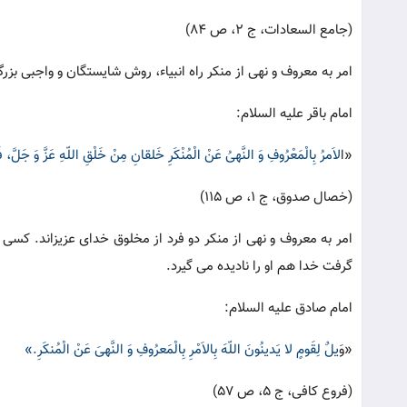
(جامع السعادات، ج 2، ص 84)
امر به معروف و نهی از منکر راه انبیاء، روش شایستگان و واجبی بز
امام باقر علیه السلام:
«ا
لاَمرُ بِالْمَعْرُوفِ وَ النَّهیُ عَنْ الْمُنْکَرِ خَلقانِ مِنْ خَلْقِ اللّهِ عَزَّ وَ جَلَّ، فَ
(خصال صدوق، ج 1، ص 115)
امر به معروف و نهی از منکر دو فرد از مخلوق خدای عزیزاند. کسی که 
گرفت خدا هم او را نادیده می گیرد.
امام صادق علیه السلام:
«و
َیلٌ لِقَومٍ لا یَدینُونَ اللّهَ بِالاَمْرِ بِالْمَعرُوفِ وَ النَّهیَ عَنْ الْمُنکَرِ.»
(فروع کافی، ج 5، ص 57)