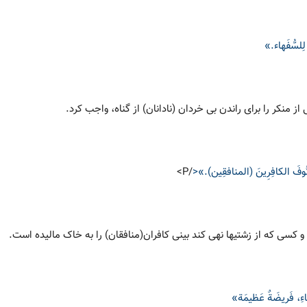
 لِلسُّفَهاء.»
 منکر را برای راندن بی خردان (نادانان) از گناه، واجب کرد.
َ اُنُوفَ الکافِرِینَ (المنافقِین).»<
/P>
کسی که از زشتیها نهی کند بینی کافران(منافقان) را به خاک مالیده است.
ُلَحاءِ، فَریضَةٌ عَظیمَة»