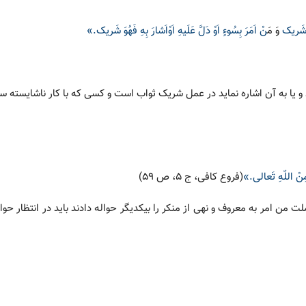
ُوَ شَریک
وَ م
َنْ اَمَرَ بِسُوءٍ اَوْ دَلَّ عَلَیهِ اَوْاَشارَ بِهِ فَهُوَ شَریک.»
 و یا به آن اشاره نماید در عمل شریک ثواب است و کسی که با کار ناشایسته س
عِ مِنْ اللّهِ تَعالی.»
(فروع کافی، ج 5، ص 59)
من امر به معروف و نهی از منکر را بیکدیگر حواله دادند باید در انتظار حوا