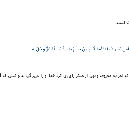
رگ است.
مَنْ نَصَرَ هُما اَعَزَّهُ اللّهُ وَ مَنْ خَذَلَهُما خَذَلَهُ اللّهُ عَزَّ وَ جَلَّ.»
امر به معروف و نهی از منکر را یاری کرد خدا او را عزیز گرداند و کسی که آنه