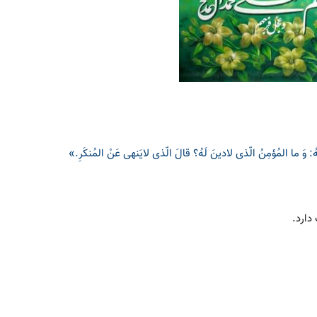
 لَهُ: وَ ما المُؤمِنُ الّذی لادینَ لَهُ؟ قالَ الّذی لایَنهی عَنْ المُنکَرِ.»
دارد.