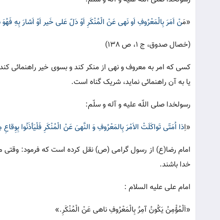
«م
َنْ اَمَرَ بِالْمَعْرُوفِ اَو نَهی عَنْ الْمُنْکَرِ اَوْ دَلّ عَلی خَیر اَوْ اَشارَ بِهِ فَه
(خصال صدوق، ج 1، ص 138)
کسی که امر به معروف و نهی از منکر کند و بسوی خیر راهنمائی کند
یا به آن راهنمائی نماید، شریک گناه است.
رسولخدا صلی اللّه علیه و آله و سلّم:
«ا
ِذا اُمَتّی تَواکَلَتْ الاَمْرَ بِالمَعْرُوفِ وَ النَّهیَ عَنْ الْمُنْکَرِ فَلْیَأذَنُوا بِوِقا
امام رضا(ع) از رسول گرامی (ص) نقل کرده است که فرمود: وقتی ملت 
خدا باشند.
امام علی علیه السلام :
«اَلْمُؤْمِنُ یَکُونُ آمِرٌ بِالْمَعْرُوفِ ناهی عَنْ الْمُنْکَرِ.»