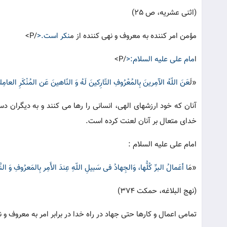
(اثنی عشریه، ص 25)
مؤمن امر کننده به معروف و نهی کننده از م
نکر است.<
/P>
ا
مام علی علیه السلام:<
/P>
«ل
َعَنَ اللّهُ الآمِرینَ بِالمُعْرُوفِ التّارِکینَ لَهُ وَ النّاهینَ عَن المُنْکَرِ العامِ
آنان که خود ارزشهای الهی، انسانی را رها می کنند و به دیگران دس
خدای متعال بر آنان لعنت کرده است.
امام علی علیه السلام :
«م
َا أعَمالُ البرِّ کُلُّها، وَالجِهادُ فی سَبیلِ اللّهِ عِندَ الأَمِر بِالمَعرُوفِ وَ النّ
(نهج البلاغه، حمکت 374)
تمامی اعمال و کارها حتی جهاد در راه خدا در برابر امر به معروف و 