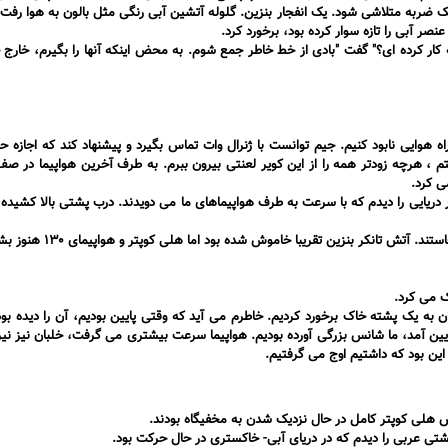
ضربه متلاشی شود. یک انفجار بنزین. گلوله آتشین آبی رنگی مثل بالون به هوا رفت.
کار کرده ای؟" گفت "بادی از خط خاطر جمع شوم. به محض اینکه آنها را بگیرم، خارج
اه هوایی نابود کنیم. جیم توانست با ژنرال وات تماس بگیرد و پیشنهاد کند که اجازه 
م ، هرچه زودتر همه را از این کویر لعنتی بیرون ببرم. به طرف آخرین هواپیما در صف
ی کرد.
گدار دریایی را دیدم که با سرعت به طرف هواپیماهای ما می دویدند. درب پشتی بالا کشیده
ما سومین هواپیمایی بودیم که باید بلند می شدیم. دو هواپیمای جلویی
ک می کرد.
ع به سرعت گرفتن کرد. ناگهان به یک پشته خاک برخورد کردیم. خاطرم می آید که وقتی پایین بودیم، آن را دیده
پایین آمد، ما شانس بزرگی آورده بودیم. هواپیما سرعت بیشتری می گرفت، خلبان نیز ن
م این بود که داشتیم اوج می گرفتیم.
ش هلی کوپتر کامل در حال نزدیک شدن به مخفیگاه بودند.
شتی عربی را دیدم که در دریای آبی- خاکستری در حال حرکت بود.