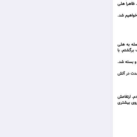
 ظاهرا هلی
 خواهیم شد.
حمله به هلی
 برگشتم. با
 و بسته شد.
 برخاستند. آتش تانکر بنزین تقریبا خاموش شده بود اما هلی کوپتر و هواپیمای 130 هنوز بشدت در آتش
 بودم. ارتفاعش
یروی بیشتری