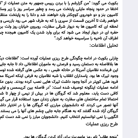
بکویث می گوید: "من گزارشم را با بردن رییس جمهور به متن عملیات از "کوی
اختفا در حدود پنجاه مایلی پایتخت می رسد و چطور سراسر روز را زیر 
کامیون بنز و دو خودروی کوچکتر وارد خواهند شد و دلتا را به پایتخت من
خواهم رفت تا آخرین قسمت از سپری را که به طرف شهر می رود بازرسی و سف
لحظه ای که کامیون ها به دیوار شرقی سفارت، روبروی خیابان روز ولت برسند
حفره ای در دیوار ایجاد می شود که برای وارد شدن یک کامیون هیجده چ
اطراف آن ناحیه را سراسیمه خواهد کرد."
تحلیل اطلاعات:
چارلی بکویث در ادامه چگونگی طرح ریزی عملیات آورده است: "اطلاعات د
ها بلافاصله به دستمان رسید و فرصتی به ماموران اطلاعاتی داد تا جابه جا
این فرمانده نظامیان آمریکا در حادثه طبس ، به عکس های گرفته شده توسط
وجود تیرک ها بود. پاسداران انقلاب یا شبه نظامیان به فرض اینکه امریکا
فرود هلی کوپتر در آنجا وجود داشت تیرک هایی نصب کرده بودند. بدون ع
ادامه عملیات اینگونه توصیف شده است: "در فاصله بین کریسمس و اولین
کافی دست یابد، معلوم شد که گروگان ها در بیش از نیمی از چهار تا ش
احتمالا تمام ساختمان های سفارت به عنوان زندان مورد استفاده قرار می گیرد
گروگان آزاد شده گفتند که به هنگام جابه جایی چشم های آنها را می بست
الگویی را نمی توانستیم انتخاب کنیم. دانشجویان مبارز را نمی شد دست کم
طرح ریزی عملیات
"پنجه عقاب" نام رمز ماموریت برای آزاد کردن گروگان ها بود.