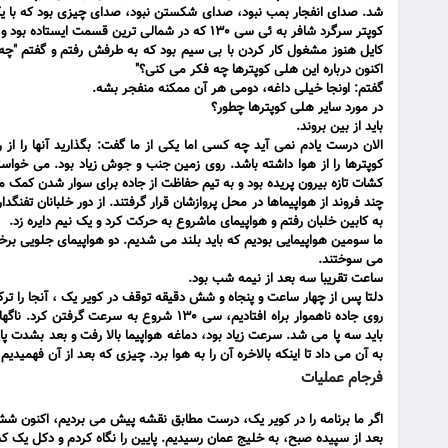
شد. صدای انفجار بمب نبود، صدای شکستن نبود، صدای چیزی بود که با یک 
کوپتر سرگرد شافر به ئی سی 130 که در شمالی ترین قسمت ایستاده بود و عنصر آبی را تازه سوار کرده بود، برخورد کرد.
کایل هنوز مشغول کار کردن با بی سیم بود که به طرفش رفتم و گفتم "چه 
اکنون درباره این هلی کوپترها چه فکر می کنی؟"
گفتم: اونجا خیلی داغه، دومی هر آن ممکنه منفجر بشه.
در مورد سایر هلی کوپترها چطور؟
باید از بین بروند.
الان درست یادم نمی آید چه کسی اما یکی از ما گفت: بگذارید آنها را از ر
کوپترها را از هوا داشته باشد. روی زمین جنب و جوش زیاد بود. می خواست
کشات تازه بیرون پریده بود و به تیم حفاظت از جاده برای سوار شدن کمک م
چند فروند از هواپیماها در محل پروازشان قرار گرفتند. از دور خلبانان تفن
به کابین خلبان رفتم و هواپیمای ماشروع به حرکت کرد و یک نیم دایره زد.
می سوختند.
ساعت تقریبا سه بعد از نیمه شب بود.
دلتا پس از چهار ساعت و پنجاه و شش دقیقه توقف در کویر یک ، آنجا را تر
روی جاده ناهموار براه افتادیم، سی 130 شرو
باید سه پا می شد. سرعت زیاد بود، دماغه هواپیما بالا رفت و بعد بشدت 
به آن می داد تا اینکه بالاخره آن را به هوا برد. چیزی که بعد از آن فهمیدی
فرجام عملیات
اگر ما برنامه را در کویر یک، درست مطابق نقشه پیش می بردیم، اکنون ش
بعد از سپیده صبح، به خلیج عمان رسیدیم. پایین را نگاه کردم و دکل یک ک