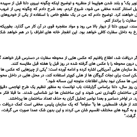
ر یک" و بلند شدن هواپیما از منظریه و توضیح اینکه چگونه نیروی دلتا قبل از سپیده 
وسایل استتار کننده مخفی می شود، شروع کردم. بعد شرح دادم که چگونه پس از غرو
تقل خواهند کرد. توضیح دادم که من در یک مقطع خاص با استفاده از یکی از خودروهای
ارت را برانداز کنم.
، نیروی دلتا از دیوار بالا می رود و مواد منفجره قوی در آن کار می گذارد. بطوریکه ب
رخ به داخل سفارت کافی خواهد بود. این انفجار خانه های اطراف را در هم خواهد ش
یگر دریافت شد، اطلاع یافتیم که عکس هایی از محوطه سفارت در دسترس قرار خواهند
یی درون محوطه را با عکس های گرفته شده در روز قبل یا هفته قبل مقایسه کنند.
 سازمان هایی آمریکایی اشاره کرده و ادامه آورده است: "یکی از چیزهایی که عکس ها
 ممکن است برای نجات گروگان ها از هلی کوپتر استفاده کند، در محل هایی در داخل محو
کس ها ممکن نبود بخش اطلاعات متوجه این مساله شود."
 روز سال، دلتا براساس گزارشات باب توانست به منظور تنظیم یک طرح تهاجمی دقیق 
ش ساختمان نگهداری نمی شوند و این ساختمان ها نیز شناسایی شدند. ما قبلا فکر م
. در اواخر دسامبر و بعدا نوامبر تحلیل گران به حذف تعداد ساختمان ها پرداختند.
ند و به گروه های مختلف تقسیم شان می کردند و این بدون شک عمدا صورت می گرفت،‌ ب
 گرفت."