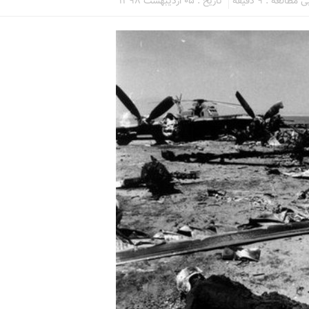
طالعه : 9 دقیقه
تاریخ : 05 اردیبهشت 1398