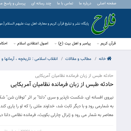
صفحه اصلی
درباره ما
تماس با ما
چند رسانه ای
پرسش و پاسخ م
پایگاه نشر و تبلیغ قرآن کریم و معارف اهل بیت علیهم السلام [ 
قرآن کریم
پیامبر و اهل بیت (ع)
اصول اعتقادی اسلام
احکام
خانه
مطالب و مقالات
انقلاب اسلامی : تاریخچه ، آرمانها و
حادثه طبس از زبان فرمانده نظامیان آمریکایی
حادثه طبس از زبان فرمانده نظامیان آمریکایی
نیروی افسانه ای، شکست ناپذیر و سری "دلتا" بر اثر "توفان شن" شک
به شمارمی رود و با دیگر ثابت شد، خداوند ملتی را که او را یاری ک
معاصر به شمار می رود و ژنرال چارلی بکویث، فرمانده نظامی دلتا در