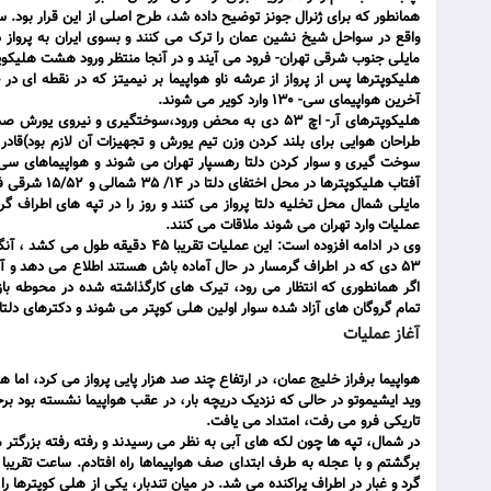
مایلی جنوب شرقی تهران- فرود می آیند و در آنجا منتظر ورود هشت هلیکوپتر" آر- اچ 53 د
هلیکوپترها پس از پرواز از عرشه ناو هواپیما بر نیمیتز که در نقطه ای د
آخرین هواپیمای سی- 130 وارد کویر می شوند.
هلیکوپترهای آر- اچ 53 دی به محض ورود،‌سوختگیری و ن
طراحان هوایی برای بلند کردن وزن تیم یورش و تجهیزات آن لازم بود)قاد
مایلی شمال محل تخلیه دلتا پرواز می کنند و روز را در تپه های اطراف گر
عملیات وارد تهران می شوند ملاقات می کنند.
وی در ادامه افزوده است: این عملیات
53 دی که در اطراف گرمسار در حال‌ آماده باش هستند اطلاع می دهد و آ
اگر همانطوری که انتظار می رود، تیرک های کارگذاشته شده در محوطه باز
تمام گروگان های آزاد شده سوار اولین هلی کوپتر می شوند و دکترهای دلتا آن
آغاز عملیات
هواپیما برفراز خلیج عمان، در ارتفاع چند صد هزار پایی پرواز می کرد، اما 
وید ایشیموتو در حالی که نزدیک دریچه بار، در عقب هواپیما نشسته بود بر
تاریکی فرو می رفت، امتداد می یافت.
در شمال، تپه ها چون لکه های آبی به نظر می رسیدند و رفته رفته بزرگتر
گرد و غبار در اطراف پراکنده می شد. در میان تندبار، یکی از هلی کوپتره