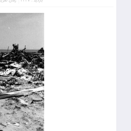
بازدید : 2227
زمان تقریبی م