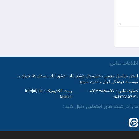
اطلاعات تماس
استان خراسان جنوبی ، شهرستان عشق آباد - عشق آباد ، میدان 15 خرداد ،
موسسه فرهنگی قرآن و عترت منهاج
شماره تماس :
09133550097-
پست الکترونیک :
info[at] al-
falah.ir
05632854411
ما را در شبکه های اجتماعی دنبال کنید :