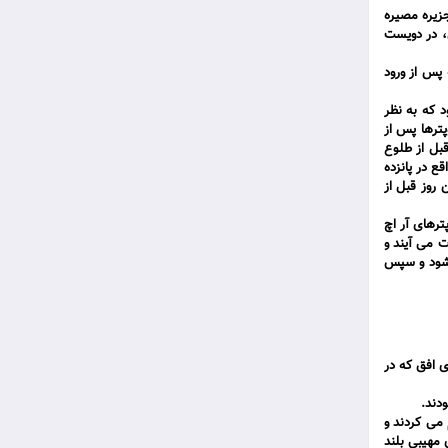
13" حامل نیروها و سه هواپیمای" ئی سی- 130 "حامل سوخت، جزیره مصیره
ران به پرواز در می آیند. در محلی که کویر یک نامیده می شود. در 05/33 شمالی و 48/55 شرقی، در دویست
 پس از ورود
ود که به نظر
پترها پس از
ک ساعت قبل از طلوع‌
ه محل اختفای خود واقع در پانزده
 روز قبل از
یکوپترهای آر اچ
ت می آیند و
ی شود و سپس
ی افق که در
دند.
بود. تعدادی از خلبانان سی 130 موتورهایشان را گرم می کردند و
 مهیبی بلند