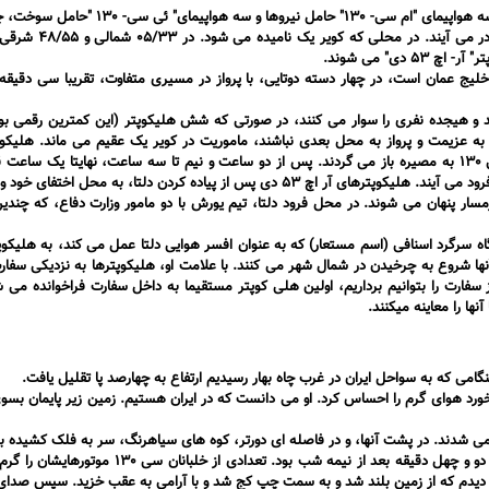
همانطور که برای ژنرال جونز توضیح داده شد، طرح اصلی از این قرار بود. سه هواپیمای "ام سی- 0
واقع در سواحل شیخ نشین عمان را ترک می کنند و بسوی ای
ی" می شوند.
ر خلیج عمان است، در چهار دسته دوتایی، با پرواز در مسیری متفاوت، تقریبا سی دقیقه
یروی یورش صد و هیجده نفری را سوار می کنند، در صورتی که شش هلیکوپتر (این کمترین رقمی ب
ر به عزیمت و پرواز به محل بعدی نباشند، ماموریت در کویر یک عقیم می ماند. هلیکو
سوخت گیری و سوار کردن دلتا رهسپار تهران می شوند و هواپیماهای سی 130 به مصیره باز می گردند. پس از دو ساعت و نیم تا سه ساعت، نهایتا ی
آفتاب هلیکوپترها در محل اختفای دلتا در 14/ 35 شمالی و 15/52 شرقی فرود می آیند. هلیکوپترهای آر اچ 53 دی پس از پیاده کردن دلتا، ب
مسار پنهان می شوند. در محل فرود دلتا، تیم یورش با دو مامور وزارت دفاع، که چندین
 تقریبا 45 دقیقه طول می کشد ، آنگاه سرگرد اسنافی (اسم مستعار) که به عنوان افسر هوایی دلتا عمل می کند، به هل
نها شروع به چرخیدن در شمال شهر می کنند. با علامت او، هلیکوپترها به نزدیکی سفار
 سفارت را بتوانیم برداریم، اولین هلی کوپتر مستقیما به داخل سفارت فراخوانده م
ها را معاینه میکنند.
هنگامی که به سواحل ایران در غرب چاه بهار رسیدیم ارتفاع به چهارصد پا تقلیل یافت.
خورد هوای گرم را احساس کرد. او می دانست که در ایران هستیم. زمین زیر پایمان بسو
 می شدند. در پشت آنها، و در فاصله ای دورتر، کوه های سیاهرنگ، سر به فلک کشیده بو
برگشتم و با عجله به طرف ابتدای صف هواپیماها راه افتادم. ساعت تقریبا دو و چهل دقیقه بعد از نیمه شب 
ا را دیدم که از زمین بلند شد و به سمت چپ کج شد و با آرامی به عقب خزید. سپس صدای