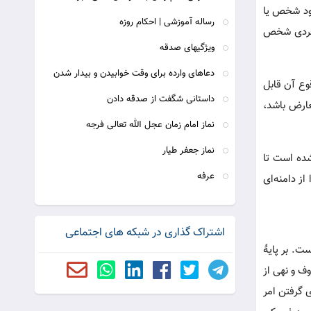
جود شخص یا
رساله آموزشی | احکام روزه
 فردی شخص
ویژگیهای صدقه
دعاهای وارده برای وقت خوابیدن و بیدار شدن
وع آن قابل
داستانی شگفت از صدقه دادن
عارض باشد،
نماز امام زمان عجل الله تعالی فرجه
نماز جعفر طیار
شده است تا
عرفه
ز دامنه‌ای
اشتراک گذاری در شبکه های اجتماعی
ت. بر پایۀ
ف و نهی از
 گرفتن امر