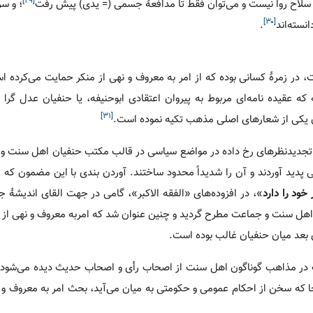
[۲۹]
ه سلاح روا نیست و می‌توان فقط تا مدافعۀ جسمی (= یدی) پیش رفت
؛ و سر
[۳۰]
نسته‌اند
.
 در زمرۀ کسانی بوده که از امر به معروف و نهی از منکر حمایت می‌کرده 
 که عقیده نامه‌ای مربوط به پیروان اعتقادی ابوحنیفه، یا حنفیان عدل گرا 
[۳۱]
ان یکی از شعارهای اصلی مذهب تکیه نموده است.
از تجدیدنظرهای رخ داده در مواضع سیاسی در قالب مکتب حنفیان اهل سنت و
پدید آوردند و آن را شدیداً محدود ساختند. آوردن بندی با این مضمون که 
خود را دارد
»، در افزوده‌های «الفقه الاکبر»، گامی در جهت القای اندیشۀ 
 اهل سنت و جماعت مطرح گردید و چنین عنوان شد که امربه معروف و نهی از م
 بعد میان حنفیان غالب بوده است.
ک در مذاهب گوناگون اهل سنت از اصحاب رأی و اصحاب حدیث دیده می‌شود، 
 که سخن از احکام عمومی و حکومتی به میان می‌آید، بحث امر به معروف و ن