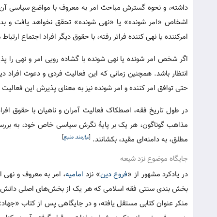
داشته، و نحوه گسترش مباحث امر به معروف با مواضع سیاسی آن 
اشخاص «امر شونده» یا «نهی شونده» تحقق نخواهد یافت و بدی
امرکننده یا نهی کننده فراتر رفته، با حقوق دیگر افراد اجتماع ارتباط م
اگر شخص امر شونده یا نهی شونده با گشاده رویی امر و نهی را پذی
انتظار باشد. همچنین زمانی که این فعالیت فردی و دعوت افراد د
حتی توافق امر کننده و امر شونده نیز به معنای پذیرش این فعالی
در طول تاریخ فقه، اصطکاک فعالیت آمران و ناهیان با حقوق افرا
مذاهب گوناگون، هر یک بر پایۀ نگرش سیاسی خاص خود، به بررسی وی
[
نیازمند منبع
]
مطلق، به دامنه‌ای مقید، بکشانند.
جایگاه موضوع نزد شیعه
در یادکرد مشهور از «
فروع دین
» نزد
امامیه
، امر به معروف و نهی 
بخش بندی سنتی فقه اسلامی که هر یک از بخش‌های اصلی دانش فقه 
منکر عنوان کتابی مستقل یافته، و در جایگاهی پس از کتاب «جهاد»