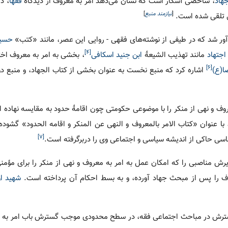
هاد
، شاخصی آشکار است که نشان می‌دهد امر به معروف از دیدگاه
فقها
، د
[
نیازمند منبع
]
عی تلقی شده است.
حسین
[۴]
اجتهاد
مانند تهذیب الشیعۀ
ابن جنید اسکافی
، بخشی به امر به معروف ا
[۶]
ا(ع)
اشاره کرد که منبع نخست به عنوان بخشی از کتاب الجهاد، و منبع دو
وف و نهی از منکر را با موضوعی حکومتی چون اقامۀ حدود به مقایسه نهاده 
با عنوان «کتاب الامر بالمعروف و النهی عن المنکر و اقامه الحدود» گشوده 
[۷]
اسی حاکی از اندیشه سیاسی و اجتماعی وی را دربرگرفته است.
یرش مناصبی را که امکان عمل به امر به معروف و نهی از منکر را برای مؤ
 را پس از مبحث جهاد آورده، و به بسط احکام آن پرداخته است.
شهید ا
 گسترش در مباحث اجتماعی فقه، در سطح محدودی موجب گسترش باب امر به 