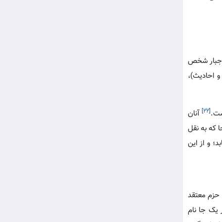
 اجبار شخص
 و احادیث)،
[۲۲]
ست.
آنان
جا که به نقل
؛ و از این
 حزم معتقد
 یک جا نام