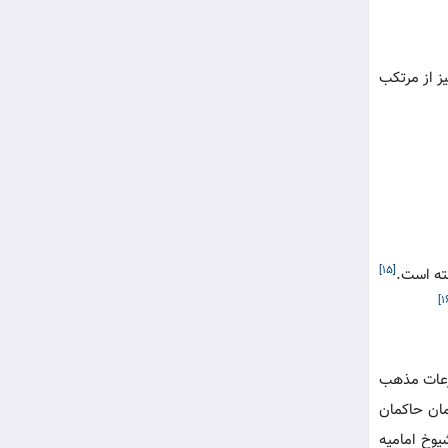
ز از مرتکب
[۱۵]
ته است.
فرعات مذهب
مان حاکمان
یوخ امامیه