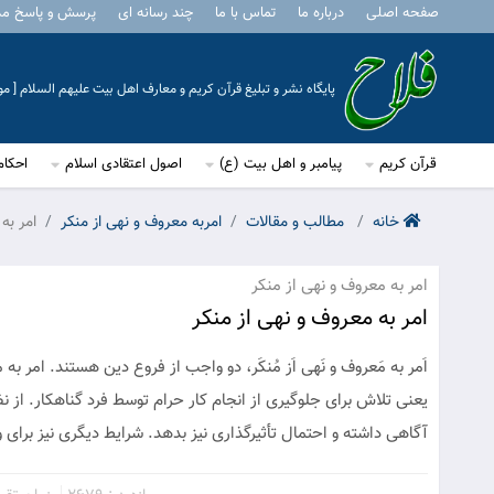
صفحه اصلی
درباره ما
تماس با ما
چند رسانه ای
پرسش و پاسخ م
پایگاه نشر و تبلیغ قرآن کریم و معارف اهل بیت علیهم السلام [ 
قرآن کریم
پیامبر و اهل بیت (ع)
اصول اعتقادی اسلام
احکام
خانه
مطالب و مقالات
امربه معروف و نهی از منکر
امر به
امر به معروف و نهی از منکر
امر به معروف و نهی از منکر
اَمر به مَعروف و نَهی اَز مُنکَر، دو واجب از فروع دین هستند. امر
یعنی تلاش برای جلوگیری از انجام کار حرام توسط فرد گناهکار. از
آگاهی داشته و احتمال تأثیرگذاری نیز بدهد. شرایط دیگری نیز برای 