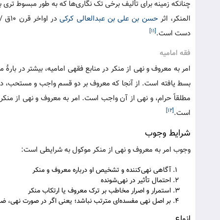
چنانکه زمینه برای تألیف برخی تک نگاری‌ها که به طور مبسوط تری به
المنکر، اثر
حسن بن علی بن عبدالعالی کرکی
در اواخر قرن ۱۰ق /۱۶م اشاره کرد.
[۱۱]
دست است.
فقه امامیه
امر به معروف و نهی از منکر در منابع فقهی امامیه، بیشتر در بار
بسط یافته است. از آنجا که معروف بر دو قسم واجب و مستحب، د
مطلقاً حرام، و نهی از آن واجب است. امر به معروف و نهی از منک
[۱۲]
است.
شرایط وجوب
وجوب امر به معروف و نهی از منکر موکول به شرایطی است:
آگاهی نهی‌کننده و تشخیص او درباره معروف و منکر
احتمال تأثیر در نهی‌شونده
استمرار و اصرار مخاطب بر ترک معروف یا ارتکاب منکر
بر اصل نهی مفسده‌ای مترتب نباشد؛ یعنی اگر در صورت نهی، ض
انواع