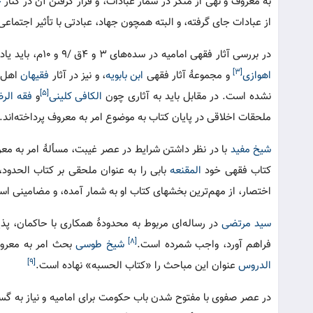
به معروف و نهی از منکر در شمار عبادات، و قرار گرفتن آن در کنار
ج
از عبادات جای گرفته، و البته همچون جهاد، عبادتی با تأثیر اجتما
در بررسی آثار فقهی امامیه در سده‌های ۳ و ۴ق /۹ و ۱۰م، باید یادآور شد که در طیفی از نوشته‌های فقهی - روایی این عصر، مانند «کتب»
[۳]
اهوازی
و مجموعۀ آثار فقهی
ابن بابویه
، و نیز در آثار
فقیهان
اهل
[۵]
نشده است. در مقابل باید به آثاری چون
الکافی
کلینی
و
فقه الرض
ملحقات اخلاقی در پایان کتاب به موضوع امر به معروف پرداخته‌اند.
شیخ مفید
با در نظر داشتن شرایط در عصر غیبت، مسألۀ امر به معر
کتاب فقهی خود
المقنعه
بابی را به عنوان ملحقی بر کتاب الحدود، 
اختصار، از مهم‌ترین بخشهای کتاب او به شمار آمده، و مضامینی اس
سید مرتضی
در رساله‌ای مربوط به محدودۀ همکاری با حاکمان، پذ
[۸]
فراهم آورد، واجب شمرده است.
شیخ طوسی
بحث امر به معروف
[۹]
الدروس
عنوان این مباحث را «کتاب الحسبه» نهاده است.
در عصر صفوی با مفتوح شدن باب حکومت برای امامیه و نیاز به