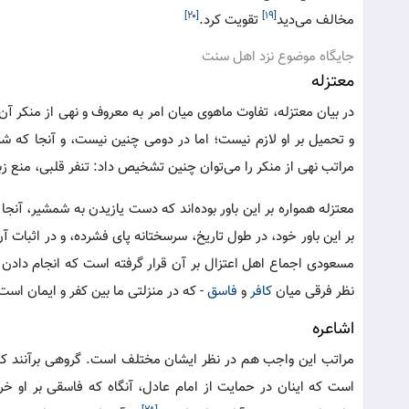
[۲۰]
[۱۹]
مخالف می‌دید
تقویت کرد.
جایگاه موضوع نزد اهل سنت
معتزله
در بیان معتزله، تفاوت ماهوی میان امر به معروف و نهی از منکر آ
و تحمیل بر او لازم نیست؛ اما در دومی چنین نیست، و آنجا که ش
مراتب نهی از منکر را می‌توان چنین تشخیص داد: تنفر قلبی، منع زب
معتزله همواره بر این باور بوده‌اند که دست یازیدن به شمشیر، آنج
بر این باور خود، در طول تاریخ، سرسختانه پای فشرده، و در اثبات آ
مسعودی اجماع اهل اعتزال بر آن قرار گرفته است که انجام دادن ا
نظر فرقی میان
کافر
و
فاسق
- که در منزلتی ما بین کفر و ایمان است 
اشاعره
مراتب این واجب هم در نظر ایشان مختلف است. گروهی برآنند که نه
است که اینان در حمایت از امام عادل، آنگاه که فاسقی بر او خر