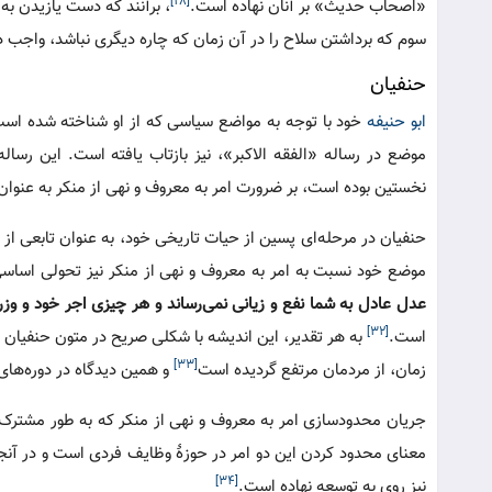
[۲۸]
«اصحاب حدیث» بر آنان نهاده است.
، برآنند که دست یازیدن ب
سوم که برداشتن سلاح را در آن زمان که چاره دیگری نباشد، واجب دا
حنفیان
ابو حنیفه
خود با توجه به مواضع سیاسی که از او شناخته شده است،
موضع در رساله «الفقه الاکبر»، نیز بازتاب یافته است. این رساله
نخستین بوده است، بر ضرورت امر به معروف و نهی از منکر به عنو
حنفیان در مرحله‌ای پسین از حیات تاریخی خود، به عنوان تابعی 
موضع خود نسبت به امر به معروف و نهی از منکر نیز تحولی اساسی 
عدل عادل به شما نفع و زیانی نمی‌رساند و هر چیزی اجر خود و وزر 
[۳۲]
است.
به هر تقدیر، این اندیشه با شکلی صریح در متون حنفیان
[۳۳]
زمان، از مردمان مرتفع گردیده است
و همین دیدگاه در دوره‌های
جریان محدودسازی امر به معروف و نهی از منکر که به طور مشتر
معنای محدود کردن این دو امر در حوزۀ وظایف فردی است و در آنجا
[۳۴]
نیز روی به توسعه نهاده است.