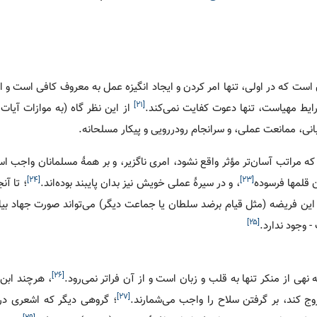
ن است که در اولی، تنها امر کردن و ایجاد انگیزه عمل به معروف کافی است و
[۲۱]
رایط مهیاست، تنها دعوت کفایت نمی‌کند.
از این نظر گاه (به موازات آیات
انی، ممانعت عملی، و سرانجام رودررویی و پیکار مسلحانه.
ا که مراتب آسان‌تر مؤثر واقع نشود، امری ناگزیر، و بر همۀ مسلمانان واجب ا
[۲۴]
[۲۳]
ن قلمها فرسوده
، و در سیرۀ عملی خویش نیز بدان پایبند بوده‌اند.
؛ تا آن
ین فریضه (مثل قیام برضد سلطان یا جماعت دیگر) می‌تواند صورت جهاد بیابد
[۲۵]
- وجود ندارد.
[۲۶]
ی از منکر تنها به قلب و زبان است و از آن فراتر نمی‌رود.
، هرچند ابن
[۲۷]
وج کند، بر گرفتن سلاح را واجب می‌شمارند.
؛ گروهی دیگر که اشعری در