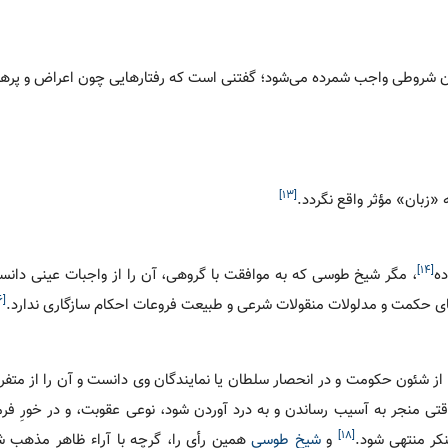
ون شروطی واجب شمرده می‌شود؛ گفتنی است که رفتارهایی چون اعراض و پرهی
[۱۳]
«زبان» مؤثر واقع نگردد.
[۱۴]
ده
، مگر شیخ طوسی که به موافقت با گروهی، آن را از واجبات عینی دانس
[۱۶]
ای حکمت و مدلولات منقولات شرعی و طبیعت فروعات احکام سازگاری ندارد.
را از شئون حکومت و در انحصار سلطان یا نمایندگان وی دانست و آن را از مت
تی منجر به آسیب رساندن و به درد آوردن شود، نوعی عقوبت، و در خورِ فر
[۱۸]
نکر منتهی شود.
و
شیخ طوسی
همین رأی را، گرچه با آراء ظاهر مذهب ش