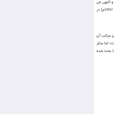
 و النهی عن
(د ۱۲۳۲ق /۱۸۱۷م) در
ز مراتب آن
؛ اما منکر
ما بحث شده