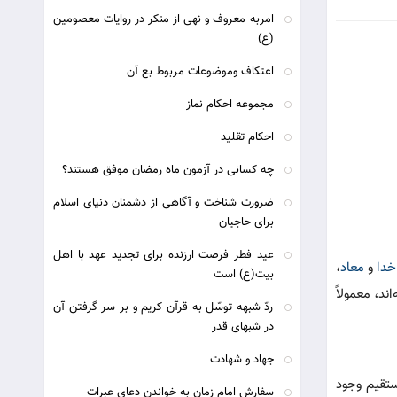
امربه معروف و نهی از منکر در روایات معصومین
(ع)
اعتکاف وموضوعات مربوط بع آن
مجموعه احکام نماز
احکام تقلید
چه کسانی در آزمون ماه رمضان موفق هستند؟
ضرورت شناخت و آگاهی از دشمنان دنیای اسلام
برای حاجیان
عيد فطر فرصت ارزنده برای تجديد عهد با اهل
خدا
و
معاد
،
بيت(ع) است
د، معمولاً
ردّ شبهه توسّل به قرآن کریم و بر سر گرفتن آن
در شبهای قدر
جهاد و شهادت
ستقیم وجود
سفارش امام زمان به خواندن دعای عبرات