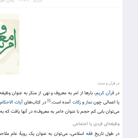
بازدید : 2679
زمان تقریبی
در قرآن و سنت
در
قرآن کریم
، بارها از امر به معروف و نهی از منکر به عنوان وظیفه
[۱]
یا اعمالی چون
نماز
و
زکات
آمده است.
در کتاب‌های
آیات الاحکام
می‌توان بابی کم حجم با عنوان «امر به معروف» در آنها یافت که ب
وظیفه‌ای فردی یا اجتماعی
در طول تاریخ
فقه
اسلامی، می‌توان به عنوان یک رویۀ عام ملاح