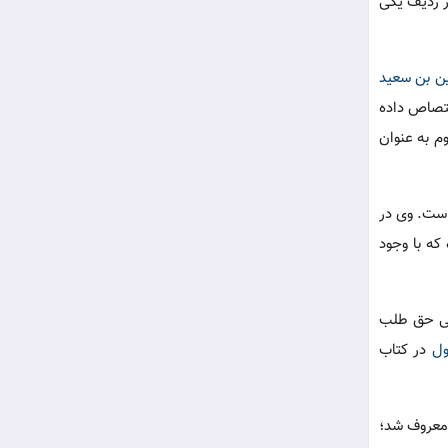
ر ردیف یکی
 بن سعید
ختصاص داده
م به عنوان
است. وی در
که با وجود
منی حق طلب
ول
در کتاب
معروف شد؛