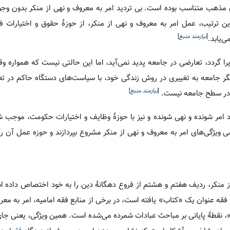
مذهب متناسب بوده است. بی تردید امر به معروف و نهی از منکر بدون و
ن ترتیب، عمل امر به معروف و نهی از منکر، از حوزۀ حقوق و اختیارات
[
نیازمند منبع
]
ی‌یابد.
را گردد، تعارضی در جامعه پدید نمی‌آید، اما این حالتی نیست که همواره وق
یگر جامعه به تغییری در روش زندگی خود، با سیاست‌های دستگاه حاکم در ت
[
نیازمند منبع
]
ت در سطح جامعه نیست.
د امر شونده و نهی شونده و نیز با حوزۀ وظایف و اختیارات حکومت، موجب 
ژگی‌های امر به معروف و نهی از منکر مشروع بپردازند و حوزه عمل آن را ا
از منکر، ردیف هفتم و هشتم از فروع دهگانۀ دین را به خود اختصاص داده اس
عنوان یک «کتاب» یافته است، در برخی از منابع فقه امامیه، امر به معرو
، نقطۀ پایانی بر مباحث عبادات شمرده می‌شده است. همین ویژگی، یعنی جای