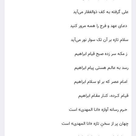
علی گرفته بـه کف ذوالفقار می‌آید
دعـای عهد و فرج را همـه مرور کنید
سلام تازه بر آن تک سوار نور می‌آید
ز مکـه سر زده صبح قیام ابراهیم
رسد بـه عالـم هستی پیام ابراهیم
امـام عصر که بر او سـلام ابراهیم
قیـام کــرده، کنـار مقـام ابراهیم
حـرم رسانه آوازه «انـا المهدی» است
چهان پر از سخنِ تازه «انا المهدی» است