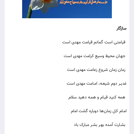
سازگار
قیامتـی است گمانم قیامت مهدی است
جهـان محیط وسیع کرامت مهدی است
زمان زمان شروع زعامت مهدی است
غدیـر دوم شیعـه، امـامت مهدی است
همه کنیـد قیـام و همـه دهید سلام
امـام کـل زمان‌ها دوباره گشت امام
بشـارت آمـده بهـر بشـر مبارک باد