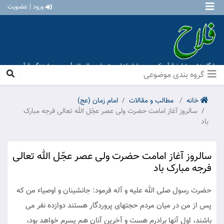
ورود | عضویت
پایگاه نشر و تبلیغ قرآن کریم و معارف اهل بیت علیهم السلام [ موسسه فرهنگی قرآن و
عترت منهاج عشق آباد ]
گروه بندی موضوعی
خانه
مطالب و مقالات
امام زمان (عج)
سالروز آغاز امامت حضرت ولی عصر عجّل الله تعالی فرجه مبارک
باد
سالروز آغاز امامت حضرت ولی عصر عجّل الله تعالی
فرجه مبارک باد
حضرت رسول صلی الله علیه و آله فرمود: جانشینان و اوصیاء من كه
پس از من در میان مردم حجت‏هاى پروردگار هستند دوازده نفر می
باشند، اول آنها برادرم هست و آخرین آنان هم پسرم خواهد بود،