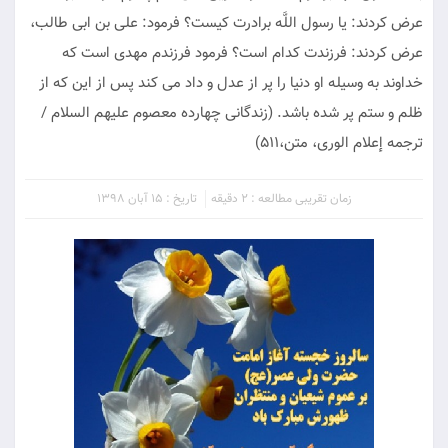
عرض كردند: یا رسول اللَّه برادرت كیست؟ فرمود: على بن ابى طالب،
عرض كردند: فرزندت كدام است؟ فرمود فرزندم مهدى است كه
خداوند به وسیله او دنیا را پر از عدل و داد می كند پس از این كه از
ظلم و ستم پر شده باشد. (زندگانى چهارده معصوم علیهم السلام /
ترجمه إعلام الورى، متن،511)
زمان تقریبی مطالعه : 2 دقیقه
تاریخ : 15 آبان 1398