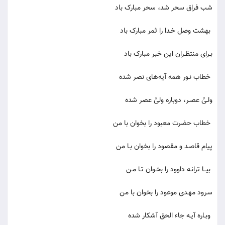
شب فراق سحر شد، سحر مبارک باد
بهشت وصل خـدا را ثمر مبارک باد
بـرای منتظـران این خبر مبارک باد
خطاب نـور همه آیه‌های نصر شده
ولـیِّ عصـر، دوباره ولیِّ عصر شده
خطاب حضرت معبود را بخوان با من
پیام قاصـد و مقصود را بخوان بـا من
بیــا ترانـه داوود را بخـوان تـا مـن
سرود مهـدی موعود را بخوان با من
وبـاره آیـه جاء الحق آشکار شده