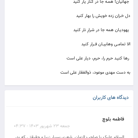
جهانیان! همـه جا در کنار یار کنید
دل خـزان زده خویش را بهار کنید
یهودیـان همه جا در شرارِ نار کنید
الا تمامــی وهابیــان فــرار کنید
رها کنیـد حرم را، حرم، دیار علی است
به دست مهدی موعود، ذوالفقار علی است
دیدگاه های کاربران
فاطمه بلوچ
جمعه 23 شهریور 1403 - 04:37
السلام علیک یا صاحب الزمان. شعری بسیار زیبا و حقیقتی که پدر