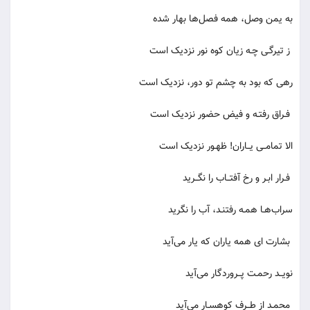
به یمن وصل، همه فصل‌ها بهار شده
ز تیرگـی چـه زیان کوه نور نزدیک است
رهی که بود به چشم تو دور، نزدیک است
فـراق رفتـه و فیض حضور نزدیک است
الا تمامــی یــاران! ظهـور نزدیک است
فـرار ابـر و رخ آفتــاب را نگــرید
سراب‌هـا همـه رفتنـد، آب را نگرید
بشارت ای همه یاران که یار می‌آید
نویــد رحمـت پــروردگار می‌آید
محمـد از طــرف کوهسـار می‌آید