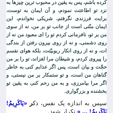
كرده باشم، پس به يقين در محبوب ترين چيزها به
نزد تو اطاعتت نمودم، و آن ايمان به توست،
برايت فرزندى نگرفتم، شريكى نخواندم، اين
ايمان منّتى است از جانب تو بر من، نه از سوى
من بر تو، نافرمانى كردم تو را اى معبود من نه از
روى دشمنى، و نه از روى بيرون رفتن از بندگى
ات، و نه از روى انكار ربوبيّتت، بلكه هواى نفسم
را پيروى كردم، و شيطان مرا لغزاند، تو را بر من
حجّت و بيان است، پس اگر عذابم كنى به خاطر
گناهان من است، و تو ستمكار بر من نيستى، و
اگر مرا بيامرزى، و به من رحم كنى به يقين تو
بخشنده و بزرگوارى.
سپس به اندازه یک نفس، ذک
ر
«يَاكَرِيمُ!
يَاكَرِيمُ! ... »
تکرار شود.