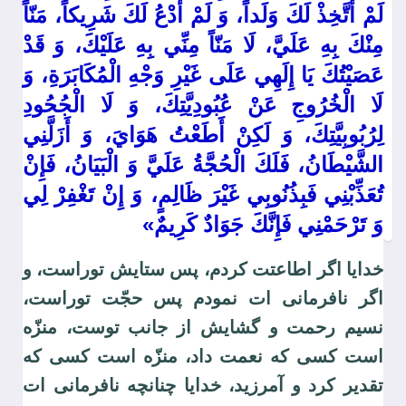
لَمْ أَتَّخِذْ لَكَ وَلَداً، وَ لَمْ أَدْعُ لَكَ شَرِيكاً، مَنّاً
مِنْكَ بِهِ عَلَيَّ، لَا مَنّاً مِنِّي بِهِ عَلَيْكَ، وَ قَدْ
عَصَيْتُكَ يَا إِلَهِي عَلَى غَيْرِ وَجْهِ الْمُكَابَرَةِ، وَ
لَا الْخُرُوجِ عَنْ عُبُودِيَّتِكَ، وَ لَا الْجُحُودِ
لِرُبُوبِيَّتِكَ، وَ لَكِنْ أَطَعْتُ هَوَايَ، وَ أَزَلَّنِي
الشَّيْطَانُ، فَلَكَ الْحُجَّةُ عَلَيَّ وَ الْبَيَانُ، فَإِنْ
تُعَذِّبْنِي فَبِذُنُوبِي غَيْرَ ظَالِمٍ، وَ إِنْ تَغْفِرْ لِي
ثبت دیدگاه
وَ تَرْحَمْنِي فَإِنَّكَ جَوَادٌ كَرِيمٌ»
خدايا اگر اطاعتت كردم، پس ستايش توراست، و
اگر نافرمانى ات نمودم پس حجّت توراست،
نسيم رحمت و گشايش از جانب توست، منزّه
است كسى كه نعمت داد، منزّه است كسى كه
تقدير كرد و آمرزيد، خدايا چنانچه نافرمانى ات