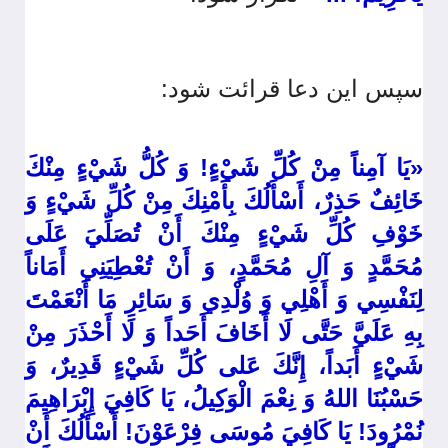
سپس این دعا قرائت شود:
«يَا آمِناً مِنْ كُلِّ شَيْ‏ءٍ! وَ كُلُّ شَيْ‏ءٍ مِنْكَ
خَائِفٌ حَذِرٌ، أَسْأَلُكَ بِأَمْنِكَ مِنْ كُلِّ شَيْ‏ءٍ وَ
خَوْفِ كُلِّ شَيْ‏ءٍ مِنْكَ أَنْ تُصَلِّيَ عَلَى
مُحَمَّدٍ وَ آلِ مُحَمَّدٍ، وَ أَنْ تُعْطِيَنِي أَمَاناً
لِنَفْسِي وَ أَهْلِي وَ وُلْدِي وَ سَائِرِ مَا أَنْعَمْتَ
بِهِ عَلَيَّ حَتَّى لَا أَخَافَ أَحَداً وَ لَا أَحْذَرَ مِنْ
شَيْ‏ءٍ أَبَداً، إِنَّكَ عَلى‏ كُلِّ شَيْ‏ءٍ قَدِيرٌ، وَ
حَسْبُنَا اللهُ وَ نِعْمَ الْوَكِيلُ،‏ يَا كَافِيَ إِبْرَاهِيمَ
نُمْرُودَ! يَا كَافِيَ مُوسَى فِرْعَوْنَ! أَسْأَلُكَ أَنْ