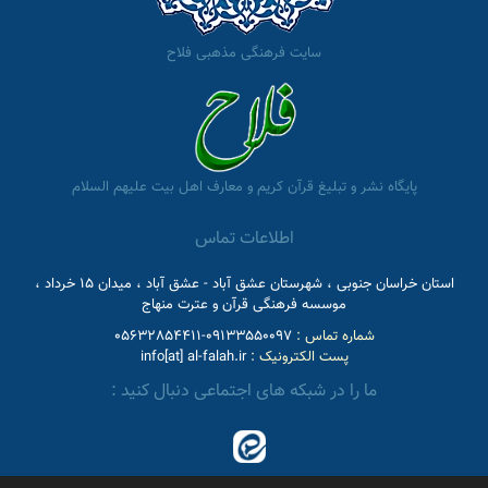
سایت فرهنگی مذهبی فلاح
پایگاه نشر و تبلیغ قرآن کریم و معارف اهل بیت علیهم السلام
اطلاعات تماس
استان خراسان جنوبی ، شهرستان عشق آباد - عشق آباد ، میدان 15 خرداد ،
موسسه فرهنگی قرآن و عترت منهاج
شماره تماس :
09133550097-05632854411
پست الکترونیک :
info[at] al-falah.ir
ما را در شبکه های اجتماعی دنبال کنید :