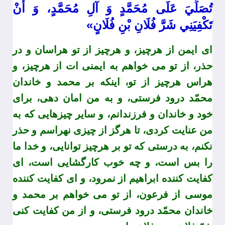
تُصَلِّيَ عَلَى مُحَمَّدٍ وَ آلِ مُحَمَّدٍ، وَ أَنْ
تَكْفِيَنِي شَرَّ فُلَانِ بْنِ فُلَانٍ»
اى ايمن از هرچيز، و هرچيز از تو هراسان و در
حذر، از تو مى خواهم به ايمنى ات از هرچيز، و
هراس هرچيز از تو، اينكه بر محمد و خاندان
محمّد درود فرستى، و به من امان دهى، براى
خود و خاندان و فرزندانم، و ساير چيزهايى كه به
من عنايت كردى، تا هرگز از چيزى نهراسم و حذر
نكنم، به درستى كه تو بر هرچيز توانايى، و خدا ما
را بس است، و چه خوب كارگشايى است، اى
كفايت كننده ابراهيم از نمرود، و اى كفايت كننده
موسى از فرعون، از تو مى خواهم بر محمد و
خاندان محمّد درود فرستى، و از من كفايت كنى