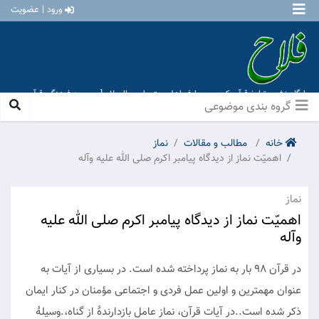
ورود | عضویت
پایگاه نشر و تبلیغ قرآن کریم و معارف اهل بیت علیهم السلام [ موسسه فرهنگی قرآن و
عترت منهاج عشق آباد ]
گروه بندی موضوعی
خانه
مطالب و مقالات
نماز
اهمیّت نماز از دیدگاه پیامبر اکرم صلی الله علیه وآله
نماز
اهمیّت نماز از دیدگاه پیامبر اکرم صلی الله علیه
وآله
در قرآن ۹۸ بار به نماز پرداخته شده است. در بسیاری از آیات به
عنوان مهمترین و اولین عمل فردی و اجتماعی مؤمنان در کنار ایمان
ذکر شده است..در آیات قرآن، نماز عامل بازدارندۀ از گناه،.وسیلۀ