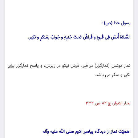
رسول خدا (ص) :
الصَّلاهُ أُنسٌ فِی قَبرِهِ و فَراشٌ تَحتَ جَنبِهِ و جَوابٌ لِمُنکَرٍ و نَکِیر.
نماز مونس (نمازگزار) در قبر، فرش نیکو در زیرش، و پاسخ نمازگزار برای
نکیر و منکر می باشد.
بحار الانوار، ج ۸۲ ص ۲۳۲
اهمیّت نماز از دیدگاه پیامبر اکرم صلی الله علیه وآله