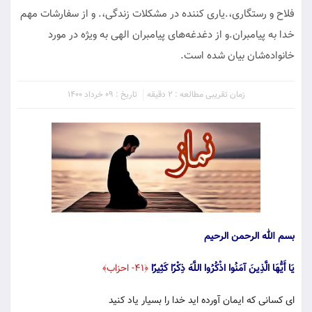
فلاح و رستگاری،.یاری کننده در مشکلات زندگی،. و از سفارشات مهم
خدا به پیامبران.و از دغدغه‌های پیامبران الهی به ویژه در مورد
خانواده‌شان بیان شده است.
زمان تقریبی مطالعه : 2 دقیقه
تاریخ : 09 خرداد 1400
بسم الله الرحمن الرحیم
يَا أَيُّهَا الَّذِينَ آمَنُوا اذْكُرُوا اللَّهَ ذِكْرًا كَثِيرًا
﴿۴۱- احزاب﴾
اى كسانى كه ايمان آورده‏ ايد خدا را بسیار ياد كنيد