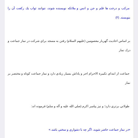
مركب و درخت ها قلم و جن و انس و ملائكه نويسنده شوند، نتوانند ثواب يك ركعت آن را
بنويسند. (۲)
بر اساس احاديث گهربار معصومين (عليهم السلام) رفتن به مسجد براي شركت در نماز جماعت و
درك نماز
جماعت از ابتداي تكبيرة الاحرام اجر و پاداش بسيار زيادي دارد و نماز جماعت كوتاه و مختصر بر
نماز
طولاني برتري دارد؛ و نيز پيامبر اكرم (صلي الله عليه و آله و سلم) فرموده اند:
«در نماز جماعت حاضر شويد، اگر چه با دشواري و سختي باشد.»