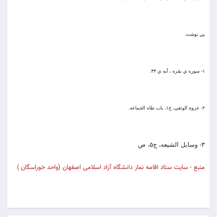
پي نوشت
۱- سوره ي بقره ، آيه ي ۴۳.
۲- عروة الوثقي، ج۱، باب طاه الجماعه.
۳- وسايل الشيعه، ج۵، ص
منبع - سایت ستاد اقامه نماز دانشگاه آزاد اسلامی اصفهان (واحد خوراسگان )