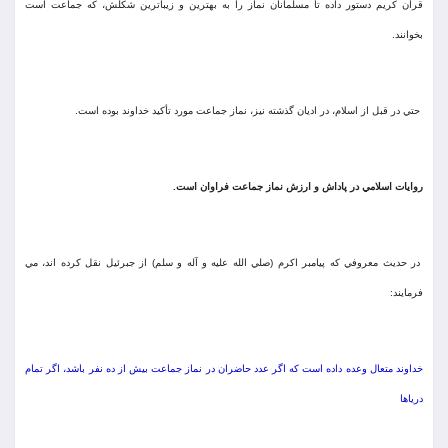
قرآن كريم دستور داده تا مسلمانان نماز را به بهترين و زيباترين شكلش، كه جماعت است
بخوانند.
حتي در قبل از اسلام، در اديان گذشته نيز، نماز جماعت مورد تأكيد خداوند بوده است.
روايات اسلامي در پاداش و ارزش نماز جماعت فراوان است.
در حديث معروفي كه پيامبر اكرم (صلي الله عليه و آله و سلم) از جبرئيل نقل كرده اند، مي
فرمايند:
خداوند متعال وعده داده است كه اگر عدد حاضران در نماز جماعت بيش از ده نفر باشد، اگر تمام
درياها