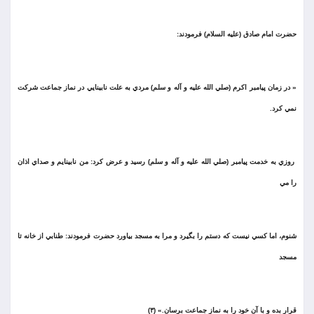
حضرت امام صادق (عليه السلام) فرمودند:
« در زمان پيامبر اكرم (صلي الله عليه و آله و سلم) مردي به علت نابينايي در نماز جماعت شركت
نمي كرد.
روزي به خدمت پيامبر (صلي الله عليه و آله و سلم) رسيد و عرض كرد: من نابينايم و صداي اذان
را مي
شنوم، اما كسي نيست كه دستم را بگيرد و مرا به مسجد بياورد حضرت فرمودند: طنابي از خانه تا
مسجد
قرار بده و با آن خود را به نماز جماعت برسان.» (۳)