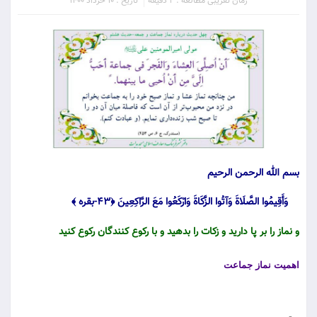
زمان تقریبی مطالعه : 2 دقیقه
تاریخ : 10 خرداد 1400
بسم الله الرحمن الرحیم
وَأَقِيمُوا الصَّلَاةَ وَآتُوا الزَّكَاةَ وَارْكَعُوا مَعَ الرَّاكِعِينَ ﴿۴۳-بقره ﴾
و نماز را بر پا داريد و زكات را بدهيد و با ركوع ‏كنندگان ركوع كنيد
اهميت نماز جماعت