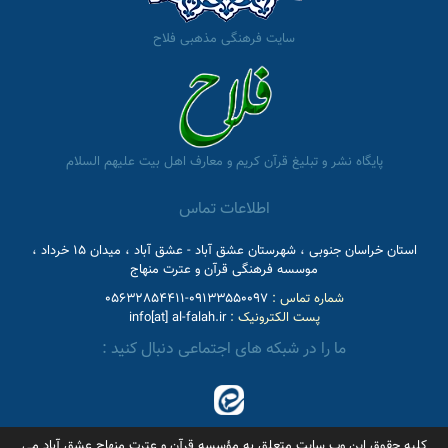
سایت فرهنگی مذهبی فلاح
پایگاه نشر و تبلیغ قرآن کریم و معارف اهل بیت علیهم السلام
اطلاعات تماس
استان خراسان جنوبی ، شهرستان عشق آباد - عشق آباد ، میدان 15 خرداد ،
موسسه فرهنگی قرآن و عترت منهاج
شماره تماس :
09133550097-05632854411
پست الکترونیک :
info[at] al-falah.ir
ما را در شبکه های اجتماعی دنبال کنید :
کلیه حقوق این وب سایت متعلق به مؤسسه قرآن و عترت منهاج عشق آباد می