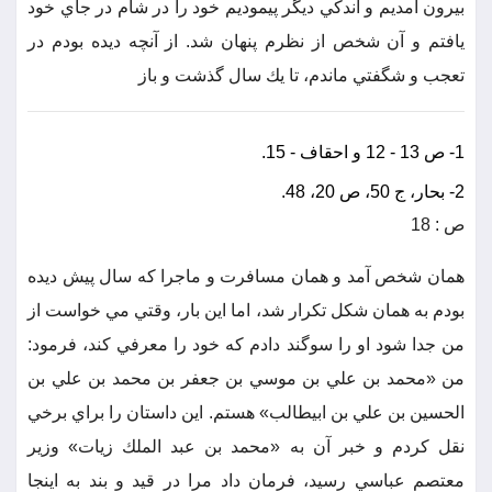
بيرون آمديم و اندكي ديگر پيموديم خود را در شام در جاي خود
يافتم و آن شخص از نظرم پنهان شد. از آنچه ديده بودم در
تعجب و شگفتي ماندم، تا يك سال گذشت و باز
1- ص 13 - 12 و احقاف - 15.
2- بحار، ج 50، ص 20، 48.
ص : 18
همان شخص آمد و همان مسافرت و ماجرا كه سال پيش ديده
بودم به همان شكل تكرار شد، اما اين بار، وقتي مي خواست از
من جدا شود او را سوگند دادم كه خود را معرفي كند، فرمود:
من «محمد بن علي بن موسي بن جعفر بن محمد بن علي بن
الحسين بن علي بن ابيطالب» هستم. اين داستان را براي برخي
نقل كردم و خبر آن به «محمد بن عبد الملك زيات» وزير
معتصم عباسي رسيد، فرمان داد مرا در قيد و بند به اينجا