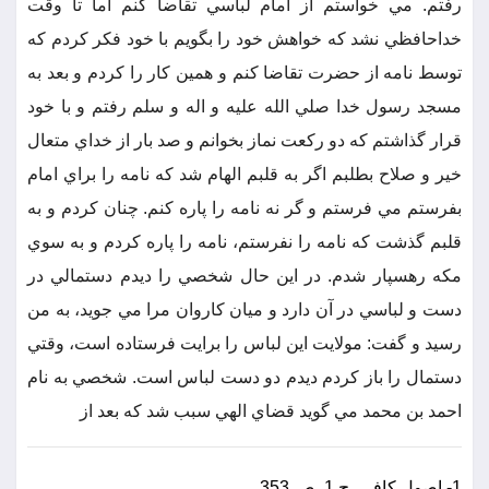
رفتم. مي خواستم از امام لباسي تقاضا كنم اما تا وقت
خداحافظي نشد كه خواهش خود را بگويم با خود فكر كردم كه
توسط نامه از حضرت تقاضا كنم و همين كار را كردم و بعد به
مسجد رسول خدا صلي الله عليه و اله و سلم رفتم و با خود
قرار گذاشتم كه دو ركعت نماز بخوانم و صد بار از خداي متعال
خير و صلاح بطلبم اگر به قلبم الهام شد كه نامه را براي امام
بفرستم مي فرستم و گر نه نامه را پاره كنم. چنان كردم و به
قلبم گذشت كه نامه را نفرستم، نامه را پاره كردم و به سوي
مكه رهسپار شدم. در اين حال شخصي را ديدم دستمالي در
دست و لباسي در آن دارد و ميان كاروان مرا مي جويد، به من
رسيد و گفت: مولايت اين لباس را برايت فرستاده است، وقتي
دستمال را باز كردم ديدم دو دست لباس است. شخصي به نام
احمد بن محمد مي گويد قضاي الهي سبب شد كه بعد از
1- اصول كافي، ج 1، ص 353.