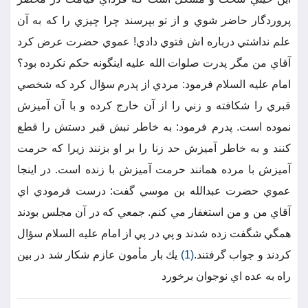
پروردگار حاضر شوي و از تو بپرسند چرا چيزي را كه به آن
علم نداشتي درباره اش فتوي دادي! عموي حضرت عرض كرد
آقاي من مگر پدرت صلوات الله عليه اينگونه حكم نكرده بود؟
امام عليه السلام فرمود: مردي از پدرم سؤال كرد كه شخصي
قبري را شكافته و زني را از آن خارج كرده و با آن آميزش
نموده است. پدرم فرمود: به خاطر نبش قبر دستش را قطع
كنند و به خاطر آميزش حد زنا را بر او بزنند زيرا كه حرمت
آميزش با مرده همانند حرمت آميزش با زنده است. در اينجا
عموي حضرت عبدالله بن موسي گفت: درست فرمودي اي
آقاي من و من استغفار مي كنم. جمعي كه در آن مجلس بودند
همگي شگفت زده شدند و پي در پي از امام عليه السلام سؤال
كردند و جواب گرفتند.
(1)
يك بار مأمون عازم شكار شد در بين
راه به عده اي نوجوان برخورد