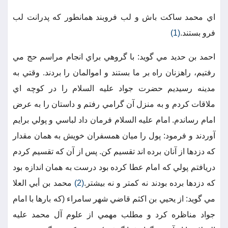
اي محمد ساكت باش و لب فروبند همانطور كه پدرانت لب
فرو بستند.
(1)
احمد بن حديد مي گويد: با گروهي براي انجام مراسم حج مي
رفتيم، راهزنان راه بر ما بستند و اموالمان را بردند. وقتي به
مدينه رسيديم حضرت جواد عليه السلام را در كوچه اي
ملاقات كردم و به منزل آن گرامي رفتم و داستان را به عرض
امام رساندم. امام عليه السلام فرمان داد لباسي و پولي برايم
آوردند و فرمود: پول را ميان همسفران خويش به همان مقدار
كه دزدها از آنان برده اند تقسيم كن. پس از آن كه تقسيم كردم
دريافتم پولي كه امام عطا كرده بود درست به همان اندازه بود
كه دزدها برده بودند نه كمتر و نه بيشتر.
(2)
محمد بن أبي العلا
مي گويد: از يحيي بن اكثم قاضي شهر سامراء (كه بارها با امام
جواد مناظره كرد و مطلب مهمي از علوم آل محمد عليه