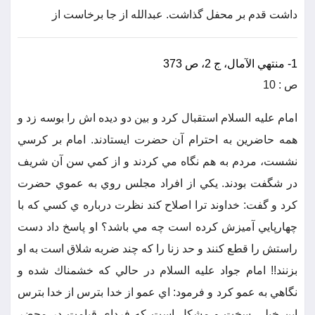
داشت قدم بر محفل گذاشت. عبدالله از جا برخاست از
1- منتهي الآمال، ج 2، ص 373
ص : 10
امام عليه السلام استقبال كرد و بين دو ديده اش را بوسه زد و
همه حاضرين به احترام آن حضرت ايستادند. امام بر كرسي
نشست، مردم به هم نگاه مي كردند و از كمي سن آن شريف
در شگفت بودند. يكي از افراد مجلس روي به عموي حضرت
كرد و گفت: خداوند ترا اصلاح كند نظرت درباره ي كسي كه با
چهارپايي آميزش كرده است چه مي باشد؟ او پاسخ داد دست
راستش را قطع كنند و حد زنا را كه چند ضربه شلاق است به او
بزنند!! امام جواد عليه السلام در حالي كه خشمناك شده و
نگاهي به عمو كرد و فرمود: اي عمو از خدا بترس از خدا بترس
اين خيلي سخت و مشكل است كه فرداي قيامت در محضر