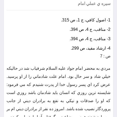
سيره ي عملي امام
1- اصول كافي، ج 1، ص 315.
2- مناقب، ج 4، ص 394.
3- مناقب، ج 4، ص 394.
4- ارشاد مفيد، ص 299.
ص : 7
مردي به محضر امام جواد عليه السلام شرفياب شد در حاليكه
خيلي شاد و سر حال بود. امام علت شادماني را از او پرسيد.
عرض كرد اي پسر رسول خدا از پدرت شنيدم كه مي فرمود:
شايسته ترين روزي كه انسان بايد شادمان باشد روزي است
كه او را صدقات و نيكي به نفع به برادران ديني از جانب
پروردگار نصيب شده باشد. امروز ده نفر از برادران ديني ام بر
من وارد شدند همه بي بضاعت و گرفتار، آنها را پذيرايي كردم و