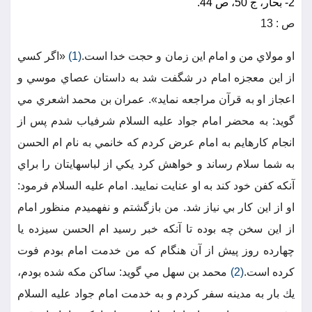
2- بحار، ج 50، ص 44.
ص : 13
او مولاي من و امام اين زمان و حجت خدا است.
(1)
«اگر كسي
از اين معجزه امام در شگفت شد به داستان عصاي موسي و
اعجاز او به قرآن مراجعه نمايد». عمران بن محمد اشعري مي
گويد: به محضر امام جواد عليه السلام شرفياب شدم پس از
انجام كارهايم به امام عرض كردم كه خانمي به نام ام الحسن
به شما سلام رساند و خواهش كرد يكي از لباسهايتان را براي
آنكه كفن خود كند به او عنايت نماييد. امام عليه السلام فرمود:
او از اين كار بي نياز شد. من بازگشتم و نفهميدم منظور امام
از اين سخن چه بوده تا آنكه خبر رسيد ام الحسن سيزده يا
چهارده روز پيش از آن هنگام كه من خدمت امام بودم فوت
كرده است.
(2)
محمد بن سهل مي گويد: ساكن مكه شده بودم،
يك بار به مدينه سفر كردم و به خدمت امام جواد عليه السلام