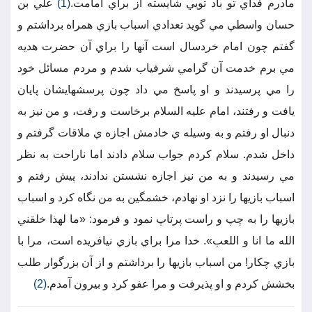
مادرم فداي تو باد تويي شايسته از براي امامت.
(1)
علي بن
حسان واسطي مي گويد تعدادي اسباب بازي همراه برداشتم و
گفتم چون امام خردسال است آنها را براي آن حضرت هديه
مي برم خدمت آن گرامي شرفياب شدم و مردم مسائل خود
را مي پرسيدند و او پاسخ مي داد چون پرسشهايشان پايان
يافت و رفتند، امام عليه السلام برخاست و رفت، و من نيز به
دنبال او رفتم و به وسيله ي خادمش اجازه ي ملاقات گرفتم و
داخل شدم. سلام كردم جواب سلام دادند اما ناراحت به نظر
مي رسيدند و به من نيز اجازه نشستن ندادند، پيش رفتم و
اسباب بازيها را نزد او نهادم، خشمگين به من نگاه كرد و اسباب
بازيها را به چپ و راست پرتاپ نمود و فرمود: «ما لهذا خلقني
الله ما انا و اللعب». خدا مرا براي بازي نيافريده است، مرا با
بازي چكار! من اسباب بازيها را برداشتم و از آن بزرگوار طلب
بخشش كردم و او پذيرفت و مرا عفو كرد و بيرون آمدم.
(2)