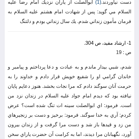
دست نياوردند.
(1)
ابوالصلت از ياران نزديك امام رضا عليه
السلام مي گويد: پس از شهادت امام هشتم عليه السلام به
فرمان مأمون زنداني شدم. يك سال زنداني بودم و دلتنگ
1- ارشاد مفيد، ص 304.
ص : 19
شدم، شبي بيدار ماندم و به عبادت و دعا پرداختم و پيامبر و
خاندان گرامي او را شفيع خويش قرار دادم و خداوند را به
حرمت آنان سوگند دادم كه مرا نجات بخشد. هنوز دعايم پايان
نيافته بود كه ديدم امام جواد عليه السلام در زندان نزد من
است. فرمود: اي ابوالصلت سينه ات تنگ شده است؟ عرض
كردم: آري به خدا سوگند. فرمود: برخيز و دست بر زنجيرهاي
من زد و قيدها باز شد و دست مرا گرفت و از زندان بيرون
آورد، نگهبانان مرا ديدند، اما به كرامت آن حضرت ياراي سخن