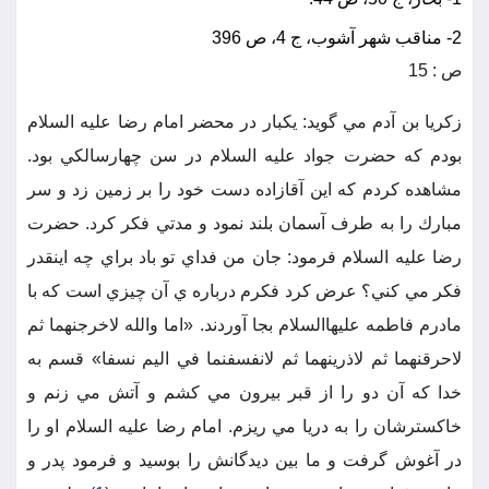
2- مناقب شهر آشوب، ج 4، ص 396
ص : 15
زكريا بن آدم مي گويد: يكبار در محضر امام رضا عليه السلام
بودم كه حضرت جواد عليه السلام در سن چهارسالكي بود.
مشاهده كردم كه اين آقازاده دست خود را بر زمين زد و سر
مبارك را به طرف آسمان بلند نمود و مدتي فكر كرد. حضرت
رضا عليه السلام فرمود: جان من فداي تو باد براي چه اينقدر
فكر مي كني؟ عرض كرد فكرم درباره ي آن چيزي است كه با
مادرم فاطمه عليهاالسلام بجا آوردند. «اما والله لاخرجنهما ثم
لاحرقنهما ثم لاذرينهما ثم لانفسفنما في اليم نسفا» قسم به
خدا كه آن دو را از قبر بيرون مي كشم و آتش مي زنم و
خاكسترشان را به دريا مي ريزم. امام رضا عليه السلام او را
در آغوش گرفت و ما بين ديدگانش را بوسيد و فرمود پدر و