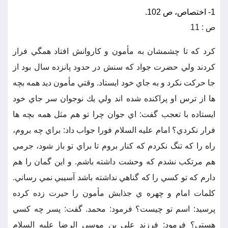
1- اختصاص، ص 102.
ص : 11
كرد كه تا چشمشان به مأمون و كاروانش افتاد همگي فرار
كردند ولي حضرت جواد كه سنش در حدود پانزده سال بود از
جا حركت نكرد و به جاي خود ايستاد. وقتي مأمون ديد همه بچه
ها از ترس او پراكنده شده اند ولي يك نوجوان سر جاي خود
ايستاده با تعجب گفت: اي جوان چرا تو هم مثل همه بچه ها
فرار نكردي؟ امام عليه السلام فورا جواب داد: براي چه بروم،
راه را كه تنگ نكردم كه كنار بروم تا براي تو باز شود، جرمي
هم مرتكب نشدم كه وحشت داشته باشم. و اين گمان را هم
دارم كه تو كسي را كه گناهي نداشته باشد آسيبي نمي رساني.
كلمات امام و چهره ي جذابش مأمون را حيرت زده كرده
پرسيد: اسم تو چيست؟ فرمود: محمد. گفت: پسر چه كسي
هستي؟ فرمود: فرزند علي بن موسي الرضا عليه السلام