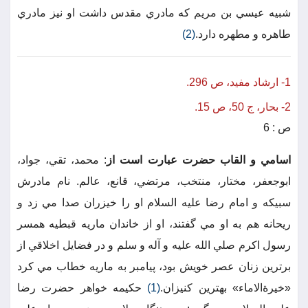
شبيه عيسي بن مريم كه مادري مقدس داشت او نيز مادري
طاهره و مطهره دارد.
(2)
1- ارشاد مفيد، ص 296.
2- بحار، ج 50، ص 15.
ص : 6
اسامي و القاب حضرت عبارت است از
: محمد، تقي، جواد،
ابوجعفر، مختار، منتخب، مرتضي، قانع، عالم. نام مادرش
سبيكه و امام رضا عليه السلام او را خيزران صدا مي زد و
ريحانه هم به او مي گفتند، او از خاندان ماريه قبطيه همسر
رسول اكرم صلي الله عليه و آله و سلم و در فضايل اخلاقي از
برترين زنان عصر خويش بود، پيامبر به ماريه خطاب مي كرد
«خيرةالاماء» بهترين كنيزان.
(1)
حكيمه خواهر حضرت رضا