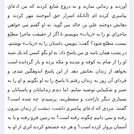
آوردند و زنداني سازند و به دروغ شايع كردند كه من ادعاي
پيامبري كرده ام. (آنانكه اسرار حق آموختند مهر كردند و
دهانش دوختند علي بن خالد مي گويد: به او گفتم مي خواهي
ماجراي تو را به «زيات» بنويسم تا اگر از حقيقت ماجرا مطلع
نيست مطلع شود؟ گفت: بنويس. داستان را به «زيات» نوشتم،
در پشت همان نامه ي من پاسخ داد: به او بگو كسي كه يك شبه
او را از شام به كوفه و مدينه و مكه برده و باز گردانده است
بخواهد از زندان نجاتش دهد. از اين پاسخ اندوهگين شدم، و
فرداي آن روز به زندان رفتم تا پاسخ را به او بگويم و او را به
صبر و شكيبايي توصيه نمايم، اما ديدم زندانبانان و پاسبانان و
بسياري ديگر ناراحت و مضطربند، پرسيدم: چه شده است؟
گفتند: مردي كه ادعاي پيامبري داشت، ديشب از زندان بيرون
رفته و نمي دانيم چگونه رفته است؟ به زمين فرو رفته و يا به
آسمان پرواز كرده است؟ و هر چه جستجو كردند اثري از او به