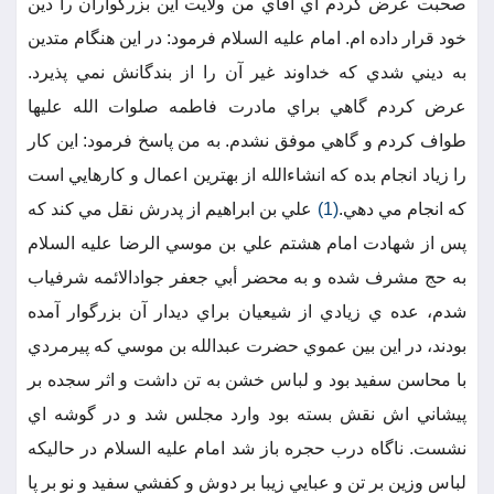
صحبت عرض كردم اي آقاي من ولايت اين بزرگواران را دين
خود قرار داده ام. امام عليه السلام فرمود: در اين هنگام متدين
به ديني شدي كه خداوند غير آن را از بندگانش نمي پذيرد.
عرض كردم گاهي براي مادرت فاطمه صلوات الله عليها
طواف كردم و گاهي موفق نشدم. به من پاسخ فرمود: اين كار
را زياد انجام بده كه انشاءالله از بهترين اعمال و كارهايي است
كه انجام مي دهي.
(1)
علي بن ابراهيم از پدرش نقل مي كند كه
پس از شهادت امام هشتم علي بن موسي الرضا عليه السلام
به حج مشرف شده و به محضر أبي جعفر جوادالائمه شرفياب
شدم، عده ي زيادي از شيعيان براي ديدار آن بزرگوار آمده
بودند، در اين بين عموي حضرت عبدالله بن موسي كه پيرمردي
با محاسن سفيد بود و لباس خشن به تن داشت و اثر سجده بر
پيشاني اش نقش بسته بود وارد مجلس شد و در گوشه اي
نشست. ناگاه درب حجره باز شد امام عليه السلام در حاليكه
لباس وزين بر تن و عبايي زيبا بر دوش و كفشي سفيد و نو بر پا