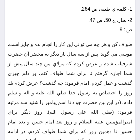
1- كلمه ي طيبه، ص 264.
2- بحار، ج 50، ص 47.
ص : 9
طواف كن و هر چه مي تواني اين كار را انجام بده و جايز است.
موسي مي گويد: پس از سه سال بار ديگر به محضر آن حضرت
شرفياب شدم و عرض كردم كه مولاي من چند سال پيش از
شما اجازه گرفتم تا براي شما طواف كنم، بر دلم چيزي
گذشت و عمل كردم. امام فرمود: چه گذشت؟ عرض كردم يك
روز را اختصاص به رسول خدا صلي الله عليه و اله و سلم
دادم. (در اين بين حضرت جواد تا اسم پيامبر را شنيد سه مرتبه
فرمود: (صلي الله علي رسول الله). روز ديگر براي
اميرالمؤمنين عليه السلام و روز بعد امام حسن و بعد امام
حسين تا دهمين روز كه براي شما طواف كردم. در ادامه