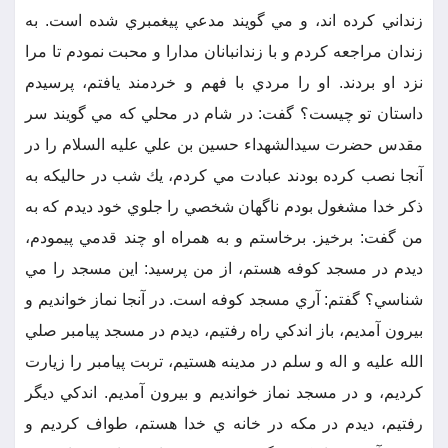
زنداني كرده اند، و مي گويند مدعي پيغمبري شده است. به
زندان مراجعه كردم و با زندانبانان مدارا و محبت نمودم تا مرا
نزد او بردند. او را مردي با فهم و خردمند يافتم، پرسيدم
داستان تو چيست؟ گفت: در شام در محلي كه مي گويند سر
مقدس حضرت سيدالشهداء حسين بن علي عليه السلام را در
آنجا نصب كرده بودند عبادت مي كردم، يك شب در حاليكه به
ذكر خدا مشغول بودم ناگهان شخصي را جلوي خود ديدم كه به
من گفت: برخيز. برخاستم و به همراه او چند قدمي پيمودم،
ديدم در مسجد كوفه هستم، از من پرسيد: اين مسجد را مي
شناسي؟ گفتم: آري مسجد كوفه است. در آنجا نماز خوانديم و
بيرون آمديم، باز اندكي راه رفتيم، ديدم در مسجد پيامبر صلي
الله عليه و اله و سلم در مدينه هستيم، تربت پيامبر را زيارت
كرديم، و در مسجد نماز خوانديم و بيرون آمديم. اندكي ديگر
رفتيم، ديدم در مكه در خانه ي خدا هستم، طواف كرديم و