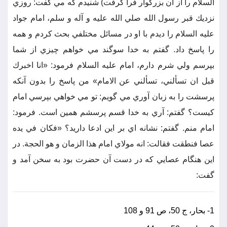
السلام را از آن بزرگوار فرا گرفت) شنيدم كه مي گفت: روزي
نزديك قبر رسول الله صلي الله عليه و آله و سلم، امام جواد
عليه السلام را ديدم با او در مسائل مختلفي بحث كردم و همه
را پاسخ داد. گفتم به خدا سوگند مي خواهم چيزي از شما
بپرسم ولي شرم دارم، امام عليه السلام فرمود: «انا اخبرك
قبل ان تسألني، تسألني عن الامام» من پاسخ را بدون آنكه
پرسشت را به زبان آوري مي گويم: تو مي خواهي بپرسي امام
كيست؟ گفتم: آري به خدا قسم پرسشم همين است. فرمود:
امام منم. گفتم: نشانه اي بر اين ادعا داريد؟ «فكان في يده
عصا فنطقت فقالت: انه مولاي امام هذا الزمان و هو الحجة. در
اين هنگام عصايي كه در دست آن حضرت بود به سخن آمد و
گفت:
1- بحار، ج 50، ص 91 و 108