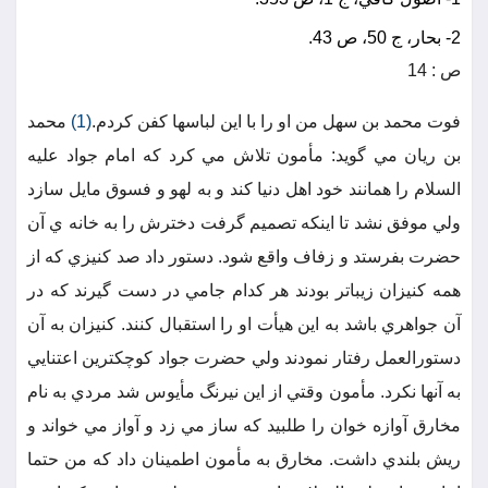
2- بحار، ج 50، ص 43.
ص : 14
فوت محمد بن سهل من او را با اين لباسها كفن كردم.
(1)
محمد
بن ريان مي گويد: مأمون تلاش مي كرد كه امام جواد عليه
السلام را همانند خود اهل دنيا كند و به لهو و فسوق مايل سازد
ولي موفق نشد تا اينكه تصميم گرفت دخترش را به خانه ي آن
حضرت بفرستد و زفاف واقع شود. دستور داد صد كنيزي كه از
همه كنيزان زيباتر بودند هر كدام جامي در دست گيرند كه در
آن جواهري باشد به اين هيأت او را استقبال كنند. كنيزان به آن
دستورالعمل رفتار نمودند ولي حضرت جواد كوچكترين اعتنايي
به آنها نكرد. مأمون وقتي از اين نيرنگ مأيوس شد مردي به نام
مخارق آوازه خوان را طلبيد كه ساز مي زد و آواز مي خواند و
ريش بلندي داشت. مخارق به مأمون اطمينان داد كه من حتما