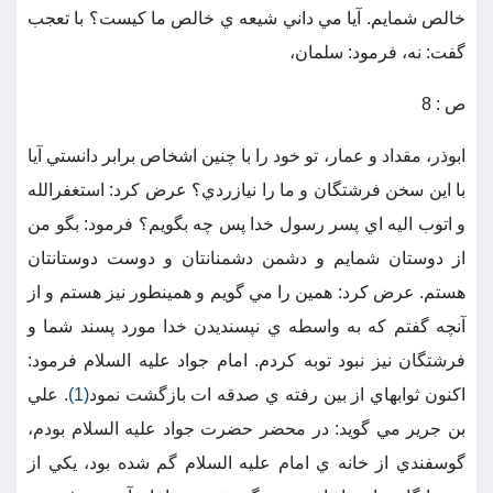
خالص شمايم. آيا مي داني شيعه ي خالص ما كيست؟ با تعجب
گفت: نه، فرمود: سلمان،
ص : 8
ابوذر، مقداد و عمار، تو خود را با چنين اشخاص برابر دانستي آيا
با اين سخن فرشتگان و ما را نيازردي؟ عرض كرد: استغفرالله
و اتوب اليه اي پسر رسول خدا پس چه بگويم؟ فرمود: بگو من
از دوستان شمايم و دشمن دشمنانتان و دوست دوستانتان
هستم. عرض كرد: همين را مي گويم و همينطور نيز هستم و از
آنچه گفتم كه به واسطه ي نپسنديدن خدا مورد پسند شما و
فرشتگان نيز نبود توبه كردم. امام جواد عليه السلام فرمود:
اكنون ثوابهاي از بين رفته ي صدقه ات بازگشت نمود
(1)
. علي
بن جرير مي گويد: در محضر حضرت جواد عليه السلام بودم،
گوسفندي از خانه ي امام عليه السلام گم شده بود، يكي از