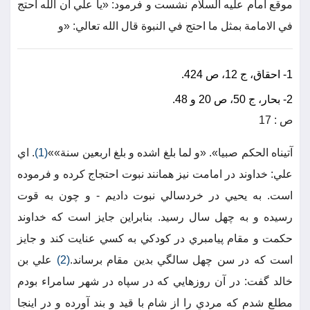
موقع امام عليه السلام نشست و فرمود: «يا علي ان الله احتج
في الامامة بمثل ما احتج في النبوة قال الله تعالي: «و
1- احقاق، ج 12، ص 424.
2- بحار، ج 50، ص 20 و 48.
ص : 17
آتيناه الحكم صبيا». «و لما بلغ اشده و بلغ اربعين سنة»»
(1)
. اي
علي: خداوند در امامت نيز همانند نبوت احتجاج كرده و فرموده
است. به يحيي در خردسالي نبوت داديم - و چون به قوت
رسيده و به چهل سال رسيد. بنابراين جايز است كه خداوند
حكمت و مقام پيامبري در كودكي به كسي عنايت كند و جايز
است كه در سن چهل سالگي بدين مقام برساند.
(2)
علي بن
خالد گفت: در آن روزهايي كه در سپاه در شهر سامراء بودم
مطلع شدم كه مردي را از شام با قيد و بند آورده و در اينجا