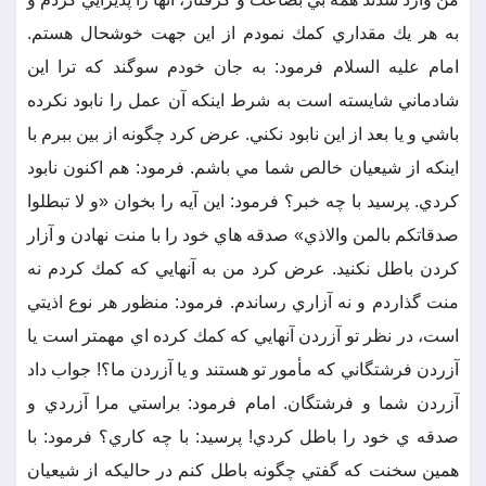
به هر يك مقداري كمك نمودم از اين جهت خوشحال هستم.
امام عليه السلام فرمود: به جان خودم سوگند كه ترا اين
شادماني شايسته است به شرط اينكه آن عمل را نابود نكرده
باشي و يا بعد از اين نابود نكني. عرض كرد چگونه از بين ببرم با
اينكه از شيعيان خالص شما مي باشم. فرمود: هم اكنون نابود
كردي. پرسيد با چه خبر؟ فرمود: اين آيه را بخوان «و لا تبطلوا
صدقاتكم بالمن والاذي» صدقه هاي خود را با منت نهادن و آزار
كردن باطل نكنيد. عرض كرد من به آنهايي كه كمك كردم نه
منت گذاردم و نه آزاري رساندم. فرمود: منظور هر نوع اذيتي
است، در نظر تو آزردن آنهايي كه كمك كرده اي مهمتر است يا
آزردن فرشتگاني كه مأمور تو هستند و يا آزردن ما؟! جواب داد
آزردن شما و فرشتگان. امام فرمود: براستي مرا آزردي و
صدقه ي خود را باطل كردي! پرسيد: با چه كاري؟ فرمود: با
همين سخنت كه گفتي چگونه باطل كنم در حاليكه از شيعيان