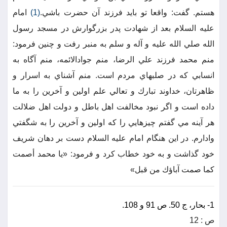
هستم. گفت: واقعا تو بايد فرزند آن حضرت باشي.
(1)
امام
عليه السلام بعد از شهادت پدر بزرگوارش در مسجد رسول
الله صلي الله عليه و آله و سلم به منبر رفت و چنين فرمود:
منم محمد فرزند علي الرضا، منم جوادالائمه، منم آگاه به
انسابي كه در صلبهاي مردم است. منم آشناي به اسرار و
ظاهرتان، خداوند تبارك و تعالي علم اولين و آخرين را به ما
داده است و اگر نبود مخالفت اهل باطل و دولت اهل ضلالت
هر آينه مي گفتم چيزهايي را كه اولين و آخرين را به شگفتي
وادارم. در اين هنگام امام عليه السلام دست بر دهان شريف
خود گذاشت و به خود خطاب كرد و فرمود: «يا محمد أصمت
كما صمت آباؤك من قبل»
1- بحار، ج 50. ص 91 و 108.
ص : 12