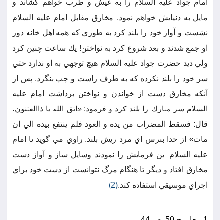
امام جواد عليه السلام را به عيش و طرب خواهم كشاند و
مايل به دنيايش خواهم نمود. مخارق مقابل امام عليه السلام
نشست و آواز خود را بلند كرد به طوري كه همه اهل خانه دور
او جمع شدند و بعد شروع كرد به نواختن! يك ساعت چنين كرد
ولي ديد حضرت جواد عليه السلام هيچ توجهي به او ندارد حتي
سر خود را بلند نكرده كه به طرف راست و چپ بنگرد. پس از
آنكه مخارق دست از خواندن و نواختن برداشت امام عليه
السلام سر مبارك را بلند كرد و فرمود: «اتق الله يا ذاالعثنون،
قال: فسقط المضراب من يده و العود فلم ينتفع بيده الي ان
مات» از خدا بترس اي مرد ريش بلند. راوي مي گويد تا امام
عليه السلام اين فرمايش را نمودند وسايل ساز و آواز دست
مخارق افتاد و ديگر تا هنگام مرگ نتوانست از دست خود براي
اجراي موسيقي استفاده كند.
(2)
1- بحار، ج 50، ص 44.