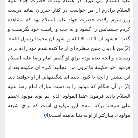
عليه السلام مي گويد: در هنگام ولادت حضرت جواد عليه
السلام برادرم از من خواست در كنار خيزران بمانم درست
روز سوم ولادت حضرت جواد عليه السلام بود كه مشاهده
كردم چشمانش را گشود و به چپ و راست خود نگريست و
گفت: «اشهد ان لا اله الا الله و اشهد ان محمدا رسول الله».
(2)
من با ديدن چنين منظره اي از جا كنده شدم خود را به برادر
رساندم و آنچه ديده بودم براي او گفتم. امام رضا عليه السلام
فرمود: «يا حكيمة ما ترون من عجائبه اكبر» اي حكيمه بعد از
اين بيشتر از آنچه تا كنون ديده ايد شگفتيهايي از او خواهيد ديد.
(3)
در آن هنگام كه مولود را به دست مبارك امام رضا عليه
السلام دادند فرمود: «هذا المولود الذي لم يولد مولود اعظم
علي شيعتنا بركة منه». اين مولودي است كه براي شيعه
مولودي مباركتر از او به دنيا نيامده است.
(4)