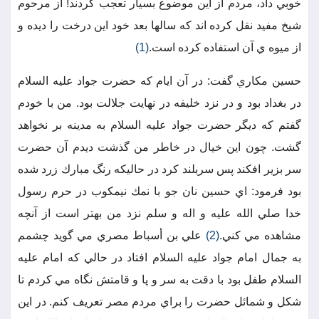
خوبي داد، مردم از اين موضوع بسيار تعجب كردند! از مرحوم
شيخ مفيد نقل كرده اند كه سالها بعد خود اين درخت را ديده و
از ميوه ي آن استفاده كرده است.
(1)
حسين مكاري گفت: در آن ايام كه حضرت جواد عليه السلام
در بغداد بود و در نزد خليفه در نهايت جلالت بود. من با خودم
گفتم كه ديگر حضرت جواد عليه السلام به مدينه بر نخواهد
گشت. چون اين خيال در خاطر من گذشت ديدم آن حضرت
سر بزير افكند پس سربلند كرد در حاليكه رنگ مبارك زرد شده
بود فرمود: اي حسين نان جو با نمك نيمكوب در حرم رسول
خدا صلي الله عليه و اله و سلم نزد من بهتر است از آنچه
مشاهده مي كني.
(2)
علي بن أسباط مصري مي گويد چشمم
به جمال امام جواد عليه السلام افتاد در حالي كه امام عليه
السلام طفل بود با دقت به سر و پا و قامتش نگاه مي كردم تا
شكل و شمائل حضرت را براي مردم مصر تعريف كنم. در اين