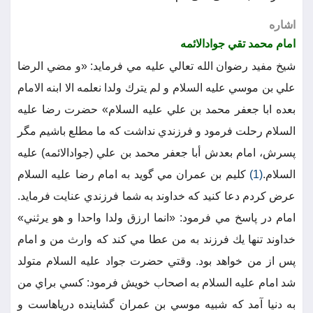
اشاره
امام محمد تقي جوادالائمه
شيخ مفيد رضوان الله تعالي عليه مي فرمايد: «و مضي الرضا
علي بن موسي عليه السلام و لم يترك ولدا نعلمه الا ابنه الامام
بعده ابا جعفر محمد بن علي عليه السلام» حضرت رضا عليه
السلام رحلت فرمود و فرزندي نداشت كه ما مطلع باشيم مگر
پسرش، امام بعدش أبا جعفر محمد بن علي (جوادالائمه) عليه
السلام.
(1)
كليم بن عمران مي گويد به امام رضا عليه السلام
عرض كردم دعا كنيد كه خداوند به شما فرزندي عنايت فرمايد.
امام در پاسخ مي فرمود: «انما ارزق ولدا واحدا و هو يرثني»
خداوند تنها يك فرزند به من عطا مي كند كه وارث من و امام
پس از من خواهد بود. وقتي حضرت جواد عليه السلام متولد
شد امام عليه السلام به اصحاب خويش فرمود: كسي براي من
به دنيا آمد كه شبيه موسي بن عمران گشاينده درياهاست و