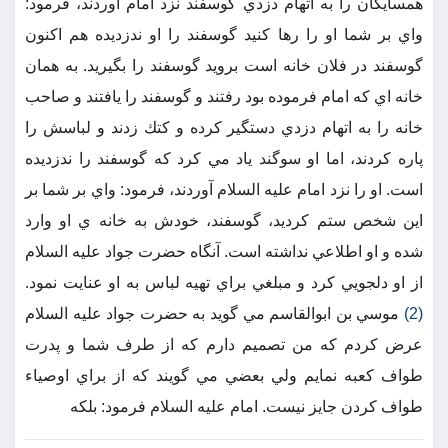
همسايگان را به اتهام دزدي گوسفند نزد امام آوردند، فرمود:
واي بر شما او را رها كنيد گوسفند را او ندزديده هم اكنون
گوسفند در فلان خانه است برويد گوسفند را بگيريد. به همان
خانه اي كه امام فرموده بود رفتند و گوسفند را يافتند و صاحب
خانه را به اتهام دزدي دستگير كرده و كتك زدند و لباسش را
پاره كردند، اما او سوگند ياد مي كرد كه گوسفند را ندزديده
است. او را نزد امام عليه السلام آوردند، فرمود: واي بر شما بر
اين شخص ستم كرديد، گوسفند، خودش به خانه ي او وارد
شده و او اطلاعي نداشته است. آنگاه حضرت جواد عليه السلام
از او دلجويي كرد و مبلغي براي تهيه لباس به او عنايت نمود.
(2)
موسي بن ابوالقاسم مي گويد به حضرت جواد عليه السلام
عرض كردم كه من تصميم دارم كه از طرف شما و پدرت
طواف كعبه نمايم ولي بعضي مي گويند كه از براي اوصياء
طواف كردن جايز نيست. امام عليه السلام فرمود: بلكه