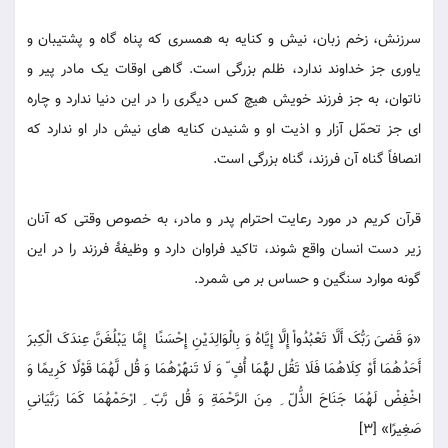
سرزنش، زخم زبان، نیش و کنایه به همسری که پناه گاه و پشتیبان و
یاوری جز خداوند ندارد، ظلم بزرگی است. گاهی اوقات یک مادر پیر و
ناتوان، به جز فرزند خویش هیچ کس دیگری را در این دنیا ندارد و چاره
ای جز تحمّل آزار و اذیت او و شنیدن کنایه های نیش دار او ندارد که
انصافاً گناه آن فرزند، گناه بزرگی است.
قرآن کریم در مورد رعایت احترام پدر و مادر، به خصوص وقتی که آنان
زیر دست انسان واقع شوند، تاکید فراوان دارد و وظیفۀ فرزند را در این
گونه موارد سنگین و حساس بر می شمرد.
«وَ قَضیَ رَبُّکَ أَلَّا تَعْبُدُواْ إِلَّا إِیَّاهُ وَ بِالْوَالِدَیْنِ إِحْسَنًا إِمَّا یَبْلُغَنَّ عِندَکَ الْکِبرََ
أَحَدُهُمَا أَوْ کِلَاهُمَا فَلَا تَقُل لهَُّمَا أُفٍ ّ وَ لَا تَنهَْرْهُمَا وَ قُل لَّهُمَا قَوْلًا کَرِیمًا وَ
اخْفِضْ لَهُمَا جَنَاحَ الذُّلّ ِ مِنَ الرَّحْمَةِ وَ قُل رَّبّ ِ ارْحَمْهُمَا کَمَا رَبَّیَانیِ
صَغِیرًا» [3]