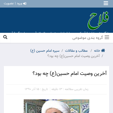
ورود | عضویت
پایگاه نشر و تبلیغ قرآن کریم و معارف اهل بیت علیهم السلام [ موسسه فرهنگی قرآن و
عترت منهاج عشق آباد ]
گروه بندی موضوعی
خانه
مطالب و مقالات
سیره امام حسین (ع)
آخرین وصیت امام حسین(ع) چه بود؟
آخرین وصیت امام حسین(ع) چه بود؟
زمان تقریبی مطالعه : 13 دقیقه
تاریخ : 15 آذر 1390