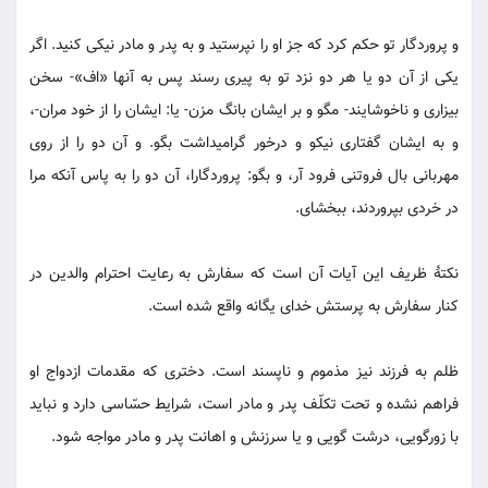
و پروردگار تو حکم کرد که جز او را نپرستید و به پدر و مادر نیکی کنید. اگر
یکی از آن دو یا هر دو نزد تو به پیری رسند پس به آنها «اف»- سخن
بیزاری و ناخوشایند- مگو و بر ایشان بانگ مزن- یا: ایشان را از خود مران-،
و به ایشان گفتاری نیکو و درخور گرامیداشت بگو. و آن دو را از روی
مهربانی بال فروتنی فرود آر، و بگو: پروردگارا، آن دو را به پاس آنکه مرا
در خردی بپروردند، ببخشای.
نکتۀ ظریف این آیات آن است که سفارش به رعایت احترام والدین در
کنار سفارش به پرستش خدای یگانه واقع شده است.
ظلم به فرزند نیز مذموم و ناپسند است. دختری که مقدمات ازدواج او
فراهم نشده و تحت تکلّف پدر و مادر است، شرایط حسّاسی دارد و نباید
با زورگویی، درشت گویی و یا سرزنش و اهانت پدر و مادر مواجه شود.