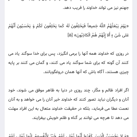
جهنم نیز می تواند خداوند را فریب دهد.
«یَوْمَ یَبْعَثُهُمُ اللَّهُ جَمیعاً فَیَحْلِفُونَ لَهُ کَما یَحْلِفُونَ لَکُمْ وَ یَحْسَبُونَ أَنَّهُمْ
عَلی شَیْ ءٍ أَلا إِنَّهُمْ هُمُ الْکاذِبُونَ» [5]
در روزی که خداوند همه آنها را برمی انگیزد، پس برای خدا سوگند یاد می
کنند آن گونه که برای شما سوگند یاد می کنند، و گمان می کنند بر پایه
چیزی هستند، آگاه باش که آنها همان دروغگویانند.
اگر افراد ظالم و مکّار، چند روزی در دنیا به ظاهر موفق می شوند، خود
آنان و دیگران نباید تصور کنند که خداوند خیر آنان را می خواهد و به آنان
نعمت عطا می فرماید، بلکه در حقیقت خداوند متعال به این افراد مهلت
می دهد تا هرچه می توانند بر گناه و ظلم خویش بیفزایند.
«وَ لا یَحْسَبَنَّ الَّذینَ کَفَرُوا أَنَّما نُمْلی لَهُمْ خَیْرٌ لِأَنْفُسِهِمْ إِنَّما نُمْلی لَهُمْ