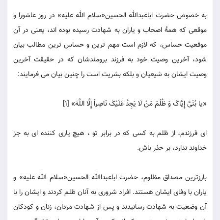
به خصوص حضرت اباعبدالله الحسین«سلام الله علیه» در روز عاشورا و
موقعی که همۀ اصحاب و یاران به شهادت رسیده بوده اند، یعنی در آن
موقعیت حساس، که لازم است مهم ترین و حساس ترین مطالب بیان
شود، آخرین وصیت خود به فرزند برومندشان که در حقیقت آخرین
وصیت ایشان به شیعیان و بلکه بشریت است را چنین بیان می فرمایند:
«یا بُنَیَّ إِیَّاکَ وَ ظُلْمَ مَنْ لَا یَجِدُ عَلَیْکَ نَاصِراً إِلَّا اللَّهَ» [1]
ای فرزندم، از ظلم به کسی که در برابر تو ، هیچ یاری کننده ای به جز
خداوند ندارد، بر حذر باش.
بارزترین مصداق مظلوم، حضرت اباعبداالله الحسین«سلام الله علیه» و
یاران با وفای ایشان هستند. افراد شروری به آنان ظلم کردند و ایشان را با
آن وضعیت به شهادت رسانیدند و پس از شهادت مردان، زنان و کودکان