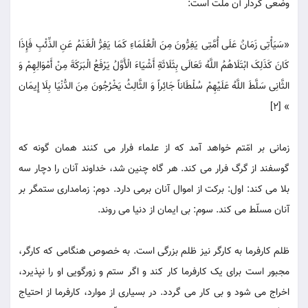
وضعی کردار آن ملت است:
«سَیَأْتِی زَمَانٌ عَلَی أُمَّتِی یَفِرُّونَ مِنَ الْعُلَمَاءِ کَمَا یَفِرُّ الْغَنَمُ عَنِ الذِّئْبِ فَإِذَا
کَانَ کَذَلِکَ ابْتَلَاهُمُ اللَّهُ تَعَالَی بِثَلَاثَةِ أَشْیَاءَ الْأَوَّلُ یَرْفَعُ الْبَرَکَةَ مِنْ أَمْوَالِهِمْ وَ
الثَّانِی سَلَّطَ اللَّهُ عَلَیْهِمْ سُلْطَاناً جَائِراً وَ الثَّالِثُ یَخْرُجُونَ مِنَ الدُّنْیَا بِلَا إِیمَان
» [2]
زمانی بر امّتم خواهد آمد که از علماء فرار می کنند همان گونه که
گوسفند از گرگ فرار می کند. هر گاه چنین شد، خداوند آنان را دچار سه
بلا می کند: اول: برکت از اموال آنان برمی دارد. دوم: زمامداری ستمگر بر
آنان مسلّط می کند. سوم: بی ایمان از دنیا می روند.
ظلم کارفرما به کارگر نیز ظلم بزرگی است. به خصوص هنگامی که کارگر،
مجبور است برای یک کارفرما کار کند و اگر ستم و زورگویی او را نپذیرد،
اخراج می شود و بی کار می گردد. در بسیاری از موارد، کارفرما از احتیاج