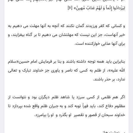
لِیَزْدادُوا إِثْماً وَ لَهُمْ عَذابٌ مُهینٌ» [6]
و کسانی که کفر ورزیدند گمان نکنند که آنچه به آنها مهلت می دهیم به
خیر آنهاست، جز این نیست که مهلتشان می دهیم تا بر گناه بیفزایند، و
برای آنها عذابی خوارکننده است.
بنابراین باید همه توجه داشته باشند و بنا بر فرمایش امام حسین«سلام
الله علیه»، از ظلم به کسی که ناصر و یاوری جز خداوند تبارک و تعالی
ندارد، بر حذر باشند.
اگر هم ظلمی از کسی سرزد یا شاهد ظلم دیگران بود و نتوانست از
مظلوم دفاع کند، باید فوراً توبه کند و به جبران ظلم واقع شده بپردازد تا
خداوند سبحان از قصور و تقصیر او بگذرد و او را بیامرزد.