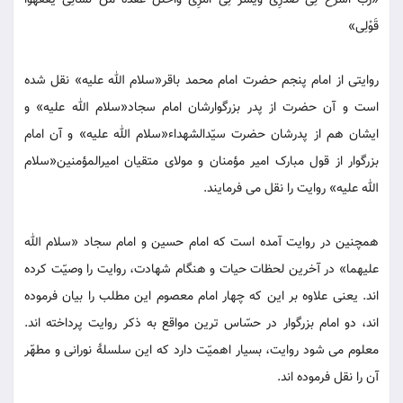
«رَبِّ اشْرَحْ لِی صَدْرِی وَیَسِّرْ لِی أَمْرِی وَاحْلُلْ عُقْدَةً مِّن لِّسَانِی یَفْقَهُوا
قَوْلِی»
روایتی از امام پنجم حضرت امام محمد باقر«سلام الله علیه» نقل شده
است و آن حضرت از پدر بزرگوارشان امام سجاد«سلام الله علیه» و
ایشان هم از پدرشان حضرت سیّدالشهداء«سلام الله علیه» و آن امام
بزرگوار از قول مبارک امیر مؤمنان و مولای متقیان امیرالمؤمنین«سلام
الله علیه» روایت را نقل می فرمایند.
همچنین در روایت آمده است که امام حسین و امام سجاد «سلام الله
علیهما» در آخرین لحظات حیات و هنگام شهادت، روایت را وصیّت کرده
اند. یعنی علاوه بر این که چهار امام معصوم این مطلب را بیان فرموده
اند، دو امام بزرگوار در حسّاس ترین مواقع به ذکر روایت پرداخته اند.
معلوم می شود روایت، بسیار اهمیّت دارد که این سلسلۀ نورانی و مطهّر
آن را نقل فرموده اند.