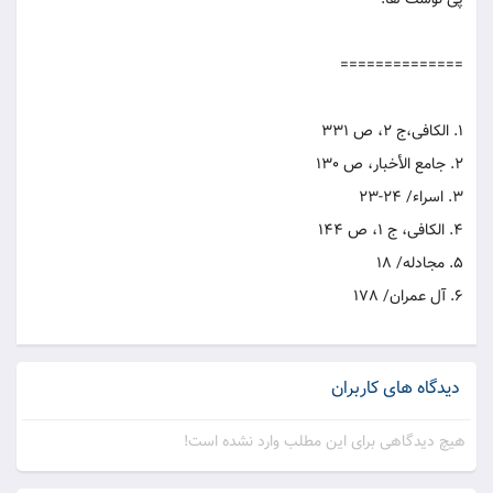
پی نوشت ها:
==============
1. الکافی،ج 2، ص 331
2. جامع الأخبار، ص 130
3. اسراء/ 24-23
4. الکافی، ج 1، ص 144
5. مجادله/ 18
6. آل عمران/ 178
دیدگاه های کاربران
هیچ دیدگاهی برای این مطلب وارد نشده است!