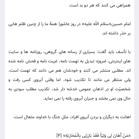
همراهی می کنند که هر دو بد است.
امام حسین«سلام الله علیه» در روز عاشورا همۀ ما را از چنین ظلم هایی
بر حذر داشته اند.
با تأسف باید گفت: بسیاری از رسانه های گروهی، روزنامه ها و سایت
های اینترنتی، امروزه تبدیل به تهمت نامه، غیبت نامه و فحش نامه شده
اند. مطلبی منتشر می کنند و خودشان هم می دانند که تهمت است،
ولی منتظر می مانند تا تکذیب شود. اما وقتی آبروی کسی رفت و
شخصیّت او در اذهان عمومی خدشه دار شد، تکذیب مطلب سودی به
حال وی نمی بخشد و جبران آبروی رفته را نمی نماید.
اهانت به دیگران و بردن آبروی افراد، مثل جنگ با خداوند متعال است.
«مَنْ أَهَانَ لِی وَلِیّاً فَقَدْ بَارَزَنِی بِالْمُحَارَبَةِ» [4]