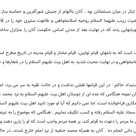
ثار در میان مسلمانان بود . آنان باالهام از جنبش شورآفرین و حماسه ساز
 حضرت زینب علیهما السلام روحیه اسلامخواهی و طاغوت ستیزی خود را در قا
رشهایی زدند که در نهایت بعد از مدتی اساس حکومت آنان را متزلزل ساخته
است که به نامهای قیام توابین، قیام مختار و قیام مدینه در تاریخ مطرح اس
سلامخواهی و در نهایت محبت شدید به اهل بیت علیهم السلام را در شعارها و 
داد حاکم - در این قیامها نقشی نداشت و در حالت تقیه به سر می برد، اما 
عنوان نمونه هنگامی که عده ای از دوستان اهل بیت علیهم السلام به نزد محمد 
همکاری فراخوانده است، اما نمی دانیم که آیا او مورد تایید اهل بیت علیهم ال
سجاد علیه السلام رفته و کسب تکلیف نماییم . هنگامی که موضوع را به عرض
ا مردم را دعوت به قیام کند، بر همه مردم واجب است که او را یاری دهند و م
 دانی انجام ده . آنان به همراه محمد حنفیه از نزد امام خارج شدند، در حا