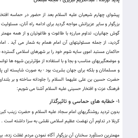
پدید آورنده : عبدالکریم تبریزی ، مجله مبلغان
پیشوای چهارم شیعیان علیه السلام بعد از حضور در حماسه افتخ
بزرگوار و سایر عزیزانش مواجه گردید برای ادامه راه آنان، مسئولی
گوش جهانیان، تداوم مبارزه با طاغوت و طاغوتیان و از همه مهمتر
گردید، از جمله مسئولیتهای آن امام همام به شمار می آید . ا
حاکمان مستبد اموی سایه شوم خود را بر شهرهای اسلامی گسترده ب
و موضعگیریهای مناسب و بجا و با استفاده از مؤثرترین شیوه ها توا
و مسلمانان و بلکه برای جهان بشریت بود - به صورت شایسته ای پاسد
حضرت حسین بن علی علیهما السلام را جاودانه ساخته و بر بلندای ت
فرهنگ عزت و افتخار حسینی علیه السلام آشنا می شویم:
1- خطابه های حماسی و تاثیرگذار
بدون تردید روشنگریهای امام سجاد علیه السلام و حضرت زینب کبری ع
کربلا در تداوم آن نهضت عظیم اسلامی نقشی به سزا داشته است .
مهمترین دستآورد سخنان آن بزرگوار آگاه نمودن مردم غفلت زده، بی