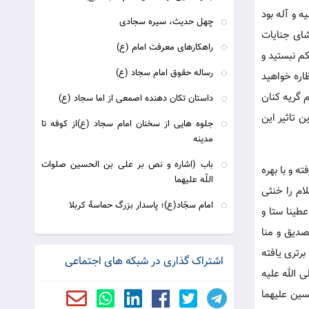
 و آله بود
چهل حديث، سيره سجادى
شای جنایات
راهکارهای معرفت امام (ع)
کم نبستید و
رساله حقوق امام سجاد (ع)
ظاره خواهید
 گریه کنان
داستان تكان دهنده اصمعى‏ از اما سجاد (ع)
ن تاثیر این
جلوه هایی از سخنان امام سجاد (ع)از کوفه تا
مدینه
باب (اشاره و نص بر على بن الحسين صلوات
 و با بهره
اللّه عليهما
ام را خنثی
امام سجّاد(ع)؛ پاسدار بزرگ حماسۀ كربلا
طینا ستا و
صدیق و منا
رتری یافته
اشتراک گذاری در شبکه های اجتماعی
 الله علیه
سین علیهما