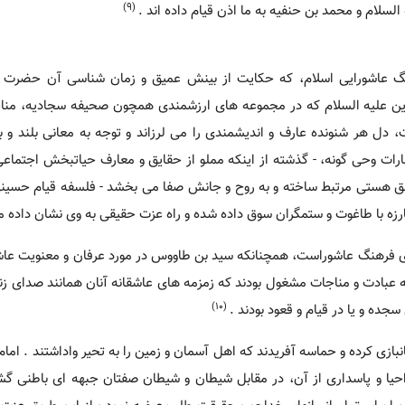
(9)
السلام و محمد بن حنفیه به ما اذن قیام داده اند .
رهنگ عاشورایی اسلام، که حکایت از بینش عمیق و زمان شناسی آن حضرت د
دین علیه السلام که در مجموعه های ارزشمندی همچون صحیفه سجادیه، من
ت، دل هر شنونده عارف و اندیشمندی را می لرزاند و توجه به معانی بلند و ب
ارات وحی گونه، - گذشته از اینکه مملو از حقایق و معارف حیاتبخش اجتماع
الق هستی مرتبط ساخته و به روح و جانش صفا می بخشد - فلسفه قیام حسین
بارزه با طاغوت و ستمگران سوق داده شده و راه عزت حقیقی به وی نشان داده م
ی فرهنگ عاشوراست، همچنانکه سید بن طاووس در مورد عرفان و معنویت عاش
ه عبادت و مناجات مشغول بودند که زمزمه های عاشقانه آنان همانند صدای زن
(10)
ده و یا در قیام و قعود بودند .
بازی کرده و حماسه آفریدند که اهل آسمان و زمین را به تحیر واداشتند . امام
احیا و پاسداری از آن، در مقابل شیطان و شیطان صفتان جبهه ای باطنی گشو