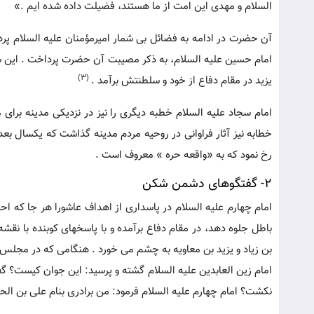
السلام و مهدی این امت از ما هستند، فضیلت داده شده ایم .»
آن حضرت در ادامه به فضائل بی شمار امیرمؤمنان علیه السلام پردا
امام حسین علیه السلام، به ذکر مصیبت آن حضرت پرداخت . این 
(3)
یزید در مقام دفاع از خود و سلطنتش برآمد .
امام سجاد علیه السلام خطبه دیگری را نیز در نزدیکی مدینه برای
خطابه نیز آثار فراوانی در روحیه مردم مدینه گذاشت که یکسال بعد
رخ نمود که به «واقعه حره » معروف است .
2- گفتگوهای دشمن شکن
امام چهارم علیه السلام در پاسداری از اهداف عاشورا هر جا که اح
باطل جلوه دهد، در مقام دفاع برآمده و با پاسخهای کوبنده با نقش
بن زیاد و یزید بن معاویه به چشم می خورد . هنگامی که در مجلس ا
امام زین العابدین علیه السلام گشته و پرسید: این جوان کیست؟ گف
نکشت؟ امام چهارم علیه السلام فرمود: من برادری بنام علی بن الحس