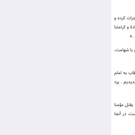
جرات کرده و
ة و کرامتنا
.»
 با شهامت،
اب به امام
یدیم . یزد
یقتل مؤمنا
ت، در آنجا