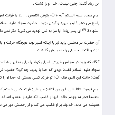
ابن زیاد گفت: چنین نیست، خدا او را کشت .
امام سجاد علیه السلام آیه «الله یتوفی الانفس . . .» را قرائت نم
پاسخ می دهی؟ او را ببرید و گردن بزنید . حضرت سجاد علیه السلام در
(4)
الشهادة;
ای پسر زیاد! آیا مرا به قتل تهدید می کنی؟ مگر نمی 
آن حضرت در مجلس یزید نیز با اینکه اسیر بود، هیچگاه حرکت و یا س
عزت و افتخار حسینی را به نمایش گذاشت .
آنگاه که یزید در مجلس خویش اسرای کربلا را برای تحقیر و شکس
سجاد علیه السلام گفت: دیدی که خدا با پدرت چه کرد؟ حضرت فرم
گفت: «انت ابن الذی قتله الله; تو فرزند کسی هستی که خدا او را 
امام فرمود: «انا علی، ابن من قتلته; من علی; فرزند کسی هستم که 
متعمدا فجزاءه جهنم خالدا فیها و غضب الله علیه و لعنه و اعد له 
همیشه می ماند، خداوند بر او غضب می کند و از رحمتش دور می ساز