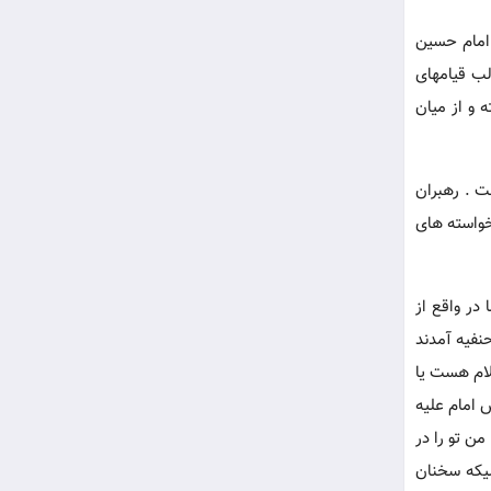
 امام حسین
لب قیامهای
 و از میان
ت . رهبران
خواسته های
در واقع از
حنفیه آمدند
سلام هست یا
 امام علیه
ن تو را در
لیکه سخنان