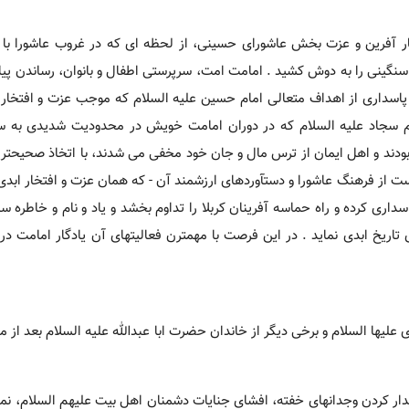
ار آفرین و عزت بخش عاشورای حسینی، از لحظه ای که در غروب عاشورا با
ت سنگینی را به دوش کشید . امامت امت، سرپرستی اطفال و بانوان، رساندن پیام
 پاسداری از اهداف متعالی امام حسین علیه السلام که موجب عزت و افتخار 
مام سجاد علیه السلام که در دوران امامت خویش در محدودیت شدیدی به س
ودند و اهل ایمان از ترس مال و جان خود مخفی می شدند، با اتخاذ صحیحتر
نست از فرهنگ عاشورا و دستآوردهای ارزشمند آن - که همان عزت و افتخار ابدی 
اری کرده و راه حماسه آفرینان کربلا را تداوم بخشد و یاد و نام و خاطره سا
اریخ ابدی نماید . در این فرصت با مهمترن فعالیتهای آن یادگار امامت در 
لیها السلام و برخی دیگر از خاندان حضرت ابا عبدالله علیه السلام بعد از ما
دار کردن وجدانهای خفته، افشای جنایات دشمنان اهل بیت علیهم السلام، نما