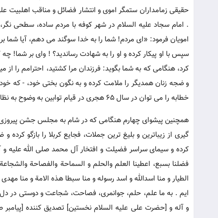
حقیقی زمامداران ستمگر اموی و انتشار فضائل و مناقب اهلبیت علیهم
. امام سجاد علیه السلام در شهر کوفه با مردم ساده، سطحی نگر
امویان فرمود: «ای مردم! شما را به خدا سوگند می دهم، آیا شما برای 
سپس با او پیکار کرده و او را به شهادت رساندید؟ ! وای بر شما! چه 
کرد، هنگامی که به شما بگوید: فرزندان مرا کشتید، احترامم را از 
و ضجه زنان همدیگر را ملامت کرده و به نگون بختی خود، - که خود 
خطابه را می توان در سال 65 هجری در قیام توابین به وضوح به نظاره نشست .
همچنین پیشوای چهارم هنگامی که در شام به مجلس جشن پیروزی یزی
گیری از زیباترین و بلیغ ترین جملات، فجایع کربلا را بازگو کرده
کرده و سیمای سراسر فضیلت و افتخار آل محمد صلی الله علیه و آله
فضلنا بسبع، اعطینا العلم والحلم و السماحة والفصاحة والشجاعة و
الطیار و منا اسدالله و اسد رسوله و منا سبطا هذه الامة و منا مهدی 
ایم . به ما علم، حلم، جوانمری، فصاحت، شجاعت و دوستی در دل 
و آله و [حضرت علی علیه السلام نخستین] تصدیق کننده [پیامبر صل