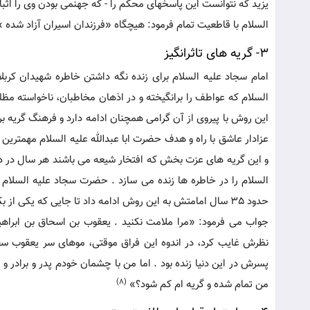
یزید که نتوانست این پاسخهای محکم را - که جهنمی بودن وی را اثب
السلام با قاطعیت تمام فرمود: هیچگاه «فرزندان اسیران آزاد شده » ن
3- گریه های تاثرانگیز
امام سجاد علیه السلام برای زنده نگه داشتن خاطره شهیدان کربل
السلام که عواطف را برانگیخته و در اذهان مخاطبان، ناخواسته مظل
این روش با پیروی از آن گرامی همچنان ادامه دارد و فرهنگ گریه بر
عزادار عاشق با راه و هدف حضرت ابا عبدالله علیه السلام مهمتر
و این گریه های عزت بخش که افتخار شیعه می باشند هر سال در ده
السلام را در خاطره ها زنده می سازد . حضرت سجاد علیه السلام 
حدود 35 سال امامتش به این روش ادامه داد تا جایی که یکی از بکائین پنجگانه تاریخ نامیده شد .
جواب می فرمود: «مرا ملامت نکنید . یعقوب بن اسحاق بن ابراهیم، 
نظرش غایب کرد، در اندوه این فراق موقتی، موهای سر یعقوب س
(8)
من تمام شده و گریه ام کم شود؟»