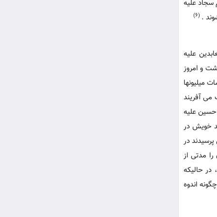
 سجاد علیه
(6)
وند .
ابدین علیه
شت و امروز
ت میلیونها
 می آفریند
 حسین علیه
ند خویش در
 پرسیدند در
را مدتی از
در حالیکه
دند . پس چگونه اندوه