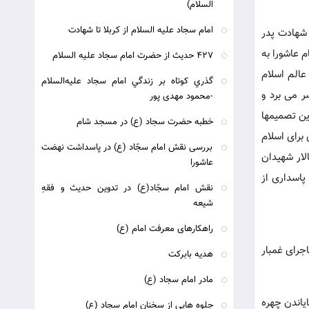
السلام)
امام سجاد علیه السلام از کربلا تا شهادت
 شهادت پدر
 عاشورا به
427 حديث از حضرت امام سجاد عليه السلام
عالم اسلام
گذري كوتاه بر زندگي امام سجاد عليه‌السلام
ر می برد و
-محمود مهدی پور
ین تصمیمها
خطبه حضرت سجاد (ع) در مسجد شام
برای اسلام
بررسی نقش امام سجّاد (ع) در پاسداشت نهضت
لار شهیدان
عاشورا
پاسداری از
نقش امام سجّاد(ع) در تدوین حدیث و فقهِ
شیعه
راهکارهای معرفت امام (ع)
جرای غمبار
هدیه بابرکت
مادر امام سجاد (ع)
یاندن چهره
جلوه هایی از سخنان امام سجاد (ع)