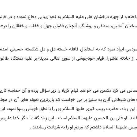
خته و از چهره درخشان علی علیه السلام به نحو زیبایی دفاع نموده و در خاتم
سخنان آتشین، منطقی و روشنگر، آنچنان فضای جهل و غفلت و خفقان را در
 مردمی ایراد نمود که به استقبال قافله خسته دل و دل شکسته حسینی آمده ب
 از حادثه عاشورا، قیام خودجوشی از سوی اهالی مدینه بر علیه دستگاه طاغوت
ساس می کرد دشمن می خواهد قیام کربلا را زیر سؤال برده و آن حماسه تاریخ
ه های شیطانی آنان به ستیز بر می خواست که بارزترین نمونه های آن در مجل
بن زیاد، حضرت زینب کبری علیها السلام وی را با نطق خویش رسوا نمود، ابن 
تند: او علی بن الحسین علیهما السلام است . ابن زیاد گفت: مگر خدا علی بن
ین علیهما السلام داشتم که مردم او را به شهادت رساندند .