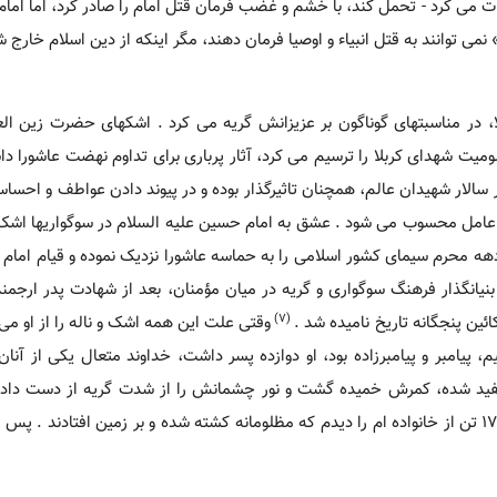
ات می کرد - تحمل کند، با خشم و غضب فرمان قتل امام را صادر کرد، اما امام
می توانند به قتل انبیاء و اوصیا فرمان دهند، مگر اینکه از دین اسلام خارج ش
ا، در مناسبتهای گوناگون بر عزیزانش گریه می کرد . اشکهای حضرت زین الع
ومیت شهدای کربلا را ترسیم می کرد، آثار پرباری برای تداوم نهضت عاشورا دا
 سالار شهیدان عالم، همچنان تاثیرگذار بوده و در پیوند دادن عواطف و احساسا
ین عامل محسوب می شود . عشق به امام حسین علیه السلام در سوگواریها اشک
ه محرم سیمای کشور اسلامی را به حماسه عاشورا نزدیک نموده و قیام امام
بنیانگذار فرهنگ سوگواری و گریه در میان مؤمنان، بعد از شهادت پدر ارجم
(7)
وقتی علت این همه اشک و ناله را از او می
پیامبر و پیامبرزاده بود، او دوازده پسر داشت، خداوند متعال یکی از آنان 
فید شده، کمرش خمیده گشت و نور چشمانش را از شدت گریه از دست داد، 
پسرش در این دنیا زنده بود . اما من با چشمان خودم پدر و برادر و 17 تن از خانواده ام را دیدم که مظلومانه کشته شده و بر زمین افتا