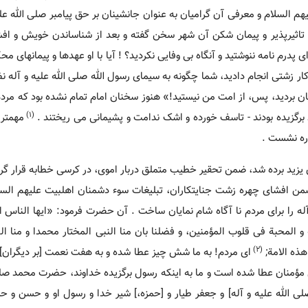
 السلام و معرفی آن گرامیان به عنوان جانشینان بر حق پیامبر صلی الله علیه
، تاثیرپذیر و پیمان شکن آن شهر سخن گفته و بعد از شناساندن خویش و اف
پدرم نامه ننوشتید و آنگاه بی وفایی نکردید؟ ! آیا با او عهدها و پیمانهای مح
کار زشتی انجام دادید، شما چگونه به سیمای رسول الله صلی الله علیه و آله ن
میان بردید، پس، از امت من نیستید!» هنوز سخنان امام تمام نشده بود که مردم
(1)
برگزیده بودند - تاسف خورده و اشک ندامت و پشیمانی می ریختند .
مهمتری
د برده شد، ضمن تحقیر خطیب متملق دربار اموی، در کرسی خطابه قرار گرفته
 و ضمن افشای چهره زشت جنایتکاران، تبلیغات سوء دشمنان اهلبیت علیهم السل
 را برای مردم نا آگاه شام نمایان ساخت . آن حضرت فرمود: «ایها الناس اع
 المحبة فی قلوب المؤمنین، و فضلنا بان منا النبی المختار محمدا و منا ال
(2)
هذه الامة;
ای مردم! به ما شش چیز عطا شده و به هفت نعمت [بر دیگران] ب
مؤمنان عطا شده است و ما به اینکه رسول برگزیده خداوند، حضرت محمد صلی
ی الله علیه و آله] و جعفر طیار و [حمزه،] شیر خدا و رسول او و حسن و ح