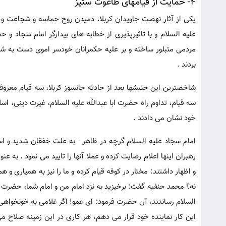
4- حمایت از قیامهای طاغوت ستیز
یکی از آثار نهضت جاویدان کربلا، دمیدن روح حماسه و شجاعت و ای
علیه السلام و با تاثیرپذیری از خطابه های بیدارگر امام سجاد و
مردمی متبلور ساخته و بر علیه حکمرانان خودسر اموی دست به شو
بردند .
شاخصترین این جنبشها بعد از حادثه جانسوز کربلا، سه قیام معروف 
سه قیام، تداوم راه حضرت ابا عبدالله علیه السلام، غیرت دینی، ا
خود نشان می دادند .
امام سجاد علیه السلام گرچه در ظاهر - به علت خفقان شدید و استب
رهبران اینها اعلام رضایت کرده و عملا آنها را تایید می نمود . به 
و اظهار داشتند: مختار در کوفه قیام کرده و ما را نیز به همیاری و 
نه؟ محمد حنفیه گفت: برخیزید به نزد امام من و امام شما، حضرت 
السلام رساندند، آن حضرت فرمود: ای عمو! اگر غلامی به خونخواهی م
این کار نماینده خود قرار می دهم، هر کاری در این زمینه صلاح می