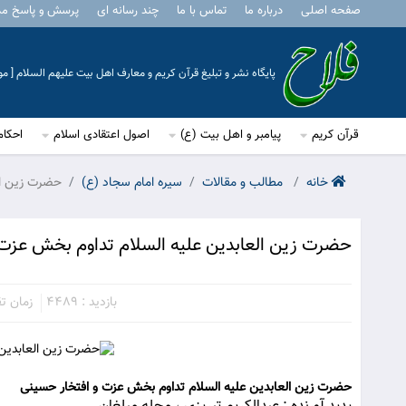
صفحه اصلی
درباره ما
تماس با ما
چند رسانه ای
پرسش و پاسخ م
پایگاه نشر و تبلیغ قرآن کریم و معارف اهل بیت علیهم السلام [ 
قرآن کریم
پیامبر و اهل بیت (ع)
اصول اعتقادی اسلام
احکام
خانه
مطالب و مقالات
سیره امام سجاد (ع)
حضرت زین ال
حضرت زین العابدین علیه السلام تداوم بخش عزت 
بازدید : 4489
زمان تقری
حضرت زین العابدین علیه السلام تداوم بخش عزت و افتخار حسینی