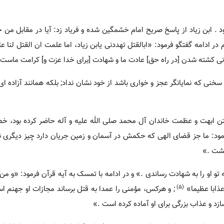
ود . ابن زیاد از پاسخ صریح امام خشمگین شده و فریاد زد: آیا در مقابل من 
 ادامه گفتگو فرمود: «ابالقتل تهددنی یابن زیاد، اما علمت ان القتل لنا عاد
دانی کشته شدن [در راه حق] عادت ما و شهادت [برای خدا عزت و] کرامت ماست 
خنی که نمایانگر عجز و خواری باشد از خود نشان نداد; بلکه همانند آزاده ای
تن ابهت و عظمت خاندان آل محمد صلی الله علیه و آله حاضر کرده بود، خط
ود: ما جز قضای الهی که حکمش در آسمان و زمین جریان دارد چیز دیگری ند
کشت .»
تو او را به شهادت رساندی .» و در ادامه با تمسک به آیه قرآن فرمود: «و من 
(5)
عذابا عظیما»
; و هرکس، مؤمنی را عمدا به قتل برساند مجازات او جهنم اس
د و عذاب بزرگی برای او آماده کرده است .»