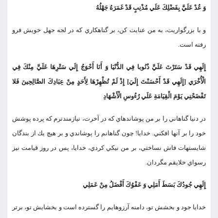
وَ عُدْ عَلَيَّ بِفَضْلِكَ عَلَي مُذْنِبٍ قَدْ غَمَرَهُ جَهْلُهُ
و با بزرگواريت، به من عنايت كن، بر گناهكاري كه در لجه جهل خويش فرو
رفته است.
إِلَهِي قَدْ سَتَرْتَ عَلَيَّ ذُنُوبا فِي الدُّنْيَا وَ أَنَا أَحْوَجُ إِلَي سَتْرِهَا عَلَيَّ مِنْكَ فِي
الْأُخْرَي [إِلَهِي قَدْ أَحْسَنْتَ إِلَيَ‏] إِذْ لَمْ تُظْهِرْهَا لِأَحَدٍ مِنْ عِبَادِكَ الصَّالِحِينَ فَلا
تَفْضَحْنِي يَوْمَ الْقِيَامَةِ عَلَي رُءُوسِ الْأَشْهَادِ
در دنيا گناهاني را بر من پوشانده‏اي كه در آخرت، نيازمندترم كه پرده پوشش
خود را بر آنها افكني. خدايا! چون گناهانم را پوشاندي و بر هيچ يك از بندگان
شايسته‏ات فاش نساختي، بر من نيكي كردي، خدايا، پس در روز قيامت نيز
رسواي خلايقم مگردان.
إِلَهِي جُودُكَ بَسَطَ أَمَلِي وَ عَفْوُكَ أَفْضَلُ مِنْ عَمَلِي
خدايا جود و بخشش تو، دامنه آرزوهايم را گسترده است و بخشايش تو، برتر