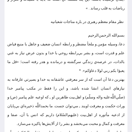
رياضات به قلب رساند . »
نظر مقام معظم رهبری در باره مناجات شعبانیه
بسم‌الله الرحمن‌الرحيم
دعا، وسيله‌ مؤمن و ملجأ مضطر و رابطه‌ انسان ضعيف و جاهل با منبع فياض
علم و قدرت است، و بشر بي‌رابطه‌ روحي با خدا و بدون عرض نياز به غني
بالذات، در عرصه‌ي زندگي سرگشته و درمانده و هدر رفته است؛ «قل ما
يعبؤا بكم ربي لولا دعاؤكم». *
بهترين دعا آن است كه از سر معرفتي عاشقانه به خدا و بصيرتي عارفانه به
نيازهاي انسان انشا شده باشد، و اين را فقط در مكتب پيامبر خدا
(صلّي‌اللَّه‌عليه واله‌ وسلّم) و اهل‌بيت طاهرين او ـ كه اوعيه‌ علم پيامبر (ص) و
وراث حكمت و معرفت اويند ـ مي‌توان جست. ما بحمداللَّه ذخيره‌اي بي‌پايان
از ادعيه‌ مأثوره‌ از اهل‌بيت (عليهم‌السّلام) داريم كه انس با آن، صفا و
معرفت و كمال و محبت مي‌بخشد و بشر را از آلايش‌ها پاكيزه مي‌سازد.