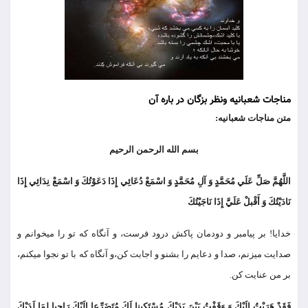
مناجات شعبانیه ونظر بزگان در باره آن
متن مناجات شعبانیه:
بسم الله الرحمن الرحيم
اللَّهُمَّ صَلِّ عَلَي مُحَمَّدٍ وَ آلِ مُحَمَّدٍ وَ اسْمَعْ دُعَائِي إِذَا دَعَوْتُكَ وَ اسْمَعْ نِدَائِي إِذَا
نَادَيْتُكَ وَ أَقْبلْ عَلَيَّ إِذَا نَاجَيْتُكَ
خدايا! بر پيامبر و دودمان پاكش درود فرست، و آنگاه كه تو را مي‏خوانم و
صدايت مي‏زنم، صدا و دعايم را بشنو و اجابت كن،و آنگاه كه با تو نجوا مي‏كنم،
بر من عنايت كن.
فَقَدْ هَرَبْتُ إِلَيْكَ وَ وَقَفْتُ بَيْنَ يَدَيْكَ مُسْتَكِينا لَكَ مُتَضَرِّعا إِلَيْكَ رَاجِيا لِمَا لَدَيْكَ