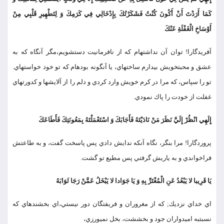
كَمَا أَرَدْتَ أَنْ أَكُونَ كُنْتُ فَشَكَرْتُكَ بِإِدْخَالِي فِي كَرَمِكَ وَ لِتَطْهِيرِ قَلْبِي مِنْ
أَوْسَاخِ الْغَفْلَةِ عَنْكَ
آفريدگارا! توان آن نداشته‏ام كه از نافرمانيت دست‏شويم،مگر آنگاه كه به
عشق و محبت‏خويش بيدارم ساخته‏اي، يا آنگونه بوده‏ام كه تو خود خواسته‏اي.
تو را سپاس، كه مرا در كرم خويش وارد كردي و دلم را از آلايشها و كدورتهاي
غفلت از خودت را پاك نمودي.
إِلَهِي انْظُرْ إِلَيَّ نَظَرَ مَنْ نَادَيْتَهُ فَأَجَابَكَ وَ اسْتَعْمَلْتَهُ بِمَعُونَتِكَ فَأَطَاعَكَ
پروردگارا! مرا بنگر، نگاه آنكه ندايش دادي پس پاسخت گفت، و به طاعتش
فراخواندي و به ياريش گرفتي پس مطيع تو گشت.
يَا قَرِيبا لا يَبْعُدُ عَنِ الْمُغْتَرِّ بِهِ وَ يَا جَوَادا لا يَبْخَلُ عَمَّنْ رَجَا ثَوَابَهُ
اي خداي نزديك; كه از مغروران و فريفتگان دور نيستي،اي بخشنده‏اي كه
نسبت‏به اميدواران جود و بخششت، بخل نمي‏ورزي،