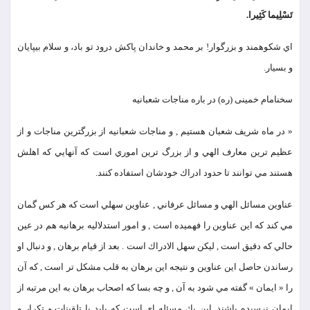
تَسْلِيما كَثِيرا.
اي شكوهمند و بزرگوار! بر محمد و خاندان پاكش درود تو باد، و سلام بي‏پايان
و بسيار.
سخنامام خمینی (ره) در باره مناجات شعبانیه
« در ماه شريف شعبان هستيم , و مناجات شعبانيه از بزرگترين مناجات و از
عظيم ترين معارف الهي و از بزرگ ترين اموري است كه آنهايي كه اهلش
هستند مي توانند تا حدود ادراك خودشان استفاده كنند.
عناوين مسائل الهي و مسائل عرفاني , عناوين سهلي است كه هر كس گمان
مي كند كه اين عناوين را فهميده است , و امور استدلاليه برهانيه هم در عين
حالي كه دقيق است , ليكن سهل الادراك است . بعد از قيام برهان , و دنبال او
رساندن حاصل اين عناوين و نتيجه اين برهان به قلب مشكل تر است , كه آن
را « ايمان » گفته مي شود به آن , و چه بسا كه اصحاب برهان به اين مرتبه از
ايمان نرسيده باشند. اين يك مسئله اي است كه بايد با تلقينات و تكرار و