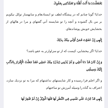
[فَفَعَلْتَ‏] مَا أَنْتَ أَهْلُهُ وَ تَغَمَّدْتَنِي بِعَفْوِكَ
خدايا! گويا چنانم كه در پيشگاه لطف تو ايستاده‏ام و سايه‏سار توكل نيكويم
بر من بال گشوده و آنچه را تو شايسته آني گفته‏اي و مرا در هاله‏اي از
بخشايش خويش پوشانده‏اي.
إِلَهِي إِنْ عَفَوْتَ فَمَنْ أَوْلَي مِنْكَ بِذَلِكَ
خدايا! اگر ببخشايي، كيست كه از تو سزاوارتر به عفو باشد؟
وَ إِنْ كَانَ قَدْ دَنَا أَجَلِي وَ لَمْ يُدْنِنِي [يَدْنُ‏] مِنْكَ عَمَلِي فَقَدْ جَعَلْتُ الْإِقْرَارَ بِالذَّنْبِ
إِلَيْكَ وَسِيلَتِي
و اگر اجلم فرا رسيده و كار شايسته‏اي نداشته‏ام كه مرا به تو نزديك سازد،
اعتراف به گناه را وسيله آمرزش تو ساخته‏ام.
إِلَهِي قَدْ جُرْتُ عَلَي نَفْسِي فِي النَّظَرِ لَهَا فَلَهَا الْوَيْلُ إِنْ لَمْ تَغْفِرْ لَهَا