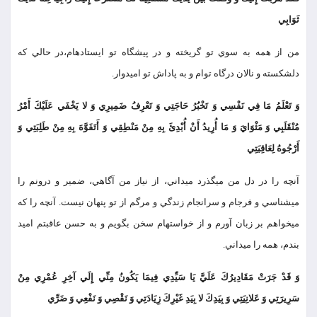
ثَوَابِي
من از همه به سوي تو گريخته و در پيشگاه تو ايستاده‏ام،در حالي كه
دلشكسته و نالان درگاه توام و به پاداش تو اميدوار.
وَ تَعْلَمُ مَا فِي نَفْسِي وَ تَخْبُرُ حَاجَتِي وَ تَعْرِفُ ضَمِيرِي وَ لا يَخْفَي عَلَيْكَ أَمْرُ
مُنْقَلَبِي وَ مَثْوَايَ وَ مَا أُرِيدُ أَنْ أُبْدِئَ بِهِ مِنْ مَنْطِقِي وَ أَتَفَوَّهَ بِهِ مِنْ طَلِبَتِي وَ
أَرْجُوهُ لِعَاقِبَتِي
آنچه را در دل من مي‏گذرد مي‏داني، از نياز من آگاهي، ضمير و درونم را
مي‏شناسي و فرجام و سرانجام زندگي و مرگم از تو پنهان نيست. آنچه را كه
مي‏خواهم بر زبان آورم و از خواسته‏ام سخن بگويم و به حسن عاقبتم اميد
بندم، همه را مي‏داني.
وَ قَدْ جَرَتْ مَقَادِيرُكَ عَلَيَّ يَا سَيِّدِي فِيمَا يَكُونُ مِنِّي إِلَي آخِرِ عُمْرِي مِنْ
سَرِيرَتِي وَ عَلانِيَتِي وَ بِيَدِكَ لا بِيَدِ غَيْرِكَ زِيَادَتِي وَ نَقْصِي وَ نَفْعِي وَ ضَرِّي