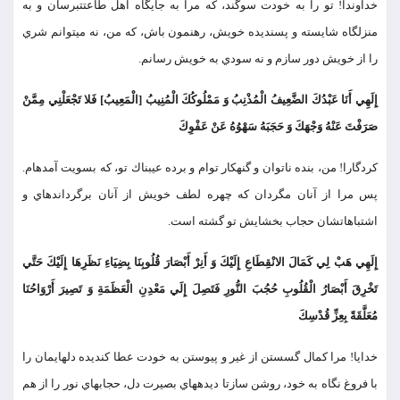
خداوندا! تو را به خودت سوگند، كه مرا به جايگاه اهل طاعتت‏برسان و به
منزلگاه شايسته و پسنديده خويش، رهنمون باش، كه من، نه مي‏توانم شري
را از خويش دور سازم و نه سودي به خويش رسانم.
إِلَهِي أَنَا عَبْدُكَ الضَّعِيفُ الْمُذْنِبُ وَ مَمْلُوكُكَ الْمُنِيبُ [الْمَعِيبُ‏] فَلا تَجْعَلْنِي مِمَّنْ
صَرَفْتَ عَنْهُ وَجْهَكَ وَ حَجَبَهُ سَهْوُهُ عَنْ عَفْوِكَ
كردگارا! من، بنده ناتوان و گنهكار توام و برده عيبناك تو، كه بسويت آمده‏ام.
پس مرا از آنان مگردان كه چهره لطف خويش از آنان برگردانده‏اي و
اشتباهاتشان حجاب بخشايش تو گشته است.
إِلَهِي هَبْ لِي كَمَالَ الانْقِطَاعِ إِلَيْكَ وَ أَنِرْ أَبْصَارَ قُلُوبِنَا بِضِيَاءِ نَظَرِهَا إِلَيْكَ حَتَّي
تَخْرِقَ أَبْصَارُ الْقُلُوبِ حُجُبَ النُّورِ فَتَصِلَ إِلَي مَعْدِنِ الْعَظَمَةِ وَ تَصِيرَ أَرْوَاحُنَا
مُعَلَّقَةً بِعِزِّ قُدْسِكَ
خدایا! مرا كمال گسستن از غير و پيوستن به خودت عطا كن‏ديده دلهايمان را
با فروغ نگاه به خود، روشن سازتا ديده‏هاي بصيرت دل، حجابهاي نور را از هم