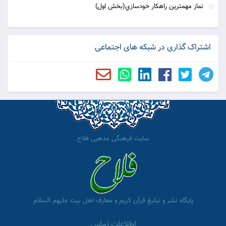
نماز مهمترين راهكار خودسازي(بخش اول)
اشتراک گذاری در شبکه های اجتماعی
سایت فرهنگی مذهبی فلاح
پایگاه نشر و تبلیغ قرآن کریم و معارف اهل بیت علیهم السلام
اطلاعات تماس