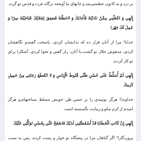
بر درد و به كانون عظمت‏برسد و جانهاي ما آويخته درگاه عزت و قدس تو گردد.
إِلَهِي وَ اجْعَلْنِي مِمَّنْ نَادَيْتَهُ فَأَجَابَكَ وَ لاحَظْتَهُ فَصَعِقَ لِجَلالِكَ فَنَاجَيْتَهُ سِرّا وَ
عَمِلَ لَكَ جَهْرا
خدايا! مرا از آنان قرار ده كه ندايشان كردي، پاسخت گفتندو نگاهشان
كردي، مدهوش جلال تو گشت،با آنان، راز گفتي و نجوا كردي، آشكارا براي
تو كار كردند.
إِلَهِي لَمْ أُسَلِّطْ عَلَي حُسْنِ ظَنِّي قُنُوطَ الْإِيَاسِ وَ لا انْقَطَعَ رَجَائِي مِنْ جَمِيلِ
كَرَمِكَ
خداوندا! هرگز نوميدي را بر حسن ظن خويش مسلط نساخته‏ام،و هرگز
اميدم از كرم نيكو و زيبايت نگسسته است.
إِلَهِي إِنْ كَانَتِ الْخَطَايَا قَدْ أَسْقَطَتْنِي لَدَيْكَ فَاصْفَحْ عَنِّي بِحُسْنِ تَوَكُّلِي عَلَيْكَ
پروردگارا! اگر گناهان مرا در پيشگاه تو خوار و پست كرده، پس به سبب