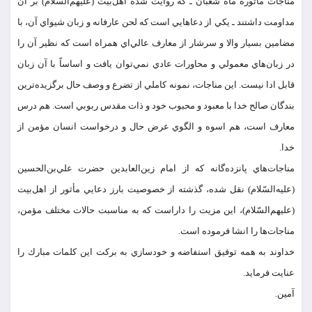
مناجات مأثوره‌ ماه شعبان ـ كه روايت شده اهل‌بيت (عليهم‌السّلام) بر آن
مداومت داشتند ـ يكي از دعاهايي است كه لحن عارفانه و زبان شيواي آن، با
مضامين بسيار والا و سرشار از معارف عالي‌اي همراه است كه نظير آن را
در زبان‌هاي معمولي و محاورات عادي نمي‌توان يافت و اساساً با آن زبان
قابل ادا نيست. اين مناجات، نمونه‌ كاملي از تضرع و وصف حال برگزيده‌ترين
بندگان صالح خدا با معبود و محبوب خود و ذات مقدس ربوبي است. هم درس
معارف است، هم اسوه و الگوي عرض حال و درخواست انسان مؤمن از
خدا.
مناجات‌هاي پانزده‌گانه كه از امام زين‌العابدين حضرت علي‌بن‌الحسين
(عليه‌السّلام) نقل شده، گذشته از خصوصيت بارز دعايي مأثور از اهل‌بيت
(عليهم‌السّلام)، اين مزيت را داراست كه به مناسبت حالات مختلف مؤمن،
مناجات‌ها را انشا فرموده است.
خداوند به همه توفيق استفاضه و خودسازي به بركت اين كلمات مبارك را
عنايت فرمايد.
آمين.