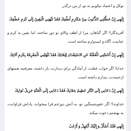
توكل و اعتماد نيكويم به تو، از من درگذر.
إِلَهِي إِنْ حَطَّتْنِي الذُّنُوبُ مِنْ مَكَارِمِ لُطْفِكَ فَقَدْ نَبَّهَنِي الْيَقِينُ إِلَي كَرَمِ عَطْفِكَ
آفريدگارا! اگر گناهان، مرا از لطف والاي تو دور ساخته، اما يقين به كرم و
عنايتت، آگاه و اميدوارم ساخته است.
إِلَهِي إِنْ أَنَامَتْنِي الْغَفْلَةُ عَنِ الاسْتِعْدَادِ لِلِقَائِكَ فَقَدْ نَبَّهَتْنِي الْمَعْرِفَةُ بِكَرَمِ آلائِكَ
خدايا! اگر خواب غفلت، از آمادگي براي ديدارت، باز داشته، معرفت‏به نعمتهاي
ارجمندت، بيدارم داشته است.
إِلَهِي إِنْ دَعَانِي إِلَي النَّارِ عَظِيمُ عِقَابِكَ فَقَدْ دَعَانِي إِلَي الْجَنَّةِ جَزِيلُ ثَوَابِكَ
خداوندا! اگر عقوبت‏سنگين تو، به آتش دوزخم فرا مي‏خواند، پاداش فراوانت،
به بهشتم دعوت مي‏كند.
إِلَهِي فَلَكَ أَسْأَلُ وَ إِلَيْكَ أَبْتَهِلُ وَ أَرْغَبُ