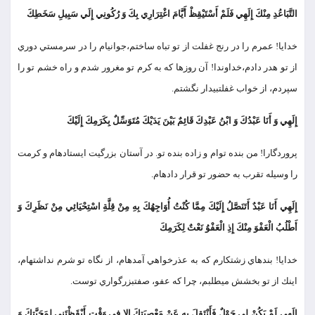
التَّبَاعُدِ مِنْكَ إِلَهِي فَلَمْ أَسْتَيْقِظْ أَيَّامَ اغْتِرَارِي بِكَ وَ رُكُونِي إِلَي سَبِيلِ سَخَطِكَ
خدايا! عمرم را در رنج غفلت از تو تباه ساختم،جواني‏ام را در سرمستي دوري
از تو هدر دادم،خداوندا! آن روزها كه به كرم تو مغرور شدم و راه خشم تو را
سپردم، از خواب غفلت‏بيدار نگشتم.
إِلَهِي وَ أَنَا عَبْدُكَ وَ ابْنُ عَبْدِكَ قَائِمٌ بَيْنَ يَدَيْكَ مُتَوَسِّلٌ بِكَرَمِكَ إِلَيْكَ
پروردگارا! من بنده توام و زاده بنده تو. در آستان بزرگيت ايستاده‏ام و كرمت
را وسيله تقرب به حضور تو قرار داده‏ام.
إِلَهِي أَنَا عَبْدٌ أَتَنَصَّلُ إِلَيْكَ مِمَّا كُنْتُ أُوَاجِهُكَ بِهِ مِنْ قِلَّةِ اسْتِحْيَائِي مِنْ نَظَرِكَ وَ
أَطْلُبُ الْعَفْوَ مِنْكَ إِذِ الْعَفْوُ نَعْتٌ لِكَرَمِكَ
خدايا! بنده‏اي زشتكارم كه به عذرخواهي آمده‏ام، از نگاه تو شرم نداشته‏ام،
اينك از تو بخشش مي‏طلبم، چرا كه عفو، صفت‏بزرگواري توست.
إِلَهِي لَمْ يَكُنْ لِي حَوْلٌ فَأَنْتَقِلَ بِهِ عَنْ مَعْصِيَتِكَ إِلا فِي وَقْتٍ أَيْقَظْتَنِي لِمَحَبَّتِكَ وَ