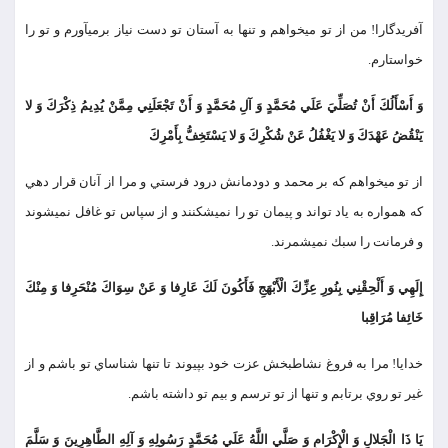
آفريدگارا! من از تو مي‏خواهم و تنها به آستان تو دست نياز برمي‏آورم و تو را
خواستارم.
وَ أَسْأَلُكَ أَنْ تُصَلِّيَ عَلَي مُحَمَّدٍ وَ آلِ مُحَمَّدٍ وَ أَنْ تَجْعَلَنِي مِمَّنْ يُدِيمُ ذِكْرَكَ وَ لا
يَنْقُضُ عَهْدَكَ وَ لا يَغْفُلُ عَنْ شُكْرِكَ وَ لا يَسْتَخِفُّ بِأَمْرِكَ
از تو مي‏خواهم كه بر محمد و دودمانش درود فرستي و مرا از آنان قرار دهي
كه همواره به ياد تواند و پيمان تو را نمي‏شكنند و از سپاس تو غافل نمي‏شوند
و فرمانت را سبك نمي‏شمرند.
إِلَهِي وَ أَلْحِقْنِي بِنُورِ عِزِّكَ الْأَبْهَجِ فَأَكُونَ لَكَ عَارِفا وَ عَنْ سِوَاكَ مُنْحَرِفا وَ مِنْكَ
خَائِفا مُرَاقِبا
خدايا! مرا به فروغ نشاطبخش عزت خود بپيوند تا تنها شناساي تو باشم و از
غير تو روي برتابم و تنها از تو ترسم و بيم تو داشته باشم.
يَا ذَا الْجَلالِ وَ الْإِكْرَامِ وَ صَلَّي اللَّهُ عَلَي مُحَمَّدٍ رَسُولِهِ وَ آلِهِ الطَّاهِرِينَ وَ سَلَّمَ