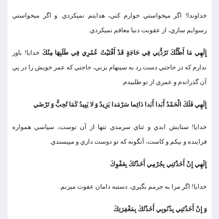
خداوندا! اگر مي‏خواستي خوارم كني، هدايتم نمي‏كردي. و اگر مي‏خواستي
رسوايم سازي، از عقوبت دنيا معافم نمي‏كردي.
إِلَهِي مَا أَظُنُّكَ تَرُدُّنِي فِي حَاجَةٍ قَدْ أَفْنَيْتُ عُمُرِي فِي طَلَبِهَا مِنْكَ
خدايا! باور
ندارم كه در حاجتي دست رد به سينه‏ام بزني، حاجتي كه عمر خويش را در پي
آن گذراندم و عمري از تو طلبيدم.
إِلَهِي فَلَكَ الْحَمْدُ أَبَدا أَبَدا دَائِما سَرْمَدا يَزِيدُ وَ لا يَبِيدُ كَمَا تُحِبُّ وَ تَرْضَي
خدايا! ستايش ابدي و ثناي سرمدي تنها از آن توست، سپاسي همواره
فزاينده و بي‏كم و كاست، آنگونه كه تو دوست داري و مي‏پسندي.
إِلَهِي إِنْ أَخَذْتَنِي بِجُرْمِي أَخَذْتُكَ بِعَفْوِكَ
خدايا! اگر مرا به جرمم بگيري، دست‏به دامان عفوت مي‏زنم.
وَ إِنْ أَخَذْتَنِي بِذُنُوبِي أَخَذْتُكَ بِمَغْفِرَتِكَ