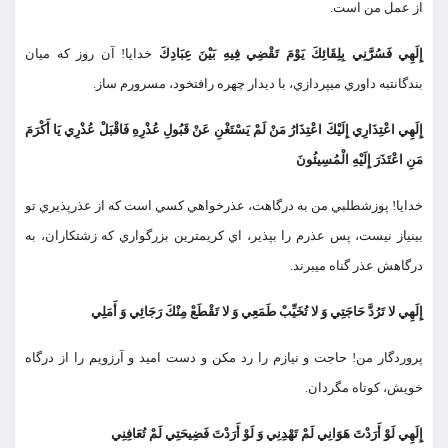
از عمل من است.
إِلَهِي فَسُرَّنِي بِلِقَائِكَ يَوْمَ تَقْضِي فِيهِ بَيْنَ عِبَادِكَ
خدايا! آن روز كه ميان
بندگانت‏به داوري مي‏پردازي، با ديدار چهره رافت‏خود، مسرورم ساز.
إِلَهِي اعْتِذَارِي إِلَيْكَ اعْتِذَارُ مَنْ لَمْ يَسْتَغْنِ عَنْ قَبُولِ عُذْرِهِ فَاقْبَلْ عُذْرِي يَا أَكْرَمَ
مَنِ اعْتَذَرَ إِلَيْهِ الْمُسِيئُونَ
خدايا! پوزش‏طلبي من به درگاهت، عذرخواهي كسي است كه از عذرپذيري تو
بي‏نياز نيست، پس عذرم را بپذير، اي كريمترين بزرگواري كه زشتكاران، به
درگاهش عذر گناه مي‏برند.
إِلَهِي لا تَرُدَّ حَاجَتِي وَ لا تُخَيِّبْ طَمَعِي وَ لا تَقْطَعْ مِنْكَ رَجَائِي وَ أَمَلِي
پروردگار من! حاجت و نيازم را رد مكن و دست اميد و آرزويم را از درگاه
خويش، كوتاه مگردان.
إِلَهِي لَوْ أَرَدْتَ هَوَانِي لَمْ تَهْدِنِي وَ لَوْ أَرَدْتَ فَضِيحَتِي لَمْ تُعَافِنِي