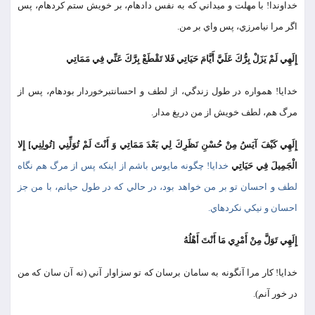
خداوندا! با مهلت و ميداني كه به نفس داده‏ام، بر خويش ستم كرده‏ام، پس
اگر مرا نيامرزي، پس واي بر من.
إِلَهِي لَمْ يَزَلْ بِرُّكَ عَلَيَّ أَيَّامَ حَيَاتِي فَلا تَقْطَعْ بِرَّكَ عَنِّي فِي مَمَاتِي
خدايا! همواره در طول زندگي، از لطف و احسانت‏برخوردار بوده‏ام، پس از
مرگ هم، لطف خويش از من دريغ مدار.
إِلَهِي كَيْفَ آيَسُ مِنْ حُسْنِ نَظَرِكَ لِي بَعْدَ مَمَاتِي وَ أَنْتَ لَمْ تُوَلِّنِي [تُولِنِي‏] إِلا
الْجَمِيلَ فِي حَيَاتِي
خدايا! چگونه مايوس باشم از اينكه پس از مرگ هم نگاه
لطف و احسان تو بر من خواهد بود، در حالي كه در طول حياتم، با من جز
احسان و نيكي نكرده‏اي.
إِلَهِي تَوَلَّ مِنْ أَمْرِي مَا أَنْتَ أَهْلُهُ
خدايا! كار مرا آنگونه به سامان برسان كه تو سزاوار آني (نه آن سان كه من
در خور آنم).