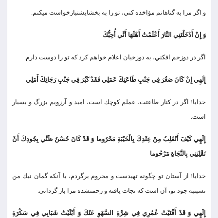
و اگر مرا به گناهانم مؤاخذه كني، تو را به بخشايشت‏بازخواست مي‏كنم.
وَ إِنْ أَدْخَلْتَنِي النَّارَ أَعْلَمْتُ أَهْلَهَا أَنِّي أُحِبُّكَ
اگر در دوزخم افكني، به دوزخيان اعلام خواهم كرد كه تو را دوست دارم.
إِلَهِي إِنْ كَانَ صَغُرَ فِي جَنْبِ طَاعَتِكَ عَمَلِي فَقَدْ كَبُرَ فِي جَنْبِ رَجَائِكَ أَمَلِي
خدايا! اگر در كنار طاعتت، عملم كوچك است، اميد و آرزويم بزرگ و بسيار
است.
إِلَهِي كَيْفَ أَنْقَلِبُ مِنْ عِنْدِكَ بِالْخَيْبَةِ مَحْرُوما وَ قَدْ كَانَ حُسْنُ ظَنِّي بِجُودِكَ أَنْ
تَقْلِبَنِي بِالنَّجَاةِ مَرْحُوما
خدايا! از آستان تو چگونه تهيدست و محروم برگردم، با آنكه گمان نيك من
نسبت‏به جود تو، آن است كه نجات يافته و رحمت‏شده مرا باز گرداني.
إِلَهِي وَ قَدْ أَفْنَيْتُ عُمُرِي فِي شِرَّةِ السَّهْوِ عَنْكَ وَ أَبْلَيْتُ شَبَابِي فِي سَكْرَةِ