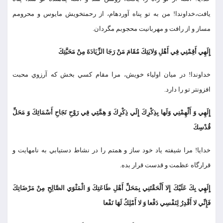
يافت،خداوندا! من به تو پناه آورده‏ام، از رحمت‏خويش مايوس و محرومم
مساز و از رافت و مهربانيت محجوبم مگردان.
إِلَهِي أَقِمْنِي فِي أَهْلِ وَلايَتِكَ مُقَامَ مَنْ رَجَا الزِّيَادَةَ مِنْ مَحَبَّتِكَ
خداوندا! در ميان اولياء خويش، مرا مقام كسي بخش كه آرزوي محبت
افزون‏تر تو را دارد.
إِلَهِي وَ أَلْهِمْنِي وَلَها بِذِكْرِكَ إِلَي ذِكْرِكَ وَ هِمَّتِي فِي رَوْحِ نَجَاحِ أَسْمَائِكَ وَ مَحَلِّ
قُدْسِكَ
خدايا! مرا شيفته ياد خود ساز و همتم را در نشاط دستيابي به نامهايت و
قرارگاه عظمت و قدست قرار بده.
إِلَهِي بِكَ عَلَيْكَ إِلا أَلْحَقْتَنِي بِمَحَلِّ أَهْلِ طَاعَتِكَ وَ الْمَثْوَي الصَّالِحِ مِنْ مَرْضَاتِكَ
فَإِنِّي لا أَقْدِرُ لِنَفْسِي دَفْعا وَ لا أَمْلِكُ لَهَا نَفْعا