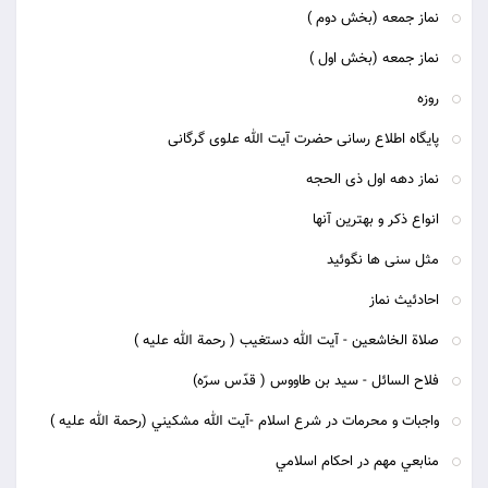
نماز جمعه (بخش دوم )
نماز جمعه (بخش اول )
روزه
پایگاه اطلاع رسانی حضرت آیت الله علوی گرگانی
نماز دهه اول ذی الحجه
انواع ذکر و بهترین آنها
مثل سنی ها نگوئید
احادئیث نماز
صلاة الخاشعين - آيت الله دستغيب ( رحمة الله عليه )
فلاح السائل - سيد بن طاووس ( قدّس سرّه)
واجبات و محرمات در شرع اسلام -آيت الله مشكيني (رحمة الله عليه )
منابعي مهم در احكام اسلامي