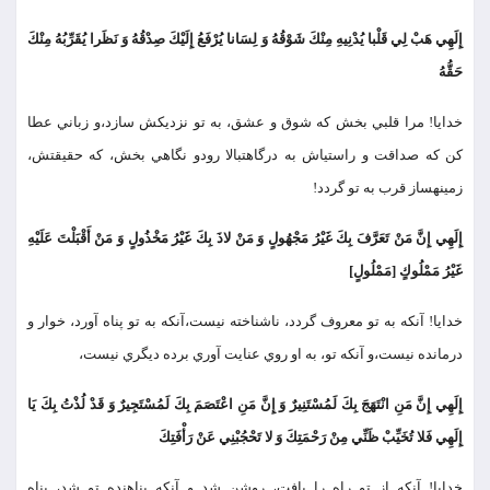
إِلَهِي هَبْ لِي قَلْبا يُدْنِيهِ مِنْكَ شَوْقُهُ وَ لِسَانا يُرْفَعُ إِلَيْكَ صِدْقُهُ وَ نَظَرا يُقَرِّبُهُ مِنْكَ
حَقُّهُ
خدايا! مرا قلبي بخش كه شوق و عشق، به تو نزديكش سازد،و زباني عطا
كن كه صداقت و راستي‏اش به درگاهت‏بالا رودو نگاهي بخش، كه حقيقتش،
زمينه‏ساز قرب به تو گردد!
إِلَهِي إِنَّ مَنْ تَعَرَّفَ بِكَ غَيْرُ مَجْهُولٍ وَ مَنْ لاذَ بِكَ غَيْرُ مَخْذُولٍ وَ مَنْ أَقْبَلْتَ عَلَيْهِ
غَيْرُ مَمْلُوكٍ [مَمْلُولٍ‏]
خدایا! آنكه به تو معروف گردد، ناشناخته نيست،آنكه به تو پناه آورد، خوار و
درمانده نيست،و آنكه تو، به او روي عنايت آوري برده ديگري نيست،
إِلَهِي إِنَّ مَنِ انْتَهَجَ بِكَ لَمُسْتَنِيرٌ وَ إِنَّ مَنِ اعْتَصَمَ بِكَ لَمُسْتَجِيرٌ وَ قَدْ لُذْتُ بِكَ يَا
إِلَهِي فَلا تُخَيِّبْ ظَنِّي مِنْ رَحْمَتِكَ وَ لا تَحْجُبْنِي عَنْ رَأْفَتِكَ
خدايا! آنكه از تو راه را يافت، روشن شد و آنكه پناهنده تو شد، پناه