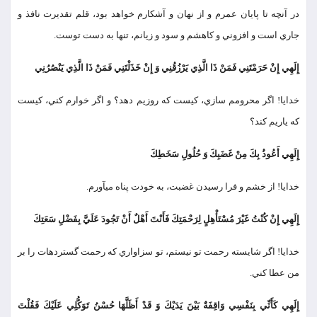
در آنچه تا پايان عمرم و از نهان و آشكارم خواهد بود، قلم تقديرت نافذ و
جاري است و افزوني و كاهشم و سود و زيانم، تنها به دست توست.
إِلَهِي إِنْ حَرَمْتَنِي فَمَنْ ذَا الَّذِي يَرْزُقُنِي وَ إِنْ خَذَلْتَنِي فَمَنْ ذَا الَّذِي يَنْصُرُنِي
خدایا! اگر محرومم سازي، كيست كه روزيم دهد؟ و اگر خوارم كني، كيست
كه ياريم كند؟
إِلَهِي أَعُوذُ بِكَ مِنْ غَضَبِكَ وَ حُلُولِ سَخَطِكَ
خدايا! از خشم و فرا رسيدن غضبت، به خودت پناه مي‏آورم.
إِلَهِي إِنْ كُنْتُ غَيْرَ مُسْتَأْهِلٍ لِرَحْمَتِكَ فَأَنْتَ أَهْلٌ أَنْ تَجُودَ عَلَيَّ بِفَضْلِ سَعَتِكَ
خدايا! اگر شايسته رحمت تو نيستم، تو سزاواري كه رحمت گسترده‏ات را بر
من عطا كني.
إِلَهِي كَأَنِّي بِنَفْسِي وَاقِفَةٌ بَيْنَ يَدَيْكَ وَ قَدْ أَظَلَّهَا حُسْنُ تَوَكُّلِي عَلَيْكَ فَقُلْتَ