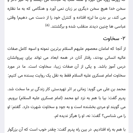
که روزها روزه می گیرد و همه شب به عبادت می ایستد و به غیر ذکر و
سخن خدا هیچ سخن دیگری بر زبان نمی آورد و هنگامی که به ما نظاره
می کند، بر بدن ما لرزه افتاده و کنترل خود را از دست می دهیم! وقتی
(5)
عباسی ها چنین دیدند منقلب شده و برگشتند.
2- سخاوت
از آنجا که امامان معصوم علیهم السلام برترین نمونه و اسوه کامل صفات
عالیه انسانی بودند، رفتار آنان در همه ابعاد می تواند برای پیروانشان
درس آموز باشد. و یکی از آن صفات زیبا، سخاوت است. ما در مورد
سخاوت امام عسکری علیه السلام فقط به نقل یک روایت بسنده می کنیم:
محمد بن علی می گوید: زمانی بر اثر تهیدستی کار زندگی بر ما سخت شد.
پدرم گفت: بیا با هم به نزد ابو محمد (امام عسکری علیه السلام) برویم.
می گویند او مردی بخشنده است و به جود و سخاوت شهرت دارد. گفتم: او
را می شناسی؟ گفت: نه، او را هرگز ندیده ام.
با هم به راه افتادیم. در بین راه پدرم گفت: چقدر خوب است که آن بزرگوار