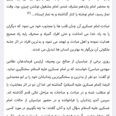
به محضر امام یازدهم مشرف شدم، امام مشغول نوشتن چیزی بود، وقت
(4)
نماز رسید، امام نوشته را کنار گذاشته و به نماز ایستاد...
عبادت امام عسکری آن چنان قلب ها را مجذوب خود می نمود که دیگران
را به یاد خدا می انداخت و حتی افراد گمراه و منحرف رابه راه صحیح
هدایت نموده و اهل عبادت و تهجد می نمود و بدترین افراد در اثر جذبه
ملکوتی آن بزرگوار به بهترین انسان ها تبدیل می شدند.
روزی برخی از عباسیان از صالح بن وصیف (رئیس فرماندهان نظامی
مهتدی عباسی) خواستند که بر امام عسکری علیه السلام سختگیری نماید.
او گفت: دو نفر از بدترین و سختگیرترین زندانبانان خود را بر ابو محمدابن
الرضا (امام عسکری علیه السلام) گماشته ام، اما آن دو در اثر معاشرت با
او منقلب شده و در عبادت و مناجات به مراحل عالی قدم گذاشته اند.
سپس آندو زندانبان را فراخوانده و در حضور عباسیان از حالات امام
عسکری علیه السلام سؤال کرد و آنان گفتند: ما چه بگوییم در مورد کسی