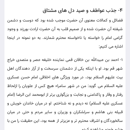
4- جذب عواطف و صید دل های مشتاق
فضائل و کمالات معنوی آن حضرت موجب شده بود که دوست و دشمن
شیفته آن حضرت شده و از صمیم قلب به آن حضرت ارادت بورزند و وجود
گرامی امام را خواسته یا ناخواسته محترم شمارند. به دو نمونه در اینجا
اشاره می کنیم:
1- احمد بن عبیدالله بن خاقان قمی نماینده خلیفه عصر و متصدی خراج
شهر قم بود. او با اینکه یکی از دشمنان سرسخت و از آزار دهندگان اهل
بیت علیهم السلام بود، در مورد ویژگی های اخلاقی امام حسن عسکری
علیه السلام می گوید: من در شهر سامراء هیچ کس از علویان را ازلحاظ
رفتار و وقار و پاکدامنی و نجابت و بزرگواری برتر از ابومحمد ابن الرضا (امام
عسکری علیه السلام) نه دیدم و نه شناختم. او در میان خاندان خویش و
قبیله بنی هاشم و سرلشکران و وزیران و سایر مردم و حتی در میان
سالخوردگان و اشراف محترم تر و عزیزتر از همه بود، این حقیقت را من با
چشم خودم مشاهده کردم.