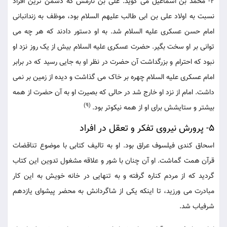
2- محمد بن اسماعیل می گوید: علی بن نارمش که دشمن ترین افراد
نسبت به اولاد علی بن ابی طالب علیهم السلام بود، موظف به زندانبانی
امام حسن عسکری علیه السلام شد. به او دستور دادند که هر چه می
توانی بر او سخت بگیر. حضرت عسکری علیه السلام بیش از یک روز نزد او
نبود که احترام و بزرگداشت آن حضرت در نظر او به جایی رسید که در برابر
امام عسکری علیه السلام چهره بر خاک می گذاشت و دیده از زمین بر نمی
داشت. امام از نزد او خارج شد در حالی که بصیرت او به آن حضرت از همه
(9)
بیشتر و ستایشش برای او از همه نیکوتر بود.
5- پرورش نیروی تفکر و تعقل در افراد
اسحاق کندی فیلسوف عراق بود. او به تالیف کتابی با موضوع تناقضات
قرآن همت گماشت. او آن چنان با شور و علاقه مشغول تدوین این کتاب
گردید که از مردم کناره گرفته و به تنهایی در خانه خویش به این کار
مبادرت می ورزید، تا اینکه یکی از شاگردانش به محضر پیشوای یازدهم
شرفیاب شد.