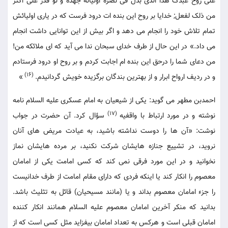
علی روح عبدک هذا الذی بذل فی نصرة اولیائه جهده و لو قدر علی اکثر
من ذلک لفعل; خدایا بر روح این بنده ات درود فرست که در یاری اولیائش
تمام تلاش خود را انجام می دهد و اگر بیش از این توانایی داشت انجام
می داد.» در این حال از طرف خدای سبحان ندا می آید که ای ملائکه من!
من دعای شما را درحق این بنده ام اجابت کردم و بر روح او درود فرستادم
(16)
و در ردیف ارواح ابرار و از بهترین بندگان برگزیده خویش گردانیدم.
»
احمدبن مطهر می گوید: یکی از شیعیان به امام عسکری علیه السلام نامه
(17)
نوشته و در مورد ارتباط با واقفیه
سؤال کرد. آن حضرت در جواب
نوشت: «آن ها را دوست نداشته باشید، به عیادت مریض های آنان
نروید، در تشییع جنازه هایشان شرکت نکنید، بر مرده هایشان نماز
نخوانید و در این مورد فرقی نمی کند که کسی امامت یکی از امامان
معصوم را انکار کند یا اینکه فردی که دارای مقام امامت از طرف خدانیست
را جزء امامان معصوم بداند و یا (مانند مسیحیان) قائل به تثلیث باشد.
بدانید که منکر آخرین امامان معصوم علیه السلام همانند انکار کننده
امامان قبلی است و هرکس به تعداد امامان بیفزاید مثل کسی است که از