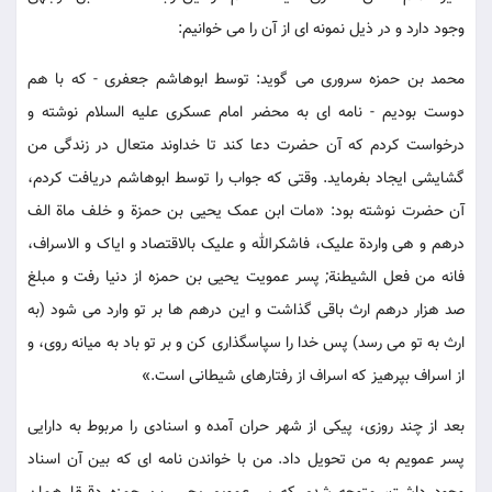
وجود دارد و در ذیل نمونه ای از آن را می خوانیم:
محمد بن حمزه سروری می گوید: توسط ابوهاشم جعفری - که با هم
دوست بودیم - نامه ای به محضر امام عسکری علیه السلام نوشته و
درخواست کردم که آن حضرت دعا کند تا خداوند متعال در زندگی من
گشایشی ایجاد بفرماید. وقتی که جواب را توسط ابوهاشم دریافت کردم،
آن حضرت نوشته بود: «مات ابن عمک یحیی بن حمزة و خلف ماة الف
درهم و هی واردة علیک، فاشکرالله و علیک بالاقتصاد و ایاک و الاسراف،
فانه من فعل الشیطنة; پسر عمویت یحیی بن حمزه از دنیا رفت و مبلغ
صد هزار درهم ارث باقی گذاشت و این درهم ها بر تو وارد می شود (به
ارث به تو می رسد) پس خدا را سپاسگذاری کن و بر تو باد به میانه روی، و
از اسراف بپرهیز که اسراف از رفتارهای شیطانی است.»
بعد از چند روزی، پیکی از شهر حران آمده و اسنادی را مربوط به دارایی
پسر عمویم به من تحویل داد. من با خواندن نامه ای که بین آن اسناد