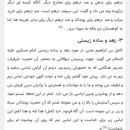
درهم برای بدهی و صد درهم برای مخارج دیگر. آنگاه کیسه ای دیگر
درآورده وبه من داد و گفت: این سیصد درهم است، صد درهم برای خرید
مرکب و صد درهم برای پوشاک و صد درهم دیگر برای سایر هزینه ها، اما
(6)
به کوهستان نرو بلکه به سوراء برو... .
3- زهد و ساده زیستی
کامل بن ابراهیم مدنی در مورد زهد و ساده زیستی امام عسکری علیه
السلام می گوید: جهت پرسیدن سؤالاتی به محضر آن حضرت شرفیاب
شدیم. هنگامی که به حضورش رسیدیم، دیدم آن گرامی لباسی سفید و
نرم به تن دارد. پیش خود گفتم: ولی خدا و حجت الهی خودش لباس نرم
و لطیف می پوشد و ما را به مواسات و همدردی با برادران دینی فرمان می
دهد و از پوشیدن چنین لباسی باز می دارد. امام در این لحظه تبسم نمود
و سپس آستینش را بالا زد و من متوجه شدم که آن حضرت پوشاکی سیاه
و زبر بر تن نموده است. آن گاه فرمود: «یا کامل! هذا لله و هذا لکم; این
لباس زبر برای خداست و این لباس نرم که روی آن پوشیده ام برای
(7)
شماست!
»