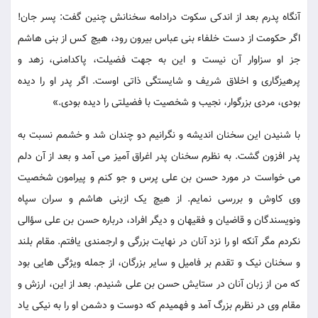
آنگاه پدرم بعد از اندکی سکوت درادامه سخنانش چنین گفت: پسر جان!
اگر حکومت از دست خلفاء بنی عباس بیرون رود، هیچ کس از بنی هاشم
جز او سزاوار آن نیست و این به جهت فضیلت، پاکدامنی، زهد و
پرهیزگاری و اخلاق شریف و شایستگی ذاتی اوست. اگر پدر او را دیده
بودی، مردی بزرگوار، نجیب و شخصیت با فضیلتی را دیده بودی.»
با شنیدن این سخنان اندیشه و نگرانیم دو چندان شد و خشمم نسبت به
پدر افزون گشت. به نظرم سخنان پدر اغراق آمیز می آمد و بعد از آن دلم
می خواست در مورد حسن بن علی پرس و جو کنم و پیرامون شخصیت
وی کاوش و بررسی نمایم. از هیچ یک ازبنی هاشم و سران سپاه
ونویسندگان و قاضیان و فقیهان و دیگر افراد، درباره حسن بن علی سؤالی
نکردم مگر آنکه او را نزد آنان در نهایت بزرگی و ارجمندی یافتم. مقام بلند
و سخنان نیک و تقدم بر فامیل و سایر بزرگان، از جمله ویژگی هایی بود
که من از زبان آنان در ستایش حسن بن علی شنیدم. بعد از این، ارزش و
مقام وی در نظرم بزرگ آمد و فهمیدم که دوست و دشمن او را به نیکی یاد