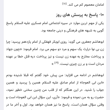
(18)
امامان معصوم کم می کند.
10- پاسخ به پرسش های روز
یکی از مهم ترین موارد در سیره اجتماعی امام عسکری علیه السلام پاسخ
گویی به شبهه های فرهنگی و دینی جامعه بود.
ابوهاشم جعفری می گوید: روزی ابوبکر فهفکی از امام یازدهم پرسید: چرا
زن بی نوا درارث یک سهم و مرد دو سهم می برد. امام فرمود: «چون جهاد
و پرداخت مخارج به عهده زن نیست و نیز پرداخت دیه قتل خطا بر عهده
(19)
مردان است و بر زن چیزی نیست.
»
ابوهاشم در ادامه می افزاید: من پیش خود گفتم که قبلا شنیده بودم
«ابن ابی العوجا» از امام صادق علیه السلام همین را پرسید و همین
جواب را شنید. در این هنگام که از قلب من چنین سخنی خطور نمود،
حضرت رو به من نموده و فرمود: «آری، این سؤال ابن ابی العوجاء است و
وقتی سؤال همان است، پاسخ ما نیز همان خواهد بود. اول و آخر ما در