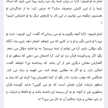
امام به او فرمود: «آیا در میان شما یک مرد رشید پیدا نمی شود که استاد
شما را از این کارش منصرف سازد؟ !» عرض کرد: ما از شاگردان او
هستیم، چگونه می توانیم در این کار یا کارهای دیگر به او اعتراض کنیم؟
!
امام فرمود: «آیا آنچه بگویم به او می رسانی؟» گفت: آری. فرمود: «نزد او
برو با او انس بگیر و او را در کاری که می خواهد انجام دهد یاری نما، آنگاه
بگو سؤالی دارم، آیا می توانم از شما بپرسم؟ به تو اجازه سؤال می دهد.
بگو: اگر پدیدآورنده قرآن نزد تو آید، آیا احتمال می دهی که منظور او از
گفتارش معانی دیگری غیر از آن باشد که پنداشته ای؟ خواهد گفت:
امکان دارد. و او اگر به مطلبی توجه کند، می فهمد و درک می کند.
هنگامی که جواب مثبت داد، بگو: از کجا اطمینان پیدا کرده ای که مراد و
منظور عبارات قرآن همان است که تو می گویی؟ شاید گوینده قرآن
منظوری غیر از آنچه تو به آن رسیده ای داشته باشد و تو الفاظ و عبارات را
در غیر معانی و مراد متکلم آن به کار می بری؟ !»