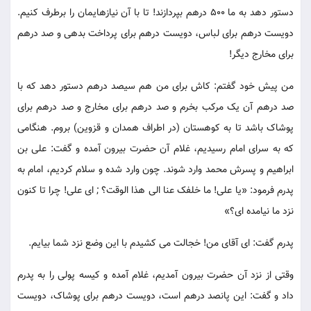
دستور دهد به ما 500 درهم بپردازند! تا با آن نیازهایمان را برطرف کنیم.
دویست درهم برای لباس، دویست درهم برای پرداخت بدهی و صد درهم
برای مخارج دیگر!
من پیش خود گفتم: کاش برای من هم سیصد درهم دستور دهد که با
صد درهم آن یک مرکب بخرم و صد درهم برای مخارج و صد درهم برای
پوشاک باشد تا به کوهستان (در اطراف همدان و قزوین) بروم. هنگامی
که به سرای امام رسیدیم، غلام آن حضرت بیرون آمده و گفت: علی بن
ابراهیم و پسرش محمد وارد شوند. چون وارد شده و سلام کردیم، امام به
پدرم فرمود: «یا علی! ما خلفک عنا الی هذا الوقت؟ ; ای علی! چرا تا کنون
نزد ما نیامده ای؟»
پدرم گفت: ای آقای من! خجالت می کشیدم با این وضع نزد شما بیایم.
وقتی از نزد آن حضرت بیرون آمدیم، غلام آمده و کیسه پولی را به پدرم
داد و گفت: این پانصد درهم است، دویست درهم برای پوشاک، دویست