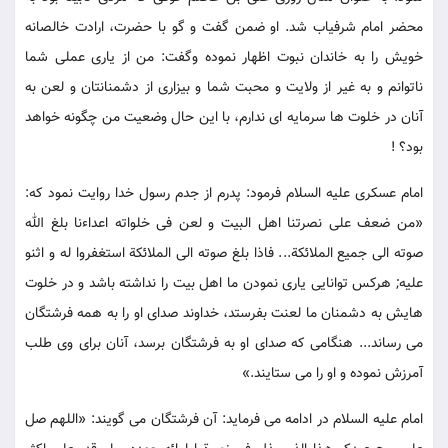
محضر امام شرفیاب شد. او ضمن گفت و گو با حضرت، ارادت خالصانه
خویش را به خاندان نبوت اظهار نموده وگفت: من از یاری عملی شما
ناتوانم و به غیر از ولایت و محبت شما و بیزاری از دشمنانتان و لعن به
آنان در خلوت ها سرمایه ای ندارم، با این حال وضعیت من چگونه خواهد
بود؟ !
امام عسکری علیه السلام فرمود: پدرم از جدم رسول خدا روایت نمود که:
«من ضعف علی نصرتنا اهل البیت و لعن فی خلواته اعداءنا بلغ الله
صوته الی جمیع الملائکة... فاذا بلغ صوته الی الملائکة استغفروا له و اثنو
علیه; هرکس توانایی یاری نمودن ما اهل بیت را نداشته باشد و در خلوت
هایش به دشمنان ما لعنت بفرستد، خداوند صدای او را به همه فرشتگان
می رساند... هنگامی که صدای او به فرشتگان برسد، آنان برای وی طلب
آمرزش نموده و او را می ستایند.»
امام علیه السلام در ادامه می فرماید: آن فرشتگان می گویند: «اللهم صل