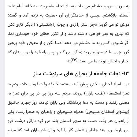
به من و سرورم دشنام می داد. بعد از انجام ماموریت، به خانه امام علیه
السلام بازگشتم. عیسی از خدمتگزاران آن حضرت به نزدم آمد و گفت:
مولای تو می گوید: «چرا استر را زدی و چوب را شکستی؟ ! دیگر کاری نکن
که نیازی به عذر خواهی داشته باشد و از تکرار خطای خود خودداری نما.
اگر شنیدی کسی به ما دشنام می دهد اعتنا نکن و از معرفی خود پرهیز
کن، چون ما در سرزمینی بد زندگی می کنیم. پس راه خود را برو و بدان که
(23)
اخبار و احوال تو به ما می رسد.
»
13- نجات جامعه از بحران های سرنوشت ساز
در سامراء قحطی سختی پیش آمد، معتمد خلیفه وقت فرمان داد مردم به
نماز استسقاء (طلب باران) بروند، مردم سه روز پی در پی برای نماز به
مصلی رفتند و دست به دعا برداشتند ولی باران نیامد، روز چهارم جاثلیق
(پیشوای اسقفان مسیحی) همراه مسیحیان و راهبان به صحرا رفت، یکی
از راهبان هر وقت دست به سوی آسمان بلند می کرد بارانی درشت فرو
می بارید. روز بعد جاثلیق همان کار را کرد و آن قدر باران آمد که مردم