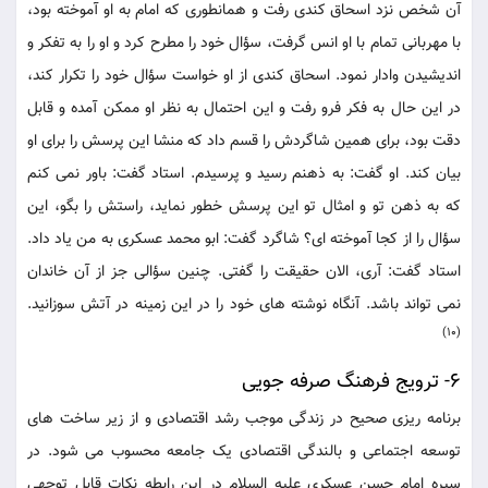
آن شخص نزد اسحاق کندی رفت و همانطوری که امام به او آموخته بود،
با مهربانی تمام با او انس گرفت، سؤال خود را مطرح کرد و او را به تفکر و
اندیشیدن وادار نمود. اسحاق کندی از او خواست سؤال خود را تکرار کند،
در این حال به فکر فرو رفت و این احتمال به نظر او ممکن آمده و قابل
دقت بود، برای همین شاگردش را قسم داد که منشا این پرسش را برای او
بیان کند. او گفت: به ذهنم رسید و پرسیدم. استاد گفت: باور نمی کنم
که به ذهن تو و امثال تو این پرسش خطور نماید، راستش را بگو، این
سؤال را از کجا آموخته ای؟ شاگرد گفت: ابو محمد عسکری به من یاد داد.
استاد گفت: آری، الان حقیقت را گفتی. چنین سؤالی جز از آن خاندان
نمی تواند باشد. آنگاه نوشته های خود را در این زمینه در آتش سوزانید.
(10)
6- ترویج فرهنگ صرفه جویی
برنامه ریزی صحیح در زندگی موجب رشد اقتصادی و از زیر ساخت های
توسعه اجتماعی و بالندگی اقتصادی یک جامعه محسوب می شود. در
سیره امام حسن عسکری علیه السلام در این رابطه نکات قابل توجهی