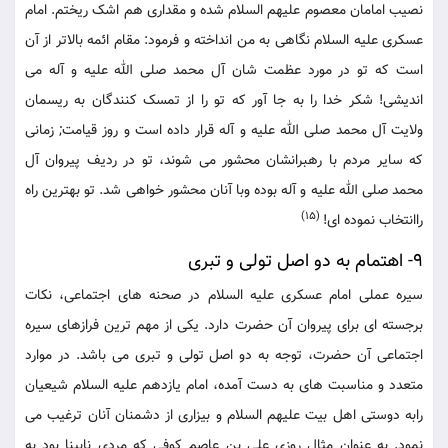
نصیب امامان معصوم علیهم السلام شده و مقداری هم اشک ریختم. امام
عسکری علیه السلام نگاهی به من انداخته و فرمود: مقام ائمه بالاتر از آن
است که تو در مورد عظمت شان آل محمد صلی الله علیه و آله می
اندیشی! شکر خدا را به جا آور که تو را از تمسک کنندگان به ریسمان
ولایت آل محمد صلی الله علیه و آله قرار داده است و روز قیامت; زمانی
که سایر مردم با رهبرانشان محشور می شوند، تو در ردیف پیروان آل
محمد صلی الله علیه و آله بوده وبا آنان محشور خواهی شد. تو بهترین راه
(15)
راانتخاب نموده ای!
9- اهتمام به دو اصل تولی و تبری
سیره عملی امام عسکری علیه السلام در صحنه های اجتماعی، نکات
برجسته ای برای پیروان آن حضرت دارد. یکی از مهم ترین فرازهای سیره
اجتماعی آن حضرت، توجه به دو اصل تولی و تبری می باشد. در موارد
متعدد و مناسبت های به دست آمده، امام یازدهم علیه السلام شیعیان
رابه دوستی اهل بیت علیهم السلام و بیزاری از دشمنان آنان ترغیب می
نمود. به عنوان مثال روزی علی بن عاصم کوفی که مردی نابینا بود به