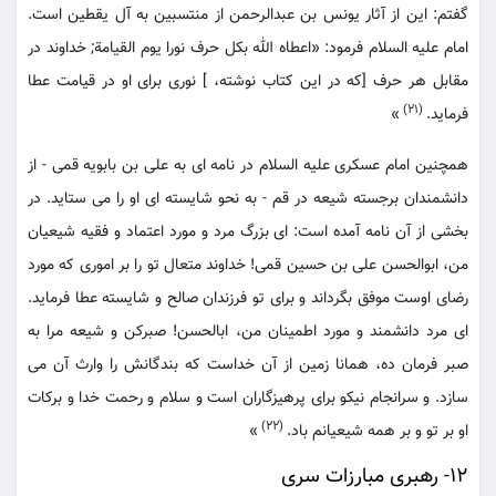
گفتم: این از آثار یونس بن عبدالرحمن از منتسبین به آل یقطین است.
امام علیه السلام فرمود: «اعطاه الله بکل حرف نورا یوم القیامة; خداوند در
مقابل هر حرف [که در این کتاب نوشته، ] نوری برای او در قیامت عطا
(21)
فرماید.
»
همچنین امام عسکری علیه السلام در نامه ای به علی بن بابویه قمی - از
دانشمندان برجسته شیعه در قم - به نحو شایسته ای او را می ستاید. در
بخشی از آن نامه آمده است: ای بزرگ مرد و مورد اعتماد و فقیه شیعیان
من، ابوالحسن علی بن حسین قمی! خداوند متعال تو را بر اموری که مورد
رضای اوست موفق بگرداند و برای تو فرزندان صالح و شایسته عطا فرماید.
ای مرد دانشمند و مورد اطمینان من، ابالحسن! صبرکن و شیعه مرا به
صبر فرمان ده، همانا زمین از آن خداست که بندگانش را وارث آن می
سازد. و سرانجام نیکو برای پرهیزگاران است و سلام و رحمت خدا و برکات
(22)
او بر تو و بر همه شیعیانم باد.
»
12- رهبری مبارزات سری