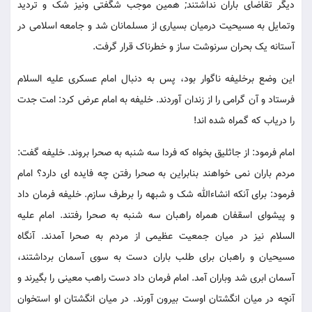
دیگر تقاضای باران نداشتند; همین موجب شگفتی ونیز شک و تردید
وتمایل به مسیحیت درمیان بسیاری از مسلمانان شد و جامعه اسلامی در
آستانه یک بحران سرنوشت ساز و خطرناک قرار گرفت.
این وضع برخلیفه ناگوار بود، پس به دنبال امام عسکری علیه السلام
فرستاد و آن گرامی را از زندان آوردند. خلیفه به امام عرض کرد: امت جدت
را دریاب که گمراه شده اند!
امام فرمود: از جاثلیق بخواه که فردا سه شنبه به صحرا بروند. خلیفه گفت:
مردم باران نمی خواهند بنابراین به صحرا رفتن چه فایده ای دارد؟ امام
فرمود: برای آنکه انشاءالله شک و شبهه را برطرف سازم. خلیفه فرمان داد
و پیشوای اسقفان همراه راهبان سه شنبه به صحرا رفتند. امام علیه
السلام نیز در میان جمعیت عظیمی از مردم به صحرا آمدند. آنگاه
مسیحیان و راهبان برای طلب باران دست به سوی آسمان برداشتند،
آسمان ابری شد وباران آمد. امام فرمان داد دست راهب معینی را بگیرند و
آنچه در میان انگشتان اوست بیرون آورند. در میان انگشتان او استخوان