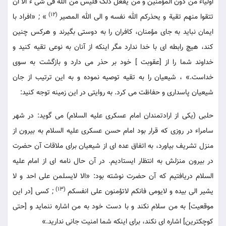
اولیآء من دون المؤمنین و من یفعل ذلک فلیس من الله فی شی ء الا ان
(12)
تتقوا منهم تقیة و یحذرکم الله نفسه و الی الله المصیر
» ; «افراد با
ایمان نباید به جای مؤمنان، کافران را به دوستی بگیرند و هرکس چنین
کند، هیچ رابطه ای با خدا ندارد مگر اینکه از آنان به نوعی تقیه کنید و
خداوند شما را از [عقوبت ] خود بر حذر می دارد و بازگشت به سوی
خداست.» ، شیعیان را به تقیه توصیه نموده و به این ترتیب از جان
شیعیان پاسداری و حفاظت می کرد. به روایتی در این زمینه توجه کنید:
حلبی (یکی از ارادتمندان امام عسکری علیه السلام) می گوید: در شهر
سامراء در روزی که قرار بود امام حسن عسکری علیه السلام به بیرون از
منزل تشریف بیاورد، به اتفاق عده ای از شیعیان برای ملاقات آن حضرت
در بیرون منزلش به انتظار ایستادیم. در آن حال نامه ای از امام علیه
السلام دریافتیم که آن حضرت نوشته بود: «الا لایسلمن علی احد و لا
(13)
یشیر الی بیده و لایومی فانکم لاتؤمنون علی انفسکم
; کسی [در این
موقعیت] به من سلام نکند و با دست خود به من اشاره ننماید و [حتی
کوچکترین] اشاره ای نکند، برای اینکه شما امنیت جانی ندارید.»