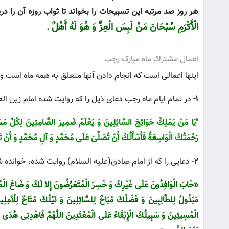
هر روز صد مرتبه این تسبیحات را بخواند تا ثواب روزه آن را دری
الْأَكْرَمِ سُبْحَانَ مَنْ لَبِسَ الْعِزََّ وَ هُوَ لَهُ أَهْلٌ
.
اعمال مشترك ماه مبارک رجب
اینها اعمالی است كه انجام دادن آنها متعلق به همه ماه است و
1-
در تمام ایام ماه رجب دعای ذیل را که روایت شده امام زین الع
"یَا مَنْ یَمْلِكُ حَوَائِجَ السَّائِلِینَ وَ یَعْلَمُ ضَمِیرَ الصَّامِتِینَ لِكُلِّ مَسْ
رَحْمَتُكَ الْوَاسِعَةُ فَأَسْأَلُكَ أَنْ تُصَلِّىَ عَلَى مُحَمَّدٍ وَ آلِ مُحَمَّدٍ وَ أَنْ تَ
2- دعایی را كه از امام صادق(علیه السلام) روایت شده، خوانده شود:
«خَابَ الْوَافِدُونَ عَلَى غَیْرِكَ وَ خَسِرَ الْمُتَعَرِّضُونَ إِلا لَكَ وَ ضَاعَ الْمُلِ
مَبْذُولٌ لِلطَّالِبِینَ وَ فَضْلُكَ مُبَاحٌ لِلسَّائِلِینَ وَ نَیْلُكَ مُتَاحٌ لِلْآ
الْمُسِیئِینَ وَ سَبِیلُكَ الْإِبْقَاءُ عَلَى الْمُعْتَدِینَ اللَّهُمَّ فَاهْدِنِى هُدَى ال