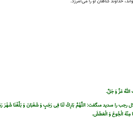
ند، خداوند گناهان او را می‌آمرزد.
كَ اللهُ عَزَّ وَ جَلَّ.
‏گفت: اللَّهُمَّ بَارِكْ لَنَا فِى رَجَبٍ وَ شَعْبَانَ وَ بَلِّغْنَا شَهْرَ رَمَضَان
َا مِنْهُ الْجُوعَ وَ الْعَطَشَ.