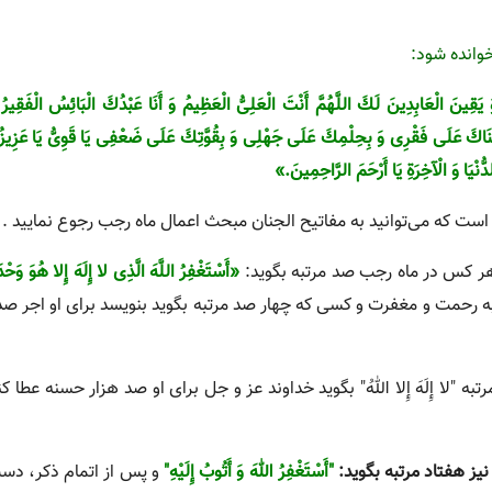
قِینَ الْعَابِدِینَ لَكَ اللَّهُمَّ أَنْتَ الْعَلِىُّ الْعَظِیمُ وَ أَنَا عَبْدُكَ الْبَائِسُ الْفَقِیرُ أ
 بِغِنَاكَ عَلَى فَقْرِى وَ بِحِلْمِكَ عَلَى جَهْلِى وَ بِقُوَّتِكَ عَلَى ضَعْفِى یَا قَوِىُّ یَا عَزِیزُ 
ُّنْیَا وَ الْآخِرَةِ یَا أَرْحَمَ الرَّاحِمِینَ.»
است که می‌توانید به مفاتیح الجنان مبحث اعمال ماه رجب رجوع نمایید .
«أَسْتَغْفِرُ اللَّهَ الَّذِى لا إِلَهَ إِلا هُوَ وَح
به رحمت و مغفرت و كسى كه چهار صد مرتبه بگوید بنویسد براى او اجر ص
"لا إِلَهَ إِلا اللهُ" بگوید خداوند عز و جل براى او صد هزار حسنه عطا کن
ز هفتاد مرتبه بگوید:
"أَسْتَغْفِرُ اللهَ وَ أَتُوبُ إِلَیْهِ"
و پس از اتمام ذکر، دست‌