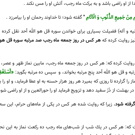
بمیرد خدا از او راضى باشد و به بركت ماه رجب، آتش او را مس نكند .
امِ مِنْ جَمِیعِ الذُّنُوبِ وَ الْآثَامِ
"
گفته شود؛ تا خداوند رحمان او را بیامرزد .
یه و آله) فضیلت بسیاری براى خواندن سوره قل هو الله أحد نقل کرده 
نیز روایت كرده كه
هر كس در روز جمعه ماه رجب صد مرتبه سوره قل هو ال
روایت كرده كه: هر كس در روز جمعه ماه رجب، مابین نماز ظهر و عصر، 
به و قل هو الله أحد پنج مرتبه بخواند، و سپس ده مرتبه بگوید:
«أَسْتَغْفِ
ز را گزارده تا روزى كه بمیرد هر روز هزار حسنه به او عطا فرماید، و او را ب
هشت از دُرّ سفید دهد و تزویج فرماید او را حورالعین و از او راضى شود
 گرفته شود.
زیرا كه روایت شده هر كس در یكى از ماه‌هاى حرام، این سه ر
ست كه: هر كس در یك شب از شب‌هاى ماه رجب ده ركعت نماز به این نحو