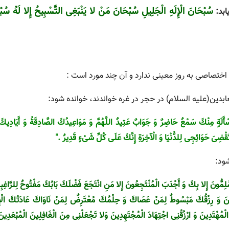
سُبْحَانَ الْإِلَهِ الْجَلِیلِ سُبْحَانَ مَنْ لا یَنْبَغِى التَّسْبِیحُ إِلا لَهُ سُبْحَ
ابد:
 اختصاصى به روز معینی ندارد و آن چند مورد است :
ابدین(علیه السلام) در حجر در غره خواندند، خوانده شود:
أَلَةٍ مِنْكَ سَمْعٌ حَاضِرٌ وَ جَوَابٌ عَتِیدٌ اللَّهُمَّ وَ مَوَاعِیدُكَ الصَّادِقَةُ وَ أَیَادِیكَ 
قْضِىَ حَوَائِجِى لِلدُّنْیَا وَ الْآخِرَةِ إِنَّكَ عَلَى كُلِّ شَىْ‏ءٍ قَدِیرٌ ."
مُّونَ إِلا بِكَ وَ أَجْدَبَ الْمُنْتَجِعُونَ إِلا مَنِ انْتَجَعَ فَضْلَكَ بَابُكَ مَفْتُوحٌ لِلرَّاغِب
مِلِینَ وَ رِزْقُكَ مَبْسُوطٌ لِمَنْ عَصَاكَ وَ حِلْمُكَ مُعْتَرِضٌ لِمَنْ نَاوَاكَ عَادَتُكَ الْ
ْمُهْتَدِینَ وَ ارْزُقْنِى اجْتِهَادَ الْمُجْتَهِدِینَ وَلا تَجْعَلْنِى مِنَ الْغَافِلِینَ الْمُبْعَدِین