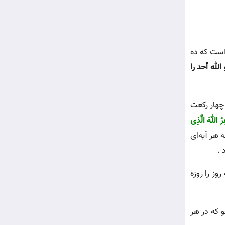
است که ده
له أحد را
چهار ركعت
رُ اللهَ الَّذِى
ه هر آیه‌ای
 .
وز را روزه
 که در هر