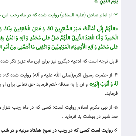
یَوْمَ الدِّینِ .»
3- از امام صادق (علیه السلام) روایت شده كه در ماه رجب این خوانده شود:
«اللَّهُمَّ إِنِّى أَسْأَلُكَ صَبْرَ الشَّاكِرِینَ لَكَ وَ عَمَلَ الْخَائِفِینَ مِنْكَ وَ یَ
الْحَمِیدُ وَ أَنَا الْعَبْدُ الذَّلِیلُ اللَّهُمَّ صَلِّ عَلَى مُحَمَّدٍ وَ آلِهِ وَ امْنُنْ
عَلَى مُحَمَّدٍ وَ آلِهِ الْأَوْصِیَاءِ الْمَرْضِیِّینَ وَ اكْفِنِى مَا أَهَمَّنِى مِنْ أَمْرِ الد
قابل توجه است که ادعیه دیگری نیز برای این ماه عزیز ذکر شده 
4- از حضرت رسول اکرم(صلى الله علیه و آله) روایت شده كه: هر كس در ماه رجب صد مرتبه بگوید:
لَهُ وَ أَتُوبُ إِلَیْهِ»
و آن را به صدقه ختم فرماید حق تعالى براى او 
فرماید.
5- از نبی مکرم اسلام روایت است: كسى كه در ماه رجب هزار مرتبه 
صد شهر در بهشت بنا فرماید .
6-
روایت است كسى كه در رجب در صبح هفتاد مرتبه و در شب نی