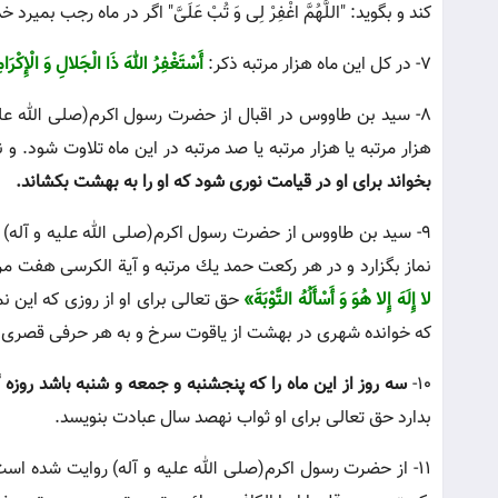
كند و بگوید: "اللَّهُمَّ اغْفِرْ لِى وَ تُبْ عَلَىَّ" اگر در ماه رجب 
7- در کل این ماه هزار مرتبه ذکر:
أَسْتَغْفِرُ اللهَ ذَا الْجَلالِ وَ الْإِكْرَ
8- سید بن طاووس در اقبال از حضرت رسول اکرم(صلى الله عل
هزار مرتبه یا هزار مرتبه یا صد مرتبه در این ماه تلاوت شود. و 
بخواند براى او در قیامت نورى شود كه او را به بهشت بكشاند.
9- سید بن طاووس از حضرت رسول اکرم(صلى الله علیه و آله) 
نماز بگزارد و در هر ركعت حمد یك مرتبه و آیة الكرسى هفت مرت
لا إِلَهَ إِلا هُوَ وَ أَسْأَلُهُ التَّوْبَةَ»
حق تعالى براى او از روزى كه این نما
كه خوانده شهرى در بهشت از یاقوت سرخ و به هر حرفى قصرى در ب
10-
سه روز از این ماه را كه پنجشنبه و جمعه و شنبه باشد روزه
بدارد حق تعالى براى او ثواب نهصد سال عبادت بنویسد.
11- از حضرت رسول اکرم(صلی الله علیه و آله) روایت شده ا