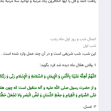
ركعت حمد و قل یا ایها الكافرون یك مرتبه و توحید سه مرتبه بخوا
اعمال شب و روز اول ماه رجب
شب اول
این شب، شب شریفى است و در آن چند عمل وارد شده است .
1- وقتی هلال ماه دیده شد فرد بگوید:
اللَّهُمَّ أَهِلَّهُ عَلَیْنَا بِالْأَمْنِ وَ الْإِیمَانِ وَ السَّلامَةِ وَ الْإِسْلامِ رَبِّى وَ رَبُّ
و از حضرت رسول صلى الله علیه و آله منقول است كه چون هلال رجب را مى‏دید مى
عَلَى الصِّیَامِ وَ الْقِیَامِ وَ حِفْظِ اللِّسَانِ وَ غَضِّ الْبَصَرِ وَلا تَجْعَلْ حَظَّن
2- غسل.