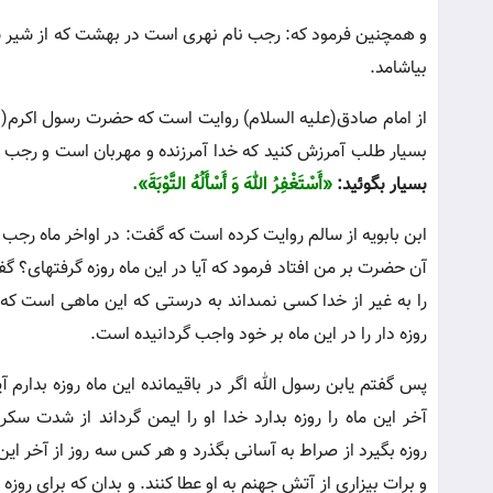
و همچنین فرمود كه: رجب نام نهرى است در بهشت که از شیر سفی
بیاشامد.
از امام صادق(علیه السلام) روایت است كه حضرت رسول اکرم( ص
بسیار طلب آمرزش كنید كه خدا آمرزنده و مهربان است و رجب را
بسیار بگوئید:
«أَسْتَغْفِرُ اللهَ وَ أَسْأَلُهُ التَّوْبَةَ».
ابن بابویه از سالم روایت كرده است كه گفت: در اواخر ماه رجب
آن حضرت بر من افتاد فرمود كه آیا در این ماه روزه گرفته‏اى؟ گ
را به غیر از خدا كسى نمى‏داند به درستى كه این ماهى است كه
روزه دار را در این ماه بر خود واجب گردانیده است.
پس گفتم یابن رسول الله اگر در باقیمانده این ماه روزه بدارم 
آخر این ماه را روزه بدارد خدا او را ایمن گرداند از شدت سك
روزه بگیرد از صراط به آسانى بگذرد و هر كس سه روز از آخر این 
و برات بیزارى از آتش جهنم به او عطا كنند. و بدان كه براى ر