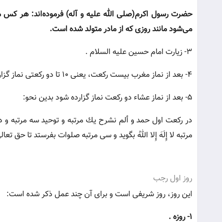
حضرت رسول اکرم(صلى الله علیه و آله) فرموده‌اند: هر كس ما
می‌شود مانند روزى كه از مادر متولد شده است.
3- زیارت امام حسین علیه السلام .
4- بعد از نماز مغرب بیست ركعت، یعنی 10 تا دو رکعتی نماز گزارده شود. تا خود، اهل، مال و اولادش محفوظ بماند و از عذاب قبر در پناه باشد.
5- بعد از نماز عشاء دو ركعت نماز گزارده شود بدین نحو:
در ركعت اول حمد و ألم نشرح یك مرتبه و توحید سه مرتبه و 
مرتبه لا إِلَهَ إِلا اللهُ بگوید و سى مرتبه صلوات بفرستد تا حق تع
روز اول رجب
این روز، روز شریفى است و برای آن چند عمل ذکر شده است:
1- روزه .