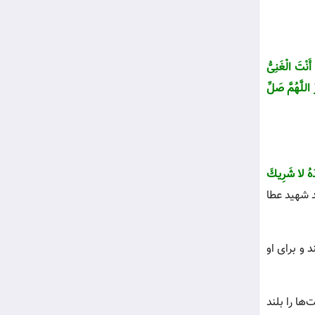
َنْتَ الْغَنِىُّ
اللَّهُمَّ صَلِّ
ْدَهُ لا شَرِیكَ
د شهید عطا
د و براى او
ها را بلند