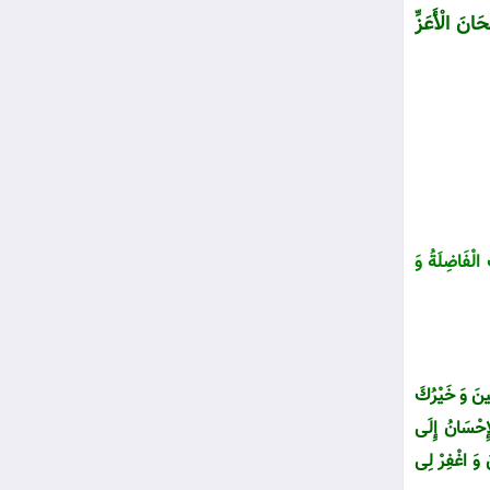
انَ الْأَعَزِّ
الْفَاضِلَةُ وَ
ِینَ وَ خَیْرُكَ
إِحْسَانُ إِلَى
َ وَ اغْفِرْ لِى