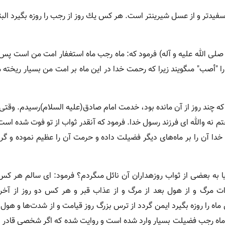
دتر و از عسل شیرین‏تر است. هر كس یك روز از رجب را روزه بگیرد البته
لى الله علیه و آله) فرمود كه: ماه رجب ماه استغفار امت من است پس د
 "أصب" مى‏گویند زیرا كه رحمت خدا در این ماه بر امت من بسیار ریخته 
 كه چند روز از آن مانده بود، خدمت امام صادق(علیه السلام)رسیدم. وقتی
فتم نه والله اى فرزند رسول خدا. فرمود كه آنقدر ثواب از تو فوت شده است
 خدا آن را بر ماه‌هاى دیگر فضیلت داده و حرمت آن را عظیم نموده و گ
آیا به بعضى از ثواب روزه‏داران آن نائل مى‏گردم؟ فرمود: اى سالم هر كس
رات مرگ و از هول بعد از مرگ و از عذاب قبر و هر كس دو روز از آخر 
ماه را روزه بگیرد ایمن گردد از ترس بزرگ روز قیامت و از شدت‌ها و هول‌
وزه ماه رجب فضیلت بسیار وارد شده است و روایت شده كه اگر شخصی قادر ب